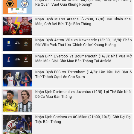
Ra Quân, Vượt Qua Khủng Hoảng?
Nhận Định MU vs Arsenal (22h30, 17/8): Đại Chiến Khai
Màn, Chờ Đợi Bữa Tiệc Bàn Thắng
Nhận Định Aston Villa vs Newcastle (18h30, 16/8): Pháo
Đài Villa Park Thử Lửa 'Chích Chòe' Khủng Hoảng
Nhận Định Liverpool vs Bournemouth (16/8): Nhà Vua Mở
Màn Mùa Giải, Chờ Mưa Bàn Thắng Tại Anfield
Nhận Định PSG vs Tottenham (14/8): Lần Đầu Đối Đầu &
Thử Thách Cực Lớn Cho Spurs
Nhận Định Dortmund vs Juventus (10/8): Lợi Thế Sân Nhà,
Dễ Có Mưa Bàn Thắng
Nhận Định Chelsea vs AC Milan (21h00, 10/8): Chờ Đợi Đại
Tiệc Bàn Thắng