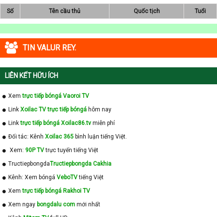
Số
Tên cầu thủ
Quốc tịch
Tuổi
TIN VALUR REY.
LIÊN KẾT HỮU ÍCH
Xem
trực tiếp bóngá Vaoroi TV
Link
Xoilac TV trực tiếp bóngá
hôm nay
Link
trực tiếp bóngá Xoilac86.tv
miễn phí
Đối tác: Kênh
Xoilac 365
bình luận tiếng Việt.
Xem:
90P TV
trực tuyến tiếng Việt
Tructiepbongda
Tructiepbongda Cakhia
Kênh: Xem bóngá
VeboTV
tiếng Việt
Xem
trực tiếp bóngá Rakhoi TV
Xem ngay
bongdalu com
mới nhất