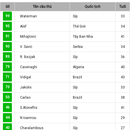
Số
Tên cầu thủ
Quốc tịch
Tuổi
99
Waterman
Síp
33
95
Alef
Thế Giới
34
91
Mihajlovic
Tây Ban Nha
41
90
V. Savić
Serbia
34
89
R. Bezjak
Síp
36
79
Cavenaghi
Algeria
40
71
Vidigal
Brazil
43
70
Jakolis
Síp
33
50
Carlao
Brazil
38
46
S.Aloneftis
Síp
41
44
N.Ioannou
Síp
29
40
Charalambous
Síp
27