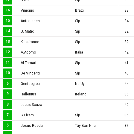
16
Vinicius
Brazil
38
15
Antoniades
Síp
34
14
U. Matic
Síp
32
13
K. Lafrance
Síp
32
12
A.Adorno
Italia
42
11
Al Tamari
Síp
41
10
De Vincenti
Síp
43
6
Gentsoglou
Na Uy
44
9
Hallenius
Ireland
35
8
Lucas Souza
40
7
G.Efrem
Síp
35
5
Jesús Rueda
Tây Ban Nha
37