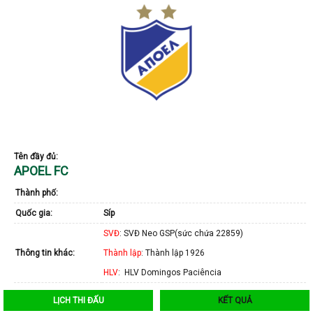
Tên đầy đủ:
APOEL FC
Thành phố:
Quốc gia:
Síp
SVĐ
: SVĐ Neo GSP(sức chứa 22859)
Thông tin khác:
Thành lập
: Thành lập 1926
HLV
: HLV Domingos Paciência
LỊCH THI ĐẤU
KẾT QUẢ