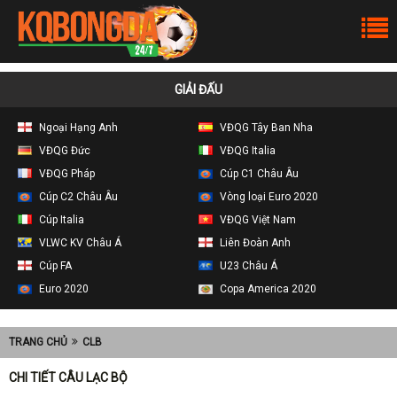
GIẢI ĐẤU
Ngoại Hạng Anh
VĐQG Tây Ban Nha
VĐQG Đức
VĐQG Italia
VĐQG Pháp
Cúp C1 Châu Âu
Cúp C2 Châu Âu
Vòng loại Euro 2020
Cúp Italia
VĐQG Việt Nam
VLWC KV Châu Á
Liên Đoàn Anh
Cúp FA
U23 Châu Á
Euro 2020
Copa America 2020
TRANG CHỦ
CLB
CHI TIẾT CÂU LẠC BỘ