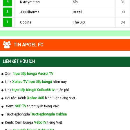
4
K.Artymatas
Síp
31
3
J.Guilherme
Brazil
38
1
Codina
Thế Giới
34
TIN APOEL FC
LIÊN KẾT HỮU ÍCH
Xem
trực tiếp bóngá Vaoroi TV
Link
Xoilac TV trực tiếp bóngá
hôm nay
Link
trực tiếp bóngá Xoilac86.tv
miễn phí
Đối tác: Kênh
Xoilac 365
bình luận tiếng Việt.
Xem:
90P TV
trực tuyến tiếng Việt
Tructiepbongda
Tructiepbongda Cakhia
Kênh: Xem bóngá
VeboTV
tiếng Việt