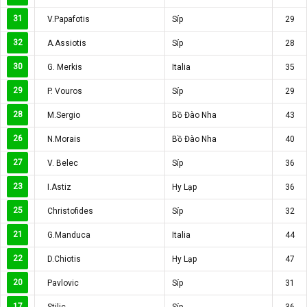
31
V.Papafotis
Síp
29
32
A.Assiotis
Síp
28
30
G. Merkis
Italia
35
29
P. Vouros
Síp
29
28
M.Sergio
Bồ Đào Nha
43
26
N.Morais
Bồ Đào Nha
40
27
V. Belec
Síp
36
23
I.Astiz
Hy Lạp
36
25
Christofides
Síp
32
21
G.Manduca
Italia
44
22
D.Chiotis
Hy Lạp
47
20
Pavlovic
Síp
31
17
Stilic
Síp
36