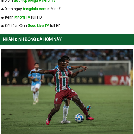
Xem
trực tiếp bóngá Rakhoi TV
Xem ngay
bongdalu com
mới nhất
Kênh
Mitom TV
full HD
Đối tác: Kênh
Soco Live TV
full HD
NHẬN ĐỊNH BÓNG ĐÁ HÔM NAY