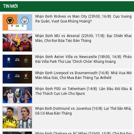
TIN MỚI
Nhận Định Wolves vs Man City (23h30, 16/8): Cựu Vương
Ra Quân, Vượt Qua Khủng Hoảng?
Nhận Định MU vs Arsenal (22h30, 17/8): Đại Chiến Khai
Màn, Chờ Đợi Bữa Tiệc Bàn Thắng
Nhận Định Aston Villa vs Newcastle (18h30, 16/8): Pháo
Đài Villa Park Thử Lửa 'Chích Chòe' Khủng Hoảng
Nhận Định Liverpool vs Bournemouth (16/8): Nhà Vua Mở
Màn Mùa Giải, Chờ Mưa Bàn Thắng Tại Anfield
Nhận Định PSG vs Tottenham (14/8): Lần Đầu Đối Đầu &
Thử Thách Cực Lớn Cho Spurs
Nhận Định Dortmund vs Juventus (10/8): Lợi Thế Sân Nhà,
Dễ Có Mưa Bàn Thắng
Nhận Định Chelsea vs AC Milan (21h00, 10/8): Chờ Đợi Đại