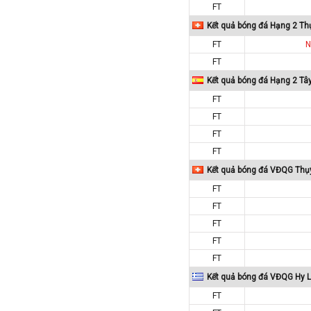
FT
Macedonia
Kết quả bóng đá Hạng 2 Th
Malaysia
FT
N
Malta
FT
Mexico
Kết quả bóng đá Hạng 2 Tâ
Moldova
FT
Montenegro
FT
FT
Mỹ
FT
Na Uy
Kết quả bóng đá VĐQG Thụ
Nam Mỹ
FT
Nam Phi
FT
New Zealand
FT
Nga
FT
Nhật Bản
FT
Kết quả bóng đá VĐQG Hy 
Nicaragua
FT
Oman