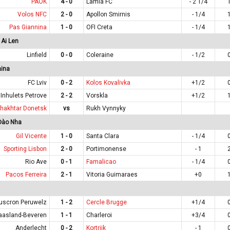
PAOK
4 - 0
Lamia FC
- 2 1/4
Volos NFC
2 - 0
Apollon Smirnis
- 1/4
Pas Giannina
1 - 0
OFI Creta
- 1/4
Ai Len
Linfield
0 - 0
Coleraine
- 1/2
aina
FC Lviv
0 - 2
Kolos Kovalivka
+1/2
Inhulets Petrove
2 - 2
Vorskla
+1/2
hakhtar Donetsk
vs
Rukh Vynnyky
Đào Nha
Gil Vicente
1 - 0
Santa Clara
- 1/4
Sporting Lisbon
2 - 0
Portimonense
- 1
Rio Ave
0 - 1
Famalicao
- 1/4
Pacos Ferreira
2 - 1
Vitoria Guimaraes
+0
uscron Peruwelz
1 - 2
Cercle Brugge
+1/4
asland-Beveren
1 - 1
Charleroi
+3/4
Anderlecht
0 - 2
Kortrijk
- 1