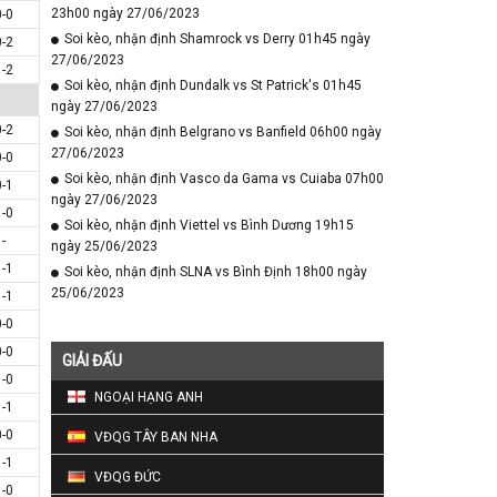
23h00 ngày 27/06/2023
0-0
Soi kèo, nhận định Shamrock vs Derry 01h45 ngày
0-2
27/06/2023
1-2
Soi kèo, nhận định Dundalk vs St Patrick's 01h45
ngày 27/06/2023
0-2
Soi kèo, nhận định Belgrano vs Banfield 06h00 ngày
27/06/2023
0-0
Soi kèo, nhận định Vasco da Gama vs Cuiaba 07h00
0-1
ngày 27/06/2023
1-0
Soi kèo, nhận định Viettel vs Bình Dương 19h15
-
ngày 25/06/2023
1-1
Soi kèo, nhận định SLNA vs Bình Định 18h00 ngày
25/06/2023
1-1
0-0
0-0
GIẢI ĐẤU
1-0
NGOẠI HẠNG ANH
1-1
0-0
VĐQG TÂY BAN NHA
1-1
VĐQG ĐỨC
1-0