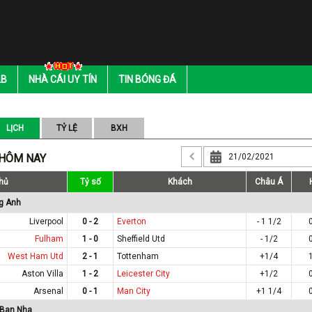
LB
NHÀ CÁI UY TÍN
TIN BÓNG ĐÁ
LỊCH
TỶ LỆ
BXH
 HÔM NAY
hủ
Tỷ số
Khách
Châu Á
g Anh
Liverpool
0 - 2
Everton
- 1 1/2
Fulham
1 - 0
Sheffield Utd
- 1/2
West Ham Utd
2 - 1
Tottenham
+1/4
Aston Villa
1 - 2
Leicester City
+1/2
Arsenal
0 - 1
Man City
+1 1/4
 Ban Nha