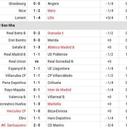
Strasbourg
0 - 0
Angers
- 1/4
Nice
1 - 2
Metz
- 1/4
Lorient
1 - 4
Lille
+3/4
y Ban Nha
Real Betis B
0 - 2
Granada II
- 1/2
Don Benito
0 - 0
Merida
+0
Getafe B
1 - 3
Atletico Madrid B
+0
Real Madrid B
1 - 1
UD Poblense
- 1/2
Real Union
vs
Real Sociedad B
+0
Espanyol B
1 - 1
UE Llagostera
- 1/4
Villarrubia CF
1 - 1
CP Villarrobledo
- 1/2
Pena Deportiva
1 - 1
Orihuela
- 1/4
Rayo Majada.
0 - 1
Inter de Madrid
- 1/4
Valencia B
1 - 1
Villarreal B
+0
ecreativo Huelva
1 - 3
Marbella
+0
Hercules CF
1 - 0
Ibiza-Eivissa
+0
Ebro
1 - 1
Haro Deportivo
- 1/4
Atl. Sanluqueno
2 - 0
CD Marino
- 3/4