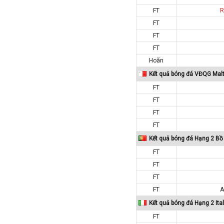
Iran
FT
R
Iraq
FT
Ireland
FT
Israel
FT
Hoãn
Italia
Kết quả bóng đá VĐQG Mal
Jordan
FT
Kazakhstan
FT
Kosovo
FT
Kuwait
FT
Lao
Kết quả bóng đá Hạng 2 Bồ
Latvia
FT
Li băng
FT
FT
Liechtenstein
FT
A
Lithuania
Kết quả bóng đá Hạng 2 Ital
Luxembourg
FT
Ma rốc