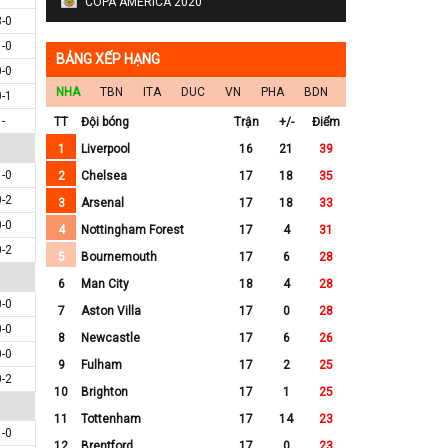
COPA AMERICA 2020
3-0
1-0
BẢNG XẾP HẠNG
0-0
NHA
TBN
ITA
DUC
VN
PHA
BDN
0-1
-
TT
Đội bóng
Trận
+/-
Điểm
1
Liverpool
16
21
39
1-0
2
Chelsea
17
18
35
0-2
3
Arsenal
17
18
33
0-0
4
Nottingham Forest
17
4
31
0-2
5
Bournemouth
17
6
28
6
Man City
18
4
28
0-0
7
Aston Villa
17
0
28
0-0
8
Newcastle
17
6
26
0-0
9
Fulham
17
2
25
0-2
10
Brighton
17
1
25
11
Tottenham
17
14
23
1-0
12
Brentford
17
0
23