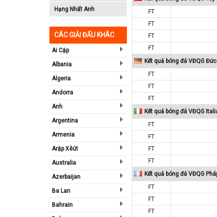
Hạng Nhất Anh
FT
FT
CÁC GIẢI ĐẤU KHÁC
FT
FT
Ai Cập
Kết quả bóng đá VĐQG Đức
Albania
FT
Algeria
FT
Andorra
FT
Anh
Kết quả bóng đá VĐQG Itali
Argentina
FT
Armenia
FT
Arập Xêút
FT
FT
Australia
Kết quả bóng đá VĐQG Phá
Azerbaijan
FT
Ba Lan
FT
Bahrain
FT