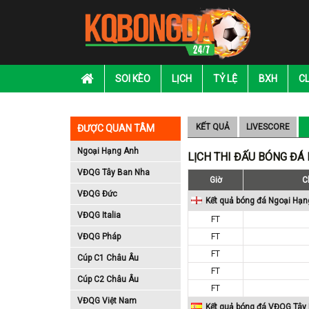
SOI KÈO
LỊCH
TỶ LỆ
BXH
C
KẾT QUẢ
LIVESCORE
ĐƯỢC QUAN TÂM
Ngoại Hạng Anh
LỊCH THI ĐẤU BÓNG ĐÁ
VĐQG Tây Ban Nha
Giờ
C
VĐQG Đức
Kết quả bóng đá Ngoại Hạn
VĐQG Italia
FT
VĐQG Pháp
FT
FT
Cúp C1 Châu Âu
FT
Cúp C2 Châu Âu
FT
VĐQG Việt Nam
Kết quả bóng đá VĐQG Tây