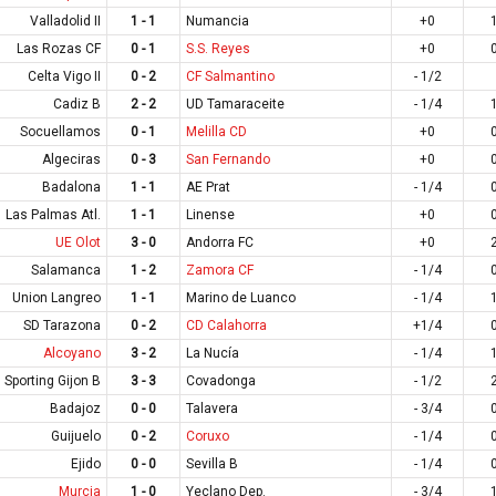
Valladolid II
1 - 1
Numancia
+0
Las Rozas CF
0 - 1
S.S. Reyes
+0
Celta Vigo II
0 - 2
CF Salmantino
- 1/2
Cadiz B
2 - 2
UD Tamaraceite
- 1/4
Socuellamos
0 - 1
Melilla CD
+0
Algeciras
0 - 3
San Fernando
+0
Badalona
1 - 1
AE Prat
- 1/4
Las Palmas Atl.
1 - 1
Linense
+0
UE Olot
3 - 0
Andorra FC
+0
Salamanca
1 - 2
Zamora CF
- 1/4
Union Langreo
1 - 1
Marino de Luanco
- 1/4
SD Tarazona
0 - 2
CD Calahorra
+1/4
Alcoyano
3 - 2
La Nucía
- 1/4
Sporting Gijon B
3 - 3
Covadonga
- 1/2
Badajoz
0 - 0
Talavera
- 3/4
Guijuelo
0 - 2
Coruxo
- 1/4
Ejido
0 - 0
Sevilla B
- 1/4
Murcia
1 - 0
Yeclano Dep.
- 3/4