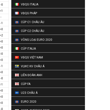
VĐQG ITALIA
1-0
0-1
VĐQG PHÁP
-
CÚP C1 CHÂU ÂU
1-1
0-0
CÚP C2 CHÂU ÂU
0-2
VÒNG LOẠI EURO 2020
0-0
0-0
CÚP ITALIA
2-0
VĐQG VIỆT NAM
0-0
1-1
VLWC KV CHÂU Á
0-0
LIÊN ĐOÀN ANH
1-0
CÚP FA
2-1
0-0
U23 CHÂU Á
0-0
EURO 2020
0-0
1-0