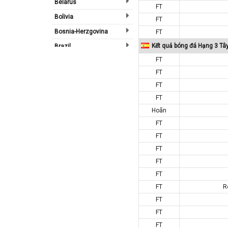
Belarus
FT
Bolivia
FT
Bosnia-Herzgovina
FT
Kết quả bóng đá Hạng 3 Tâ
Brazil
FT
Bulgary
FT
Bắc Ireland
FT
Bắc Mỹ
FT
Bỉ
Hoãn
Bồ Đào Nha
FT
Campuchia
FT
FT
Canada
FT
Chi Lê
FT
Châu Phi
FT
R
Châu Á
FT
Châu Âu
FT
Châu Úc
FT