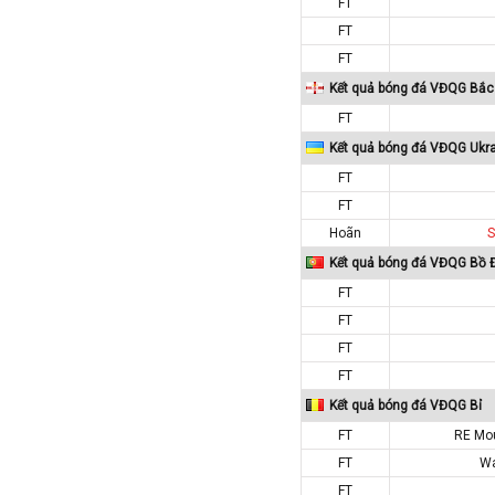
FT
Paraguay
FT
Peru
FT
Pháp
Kết quả bóng đá VĐQG Bắc 
Phần Lan
FT
Qatar
Kết quả bóng đá VĐQG Ukr
Quốc Tế
FT
Rumany
FT
Hoãn
S
San Marino
Kết quả bóng đá VĐQG Bồ 
Scotland
FT
Serbia
FT
Singapore
FT
Slovakia
FT
Slovenia
Kết quả bóng đá VĐQG Bỉ
Syria
FT
RE Mo
Séc
FT
Wa
FT
Síp