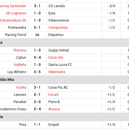
acing Santander
3 - 1
CD Laredo
- 3/4
SD Logrones
1 - 0
Ejea
- 1/4
Extremadura UD
1 - 0
Villanovense
- 1/2
Pontevedra
0 - 1
Compostela
- 1/2
Racing Ferrol
vs
Deportivo
ta
Floriana
1 - 0
Gudja United
Zejtun
0 - 4
Gzira Utd
Valletta
1 - 0
Santa Lucia FC
Lija Athletic
0 - 5
Hibernians
 Đào Nha
Vizela
3 - 1
Casa Pia AC
- 1/2
Leixoes
0 - 1
Estoril
+1/2
Penafiel
0 - 0
Porto B
+1/4
cademico Viseu
0 - 4
Arouca
+1/2
ia
Pisa
1 - 1
Empoli
+1/4