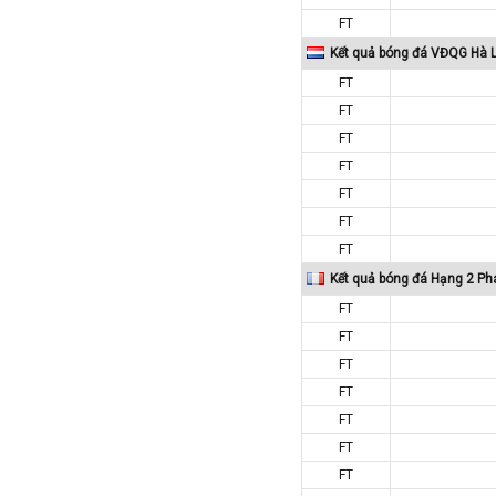
FT
Tajikistan
Kết quả bóng đá VĐQG Hà 
Thái Lan
FT
Thế Giới
FT
Thổ Nhĩ Kỳ
FT
Thụy Sỹ
FT
Thụy Điển
FT
Trung Quốc
FT
FT
Tunisia
Kết quả bóng đá Hạng 2 Ph
Tây Ban Nha
FT
UAE
FT
Ukraina
FT
Uruguay
FT
Uzbekistan
FT
Venezuela
FT
FT
Việt Nam