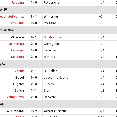
Reggina
1 - 0
Pordenone
- 1/4
ụy Sỹ
euchatel Xamax
3 - 1
Winterthur
+0
SC Kriens
2 - 0
Chiasso
+0
y Ban Nha
Albacete
0 - 1
Sporting Gijon
+1/4
Las Palmas
2 - 0
Cartagena
+0
Leganes
1 - 0
Tenerife
- 1/4
Mallorca
2 - 0
Almeria
- 1/4
y Sỹ
Vaduz
2 - 1
St. Gallen
+1/4
Basel
0 - 0
Lausanne Sports
- 1/4
Lugano
2 - 3
Luzern
+1/4
Zurich
1 - 1
Sion
- 1/2
Young Boys
2 - 0
Servette
- 1
Lạp
AEK Athens
2 - 2
Asteras Tripolis
- 3/4