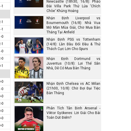
Newcastle (18h30, 16/8): Pháo
1-1
Đài Villa Park Thử Lửa 'Chích
Chòe' Khủng Hoảng
Nhận Định Liverpool vs
2-1
Bournemouth (16/8): Nhà Vua
Mở Màn Mùa Giải, Chờ Mưa Bàn
1-1
Thắng Tại Anfield
1-0
Nhận Định PSG vs Tottenham
2-1
(14/8): Lần Đầu Đối Đầu & Thử
Thách Cực Lớn Cho Spurs
1-0
2-0
Nhận Định Dortmund vs
Juventus (10/8): Lợi Thế Sân
0-1
Nhà, Dễ Có Mưa Bàn Thắng
0-0
Nhận Định Chelsea vs AC Milan
(21h00, 10/8): Chờ Đợi Đại Tiệc
1-0
Bàn Thắng
0-0
2-0
Phân Tích Tân Binh Arsenal -
0-0
Viktor Gyökeres: Lời Giải Cho Bài
Toán Dứt Điểm?
0-0
0-0