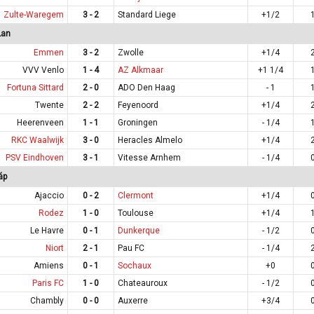
Zulte-Waregem
3 - 2
Standard Liege
+1/2
Lan
Emmen
3 - 2
Zwolle
+1/4
VVV Venlo
1 - 4
AZ Alkmaar
+1 1/4
Fortuna Sittard
2 - 0
ADO Den Haag
- 1
Twente
2 - 2
Feyenoord
+1/4
Heerenveen
1 - 1
Groningen
- 1/4
RKC Waalwijk
3 - 0
Heracles Almelo
+1/4
PSV Eindhoven
3 - 1
Vitesse Arnhem
- 1/4
áp
Ajaccio
0 - 2
Clermont
+1/4
Rodez
1 - 0
Toulouse
+1/4
Le Havre
0 - 1
Dunkerque
- 1/2
Niort
2 - 1
Pau FC
- 1/4
Amiens
0 - 1
Sochaux
+0
Paris FC
1 - 0
Chateauroux
- 1/2
Chambly
0 - 0
Auxerre
+3/4