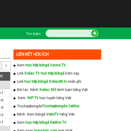
Tìm kiếm
LIÊN KẾT HỮU ÍCH
Xem
trực tiếp bóngá Vaoroi TV
Link
Xoilac TV trực tiếp bóngá
hôm nay
H1
Link
trực tiếp bóngá Xoilac86.tv
miễn phí
Đối tác: Kênh
Xoilac 365
bình luận tiếng Việt.
0-1
Xem:
90P TV
trực tuyến tiếng Việt
0-0
Tructiepbongda
Tructiepbongda Cakhia
1-0
Kênh: Xem bóngá
VeboTV
tiếng Việt
0-2
0-1
Xem
trực tiếp bóngá Rakhoi TV
Xem ngay
bongdalu com
mới nhất