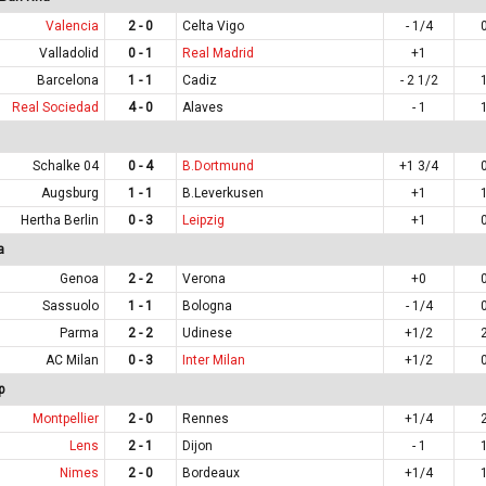
Valencia
2 - 0
Celta Vigo
- 1/4
Valladolid
0 - 1
Real Madrid
+1
Barcelona
1 - 1
Cadiz
- 2 1/2
Real Sociedad
4 - 0
Alaves
- 1
Schalke 04
0 - 4
B.Dortmund
+1 3/4
Augsburg
1 - 1
B.Leverkusen
+1
Hertha Berlin
0 - 3
Leipzig
+1
a
Genoa
2 - 2
Verona
+0
Sassuolo
1 - 1
Bologna
- 1/4
Parma
2 - 2
Udinese
+1/2
AC Milan
0 - 3
Inter Milan
+1/2
p
Montpellier
2 - 0
Rennes
+1/4
Lens
2 - 1
Dijon
- 1
Nimes
2 - 0
Bordeaux
+1/4