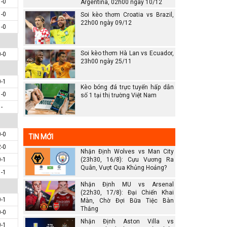
1-0
Argentina, 02h00 ngày 10/12
1-0
Soi kèo thơm Croatia vs Brazil,
22h00 ngày 09/12
1-0
Soi kèo thơm Hà Lan vs Ecuador,
0-0
23h00 ngày 25/11
0-1
Kèo bóng đá trực tuyến hấp dẫn
1-0
số 1 tại thị trường Việt Nam
-
0-0
TIN MỚI
2-0
Nhận Định Wolves vs Man City
0-1
(23h30, 16/8): Cựu Vương Ra
Quân, Vượt Qua Khủng Hoảng?
1-1
Nhận Định MU vs Arsenal
(22h30, 17/8): Đại Chiến Khai
0-1
Màn, Chờ Đợi Bữa Tiệc Bàn
Thắng
0-0
Nhận Định Aston Villa vs
0-1