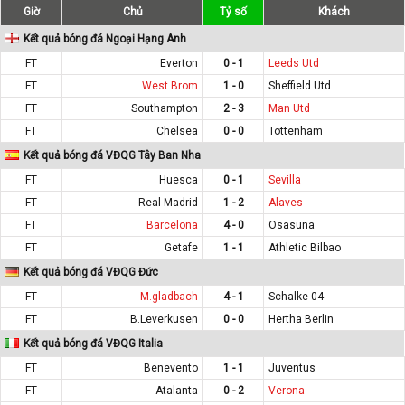
Giờ
Chủ
Tỷ số
Khách
Kết quả bóng đá Ngoại Hạng Anh
FT
Everton
0 - 1
Leeds Utd
FT
West Brom
1 - 0
Sheffield Utd
FT
Southampton
2 - 3
Man Utd
FT
Chelsea
0 - 0
Tottenham
Kết quả bóng đá VĐQG Tây Ban Nha
FT
Huesca
0 - 1
Sevilla
FT
Real Madrid
1 - 2
Alaves
FT
Barcelona
4 - 0
Osasuna
FT
Getafe
1 - 1
Athletic Bilbao
Kết quả bóng đá VĐQG Đức
FT
M.gladbach
4 - 1
Schalke 04
FT
B.Leverkusen
0 - 0
Hertha Berlin
Kết quả bóng đá VĐQG Italia
FT
Benevento
1 - 1
Juventus
FT
Atalanta
0 - 2
Verona