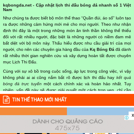
kqbongda.net - Cập nhật lịch thi đấu bóng đá nhanh số 1 Việt
Nam
Như chúng ta được biết bộ môn thể thao “Quần đùi, áo số” luôn tạo
ra được những cảm hứng mới mẻ cho mọi người. Theo như nhận
định thì đây là một trong những món ăn tinh thần không thể thiếu
đối với rất nhiều người, đặc biệt là những người có niềm đam mê
bất diệt với bộ môn này. Thấu hiểu được nhu cầu giải trí của mọi
người, cho nên các chuyên gia hàng đầu của
Kq Bóng Đá
đã dành
rất nhiều thời gian nghiên cứu và xây dựng hoàn tất được chuyên
mục Lịch Thi Đấu.
Cùng với sự xô bồ trong cuộc sống, áp lực trong công việc, vì vậy
không phải ai ai cũng nắm bắt rõ được lịch thi đấu hay
kết quả
bóng đá trực tuyến
một cách chính xác và hoàn hảo nhất. Tuy
nhiên, vấn đề này sẽ được giải quyết một cách trọn vẹn, chỉ cần
truy cập vào chuyên mục
Lịch Thi Đấu
của Website
kqbongda.net
TIN THỂ THAO MỚI NHẤT
mọi người hoàn toàn nắm rõ được chính xác về thời gian các trận
đấu bóng đá Việt Nam hay trên Thế giới diễn ra trong thời gian sắp
x
tới. Hoặc thời gian trận đấu bóng đá đang diễn ra hiện tại,
kết quả
bóng đá
cả 2 đội tuyển bóng đá đang đạt được.
Không chỉ dừng lại ở đó, những người hâm mộ bóng đá có thể cập