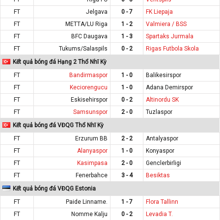
FT
Jelgava
0 - 7
FK Liepaja
FT
METTA/LU Riga
1 - 2
Valmiera / BSS
FT
BFC Daugava
1 - 3
Spartaks Jurmala
FT
Tukums/Salaspils
0 - 2
Rigas Futbola Skola
Kết quả bóng đá Hạng 2 Thổ Nhĩ Kỳ
FT
Bandirmaspor
1 - 0
Balikesirspor
FT
Keciorengucu
1 - 0
Adana Demirspor
FT
Eskisehirspor
0 - 2
Altinordu SK
FT
Samsunspor
2 - 0
Tuzlaspor
Kết quả bóng đá VĐQG Thổ Nhĩ Kỳ
FT
Erzurum BB
2 - 2
Antalyaspor
FT
Alanyaspor
1 - 0
Konyaspor
FT
Kasimpasa
2 - 0
Genclerbirligi
FT
Fenerbahce
3 - 4
Besiktas
Kết quả bóng đá VĐQG Estonia
FT
Paide Linname.
1 - 7
Flora Tallinn
FT
Nomme Kalju
0 - 2
Levadia T.