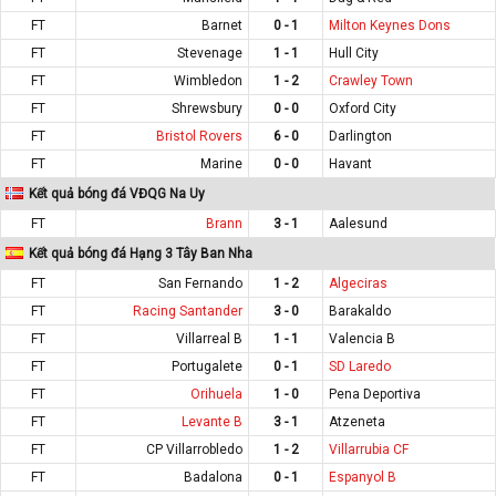
FT
Barnet
0 - 1
Milton Keynes Dons
FT
Stevenage
1 - 1
Hull City
FT
Wimbledon
1 - 2
Crawley Town
FT
Shrewsbury
0 - 0
Oxford City
FT
Bristol Rovers
6 - 0
Darlington
FT
Marine
0 - 0
Havant
Kết quả bóng đá VĐQG Na Uy
FT
Brann
3 - 1
Aalesund
Kết quả bóng đá Hạng 3 Tây Ban Nha
FT
San Fernando
1 - 2
Algeciras
FT
Racing Santander
3 - 0
Barakaldo
FT
Villarreal B
1 - 1
Valencia B
FT
Portugalete
0 - 1
SD Laredo
FT
Orihuela
1 - 0
Pena Deportiva
FT
Levante B
3 - 1
Atzeneta
FT
CP Villarrobledo
1 - 2
Villarrubia CF
FT
Badalona
0 - 1
Espanyol B