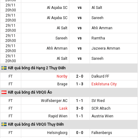
29/11
Al Aqaba SC
vs
Al Salt
20h30
29/11
Al Aqaba SC
vs
Sareeh
20h30
29/11
Al Salt
vs
Ahli Amman
20h30
29/11
Sareeh
vs
Ramtha
20h30
29/11
Ahli Amman
vs
Jazeera Amman
20h30
29/11
Al Salt
vs
Sareeh
20h30
Kết quả bóng đá Hạng 2 Thụy Điển
FT
Norrby
2 - 0
Dalkurd FF
FT
Brage
1 - 3
Eskilstuna City
Kết quả bóng đá VĐQG Áo
FT
Wolfsberger AC
1 - 1
SV Ried
FT
Lask
3 - 0
SCR Altach
FT
Rapid Wien
1 - 1
Austria Wien
Kết quả bóng đá VĐQG Thụy Điển
FT
Helsingborg
0 - 0
Falkenbergs