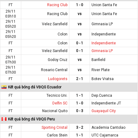
FT
Racing Club
1 - 0
Union Santa Fe
29/11
Racing Club
vs
Union Santa Fe
03h10
29/11
Velez Sarsfield
vs
Gimnasia LP
05h20
29/11
Colon
vs
Independiente
05h20
FT
Colon
0 - 1
Independiente
FT
Velez Sarsfield
0 - 1
Gimnasia LP
29/11
Godoy Cruz
vs
Banfield
07h30
29/11
Rosario Central
vs
River Plate
07h30
FT
Ludogorets
2 - 1
Botev Vratsa
Kết quả bóng đá VĐQG Ecuador
FT
Tecnico Uni.
1 - 1
Dep.Cuenca
FT
Delfin SC
1 - 0
Independiente JT
FT
Nacional Quito
0 - 3
Guayaquil City
Kết quả bóng đá VĐQG Peru
FT
Sporting Cristal
3 - 2
Academia Cantolao
FT
Carlos Stein
1 - 1
UTC Cajamarca