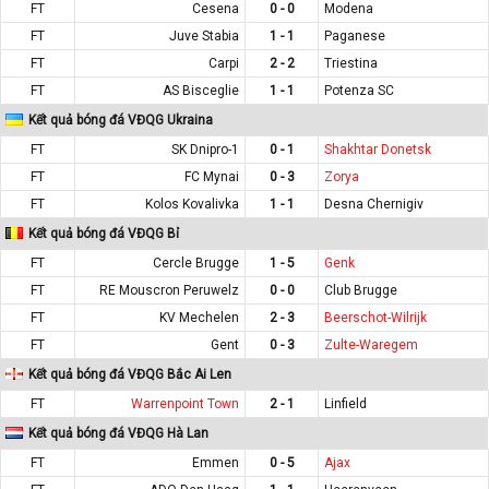
FT
Cesena
0 - 0
Modena
FT
Juve Stabia
1 - 1
Paganese
FT
Carpi
2 - 2
Triestina
FT
AS Bisceglie
1 - 1
Potenza SC
Kết quả bóng đá VĐQG Ukraina
FT
SK Dnipro-1
0 - 1
Shakhtar Donetsk
FT
FC Mynai
0 - 3
Zorya
FT
Kolos Kovalivka
1 - 1
Desna Chernigiv
Kết quả bóng đá VĐQG Bỉ
FT
Cercle Brugge
1 - 5
Genk
FT
RE Mouscron Peruwelz
0 - 0
Club Brugge
FT
KV Mechelen
2 - 3
Beerschot-Wilrijk
FT
Gent
0 - 3
Zulte-Waregem
Kết quả bóng đá VĐQG Bắc Ai Len
FT
Warrenpoint Town
2 - 1
Linfield
Kết quả bóng đá VĐQG Hà Lan
FT
Emmen
0 - 5
Ajax