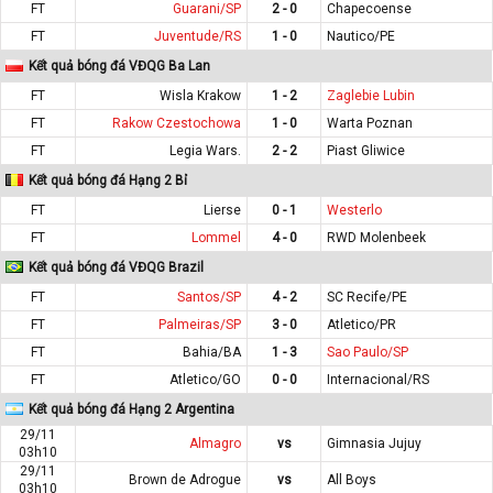
FT
Guarani/SP
2 - 0
Chapecoense
FT
Juventude/RS
1 - 0
Nautico/PE
Kết quả bóng đá VĐQG Ba Lan
FT
Wisla Krakow
1 - 2
Zaglebie Lubin
FT
Rakow Czestochowa
1 - 0
Warta Poznan
FT
Legia Wars.
2 - 2
Piast Gliwice
Kết quả bóng đá Hạng 2 Bỉ
FT
Lierse
0 - 1
Westerlo
FT
Lommel
4 - 0
RWD Molenbeek
Kết quả bóng đá VĐQG Brazil
FT
Santos/SP
4 - 2
SC Recife/PE
FT
Palmeiras/SP
3 - 0
Atletico/PR
FT
Bahia/BA
1 - 3
Sao Paulo/SP
FT
Atletico/GO
0 - 0
Internacional/RS
Kết quả bóng đá Hạng 2 Argentina
29/11
Almagro
vs
Gimnasia Jujuy
03h10
29/11
Brown de Adrogue
vs
All Boys
03h10