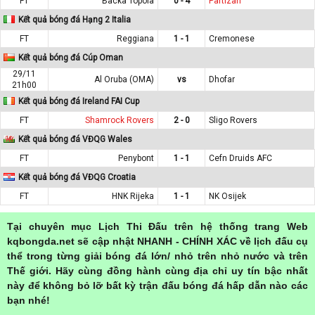
FT
Backa Topola
0 - 4
Partizan
Kết quả bóng đá Hạng 2 Italia
FT
Reggiana
1 - 1
Cremonese
Kết quả bóng đá Cúp Oman
29/11
Al Oruba (OMA)
vs
Dhofar
21h00
Kết quả bóng đá Ireland FAI Cup
FT
Shamrock Rovers
2 - 0
Sligo Rovers
Kết quả bóng đá VĐQG Wales
FT
Penybont
1 - 1
Cefn Druids AFC
Kết quả bóng đá VĐQG Croatia
FT
HNK Rijeka
1 - 1
NK Osijek
Tại chuyên mục Lịch Thi Đấu trên hệ thống trang Web
kqbongda.net sẽ cập nhật NHANH - CHÍNH XÁC về lịch đấu cụ
thể trong từng giải bóng đá lớn/ nhỏ trên nhỏ nước và trên
Thế giới. Hãy cùng đồng hành cùng địa chỉ uy tín bậc nhất
này để không bỏ lỡ bất kỳ trận đấu bóng đá hấp dẫn nào các
bạn nhé!