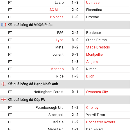
FT
Lazio
1 - 3
Udinese
FT
AC Milan
2 - 0
Fiorentina
FT
Bologna
1 - 0
Crotone
Kết quả bóng đá VĐQG Pháp
FT
PSG
2 - 2
Bordeaux
FT
Lyon
3 - 0
Stade Reims
FT
Metz
0 - 2
Stade Brestois
FT
Lorient
0 - 1
Montpellier
FT
Lens
1 - 3
Angers
FT
Monaco
3 - 0
Nimes
FT
Nice
1 - 3
Dijon
Kết quả bóng đá Hạng Nhất Anh
FT
Nottingham Forest
0 - 1
Swansea City
Kết quả bóng đá Cúp FA
FT
Peterborough Utd
1 - 2
Chorley
FT
Stockport
2 - 2
Yeovil Town
FT
Carlisle
1 - 2
Doncaster Rovers
FT
Mansfield
1 - 1
Dag & Red