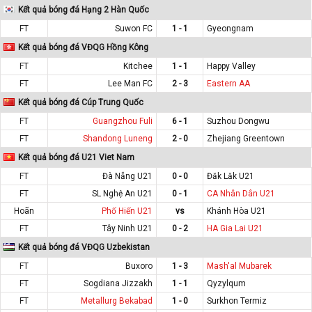
Kết quả bóng đá Hạng 2 Hàn Quốc
FT
Suwon FC
1 - 1
Gyeongnam
Kết quả bóng đá VĐQG Hồng Kông
FT
Kitchee
1 - 1
Happy Valley
FT
Lee Man FC
2 - 3
Eastern AA
Kết quả bóng đá Cúp Trung Quốc
FT
Guangzhou Fuli
6 - 1
Suzhou Dongwu
FT
Shandong Luneng
2 - 0
Zhejiang Greentown
Kết quả bóng đá U21 Viet Nam
FT
Đà Nẵng U21
0 - 0
Đăk Lăk U21
FT
SL Nghệ An U21
0 - 1
CA Nhân Dân U21
Hoãn
Phố Hiến U21
vs
Khánh Hòa U21
FT
Tây Ninh U21
0 - 2
HA Gia Lai U21
Kết quả bóng đá VĐQG Uzbekistan
FT
Buxoro
1 - 3
Mash'al Mubarek
FT
Sogdiana Jizzakh
1 - 1
Qyzylqum
FT
Metallurg Bekabad
1 - 0
Surkhon Termiz