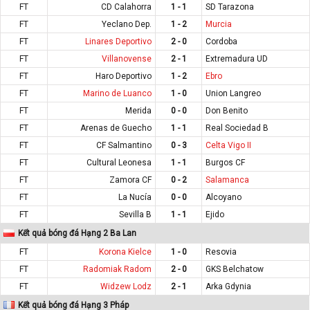
FT
CD Calahorra
1 - 1
SD Tarazona
FT
Yeclano Dep.
1 - 2
Murcia
FT
Linares Deportivo
2 - 0
Cordoba
FT
Villanovense
2 - 1
Extremadura UD
FT
Haro Deportivo
1 - 2
Ebro
FT
Marino de Luanco
1 - 0
Union Langreo
FT
Merida
0 - 0
Don Benito
FT
Arenas de Guecho
1 - 1
Real Sociedad B
FT
CF Salmantino
0 - 3
Celta Vigo II
FT
Cultural Leonesa
1 - 1
Burgos CF
FT
Zamora CF
0 - 2
Salamanca
FT
La Nucía
0 - 0
Alcoyano
FT
Sevilla B
1 - 1
Ejido
Kết quả bóng đá Hạng 2 Ba Lan
FT
Korona Kielce
1 - 0
Resovia
FT
Radomiak Radom
2 - 0
GKS Belchatow
FT
Widzew Lodz
2 - 1
Arka Gdynia
Kết quả bóng đá Hạng 3 Pháp