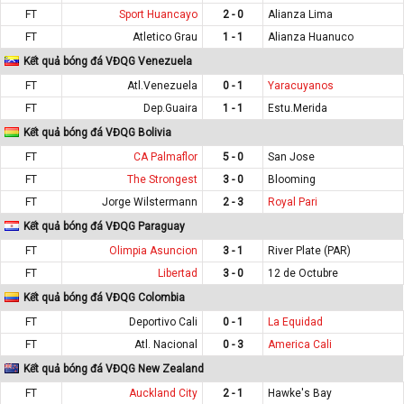
FT
Sport Huancayo
2 - 0
Alianza Lima
FT
Atletico Grau
1 - 1
Alianza Huanuco
Kết quả bóng đá VĐQG Venezuela
FT
Atl.Venezuela
0 - 1
Yaracuyanos
FT
Dep.Guaira
1 - 1
Estu.Merida
Kết quả bóng đá VĐQG Bolivia
FT
CA Palmaflor
5 - 0
San Jose
FT
The Strongest
3 - 0
Blooming
FT
Jorge Wilstermann
2 - 3
Royal Pari
Kết quả bóng đá VĐQG Paraguay
FT
Olimpia Asuncion
3 - 1
River Plate (PAR)
FT
Libertad
3 - 0
12 de Octubre
Kết quả bóng đá VĐQG Colombia
FT
Deportivo Cali
0 - 1
La Equidad
FT
Atl. Nacional
0 - 3
America Cali
Kết quả bóng đá VĐQG New Zealand
FT
Auckland City
2 - 1
Hawke's Bay