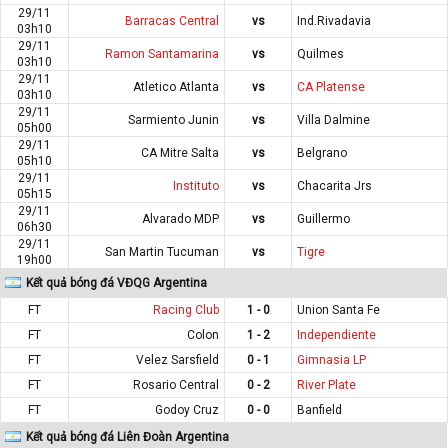
29/11
Barracas Central
vs
Ind.Rivadavia
03h10
29/11
Ramon Santamarina
vs
Quilmes
03h10
29/11
Atletico Atlanta
vs
CA Platense
03h10
29/11
Sarmiento Junin
vs
Villa Dalmine
05h00
29/11
CA Mitre Salta
vs
Belgrano
05h10
29/11
Instituto
vs
Chacarita Jrs
05h15
29/11
Alvarado MDP
vs
Guillermo
06h30
29/11
San Martin Tucuman
vs
Tigre
19h00
Kết quả bóng đá VĐQG Argentina
FT
Racing Club
1 - 0
Union Santa Fe
FT
Colon
1 - 2
Independiente
FT
Velez Sarsfield
0 - 1
Gimnasia LP
FT
Rosario Central
0 - 2
River Plate
FT
Godoy Cruz
0 - 0
Banfield
Kết quả bóng đá Liên Đoàn Argentina