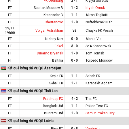
FT
FK Orenburg
2 - 1
Krylya Sovetov
FT
Spartak Moscow B
1 - 2
Irtysh Omsk
FT
Krasnodar B
1 - 1
Akron Togliatti
FT
Chertanovo
1 - 0
Neftekhimik Nizh
29/11
Volgar Astrakhan
vs
Chayka FK Pesch
19h00
FT
Nizhny Nov
0 - 0
Alania Vla
FT
Fakel
3 - 0
SKA-Khabarovsk
FT
Dinamo Bryansk
1 - 0
Tom Tomsk
FT
Baltika
0 - 0
Torpedo Moscow
Kết quả bóng đá VĐQG Azerbaijan
FT
Keşla FK
1 - 1
Sabah FK
FT
Səbail FK
1 - 1
Karabakh Agdam
Kết quả bóng đá VĐQG Thái Lan
FT
Prachuap FC
4 - 2
Trat FC
FT
Bangkok Utd
1 - 1
Police Tero FC
FT
Buriram Utd
1 - 3
Samut Prakan City
Kết quả bóng đá VĐQG Latvia
FT
Riga FC
0 - 3
Ventspils