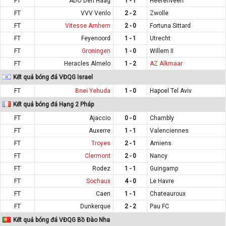
FT
ADO Den Haag
1 - 1
Heerenveen
FT
VVV Venlo
2 - 2
Zwolle
FT
Vitesse Arnhem
2 - 0
Fortuna Sittard
FT
Feyenoord
1 - 1
Utrecht
FT
Groningen
1 - 0
Willem II
FT
Heracles Almelo
1 - 2
AZ Alkmaar
Kết quả bóng đá VĐQG Israel
FT
Bnei Yehuda
1 - 0
Hapoel Tel Aviv
Kết quả bóng đá Hạng 2 Pháp
FT
Ajaccio
0 - 0
Chambly
FT
Auxerre
1 - 1
Valenciennes
FT
Troyes
2 - 1
Amiens
FT
Clermont
2 - 0
Nancy
FT
Rodez
1 - 1
Guingamp
FT
Sochaux
4 - 0
Le Havre
FT
Caen
1 - 1
Chateauroux
FT
Dunkerque
2 - 2
Pau FC
Kết quả bóng đá VĐQG Bồ Đào Nha