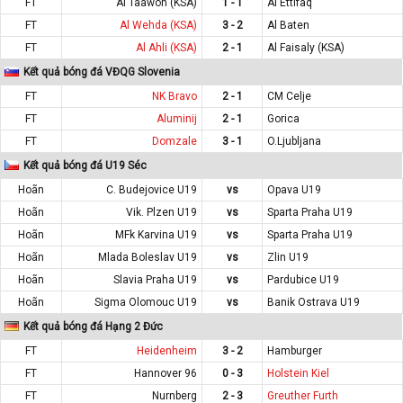
FT
Al Taawon (KSA)
1 - 1
Al Ettifaq
FT
Al Wehda (KSA)
3 - 2
Al Baten
FT
Al Ahli (KSA)
2 - 1
Al Faisaly (KSA)
Kết quả bóng đá VĐQG Slovenia
FT
NK Bravo
2 - 1
CM Celje
FT
Aluminij
2 - 1
Gorica
FT
Domzale
3 - 1
O.Ljubljana
Kết quả bóng đá U19 Séc
Hoãn
C. Budejovice U19
vs
Opava U19
Hoãn
Vik. Plzen U19
vs
Sparta Praha U19
Hoãn
MFk Karvina U19
vs
Sparta Praha U19
Hoãn
Mlada Boleslav U19
vs
Zlin U19
Hoãn
Slavia Praha U19
vs
Pardubice U19
Hoãn
Sigma Olomouc U19
vs
Banik Ostrava U19
Kết quả bóng đá Hạng 2 Đức
FT
Heidenheim
3 - 2
Hamburger
FT
Hannover 96
0 - 3
Holstein Kiel
FT
Nurnberg
2 - 3
Greuther Furth