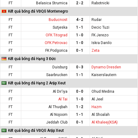
FT
Belasica Strumica
2 - 2
Rabotnicki
Kết quả bóng đá VĐQG Montenegro
FT
Buducnost
4 - 2
Rudar
FT
Sutjeska
1 - 1
Decic Tuzi
FT
OFK Titograd
1 - 0
FK Jerezo
FT
OFK Petrovac
1 - 0
Iskra Danilo
FT
FK Podgorica
0 - 1
Zeta
Kết quả bóng đá Hạng 3 Đức
FT
Duisburg
0 - 3
Dynamo Dresden
FT
Saarbrucken
1 - 1
Kaiserslautern
Kết quả bóng đá Hạng 2 Arập Xeut
FT
Al Dir'iya
0 - 0
Ohud Medina
FT
Al Tai
1 - 0
Al Jeel
FT
Al Thuqbah
1 - 2
Hazm
FT
Al Nojoom
1 - 1
Al Shoalah
FT
Jeddah Club
0 - 1
Al Khaleej(KSA)
Kết quả bóng đá VĐQG Arập Xeut