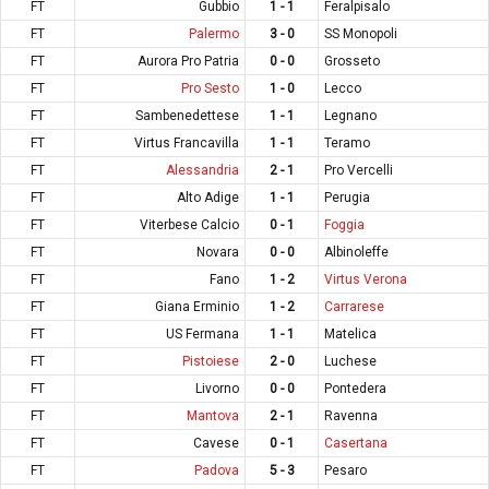
FT
Gubbio
1 - 1
Feralpisalo
FT
Palermo
3 - 0
SS Monopoli
FT
Aurora Pro Patria
0 - 0
Grosseto
FT
Pro Sesto
1 - 0
Lecco
FT
Sambenedettese
1 - 1
Legnano
FT
Virtus Francavilla
1 - 1
Teramo
FT
Alessandria
2 - 1
Pro Vercelli
FT
Alto Adige
1 - 1
Perugia
FT
Viterbese Calcio
0 - 1
Foggia
FT
Novara
0 - 0
Albinoleffe
FT
Fano
1 - 2
Virtus Verona
FT
Giana Erminio
1 - 2
Carrarese
FT
US Fermana
1 - 1
Matelica
FT
Pistoiese
2 - 0
Luchese
FT
Livorno
0 - 0
Pontedera
FT
Mantova
2 - 1
Ravenna
FT
Cavese
0 - 1
Casertana
FT
Padova
5 - 3
Pesaro