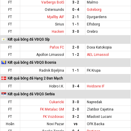
FT
Varbergs BoIS
3 - 2
Malmo
FT
Ostersunds
0 - 4
Goteborg
FT
Mjallby AIF
2 - 1
Djurgardens
FT
Sirius
1 - 1
Elfsborg
FT
Hacken
3 - 0
Orebro
Kết quả bóng đá VĐQG Síp
FT
Pafos FC
2 - 0
Doxa Katokopia
FT
Apollon Limassol
1 - 2
AEL Limassol
Kết quả bóng đá VĐQG Bosnia
FT
Radnik Bijeljina
1 - 1
FK Krupa
Kết quả bóng đá Hạng 2 Đan Mạch
FT
Hobro I.K.
3 - 4
Hvidovre IF
Kết quả bóng đá VĐQG Serbia
FT
Cukaricki
3 - 0
Napredak
FT
FK Metalac GM
2 - 0
Zlatibor Cajetina
FT
FK Vozdovac
3 - 2
Mladost Lucani
Hoãn
Novi Pazar
vs
OFK Backa