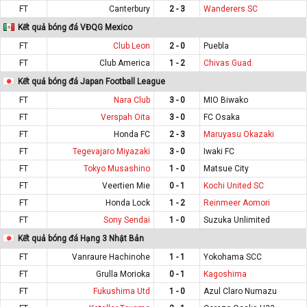
FT
Canterbury
2 - 3
Wanderers SC
Kết quả bóng đá VĐQG Mexico
FT
Club Leon
2 - 0
Puebla
FT
Club America
1 - 2
Chivas Guad.
Kết quả bóng đá Japan Football League
FT
Nara Club
3 - 0
MIO Biwako
FT
Verspah Oita
3 - 0
FC Osaka
FT
Honda FC
2 - 3
Maruyasu Okazaki
FT
Tegevajaro Miyazaki
3 - 0
Iwaki FC
FT
Tokyo Musashino
1 - 0
Matsue City
FT
Veertien Mie
0 - 1
Kochi United SC
FT
Honda Lock
1 - 2
Reinmeer Aomori
FT
Sony Sendai
1 - 0
Suzuka Unlimited
Kết quả bóng đá Hạng 3 Nhật Bản
FT
Vanraure Hachinohe
1 - 1
Yokohama SCC
FT
Grulla Morioka
0 - 1
Kagoshima
FT
Fukushima Utd
1 - 0
Azul Claro Numazu