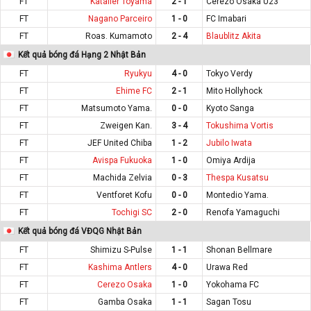
FT
Kataller Toyama
2 - 1
Cerezo Osaka U23
FT
Nagano Parceiro
1 - 0
FC Imabari
FT
Roas. Kumamoto
2 - 4
Blaublitz Akita
Kết quả bóng đá Hạng 2 Nhật Bản
FT
Ryukyu
4 - 0
Tokyo Verdy
FT
Ehime FC
2 - 1
Mito Hollyhock
FT
Matsumoto Yama.
0 - 0
Kyoto Sanga
FT
Zweigen Kan.
3 - 4
Tokushima Vortis
FT
JEF United Chiba
1 - 2
Jubilo Iwata
FT
Avispa Fukuoka
1 - 0
Omiya Ardija
FT
Machida Zelvia
0 - 3
Thespa Kusatsu
FT
Ventforet Kofu
0 - 0
Montedio Yama.
FT
Tochigi SC
2 - 0
Renofa Yamaguchi
Kết quả bóng đá VĐQG Nhật Bản
FT
Shimizu S-Pulse
1 - 1
Shonan Bellmare
FT
Kashima Antlers
4 - 0
Urawa Red
FT
Cerezo Osaka
1 - 0
Yokohama FC
FT
Gamba Osaka
1 - 1
Sagan Tosu