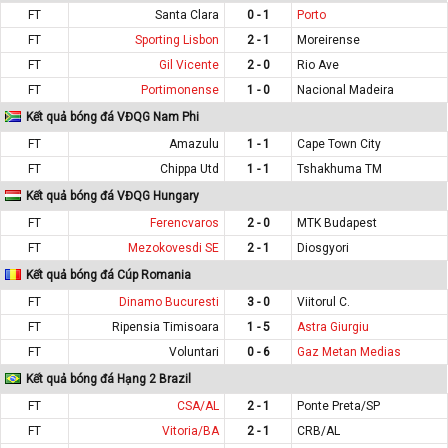
FT
Santa Clara
0 - 1
Porto
FT
Sporting Lisbon
2 - 1
Moreirense
FT
Gil Vicente
2 - 0
Rio Ave
FT
Portimonense
1 - 0
Nacional Madeira
Kết quả bóng đá VĐQG Nam Phi
FT
Amazulu
1 - 1
Cape Town City
FT
Chippa Utd
1 - 1
Tshakhuma TM
Kết quả bóng đá VĐQG Hungary
FT
Ferencvaros
2 - 0
MTK Budapest
FT
Mezokovesdi SE
2 - 1
Diosgyori
Kết quả bóng đá Cúp Romania
FT
Dinamo Bucuresti
3 - 0
Viitorul C.
FT
Ripensia Timisoara
1 - 5
Astra Giurgiu
FT
Voluntari
0 - 6
Gaz Metan Medias
Kết quả bóng đá Hạng 2 Brazil
FT
CSA/AL
2 - 1
Ponte Preta/SP
FT
Vitoria/BA
2 - 1
CRB/AL