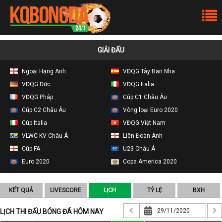
GIẢI ĐẤU
Ngoại Hạng Anh
VĐQG Tây Ban Nha
VĐQG Đức
VĐQG Italia
VĐQG Pháp
Cúp C1 Châu Âu
Cúp C2 Châu Âu
Vòng loại Euro 2020
Cúp Italia
VĐQG Việt Nam
VLWC KV Châu Á
Liên Đoàn Anh
Cúp FA
U23 Châu Á
Euro 2020
Copa America 2020
KẾT QUẢ
LIVESCORE
LỊCH
TỶ LỆ
BXH
LỊCH THI ĐẤU BÓNG ĐÁ HÔM NAY