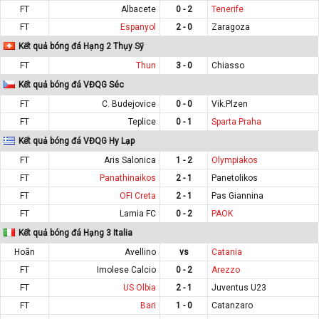
FT
Albacete
0 - 2
Tenerife
FT
Espanyol
2 - 0
Zaragoza
Kết quả bóng đá Hạng 2 Thụy Sỹ
FT
Thun
3 - 0
Chiasso
Kết quả bóng đá VĐQG Séc
FT
C. Budejovice
0 - 0
Vik.Plzen
FT
Teplice
0 - 1
Sparta Praha
Kết quả bóng đá VĐQG Hy Lạp
FT
Aris Salonica
1 - 2
Olympiakos
FT
Panathinaikos
2 - 1
Panetolikos
FT
OFI Creta
2 - 1
Pas Giannina
FT
Lamia FC
0 - 2
PAOK
Kết quả bóng đá Hạng 3 Italia
Hoãn
Avellino
vs
Catania
FT
Imolese Calcio
0 - 2
Arezzo
FT
US Olbia
2 - 1
Juventus U23
FT
Bari
1 - 0
Catanzaro