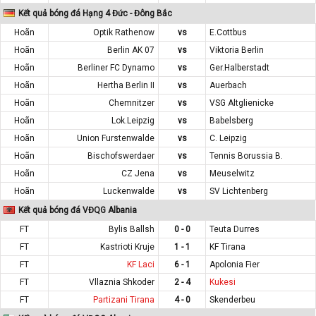
Kết quả bóng đá Hạng 4 Đức - Đông Bắc
Hoãn
Optik Rathenow
vs
E.Cottbus
Hoãn
Berlin AK 07
vs
Viktoria Berlin
Hoãn
Berliner FC Dynamo
vs
Ger.Halberstadt
Hoãn
Hertha Berlin II
vs
Auerbach
Hoãn
Chemnitzer
vs
VSG Altglienicke
Hoãn
Lok.Leipzig
vs
Babelsberg
Hoãn
Union Furstenwalde
vs
C. Leipzig
Hoãn
Bischofswerdaer
vs
Tennis Borussia B.
Hoãn
CZ Jena
vs
Meuselwitz
Hoãn
Luckenwalde
vs
SV Lichtenberg
Kết quả bóng đá VĐQG Albania
FT
Bylis Ballsh
0 - 0
Teuta Durres
FT
Kastrioti Kruje
1 - 1
KF Tirana
FT
KF Laci
6 - 1
Apolonia Fier
FT
Vllaznia Shkoder
2 - 4
Kukesi
FT
Partizani Tirana
4 - 0
Skenderbeu