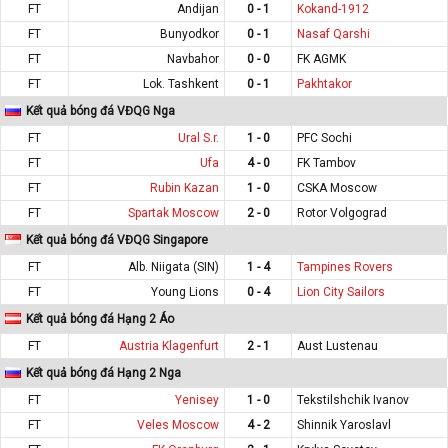
FT
Andijan
0 - 1
Kokand-1912
FT
Bunyodkor
0 - 1
Nasaf Qarshi
FT
Navbahor
0 - 0
FK AGMK
FT
Lok. Tashkent
0 - 1
Pakhtakor
Kết quả bóng đá VĐQG Nga
FT
Ural S.r.
1 - 0
PFC Sochi
FT
Ufa
4 - 0
FK Tambov
FT
Rubin Kazan
1 - 0
CSKA Moscow
FT
Spartak Moscow
2 - 0
Rotor Volgograd
Kết quả bóng đá VĐQG Singapore
FT
Alb. Niigata (SIN)
1 - 4
Tampines Rovers
FT
Young Lions
0 - 4
Lion City Sailors
Kết quả bóng đá Hạng 2 Áo
FT
Austria Klagenfurt
2 - 1
Aust Lustenau
Kết quả bóng đá Hạng 2 Nga
FT
Yenisey
1 - 0
Tekstilshchik Ivanov
FT
Veles Moscow
4 - 2
Shinnik Yaroslavl