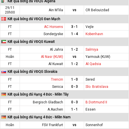
Kết quả bóng đá VĐQG Algeria
29/11
Ain M'lila
vs
CR Belouizdad
20h00
Kết quả bóng đá VĐQG Đan Mạch
FT
AC Horsens
3 - 1
Vejle
FT
Sonderjyske
1 - 4
Kobenhavn
Kết quả bóng đá VĐQG Kuwait
FT
Al Jahra
1 - 2
Salmiya
Hoãn
Al Nasr (KUW)
vs
Yarmouk (KUW)
FT
Al Kuwait
1 - 2
Al Qadsia
Kết quả bóng đá VĐQG Slovakia
FT
Trencin
1 - 0
Sered
FT
Senica
0 - 3
Slo. Bratislava
Kết quả bóng đá Hạng 4 Đức - Miền Tây
FT
Bergisch Gladbach
0 - 3
B.Dortmund II
FT
A.Aachen
1 - 1
Essen
Kết quả bóng đá Hạng 4 Đức - Miền Nam
Hoãn
FSV Frankfurt
vs
Sonnenhof