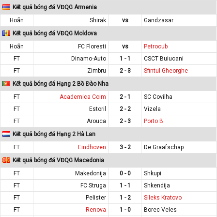
Kết quả bóng đá VĐQG Armenia
Hoãn
Shirak
vs
Gandzasar
Kết quả bóng đá VĐQG Moldova
Hoãn
FC Floresti
vs
Petrocub
FT
Dinamo-Auto
1 - 1
CSCT Buiucani
FT
Zimbru
2 - 3
Sfintul Gheorghe
Kết quả bóng đá Hạng 2 Bồ Đào Nha
FT
Academica Coim
2 - 1
SC Covilha
FT
Estoril
2 - 2
Vizela
FT
Arouca
2 - 3
Porto B
Kết quả bóng đá Hạng 2 Hà Lan
FT
Eindhoven
3 - 2
De Graafschap
Kết quả bóng đá VĐQG Macedonia
FT
Makedonija
0 - 0
Shkupi
FT
FC Struga
1 - 1
Shkendija
FT
Pelister
1 - 2
Sileks Kratovo
FT
Renova
1 - 0
Borec Veles