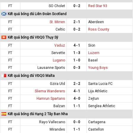
FT
SO Cholet
0 - 2
Red Star 93
Kết quả bóng đá Liên Đoàn Scotland
FT
St. Mirren
2 - 1
Aberdeen
FT
Celtic
0 - 2
Ross County
Kết quả bóng đá VĐQG Thụy Sỹ
FT
Vaduz
4 - 1
Sion
FT
Servette
1 - 3
Luzern
FT
Lugano
1 - 0
Basel
FT
Lausanne Sports
0 - 3
Young Boys
Kết quả bóng đá VĐQG Malta
FT
Gzira Utd
2 - 2
Santa Lucia FC
FT
Sliema Wanderers
4 - 1
Lija Athletic
FT
Hamrun Spartans
4 - 0
Zejtun
FT
Balzan
1 - 1
Senglea Athletic
Kết quả bóng đá Hạng 2 Tây Ban Nha
FT
Rayo Vallecano
0 - 0
Cartagena
FT
Mirandes
1 - 1
Castellon