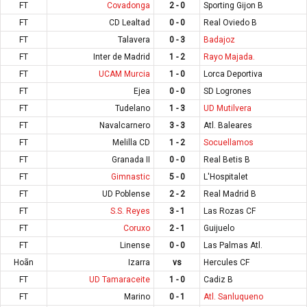
FT
Covadonga
2 - 0
Sporting Gijon B
FT
CD Lealtad
0 - 0
Real Oviedo B
FT
Talavera
0 - 3
Badajoz
FT
Inter de Madrid
1 - 2
Rayo Majada.
FT
UCAM Murcia
1 - 0
Lorca Deportiva
FT
Ejea
0 - 0
SD Logrones
FT
Tudelano
1 - 3
UD Mutilvera
FT
Navalcarnero
3 - 3
Atl. Baleares
FT
Melilla CD
1 - 2
Socuellamos
FT
Granada II
0 - 0
Real Betis B
FT
Gimnastic
5 - 0
L'Hospitalet
FT
UD Poblense
2 - 2
Real Madrid B
FT
S.S. Reyes
3 - 1
Las Rozas CF
FT
Coruxo
2 - 1
Guijuelo
FT
Linense
0 - 0
Las Palmas Atl.
Hoãn
Izarra
vs
Hercules CF
FT
UD Tamaraceite
1 - 0
Cadiz B
FT
Marino
0 - 1
Atl. Sanluqueno