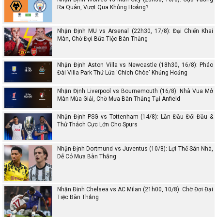
Ra Quân, Vượt Qua Khủng Hoảng?
Nhận Định MU vs Arsenal (22h30, 17/8): Đại Chiến Khai
Màn, Chờ Đợi Bữa Tiệc Bàn Thắng
Nhận Định Aston Villa vs Newcastle (18h30, 16/8): Pháo
Đài Villa Park Thử Lửa 'Chích Chòe' Khủng Hoảng
Nhận Định Liverpool vs Bournemouth (16/8): Nhà Vua Mở
Màn Mùa Giải, Chờ Mưa Bàn Thắng Tại Anfield
Nhận Định PSG vs Tottenham (14/8): Lần Đầu Đối Đầu &
Thử Thách Cực Lớn Cho Spurs
Nhận Định Dortmund vs Juventus (10/8): Lợi Thế Sân Nhà,
Dễ Có Mưa Bàn Thắng
Nhận Định Chelsea vs AC Milan (21h00, 10/8): Chờ Đợi Đại
Tiệc Bàn Thắng