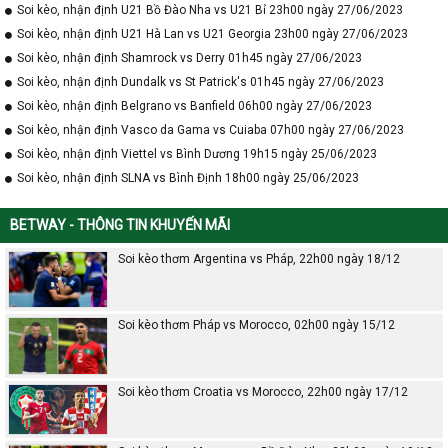
Soi kèo, nhận định U21 Bồ Đào Nha vs U21 Bỉ 23h00 ngày 27/06/2023
Soi kèo, nhận định U21 Hà Lan vs U21 Georgia 23h00 ngày 27/06/2023
Soi kèo, nhận định Shamrock vs Derry 01h45 ngày 27/06/2023
Soi kèo, nhận định Dundalk vs St Patrick's 01h45 ngày 27/06/2023
Soi kèo, nhận định Belgrano vs Banfield 06h00 ngày 27/06/2023
Soi kèo, nhận định Vasco da Gama vs Cuiaba 07h00 ngày 27/06/2023
Soi kèo, nhận định Viettel vs Bình Dương 19h15 ngày 25/06/2023
Soi kèo, nhận định SLNA vs Bình Định 18h00 ngày 25/06/2023
BETWAY - THÔNG TIN KHUYẾN MÃI
Soi kèo thơm Argentina vs Pháp, 22h00 ngày 18/12
Soi kèo thơm Pháp vs Morocco, 02h00 ngày 15/12
Soi kèo thơm Croatia vs Morocco, 22h00 ngày 17/12