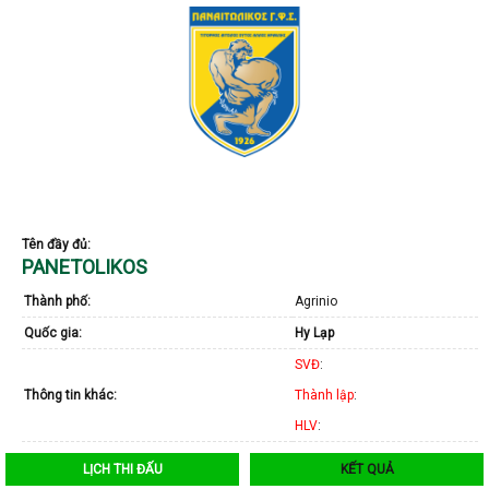
Tên đầy đủ:
PANETOLIKOS
Thành phố:
Agrinio
Quốc gia:
Hy Lạp
SVĐ
:
Thông tin khác:
Thành lập
:
HLV
:
LỊCH THI ĐẤU
KẾT QUẢ