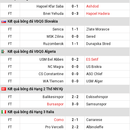
FT
Hapoel Kfar Saba
0 - 1
Ashdod
FT
Bnei Yehuda
0 - 3
Hapoel Hadera
Kết quả bóng đá VĐQG Slovakia
FT
Senica
1 - 1
Zlate Moravce
FT
MSK Zilina
0 - 0
Sered
FT
Ruzomberok
1 - 1
Dunajska Stred
Kết quả bóng đá VĐQG Algeria
FT
USM Bel Abbes
0 - 2
ES Setif
FT
NC Magra
0 - 0
US Biskra
FT
CS Constantine
0 - 0
ASO Chlef
FT
WA Tlemcen
0 - 0
USM Alger
Kết quả bóng đá Hạng 2 Thổ Nhĩ Kỳ
FT
Balikesirspor
2 - 2
Eskisehirspor
FT
Bursaspor
3 - 0
Samsunspor
Kết quả bóng đá Hạng 3 Italia
FT
Como
2 - 1
Carrarese
FT
Pro Vercelli
2 - 2
Albinoleffe