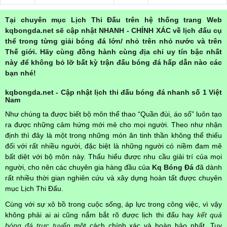
Tại chuyên mục Lịch Thi Đấu trên hệ thống trang Web
kqbongda.net sẽ cập nhật NHANH - CHÍNH XÁC về lịch đấu cụ
thể trong từng giải bóng đá lớn/ nhỏ trên nhỏ nước và trên
Thế giới. Hãy cùng đồng hành cùng địa chỉ uy tín bậc nhất
này để không bỏ lỡ bất kỳ trận đấu bóng đá hấp dẫn nào các
bạn nhé!
kqbongda.net - Cập nhật lịch thi đấu bóng đá nhanh số 1 Việt
Nam
Như chúng ta được biết bộ môn thể thao “Quần đùi, áo số” luôn tạo
ra được những cảm hứng mới mẻ cho mọi người. Theo như nhận
định thì đây là một trong những món ăn tinh thần không thể thiếu
đối với rất nhiều người, đặc biệt là những người có niềm đam mê
bất diệt với bộ môn này. Thấu hiểu được nhu cầu giải trí của mọi
người, cho nên các chuyên gia hàng đầu của
Kq Bóng Đá
đã dành
rất nhiều thời gian nghiên cứu và xây dựng hoàn tất được chuyên
mục Lịch Thi Đấu.
Cùng với sự xô bồ trong cuộc sống, áp lực trong công việc, vì vậy
không phải ai ai cũng nắm bắt rõ được lịch thi đấu hay
kết quả
bóng đá trực tuyến
một cách chính xác và hoàn hảo nhất. Tuy