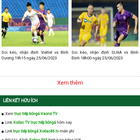
- Lịch thi đấu V - League
- Lịch thi đấu Cup C1
Soi kèo, nhận định Viettel vs Bình
Soi kèo, nhận định SLNA vs Bình
Dương 19h15 ngày 25/06/2023
Định 18h00 ngày 25/06/2023
Xem thêm
LIÊN KẾT HỮU ÍCH
Xem
trực tiếp bóngá Vaoroi TV
Link
Xoilac TV trực tiếp bóngá
hôm nay
Link
trực tiếp bóngá Xoilac86.tv
miễn phí