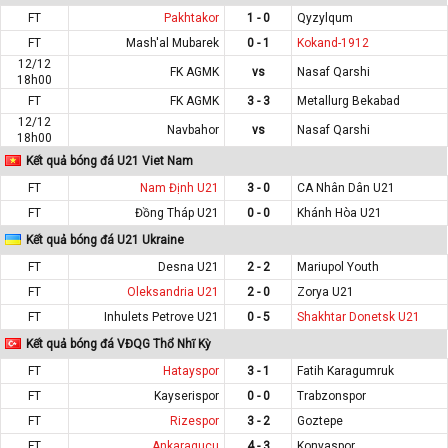
FT
Pakhtakor
1 - 0
Qyzylqum
FT
Mash'al Mubarek
0 - 1
Kokand-1912
12/12
FK AGMK
vs
Nasaf Qarshi
18h00
FT
FK AGMK
3 - 3
Metallurg Bekabad
12/12
Navbahor
vs
Nasaf Qarshi
18h00
Kết quả bóng đá U21 Viet Nam
FT
Nam Định U21
3 - 0
CA Nhân Dân U21
FT
Đồng Tháp U21
0 - 0
Khánh Hòa U21
Kết quả bóng đá U21 Ukraine
FT
Desna U21
2 - 2
Mariupol Youth
FT
Oleksandria U21
2 - 0
Zorya U21
FT
Inhulets Petrove U21
0 - 5
Shakhtar Donetsk U21
Kết quả bóng đá VĐQG Thổ Nhĩ Kỳ
FT
Hatayspor
3 - 1
Fatih Karagumruk
FT
Kayserispor
0 - 0
Trabzonspor
FT
Rizespor
3 - 2
Goztepe
FT
Ankaragucu
4 - 3
Konyaspor