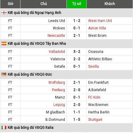
Giờ
Chủ
Tỷ số
Khách
Kết quả bóng đá Ngoại Hạng Anh
FT
Leeds Utd
1 - 2
West Ham Utd
FT
Wolves
0 - 1
Aston Villa
FT
Newcastle
2 - 1
West Brom
Kết quả bóng đá VĐQG Tây Ban Nha
FT
Valladolid
3 - 2
Osasuna
FT
Valencia
2 - 2
Athletic Bilbao
FT
Getafe
0 - 1
Sevilla
Kết quả bóng đá VĐQG Đức
FT
Wolfsburg
2 - 1
Ein.Frankfurt
FT
Freiburg
2 - 0
A.Bielefeld
FT
Mainz
0 - 1
FC Koln
FT
Leipzig
2 - 0
Wer.Bremen
FT
M.gladbach
1 - 1
Hertha Berlin
FT
B.Dortmund
1 - 5
Stuttgart
Kết quả bóng đá VĐQG Italia