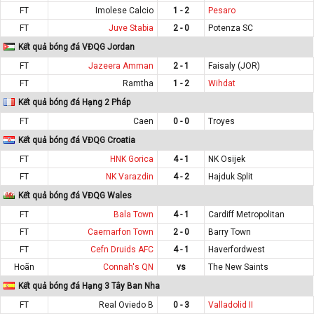
FT
Imolese Calcio
1 - 2
Pesaro
FT
Juve Stabia
2 - 0
Potenza SC
Kết quả bóng đá VĐQG Jordan
FT
Jazeera Amman
2 - 1
Faisaly (JOR)
FT
Ramtha
1 - 2
Wihdat
Kết quả bóng đá Hạng 2 Pháp
FT
Caen
0 - 0
Troyes
Kết quả bóng đá VĐQG Croatia
FT
HNK Gorica
4 - 1
NK Osijek
FT
NK Varazdin
4 - 2
Hajduk Split
Kết quả bóng đá VĐQG Wales
FT
Bala Town
4 - 1
Cardiff Metropolitan
FT
Caernarfon Town
2 - 0
Barry Town
FT
Cefn Druids AFC
4 - 1
Haverfordwest
Hoãn
Connah's QN
vs
The New Saints
Kết quả bóng đá Hạng 3 Tây Ban Nha
FT
Real Oviedo B
0 - 3
Valladolid II