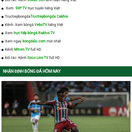
Đối tác: Kênh
Xoilac 365
bình luận tiếng Việt.
Xem:
90P TV
trực tuyến tiếng Việt
Tructiepbongda
Tructiepbongda Cakhia
Kênh: Xem bóngá
VeboTV
tiếng Việt
Xem
trực tiếp bóngá Rakhoi TV
Xem ngay
bongdalu com
mới nhất
Kênh
Mitom TV
full HD
Đối tác: Kênh
Soco Live TV
full HD
NHẬN ĐỊNH BÓNG ĐÁ HÔM NAY