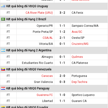
Kết quả bóng đá VĐQG Uruguay
FT
CA River Plate (URU)
3 - 2
CA Fenix
Kết quả bóng đá Hạng 2 Brazil
FT
Operario/PR
1 - 1
Sampaio Correa/MA
FT
Ponte Preta/SP
1 - 2
Avai/SC
FT
CSA/AL
2 - 1
Oeste/SP
FT
Vitoria/BA
0 - 1
Cruzeiro/MG
Kết quả bóng đá Hạng 2 Argentina
FT
Almagro
0 - 1
Quilmes
FT
Estudiantes Rio Cuarto
1 - 1
CA Platense
Kết quả bóng đá VĐQG Venezuela
FT
Caracas
2 - 0
Portuguesa
FT
Gran Valencia
0 - 3
Dep.Tachira
Kết quả bóng đá VĐQG Paraguay
FT
Guairena FC
1 - 0
Sportivo Luqueno
FT
Libertad
1 - 1
Guarani CA
Kết quả bóng đá VĐQG Ecuador