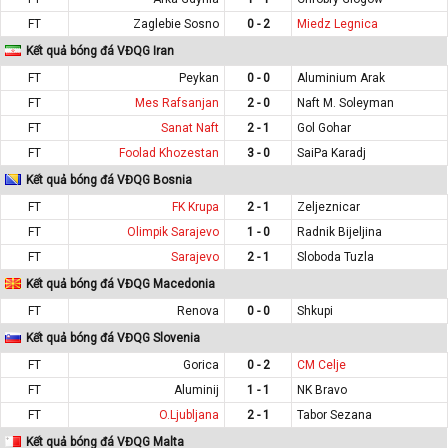
FT
Zaglebie Sosno
0 - 2
Miedz Legnica
Kết quả bóng đá VĐQG Iran
FT
Peykan
0 - 0
Aluminium Arak
FT
Mes Rafsanjan
2 - 0
Naft M. Soleyman
FT
Sanat Naft
2 - 1
Gol Gohar
FT
Foolad Khozestan
3 - 0
SaiPa Karadj
Kết quả bóng đá VĐQG Bosnia
FT
FK Krupa
2 - 1
Zeljeznicar
FT
Olimpik Sarajevo
1 - 0
Radnik Bijeljina
FT
Sarajevo
2 - 1
Sloboda Tuzla
Kết quả bóng đá VĐQG Macedonia
FT
Renova
0 - 0
Shkupi
Kết quả bóng đá VĐQG Slovenia
FT
Gorica
0 - 2
CM Celje
FT
Aluminij
1 - 1
NK Bravo
FT
O.Ljubljana
2 - 1
Tabor Sezana
Kết quả bóng đá VĐQG Malta