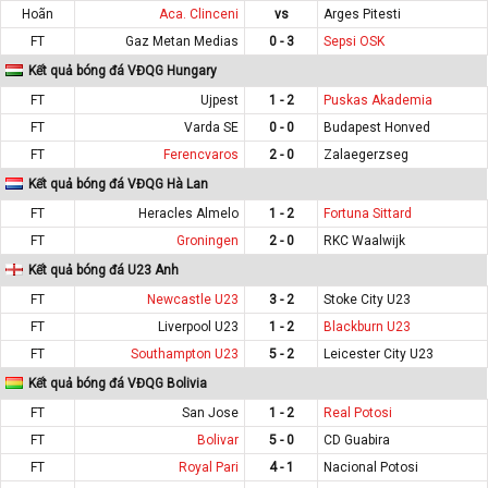
Hoãn
Aca. Clinceni
vs
Arges Pitesti
FT
Gaz Metan Medias
0 - 3
Sepsi OSK
Kết quả bóng đá VĐQG Hungary
FT
Ujpest
1 - 2
Puskas Akademia
FT
Varda SE
0 - 0
Budapest Honved
FT
Ferencvaros
2 - 0
Zalaegerzseg
Kết quả bóng đá VĐQG Hà Lan
FT
Heracles Almelo
1 - 2
Fortuna Sittard
FT
Groningen
2 - 0
RKC Waalwijk
Kết quả bóng đá U23 Anh
FT
Newcastle U23
3 - 2
Stoke City U23
FT
Liverpool U23
1 - 2
Blackburn U23
FT
Southampton U23
5 - 2
Leicester City U23
Kết quả bóng đá VĐQG Bolivia
FT
San Jose
1 - 2
Real Potosi
FT
Bolivar
5 - 0
CD Guabira
FT
Royal Pari
4 - 1
Nacional Potosi