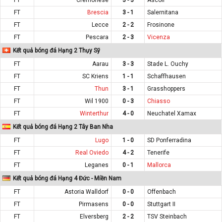
FT
Brescia
3 - 1
Salernitana
FT
Lecce
2 - 2
Frosinone
FT
Pescara
2 - 3
Vicenza
Kết quả bóng đá Hạng 2 Thụy Sỹ
FT
Aarau
3 - 3
Stade L. Ouchy
FT
SC Kriens
1 - 1
Schaffhausen
FT
Thun
3 - 1
Grasshoppers
FT
Wil 1900
0 - 3
Chiasso
FT
Winterthur
4 - 0
Neuchatel Xamax
Kết quả bóng đá Hạng 2 Tây Ban Nha
FT
Lugo
1 - 0
SD Ponferradina
FT
Real Oviedo
4 - 2
Tenerife
FT
Leganes
0 - 1
Mallorca
Kết quả bóng đá Hạng 4 Đức - Miền Nam
FT
Astoria Walldorf
0 - 0
Offenbach
FT
Pirmasens
0 - 0
Stuttgart II
FT
Elversberg
2 - 2
TSV Steinbach