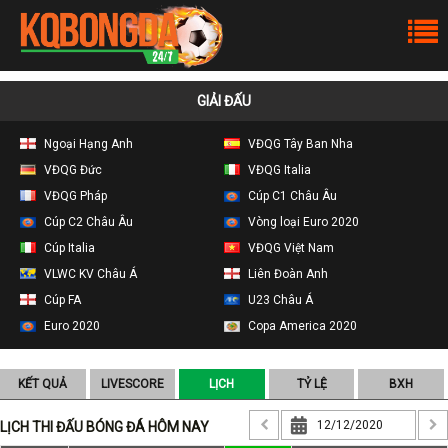
GIẢI ĐẤU
Ngoại Hạng Anh
VĐQG Tây Ban Nha
VĐQG Đức
VĐQG Italia
VĐQG Pháp
Cúp C1 Châu Âu
Cúp C2 Châu Âu
Vòng loại Euro 2020
Cúp Italia
VĐQG Việt Nam
VLWC KV Châu Á
Liên Đoàn Anh
Cúp FA
U23 Châu Á
Euro 2020
Copa America 2020
KẾT QUẢ
LIVESCORE
LỊCH
TỶ LỆ
BXH
LỊCH THI ĐẤU BÓNG ĐÁ HÔM NAY