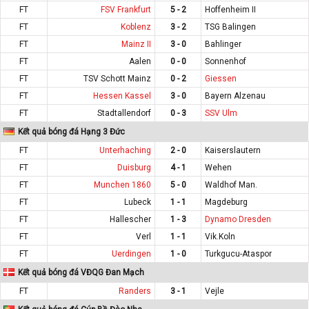
FT
FSV Frankfurt
5 - 2
Hoffenheim II
FT
Koblenz
3 - 2
TSG Balingen
FT
Mainz II
3 - 0
Bahlinger
FT
Aalen
0 - 0
Sonnenhof
FT
TSV Schott Mainz
0 - 2
Giessen
FT
Hessen Kassel
3 - 0
Bayern Alzenau
FT
Stadtallendorf
0 - 3
SSV Ulm
Kết quả bóng đá Hạng 3 Đức
FT
Unterhaching
2 - 0
Kaiserslautern
FT
Duisburg
4 - 1
Wehen
FT
Munchen 1860
5 - 0
Waldhof Man.
FT
Lubeck
1 - 1
Magdeburg
FT
Hallescher
1 - 3
Dynamo Dresden
FT
Verl
1 - 1
Vik.Koln
FT
Uerdingen
1 - 0
Turkgucu-Ataspor
Kết quả bóng đá VĐQG Đan Mạch
FT
Randers
3 - 1
Vejle