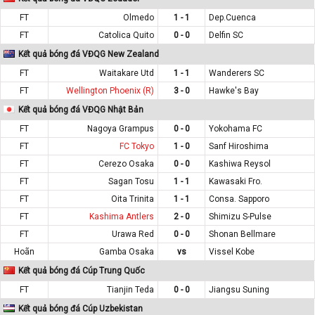
FT
Olmedo
1 - 1
Dep.Cuenca
FT
Catolica Quito
0 - 0
Delfin SC
Kết quả bóng đá VĐQG New Zealand
FT
Waitakare Utd
1 - 1
Wanderers SC
FT
Wellington Phoenix (R)
3 - 0
Hawke's Bay
Kết quả bóng đá VĐQG Nhật Bản
FT
Nagoya Grampus
0 - 0
Yokohama FC
FT
FC Tokyo
1 - 0
Sanf Hiroshima
FT
Cerezo Osaka
0 - 0
Kashiwa Reysol
FT
Sagan Tosu
1 - 1
Kawasaki Fro.
FT
Oita Trinita
1 - 1
Consa. Sapporo
FT
Kashima Antlers
2 - 0
Shimizu S-Pulse
FT
Urawa Red
0 - 0
Shonan Bellmare
Hoãn
Gamba Osaka
vs
Vissel Kobe
Kết quả bóng đá Cúp Trung Quốc
FT
Tianjin Teda
0 - 0
Jiangsu Suning
Kết quả bóng đá Cúp Uzbekistan