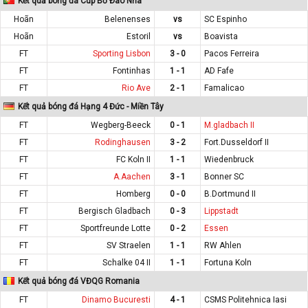
Kết quả bóng đá Cúp Bồ Đào Nha
Hoãn
Belenenses
vs
SC Espinho
Hoãn
Estoril
vs
Boavista
FT
Sporting Lisbon
3 - 0
Pacos Ferreira
FT
Fontinhas
1 - 1
AD Fafe
FT
Rio Ave
2 - 1
Famalicao
Kết quả bóng đá Hạng 4 Đức - Miền Tây
FT
Wegberg-Beeck
0 - 1
M.gladbach II
FT
Rodinghausen
3 - 2
Fort.Dusseldorf II
FT
FC Koln II
1 - 1
Wiedenbruck
FT
A.Aachen
3 - 1
Bonner SC
FT
Homberg
0 - 0
B.Dortmund II
FT
Bergisch Gladbach
0 - 3
Lippstadt
FT
Sportfreunde Lotte
0 - 2
Essen
FT
SV Straelen
1 - 1
RW Ahlen
FT
Schalke 04 II
1 - 1
Fortuna Koln
Kết quả bóng đá VĐQG Romania
FT
Dinamo Bucuresti
4 - 1
CSMS Politehnica Iasi