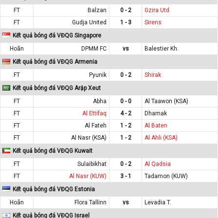
FT
Balzan
0 - 2
Gzira Utd
FT
Gudja United
1 - 3
Sirens
Kết quả bóng đá VĐQG Singapore
Hoãn
DPMM FC
vs
Balestier Kh.
Kết quả bóng đá VĐQG Armenia
FT
Pyunik
0 - 2
Shirak
Kết quả bóng đá VĐQG Arập Xeut
FT
Abha
0 - 0
Al Taawon (KSA)
FT
Al Ettifaq
4 - 2
Dhamak
FT
Al Fateh
1 - 2
Al Baten
FT
Al Nasr (KSA)
1 - 2
Al Ahli (KSA)
Kết quả bóng đá VĐQG Kuwait
FT
Sulaibikhat
0 - 2
Al Qadsia
FT
Al Nasr (KUW)
3 - 1
Tadamon (KUW)
Kết quả bóng đá VĐQG Estonia
Hoãn
Flora Tallinn
vs
Levadia T.
Kết quả bóng đá VĐQG Israel