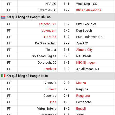
FT
NBE SC
1 - 1
Wadi Degla SC
FT
Pyramids FC
1 - 2
Ittihad Alexandria
Kết quả bóng đá Hạng 2 Hà Lan
FT
Utrecht U21
3 - 2
SBV Excelsior
FT
Volendam
6 - 0
Den Bosch
FT
TOP Oss
3 - 2
PSV Eindhoven U21
FT
De Graafschap
2 - 2
Ajax U21
FT
Telstar
2 - 3
Almere City
FT
Go Ahead Eagles
0 - 0
NAC Breda
FT
Dordrecht 90
1 - 2
NEC Nijmegen
FT
Cambuur
2 - 0
AZ Alkmaar U21
Kết quả bóng đá Hạng 2 Italia
FT
Venezia
0 - 2
Monza
FT
Chievo
3 - 0
Reggina
FT
Cosenza
0 - 1
Reggiana
FT
Pisa
1 - 0
Pordenone
FT
Virtus Entella
2 - 5
Empoli
FT
Cremonese
3 - 3
Ascoli