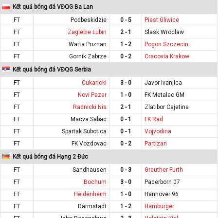
Kết quả bóng đá VĐQG Ba Lan
FT
Podbeskidzie
0 - 5
Piast Gliwice
FT
Zaglebie Lubin
2 - 1
Slask Wroclaw
FT
Warta Poznan
1 - 2
Pogon Szczecin
FT
Gornik Zabrze
0 - 2
Cracovia Krakow
Kết quả bóng đá VĐQG Serbia
FT
Cukaricki
3 - 0
Javor Ivanjica
FT
Novi Pazar
1 - 0
FK Metalac GM
FT
Radnicki Nis
2 - 1
Zlatibor Cajetina
FT
Macva Sabac
0 - 1
FK Rad
FT
Spartak Subotica
0 - 1
Vojvodina
FT
FK Vozdovac
0 - 2
Partizan
Kết quả bóng đá Hạng 2 Đức
FT
Sandhausen
0 - 3
Greuther Furth
FT
Bochum
3 - 0
Paderborn 07
FT
Heidenheim
1 - 0
Hannover 96
FT
Darmstadt
1 - 2
Hamburger