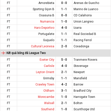
FT
Amorebieta
0 - 0
Arenas de Guecho
FT
Sporting Gijon B
1 - 1
Marino de Luanco
FT
Osasuna B
0 - 0
CD Calahorra
FT
Numancia
1 - 0
Union Langreo
FT
Haro Deportivo
4 - 0
Izarra
FT
Portugalete
1 - 1
Real Sociedad B
FT
Guijuelo
1 - 1
Racing Ferrol
FT
Cultural Leonesa
2 - 0
Covadonga
Kết quả bóng đá League Two
FT
Exeter City
5 - 0
Tranmere Rovers
FT
Carlisle
4 - 0
Stevenage
FT
Leyton Orient
2 - 1
Newport
FT
Grimsby
1 - 1
Mansfield
FT
Crawley Town
4 - 2
Barrow
FT
Oldham
3 - 1
Bradford City
FT
Morecambe
1 - 0
Harrogate Town
FT
Walsall
2 - 1
Bolton
FT
Southend
1 - 0
Scunthorpe Utd