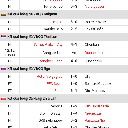
FT
Fenerbahce
0 - 3
Malatyaspor
Kết quả bóng đá VĐQG Bulgaria
FT
Beroe
3 - 0
Botev Plovdiv
FT
Tsarsko Selo
2 - 2
Levski Sofia
Kết quả bóng đá VĐQG Thái Lan
FT
Samut Prakan City
4 - 1
Chonburi
12/12
Bangkok Utd
vs
Buriram Utd
18h00
FT
Bangkok Glass
4 - 0
Suphanburi
Kết quả bóng đá VĐQG Nga
FT
Rotor Volgograd
1 - 0
Ufa
FT
PFC Sochi
1 - 0
Spartak Moscow
FT
Zenit
3 - 1
Din. Moscow
Kết quả bóng đá Hạng 2 Ba Lan
FT
Resovia
1 - 2
GKS Jastrzebie
FT
Stomil Olsztyn
1 - 4
Nieciecza
FT
GKS Belchatow
0 - 2
Puszcza Nie.
FT
Arka Gdynia
1 - 1
Chrobry Glogow