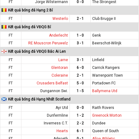
FT
Jorge Wilstermann
0 - 0
The Strongest
Kết quả bóng đá Hạng 2 Bỉ
FT
Westerlo
2 - 1
Club Brugge II
Kết quả bóng đá VĐQG Bỉ
FT
Anderlecht
1 - 0
Genk
FT
RE Mouscron Peruwelz
3 - 1
Beerschot-Wilrijk
Kết quả bóng đá VĐQG Bắc Ai Len
FT
Larne
3 - 1
Linfield
FT
Glentoran
6 - 0
Carrick Rangers
FT
Coleraine
2 - 1
Warrenpoint Town
FT
Crusaders Belfast
5 - 0
Portadown FC
FT
Dungannon Swi.
1 - 5
Ballymena Utd
Kết quả bóng đá Hạng Nhất Scotland
FT
Ayr Utd
0 - 0
Raith Rovers
FT
Dunfermline
1 - 2
Greenock Morton
FT
Inverness C.T.
2 - 2
Dundee
FT
Hearts
6 - 1
Queen of South
FT
Arbroath
0 - 1
Alloa Athletic