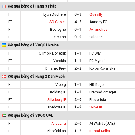
Kết quả bóng đá Hạng 3 Pháp
FT
Lyon Duchere
0 - 3
Quevilly
FT
SO Cholet
4 - 2
Annecy FC
FT
Boulogne
0 - 1
Avranches
FT
Le Mans
0 - 0
Orleans
Kết quả bóng đá VĐQG Ukraina
FT
Olimpik Donetsk
1 - 1
FC Lviv
FT
Vorskla
1 - 1
FC Mynai
FT
Dinamo Kiev
2 - 2
Kolos Kovalivka
Kết quả bóng đá Hạng 2 Đan Mạch
FT
Viborg
1 - 1
HB Koge
FT
Kolding IF
1 - 1
Fremad Amager
FT
Silkeborg IF
2 - 0
Fredericia
FT
Hvidovre IF
1 - 2
Skive IK
Kết quả bóng đá VĐQG UAE
FT
Al Jazira
2 - 0
Al Wahda(UAE)
FT
Khorfakkan
1 - 2
Ittihad Kalba