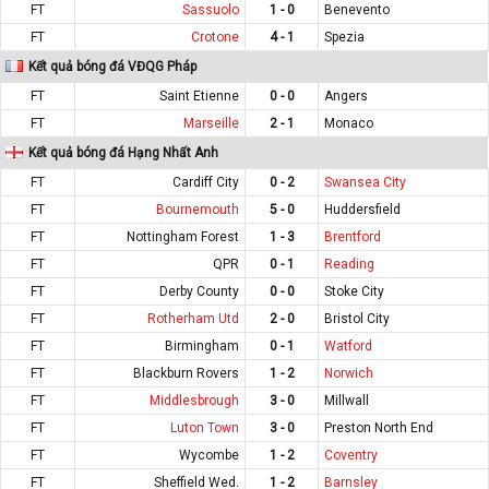
FT
Sassuolo
1 - 0
Benevento
FT
Crotone
4 - 1
Spezia
Kết quả bóng đá VĐQG Pháp
FT
Saint Etienne
0 - 0
Angers
FT
Marseille
2 - 1
Monaco
Kết quả bóng đá Hạng Nhất Anh
FT
Cardiff City
0 - 2
Swansea City
FT
Bournemouth
5 - 0
Huddersfield
FT
Nottingham Forest
1 - 3
Brentford
FT
QPR
0 - 1
Reading
FT
Derby County
0 - 0
Stoke City
FT
Rotherham Utd
2 - 0
Bristol City
FT
Birmingham
0 - 1
Watford
FT
Blackburn Rovers
1 - 2
Norwich
FT
Middlesbrough
3 - 0
Millwall
FT
Luton Town
3 - 0
Preston North End
FT
Wycombe
1 - 2
Coventry
FT
Sheffield Wed.
1 - 2
Barnsley