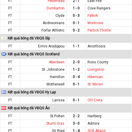
FT
Peterhead
2 - 1
East Fife
FT
Dumbarton
1 - 0
Cove Rangers
FT
Clyde
0 - 3
Falkirk
FT
Airdrieonians
0 - 1
Montrose
FT
Forfar Athletic
0 - 2
Partick Thistle
Kết quả bóng đá VĐQG Síp
FT
Ermis Aradippou
1 - 1
Anorthosis
Kết quả bóng đá VĐQG Scotland
FT
Aberdeen
2 - 0
Ross County
FT
St. Johnstone
1 - 2
Livingston
FT
Hamilton
0 - 4
Hibernian
FT
Motherwell
0 - 1
St. Mirren
Kết quả bóng đá VĐQG Hy Lạp
FT
Larissa
0 - 1
OFI Creta
Kết quả bóng đá VĐQG Áo
FT
St.Polten
2 - 2
Hartberg
FT
Sturm Graz
3 - 0
Admira
FT
SV Ried
1 - 4
SCR Altach