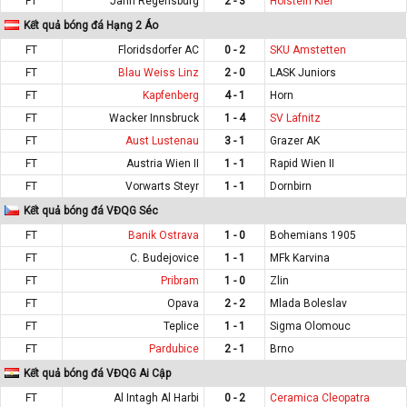
FT
Jahn Regensburg
2 - 3
Holstein Kiel
Kết quả bóng đá Hạng 2 Áo
FT
Floridsdorfer AC
0 - 2
SKU Amstetten
FT
Blau Weiss Linz
2 - 0
LASK Juniors
FT
Kapfenberg
4 - 1
Horn
FT
Wacker Innsbruck
1 - 4
SV Lafnitz
FT
Aust Lustenau
3 - 1
Grazer AK
FT
Austria Wien II
1 - 1
Rapid Wien II
FT
Vorwarts Steyr
1 - 1
Dornbirn
Kết quả bóng đá VĐQG Séc
FT
Banik Ostrava
1 - 0
Bohemians 1905
FT
C. Budejovice
1 - 1
MFk Karvina
FT
Pribram
1 - 0
Zlin
FT
Opava
2 - 2
Mlada Boleslav
FT
Teplice
1 - 1
Sigma Olomouc
FT
Pardubice
2 - 1
Brno
Kết quả bóng đá VĐQG Ai Cập
FT
Al Intagh Al Harbi
0 - 2
Ceramica Cleopatra