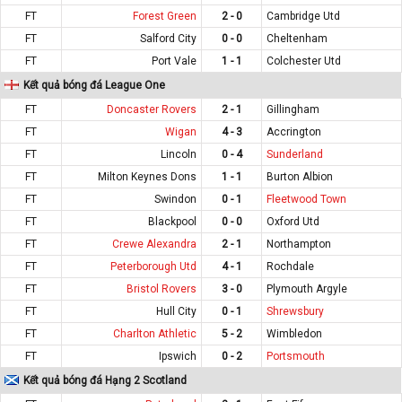
FT
Forest Green
2 - 0
Cambridge Utd
FT
Salford City
0 - 0
Cheltenham
FT
Port Vale
1 - 1
Colchester Utd
Kết quả bóng đá League One
FT
Doncaster Rovers
2 - 1
Gillingham
FT
Wigan
4 - 3
Accrington
FT
Lincoln
0 - 4
Sunderland
FT
Milton Keynes Dons
1 - 1
Burton Albion
FT
Swindon
0 - 1
Fleetwood Town
FT
Blackpool
0 - 0
Oxford Utd
FT
Crewe Alexandra
2 - 1
Northampton
FT
Peterborough Utd
4 - 1
Rochdale
FT
Bristol Rovers
3 - 0
Plymouth Argyle
FT
Hull City
0 - 1
Shrewsbury
FT
Charlton Athletic
5 - 2
Wimbledon
FT
Ipswich
0 - 2
Portsmouth
Kết quả bóng đá Hạng 2 Scotland