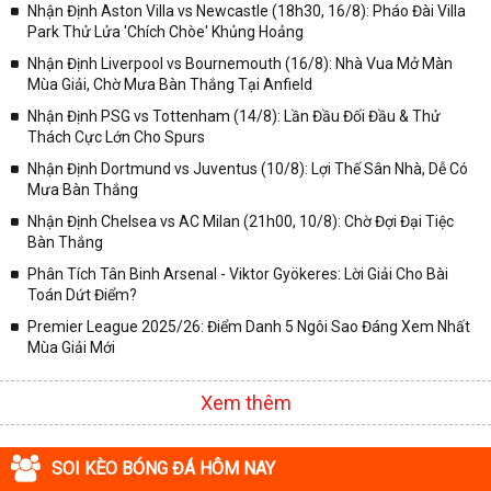
Nhận Định Aston Villa vs Newcastle (18h30, 16/8): Pháo Đài Villa
✓ Giải bóng Cúp C1 Châu Âu;
Park Thử Lửa 'Chích Chòe' Khủng Hoảng
✓ Giải Cúp C2 Châu Âu;
Nhận Định Liverpool vs Bournemouth (16/8): Nhà Vua Mở Màn
Mùa Giải, Chờ Mưa Bàn Thắng Tại Anfield
✓ Giải VĐQG Tây Ban Nha;
Nhận Định PSG vs Tottenham (14/8): Lần Đầu Đối Đầu & Thử
✓ VĐQG Đức;
Thách Cực Lớn Cho Spurs
✓ Giải VĐQG Italia;
Nhận Định Dortmund vs Juventus (10/8): Lợi Thế Sân Nhà, Dễ Có
✓ VĐQG Pháp;
Mưa Bàn Thắng
Nhận Định Chelsea vs AC Milan (21h00, 10/8): Chờ Đợi Đại Tiệc
✓ Liên Đoàn Anh;
Bàn Thắng
✓ Cúp FA;
Phân Tích Tân Binh Arsenal - Viktor Gyökeres: Lời Giải Cho Bài
✓ U23 Châu Á;
Toán Dứt Điểm?
✓ Euro 2020;
Premier League 2025/26: Điểm Danh 5 Ngôi Sao Đáng Xem Nhất
Mùa Giải Mới
✓ VLWC KV Châu Á;
✓ Copa America 2020;
Xem thêm
✓ Các giải đấu bóng đá khác.
Vì vậy, đồng hành cùng với chuyên trang
kqbongda.net
các bạn
SOI KÈO BÓNG ĐÁ HÔM NAY
sẽ không bỏ lỡ bất kỳ trận đấu bóng đá nào, đặc biệt là những trận