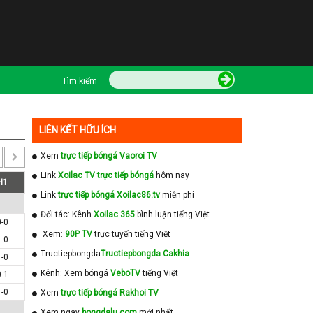
Tìm kiếm
LIÊN KẾT HỮU ÍCH
Xem
trực tiếp bóngá Vaoroi TV
Link
Xoilac TV trực tiếp bóngá
hôm nay
H1
Link
trực tiếp bóngá Xoilac86.tv
miễn phí
Đối tác: Kênh
Xoilac 365
bình luận tiếng Việt.
0-0
Xem:
90P TV
trực tuyến tiếng Việt
1-0
Tructiepbongda
Tructiepbongda Cakhia
1-0
Kênh: Xem bóngá
VeboTV
tiếng Việt
0-1
1-0
Xem
trực tiếp bóngá Rakhoi TV
Xem ngay
bongdalu com
mới nhất