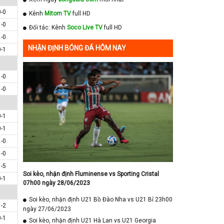
0-0
Kênh
Mitom TV
full HD
1-0
Đối tác: Kênh
Soco Live TV
full HD
1-0
NHẬN ĐỊNH BÓNG ĐÁ HÔM NAY
0-1
1-0
1-0
0-1
0-1
1-0
1-0
1-5
Soi kèo, nhận định Fluminense vs Sporting Cristal
0-1
07h00 ngày 28/06/2023
Soi kèo, nhận định U21 Bồ Đào Nha vs U21 Bỉ 23h00
1-2
ngày 27/06/2023
0-1
Soi kèo, nhận định U21 Hà Lan vs U21 Georgia