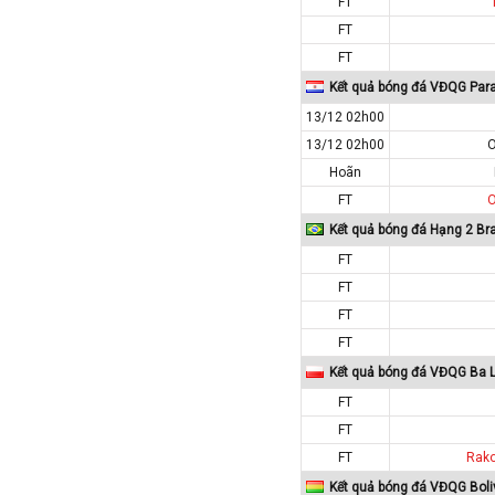
FT
Paraguay
FT
Peru
FT
Pháp
Kết quả bóng đá VĐQG Par
Phần Lan
13/12 02h00
Qatar
13/12 02h00
O
Quốc Tế
Hoãn
FT
O
Rumany
Kết quả bóng đá Hạng 2 Bra
San Marino
FT
Scotland
FT
Serbia
FT
Singapore
FT
Slovakia
Kết quả bóng đá VĐQG Ba 
Slovenia
FT
Syria
FT
FT
Rak
Séc
Kết quả bóng đá VĐQG Boli
Síp