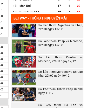
1-2
13
Man Utd
17
-1
22
0-1
14
West Ham Utd
17
-8
20
1-0
BETWAY - THÔNG TIN KHUYẾN MÃI
15
Everton
17
-7
17
0-1
Soi kèo thơm Argentina vs Pháp,
16
Crystal Palace
17
-8
16
0-0
22h00 ngày 18/12
17
Leicester City
17
-16
14
0-1
18
Ipswich
17
-16
12
Soi kèo thơm Pháp vs Morocco,
19
Wolves
17
-13
12
02h00 ngày 15/12
0-0
20
Southampton
17
-25
6
0-0
Soi kèo thơm Croatia vs
2-0
Morocco, 22h00 ngày 17/12
1-0
0-0
Soi kèo thơm Morocco vs Bồ Đào
Nha, 22h00 ngày 10/12
0-0
1-0
Soi kèo thơm Anh vs Pháp, 02h00
1-2
ngày 11/12
-
Soi kèo thơm Hà Lan vs