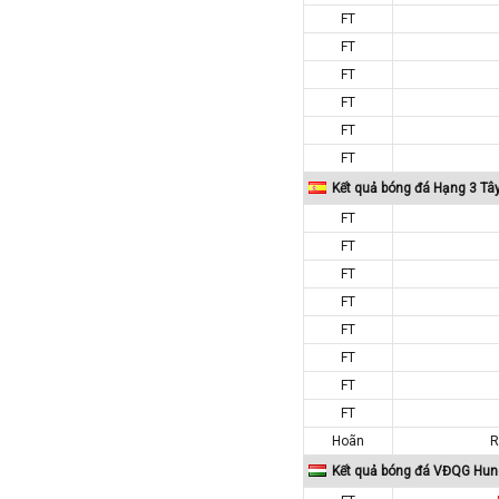
FT
Macedonia
FT
Malaysia
FT
Malta
FT
Mexico
FT
Moldova
FT
Montenegro
Kết quả bóng đá Hạng 3 Tâ
FT
Mỹ
FT
Na Uy
FT
Nam Mỹ
FT
Nam Phi
FT
New Zealand
FT
Nga
FT
Nhật Bản
FT
Hoãn
R
Nicaragua
Kết quả bóng đá VĐQG Hun
Oman