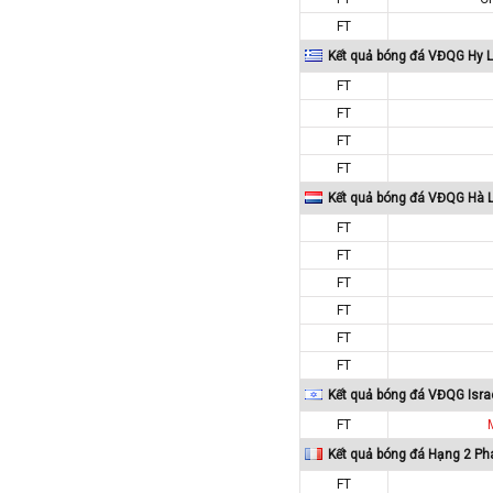
Iran
FT
Iraq
Kết quả bóng đá VĐQG Hy 
Ireland
FT
Israel
FT
Italia
FT
Jordan
FT
Kết quả bóng đá VĐQG Hà 
Kazakhstan
FT
Kosovo
FT
Kuwait
FT
Lao
FT
Latvia
FT
Li băng
FT
Liechtenstein
Kết quả bóng đá VĐQG Isra
Lithuania
FT
Luxembourg
Kết quả bóng đá Hạng 2 Ph
FT
Ma rốc