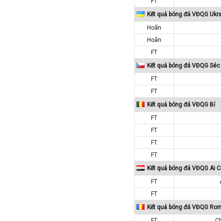
FT
Colombia
Kết quả bóng đá VĐQG Ukr
Costa Rica
Hoãn
Croatia
Hoãn
FT
Ecuador
Kết quả bóng đá VĐQG Séc
Estonia
FT
Georgia
FT
Gibralta
Kết quả bóng đá VĐQG Bỉ
Honduras
FT
Hungary
FT
Hy Lạp
FT
Hà Lan
FT
Hàn Quốc
Kết quả bóng đá VĐQG Ai C
Hồng Kông
FT
FT
Iceland
Kết quả bóng đá VĐQG Ro
Indonesia
FT
Ch