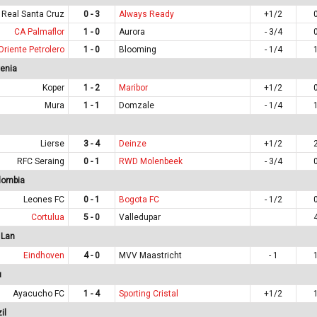
Real Santa Cruz
0 - 3
Always Ready
+1/2
CA Palmaflor
1 - 0
Aurora
- 3/4
Oriente Petrolero
1 - 0
Blooming
- 1/4
enia
Koper
1 - 2
Maribor
+1/2
Mura
1 - 1
Domzale
- 1/4
Lierse
3 - 4
Deinze
+1/2
RFC Seraing
0 - 1
RWD Molenbeek
- 3/4
lombia
Leones FC
0 - 1
Bogota FC
- 1/2
Cortulua
5 - 0
Valledupar
 Lan
Eindhoven
4 - 0
MVV Maastricht
- 1
u
Ayacucho FC
1 - 4
Sporting Cristal
+1/2
il