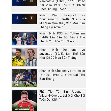
Newcastle (18h30, 16/8): Pháo
Đài Villa Park Thử Lửa 'Chích
Chòe' Khủng Hoảng
Nhận Định Liverpool vs
Bournemouth (16/8): Nhà Vua
Mở Màn Mùa Giải, Chờ Mưa Bàn
Thắng Tại Anfield
Nhận Định PSG vs Tottenham
(14/8): Lần Đầu Đối Đầu & Thử
Thách Cực Lớn Cho Spurs
Nhận Định Dortmund vs
Juventus (10/8): Lợi Thế Sân
Nhà, Dễ Có Mưa Bàn Thắng
Nhận Định Chelsea vs AC Milan
(21h00, 10/8): Chờ Đợi Đại Tiệc
Bàn Thắng
Phân Tích Tân Binh Arsenal -
Viktor Gyökeres: Lời Giải Cho Bài
Toán Dứt Điểm?