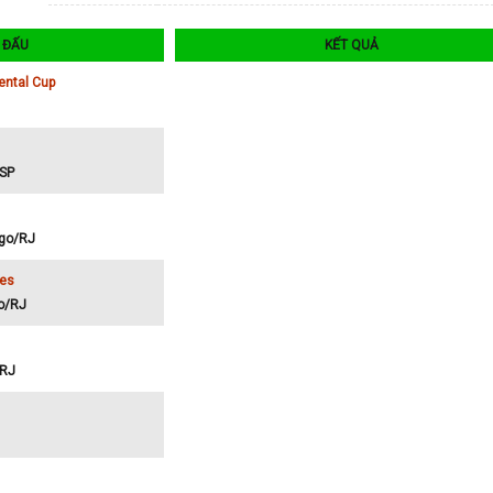
I ĐẤU
KẾT QUẢ
nental Cup
/SP
ogo/RJ
res
go/RJ
/RJ