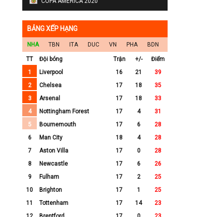
COPA AMERICA 2020
BẢNG XẾP HẠNG
NHA
TBN
ITA
DUC
VN
PHA
BDN
TT
Đội bóng
Trận
+/-
Điểm
1
Liverpool
16
21
39
2
Chelsea
17
18
35
3
Arsenal
17
18
33
4
Nottingham Forest
17
4
31
5
Bournemouth
17
6
28
6
Man City
18
4
28
7
Aston Villa
17
0
28
8
Newcastle
17
6
26
9
Fulham
17
2
25
10
Brighton
17
1
25
11
Tottenham
17
14
23
12
Brentford
17
0
23