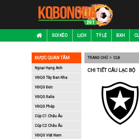
SOI KÈO
LỊCH
TỶ LỆ
BXH
C
ĐƯỢC QUAN TÂM
TRANG CHỦ
CLB
Ngoại Hạng Anh
CHI TIẾT CÂU LẠC BỘ
VĐQG Tây Ban Nha
VĐQG Đức
VĐQG Italia
VĐQG Pháp
Cúp C1 Châu Âu
Cúp C2 Châu Âu
VĐQG Việt Nam