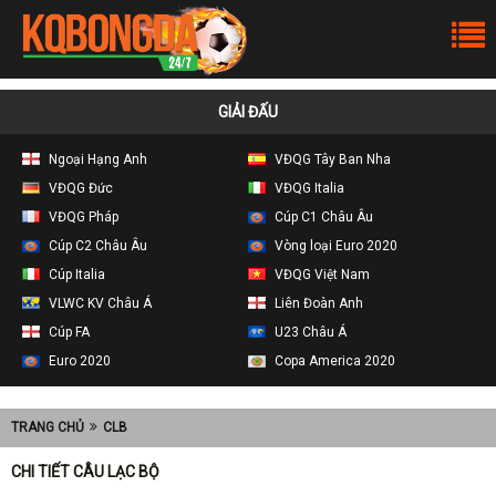
GIẢI ĐẤU
Ngoại Hạng Anh
VĐQG Tây Ban Nha
VĐQG Đức
VĐQG Italia
VĐQG Pháp
Cúp C1 Châu Âu
Cúp C2 Châu Âu
Vòng loại Euro 2020
Cúp Italia
VĐQG Việt Nam
VLWC KV Châu Á
Liên Đoàn Anh
Cúp FA
U23 Châu Á
Euro 2020
Copa America 2020
TRANG CHỦ
CLB
CHI TIẾT CÂU LẠC BỘ