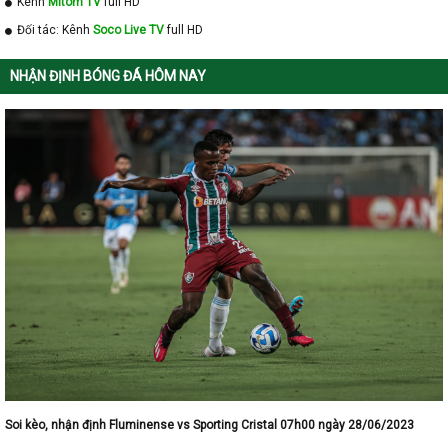
Kênh
Mitom TV
full HD
Đối tác: Kênh
Soco Live TV
full HD
NHẬN ĐỊNH BÓNG ĐÁ HÔM NAY
Soi kèo, nhận định Fluminense vs Sporting Cristal 07h00 ngày 28/06/2023