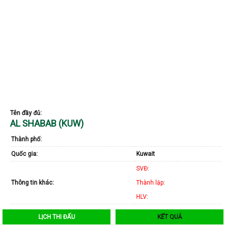
Tên đầy đủ:
AL SHABAB (KUW)
Thành phố:
Quốc gia:
Kuwait
SVĐ
:
Thông tin khác:
Thành lập
:
HLV
:
LỊCH THI ĐẤU
KẾT QUẢ