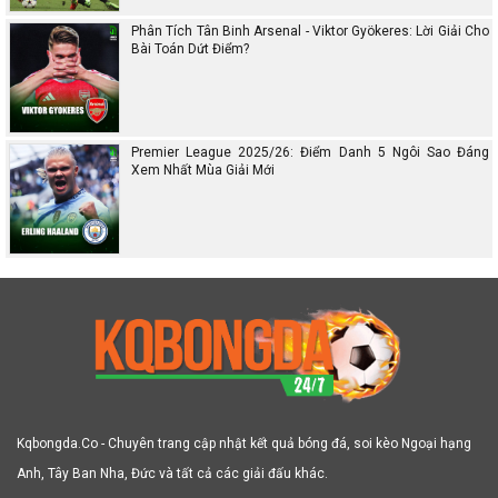
Phân Tích Tân Binh Arsenal - Viktor Gyökeres: Lời Giải Cho
Bài Toán Dứt Điểm?
Premier League 2025/26: Điểm Danh 5 Ngôi Sao Đáng
Xem Nhất Mùa Giải Mới
Kqbongda.Co - Chuyên trang cập nhật kết quả bóng đá, soi kèo Ngoại hạng
Anh, Tây Ban Nha, Đức và tất cả các giải đấu khác.