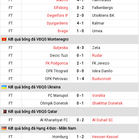
FT
Elfsborg
3 - 2
Falkenbergs
FT
Degerfors IF
2 - 0
Utsiktens BK
FT
Djurgardens
4 - 1
Kalmar
FT
Brage
1 - 0
Umea
Kết quả bóng đá VĐQG Montenegro
FT
Sutjeska
4 - 3
Zeta
FT
Decic Tuzi
0 - 1
Rudar
FT
FK Podgorica
2 - 1
FK Jerezo
FT
OFK Titograd
0 - 0
Iskra Danilo
FT
OFK Petrovac
1 - 4
Buducnost
Kết quả bóng đá VĐQG Ukraina
FT
FC Mariupol
0 - 1
Vorskla
FT
Olimpik Donetsk
0 - 1
Shakhtar Donetsk
Kết quả bóng đá VĐQG Qatar
FT
Al Kharaitiyat FC
0 - 2
Al Duhail SC
Kết quả bóng đá Hạng 4 Đức - Miền Nam
FT
Homburg
1 - 2
Hessen Kassel