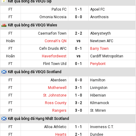
Kết quả bóng đá VĐQG Síp
FT
Pafos FC
1 - 1
Apoel FC
FT
Omonia Nicosia
0 - 0
Anorthosis
Kết quả bóng đá VĐQG Wales
FT
Caernarfon Town
2 - 2
Aberystwyth
Hoãn
Connah's QN
vs
Newtown AFC
FT
Cefn Druids AFC
0 - 1
Barry Town
Hoãn
Haverfordwest
vs
Cardiff Metropolitan
FT
Flint Town Utd
0 - 1
Penybont
Kết quả bóng đá VĐQG Scotland
FT
Aberdeen
0 - 0
Hamilton
FT
Motherwell
3 - 1
Livingston
FT
St. Johnstone
1 - 0
Hibernian
FT
Ross County
3 - 2
Kilmarnock
FT
Rangers
3 - 0
St. Mirren
Kết quả bóng đá Hạng Nhất Scotland
FT
Alloa Athletic
1 - 1
Inverness C.T.
FT
Hearts
2 - 1
Dundee