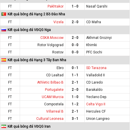
FT
Pakhtakor
1 - 0
Nasaf Qarshi
Kết quả bóng đá Hạng 2 Bồ Đào Nha
FT
Vizela
2 - 0
CD Mafra
Kết quả bóng đá VĐQG Nga
FT
CSKA Moscow
2 - 0
Akhmat Groznyi
FT
Rotor Volgograd
0 - 0
Khimki
FT
Rostov
0 - 0
PFC Sochi
Kết quả bóng đá Hạng 3 Tây Ban Nha
FT
Ebro
0 - 1
SD Tarazona
FT
CD Lealtad
1 - 1
Valladolid II
FT
Athletic Bilbao B
2 - 1
CD Laredo
FT
Portugalete
2 - 0
Barakaldo
FT
UCAM Murcia
1 - 0
Yeclano Dep.
FT
Compostela
1 - 2
Celta Vigo II
FT
Villarreal B
2 - 1
Hercules CF
FT
Cultural Leonesa
3 - 1
Union Langreo
Kết quả bóng đá VĐQG Iran