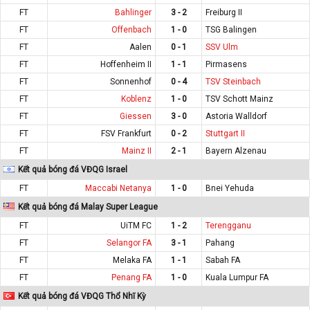
FT
Bahlinger
3 - 2
Freiburg II
FT
Offenbach
1 - 0
TSG Balingen
FT
Aalen
0 - 1
SSV Ulm
FT
Hoffenheim II
1 - 1
Pirmasens
FT
Sonnenhof
0 - 4
TSV Steinbach
FT
Koblenz
1 - 0
TSV Schott Mainz
FT
Giessen
3 - 0
Astoria Walldorf
FT
FSV Frankfurt
0 - 2
Stuttgart II
FT
Mainz II
2 - 1
Bayern Alzenau
Kết quả bóng đá VĐQG Israel
FT
Maccabi Netanya
1 - 0
Bnei Yehuda
Kết quả bóng đá Malay Super League
FT
UiTM FC
1 - 2
Terengganu
FT
Selangor FA
3 - 1
Pahang
FT
Melaka FA
1 - 1
Sabah FA
FT
Penang FA
1 - 0
Kuala Lumpur FA
Kết quả bóng đá VĐQG Thổ Nhĩ Kỳ