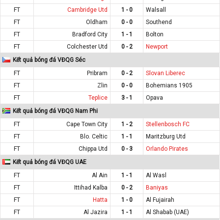
FT
Cambridge Utd
1 - 0
Walsall
FT
Oldham
0 - 0
Southend
FT
Bradford City
1 - 1
Bolton
FT
Colchester Utd
0 - 2
Newport
Kết quả bóng đá VĐQG Séc
FT
Pribram
0 - 2
Slovan Liberec
FT
Zlin
0 - 0
Bohemians 1905
FT
Teplice
3 - 1
Opava
Kết quả bóng đá VĐQG Nam Phi
FT
Cape Town City
1 - 2
Stellenbosch FC
FT
Blo. Celtic
1 - 1
Maritzburg Utd
FT
Chippa Utd
0 - 3
Orlando Pirates
Kết quả bóng đá VĐQG UAE
FT
Al Ain
1 - 1
Al Wasl
FT
Ittihad Kalba
0 - 2
Baniyas
FT
Hatta
1 - 0
Al Fujairah
FT
Al Jazira
1 - 1
Al Shabab (UAE)