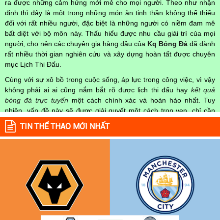
ra được những cảm hứng mới mẻ cho mọi người. Theo như nhận
định thì đây là một trong những món ăn tinh thần không thể thiếu
đối với rất nhiều người, đặc biệt là những người có niềm đam mê
bất diệt với bộ môn này. Thấu hiểu được nhu cầu giải trí của mọi
người, cho nên các chuyên gia hàng đầu của
Kq Bóng Đá
đã dành
rất nhiều thời gian nghiên cứu và xây dựng hoàn tất được chuyên
mục Lịch Thi Đấu.
Cùng với sự xô bồ trong cuộc sống, áp lực trong công việc, vì vậy
không phải ai ai cũng nắm bắt rõ được lịch thi đấu hay
kết quả
bóng đá trực tuyến
một cách chính xác và hoàn hảo nhất. Tuy
nhiên, vấn đề này sẽ được giải quyết một cách trọn vẹn, chỉ cần
truy cập vào chuyên mục
Lịch Thi Đấu
của Website
kqbongda.net
TIN THỂ THAO MỚI NHẤT
mọi người hoàn toàn nắm rõ được chính xác về thời gian các trận
đấu bóng đá Việt Nam hay trên Thế giới diễn ra trong thời gian sắp
tới. Hoặc thời gian trận đấu bóng đá đang diễn ra hiện tại,
kết quả
bóng đá
cả 2 đội tuyển bóng đá đang đạt được.
Không chỉ dừng lại ở đó, những người hâm mộ bóng đá có thể cập
nhật được chính xác về lịch phát sóng bóng đá được tường thuật
trực tiếp ở trên những kênh truyền hình thể thao lớn nhất hiện nay
như: VTV3, K+, SCTV, Thể thao TV,... Nếu như bạn không muốn
bỏ lỡ bất kỳ một trận đấu bóng đá nào trong từng mùa giải, hãy