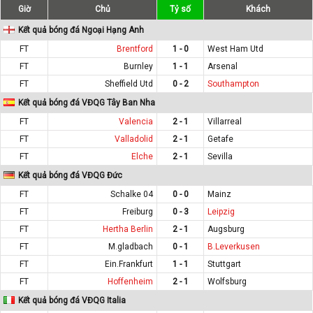
Giờ
Chủ
Tỷ số
Khách
Kết quả bóng đá Ngoại Hạng Anh
FT
Brentford
1 - 0
West Ham Utd
FT
Burnley
1 - 1
Arsenal
FT
Sheffield Utd
0 - 2
Southampton
Kết quả bóng đá VĐQG Tây Ban Nha
FT
Valencia
2 - 1
Villarreal
FT
Valladolid
2 - 1
Getafe
FT
Elche
2 - 1
Sevilla
Kết quả bóng đá VĐQG Đức
FT
Schalke 04
0 - 0
Mainz
FT
Freiburg
0 - 3
Leipzig
FT
Hertha Berlin
2 - 1
Augsburg
FT
M.gladbach
0 - 1
B.Leverkusen
FT
Ein.Frankfurt
1 - 1
Stuttgart
FT
Hoffenheim
2 - 1
Wolfsburg
Kết quả bóng đá VĐQG Italia