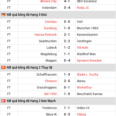
FT
Almere City
4 - 1
SBV Excelsior
FT
Volendam
3 - 4
Roda JC
Kết quả bóng đá Hạng 3 Đức
FT
Zwickau
3 - 0
Verl
FT
Duisburg
1 - 0
Munchen 1860
FT
Hansa Rostock
2 - 1
Kaiserslautern
FT
Saarbrucken
2 - 2
Uerdingen
FT
Lubeck
1 - 2
Vik.Koln
FT
Magdeburg
1 - 1
Waldhof Man.
FT
Meppen
0 - 4
Dynamo Dresden
Kết quả bóng đá Hạng 2 Thụy Sỹ
FT
Schaffhausen
1 - 3
Stade L. Ouchy
FT
Chiasso
2 - 0
Aarau
FT
Grasshoppers
0 - 1
Winterthur
FT
Wil 1900
1 - 0
Neuchatel Xamax
Kết quả bóng đá Hạng 2 Đan Mạch
FT
Fredericia
1 - 1
Hobro I.K.
FT
Skive IK
0 - 3
Viborg