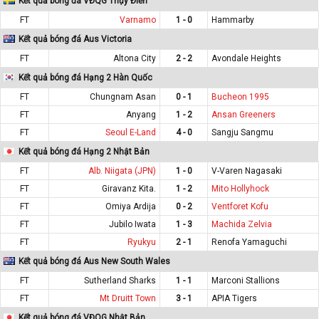
Kết quả bóng đá VĐQG Thụy Điển
FT
Varnamo
1 - 0
Hammarby
Kết quả bóng đá Aus Victoria
FT
Altona City
2 - 2
Avondale Heights
Kết quả bóng đá Hạng 2 Hàn Quốc
FT
Chungnam Asan
0 - 1
Bucheon 1995
FT
Anyang
1 - 2
Ansan Greeners
FT
Seoul E-Land
4 - 0
Sangju Sangmu
Kết quả bóng đá Hạng 2 Nhật Bản
FT
Alb. Niigata (JPN)
1 - 0
V-Varen Nagasaki
FT
Giravanz Kita.
1 - 2
Mito Hollyhock
FT
Omiya Ardija
0 - 2
Ventforet Kofu
FT
Jubilo Iwata
1 - 3
Machida Zelvia
FT
Ryukyu
2 - 1
Renofa Yamaguchi
Kết quả bóng đá Aus New South Wales
FT
Sutherland Sharks
1 - 1
Marconi Stallions
FT
Mt Druitt Town
3 - 1
APIA Tigers
Kết quả bóng đá VĐQG Nhật Bản