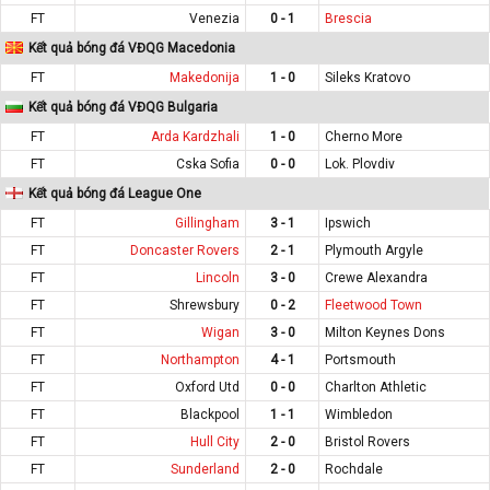
FT
Venezia
0 - 1
Brescia
Kết quả bóng đá VĐQG Macedonia
FT
Makedonija
1 - 0
Sileks Kratovo
Kết quả bóng đá VĐQG Bulgaria
FT
Arda Kardzhali
1 - 0
Cherno More
FT
Cska Sofia
0 - 0
Lok. Plovdiv
Kết quả bóng đá League One
FT
Gillingham
3 - 1
Ipswich
FT
Doncaster Rovers
2 - 1
Plymouth Argyle
FT
Lincoln
3 - 0
Crewe Alexandra
FT
Shrewsbury
0 - 2
Fleetwood Town
FT
Wigan
3 - 0
Milton Keynes Dons
FT
Northampton
4 - 1
Portsmouth
FT
Oxford Utd
0 - 0
Charlton Athletic
FT
Blackpool
1 - 1
Wimbledon
FT
Hull City
2 - 0
Bristol Rovers
FT
Sunderland
2 - 0
Rochdale