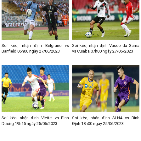
thông tin liên quan đến từng trận đấu bóng đá. Chia sẻ địa chỉ giải
trí uy tín, chất lượng này đến với Fan hâm mộ bóng đá các bạn
nhé!
--------------------------------
Lịch thi đấu bóng đá các giải nổi bật:
- Lịch thi đấu Ngoại hạng Anh
- Lịch thi đấu La Liga
Soi kèo, nhận định Belgrano vs
Soi kèo, nhận định Vasco da Gama
- Lịch thi đấu Bundesliga
Banfield 06h00 ngày 27/06/2023
vs Cuiaba 07h00 ngày 27/06/2023
- Lịch thi đấu Ligue 1
- Lịch thi đấu Serie A
- Lịch thi đấu V - League
- Lịch thi đấu Cup C1
Soi kèo, nhận định Viettel vs Bình
Soi kèo, nhận định SLNA vs Bình
Dương 19h15 ngày 25/06/2023
Định 18h00 ngày 25/06/2023