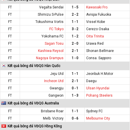
FT
Vegalta Sendai
1 - 5
Kawasaki Fro.
FT
Shimizu S-Pulse
2 - 2
Avispa Fukuoka
FT
Tokushima Vortis
1 - 1
Vissel Kobe
FT
FC Tokyo
3 - 2
Cerezo Osaka
FT
Yokohama FC
1 - 2
Oita Trinita
FT
Sagan Tosu
2 - 0
Urawa Red
FT
Kashiwa Reysol
2 - 1
Shonan Bellmare
FT
Nagoya Grampus
1 - 0
Consa. Sapporo
Kết quả bóng đá VĐQG Hàn Quốc
FT
Jeju Utd
1 - 1
Jeonbuk H.Motor
FT
Incheon Utd
2 - 1
Daegu
FT
Gwangju
0 - 1
Ulsan Hyundai
FT
Gangwon
1 - 3
Pohang Steelers
Kết quả bóng đá VĐQG Australia
FT
Brisbane Roar
1 - 1
Sydney FC
FT
Melb. Victory
0 - 6
Melbourne City
Kết quả bóng đá VĐQG Hồng Kông