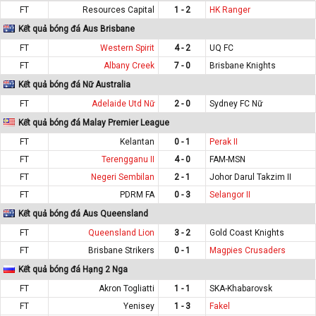
FT
Resources Capital
1 - 2
HK Ranger
Kết quả bóng đá Aus Brisbane
FT
Western Spirit
4 - 2
UQ FC
FT
Albany Creek
7 - 0
Brisbane Knights
Kết quả bóng đá Nữ Australia
FT
Adelaide Utd Nữ
2 - 0
Sydney FC Nữ
Kết quả bóng đá Malay Premier League
FT
Kelantan
0 - 1
Perak II
FT
Terengganu II
4 - 0
FAM-MSN
FT
Negeri Sembilan
2 - 1
Johor Darul Takzim II
FT
PDRM FA
0 - 3
Selangor II
Kết quả bóng đá Aus Queensland
FT
Queensland Lion
3 - 2
Gold Coast Knights
FT
Brisbane Strikers
0 - 1
Magpies Crusaders
Kết quả bóng đá Hạng 2 Nga
FT
Akron Togliatti
1 - 1
SKA-Khabarovsk
FT
Yenisey
1 - 3
Fakel