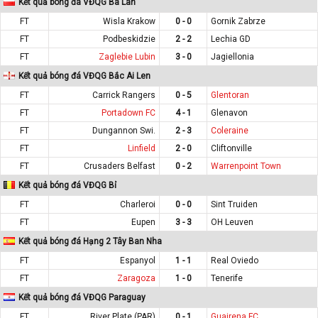
Kết quả bóng đá VĐQG Ba Lan
FT
Wisla Krakow
0 - 0
Gornik Zabrze
FT
Podbeskidzie
2 - 2
Lechia GD
FT
Zaglebie Lubin
3 - 0
Jagiellonia
Kết quả bóng đá VĐQG Bắc Ai Len
FT
Carrick Rangers
0 - 5
Glentoran
FT
Portadown FC
4 - 1
Glenavon
FT
Dungannon Swi.
2 - 3
Coleraine
FT
Linfield
2 - 0
Cliftonville
FT
Crusaders Belfast
0 - 2
Warrenpoint Town
Kết quả bóng đá VĐQG Bỉ
FT
Charleroi
0 - 0
Sint Truiden
FT
Eupen
3 - 3
OH Leuven
Kết quả bóng đá Hạng 2 Tây Ban Nha
FT
Espanyol
1 - 1
Real Oviedo
FT
Zaragoza
1 - 0
Tenerife
Kết quả bóng đá VĐQG Paraguay
FT
River Plate (PAR)
0 - 1
Guairena FC