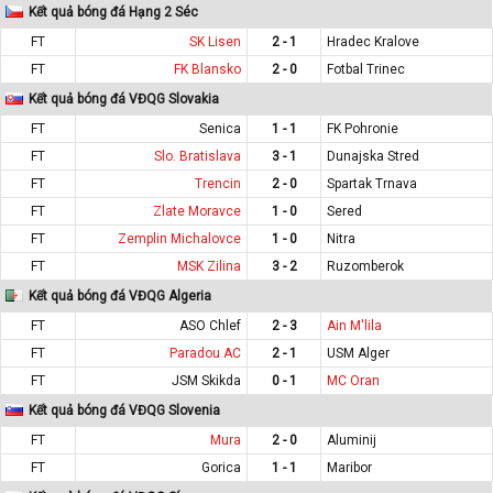
Kết quả bóng đá Hạng 2 Séc
FT
SK Lisen
2 - 1
Hradec Kralove
FT
FK Blansko
2 - 0
Fotbal Trinec
Kết quả bóng đá VĐQG Slovakia
FT
Senica
1 - 1
FK Pohronie
FT
Slo. Bratislava
3 - 1
Dunajska Stred
FT
Trencin
2 - 0
Spartak Trnava
FT
Zlate Moravce
1 - 0
Sered
FT
Zemplin Michalovce
1 - 0
Nitra
FT
MSK Zilina
3 - 2
Ruzomberok
Kết quả bóng đá VĐQG Algeria
FT
ASO Chlef
2 - 3
Ain M'lila
FT
Paradou AC
2 - 1
USM Alger
FT
JSM Skikda
0 - 1
MC Oran
Kết quả bóng đá VĐQG Slovenia
FT
Mura
2 - 0
Aluminij
FT
Gorica
1 - 1
Maribor