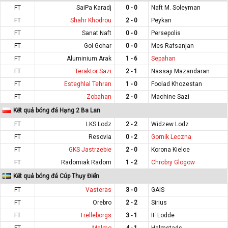
FT
SaiPa Karadj
0 - 0
Naft M. Soleyman
FT
Shahr Khodrou
2 - 0
Peykan
FT
Sanat Naft
0 - 0
Persepolis
FT
Gol Gohar
0 - 0
Mes Rafsanjan
FT
Aluminium Arak
1 - 6
Sepahan
FT
Teraktor Sazi
2 - 1
Nassaji Mazandaran
FT
Esteghlal Tehran
1 - 0
Foolad Khozestan
FT
Zobahan
2 - 0
Machine Sazi
Kết quả bóng đá Hạng 2 Ba Lan
FT
LKS Lodz
2 - 2
Widzew Lodz
FT
Resovia
0 - 2
Gornik Leczna
FT
GKS Jastrzebie
2 - 0
Korona Kielce
FT
Radomiak Radom
1 - 2
Chrobry Glogow
Kết quả bóng đá Cúp Thụy Điển
FT
Vasteras
3 - 0
GAIS
FT
Orebro
2 - 2
Sirius
FT
Trelleborgs
3 - 1
IF Lodde
FT
Malmo
4 - 1
Halmstads