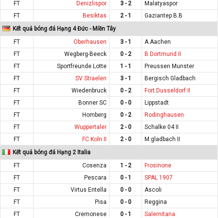
FT
Denizlispor
3 - 2
Malatyaspor
FT
Besiktas
2 - 1
Gaziantep B.B
Kết quả bóng đá Hạng 4 Đức - Miền Tây
FT
Oberhausen
3 - 1
A.Aachen
FT
Wegberg-Beeck
0 - 2
B.Dortmund II
FT
Sportfreunde Lotte
1 - 1
Preussen Munster
FT
SV Straelen
3 - 1
Bergisch Gladbach
FT
Wiedenbruck
0 - 2
Fort.Dusseldorf II
FT
Bonner SC
0 - 0
Lippstadt
FT
Homberg
0 - 2
Rodinghausen
FT
Wuppertaler
2 - 0
Schalke 04 II
FT
FC Koln II
2 - 0
M.gladbach II
Kết quả bóng đá Hạng 2 Italia
FT
Cosenza
1 - 2
Frosinone
FT
Pescara
0 - 1
SPAL 1907
FT
Virtus Entella
0 - 0
Ascoli
FT
Pisa
0 - 0
Reggina
FT
Cremonese
0 - 1
Salernitana