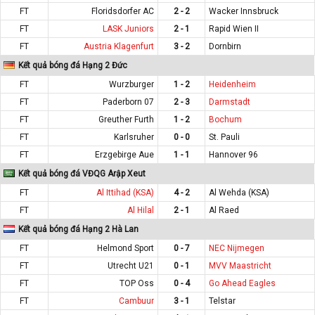
FT
Floridsdorfer AC
2 - 2
Wacker Innsbruck
FT
LASK Juniors
2 - 1
Rapid Wien II
FT
Austria Klagenfurt
3 - 2
Dornbirn
Kết quả bóng đá Hạng 2 Đức
FT
Wurzburger
1 - 2
Heidenheim
FT
Paderborn 07
2 - 3
Darmstadt
FT
Greuther Furth
1 - 2
Bochum
FT
Karlsruher
0 - 0
St. Pauli
FT
Erzgebirge Aue
1 - 1
Hannover 96
Kết quả bóng đá VĐQG Arập Xeut
FT
Al Ittihad (KSA)
4 - 2
Al Wehda (KSA)
FT
Al Hilal
2 - 1
Al Raed
Kết quả bóng đá Hạng 2 Hà Lan
FT
Helmond Sport
0 - 7
NEC Nijmegen
FT
Utrecht U21
0 - 1
MVV Maastricht
FT
TOP Oss
0 - 4
Go Ahead Eagles
FT
Cambuur
3 - 1
Telstar