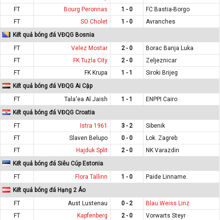
FT
Bourg Peronnas
1 - 0
FC Bastia-Borgo
FT
SO Cholet
1 - 0
Avranches
Kết quả bóng đá VĐQG Bosnia
FT
Velez Mostar
2 - 0
Borac Banja Luka
FT
FK Tuzla City
2 - 0
Zeljeznicar
FT
FK Krupa
1 - 1
Siroki Brijeg
Kết quả bóng đá VĐQG Ai Cập
FT
Tala'ea Al Jaish
1 - 1
ENPPI Cairo
Kết quả bóng đá VĐQG Croatia
FT
Istra 1961
3 - 2
Sibenik
FT
Slaven Belupo
0 - 0
Lok. Zagreb
FT
Hajduk Split
2 - 0
NK Varazdin
Kết quả bóng đá Siêu Cúp Estonia
FT
Flora Tallinn
1 - 0
Paide Linname.
Kết quả bóng đá Hạng 2 Áo
FT
Aust Lustenau
0 - 2
Blau Weiss Linz
FT
Kapfenberg
2 - 0
Vorwarts Steyr