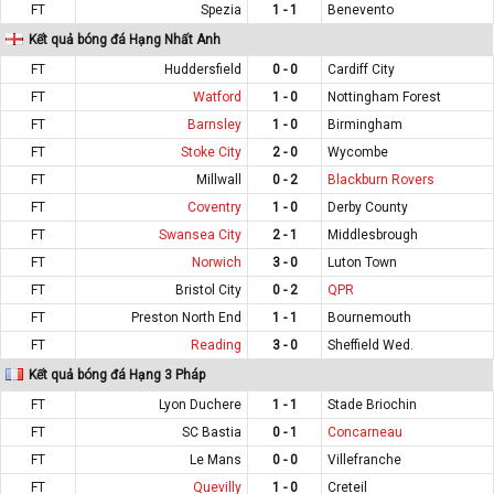
FT
Spezia
1 - 1
Benevento
Kết quả bóng đá Hạng Nhất Anh
FT
Huddersfield
0 - 0
Cardiff City
FT
Watford
1 - 0
Nottingham Forest
FT
Barnsley
1 - 0
Birmingham
FT
Stoke City
2 - 0
Wycombe
FT
Millwall
0 - 2
Blackburn Rovers
FT
Coventry
1 - 0
Derby County
FT
Swansea City
2 - 1
Middlesbrough
FT
Norwich
3 - 0
Luton Town
FT
Bristol City
0 - 2
QPR
FT
Preston North End
1 - 1
Bournemouth
FT
Reading
3 - 0
Sheffield Wed.
Kết quả bóng đá Hạng 3 Pháp
FT
Lyon Duchere
1 - 1
Stade Briochin
FT
SC Bastia
0 - 1
Concarneau
FT
Le Mans
0 - 0
Villefranche
FT
Quevilly
1 - 0
Creteil