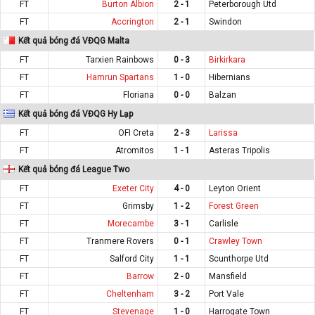
FT
Burton Albion
2 - 1
Peterborough Utd
FT
Accrington
2 - 1
Swindon
Kết quả bóng đá VĐQG Malta
FT
Tarxien Rainbows
0 - 3
Birkirkara
FT
Hamrun Spartans
1 - 0
Hibernians
FT
Floriana
0 - 0
Balzan
Kết quả bóng đá VĐQG Hy Lạp
FT
OFI Creta
2 - 3
Larissa
FT
Atromitos
1 - 1
Asteras Tripolis
Kết quả bóng đá League Two
FT
Exeter City
4 - 0
Leyton Orient
FT
Grimsby
1 - 2
Forest Green
FT
Morecambe
3 - 1
Carlisle
FT
Tranmere Rovers
0 - 1
Crawley Town
FT
Salford City
1 - 1
Scunthorpe Utd
FT
Barrow
2 - 0
Mansfield
FT
Cheltenham
3 - 2
Port Vale
FT
Stevenage
1 - 0
Harrogate Town