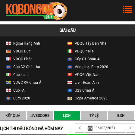
GIẢI ĐẤU
Ngoại Hạng Anh
VĐQG Tây Ban Nha
VĐQG Đức
VĐQG Italia
VĐQG Pháp
Cúp C1 Châu Âu
Cúp C2 Châu Âu
Vòng loại Euro 2020
Cúp Italia
VĐQG Việt Nam
VLWC KV Châu Á
Liên Đoàn Anh
Cúp FA
U23 Châu Á
Euro 2020
Copa America 2020
KẾT QUẢ
LIVESCORE
LỊCH
TỶ LỆ
BXH
LỊCH THI ĐẤU BÓNG ĐÁ HÔM NAY