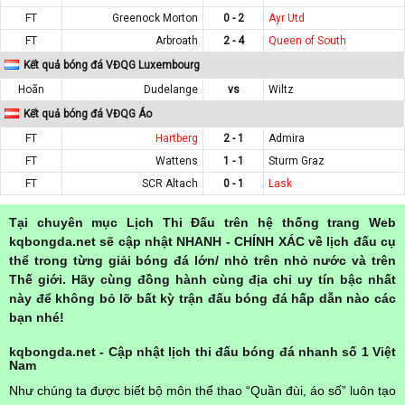
FT
Greenock Morton
0 - 2
Ayr Utd
FT
Arbroath
2 - 4
Queen of South
Kết quả bóng đá VĐQG Luxembourg
Hoãn
Dudelange
vs
Wiltz
Kết quả bóng đá VĐQG Áo
FT
Hartberg
2 - 1
Admira
FT
Wattens
1 - 1
Sturm Graz
FT
SCR Altach
0 - 1
Lask
Tại chuyên mục Lịch Thi Đấu trên hệ thống trang Web
kqbongda.net sẽ cập nhật NHANH - CHÍNH XÁC về lịch đấu cụ
thể trong từng giải bóng đá lớn/ nhỏ trên nhỏ nước và trên
Thế giới. Hãy cùng đồng hành cùng địa chỉ uy tín bậc nhất
này để không bỏ lỡ bất kỳ trận đấu bóng đá hấp dẫn nào các
bạn nhé!
kqbongda.net - Cập nhật lịch thi đấu bóng đá nhanh số 1 Việt
Nam
Như chúng ta được biết bộ môn thể thao “Quần đùi, áo số” luôn tạo