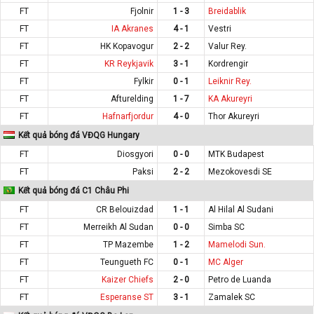
FT
Fjolnir
1 - 3
Breidablik
FT
IA Akranes
4 - 1
Vestri
FT
HK Kopavogur
2 - 2
Valur Rey.
FT
KR Reykjavik
3 - 1
Kordrengir
FT
Fylkir
0 - 1
Leiknir Rey.
FT
Afturelding
1 - 7
KA Akureyri
FT
Hafnarfjordur
4 - 0
Thor Akureyri
Kết quả bóng đá VĐQG Hungary
FT
Diosgyori
0 - 0
MTK Budapest
FT
Paksi
2 - 2
Mezokovesdi SE
Kết quả bóng đá C1 Châu Phi
FT
CR Belouizdad
1 - 1
Al Hilal Al Sudani
FT
Merreikh Al Sudan
0 - 0
Simba SC
FT
TP Mazembe
1 - 2
Mamelodi Sun.
FT
Teungueth FC
0 - 1
MC Alger
FT
Kaizer Chiefs
2 - 0
Petro de Luanda
FT
Esperanse ST
3 - 1
Zamalek SC