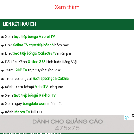
Xem thêm
LIÊN KẾT HỮU ÍCH
Xem
trực tiếp bóngá Vaoroi TV
Link
Xoilac TV trực tiếp bóngá
hôm nay
Link
trực tiếp bóngá Xoilac86.tv
miễn phí
Đối tác: Kênh
Xoilac 365
bình luận tiếng Việt.
Xem:
90P TV
trực tuyến tiếng Việt
Tructiepbongda
Tructiepbongda Cakhia
Kênh: Xem bóngá
VeboTV
tiếng Việt
Xem
trực tiếp bóngá Rakhoi TV
Xem ngay
bongdalu com
mới nhất
Kênh
Mitom TV
full HD
x
Đối tác: Kênh
Soco Live TV
full HD