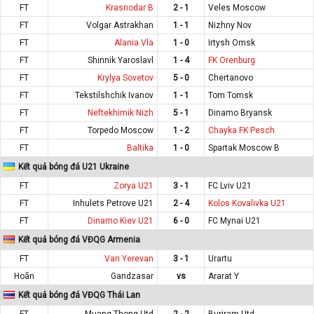
FT
Krasnodar B
2 - 1
Veles Moscow
FT
Volgar Astrakhan
1 - 1
Nizhny Nov
FT
Alania Vla
1 - 0
Irtysh Omsk
FT
Shinnik Yaroslavl
1 - 4
FK Orenburg
FT
Krylya Sovetov
5 - 0
Chertanovo
FT
Tekstilshchik Ivanov
1 - 1
Tom Tomsk
FT
Neftekhimik Nizh
5 - 1
Dinamo Bryansk
FT
Torpedo Moscow
1 - 2
Chayka FK Pesch
FT
Baltika
1 - 0
Spartak Moscow B
Kết quả bóng đá U21 Ukraine
FT
Zorya U21
3 - 1
FC Lviv U21
FT
Inhulets Petrove U21
2 - 4
Kolos Kovalivka U21
FT
Dinamo Kiev U21
6 - 0
FC Mynai U21
Kết quả bóng đá VĐQG Armenia
FT
Van Yerevan
3 - 1
Urartu
Hoãn
Gandzasar
vs
Ararat Y
Kết quả bóng đá VĐQG Thái Lan
FT
Muang Thong Utd
2 - 2
Buriram Utd