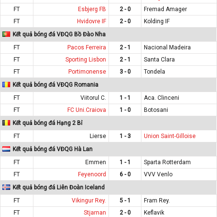
FT
Esbjerg FB
2 - 0
Fremad Amager
FT
Hvidovre IF
2 - 0
Kolding IF
Kết quả bóng đá VĐQG Bồ Đào Nha
FT
Pacos Ferreira
2 - 1
Nacional Madeira
FT
Sporting Lisbon
2 - 1
Santa Clara
FT
Portimonense
3 - 0
Tondela
Kết quả bóng đá VĐQG Romania
FT
Viitorul C.
1 - 1
Aca. Clinceni
FT
FC Uni.Craiova
1 - 0
Botosani
Kết quả bóng đá Hạng 2 Bỉ
FT
Lierse
1 - 3
Union Saint-Gilloise
Kết quả bóng đá VĐQG Hà Lan
FT
Emmen
1 - 1
Sparta Rotterdam
FT
Feyenoord
6 - 0
VVV Venlo
Kết quả bóng đá Liên Đoàn Iceland
FT
Vikingur Rey.
5 - 1
Fram Rey.
FT
Stjarnan
2 - 0
Keflavik