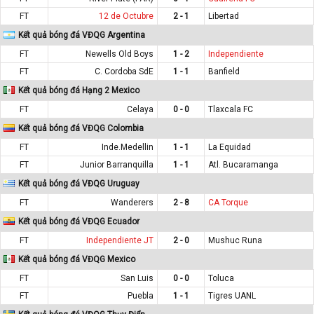
FT
12 de Octubre
2 - 1
Libertad
Kết quả bóng đá VĐQG Argentina
FT
Newells Old Boys
1 - 2
Independiente
FT
C. Cordoba SdE
1 - 1
Banfield
Kết quả bóng đá Hạng 2 Mexico
FT
Celaya
0 - 0
Tlaxcala FC
Kết quả bóng đá VĐQG Colombia
FT
Inde.Medellin
1 - 1
La Equidad
FT
Junior Barranquilla
1 - 1
Atl. Bucaramanga
Kết quả bóng đá VĐQG Uruguay
FT
Wanderers
2 - 8
CA Torque
Kết quả bóng đá VĐQG Ecuador
FT
Independiente JT
2 - 0
Mushuc Runa
Kết quả bóng đá VĐQG Mexico
FT
San Luis
0 - 0
Toluca
FT
Puebla
1 - 1
Tigres UANL