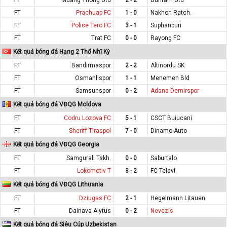
FT
Prachuap FC
1 - 0
Nakhon Ratch.
FT
Police Tero FC
3 - 1
Suphanburi
FT
Trat FC
0 - 0
Rayong FC
Kết quả bóng đá Hạng 2 Thổ Nhĩ Kỳ
FT
Bandirmaspor
2 - 2
Altinordu SK
FT
Osmanlispor
1 - 1
Menemen Bld
FT
Samsunspor
0 - 2
Adana Demirspor
Kết quả bóng đá VĐQG Moldova
FT
Codru Lozova FC
5 - 1
CSCT Buiucani
FT
Sheriff Tiraspol
7 - 0
Dinamo-Auto
Kết quả bóng đá VĐQG Georgia
FT
Samgurali Tskh.
0 - 0
Saburtalo
FT
Lokomotiv T
3 - 2
FC Telavi
Kết quả bóng đá VĐQG Lithuania
FT
Dziugas FC
2 - 1
Hegelmann Litauen
FT
Dainava Alytus
0 - 2
Nevezis
Kết quả bóng đá Siêu Cúp Uzbekistan