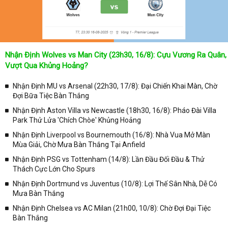
thường xuyên vào chuyên mục
Lịch Thi Đấu
tại chuyên trang
Kqbongda
để cập nhật thông tin chính xác nhất nhé!
Lịch thi đấu được cập nhật chính xác trong toàn bộ các giải
đấu
Nhận Định Wolves vs Man City (23h30, 16/8): Cựu Vương Ra Quân,
Tại
Lịch Thi Đấu
của chuyên trang
kqbongda.net
sẽ cập nhanh
Vượt Qua Khủng Hoảng?
chóng và chính xác nhất thời gian từng trận đấu bóng đá diễn ra ở
trong từng giải đấu như:
Nhận Định MU vs Arsenal (22h30, 17/8): Đại Chiến Khai Màn, Chờ
Đợi Bữa Tiệc Bàn Thắng
✓ Giải đấu bóng đá Ngoại hạng Anh;
Nhận Định Aston Villa vs Newcastle (18h30, 16/8): Pháo Đài Villa
✓ Giải bóng Cúp C1 Châu Âu;
Park Thử Lửa 'Chích Chòe' Khủng Hoảng
✓ Giải Cúp C2 Châu Âu;
Nhận Định Liverpool vs Bournemouth (16/8): Nhà Vua Mở Màn
Mùa Giải, Chờ Mưa Bàn Thắng Tại Anfield
✓ Giải VĐQG Tây Ban Nha;
Nhận Định PSG vs Tottenham (14/8): Lần Đầu Đối Đầu & Thử
✓ VĐQG Đức;
Thách Cực Lớn Cho Spurs
✓ Giải VĐQG Italia;
Nhận Định Dortmund vs Juventus (10/8): Lợi Thế Sân Nhà, Dễ Có
✓ VĐQG Pháp;
Mưa Bàn Thắng
Nhận Định Chelsea vs AC Milan (21h00, 10/8): Chờ Đợi Đại Tiệc
✓ Liên Đoàn Anh;
Bàn Thắng
✓ Cúp FA;