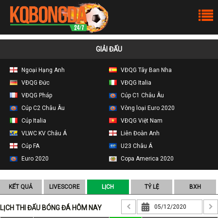
GIẢI ĐẤU
Ngoại Hạng Anh
VĐQG Tây Ban Nha
VĐQG Đức
VĐQG Italia
VĐQG Pháp
Cúp C1 Châu Âu
Cúp C2 Châu Âu
Vòng loại Euro 2020
Cúp Italia
VĐQG Việt Nam
VLWC KV Châu Á
Liên Đoàn Anh
Cúp FA
U23 Châu Á
Euro 2020
Copa America 2020
KẾT QUẢ
LIVESCORE
LỊCH
TỶ LỆ
BXH
LỊCH THI ĐẤU BÓNG ĐÁ HÔM NAY