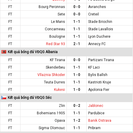
FT
Bourg Peronnas
0 - 0
Avranches
FT
Sete
0 - 0
Creteil
FT
Le Mans
1 - 1
Stade Briochin
FT
Concarneau
1 - 1
Stade Lavallois
FT
Boulogne
1 - 1
Lyon Duchere
FT
Red Star 93
2 - 1
Annecy FC
Kết quả bóng đá VĐQG Albania
FT
KF Tirana
0 - 0
Partizani Tirana
FT
Skenderbeu
1 - 1
KF Laci
FT
Vllaznia Shkoder
1 - 0
Bylis Ballsh
FT
Teuta Durres
1 - 1
Kastrioti Kruje
FT
Kukesi
1 - 0
Apolonia Fier
Kết quả bóng đá VĐQG Séc
FT
Zlin
0 - 2
Jablonec
FT
Bohemians 1905
1 - 1
Pardubice
FT
Opava
1 - 2
Banik Ostrava
FT
Sigma Olomouc
1 - 1
Pribram