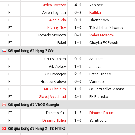
FT
Krylya Sovetov
4 - 0
Yenisey
FT
Akron Togliatti
0 - 2
Baltika
FT
Alania Vla
3 - 1
Chertanovo
FT
Nizhny Nov
1 - 0
Tekstilshchik Ivanov
FT
Torpedo Moscow
0 - 1
Veles Moscow
FT
Fakel
1 - 1
Chayka FK Pesch
Kết quả bóng đá Hạng 2 Séc
FT
Usti & Labem
0 - 0
SK Lisen
FT
Vik.Zizkov
1 - 1
Jihlava
FT
SK Prostejov
2 - 2
Fotbal Trinec
FT
Hradec Kralove
0 - 0
Varnsdorf
FT
MFK Chrudim
1 - 0
Sellier&Bellot Vlasim
FT
Slavoj Vysehrad
2 - 1
FK Blansko
Kết quả bóng đá VĐQG Georgia
FT
Torpedo Kut.
1 - 2
Dinamo Batumi
FT
Dinamo Tbilisi
1 - 0
Samtredia
Kết quả bóng đá Hạng 2 Thổ Nhĩ Kỳ