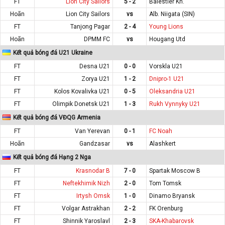
FT
Lion City Sailors
5 - 2
Balestier Kh.
Hoãn
Lion City Sailors
vs
Alb. Niigata (SIN)
FT
Tanjong Pagar
2 - 4
Young Lions
Hoãn
DPMM FC
vs
Hougang Utd
Kết quả bóng đá U21 Ukraine
FT
Desna U21
0 - 0
Vorskla U21
FT
Zorya U21
1 - 2
Dnipro-1 U21
FT
Kolos Kovalivka U21
0 - 5
Oleksandria U21
FT
Olimpik Donetsk U21
1 - 3
Rukh Vynnyky U21
Kết quả bóng đá VĐQG Armenia
FT
Van Yerevan
0 - 1
FC Noah
Hoãn
Gandzasar
vs
Alashkert
Kết quả bóng đá Hạng 2 Nga
FT
Krasnodar B
7 - 0
Spartak Moscow B
FT
Neftekhimik Nizh
2 - 0
Tom Tomsk
FT
Irtysh Omsk
1 - 0
Dinamo Bryansk
FT
Volgar Astrakhan
2 - 2
FK Orenburg
FT
Shinnik Yaroslavl
2 - 3
SKA-Khabarovsk