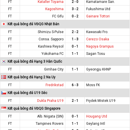
FT
Kataller Toyama
2 - 0
Kamatamare San.
FT
Kagoshima
3 - 2
Fukushima Utd
FT
FC Gifu
0 - 2
Gainare Tottori
Kết quả bóng đá VĐQG Nhật Bản
FT
Shimizu S-Pulse
2 - 2
Kawasaki Fro.
FT
Consa. Sapporo
1 - 3
Cerezo Osaka
FT
Kashiwa Reysol
0 - 1
Nagoya Grampus
FT
Yokohama FC
1 - 1
Sagan Tosu
Kết quả bóng đá Hạng 3 Hàn Quốc
FT
Gimhae City
1 - 1
Gyeongju KHNP
Kết quả bóng đá Hạng 2 Na Uy
FT
Fredrikstad
6 - 3
Moss FK
Kết quả bóng đá U19 Séc
FT
Dukla Praha U19
2 - 1
Frydek Mistek U19
Kết quả bóng đá VĐQG Singapore
FT
Alb. Niigata (SIN)
0 - 1
Hougang Utd
FT
Tampines Rovers
1 - 1
Geylang Intl