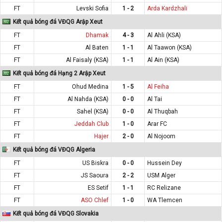
FT
Levski Sofia
1 - 2
Arda Kardzhali
Kết quả bóng đá VĐQG Arập Xeut
FT
Dhamak
4 - 3
Al Ahli (KSA)
FT
Al Baten
1 - 1
Al Taawon (KSA)
FT
Al Faisaly (KSA)
1 - 1
Al Ain (KSA)
Kết quả bóng đá Hạng 2 Arập Xeut
FT
Ohud Medina
1 - 5
Al Feiha
FT
Al Nahda (KSA)
0 - 0
Al Tai
FT
Sahel (KSA)
0 - 0
Al Thuqbah
FT
Jeddah Club
1 - 0
Arar FC
FT
Hajer
2 - 0
Al Nojoom
Kết quả bóng đá VĐQG Algeria
FT
US Biskra
0 - 0
Hussein Dey
FT
JS Saoura
2 - 2
USM Alger
FT
ES Setif
1 - 1
RC Relizane
FT
ASO Chlef
1 - 0
WA Tlemcen
Kết quả bóng đá VĐQG Slovakia