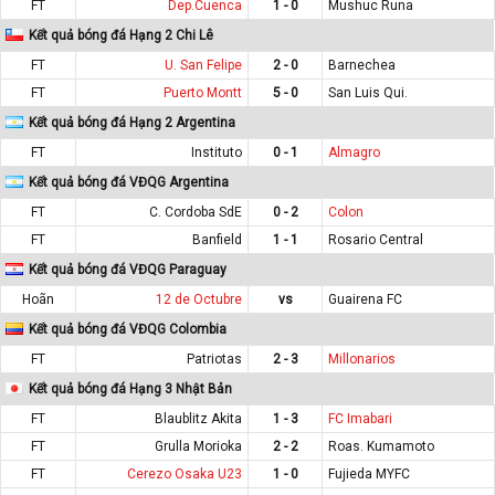
FT
Dep.Cuenca
1 - 0
Mushuc Runa
Kết quả bóng đá Hạng 2 Chi Lê
FT
U. San Felipe
2 - 0
Barnechea
FT
Puerto Montt
5 - 0
San Luis Qui.
Kết quả bóng đá Hạng 2 Argentina
FT
Instituto
0 - 1
Almagro
Kết quả bóng đá VĐQG Argentina
FT
C. Cordoba SdE
0 - 2
Colon
FT
Banfield
1 - 1
Rosario Central
Kết quả bóng đá VĐQG Paraguay
Hoãn
12 de Octubre
vs
Guairena FC
Kết quả bóng đá VĐQG Colombia
FT
Patriotas
2 - 3
Millonarios
Kết quả bóng đá Hạng 3 Nhật Bản
FT
Blaublitz Akita
1 - 3
FC Imabari
FT
Grulla Morioka
2 - 2
Roas. Kumamoto
FT
Cerezo Osaka U23
1 - 0
Fujieda MYFC