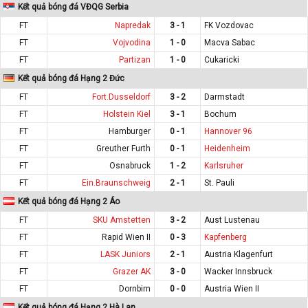
Kết quả bóng đá VĐQG Serbia
FT
Napredak
3 - 1
FK Vozdovac
FT
Vojvodina
1 - 0
Macva Sabac
FT
Partizan
1 - 0
Cukaricki
Kết quả bóng đá Hạng 2 Đức
FT
Fort.Dusseldorf
3 - 2
Darmstadt
FT
Holstein Kiel
3 - 1
Bochum
FT
Hamburger
0 - 1
Hannover 96
FT
Greuther Furth
0 - 1
Heidenheim
FT
Osnabruck
1 - 2
Karlsruher
FT
Ein.Braunschweig
2 - 1
St. Pauli
Kết quả bóng đá Hạng 2 Áo
FT
SKU Amstetten
3 - 2
Aust Lustenau
FT
Rapid Wien II
0 - 3
Kapfenberg
FT
LASK Juniors
2 - 1
Austria Klagenfurt
FT
Grazer AK
3 - 0
Wacker Innsbruck
FT
Dornbirn
0 - 0
Austria Wien II
Kết quả bóng đá Hạng 2 Hà Lan