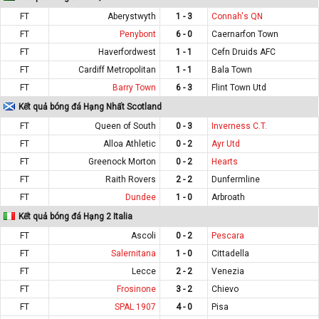
FT
Aberystwyth
1 - 3
Connah's QN
FT
Penybont
6 - 0
Caernarfon Town
FT
Haverfordwest
1 - 1
Cefn Druids AFC
FT
Cardiff Metropolitan
1 - 1
Bala Town
FT
Barry Town
6 - 3
Flint Town Utd
Kết quả bóng đá Hạng Nhất Scotland
FT
Queen of South
0 - 3
Inverness C.T.
FT
Alloa Athletic
0 - 2
Ayr Utd
FT
Greenock Morton
0 - 2
Hearts
FT
Raith Rovers
2 - 2
Dunfermline
FT
Dundee
1 - 0
Arbroath
Kết quả bóng đá Hạng 2 Italia
FT
Ascoli
0 - 2
Pescara
FT
Salernitana
1 - 0
Cittadella
FT
Lecce
2 - 2
Venezia
FT
Frosinone
3 - 2
Chievo
FT
SPAL 1907
4 - 0
Pisa