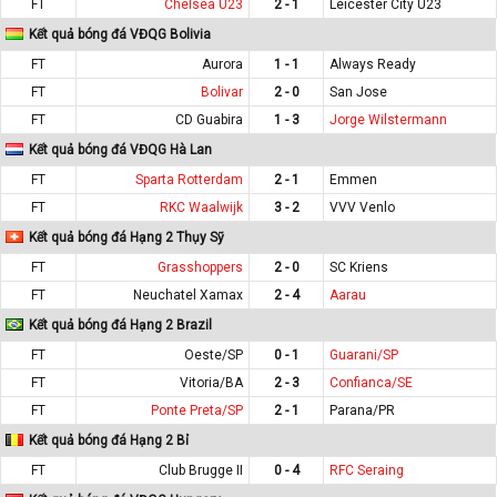
FT
Chelsea U23
2 - 1
Leicester City U23
Kết quả bóng đá VĐQG Bolivia
FT
Aurora
1 - 1
Always Ready
FT
Bolivar
2 - 0
San Jose
FT
CD Guabira
1 - 3
Jorge Wilstermann
Kết quả bóng đá VĐQG Hà Lan
FT
Sparta Rotterdam
2 - 1
Emmen
FT
RKC Waalwijk
3 - 2
VVV Venlo
Kết quả bóng đá Hạng 2 Thụy Sỹ
FT
Grasshoppers
2 - 0
SC Kriens
FT
Neuchatel Xamax
2 - 4
Aarau
Kết quả bóng đá Hạng 2 Brazil
FT
Oeste/SP
0 - 1
Guarani/SP
FT
Vitoria/BA
2 - 3
Confianca/SE
FT
Ponte Preta/SP
2 - 1
Parana/PR
Kết quả bóng đá Hạng 2 Bỉ
FT
Club Brugge II
0 - 4
RFC Seraing