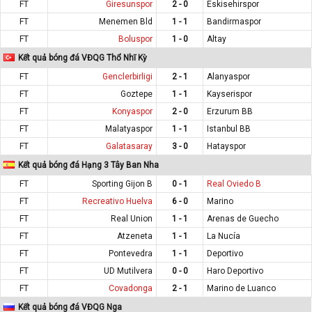
FT
Giresunspor
2 - 0
Eskisehirspor
FT
Menemen Bld
1 - 1
Bandirmaspor
FT
Boluspor
1 - 0
Altay
Kết quả bóng đá VĐQG Thổ Nhĩ Kỳ
FT
Genclerbirligi
2 - 1
Alanyaspor
FT
Goztepe
1 - 1
Kayserispor
FT
Konyaspor
2 - 0
Erzurum BB
FT
Malatyaspor
1 - 1
Istanbul BB
FT
Galatasaray
3 - 0
Hatayspor
Kết quả bóng đá Hạng 3 Tây Ban Nha
FT
Sporting Gijon B
0 - 1
Real Oviedo B
FT
Recreativo Huelva
6 - 0
Marino
FT
Real Union
1 - 1
Arenas de Guecho
FT
Atzeneta
1 - 1
La Nucía
FT
Pontevedra
1 - 1
Deportivo
FT
UD Mutilvera
0 - 0
Haro Deportivo
FT
Covadonga
2 - 1
Marino de Luanco
Kết quả bóng đá VĐQG Nga