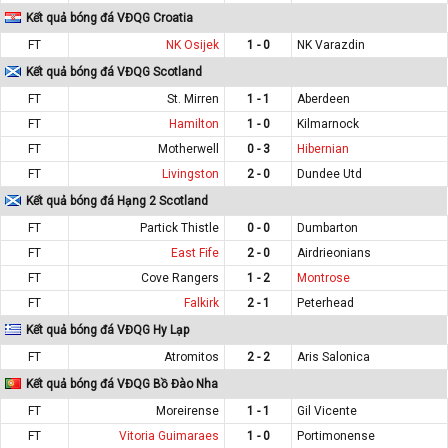
Kết quả bóng đá VĐQG Croatia
FT
NK Osijek
1 - 0
NK Varazdin
Kết quả bóng đá VĐQG Scotland
FT
St. Mirren
1 - 1
Aberdeen
FT
Hamilton
1 - 0
Kilmarnock
FT
Motherwell
0 - 3
Hibernian
FT
Livingston
2 - 0
Dundee Utd
Kết quả bóng đá Hạng 2 Scotland
FT
Partick Thistle
0 - 0
Dumbarton
FT
East Fife
2 - 0
Airdrieonians
FT
Cove Rangers
1 - 2
Montrose
FT
Falkirk
2 - 1
Peterhead
Kết quả bóng đá VĐQG Hy Lạp
FT
Atromitos
2 - 2
Aris Salonica
Kết quả bóng đá VĐQG Bồ Đào Nha
FT
Moreirense
1 - 1
Gil Vicente
FT
Vitoria Guimaraes
1 - 0
Portimonense