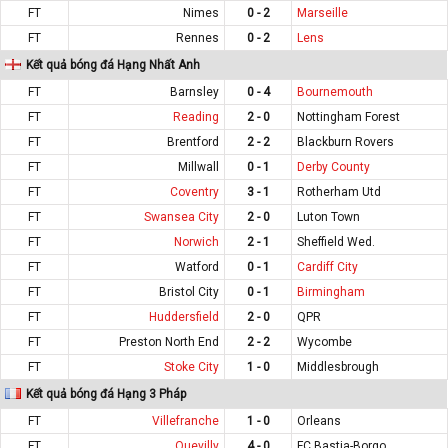
FT
Nimes
0 - 2
Marseille
FT
Rennes
0 - 2
Lens
Kết quả bóng đá Hạng Nhất Anh
FT
Barnsley
0 - 4
Bournemouth
FT
Reading
2 - 0
Nottingham Forest
FT
Brentford
2 - 2
Blackburn Rovers
FT
Millwall
0 - 1
Derby County
FT
Coventry
3 - 1
Rotherham Utd
FT
Swansea City
2 - 0
Luton Town
FT
Norwich
2 - 1
Sheffield Wed.
FT
Watford
0 - 1
Cardiff City
FT
Bristol City
0 - 1
Birmingham
FT
Huddersfield
2 - 0
QPR
FT
Preston North End
2 - 2
Wycombe
FT
Stoke City
1 - 0
Middlesbrough
Kết quả bóng đá Hạng 3 Pháp
FT
Villefranche
1 - 0
Orleans
FT
Quevilly
4 - 0
FC Bastia-Borgo