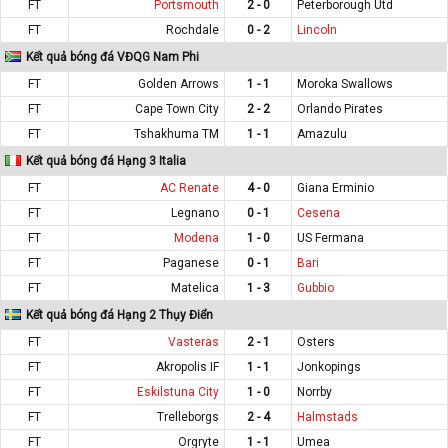
FT
Portsmouth
2 - 0
Peterborough Utd
FT
Rochdale
0 - 2
Lincoln
Kết quả bóng đá VĐQG Nam Phi
FT
Golden Arrows
1 - 1
Moroka Swallows
FT
Cape Town City
2 - 2
Orlando Pirates
FT
Tshakhuma TM
1 - 1
Amazulu
Kết quả bóng đá Hạng 3 Italia
FT
AC Renate
4 - 0
Giana Erminio
FT
Legnano
0 - 1
Cesena
FT
Modena
1 - 0
US Fermana
FT
Paganese
0 - 1
Bari
FT
Matelica
1 - 3
Gubbio
Kết quả bóng đá Hạng 2 Thụy Điển
FT
Vasteras
2 - 1
Osters
FT
Akropolis IF
1 - 1
Jonkopings
FT
Eskilstuna City
1 - 0
Norrby
FT
Trelleborgs
2 - 4
Halmstads
FT
Orgryte
1 - 1
Umea