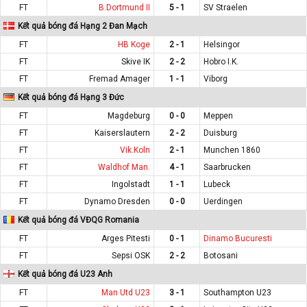
FT
B.Dortmund II
5 - 1
SV Straelen
Kết quả bóng đá Hạng 2 Đan Mạch
FT
HB Koge
2 - 1
Helsingor
FT
Skive IK
2 - 2
Hobro I.K.
FT
Fremad Amager
1 - 1
Viborg
Kết quả bóng đá Hạng 3 Đức
FT
Magdeburg
0 - 0
Meppen
FT
Kaiserslautern
2 - 2
Duisburg
FT
Vik.Koln
2 - 1
Munchen 1860
FT
Waldhof Man.
4 - 1
Saarbrucken
FT
Ingolstadt
1 - 1
Lubeck
FT
Dynamo Dresden
0 - 0
Uerdingen
Kết quả bóng đá VĐQG Romania
FT
Arges Pitesti
0 - 1
Dinamo Bucuresti
FT
Sepsi OSK
2 - 2
Botosani
Kết quả bóng đá U23 Anh
FT
Man Utd U23
3 - 1
Southampton U23