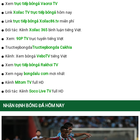
Xem
trực tiếp bóngá Vaoroi TV
Link
Xoilac TV trực tiếp bóngá
hôm nay
Link
trực tiếp bóngá Xoilac86.tv
miễn phí
Đối tác: Kênh
Xoilac 365
bình luận tiếng Việt.
Xem:
90P TV
trực tuyến tiếng Việt
Tructiepbongda
Tructiepbongda Cakhia
Kênh: Xem bóngá
VeboTV
tiếng Việt
Xem
trực tiếp bóngá Rakhoi TV
Xem ngay
bongdalu com
mới nhất
Kênh
Mitom TV
full HD
Đối tác: Kênh
Soco Live TV
full HD
NHẬN ĐỊNH BÓNG ĐÁ HÔM NAY