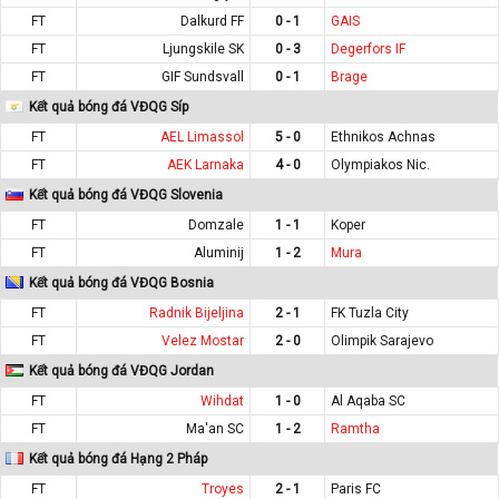
FT
Dalkurd FF
0 - 1
GAIS
FT
Ljungskile SK
0 - 3
Degerfors IF
FT
GIF Sundsvall
0 - 1
Brage
Kết quả bóng đá VĐQG Síp
FT
AEL Limassol
5 - 0
Ethnikos Achnas
FT
AEK Larnaka
4 - 0
Olympiakos Nic.
Kết quả bóng đá VĐQG Slovenia
FT
Domzale
1 - 1
Koper
FT
Aluminij
1 - 2
Mura
Kết quả bóng đá VĐQG Bosnia
FT
Radnik Bijeljina
2 - 1
FK Tuzla City
FT
Velez Mostar
2 - 0
Olimpik Sarajevo
Kết quả bóng đá VĐQG Jordan
FT
Wihdat
1 - 0
Al Aqaba SC
FT
Ma'an SC
1 - 2
Ramtha
Kết quả bóng đá Hạng 2 Pháp
FT
Troyes
2 - 1
Paris FC