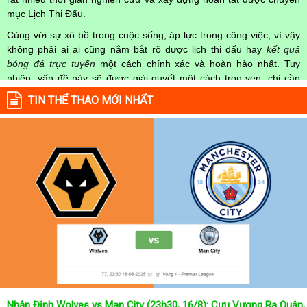
mục Lịch Thi Đấu.
Cùng với sự xô bồ trong cuộc sống, áp lực trong công việc, vì vậy
không phải ai ai cũng nắm bắt rõ được lịch thi đấu hay
kết quả
bóng đá trực tuyến
một cách chính xác và hoàn hảo nhất. Tuy
nhiên, vấn đề này sẽ được giải quyết một cách trọn vẹn, chỉ cần
truy cập vào chuyên mục
Lịch Thi Đấu
của Website
kqbongda.net
TIN THỂ THAO MỚI NHẤT
mọi người hoàn toàn nắm rõ được chính xác về thời gian các trận
đấu bóng đá Việt Nam hay trên Thế giới diễn ra trong thời gian sắp
tới. Hoặc thời gian trận đấu bóng đá đang diễn ra hiện tại,
kết quả
bóng đá
cả 2 đội tuyển bóng đá đang đạt được.
Không chỉ dừng lại ở đó, những người hâm mộ bóng đá có thể cập
nhật được chính xác về lịch phát sóng bóng đá được tường thuật
trực tiếp ở trên những kênh truyền hình thể thao lớn nhất hiện nay
như: VTV3, K+, SCTV, Thể thao TV,... Nếu như bạn không muốn
bỏ lỡ bất kỳ một trận đấu bóng đá nào trong từng mùa giải, hãy
thường xuyên vào chuyên mục
Lịch Thi Đấu
tại chuyên trang
Kqbongda
để cập nhật thông tin chính xác nhất nhé!
Lịch thi đấu được cập nhật chính xác trong toàn bộ các giải
đấu
Nhận Định Wolves vs Man City (23h30, 16/8): Cựu Vương Ra Quân,