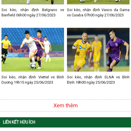
- Lịch thi đấu Ngoại hạng Anh
- Lịch thi đấu La Liga
Soi kèo, nhận định Belgrano vs
Soi kèo, nhận định Vasco da Gama
- Lịch thi đấu Bundesliga
Banfield 06h00 ngày 27/06/2023
vs Cuiaba 07h00 ngày 27/06/2023
- Lịch thi đấu Ligue 1
- Lịch thi đấu Serie A
- Lịch thi đấu V - League
- Lịch thi đấu Cup C1
Soi kèo, nhận định Viettel vs Bình
Soi kèo, nhận định SLNA vs Bình
Dương 19h15 ngày 25/06/2023
Định 18h00 ngày 25/06/2023
Xem thêm
LIÊN KẾT HỮU ÍCH