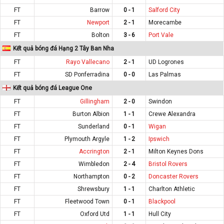
FT
Barrow
0 - 1
Salford City
FT
Newport
2 - 1
Morecambe
FT
Bolton
3 - 6
Port Vale
Kết quả bóng đá Hạng 2 Tây Ban Nha
FT
Rayo Vallecano
2 - 1
UD Logrones
FT
SD Ponferradina
0 - 0
Las Palmas
Kết quả bóng đá League One
FT
Gillingham
2 - 0
Swindon
FT
Burton Albion
1 - 1
Crewe Alexandra
FT
Sunderland
0 - 1
Wigan
FT
Plymouth Argyle
1 - 2
Ipswich
FT
Accrington
2 - 1
Milton Keynes Dons
FT
Wimbledon
2 - 4
Bristol Rovers
FT
Northampton
0 - 2
Doncaster Rovers
FT
Shrewsbury
1 - 1
Charlton Athletic
FT
Fleetwood Town
0 - 1
Blackpool
FT
Oxford Utd
1 - 1
Hull City