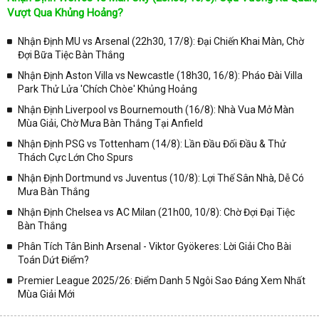
Tại
Lịch Thi Đấu
của chuyên trang
kqbongda.net
sẽ cập nhanh
Vượt Qua Khủng Hoảng?
chóng và chính xác nhất thời gian từng trận đấu bóng đá diễn ra ở
trong từng giải đấu như:
Nhận Định MU vs Arsenal (22h30, 17/8): Đại Chiến Khai Màn, Chờ
Đợi Bữa Tiệc Bàn Thắng
✓ Giải đấu bóng đá Ngoại hạng Anh;
Nhận Định Aston Villa vs Newcastle (18h30, 16/8): Pháo Đài Villa
✓ Giải bóng Cúp C1 Châu Âu;
Park Thử Lửa 'Chích Chòe' Khủng Hoảng
✓ Giải Cúp C2 Châu Âu;
Nhận Định Liverpool vs Bournemouth (16/8): Nhà Vua Mở Màn
Mùa Giải, Chờ Mưa Bàn Thắng Tại Anfield
✓ Giải VĐQG Tây Ban Nha;
Nhận Định PSG vs Tottenham (14/8): Lần Đầu Đối Đầu & Thử
✓ VĐQG Đức;
Thách Cực Lớn Cho Spurs
✓ Giải VĐQG Italia;
Nhận Định Dortmund vs Juventus (10/8): Lợi Thế Sân Nhà, Dễ Có
✓ VĐQG Pháp;
Mưa Bàn Thắng
Nhận Định Chelsea vs AC Milan (21h00, 10/8): Chờ Đợi Đại Tiệc
✓ Liên Đoàn Anh;
Bàn Thắng
✓ Cúp FA;
Phân Tích Tân Binh Arsenal - Viktor Gyökeres: Lời Giải Cho Bài
✓ U23 Châu Á;
Toán Dứt Điểm?
✓ Euro 2020;
Premier League 2025/26: Điểm Danh 5 Ngôi Sao Đáng Xem Nhất
Mùa Giải Mới
✓ VLWC KV Châu Á;