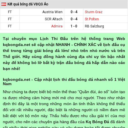
Kết quả bóng đá VĐQG Áo
FT
Austria Wien
0 - 4
Sturm Graz
FT
SCR Altach
0 - 4
St.Polten
FT
Admira
1 - 0
RB Salzburg
Tại chuyên mục Lịch Thi Đấu trên hệ thống trang Web
kqbongda.net sẽ cập nhật NHANH - CHÍNH XÁC về lịch đấu cụ
thể trong từng giải bóng đá lớn/ nhỏ trên nhỏ nước và trên
Thế giới. Hãy cùng đồng hành cùng địa chỉ uy tín bậc nhất
này để không bỏ lỡ bất kỳ trận đấu bóng đá hấp dẫn nào các
bạn nhé!
kqbongda.net - Cập nhật lịch thi đấu bóng đá nhanh số 1 Việt
Nam
Như chúng ta được biết bộ môn thể thao “Quần đùi, áo số” luôn tạo
ra được những cảm hứng mới mẻ cho mọi người. Theo như nhận
định thì đây là một trong những món ăn tinh thần không thể thiếu
đối với rất nhiều người, đặc biệt là những người có niềm đam mê
bất diệt với bộ môn này. Thấu hiểu được nhu cầu giải trí của mọi
người, cho nên các chuyên gia hàng đầu của
Kq Bóng Đá
đã dành
rất nhiều thời gian nghiên cứu và xây dựng hoàn tất được chuyên