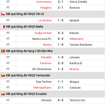
FT
Cremonese
2 - 1
Virtus Entella
FT
Reggina
2 - 1
Brescia
Kết quả bóng đá VĐQG Chi Lê
FT
La Serena
1 - 0
Iquique
Kết quả bóng đá VĐQG Malta
FT
Gudja United
3 - 2
Balzan
FT
Santa Lucia FC
0 - 3
Hibernians
FT
Mosta
1 - 0
Tarxien Rainbows
Kết quả bóng đá Hạng 2 Bồ Đào Nha
FT
Penafiel
1 - 0
Leixoes
FT
Feirense
2 - 0
Benfica B
FT
UD Oliveirense
1 - 2
Arouca
Kết quả bóng đá VĐQG Venezuela
FT
Dep.Tachira
1 - 1
Aragua
FT
Metropolitano
2 - 1
Caracas
Kết quả bóng đá VĐQG Ecuador
FT
Olmedo
0 - 0
Tecnico Uni.