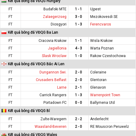
Kết quả bóng đá VĐQG Hungary
FT
Budafoki MTE
1 - 1
Ujpest
FT
Zalaegerzseg
3 - 0
Mezokovesdi SE
FT
Diosgyori
1 - 3
Ferencvaros
Kết quả bóng đá VĐQG Ba Lan
FT
Cracovia Krakow
1 - 1
Wisla Krakow
FT
Jagiellonia
4 - 3
Warta Poznan
FT
Slask Wroclaw
1 - 0
Rakow Czestochowa
Kết quả bóng đá VĐQG Bắc Ai Len
FT
Dungannon Swi.
2 - 0
Coleraine
FT
Crusaders Belfast
2 - 0
Glentoran
FT
Larne
2 - 1
Glenavon
FT
Carrick Rangers
1 - 3
Warrenpoint Town
FT
Portadown FC
0 - 0
Ballymena Utd
Kết quả bóng đá VĐQG Bỉ
FT
Zulte-Waregem
2 - 2
Anderlecht
FT
Waasland-Beveren
2 - 0
RE Mouscron Peruwelz
Kết quả bóng đá VĐQG Wales