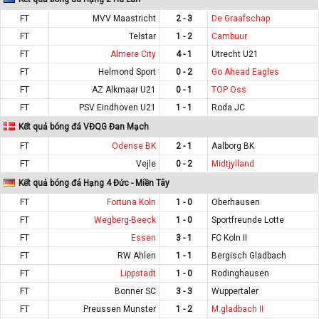
FT
MVV Maastricht
2 - 3
De Graafschap
FT
Telstar
1 - 2
Cambuur
FT
Almere City
4 - 1
Utrecht U21
FT
Helmond Sport
0 - 2
Go Ahead Eagles
FT
AZ Alkmaar U21
0 - 1
TOP Oss
FT
PSV Eindhoven U21
1 - 1
Roda JC
Kết quả bóng đá VĐQG Đan Mạch
FT
Odense BK
2 - 1
Aalborg BK
FT
Vejle
0 - 2
Midtjylland
Kết quả bóng đá Hạng 4 Đức - Miền Tây
FT
Fortuna Koln
1 - 0
Oberhausen
FT
Wegberg-Beeck
1 - 0
Sportfreunde Lotte
FT
Essen
3 - 1
FC Koln II
FT
RW Ahlen
1 - 1
Bergisch Gladbach
FT
Lippstadt
1 - 0
Rodinghausen
FT
Bonner SC
3 - 3
Wuppertaler
FT
Preussen Munster
1 - 2
M.gladbach II