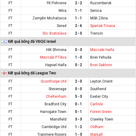
FT
FK Pohronie
2 - 2
Ruzomberok
FT
Nitra
1 - 1
Senica
FT
Zemplin Michalovce
1 - 1
MSK Zilina
FT
Sered
2 - 6
Spartak Trnava
FT
Slo. Bratislava
2 - 0
Trencin
Kết quả bóng đá VĐQG Israel
FT
HIK Shmona
0 - 3
Maccabi Haifa
FT
Maccabi P.Tikva
1 - 0
Bnei Yehuda
FT
Hapoel Haifa
0 - 2
Bnei Sakhnin
Kết quả bóng đá League Two
FT
Scunthorpe Utd
2 - 0
Leyton Orient
FT
Stevenage
0 - 0
Southend
FT
Cheltenham
5 - 3
Exeter City
FT
Bradford City
0 - 1
Carlisle
FT
Harrogate Town
0 - 1
Forest Green
FT
Mansfield
3 - 3
Crawley Town
FT
Cambridge Utd
1 - 2
Oldham
FT
Tranmere Rovers
1 - 3
Walsall