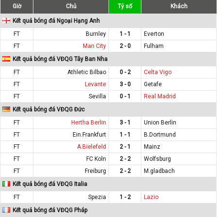
Giờ
Chủ
Tỷ số
Khách
Kết quả bóng đá Ngoại Hạng Anh
FT
Burnley
1 - 1
Everton
FT
Man City
2 - 0
Fulham
Kết quả bóng đá VĐQG Tây Ban Nha
FT
Athletic Bilbao
0 - 2
Celta Vigo
FT
Levante
3 - 0
Getafe
FT
Sevilla
0 - 1
Real Madrid
Kết quả bóng đá VĐQG Đức
FT
Hertha Berlin
3 - 1
Union Berlin
FT
Ein.Frankfurt
1 - 1
B.Dortmund
FT
A.Bielefeld
2 - 1
Mainz
FT
FC Koln
2 - 2
Wolfsburg
FT
Freiburg
2 - 2
M.gladbach
Kết quả bóng đá VĐQG Italia
FT
Spezia
1 - 2
Lazio
Kết quả bóng đá VĐQG Pháp