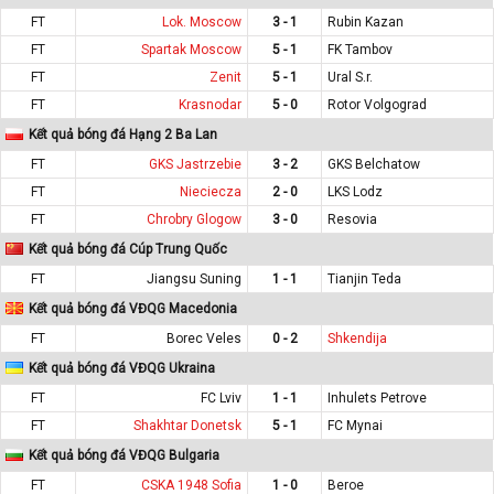
FT
Lok. Moscow
3 - 1
Rubin Kazan
FT
Spartak Moscow
5 - 1
FK Tambov
FT
Zenit
5 - 1
Ural S.r.
FT
Krasnodar
5 - 0
Rotor Volgograd
Kết quả bóng đá Hạng 2 Ba Lan
FT
GKS Jastrzebie
3 - 2
GKS Belchatow
FT
Nieciecza
2 - 0
LKS Lodz
FT
Chrobry Glogow
3 - 0
Resovia
Kết quả bóng đá Cúp Trung Quốc
FT
Jiangsu Suning
1 - 1
Tianjin Teda
Kết quả bóng đá VĐQG Macedonia
FT
Borec Veles
0 - 2
Shkendija
Kết quả bóng đá VĐQG Ukraina
FT
FC Lviv
1 - 1
Inhulets Petrove
FT
Shakhtar Donetsk
5 - 1
FC Mynai
Kết quả bóng đá VĐQG Bulgaria
FT
CSKA 1948 Sofia
1 - 0
Beroe