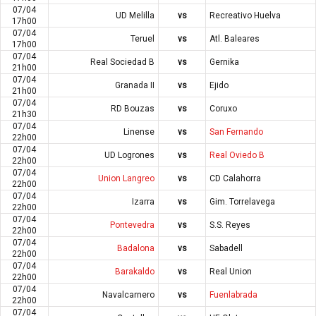
07/04
UD Melilla
vs
Recreativo Huelva
17h00
07/04
Teruel
vs
Atl. Baleares
17h00
07/04
Real Sociedad B
vs
Gernika
21h00
07/04
Granada II
vs
Ejido
21h00
07/04
RD Bouzas
vs
Coruxo
21h30
07/04
Linense
vs
San Fernando
22h00
07/04
UD Logrones
vs
Real Oviedo B
22h00
07/04
Union Langreo
vs
CD Calahorra
22h00
07/04
Izarra
vs
Gim. Torrelavega
22h00
07/04
Pontevedra
vs
S.S. Reyes
22h00
07/04
Badalona
vs
Sabadell
22h00
07/04
Barakaldo
vs
Real Union
22h00
07/04
Navalcarnero
vs
Fuenlabrada
22h00
07/04