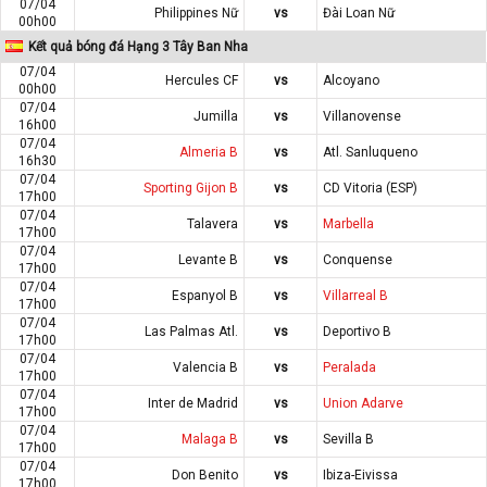
07/04
Philippines Nữ
vs
Đài Loan Nữ
00h00
Kết quả bóng đá Hạng 3 Tây Ban Nha
07/04
Hercules CF
vs
Alcoyano
00h00
07/04
Jumilla
vs
Villanovense
16h00
07/04
Almeria B
vs
Atl. Sanluqueno
16h30
07/04
Sporting Gijon B
vs
CD Vitoria (ESP)
17h00
07/04
Talavera
vs
Marbella
17h00
07/04
Levante B
vs
Conquense
17h00
07/04
Espanyol B
vs
Villarreal B
17h00
07/04
Las Palmas Atl.
vs
Deportivo B
17h00
07/04
Valencia B
vs
Peralada
17h00
07/04
Inter de Madrid
vs
Union Adarve
17h00
07/04
Malaga B
vs
Sevilla B
17h00
07/04
Don Benito
vs
Ibiza-Eivissa
17h00