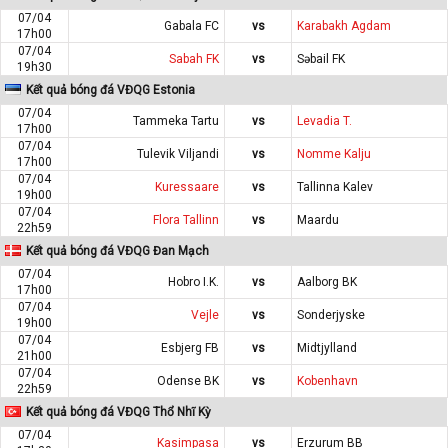
07/04
Gabala FC
vs
Karabakh Agdam
17h00
07/04
Sabah FK
vs
Səbail FK
19h30
Kết quả bóng đá VĐQG Estonia
07/04
Tammeka Tartu
vs
Levadia T.
17h00
07/04
Tulevik Viljandi
vs
Nomme Kalju
17h00
07/04
Kuressaare
vs
Tallinna Kalev
19h00
07/04
Flora Tallinn
vs
Maardu
22h59
Kết quả bóng đá VĐQG Đan Mạch
07/04
Hobro I.K.
vs
Aalborg BK
17h00
07/04
Vejle
vs
Sonderjyske
19h00
07/04
Esbjerg FB
vs
Midtjylland
21h00
07/04
Odense BK
vs
Kobenhavn
22h59
Kết quả bóng đá VĐQG Thổ Nhĩ Kỳ
07/04
Kasimpasa
vs
Erzurum BB