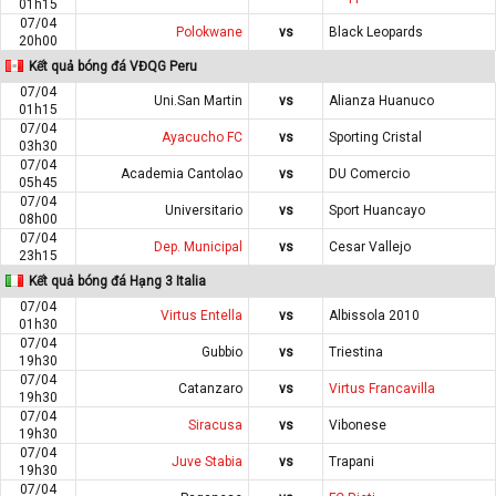
01h15
07/04
Polokwane
vs
Black Leopards
20h00
Kết quả bóng đá VĐQG Peru
07/04
Uni.San Martin
vs
Alianza Huanuco
01h15
07/04
Ayacucho FC
vs
Sporting Cristal
03h30
07/04
Academia Cantolao
vs
DU Comercio
05h45
07/04
Universitario
vs
Sport Huancayo
08h00
07/04
Dep. Municipal
vs
Cesar Vallejo
23h15
Kết quả bóng đá Hạng 3 Italia
07/04
Virtus Entella
vs
Albissola 2010
01h30
07/04
Gubbio
vs
Triestina
19h30
07/04
Catanzaro
vs
Virtus Francavilla
19h30
07/04
Siracusa
vs
Vibonese
19h30
07/04
Juve Stabia
vs
Trapani
19h30
07/04