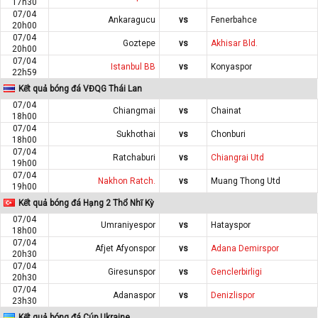
17h30
07/04
Ankaragucu
vs
Fenerbahce
20h00
07/04
Goztepe
vs
Akhisar Bld.
20h00
07/04
Istanbul BB
vs
Konyaspor
22h59
Kết quả bóng đá VĐQG Thái Lan
07/04
Chiangmai
vs
Chainat
18h00
07/04
Sukhothai
vs
Chonburi
18h00
07/04
Ratchaburi
vs
Chiangrai Utd
19h00
07/04
Nakhon Ratch.
vs
Muang Thong Utd
19h00
Kết quả bóng đá Hạng 2 Thổ Nhĩ Kỳ
07/04
Umraniyespor
vs
Hatayspor
18h00
07/04
Afjet Afyonspor
vs
Adana Demirspor
20h30
07/04
Giresunspor
vs
Genclerbirligi
20h30
07/04
Adanaspor
vs
Denizlispor
23h30
Kết quả bóng đá Cúp Ukraine