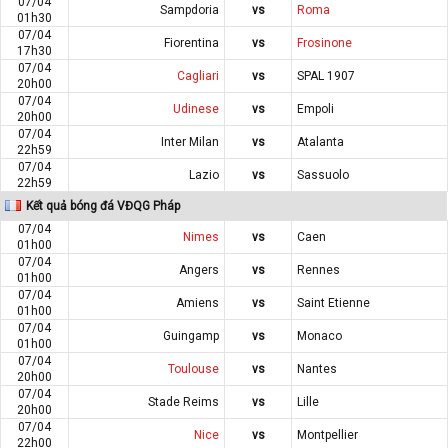
07/04
Sampdoria
vs
Roma
01h30
07/04
Fiorentina
vs
Frosinone
17h30
07/04
Cagliari
vs
SPAL 1907
20h00
07/04
Udinese
vs
Empoli
20h00
07/04
Inter Milan
vs
Atalanta
22h59
07/04
Lazio
vs
Sassuolo
22h59
Kết quả bóng đá VĐQG Pháp
07/04
Nimes
vs
Caen
01h00
07/04
Angers
vs
Rennes
01h00
07/04
Amiens
vs
Saint Etienne
01h00
07/04
Guingamp
vs
Monaco
01h00
07/04
Toulouse
vs
Nantes
20h00
07/04
Stade Reims
vs
Lille
20h00
07/04
Nice
vs
Montpellier
22h00