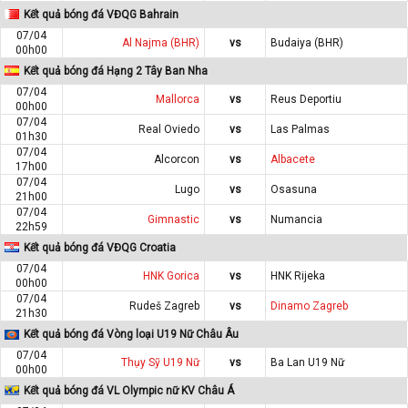
Kết quả bóng đá VĐQG Bahrain
07/04
Al Najma (BHR)
vs
Budaiya (BHR)
00h00
Kết quả bóng đá Hạng 2 Tây Ban Nha
07/04
Mallorca
vs
Reus Deportiu
00h00
07/04
Real Oviedo
vs
Las Palmas
01h30
07/04
Alcorcon
vs
Albacete
17h00
07/04
Lugo
vs
Osasuna
21h00
07/04
Gimnastic
vs
Numancia
22h59
Kết quả bóng đá VĐQG Croatia
07/04
HNK Gorica
vs
HNK Rijeka
00h00
07/04
Rudeš Zagreb
vs
Dinamo Zagreb
21h30
Kết quả bóng đá Vòng loại U19 Nữ Châu Âu
07/04
Thụy Sỹ U19 Nữ
vs
Ba Lan U19 Nữ
00h00
Kết quả bóng đá VL Olympic nữ KV Châu Á