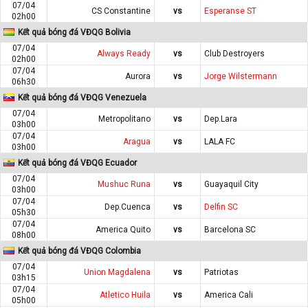
07/04
CS Constantine
vs
Esperanse ST
02h00
Kết quả bóng đá VĐQG Bolivia
07/04
Always Ready
vs
Club Destroyers
02h00
07/04
Aurora
vs
Jorge Wilstermann
06h30
Kết quả bóng đá VĐQG Venezuela
07/04
Metropolitano
vs
Dep.Lara
03h00
07/04
Aragua
vs
LALA FC
03h00
Kết quả bóng đá VĐQG Ecuador
07/04
Mushuc Runa
vs
Guayaquil City
03h00
07/04
Dep.Cuenca
vs
Delfin SC
05h30
07/04
America Quito
vs
Barcelona SC
08h00
Kết quả bóng đá VĐQG Colombia
07/04
Union Magdalena
vs
Patriotas
03h15
07/04
Atletico Huila
vs
America Cali
05h00