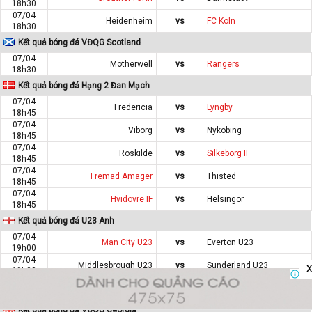
18h30
07/04
Heidenheim
vs
FC Koln
18h30
Kết quả bóng đá VĐQG Scotland
07/04
Motherwell
vs
Rangers
18h30
Kết quả bóng đá Hạng 2 Đan Mạch
07/04
Fredericia
vs
Lyngby
18h45
07/04
Viborg
vs
Nykobing
18h45
07/04
Roskilde
vs
Silkeborg IF
18h45
07/04
Fremad Amager
vs
Thisted
18h45
07/04
Hvidovre IF
vs
Helsingor
18h45
Kết quả bóng đá U23 Anh
07/04
Man City U23
vs
Everton U23
19h00
07/04
Middlesbrough U23
vs
Sunderland U23
x
19h00
07/04
West Ham U23
vs
Leicester City U23
19h00
Kết quả bóng đá VĐQG Georgia