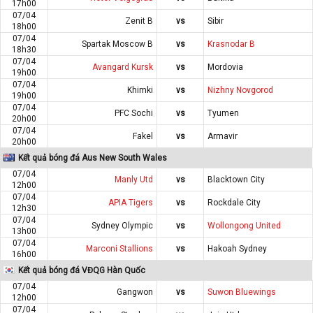
17h00
07/04
Zenit B
vs
Sibir
18h00
07/04
Spartak Moscow B
vs
Krasnodar B
18h30
07/04
Avangard Kursk
vs
Mordovia
19h00
07/04
Khimki
vs
Nizhny Novgorod
19h00
07/04
PFC Sochi
vs
Tyumen
20h00
07/04
Fakel
vs
Armavir
20h00
Kết quả bóng đá Aus New South Wales
07/04
Manly Utd
vs
Blacktown City
12h00
07/04
APIA Tigers
vs
Rockdale City
12h30
07/04
Sydney Olympic
vs
Wollongong United
13h00
07/04
Marconi Stallions
vs
Hakoah Sydney
16h00
Kết quả bóng đá VĐQG Hàn Quốc
07/04
Gangwon
vs
Suwon Bluewings
12h00
07/04