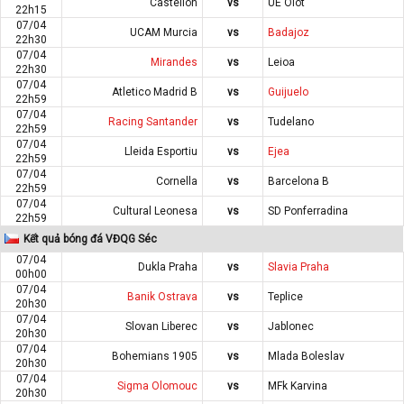
Castellon
vs
UE Olot
22h15
07/04
UCAM Murcia
vs
Badajoz
22h30
07/04
Mirandes
vs
Leioa
22h30
07/04
Atletico Madrid B
vs
Guijuelo
22h59
07/04
Racing Santander
vs
Tudelano
22h59
07/04
Lleida Esportiu
vs
Ejea
22h59
07/04
Cornella
vs
Barcelona B
22h59
07/04
Cultural Leonesa
vs
SD Ponferradina
22h59
Kết quả bóng đá VĐQG Séc
07/04
Dukla Praha
vs
Slavia Praha
00h00
07/04
Banik Ostrava
vs
Teplice
20h30
07/04
Slovan Liberec
vs
Jablonec
20h30
07/04
Bohemians 1905
vs
Mlada Boleslav
20h30
07/04
Sigma Olomouc
vs
MFk Karvina
20h30