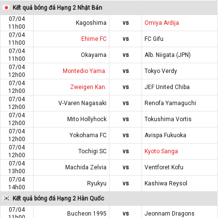
Kết quả bóng đá Hạng 2 Nhật Bản
07/04
Kagoshima
vs
Omiya Ardija
11h00
07/04
Ehime FC
vs
FC Gifu
11h00
07/04
Okayama
vs
Alb. Niigata (JPN)
11h00
07/04
Montedio Yama.
vs
Tokyo Verdy
12h00
07/04
Zweigen Kan.
vs
JEF United Chiba
12h00
07/04
V-Varen Nagasaki
vs
Renofa Yamaguchi
12h00
07/04
Mito Hollyhock
vs
Tokushima Vortis
12h00
07/04
Yokohama FC
vs
Avispa Fukuoka
12h00
07/04
Tochigi SC
vs
Kyoto Sanga
12h00
07/04
Machida Zelvia
vs
Ventforet Kofu
13h00
07/04
Ryukyu
vs
Kashiwa Reysol
14h00
Kết quả bóng đá Hạng 2 Hàn Quốc
07/04
Bucheon 1995
vs
Jeonnam Dragons
11h00