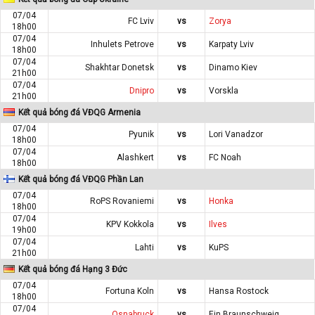
07/04
FC Lviv
vs
Zorya
18h00
07/04
Inhulets Petrove
vs
Karpaty Lviv
18h00
07/04
Shakhtar Donetsk
vs
Dinamo Kiev
21h00
07/04
Dnipro
vs
Vorskla
21h00
Kết quả bóng đá VĐQG Armenia
07/04
Pyunik
vs
Lori Vanadzor
18h00
07/04
Alashkert
vs
FC Noah
18h00
Kết quả bóng đá VĐQG Phần Lan
07/04
RoPS Rovaniemi
vs
Honka
18h00
07/04
KPV Kokkola
vs
Ilves
19h00
07/04
Lahti
vs
KuPS
21h00
Kết quả bóng đá Hạng 3 Đức
07/04
Fortuna Koln
vs
Hansa Rostock
18h00
07/04
Osnabruck
vs
Ein.Braunschweig