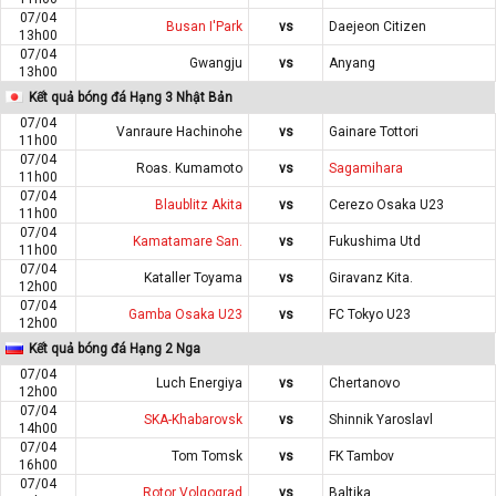
07/04
Busan I'Park
vs
Daejeon Citizen
13h00
07/04
Gwangju
vs
Anyang
13h00
Kết quả bóng đá Hạng 3 Nhật Bản
07/04
Vanraure Hachinohe
vs
Gainare Tottori
11h00
07/04
Roas. Kumamoto
vs
Sagamihara
11h00
07/04
Blaublitz Akita
vs
Cerezo Osaka U23
11h00
07/04
Kamatamare San.
vs
Fukushima Utd
11h00
07/04
Kataller Toyama
vs
Giravanz Kita.
12h00
07/04
Gamba Osaka U23
vs
FC Tokyo U23
12h00
Kết quả bóng đá Hạng 2 Nga
07/04
Luch Energiya
vs
Chertanovo
12h00
07/04
SKA-Khabarovsk
vs
Shinnik Yaroslavl
14h00
07/04
Tom Tomsk
vs
FK Tambov
16h00
07/04
Rotor Volgograd
vs
Baltika