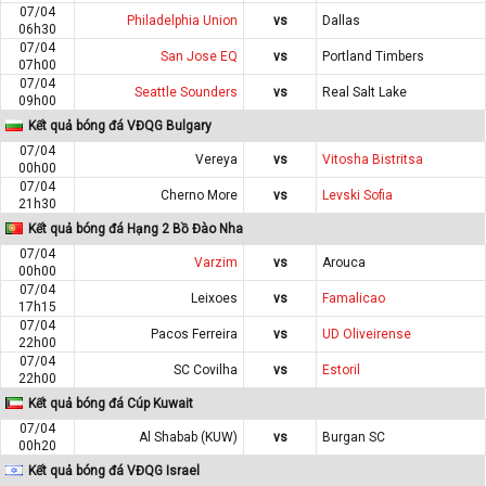
07/04
Philadelphia Union
vs
Dallas
06h30
07/04
San Jose EQ
vs
Portland Timbers
07h00
07/04
Seattle Sounders
vs
Real Salt Lake
09h00
Kết quả bóng đá VĐQG Bulgary
07/04
Vereya
vs
Vitosha Bistritsa
00h00
07/04
Cherno More
vs
Levski Sofia
21h30
Kết quả bóng đá Hạng 2 Bồ Đào Nha
07/04
Varzim
vs
Arouca
00h00
07/04
Leixoes
vs
Famalicao
17h15
07/04
Pacos Ferreira
vs
UD Oliveirense
22h00
07/04
SC Covilha
vs
Estoril
22h00
Kết quả bóng đá Cúp Kuwait
07/04
Al Shabab (KUW)
vs
Burgan SC
00h20
Kết quả bóng đá VĐQG Israel