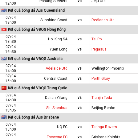
Pohang Steelers
vs
Jeju Utd
12h00
Kết quả bóng đá Aus Queensland
07/04
Sunshine Coast
vs
Redlands Utd
13h00
Kết quả bóng đá VĐQG Hồng Kông
07/04
Hoi King SA
vs
Tai Po
13h30
07/04
Yuen Long
vs
Pegasus
16h30
Kết quả bóng đá VĐQG Australia
07/04
Adelaide Utd
vs
Wellington Phoenix
14h00
07/04
Central Coast
vs
Perth Glory
16h00
Kết quả bóng đá VĐQG Trung Quốc
07/04
Dalian Yifang
vs
Tianjin Teda
14h30
07/04
Sh. Shenhua
vs
Beijing Renhe
18h35
Kết quả bóng đá Aus Brisbane
07/04
UQ FC
vs
Taringa Rovers
15h00
07/04
Toowong FC
vs
Brisbane Knights