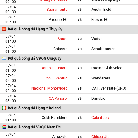
09h00
07/04
Sacramento
vs
Austin Bold
09h30
07/04
Phoenix FC
vs
Fresno FC
09h30
Kết quả bóng đá Hạng 2 Thụy Sỹ
07/04
Aarau
vs
Vaduz
01h00
07/04
Chiasso
vs
Schaffhausen
01h00
Kết quả bóng đá VĐQG Uruguay
07/04
Rampla Juniors
vs
Racing Club Mdeo
01h00
07/04
CA Juventud
vs
Wanderers
02h00
07/04
Nacional Montevideo
vs
CA River Plate (URU)
02h00
07/04
CA Penarol
vs
Danubio
05h00
Kết quả bóng đá Hạng 2 Ireland
07/04
Cobh Ramblers
vs
Cabinteely
01h00
Kết quả bóng đá VĐQG Nam Phi
07/04
Amazulu
vs
Chippa Utd