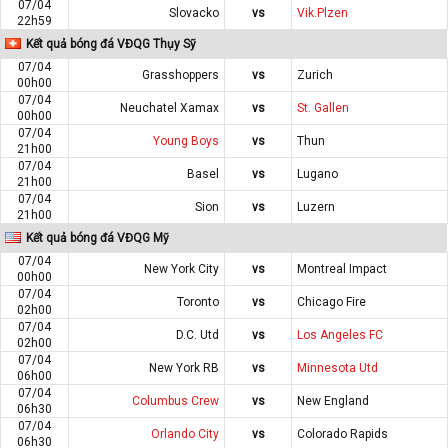
07/04
Slovacko
vs
Vik.Plzen
22h59
Kết quả bóng đá VĐQG Thụy Sỹ
07/04
Grasshoppers
vs
Zurich
00h00
07/04
Neuchatel Xamax
vs
St. Gallen
00h00
07/04
Young Boys
vs
Thun
21h00
07/04
Basel
vs
Lugano
21h00
07/04
Sion
vs
Luzern
21h00
Kết quả bóng đá VĐQG Mỹ
07/04
New York City
vs
Montreal Impact
00h00
07/04
Toronto
vs
Chicago Fire
02h00
07/04
D.C. Utd
vs
Los Angeles FC
02h00
07/04
New York RB
vs
Minnesota Utd
06h00
07/04
Columbus Crew
vs
New England
06h30
07/04
Orlando City
vs
Colorado Rapids
06h30