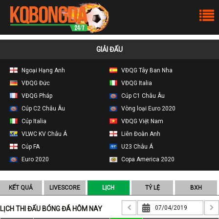
GIẢI ĐẤU
Ngoại Hạng Anh
VĐQG Tây Ban Nha
VĐQG Đức
VĐQG Italia
VĐQG Pháp
Cúp C1 Châu Âu
Cúp C2 Châu Âu
Vòng loại Euro 2020
Cúp Italia
VĐQG Việt Nam
VLWC KV Châu Á
Liên Đoàn Anh
Cúp FA
U23 Châu Á
Euro 2020
Copa America 2020
KẾT QUẢ
LIVESCORE
LỊCH
TỶ LỆ
BXH
LỊCH THI ĐẤU BÓNG ĐÁ HÔM NAY