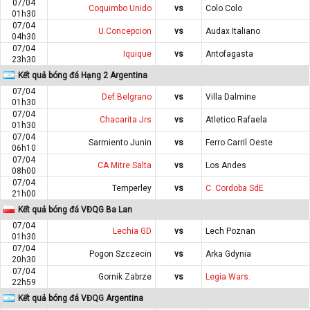
07/04
Coquimbo Unido
vs
Colo Colo
01h30
07/04
U.Concepcion
vs
Audax Italiano
04h30
07/04
Iquique
vs
Antofagasta
23h30
Kết quả bóng đá Hạng 2 Argentina
07/04
Def.Belgrano
vs
Villa Dalmine
01h30
07/04
Chacarita Jrs
vs
Atletico Rafaela
01h30
07/04
Sarmiento Junin
vs
Ferro Carril Oeste
06h10
07/04
CA Mitre Salta
vs
Los Andes
08h00
07/04
Temperley
vs
C. Cordoba SdE
21h00
Kết quả bóng đá VĐQG Ba Lan
07/04
Lechia GD
vs
Lech Poznan
01h30
07/04
Pogon Szczecin
vs
Arka Gdynia
20h30
07/04
Gornik Zabrze
vs
Legia Wars.
22h59
Kết quả bóng đá VĐQG Argentina