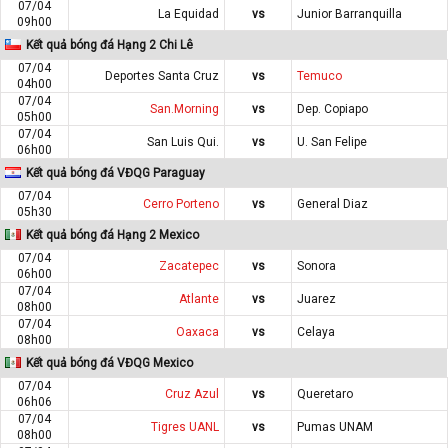
07/04
La Equidad
vs
Junior Barranquilla
09h00
Kết quả bóng đá Hạng 2 Chi Lê
07/04
Deportes Santa Cruz
vs
Temuco
04h00
07/04
San.Morning
vs
Dep. Copiapo
05h00
07/04
San Luis Qui.
vs
U. San Felipe
06h00
Kết quả bóng đá VĐQG Paraguay
07/04
Cerro Porteno
vs
General Diaz
05h30
Kết quả bóng đá Hạng 2 Mexico
07/04
Zacatepec
vs
Sonora
06h00
07/04
Atlante
vs
Juarez
08h00
07/04
Oaxaca
vs
Celaya
08h00
Kết quả bóng đá VĐQG Mexico
07/04
Cruz Azul
vs
Queretaro
06h06
07/04
Tigres UANL
vs
Pumas UNAM
08h00