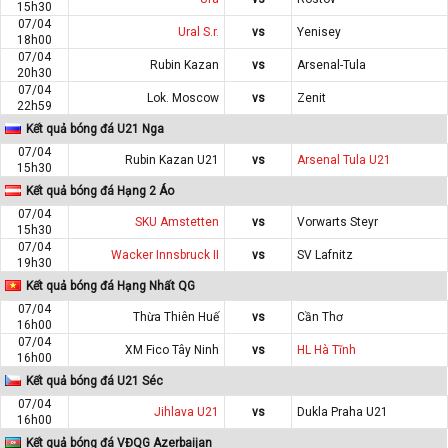
15h30
07/04
Ural S.r.
vs
Yenisey
18h00
07/04
Rubin Kazan
vs
Arsenal-Tula
20h30
07/04
Lok. Moscow
vs
Zenit
22h59
Kết quả bóng đá U21 Nga
07/04
Rubin Kazan U21
vs
Arsenal Tula U21
15h30
Kết quả bóng đá Hạng 2 Áo
07/04
SKU Amstetten
vs
Vorwarts Steyr
15h30
07/04
Wacker Innsbruck II
vs
SV Lafnitz
19h30
Kết quả bóng đá Hạng Nhất QG
07/04
Thừa Thiên Huế
vs
Cần Thơ
16h00
07/04
XM Fico Tây Ninh
vs
HL Hà Tĩnh
16h00
Kết quả bóng đá U21 Séc
07/04
Jihlava U21
vs
Dukla Praha U21
16h00
Kết quả bóng đá VĐQG Azerbaijan