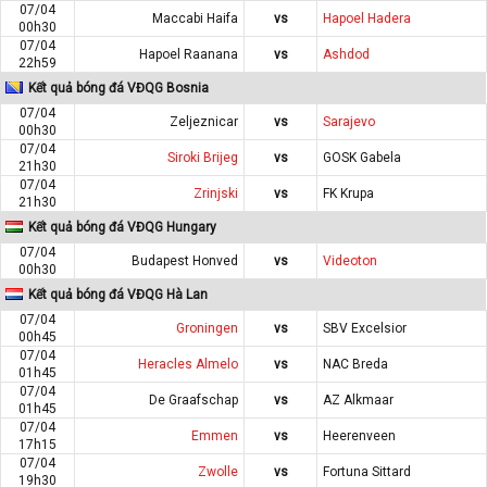
07/04
Maccabi Haifa
vs
Hapoel Hadera
00h30
07/04
Hapoel Raanana
vs
Ashdod
22h59
Kết quả bóng đá VĐQG Bosnia
07/04
Zeljeznicar
vs
Sarajevo
00h30
07/04
Siroki Brijeg
vs
GOSK Gabela
21h30
07/04
Zrinjski
vs
FK Krupa
21h30
Kết quả bóng đá VĐQG Hungary
07/04
Budapest Honved
vs
Videoton
00h30
Kết quả bóng đá VĐQG Hà Lan
07/04
Groningen
vs
SBV Excelsior
00h45
07/04
Heracles Almelo
vs
NAC Breda
01h45
07/04
De Graafschap
vs
AZ Alkmaar
01h45
07/04
Emmen
vs
Heerenveen
17h15
07/04
Zwolle
vs
Fortuna Sittard
19h30