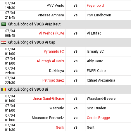
07/04
VVV Venlo
vs
Feyenoord
19h30
07/04
Vitesse Arnhem
vs
PSV Eindhoven
21h45
Kết quả bóng đá VĐQG Arập Xeut
07/04
Al Wehda (KSA)
vs
Al Ettifaq
00h45
Kết quả bóng đá VĐQG Ai Cập
07/04
Pyramids FC
vs
Ismaily SC
01h00
07/04
Al Intagh Al Harbi
vs
Ahly Cairo
01h00
07/04
Dakhleya
vs
ENPPI Cairo
22h30
07/04
Petrojet Suez
vs
Ittihad Alexandria
22h30
Kết quả bóng đá VĐQG Bỉ
07/04
Union Saint-Gilloise
vs
Waasland-Beveren
01h00
07/04
Westerlo
vs
Sint Truiden
01h00
07/04
Mouscron Peruwelz
vs
Cercle Brugge
01h00
07/04
Genk
vs
Gent
01h30