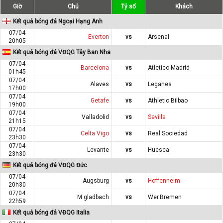
Giờ
Chủ
Tỷ số
Khách
Kết quả bóng đá Ngoại Hạng Anh
07/04
Everton
vs
Arsenal
20h05
Kết quả bóng đá VĐQG Tây Ban Nha
07/04
Barcelona
vs
Atletico Madrid
01h45
07/04
Alaves
vs
Leganes
17h00
07/04
Getafe
vs
Athletic Bilbao
19h00
07/04
Valladolid
vs
Sevilla
21h15
07/04
Celta Vigo
vs
Real Sociedad
23h30
07/04
Levante
vs
Huesca
23h30
Kết quả bóng đá VĐQG Đức
07/04
Augsburg
vs
Hoffenheim
20h30
07/04
M.gladbach
vs
Wer.Bremen
22h59
Kết quả bóng đá VĐQG Italia