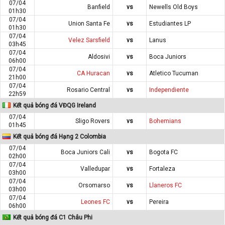
07/04
Banfield
vs
Newells Old Boys
01h30
07/04
Union Santa Fe
vs
Estudiantes LP
01h30
07/04
Velez Sarsfield
vs
Lanus
03h45
07/04
Aldosivi
vs
Boca Juniors
06h00
07/04
CA Huracan
vs
Atletico Tucuman
21h00
07/04
Rosario Central
vs
Independiente
22h59
Kết quả bóng đá VĐQG Ireland
07/04
Sligo Rovers
vs
Bohemians
01h45
Kết quả bóng đá Hạng 2 Colombia
07/04
Boca Juniors Cali
vs
Bogota FC
02h00
07/04
Valledupar
vs
Fortaleza
03h00
07/04
Orsomarso
vs
Llaneros FC
03h00
07/04
Leones FC
vs
Pereira
06h00
Kết quả bóng đá C1 Châu Phi