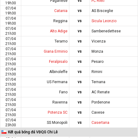
Paganese
vs
FC Rieti
19h30
07/04
Catania
vs
AS Bisceglie
19h30
07/04
Reggina
vs
Sicula Leonzio
19h30
07/04
Alto Adige
vs
Sambenedettese
21h30
07/04
Teramo
vs
Vicenza
21h30
07/04
Giana Erminio
vs
Monza
21h30
07/04
Feralpisalo
vs
Pesaro
21h30
07/04
Albinoleffe
vs
Rimini
21h30
07/04
US Fermana
vs
Ternana
21h30
07/04
Fano
vs
AC Renate
21h30
07/04
Ravenna
vs
Pordenone
21h30
07/04
Potenza SC
vs
Cavese
21h30
07/04
SS Monopoli
vs
Casertana
23h30
Kết quả bóng đá VĐQG Chi Lê