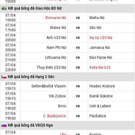
15h00
Kết quả bóng đá Giao Hữu BD Nữ
07/04
Romania Nữ
vs
Malta Nữ
15h00
07/04
Wales Nữ
vs
Séc Nữ
17h00
07/04
Anh U23 Nữ
vs
Na Uy U23 Nữ
20h00
07/04
Nam Phi Nữ
vs
Jamaica Nữ
20h00
07/04
Lithuania Nữ
vs
Đảo Faroe Nữ
21h00
07/04
Thụy Điển U23 Nữ
vs
Italia Nữ U23
22h59
Kết quả bóng đá Hạng 2 Séc
07/04
Sellier&Bellot Vlasim
vs
Hradec Kralove
15h15
07/04
Vik.Zizkov
vs
Banik Sokolov
15h15
07/04
Brno
vs
Usti & Labem
19h30
07/04
C. Budejovice
vs
Pardubice
19h30
Kết quả bóng đá VĐQG Nga
07/04
Ufa
vs
Rostov