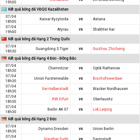
19h00
Kết quả bóng đá VĐQG Kazakhstan
07/04
Kaisar Kyzylorda
vs
Astana
18h00
07/04
Atyrau
vs
Shakhter Kar.
19h00
Kết quả bóng đá Hạng 2 Trung Quốc
07/04
Guangdong S Tiger
vs
Guizhou Zhicheng
18h30
Kết quả bóng đá Hạng 4 Đức - Đông Bắc
07/04
Chemnitzer
vs
Optik Rathenow
18h30
07/04
Union Furstenwalde
vs
Bischofswerdaer
18h30
07/04
Ger.Halberstadt
vs
Wacker Nordhausen
18h30
07/04
RW Erfurt
vs
Oberlausitz
18h30
07/04
Berlin AK 07
vs
Lok.Leipzig
18h30
Kết quả bóng đá Hạng 2 Đức
07/04
Dynamo Dresden
vs
Union Berlin
18h30
07/04
Greuther Furth
vs
Darmstadt