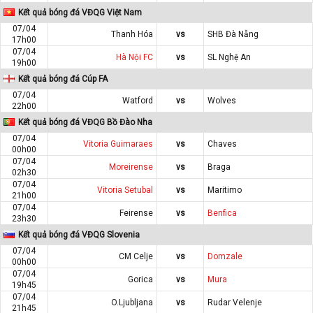
Kết quả bóng đá VĐQG Việt Nam
07/04
Thanh Hóa
vs
SHB Đà Nẵng
17h00
07/04
Hà Nội FC
vs
SL Nghệ An
19h00
Kết quả bóng đá Cúp FA
07/04
Watford
vs
Wolves
22h00
Kết quả bóng đá VĐQG Bồ Đào Nha
07/04
Vitoria Guimaraes
vs
Chaves
00h00
07/04
Moreirense
vs
Braga
02h30
07/04
Vitoria Setubal
vs
Maritimo
21h00
07/04
Feirense
vs
Benfica
23h30
Kết quả bóng đá VĐQG Slovenia
07/04
CM Celje
vs
Domzale
00h00
07/04
Gorica
vs
Mura
19h45
07/04
O.Ljubljana
vs
Rudar Velenje
21h45