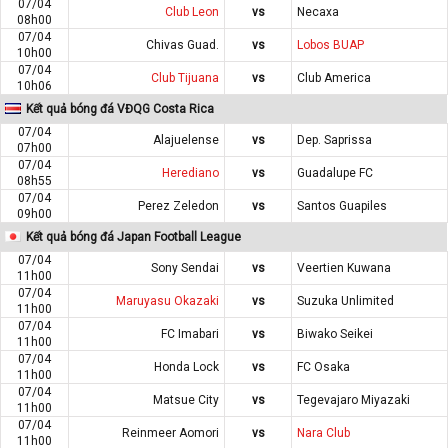
07/04
Club Leon
vs
Necaxa
08h00
07/04
Chivas Guad.
vs
Lobos BUAP
10h00
07/04
Club Tijuana
vs
Club America
10h06
Kết quả bóng đá VĐQG Costa Rica
07/04
Alajuelense
vs
Dep. Saprissa
07h00
07/04
Herediano
vs
Guadalupe FC
08h55
07/04
Perez Zeledon
vs
Santos Guapiles
09h00
Kết quả bóng đá Japan Football League
07/04
Sony Sendai
vs
Veertien Kuwana
11h00
07/04
Maruyasu Okazaki
vs
Suzuka Unlimited
11h00
07/04
FC Imabari
vs
Biwako Seikei
11h00
07/04
Honda Lock
vs
FC Osaka
11h00
07/04
Matsue City
vs
Tegevajaro Miyazaki
11h00
07/04
Reinmeer Aomori
vs
Nara Club
11h00