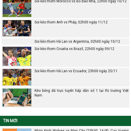
Soi kèo thơm Morocco vs Bồ Đào Nha, 22h00 ngày 10/12
Soi kèo thơm Anh vs Pháp, 02h00 ngày 11/12
Soi kèo thơm Hà Lan vs Argentina, 02h00 ngày 10/12
Soi kèo thơm Croatia vs Brazil, 22h00 ngày 09/12
Soi kèo thơm Hà Lan vs Ecuador, 23h00 ngày 25/11
Kèo bóng đá trực tuyến hấp dẫn số 1 tại thị trường Việt
Nam
TIN MỚI
Nhận Định Wolves vs Man City (23h30, 16/8): Cựu Vương