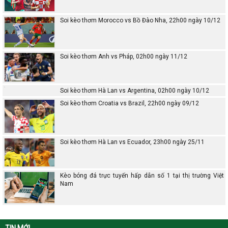
Soi kèo thơm Morocco vs Bồ Đào Nha, 22h00 ngày 10/12
Soi kèo thơm Anh vs Pháp, 02h00 ngày 11/12
Soi kèo thơm Hà Lan vs Argentina, 02h00 ngày 10/12
Soi kèo thơm Croatia vs Brazil, 22h00 ngày 09/12
Soi kèo thơm Hà Lan vs Ecuador, 23h00 ngày 25/11
Kèo bóng đá trực tuyến hấp dẫn số 1 tại thị trường Việt
Nam