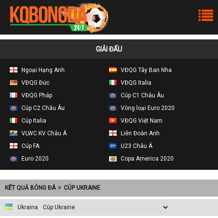
GIẢI ĐẤU
Ngoại Hạng Anh
VĐQG Tây Ban Nha
VĐQG Đức
VĐQG Italia
VĐQG Pháp
Cúp C1 Châu Âu
Cúp C2 Châu Âu
Vòng loại Euro 2020
Cúp Italia
VĐQG Việt Nam
VLWC KV Châu Á
Liên Đoàn Anh
Cúp FA
U23 Châu Á
Euro 2020
Copa America 2020
KẾT QUẢ BÓNG ĐÁ
CÚP UKRAINE
Ukraina