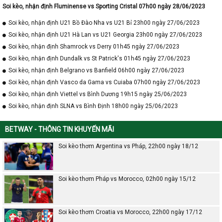
Soi kèo, nhận định Fluminense vs Sporting Cristal 07h00 ngày 28/06/2023
Soi kèo, nhận định U21 Bồ Đào Nha vs U21 Bỉ 23h00 ngày 27/06/2023
Soi kèo, nhận định U21 Hà Lan vs U21 Georgia 23h00 ngày 27/06/2023
Soi kèo, nhận định Shamrock vs Derry 01h45 ngày 27/06/2023
Soi kèo, nhận định Dundalk vs St Patrick's 01h45 ngày 27/06/2023
Soi kèo, nhận định Belgrano vs Banfield 06h00 ngày 27/06/2023
Soi kèo, nhận định Vasco da Gama vs Cuiaba 07h00 ngày 27/06/2023
Soi kèo, nhận định Viettel vs Bình Dương 19h15 ngày 25/06/2023
Soi kèo, nhận định SLNA vs Bình Định 18h00 ngày 25/06/2023
BETWAY - THÔNG TIN KHUYẾN MÃI
Soi kèo thơm Argentina vs Pháp, 22h00 ngày 18/12
Soi kèo thơm Pháp vs Morocco, 02h00 ngày 15/12
Soi kèo thơm Croatia vs Morocco, 22h00 ngày 17/12