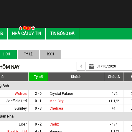
LB
NHÀ CÁI UY TÍN
TIN BÓNG ĐÁ
LỊCH
TỶ LỆ
BXH
 HÔM NAY
hủ
Tỷ số
Khách
Châu Á
g Anh
Wolves
2 - 0
Crystal Palace
- 1/2
Sheffield Utd
0 - 1
Man City
+1 1/2
Burnley
0 - 3
Chelsea
+1
 Ban Nha
Eibar
0 - 2
Cadiz
- 1/4
Real Madrid
4 - 1
Huesca
- 1 1/2