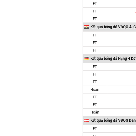
FT
Tajikistan
FT
Thái Lan
FT
Thế Giới
Kết quả bóng đá VĐQG Ai C
Thổ Nhĩ Kỳ
FT
FT
Thụy Sỹ
FT
Thụy Điển
Kết quả bóng đá Hạng 4 Đức
Trung Quốc
FT
Tunisia
FT
Tây Ban Nha
FT
UAE
Hoãn
Ukraina
FT
Uruguay
FT
Hoãn
Uzbekistan
Kết quả bóng đá VĐQG Đa
Venezuela
FT
Việt Nam