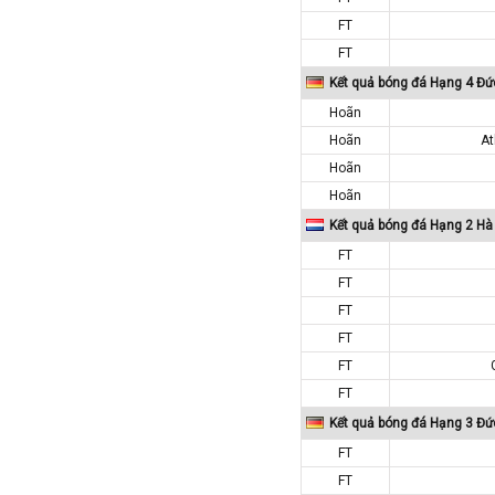
Paraguay
FT
Peru
FT
Pháp
Kết quả bóng đá Hạng 4 Đứ
Phần Lan
Hoãn
Qatar
Hoãn
At
Hoãn
Quốc Tế
Hoãn
Rumany
Kết quả bóng đá Hạng 2 Hà
San Marino
FT
Scotland
FT
Serbia
FT
Singapore
FT
Slovakia
FT
FT
Slovenia
Kết quả bóng đá Hạng 3 Đứ
Syria
FT
Séc
FT
Síp