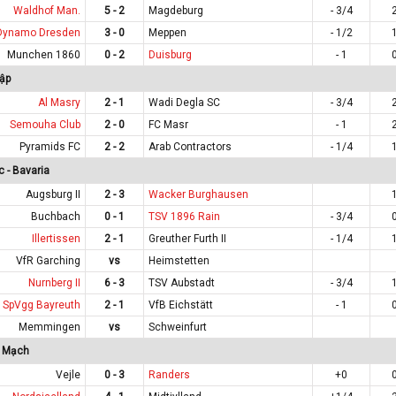
Waldhof Man.
5 - 2
Magdeburg
- 3/4
Dynamo Dresden
3 - 0
Meppen
- 1/2
Munchen 1860
0 - 2
Duisburg
- 1
ập
Al Masry
2 - 1
Wadi Degla SC
- 3/4
Semouha Club
2 - 0
FC Masr
- 1
Pyramids FC
2 - 2
Arab Contractors
- 1/4
 - Bavaria
Augsburg II
2 - 3
Wacker Burghausen
Buchbach
0 - 1
TSV 1896 Rain
- 3/4
Illertissen
2 - 1
Greuther Furth II
- 1/4
VfR Garching
vs
Heimstetten
Nurnberg II
6 - 3
TSV Aubstadt
- 3/4
SpVgg Bayreuth
2 - 1
VfB Eichstätt
- 1
Memmingen
vs
Schweinfurt
n Mạch
Vejle
0 - 3
Randers
+0