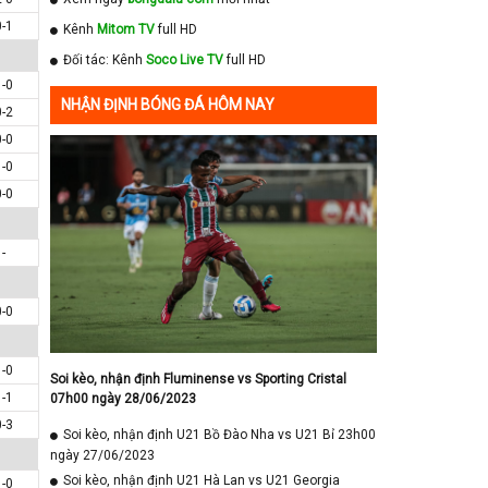
0-1
Kênh
Mitom TV
full HD
Đối tác: Kênh
Soco Live TV
full HD
1-0
NHẬN ĐỊNH BÓNG ĐÁ HÔM NAY
0-2
0-0
1-0
0-0
-
0-0
1-0
Soi kèo, nhận định Fluminense vs Sporting Cristal
1-1
07h00 ngày 28/06/2023
0-3
Soi kèo, nhận định U21 Bồ Đào Nha vs U21 Bỉ 23h00
ngày 27/06/2023
Soi kèo, nhận định U21 Hà Lan vs U21 Georgia
1-0