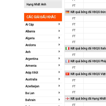
Hạng Nhất Anh
FT
Kết quả bóng đá VĐQG Đức
CÁC GIẢI ĐẤU KHÁC
FT
FT
Ai Cập
FT
Albania
FT
Algeria
FT
Andorra
Kết quả bóng đá VĐQG Itali
Anh
FT
Argentina
Kết quả bóng đá VĐQG Phá
Armenia
FT
Arập Xêút
Kết quả bóng đá VĐQG Việ
Australia
FT
Azerbaijan
FT
FT
Ba Lan
Kết quả bóng đá Hạng Nhất
Bahrain
FT