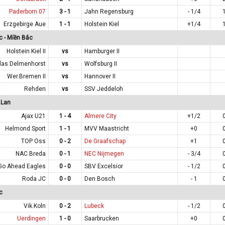
Paderborn 07
3 - 1
Jahn Regensburg
- 1/4
Erzgebirge Aue
1 - 1
Holstein Kiel
+1/4
c - Miền Bắc
Holstein Kiel II
vs
Hamburger II
las Delmenhorst
vs
Wolfsburg II
Wer.Bremen II
vs
Hannover II
Rehden
vs
SSV Jeddeloh
 Lan
Ajax U21
1 - 4
Almere City
+1/2
Helmond Sport
1 - 1
MVV Maastricht
+0
TOP Oss
0 - 2
De Graafschap
+1
NAC Breda
0 - 1
NEC Nijmegen
- 3/4
Go Ahead Eagles
0 - 0
SBV Excelsior
- 1/2
Roda JC
0 - 0
Den Bosch
- 1
c
Vik.Koln
0 - 2
Lubeck
- 1/2
Uerdingen
1 - 0
Saarbrucken
+0