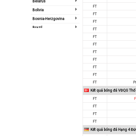
Belarus
FT
Bolivia
FT
Bosnia-Herzgovina
FT
Brazil
FT
Bulgary
FT
FT
Bắc Ireland
FT
Bắc Mỹ
FT
Bỉ
FT
Bồ Đào Nha
FT
Campuchia
FT
P
Canada
Kết quả bóng đá VĐQG Thổ 
Chi Lê
FT
FT
Châu Phi
FT
Châu Á
FT
Châu Âu
Kết quả bóng đá Hạng 4 Đứ
Châu Úc