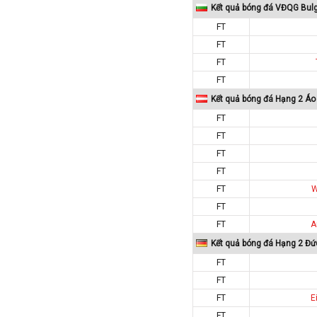
Kết quả bóng đá VĐQG Bulg
Macedonia
FT
Malaysia
FT
Malta
FT
Mexico
FT
Moldova
Kết quả bóng đá Hạng 2 Áo
FT
Montenegro
FT
Mỹ
FT
Na Uy
FT
Nam Mỹ
FT
W
Nam Phi
FT
New Zealand
FT
A
Nga
Kết quả bóng đá Hạng 2 Đứ
Nhật Bản
FT
FT
Nicaragua
FT
E
Oman
FT