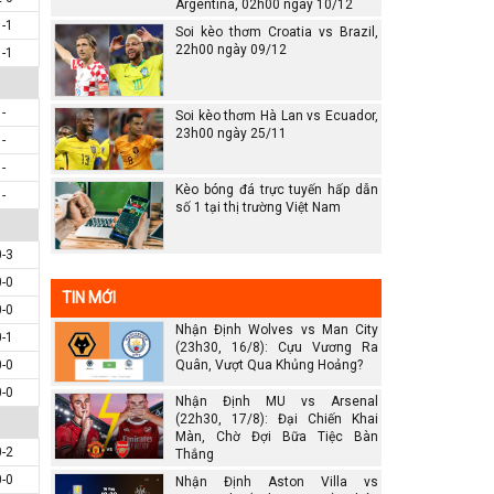
Argentina, 02h00 ngày 10/12
1-1
Soi kèo thơm Croatia vs Brazil,
22h00 ngày 09/12
1-1
-
Soi kèo thơm Hà Lan vs Ecuador,
23h00 ngày 25/11
-
-
Kèo bóng đá trực tuyến hấp dẫn
-
số 1 tại thị trường Việt Nam
0-3
0-0
TIN MỚI
0-0
Nhận Định Wolves vs Man City
0-1
(23h30, 16/8): Cựu Vương Ra
0-0
Quân, Vượt Qua Khủng Hoảng?
0-0
Nhận Định MU vs Arsenal
(22h30, 17/8): Đại Chiến Khai
Màn, Chờ Đợi Bữa Tiệc Bàn
0-2
Thắng
0-0
Nhận Định Aston Villa vs