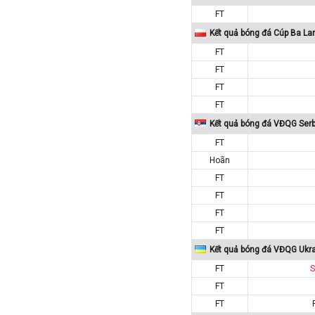
Iran
FT
Iraq
Kết quả bóng đá Cúp Ba La
Ireland
FT
Israel
FT
Italia
FT
FT
Jordan
Kết quả bóng đá VĐQG Serb
Kazakhstan
FT
Kosovo
Hoãn
Kuwait
FT
Lao
FT
Latvia
FT
Li băng
FT
Liechtenstein
Kết quả bóng đá VĐQG Ukr
FT
S
Lithuania
FT
Luxembourg
FT
Ma rốc