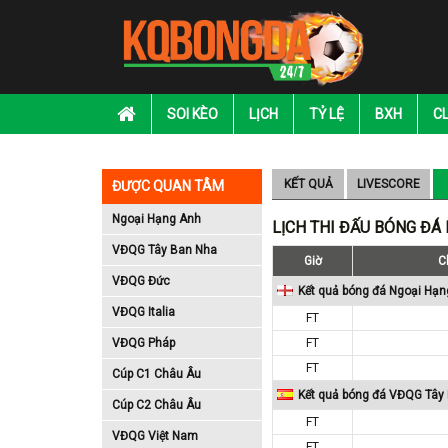
SOI KÈO
LỊCH
TỶ LỆ
BXH
C
KẾT QUẢ
LIVESCORE
ĐƯỢC QUAN TÂM
Ngoại Hạng Anh
LỊCH THI ĐẤU BÓNG ĐÁ
VĐQG Tây Ban Nha
Giờ
C
VĐQG Đức
Kết quả bóng đá Ngoại Hạn
VĐQG Italia
FT
VĐQG Pháp
FT
FT
Cúp C1 Châu Âu
Kết quả bóng đá VĐQG Tây
Cúp C2 Châu Âu
FT
VĐQG Việt Nam
FT