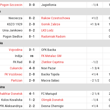
Pogon Szczecin
3 - 0
Jagiellonia
- 1/4
n
Nieciecza
0 - 2
Rakow Czestochowa
+1/2
KSZO 1929
2 - 3
Gornik Zabrze
+1 3/4
Unia Janikowo
0 - 2
LKS Lodz
Pogon Siedlce
0 - 1
Radomiak Radom
ia
Vojvodina
3 - 1
OFK Backa
Indija
vs
FK Metalac GM
FK Rad
0 - 2
Zlatibor Cajetina
- 1/2
Cukaricki
4 - 0
Novi Pazar
- 1 3/4
FK Vozdovac
2 - 0
Backa Topola
+1/4
Partizan
2 - 0
Macva Sabac
- 2 1/2
aina
hakhtar Donetsk
4 - 1
FC Mariupol
- 2 1/4
Kolos Kovalivka
1 - 2
Olimpik Donetsk
- 1/4
PFK Aleksandriya
2 - 2
Desna Chernigiv
+1/4