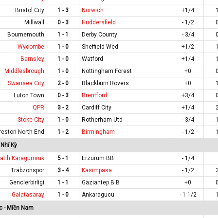
Bristol City
1 - 3
Norwich
+1/4
Millwall
0 - 3
Huddersfield
- 1/2
Bournemouth
1 - 1
Derby County
- 3/4
Wycombe
1 - 0
Sheffield Wed.
+1/2
Barnsley
1 - 0
Watford
+1/4
Middlesbrough
1 - 0
Nottingham Forest
+0
Swansea City
2 - 0
Blackburn Rovers
+0
Luton Town
0 - 3
Brentford
+3/4
QPR
3 - 2
Cardiff City
+1/4
Stoke City
1 - 0
Rotherham Utd
- 3/4
reston North End
1 - 2
Birmingham
- 1/2
Nhĩ Kỳ
Fatih Karagumruk
5 - 1
Erzurum BB
- 1/4
Trabzonspor
3 - 4
Kasimpasa
- 1/2
Genclerbirligi
1 - 1
Gaziantep B.B
+0
Galatasaray
1 - 0
Ankaragucu
- 1 1/2
c - Miền Nam