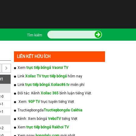
Tìm kiếm
LIÊN KẾT HỮU ÍCH
Xem
trực tiếp bóngá Vaoroi TV
Link
Xoilac TV trực tiếp bóngá
hôm nay
H1
Link
trực tiếp bóngá Xoilac86.tv
miễn phí
Đối tác: Kênh
Xoilac 365
bình luận tiếng Việt.
2-0
Xem:
90P TV
trực tuyến tiếng Việt
0-1
Tructiepbongda
Tructiepbongda Cakhia
0-1
Kênh: Xem bóngá
VeboTV
tiếng Việt
Xem
trực tiếp bóngá Rakhoi TV
0-2
2-0
Xem ngay
bongdalu com
mới nhất