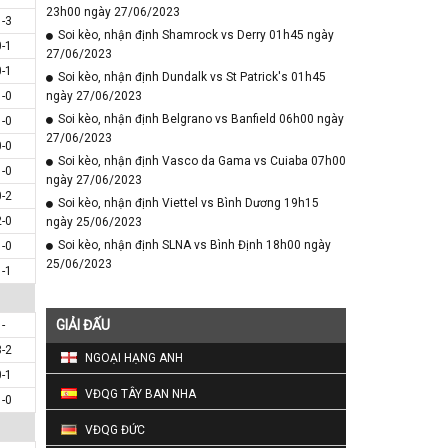
23h00 ngày 27/06/2023
1-3
Soi kèo, nhận định Shamrock vs Derry 01h45 ngày
0-1
27/06/2023
0-1
Soi kèo, nhận định Dundalk vs St Patrick's 01h45
1-0
ngày 27/06/2023
Soi kèo, nhận định Belgrano vs Banfield 06h00 ngày
1-0
27/06/2023
0-0
Soi kèo, nhận định Vasco da Gama vs Cuiaba 07h00
1-0
ngày 27/06/2023
0-2
Soi kèo, nhận định Viettel vs Bình Dương 19h15
2-0
ngày 25/06/2023
Soi kèo, nhận định SLNA vs Bình Định 18h00 ngày
1-0
25/06/2023
1-1
GIẢI ĐẤU
-
3-2
NGOẠI HẠNG ANH
0-1
VĐQG TÂY BAN NHA
1-0
VĐQG ĐỨC