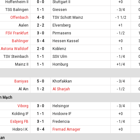
Hoffenheim II
0 - 0
Stuttgart II
+0
TSG Balingen
1 - 1
Giessen
- 3/4
Offenbach
4 - 0
TSV Schott Mainz
- 1 1/2
Aalen
2 - 2
Elversberg
+1
FSV Frankfurt
3 - 0
Pirmasens
- 1/2
Bahlinger
5 - 4
Hessen Kassel
+0
Astoria Walldorf
2 - 0
Koblenz
- 1
TSV Steinbach
1 - 1
SSV Ulm
- 1/4
Mainz II
1 - 1
Homburg
+1/4
Baniyas
5 - 0
Khorfakkan
- 3/4
Al Ain
1 - 2
Al Sharjah
- 1/2
an Mạch
Viborg
3 - 0
Helsingor
- 3/4
Kolding IF
1 - 1
Hvidovre IF
+0
Esbjerg FB
3 - 1
Fredericia
- 1/4
Hobro I.K.
0 - 4
Fremad Amager
+0
Lan