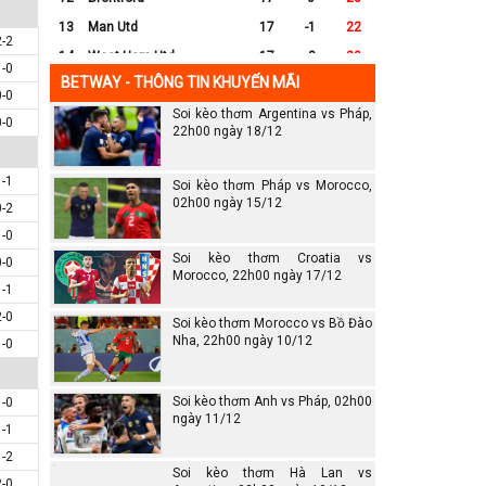
13
Man Utd
17
-1
22
2-2
14
West Ham Utd
17
-8
20
1-0
BETWAY - THÔNG TIN KHUYẾN MÃI
15
Everton
17
-7
17
0-0
Soi kèo thơm Argentina vs Pháp,
16
Crystal Palace
17
-8
16
0-0
22h00 ngày 18/12
17
Leicester City
17
-16
14
18
Ipswich
17
-16
12
1-1
Soi kèo thơm Pháp vs Morocco,
19
Wolves
17
-13
12
02h00 ngày 15/12
0-2
20
Southampton
17
-25
6
1-0
Soi kèo thơm Croatia vs
0-0
Morocco, 22h00 ngày 17/12
1-1
2-0
Soi kèo thơm Morocco vs Bồ Đào
Nha, 22h00 ngày 10/12
1-0
Soi kèo thơm Anh vs Pháp, 02h00
1-0
ngày 11/12
1-1
1-2
Soi kèo thơm Hà Lan vs
2-0