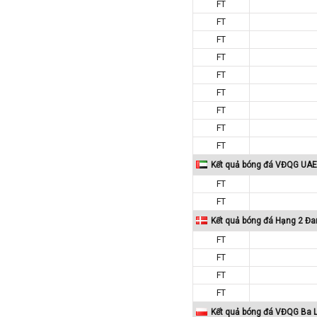
FT
Colombia
FT
Costa Rica
FT
Croatia
FT
FT
Ecuador
FT
Estonia
FT
Georgia
FT
Gibralta
FT
Honduras
Kết quả bóng đá VĐQG UAE
Hungary
FT
Hy Lạp
FT
Hà Lan
Kết quả bóng đá Hạng 2 Đ
Hàn Quốc
FT
FT
Hồng Kông
FT
Iceland
FT
Indonesia
Kết quả bóng đá VĐQG Ba 