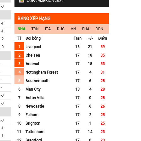
COPA AMERICA 2020
1-0
BẢNG XẾP HẠNG
0-1
NHA
TBN
ITA
DUC
VN
PHA
BDN
1-1
TT
Đội bóng
Trận
+/-
Điểm
0-2
0-0
1
Liverpool
16
21
39
2
Chelsea
17
18
35
-
3
Arsenal
17
18
33
-
4
Nottingham Forest
17
4
31
-
5
Bournemouth
17
6
28
-
6
Man City
18
4
28
1-0
7
Aston Villa
17
0
28
0-0
8
Newcastle
17
6
26
9
Fulham
17
2
25
2-0
10
Brighton
17
1
25
0-1
11
Tottenham
17
14
23
0-1
12
Brentford
17
0
23