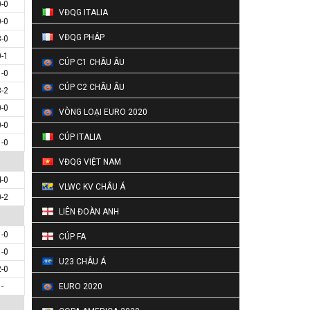
0-0
VĐQG ITALIA
0-0
VĐQG PHÁP
3-0
0-1
CÚP C1 CHÂU ÂU
1-0
CÚP C2 CHÂU ÂU
3-2
0-0
VÒNG LOẠI EURO 2020
0-0
CÚP ITALIA
1-0
VĐQG VIỆT NAM
4-0
VLWC KV CHÂU Á
0-2
LIÊN ĐOÀN ANH
1-0
CÚP FA
1-0
U23 CHÂU Á
2-0
-
EURO 2020