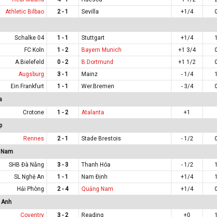
Athletic Bilbao
2 - 1
Sevilla
+1/4
Schalke 04
1 - 1
Stuttgart
+1/4
FC Koln
1 - 2
Bayern Munich
+1 3/4
A.Bielefeld
0 - 2
B.Dortmund
+1 1/2
Augsburg
3 - 1
Mainz
- 1/4
Ein.Frankfurt
1 - 1
Wer.Bremen
- 3/4
a
Crotone
1 - 2
Atalanta
+1
p
Rennes
2 - 1
Stade Brestois
- 1/2
t Nam
SHB Đà Nẵng
3 - 3
Thanh Hóa
- 1/2
SL Nghệ An
1 - 1
Nam Định
+1/4
Hải Phòng
2 - 4
Quảng Nam
+1/4
 Anh
Coventry
3 - 2
Reading
+0