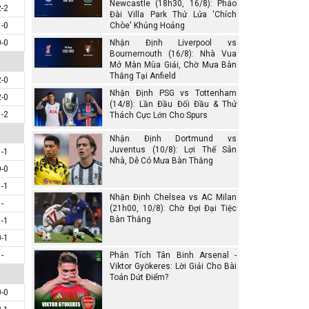
Newcastle (18h30, 16/8): Pháo
2-2
Đài Villa Park Thử Lửa 'Chích
1-0
Chòe' Khủng Hoảng
0-0
Nhận Định Liverpool vs
Bournemouth (16/8): Nhà Vua
Mở Màn Mùa Giải, Chờ Mưa Bàn
Thắng Tại Anfield
2-0
Nhận Định PSG vs Tottenham
2-0
(14/8): Lần Đầu Đối Đầu & Thử
1-2
Thách Cực Lớn Cho Spurs
Nhận Định Dortmund vs
Juventus (10/8): Lợi Thế Sân
1-1
Nhà, Dễ Có Mưa Bàn Thắng
0-0
1-1
Nhận Định Chelsea vs AC Milan
-
(21h00, 10/8): Chờ Đợi Đại Tiệc
Bàn Thắng
1-1
0-1
-
Phân Tích Tân Binh Arsenal -
Viktor Gyökeres: Lời Giải Cho Bài
Toán Dứt Điểm?
0-0