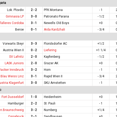
aria
Lok. Plovdiv
2 - 2
PFK Montana
- 1
Gimnasia LP
3 - 0
Patronato Parana
- 1/2
Talleres Cordoba
3 - 1
Newells Old Boys
+0
Beroe
0 - 1
Arda Kardzhali
- 3/4
Vorwarts Steyr
3 - 3
Floridsdorfer AC
+1/2
Austria Wien II
0 - 2
Liefering
+1 1/4
SV Lafnitz
2 - 0
Kapfenberg
- 1/2
LASK Juniors
2 - 0
Grazer AK
+0
acker Innsbruck
3 - 2
Horn
- 1
Blau Weiss Linz
3 - 1
Rapid Wien II
- 3/4
ustria Klagenfurt
3 - 0
SKU Amstetten
- 1
c
Fort.Dusseldorf
1 - 0
Heidenheim
+0
Hamburger
2 - 2
St. Pauli
- 1
in.Braunschweig
3 - 2
Nurnberg
+1/4
Osnabruck
2 - 1
Sandhausen
+0