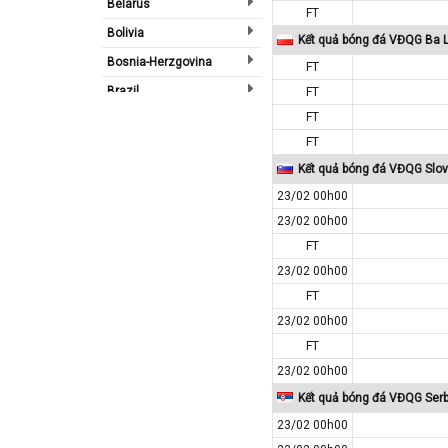
Belarus
FT
Bolivia
Kết quả bóng đá VĐQG Ba 
Bosnia-Herzgovina
FT
Brazil
FT
FT
Bulgary
FT
Bắc Ireland
Kết quả bóng đá VĐQG Slov
Bắc Mỹ
23/02 00h00
Bỉ
23/02 00h00
Bồ Đào Nha
FT
Campuchia
23/02 00h00
Canada
FT
23/02 00h00
Chi Lê
FT
Châu Phi
23/02 00h00
Châu Á
Kết quả bóng đá VĐQG Serb
Châu Âu
23/02 00h00
Châu Úc