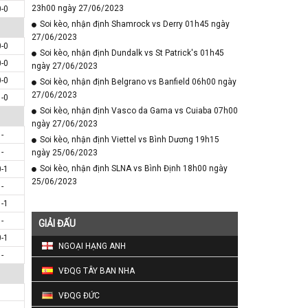
23h00 ngày 27/06/2023
0-0
Soi kèo, nhận định Shamrock vs Derry 01h45 ngày
27/06/2023
0-0
Soi kèo, nhận định Dundalk vs St Patrick's 01h45
0-0
ngày 27/06/2023
0-0
Soi kèo, nhận định Belgrano vs Banfield 06h00 ngày
27/06/2023
1-0
Soi kèo, nhận định Vasco da Gama vs Cuiaba 07h00
ngày 27/06/2023
-
Soi kèo, nhận định Viettel vs Bình Dương 19h15
-
ngày 25/06/2023
Soi kèo, nhận định SLNA vs Bình Định 18h00 ngày
0-1
25/06/2023
-
1-1
-
GIẢI ĐẤU
0-1
NGOẠI HẠNG ANH
-
VĐQG TÂY BAN NHA
VĐQG ĐỨC