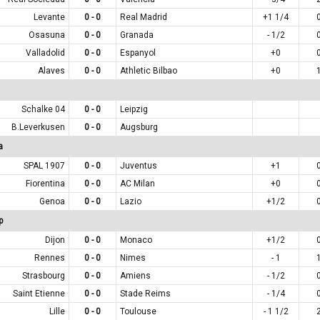
Levante
0 - 0
Real Madrid
+1 1/4
Osasuna
0 - 0
Granada
- 1/2
Valladolid
0 - 0
Espanyol
+0
Alaves
0 - 0
Athletic Bilbao
+0
Schalke 04
0 - 0
Leipzig
B.Leverkusen
0 - 0
Augsburg
a
SPAL 1907
0 - 0
Juventus
+1
Fiorentina
0 - 0
AC Milan
+0
Genoa
0 - 0
Lazio
+1/2
p
Dijon
0 - 0
Monaco
+1/2
Rennes
0 - 0
Nimes
- 1
Strasbourg
0 - 0
Amiens
- 1/2
Saint Etienne
0 - 0
Stade Reims
- 1/4
Lille
0 - 0
Toulouse
- 1 1/2