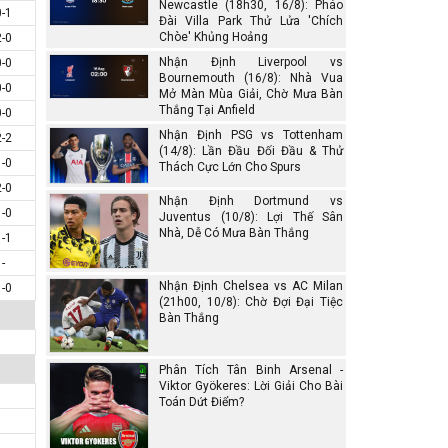
Newcastle (18h30, 16/8): Pháo
0-1
Đài Villa Park Thử Lửa 'Chích
Chòe' Khủng Hoảng
2-0
Nhận Định Liverpool vs
0-0
Bournemouth (16/8): Nhà Vua
0-0
Mở Màn Mùa Giải, Chờ Mưa Bàn
Thắng Tại Anfield
0-0
Nhận Định PSG vs Tottenham
2-2
(14/8): Lần Đầu Đối Đầu & Thử
1-0
Thách Cực Lớn Cho Spurs
2-0
Nhận Định Dortmund vs
1-0
Juventus (10/8): Lợi Thế Sân
Nhà, Dễ Có Mưa Bàn Thắng
1-1
-
Nhận Định Chelsea vs AC Milan
1-0
(21h00, 10/8): Chờ Đợi Đại Tiệc
Bàn Thắng
Phân Tích Tân Binh Arsenal -
Viktor Gyökeres: Lời Giải Cho Bài
Toán Dứt Điểm?