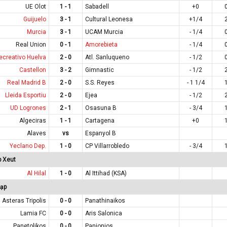
UE Olot
1 - 1
Sabadell
+0
Guijuelo
3 - 1
Cultural Leonesa
+1/4
Murcia
3 - 1
UCAM Murcia
- 1/4
Real Union
0 - 1
Amorebieta
- 1/4
ecreativo Huelva
2 - 0
Atl. Sanluqueno
- 1/2
Castellon
3 - 2
Gimnastic
- 1/2
Real Madrid B
2 - 0
S.S. Reyes
- 1 1/4
Lleida Esportiu
2 - 0
Ejea
- 1/2
UD Logrones
2 - 1
Osasuna B
- 3/4
Algeciras
1 - 1
Cartagena
+0
Alaves
vs
Espanyol B
Yeclano Dep.
1 - 0
CP Villarrobledo
- 3/4
p Xeut
Al Hilal
1 - 0
Al Ittihad (KSA)
Lạp
Asteras Tripolis
0 - 0
Panathinaikos
Lamia FC
0 - 0
Aris Salonica
Panetolikos
0 - 0
Panionios