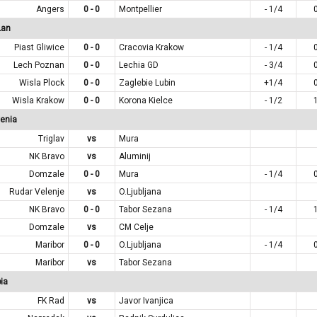
Angers
0 - 0
Montpellier
- 1/4
Lan
Piast Gliwice
0 - 0
Cracovia Krakow
- 1/4
Lech Poznan
0 - 0
Lechia GD
- 3/4
Wisla Plock
0 - 0
Zaglebie Lubin
+1/4
Wisla Krakow
0 - 0
Korona Kielce
- 1/2
enia
Triglav
vs
Mura
NK Bravo
vs
Aluminij
Domzale
0 - 0
Mura
- 1/4
Rudar Velenje
vs
O.Ljubljana
NK Bravo
0 - 0
Tabor Sezana
- 1/4
Domzale
vs
CM Celje
Maribor
0 - 0
O.Ljubljana
- 1/4
Maribor
vs
Tabor Sezana
ia
FK Rad
vs
Javor Ivanjica