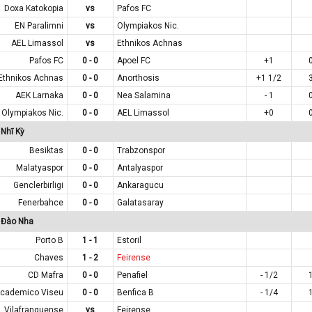
Doxa Katokopia
vs
Pafos FC
EN Paralimni
vs
Olympiakos Nic.
AEL Limassol
vs
Ethnikos Achnas
Pafos FC
0 - 0
Apoel FC
+1
Ethnikos Achnas
0 - 0
Anorthosis
+1 1/2
AEK Larnaka
0 - 0
Nea Salamina
- 1
Olympiakos Nic.
0 - 0
AEL Limassol
+0
Nhĩ Kỳ
Besiktas
0 - 0
Trabzonspor
Malatyaspor
0 - 0
Antalyaspor
Genclerbirligi
0 - 0
Ankaragucu
Fenerbahce
0 - 0
Galatasaray
 Đào Nha
Porto B
1 - 1
Estoril
Chaves
1 - 2
Feirense
CD Mafra
0 - 0
Penafiel
- 1/2
cademico Viseu
0 - 0
Benfica B
- 1/4
Vilafranquense
vs
Feirense