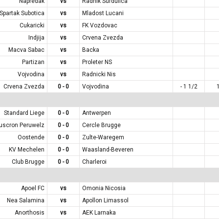
Napredak
vs
Radnik Surdulica
Spartak Subotica
vs
Mladost Lucani
Cukaricki
vs
FK Vozdovac
Indjija
vs
Crvena Zvezda
Macva Sabac
vs
Backa
Partizan
vs
Proleter NS
Vojvodina
vs
Radnicki Nis
Crvena Zvezda
0 - 0
Vojvodina
- 1 1/2
Standard Liege
0 - 0
Antwerpen
uscron Peruwelz
0 - 0
Cercle Brugge
Oostende
0 - 0
Zulte-Waregem
KV Mechelen
0 - 0
Waasland-Beveren
Club Brugge
0 - 0
Charleroi
Apoel FC
vs
Omonia Nicosia
Nea Salamina
vs
Apollon Limassol
Anorthosis
vs
AEK Larnaka