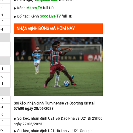
0-0
Kênh
Mitom TV
full HD
0-3
Đối tác: Kênh
Soco Live TV
full HD
0-0
NHẬN ĐỊNH BÓNG ĐÁ HÔM NAY
1-1
0-1
0-0
0-1
0-0
Soi kèo, nhận định Fluminense vs Sporting Cristal
1-1
07h00 ngày 28/06/2023
0-0
Soi kèo, nhận định U21 Bồ Đào Nha vs U21 Bỉ 23h00
0-0
ngày 27/06/2023
2-0
Soi kèo, nhận định U21 Hà Lan vs U21 Georgia