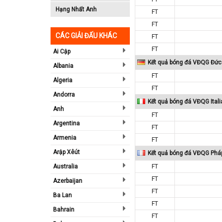
Hạng Nhất Anh
FT
FT
CÁC GIẢI ĐẤU KHÁC
FT
FT
Ai Cập
Kết quả bóng đá VĐQG Đức
Albania
FT
Algeria
FT
Andorra
Kết quả bóng đá VĐQG Itali
Anh
FT
Argentina
FT
Armenia
FT
Arập Xêút
Kết quả bóng đá VĐQG Phá
Australia
FT
FT
Azerbaijan
FT
Ba Lan
FT
Bahrain
FT