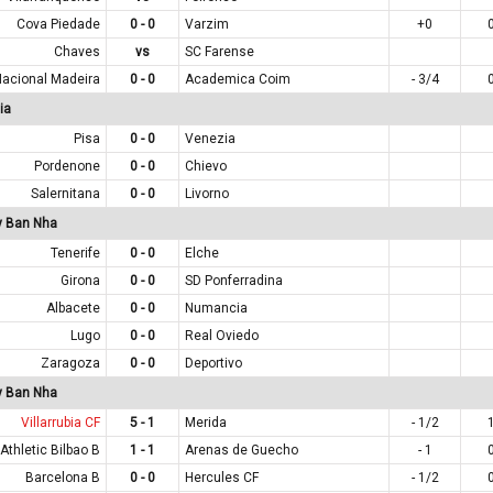
Cova Piedade
0 - 0
Varzim
+0
Chaves
vs
SC Farense
Nacional Madeira
0 - 0
Academica Coim
- 3/4
ia
Pisa
0 - 0
Venezia
Pordenone
0 - 0
Chievo
Salernitana
0 - 0
Livorno
y Ban Nha
Tenerife
0 - 0
Elche
Girona
0 - 0
SD Ponferradina
Albacete
0 - 0
Numancia
Lugo
0 - 0
Real Oviedo
Zaragoza
0 - 0
Deportivo
y Ban Nha
Villarrubia CF
5 - 1
Merida
- 1/2
Athletic Bilbao B
1 - 1
Arenas de Guecho
- 1
Barcelona B
0 - 0
Hercules CF
- 1/2