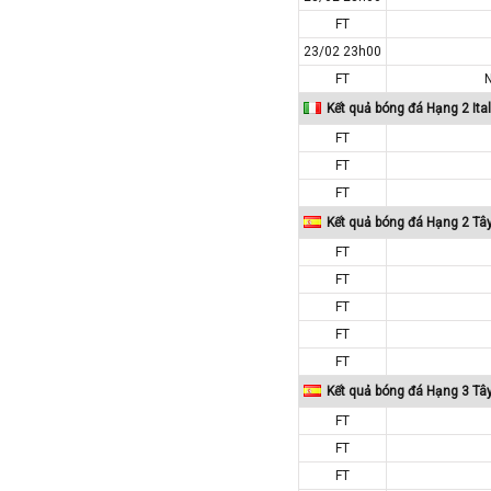
FT
Macedonia
23/02 23h00
Malaysia
FT
Malta
Kết quả bóng đá Hạng 2 Ital
Mexico
FT
Moldova
FT
Montenegro
FT
Mỹ
Kết quả bóng đá Hạng 2 Tâ
Na Uy
FT
Nam Mỹ
FT
FT
Nam Phi
FT
New Zealand
FT
Nga
Kết quả bóng đá Hạng 3 Tâ
Nhật Bản
FT
Nicaragua
FT
Oman
FT