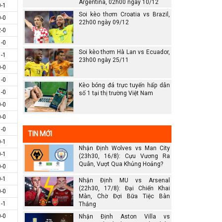
Argentina, 02h00 ngày 10/12
0-1
Soi kèo thơm Croatia vs Brazil,
0-0
22h00 ngày 09/12
2-0
1-0
Soi kèo thơm Hà Lan vs Ecuador,
1-1
23h00 ngày 25/11
0-0
1-0
Kèo bóng đá trực tuyến hấp dẫn
1-0
số 1 tại thị trường Việt Nam
0-0
0-0
1-0
TIN MỚI
0-1
Nhận Định Wolves vs Man City
0-1
(23h30, 16/8): Cựu Vương Ra
Quân, Vượt Qua Khủng Hoảng?
0-0
0-1
Nhận Định MU vs Arsenal
(22h30, 17/8): Đại Chiến Khai
0-0
Màn, Chờ Đợi Bữa Tiệc Bàn
1-1
Thắng
0-0
Nhận Định Aston Villa vs