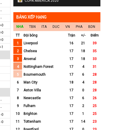
COPA AMERICA 2020
-
-
BẢNG XẾP HẠNG
-
0-0
NHA
TBN
ITA
DUC
VN
PHA
BDN
3-0
TT
Đội bóng
Trận
+/-
Điểm
0-0
1
Liverpool
16
21
39
0-1
2
Chelsea
17
18
35
3
Arsenal
17
18
33
4
Nottingham Forest
17
4
31
5
Bournemouth
17
6
28
6
Man City
18
4
28
7
Aston Villa
17
0
28
8
Newcastle
17
6
26
-
9
Fulham
17
2
25
-
10
Brighton
17
1
25
1-0
11
Tottenham
17
14
23
1-0
12
Brentford
17
0
23