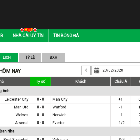
LB
NHÀ CÁI UY TÍN
TIN BÓNG ĐÁ
LỊCH
TỶ LỆ
BXH
 HÔM NAY
hủ
Tỷ số
Khách
Châu Á
g Anh
Leicester City
0 - 0
Man City
+1
Man Utd
0 - 0
Watford
- 1
Wolves
0 - 0
Norwich
- 1
Arsenal
0 - 0
Everton
- 1/2
 Ban Nha
Real Sociedad
0 - 0
Valencia
- 3/4