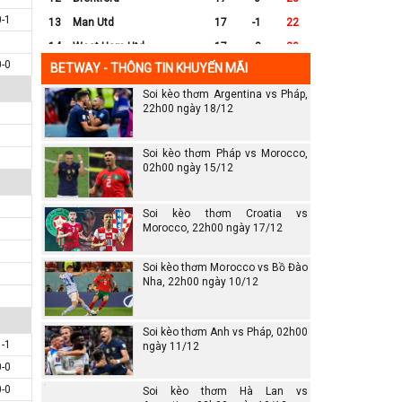
0-1
13
Man Utd
17
-1
22
14
West Ham Utd
17
-8
20
0-0
BETWAY - THÔNG TIN KHUYẾN MÃI
15
Everton
17
-7
17
Soi kèo thơm Argentina vs Pháp,
16
Crystal Palace
17
-8
16
22h00 ngày 18/12
17
Leicester City
17
-16
14
18
Ipswich
17
-16
12
Soi kèo thơm Pháp vs Morocco,
19
Wolves
17
-13
12
02h00 ngày 15/12
20
Southampton
17
-25
6
Soi kèo thơm Croatia vs
Morocco, 22h00 ngày 17/12
Soi kèo thơm Morocco vs Bồ Đào
Nha, 22h00 ngày 10/12
Soi kèo thơm Anh vs Pháp, 02h00
1-1
ngày 11/12
0-0
0-0
Soi kèo thơm Hà Lan vs