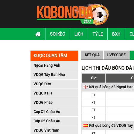
SOI KÈO
LỊCH
TỶ LỆ
BXH
C
KẾT QUẢ
LIVESCORE
ĐƯỢC QUAN TÂM
Ngoại Hạng Anh
LỊCH THI ĐẤU BÓNG ĐÁ
VĐQG Tây Ban Nha
Giờ
C
VĐQG Đức
Kết quả bóng đá Ngoại Hạn
VĐQG Italia
FT
VĐQG Pháp
FT
FT
Cúp C1 Châu Âu
FT
Cúp C2 Châu Âu
Kết quả bóng đá VĐQG Tây
VĐQG Việt Nam
FT