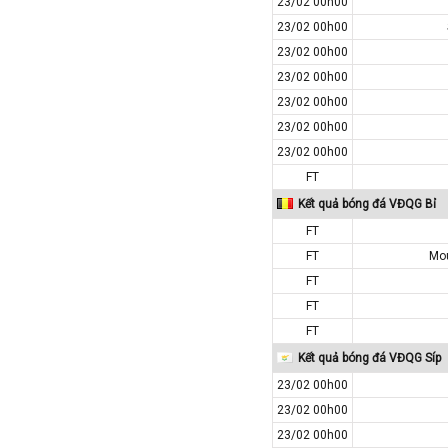
23/02 00h00
Colombia
23/02 00h00
Costa Rica
23/02 00h00
23/02 00h00
Croatia
23/02 00h00
Ecuador
23/02 00h00
Estonia
23/02 00h00
Georgia
FT
Gibralta
Kết quả bóng đá VĐQG Bỉ
Honduras
FT
Hungary
FT
Mo
Hy Lạp
FT
FT
Hà Lan
FT
Hàn Quốc
Kết quả bóng đá VĐQG Síp
Hồng Kông
23/02 00h00
Iceland
23/02 00h00
Indonesia
23/02 00h00