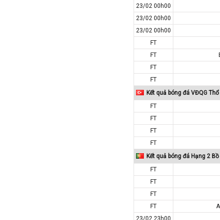
Iran
23/02 00h00
Iraq
23/02 00h00
23/02 00h00
Ireland
FT
Israel
FT
Italia
FT
Jordan
FT
Kazakhstan
Kết quả bóng đá VĐQG Thổ 
Kosovo
FT
Kuwait
FT
FT
Lao
FT
Latvia
Kết quả bóng đá Hạng 2 Bồ
Li băng
FT
Liechtenstein
FT
Lithuania
FT
Luxembourg
FT
A
Ma rốc
23/02 23h00