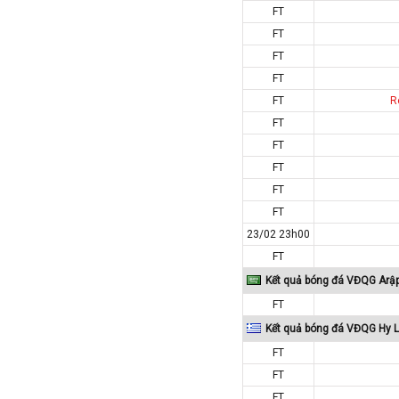
FT
Tajikistan
FT
Thái Lan
FT
Thế Giới
FT
Thổ Nhĩ Kỳ
FT
R
FT
Thụy Sỹ
FT
Thụy Điển
FT
Trung Quốc
FT
Tunisia
FT
Tây Ban Nha
23/02 23h00
UAE
FT
Kết quả bóng đá VĐQG Arậ
Ukraina
FT
Uruguay
Kết quả bóng đá VĐQG Hy 
Uzbekistan
FT
Venezuela
FT
Việt Nam
FT