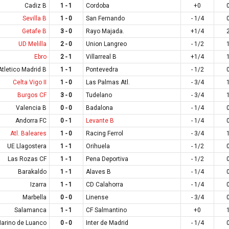
Cadiz B
1 - 1
Cordoba
+0
Sevilla B
1 - 0
San Fernando
- 1/4
Getafe B
3 - 0
Rayo Majada.
+1/4
UD Melilla
2 - 0
Union Langreo
- 1/2
Ebro
2 - 1
Villarreal B
+1/4
Atletico Madrid B
1 - 1
Pontevedra
- 1/2
Celta Vigo II
1 - 0
Las Palmas Atl.
- 3/4
Burgos CF
3 - 0
Tudelano
- 3/4
Valencia B
0 - 0
Badalona
- 1/4
Andorra FC
0 - 1
Levante B
- 1/4
Atl. Baleares
1 - 0
Racing Ferrol
- 3/4
UE Llagostera
1 - 1
Orihuela
- 1/2
Las Rozas CF
1 - 1
Pena Deportiva
- 1/2
Barakaldo
1 - 1
Alaves B
- 1/4
Izarra
1 - 1
CD Calahorra
- 1/4
Marbella
0 - 0
Linense
- 3/4
Salamanca
1 - 1
CF Salmantino
+0
arino de Luanco
0 - 0
Inter de Madrid
- 1/4