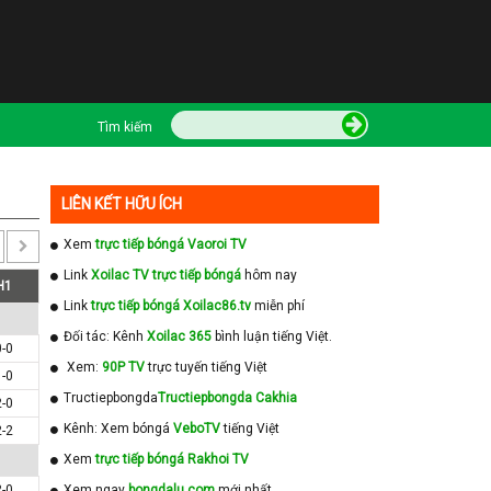
Tìm kiếm
LIÊN KẾT HỮU ÍCH
Xem
trực tiếp bóngá Vaoroi TV
Link
Xoilac TV trực tiếp bóngá
hôm nay
H1
Link
trực tiếp bóngá Xoilac86.tv
miễn phí
Đối tác: Kênh
Xoilac 365
bình luận tiếng Việt.
0-0
Xem:
90P TV
trực tuyến tiếng Việt
1-0
Tructiepbongda
Tructiepbongda Cakhia
2-0
Kênh: Xem bóngá
VeboTV
tiếng Việt
2-2
Xem
trực tiếp bóngá Rakhoi TV
2-0
Xem ngay
bongdalu com
mới nhất