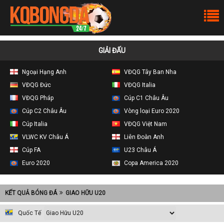
GIẢI ĐẤU
Ngoại Hạng Anh
VĐQG Tây Ban Nha
VĐQG Đức
VĐQG Italia
VĐQG Pháp
Cúp C1 Châu Âu
Cúp C2 Châu Âu
Vòng loại Euro 2020
Cúp Italia
VĐQG Việt Nam
VLWC KV Châu Á
Liên Đoàn Anh
Cúp FA
U23 Châu Á
Euro 2020
Copa America 2020
KẾT QUẢ BÓNG ĐÁ
GIAO HỮU U20
Quốc Tế