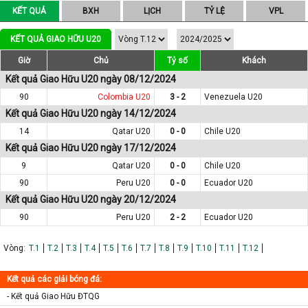
KẾT QUẢ
BXH
LỊCH
TỶ LỆ
VPL
KẾT QUẢ GIAO HỮU U20
Giờ
Chủ
Tỷ số
Khách
Kết quả Giao Hữu U20 ngày 08/12/2024
90
Colombia U20
3 - 2
Venezuela U20
Kết quả Giao Hữu U20 ngày 14/12/2024
14
Qatar U20
0 - 0
Chile U20
Kết quả Giao Hữu U20 ngày 17/12/2024
9
Qatar U20
0 - 0
Chile U20
90
Peru U20
0 - 0
Ecuador U20
Kết quả Giao Hữu U20 ngày 20/12/2024
90
Peru U20
2 - 2
Ecuador U20
Vòng:
T.1
T.2
T.3
T.4
T.5
T.6
T.7
T.8
T.9
T.10
T.11
T.12
Kết quả các giải bóng đá:
- Kết quả Giao Hữu ĐTQG