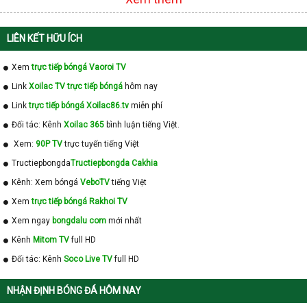
LIÊN KẾT HỮU ÍCH
Xem
trực tiếp bóngá Vaoroi TV
Link
Xoilac TV trực tiếp bóngá
hôm nay
Link
trực tiếp bóngá Xoilac86.tv
miễn phí
Đối tác: Kênh
Xoilac 365
bình luận tiếng Việt.
Xem:
90P TV
trực tuyến tiếng Việt
Tructiepbongda
Tructiepbongda Cakhia
Kênh: Xem bóngá
VeboTV
tiếng Việt
Xem
trực tiếp bóngá Rakhoi TV
Xem ngay
bongdalu com
mới nhất
Kênh
Mitom TV
full HD
Đối tác: Kênh
Soco Live TV
full HD
NHẬN ĐỊNH BÓNG ĐÁ HÔM NAY