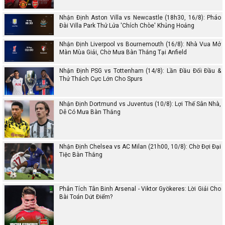
Nhận Định Aston Villa vs Newcastle (18h30, 16/8): Pháo
Đài Villa Park Thử Lửa 'Chích Chòe' Khủng Hoảng
Nhận Định Liverpool vs Bournemouth (16/8): Nhà Vua Mở
Màn Mùa Giải, Chờ Mưa Bàn Thắng Tại Anfield
Nhận Định PSG vs Tottenham (14/8): Lần Đầu Đối Đầu &
Thử Thách Cực Lớn Cho Spurs
Nhận Định Dortmund vs Juventus (10/8): Lợi Thế Sân Nhà,
Dễ Có Mưa Bàn Thắng
Nhận Định Chelsea vs AC Milan (21h00, 10/8): Chờ Đợi Đại
Tiệc Bàn Thắng
Phân Tích Tân Binh Arsenal - Viktor Gyökeres: Lời Giải Cho
Bài Toán Dứt Điểm?