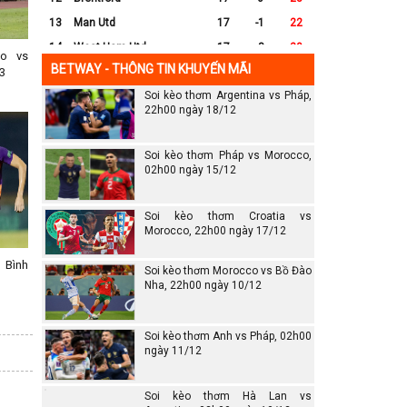
13
Man Utd
17
-1
22
14
West Ham Utd
17
-8
20
no vs
BETWAY - THÔNG TIN KHUYẾN MÃI
3
15
Everton
17
-7
17
Soi kèo thơm Argentina vs Pháp,
16
Crystal Palace
17
-8
16
22h00 ngày 18/12
17
Leicester City
17
-16
14
18
Ipswich
17
-16
12
Soi kèo thơm Pháp vs Morocco,
19
Wolves
17
-13
12
02h00 ngày 15/12
20
Southampton
17
-25
6
Soi kèo thơm Croatia vs
Morocco, 22h00 ngày 17/12
 Bình
Soi kèo thơm Morocco vs Bồ Đào
Nha, 22h00 ngày 10/12
Soi kèo thơm Anh vs Pháp, 02h00
ngày 11/12
Soi kèo thơm Hà Lan vs