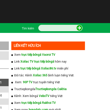
Tìm kiếm
LIÊN KẾT HỮU ÍCH
Xem
trực tiếp bóngá Vaoroi TV
Link
Xoilac TV trực tiếp bóngá
hôm nay
Link
trực tiếp bóngá Xoilac86.tv
miễn phí
Đối tác: Kênh
Xoilac 365
bình luận tiếng Việt.
Xem:
90P TV
trực tuyến tiếng Việt
1
Tructiepbongda
Tructiepbongda Cakhia
-0
Kênh: Xem bóngá
VeboTV
tiếng Việt
Xem
trực tiếp bóngá Rakhoi TV
-1
Xem ngay
bongdalu com
mới nhất