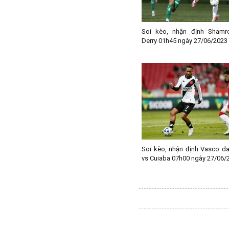
Macedonia
Malaysia
Soi kèo, nhận định Shamr
Derry 01h45 ngày 27/06/2023
Malta
Mexico
Moldova
Montenegro
Mỹ
Na Uy
Nam Mỹ
Nam Phi
Soi kèo, nhận định Vasco d
vs Cuiaba 07h00 ngày 27/06/
New Zealand
Nga
Nhật Bản
Nicaragua
Oman