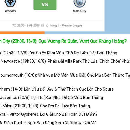
 City (23h30, 16/8): Cựu Vương Ra Quân, Vượt Qua Khủng Hoảng?
 (22h30, 17/8): Đại Chiến Khai Màn, Chờ Đợi Bữa Tiệc Bàn Thắng
s Newcastle (18h30, 16/8): Pháo Đài Villa Park Thử Lửa 'Chích Chòe' Khủ
 Bournemouth (16/8): Nhà Vua Mở Màn Mùa Giải, Chờ Mưa Bàn Thắng Tạ
nham (14/8): Lần Đầu Đối Đầu & Thử Thách Cực Lớn Cho Spurs
Juventus (10/8): Lợi Thế Sân Nhà, Dễ Có Mưa Bàn Thắng
 Milan (21h00, 10/8): Chờ Đợi Đại Tiệc Bàn Thắng
nal - Viktor Gyökeres: Lời Giải Cho Bài Toán Dứt Điểm?
: Điểm Danh 5 Ngôi Sao Đáng Xem Nhất Mùa Giải Mới