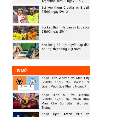
Argentina, 02h00 ngày 10/12
Soi kèo thơm Croatia vs Brazil,
22h00 ngày 09/12
Soi kèo thơm Hà Lan vs Ecuador,
23h00 ngày 25/11
Kèo bóng đá trực tuyến hấp dẫn
số 1 tại thị trường Việt Nam
TIN MỚI
Nhận Định Wolves vs Man City
(23h30, 16/8): Cựu Vương Ra
Quân, Vượt Qua Khủng Hoảng?
Nhận Định MU vs Arsenal
(22h30, 17/8): Đại Chiến Khai
Màn, Chờ Đợi Bữa Tiệc Bàn
Thắng
Nhận Định Aston Villa vs