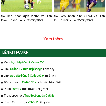
Soi kèo, nhận định Viettel vs Bình
Soi kèo, nhận định SLNA vs Bình
Dương 19h15 ngày 25/06/2023
Định 18h00 ngày 25/06/2023
Xem thêm
LIÊN KẾT HỮU ÍCH
Xem
trực tiếp bóngá Vaoroi TV
Link
Xoilac TV trực tiếp bóngá
hôm nay
Link
trực tiếp bóngá Xoilac86.tv
miễn phí
Đối tác: Kênh
Xoilac 365
bình luận tiếng Việt.
Xem:
90P TV
trực tuyến tiếng Việt
Tructiepbongda
Tructiepbongda Cakhia
Kênh: Xem bóngá
VeboTV
tiếng Việt