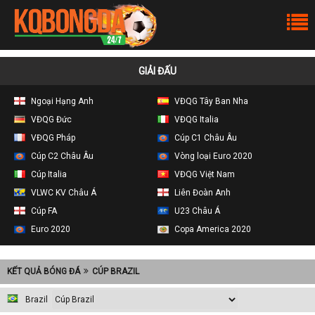
GIẢI ĐẤU
Ngoại Hạng Anh
VĐQG Tây Ban Nha
VĐQG Đức
VĐQG Italia
VĐQG Pháp
Cúp C1 Châu Âu
Cúp C2 Châu Âu
Vòng loại Euro 2020
Cúp Italia
VĐQG Việt Nam
VLWC KV Châu Á
Liên Đoàn Anh
Cúp FA
U23 Châu Á
Euro 2020
Copa America 2020
KẾT QUẢ BÓNG ĐÁ
CÚP BRAZIL
Brazil