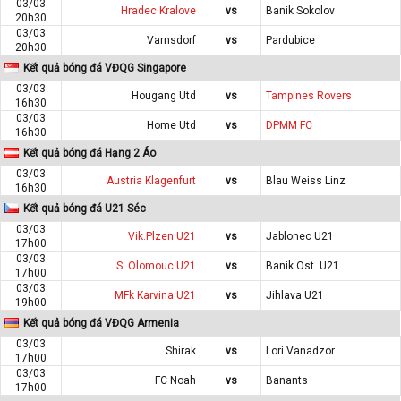
03/03
Hradec Kralove
vs
Banik Sokolov
20h30
03/03
Varnsdorf
vs
Pardubice
20h30
Kết quả bóng đá VĐQG Singapore
03/03
Hougang Utd
vs
Tampines Rovers
16h30
03/03
Home Utd
vs
DPMM FC
16h30
Kết quả bóng đá Hạng 2 Áo
03/03
Austria Klagenfurt
vs
Blau Weiss Linz
16h30
Kết quả bóng đá U21 Séc
03/03
Vik.Plzen U21
vs
Jablonec U21
17h00
03/03
S. Olomouc U21
vs
Banik Ost. U21
17h00
03/03
MFk Karvina U21
vs
Jihlava U21
19h00
Kết quả bóng đá VĐQG Armenia
03/03
Shirak
vs
Lori Vanadzor
17h00
03/03
FC Noah
vs
Banants
17h00