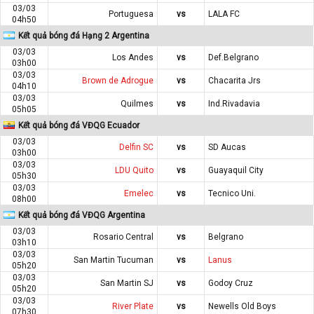
03/03
Portuguesa
vs
LALA FC
04h50
Kết quả bóng đá Hạng 2 Argentina
03/03
Los Andes
vs
Def.Belgrano
03h00
03/03
Brown de Adrogue
vs
Chacarita Jrs
04h10
03/03
Quilmes
vs
Ind.Rivadavia
05h05
Kết quả bóng đá VĐQG Ecuador
03/03
Delfin SC
vs
SD Aucas
03h00
03/03
LDU Quito
vs
Guayaquil City
05h30
03/03
Emelec
vs
Tecnico Uni.
08h00
Kết quả bóng đá VĐQG Argentina
03/03
Rosario Central
vs
Belgrano
03h10
03/03
San Martin Tucuman
vs
Lanus
05h20
03/03
San Martin SJ
vs
Godoy Cruz
05h20
03/03
River Plate
vs
Newells Old Boys
07h30