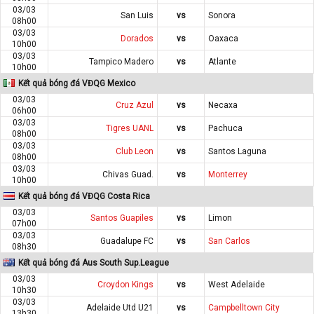
03/03
San Luis
vs
Sonora
08h00
03/03
Dorados
vs
Oaxaca
10h00
03/03
Tampico Madero
vs
Atlante
10h00
Kết quả bóng đá VĐQG Mexico
03/03
Cruz Azul
vs
Necaxa
06h00
03/03
Tigres UANL
vs
Pachuca
08h00
03/03
Club Leon
vs
Santos Laguna
08h00
03/03
Chivas Guad.
vs
Monterrey
10h00
Kết quả bóng đá VĐQG Costa Rica
03/03
Santos Guapiles
vs
Limon
07h00
03/03
Guadalupe FC
vs
San Carlos
08h30
Kết quả bóng đá Aus South Sup.League
03/03
Croydon Kings
vs
West Adelaide
10h30
03/03
Adelaide Utd U21
vs
Campbelltown City
13h30