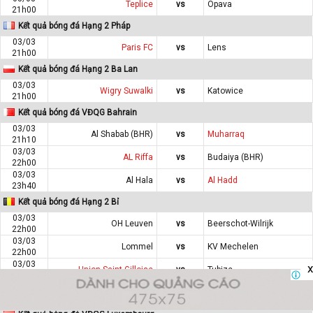
Teplice
vs
Opava
21h00
Kết quả bóng đá Hạng 2 Pháp
03/03
Paris FC
vs
Lens
21h00
Kết quả bóng đá Hạng 2 Ba Lan
03/03
Wigry Suwalki
vs
Katowice
21h00
Kết quả bóng đá VĐQG Bahrain
03/03
Al Shabab (BHR)
vs
Muharraq
21h10
03/03
AL Riffa
vs
Budaiya (BHR)
22h00
03/03
Al Hala
vs
Al Hadd
23h40
Kết quả bóng đá Hạng 2 Bỉ
03/03
OH Leuven
vs
Beerschot-Wilrijk
22h00
03/03
Lommel
vs
KV Mechelen
22h00
03/03
x
Union Saint-Gilloise
vs
Tubize
22h00
03/03
Roeselare
vs
Westerlo
22h00