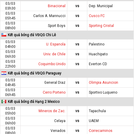
03/03
Binacional
vs
Dep. Municipal
03h30
03/03
Carlos A. Mannucci
vs
Cusco FC
05h45
03/03
Sport Boys
vs
Sporting Cristal
08h00
Kết quả bóng đá VĐQG Chi Lê
03/03
U. Espanola
vs
Palestino
04h00
03/03
Univ. de Chile
vs
Huachipato
06h30
03/03
Coquimbo Unido
vs
Everton CD
22h00
Kết quả bóng đá VĐQG Paraguay
03/03
General Diaz
vs
Olimpia Asuncion
04h45
03/03
Cerro Porteno
vs
Sportivo Luqueno
06h45
Kết quả bóng đá Hạng 2 Mexico
03/03
Mineros de Zac.
vs
Tapachula
05h00
03/03
Celaya
vs
UAEM
06h00
03/03
Venados
vs
Correcaminos
08h00