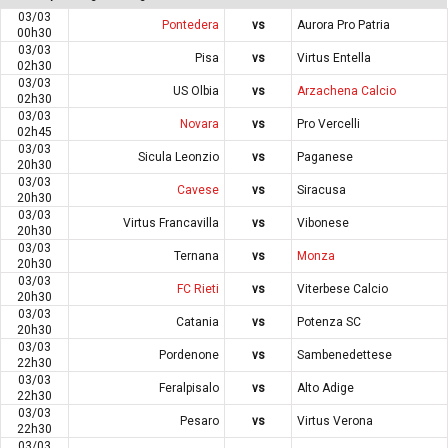
03/03
Pontedera
vs
Aurora Pro Patria
00h30
03/03
Pisa
vs
Virtus Entella
02h30
03/03
US Olbia
vs
Arzachena Calcio
02h30
03/03
Novara
vs
Pro Vercelli
02h45
03/03
Sicula Leonzio
vs
Paganese
20h30
03/03
Cavese
vs
Siracusa
20h30
03/03
Virtus Francavilla
vs
Vibonese
20h30
03/03
Ternana
vs
Monza
20h30
03/03
FC Rieti
vs
Viterbese Calcio
20h30
03/03
Catania
vs
Potenza SC
20h30
03/03
Pordenone
vs
Sambenedettese
22h30
03/03
Feralpisalo
vs
Alto Adige
22h30
03/03
Pesaro
vs
Virtus Verona
22h30
03/03