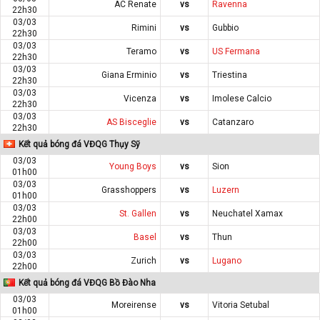
AC Renate
vs
Ravenna
22h30
03/03
Rimini
vs
Gubbio
22h30
03/03
Teramo
vs
US Fermana
22h30
03/03
Giana Erminio
vs
Triestina
22h30
03/03
Vicenza
vs
Imolese Calcio
22h30
03/03
AS Bisceglie
vs
Catanzaro
22h30
Kết quả bóng đá VĐQG Thụy Sỹ
03/03
Young Boys
vs
Sion
01h00
03/03
Grasshoppers
vs
Luzern
01h00
03/03
St. Gallen
vs
Neuchatel Xamax
22h00
03/03
Basel
vs
Thun
22h00
03/03
Zurich
vs
Lugano
22h00
Kết quả bóng đá VĐQG Bồ Đào Nha
03/03
Moreirense
vs
Vitoria Setubal
01h00