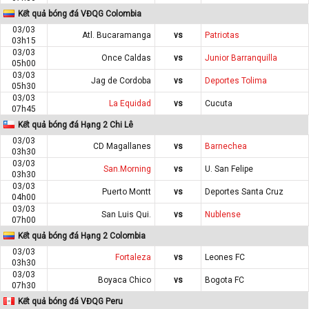
Kết quả bóng đá VĐQG Colombia
03/03
Atl. Bucaramanga
vs
Patriotas
03h15
03/03
Once Caldas
vs
Junior Barranquilla
05h00
03/03
Jag de Cordoba
vs
Deportes Tolima
05h30
03/03
La Equidad
vs
Cucuta
07h45
Kết quả bóng đá Hạng 2 Chi Lê
03/03
CD Magallanes
vs
Barnechea
03h30
03/03
San.Morning
vs
U. San Felipe
03h30
03/03
Puerto Montt
vs
Deportes Santa Cruz
04h00
03/03
San Luis Qui.
vs
Nublense
07h00
Kết quả bóng đá Hạng 2 Colombia
03/03
Fortaleza
vs
Leones FC
03h30
03/03
Boyaca Chico
vs
Bogota FC
07h30
Kết quả bóng đá VĐQG Peru