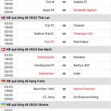
Zire IK
vs
Gabala FC
18h00
03/03
Keşla FK
vs
Karabakh Agdam
20h30
Kết quả bóng đá VĐQG Thái Lan
03/03
Trat FC
vs
Chainat
18h00
03/03
Nakhon Ratch.
vs
Chiangrai Utd
18h00
03/03
Port FC
vs
Ratchaburi
19h00
Kết quả bóng đá VĐQG Đan Mạch
03/03
Sonderjyske
vs
Randers
18h00
03/03
Vendsyssel FF
vs
Aarhus AGF
20h00
03/03
Kobenhavn
vs
Vejle
22h00
Kết quả bóng đá Hạng 3 Đức
03/03
Munchen 1860
vs
Hansa Rostock
19h00
03/03
CZ Jena
vs
Ein.Braunschweig
20h00
Kết quả bóng đá VĐQG Ukraina
03/03