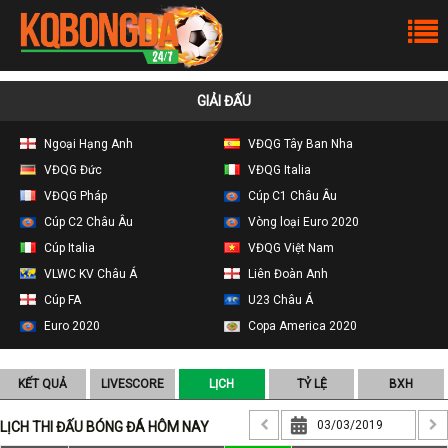
GIẢI ĐẤU
Ngoại Hạng Anh
VĐQG Tây Ban Nha
VĐQG Đức
VĐQG Italia
VĐQG Pháp
Cúp C1 Châu Âu
Cúp C2 Châu Âu
Vòng loại Euro 2020
Cúp Italia
VĐQG Việt Nam
VLWC KV Châu Á
Liên Đoàn Anh
Cúp FA
U23 Châu Á
Euro 2020
Copa America 2020
KẾT QUẢ
LIVESCORE
LỊCH
TỶ LỆ
BXH
LỊCH THI ĐẤU BÓNG ĐÁ HÔM NAY