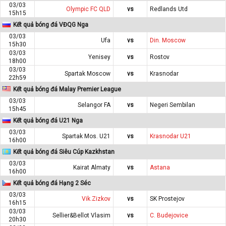
03/03
Olympic FC QLD
vs
Redlands Utd
15h15
Kết quả bóng đá VĐQG Nga
03/03
Ufa
vs
Din. Moscow
15h30
03/03
Yenisey
vs
Rostov
18h00
03/03
Spartak Moscow
vs
Krasnodar
22h59
Kết quả bóng đá Malay Premier League
03/03
Selangor FA
vs
Negeri Sembilan
15h45
Kết quả bóng đá U21 Nga
03/03
Spartak Mos. U21
vs
Krasnodar U21
16h00
Kết quả bóng đá Siêu Cúp Kazkhstan
03/03
Kairat Almaty
vs
Astana
16h00
Kết quả bóng đá Hạng 2 Séc
03/03
Vik.Zizkov
vs
SK Prostejov
16h15
03/03
Sellier&Bellot Vlasim
vs
C. Budejovice
20h30