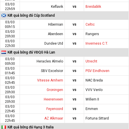
03/03
Keflavik
vs
Breidablik
22h59
Kết quả bóng đá Cúp Scotland
03/03
Hibernian
vs
Celtic
00h15
03/03
Aberdeen
vs
Rangers
20h30
03/03
Dundee Utd
vs
Inverness C.T.
22h30
Kết quả bóng đá VĐQG Hà Lan
03/03
Heracles Almelo
vs
Utrecht
00h30
03/03
SBV Excelsior
vs
PSV Eindhoven
01h45
03/03
Vitesse Arnhem
vs
NAC Breda
02h45
03/03
Groningen
vs
VVV Venlo
20h30
03/03
Heerenveen
vs
Willem II
20h30
03/03
Feyenoord
vs
Emmen
22h45
03/03
AZ Alkmaar
vs
Fortuna Sittard
22h45
Kết quả bóng đá Hạng 3 Italia