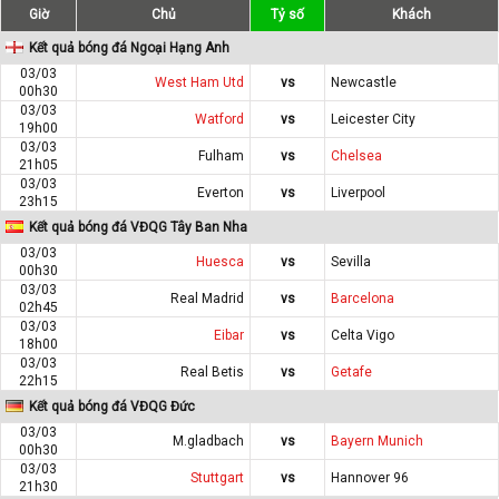
Giờ
Chủ
Tỷ số
Khách
Kết quả bóng đá Ngoại Hạng Anh
03/03
West Ham Utd
vs
Newcastle
00h30
03/03
Watford
vs
Leicester City
19h00
03/03
Fulham
vs
Chelsea
21h05
03/03
Everton
vs
Liverpool
23h15
Kết quả bóng đá VĐQG Tây Ban Nha
03/03
Huesca
vs
Sevilla
00h30
03/03
Real Madrid
vs
Barcelona
02h45
03/03
Eibar
vs
Celta Vigo
18h00
03/03
Real Betis
vs
Getafe
22h15
Kết quả bóng đá VĐQG Đức
03/03
M.gladbach
vs
Bayern Munich
00h30
03/03
Stuttgart
vs
Hannover 96
21h30