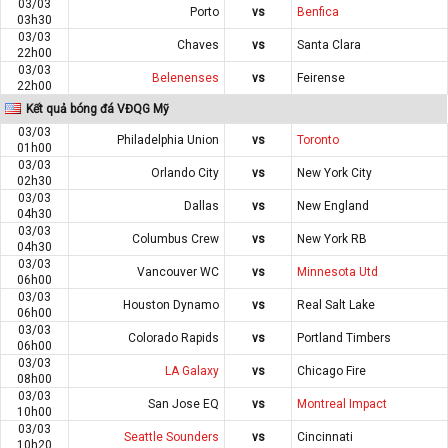
03/03
Porto
vs
Benfica
03h30
03/03
Chaves
vs
Santa Clara
22h00
03/03
Belenenses
vs
Feirense
22h00
Kết quả bóng đá VĐQG Mỹ
03/03
Philadelphia Union
vs
Toronto
01h00
03/03
Orlando City
vs
New York City
02h30
03/03
Dallas
vs
New England
04h30
03/03
Columbus Crew
vs
New York RB
04h30
03/03
Vancouver WC
vs
Minnesota Utd
06h00
03/03
Houston Dynamo
vs
Real Salt Lake
06h00
03/03
Colorado Rapids
vs
Portland Timbers
06h00
03/03
LA Galaxy
vs
Chicago Fire
08h00
03/03
San Jose EQ
vs
Montreal Impact
10h00
03/03
Seattle Sounders
vs
Cincinnati
10h20