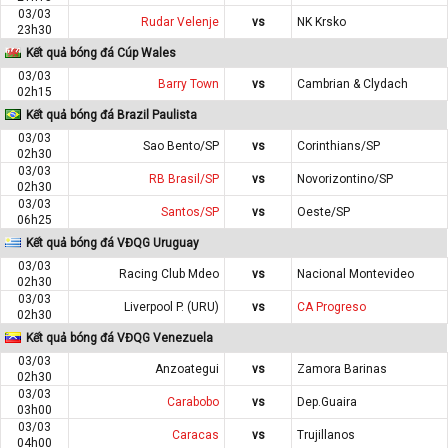
03/03
Rudar Velenje
vs
NK Krsko
23h30
Kết quả bóng đá Cúp Wales
03/03
Barry Town
vs
Cambrian & Clydach
02h15
Kết quả bóng đá Brazil Paulista
03/03
Sao Bento/SP
vs
Corinthians/SP
02h30
03/03
RB Brasil/SP
vs
Novorizontino/SP
02h30
03/03
Santos/SP
vs
Oeste/SP
06h25
Kết quả bóng đá VĐQG Uruguay
03/03
Racing Club Mdeo
vs
Nacional Montevideo
02h30
03/03
Liverpool P. (URU)
vs
CA Progreso
02h30
Kết quả bóng đá VĐQG Venezuela
03/03
Anzoategui
vs
Zamora Barinas
02h30
03/03
Carabobo
vs
Dep.Guaira
03h00
03/03
Caracas
vs
Trujillanos
04h00