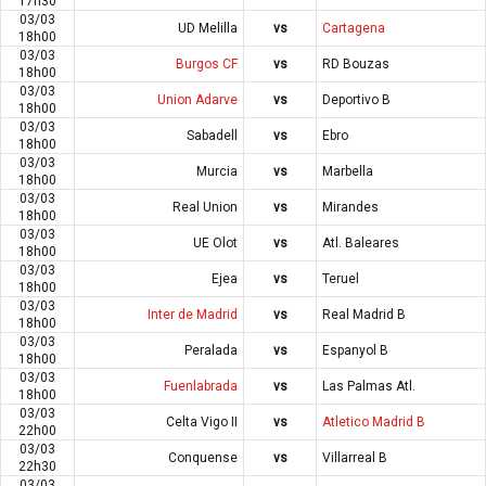
17h30
03/03
UD Melilla
vs
Cartagena
18h00
03/03
Burgos CF
vs
RD Bouzas
18h00
03/03
Union Adarve
vs
Deportivo B
18h00
03/03
Sabadell
vs
Ebro
18h00
03/03
Murcia
vs
Marbella
18h00
03/03
Real Union
vs
Mirandes
18h00
03/03
UE Olot
vs
Atl. Baleares
18h00
03/03
Ejea
vs
Teruel
18h00
03/03
Inter de Madrid
vs
Real Madrid B
18h00
03/03
Peralada
vs
Espanyol B
18h00
03/03
Fuenlabrada
vs
Las Palmas Atl.
18h00
03/03
Celta Vigo II
vs
Atletico Madrid B
22h00
03/03
Conquense
vs
Villarreal B
22h30
03/03