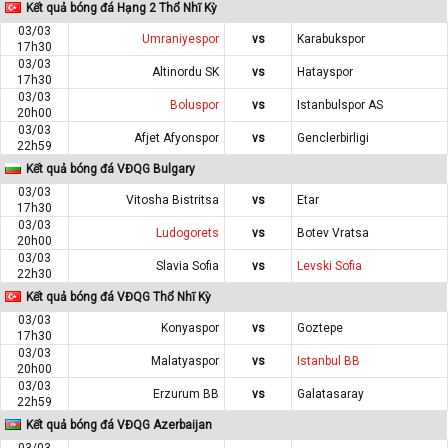
Kết quả bóng đá Hạng 2 Thổ Nhĩ Kỳ
03/03
Umraniyespor
vs
Karabukspor
17h30
03/03
Altinordu SK
vs
Hatayspor
17h30
03/03
Boluspor
vs
Istanbulspor AS
20h00
03/03
Afjet Afyonspor
vs
Genclerbirligi
22h59
Kết quả bóng đá VĐQG Bulgary
03/03
Vitosha Bistritsa
vs
Etar
17h30
03/03
Ludogorets
vs
Botev Vratsa
20h00
03/03
Slavia Sofia
vs
Levski Sofia
22h30
Kết quả bóng đá VĐQG Thổ Nhĩ Kỳ
03/03
Konyaspor
vs
Goztepe
17h30
03/03
Malatyaspor
vs
Istanbul BB
20h00
03/03
Erzurum BB
vs
Galatasaray
22h59
Kết quả bóng đá VĐQG Azerbaijan
03/03