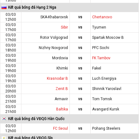
13h00
Kết quả bóng đá Hạng 2 Nga
03/03
SKA-Khabarovsk
vs
Chertanovo
12h00
03/03
Sibir
vs
Tyumen
17h00
03/03
Rotor Volgograd
vs
Spartak Moscow B
17h00
03/03
Nizhny Novgorod
vs
PFC Sochi
18h00
03/03
Mordovia
vs
FK Tambov
19h00
03/03
Khimki
vs
Fakel
19h00
03/03
Krasnodar B
vs
Luch Energiya
19h30
03/03
Zenit B
vs
Shinnik Yaroslavl
20h00
03/03
Armavir
vs
Tom Tomsk
21h00
03/03
Baltika
vs
Avangard Kursk
21h00
Kết quả bóng đá VĐQG Hàn Quốc
03/03
FC Seoul
vs
Pohang Steelers
12h00
Kết quả bóng đá VĐQG Síp