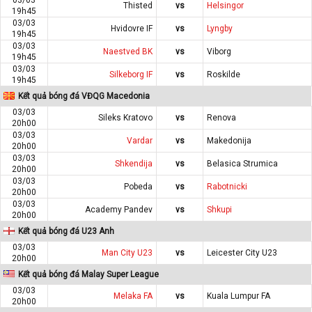
Thisted
vs
Helsingor
19h45
03/03
Hvidovre IF
vs
Lyngby
19h45
03/03
Naestved BK
vs
Viborg
19h45
03/03
Silkeborg IF
vs
Roskilde
19h45
Kết quả bóng đá VĐQG Macedonia
03/03
Sileks Kratovo
vs
Renova
20h00
03/03
Vardar
vs
Makedonija
20h00
03/03
Shkendija
vs
Belasica Strumica
20h00
03/03
Pobeda
vs
Rabotnicki
20h00
03/03
Academy Pandev
vs
Shkupi
20h00
Kết quả bóng đá U23 Anh
03/03
Man City U23
vs
Leicester City U23
20h00
Kết quả bóng đá Malay Super League
03/03
Melaka FA
vs
Kuala Lumpur FA
20h00