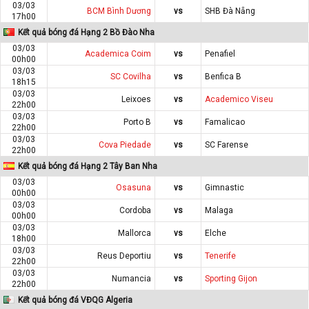
03/03
BCM Bình Dương
vs
SHB Đà Nẵng
17h00
Kết quả bóng đá Hạng 2 Bồ Đào Nha
03/03
Academica Coim
vs
Penafiel
00h00
03/03
SC Covilha
vs
Benfica B
18h15
03/03
Leixoes
vs
Academico Viseu
22h00
03/03
Porto B
vs
Famalicao
22h00
03/03
Cova Piedade
vs
SC Farense
22h00
Kết quả bóng đá Hạng 2 Tây Ban Nha
03/03
Osasuna
vs
Gimnastic
00h00
03/03
Cordoba
vs
Malaga
00h00
03/03
Mallorca
vs
Elche
18h00
03/03
Reus Deportiu
vs
Tenerife
22h00
03/03
Numancia
vs
Sporting Gijon
22h00
Kết quả bóng đá VĐQG Algeria