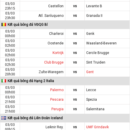
03/03
Castellon
vs
Levante B
23h15
03/03
Atl. Sanluqueno
vs
Granada II
23h30
Kết quả bóng đá VĐQG Bỉ
03/03
Charleroi
vs
Genk
00h00
03/03
Oostende
vs
Waasland-Beveren
02h00
03/03
Kortrijk
vs
Cercle Brugge
02h00
03/03
Club Brugge
vs
Sint Truiden
02h30
03/03
Zulte-Waregem
vs
Gent
20h30
Kết quả bóng đá Hạng 2 Italia
03/03
Palermo
vs
Lecce
00h00
03/03
Pescara
vs
Spezia
21h00
03/03
Perugia
vs
Salernitana
21h00
Kết quả bóng đá Liên Đoàn Iceland
03/03
Leiknir Rey.
vs
UMF Grindavik
00h15