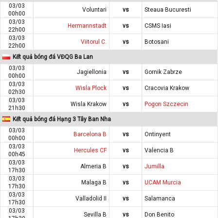
03/03
Voluntari
vs
Steaua Bucuresti
00h00
03/03
Hermannstadt
vs
CSMS Iasi
22h00
03/03
Viitorul C.
vs
Botosani
22h00
Kết quả bóng đá VĐQG Ba Lan
03/03
Jagiellonia
vs
Gornik Zabrze
00h00
03/03
Wisla Plock
vs
Cracovia Krakow
02h30
03/03
Wisla Krakow
vs
Pogon Szczecin
21h30
Kết quả bóng đá Hạng 3 Tây Ban Nha
03/03
Barcelona B
vs
Ontinyent
00h00
03/03
Hercules CF
vs
Valencia B
00h45
03/03
Almeria B
vs
Jumilla
17h30
03/03
Malaga B
vs
UCAM Murcia
17h30
03/03
Valladolid II
vs
Salamanca
17h30
03/03
Sevilla B
vs
Don Benito