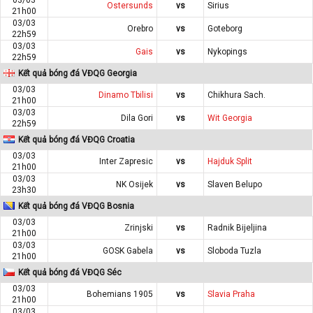
Ostersunds
vs
Sirius
21h00
03/03
Orebro
vs
Goteborg
22h59
03/03
Gais
vs
Nykopings
22h59
Kết quả bóng đá VĐQG Georgia
03/03
Dinamo Tbilisi
vs
Chikhura Sach.
21h00
03/03
Dila Gori
vs
Wit Georgia
22h59
Kết quả bóng đá VĐQG Croatia
03/03
Inter Zapresic
vs
Hajduk Split
21h00
03/03
NK Osijek
vs
Slaven Belupo
23h30
Kết quả bóng đá VĐQG Bosnia
03/03
Zrinjski
vs
Radnik Bijeljina
21h00
03/03
GOSK Gabela
vs
Sloboda Tuzla
21h00
Kết quả bóng đá VĐQG Séc
03/03
Bohemians 1905
vs
Slavia Praha
21h00
03/03