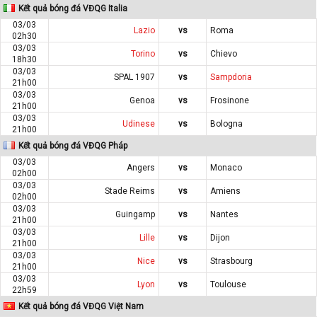
Kết quả bóng đá VĐQG Italia
03/03
Lazio
vs
Roma
02h30
03/03
Torino
vs
Chievo
18h30
03/03
SPAL 1907
vs
Sampdoria
21h00
03/03
Genoa
vs
Frosinone
21h00
03/03
Udinese
vs
Bologna
21h00
Kết quả bóng đá VĐQG Pháp
03/03
Angers
vs
Monaco
02h00
03/03
Stade Reims
vs
Amiens
02h00
03/03
Guingamp
vs
Nantes
21h00
03/03
Lille
vs
Dijon
21h00
03/03
Nice
vs
Strasbourg
21h00
03/03
Lyon
vs
Toulouse
22h59
Kết quả bóng đá VĐQG Việt Nam