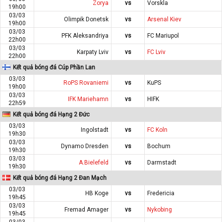
Zorya
vs
Vorskla
19h00
03/03
Olimpik Donetsk
vs
Arsenal Kiev
19h00
03/03
PFK Aleksandriya
vs
FC Mariupol
22h00
03/03
Karpaty Lviv
vs
FC Lviv
22h00
Kết quả bóng đá Cúp Phần Lan
03/03
RoPS Rovaniemi
vs
KuPS
19h00
03/03
IFK Mariehamn
vs
HIFK
22h59
Kết quả bóng đá Hạng 2 Đức
03/03
Ingolstadt
vs
FC Koln
19h30
03/03
Dynamo Dresden
vs
Bochum
19h30
03/03
A.Bielefeld
vs
Darmstadt
19h30
Kết quả bóng đá Hạng 2 Đan Mạch
03/03
HB Koge
vs
Fredericia
19h45
03/03
Fremad Amager
vs
Nykobing
19h45
03/03