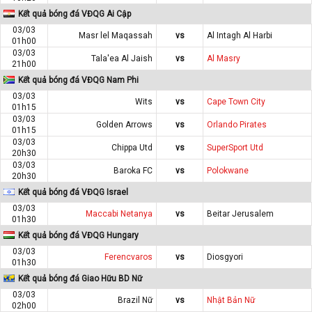
Kết quả bóng đá VĐQG Ai Cập
03/03
Masr lel Maqassah
vs
Al Intagh Al Harbi
01h00
03/03
Tala'ea Al Jaish
vs
Al Masry
21h00
Kết quả bóng đá VĐQG Nam Phi
03/03
Wits
vs
Cape Town City
01h15
03/03
Golden Arrows
vs
Orlando Pirates
01h15
03/03
Chippa Utd
vs
SuperSport Utd
20h30
03/03
Baroka FC
vs
Polokwane
20h30
Kết quả bóng đá VĐQG Israel
03/03
Maccabi Netanya
vs
Beitar Jerusalem
01h30
Kết quả bóng đá VĐQG Hungary
03/03
Ferencvaros
vs
Diosgyori
01h30
Kết quả bóng đá Giao Hữu BD Nữ
03/03
Brazil Nữ
vs
Nhật Bản Nữ
02h00