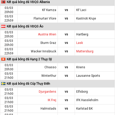
Kết quả bóng đá VĐQG Albania
03/03
KF Kamza
vs
KF Laci
20h00
03/03
Flamurtari Vlore
vs
Kastrioti Kruje
22h59
Kết quả bóng đá VĐQG Áo
03/03
Austria Wien
vs
Hartberg
20h30
03/03
Sturm Graz
vs
Lask
20h30
03/03
Wacker Innsbruck
vs
Mattersburg
22h59
Kết quả bóng đá Hạng 2 Thụy Sỹ
03/03
Chiasso
vs
Kriens
20h30
03/03
Winterthur
vs
Lausanne Sports
21h00
Kết quả bóng đá Cúp Thụy Điển
03/03
Djurgardens
vs
Elfsborg
21h00
03/03
IK Frej
vs
IFK Hassleholm
21h00
03/03
Halmstads
vs
Karlstad BK
21h00
03/03