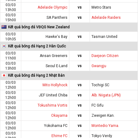
03/03
Adelaide Olympic
vs
Metro Stars
13h30
03/03
SA Panthers
vs
Adelaide Raiders
15h00
Kết quả bóng đá VĐQG New Zealand
03/03
Hawke's Bay
vs
Tasman United
10h35
Kết quả bóng đá Hạng 2 Hàn Quốc
03/03
Ansan Greeners
vs
Daejeon Citizen
11h00
03/03
Seoul E-Land
vs
Gwangju
13h00
Kết quả bóng đá Hạng 2 Nhật Bản
03/03
Mito Hollyhock
vs
Tochigi SC
12h00
03/03
JEF United Chiba
vs
Alb. Niigata (JPN)
12h00
03/03
Tokushima Vortis
vs
FC Gifu
12h00
03/03
Okayama
vs
Zweigen Kan.
12h00
03/03
Yokohama FC
vs
Montedio Yama.
12h00
03/03
Ehime FC
vs
Tokyo Verdy