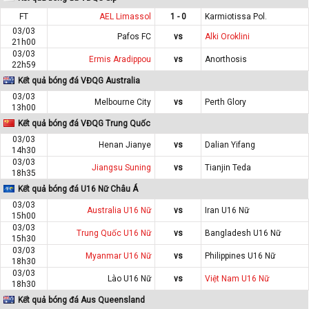
FT
AEL Limassol
1 - 0
Karmiotissa Pol.
03/03
Pafos FC
vs
Alki Oroklini
21h00
03/03
Ermis Aradippou
vs
Anorthosis
22h59
Kết quả bóng đá VĐQG Australia
03/03
Melbourne City
vs
Perth Glory
13h00
Kết quả bóng đá VĐQG Trung Quốc
03/03
Henan Jianye
vs
Dalian Yifang
14h30
03/03
Jiangsu Suning
vs
Tianjin Teda
18h35
Kết quả bóng đá U16 Nữ Châu Á
03/03
Australia U16 Nữ
vs
Iran U16 Nữ
15h00
03/03
Trung Quốc U16 Nữ
vs
Bangladesh U16 Nữ
15h30
03/03
Myanmar U16 Nữ
vs
Philippines U16 Nữ
18h30
03/03
Lào U16 Nữ
vs
Việt Nam U16 Nữ
18h30
Kết quả bóng đá Aus Queensland