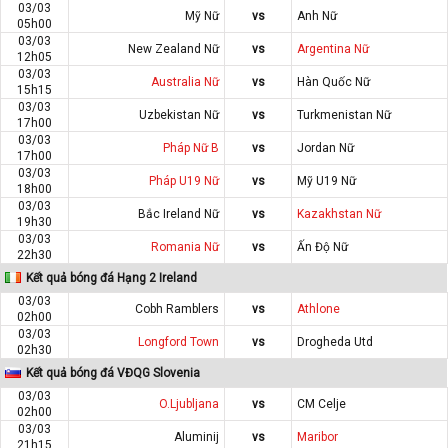
03/03
Mỹ Nữ
vs
Anh Nữ
05h00
03/03
New Zealand Nữ
vs
Argentina Nữ
12h05
03/03
Australia Nữ
vs
Hàn Quốc Nữ
15h15
03/03
Uzbekistan Nữ
vs
Turkmenistan Nữ
17h00
03/03
Pháp Nữ B
vs
Jordan Nữ
17h00
03/03
Pháp U19 Nữ
vs
Mỹ U19 Nữ
18h00
03/03
Bắc Ireland Nữ
vs
Kazakhstan Nữ
19h30
03/03
Romania Nữ
vs
Ấn Độ Nữ
22h30
Kết quả bóng đá Hạng 2 Ireland
03/03
Cobh Ramblers
vs
Athlone
02h00
03/03
Longford Town
vs
Drogheda Utd
02h30
Kết quả bóng đá VĐQG Slovenia
03/03
O.Ljubljana
vs
CM Celje
02h00
03/03
Aluminij
vs
Maribor
21h15