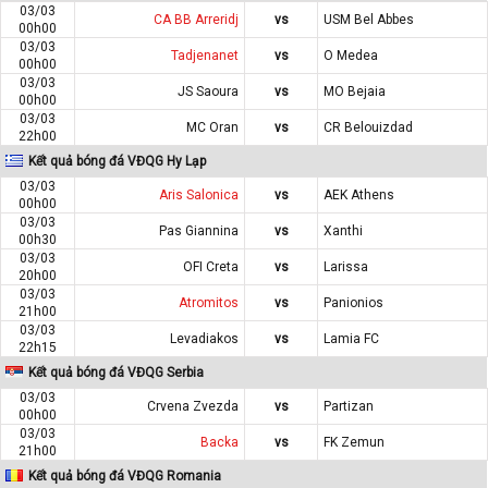
03/03
CA BB Arreridj
vs
USM Bel Abbes
00h00
03/03
Tadjenanet
vs
O Medea
00h00
03/03
JS Saoura
vs
MO Bejaia
00h00
03/03
MC Oran
vs
CR Belouizdad
22h00
Kết quả bóng đá VĐQG Hy Lạp
03/03
Aris Salonica
vs
AEK Athens
00h00
03/03
Pas Giannina
vs
Xanthi
00h30
03/03
OFI Creta
vs
Larissa
20h00
03/03
Atromitos
vs
Panionios
21h00
03/03
Levadiakos
vs
Lamia FC
22h15
Kết quả bóng đá VĐQG Serbia
03/03
Crvena Zvezda
vs
Partizan
00h00
03/03
Backa
vs
FK Zemun
21h00
Kết quả bóng đá VĐQG Romania