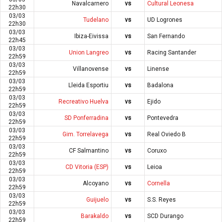
Navalcarnero
vs
Cultural Leonesa
22h30
03/03
Tudelano
vs
UD Logrones
22h30
03/03
Ibiza-Eivissa
vs
San Fernando
22h45
03/03
Union Langreo
vs
Racing Santander
22h59
03/03
Villanovense
vs
Linense
22h59
03/03
Lleida Esportiu
vs
Badalona
22h59
03/03
Recreativo Huelva
vs
Ejido
22h59
03/03
SD Ponferradina
vs
Pontevedra
22h59
03/03
Gim. Torrelavega
vs
Real Oviedo B
22h59
03/03
CF Salmantino
vs
Coruxo
22h59
03/03
CD Vitoria (ESP)
vs
Leioa
22h59
03/03
Alcoyano
vs
Cornella
22h59
03/03
Guijuelo
vs
S.S. Reyes
22h59
03/03
Barakaldo
vs
SCD Durango
22h59