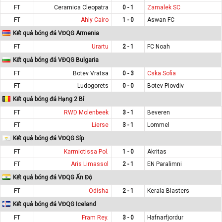
FT
Ceramica Cleopatra
0 - 1
Zamalek SC
FT
Ahly Cairo
1 - 0
Aswan FC
Kết quả bóng đá VĐQG Armenia
FT
Urartu
2 - 1
FC Noah
Kết quả bóng đá VĐQG Bulgaria
FT
Botev Vratsa
0 - 3
Cska Sofia
FT
Ludogorets
0 - 0
Botev Plovdiv
Kết quả bóng đá Hạng 2 Bỉ
FT
RWD Molenbeek
3 - 1
Beveren
FT
Lierse
3 - 1
Lommel
Kết quả bóng đá VĐQG Síp
FT
Karmiotissa Pol.
1 - 0
Akritas
FT
Aris Limassol
2 - 1
EN Paralimni
Kết quả bóng đá VĐQG Ấn Độ
FT
Odisha
2 - 1
Kerala Blasters
Kết quả bóng đá VĐQG Iceland
FT
Fram Rey.
3 - 0
Hafnarfjordur