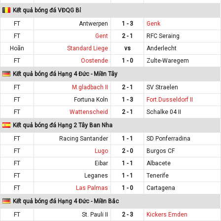
Kết quả bóng đá VĐQG Bỉ
FT
Antwerpen
1 - 3
Genk
FT
Gent
2 - 1
RFC Seraing
Hoãn
Standard Liege
vs
Anderlecht
FT
Oostende
1 - 0
Zulte-Waregem
Kết quả bóng đá Hạng 4 Đức - Miền Tây
FT
M.gladbach II
2 - 1
SV Straelen
FT
Fortuna Koln
1 - 3
Fort.Dusseldorf II
FT
Wattenscheid
2 - 1
Schalke 04 II
Kết quả bóng đá Hạng 2 Tây Ban Nha
FT
Racing Santander
1 - 1
SD Ponferradina
FT
Lugo
2 - 0
Burgos CF
FT
Eibar
1 - 1
Albacete
FT
Leganes
1 - 1
Tenerife
FT
Las Palmas
1 - 0
Cartagena
Kết quả bóng đá Hạng 4 Đức - Miền Bắc
FT
St. Pauli II
2 - 3
Kickers Emden