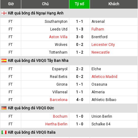
Giờ
Chủ
Tỷ số
Khách
Kết quả bóng đá Ngoại Hạng Anh
FT
Southampton
1 - 1
Arsenal
FT
Leeds Utd
1 - 3
Fulham
FT
Aston Villa
3 - 0
Brentford
FT
Wolves
0 - 2
Leicester City
FT
Tottenham
1 - 2
Newcastle
Kết quả bóng đá VĐQG Tây Ban Nha
FT
Espanyol
2 - 2
Elche
FT
Real Betis
0 - 2
Atletico Madrid
FT
Girona
1 - 1
Osasuna
FT
Villarreal
1 - 1
Almeria
FT
Barcelona
4 - 0
Athletic Bilbao
Kết quả bóng đá VĐQG Đức
FT
Bochum
1 - 0
Union Berlin
FT
Hertha Berlin
1 - 0
Schalke 04
Kết quả bóng đá VĐQG Italia