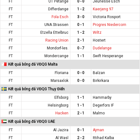
FT
UT Petange
0 - 0
Jeunesse Esch
FT
Differdange
1 - 2
Kaerjeng 97
FT
Fola Esch
3 - 0
Victoria Rosport
FT
UNA Strassen
0 - 1
Progres Niedercorn
FT
Etzella Ettelbruc
1 - 2
Wiltz
FT
Racing Union
2 - 1
Hostert
FT
Mondorf-les.
0 - 7
Dudelange
FT
Mondercange
1 - 1
Swift Hesperange
Kết quả bóng đá VĐQG Malta
FT
Floriana
0 - 0
Balzan
FT
Marsaxlok
0 - 0
Birkirkara
Kết quả bóng đá VĐQG Thụy Điển
FT
Elfsborg
1 - 1
Hammarby
FT
Helsingborg
1 - 1
Degerfors IF
FT
Hacken
2 - 1
Malmo
Kết quả bóng đá VĐQG UAE
FT
Al Jazira
0 - 1
Ajman
FT
Al Wasl
2 - 2
Ittihad Kalba