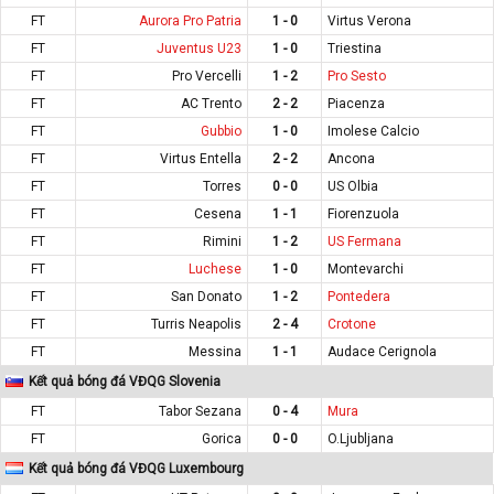
FT
Aurora Pro Patria
1 - 0
Virtus Verona
FT
Juventus U23
1 - 0
Triestina
FT
Pro Vercelli
1 - 2
Pro Sesto
FT
AC Trento
2 - 2
Piacenza
FT
Gubbio
1 - 0
Imolese Calcio
FT
Virtus Entella
2 - 2
Ancona
FT
Torres
0 - 0
US Olbia
FT
Cesena
1 - 1
Fiorenzuola
FT
Rimini
1 - 2
US Fermana
FT
Luchese
1 - 0
Montevarchi
FT
San Donato
1 - 2
Pontedera
FT
Turris Neapolis
2 - 4
Crotone
FT
Messina
1 - 1
Audace Cerignola
Kết quả bóng đá VĐQG Slovenia
FT
Tabor Sezana
0 - 4
Mura
FT
Gorica
0 - 0
O.Ljubljana
Kết quả bóng đá VĐQG Luxembourg