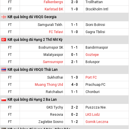
FT
Falkenbergs
2 - 0
Trollhattan
FT
Karlstad BK
1 - 0
Stockholm Intl
Kết quả bóng đá VĐQG Georgia
FT
Samgurali Tskh.
1 - 1
Sioni Bolnisi
FT
FC Telavi
1 - 0
Gagra Tbilisi
Kết quả bóng đá Hạng 2 Thổ Nhĩ Kỳ
FT
Bodrumspor SK
1 - 1
Bandirmaspor
FT
Malatyaspor
0 - 1
Goztepe
FT
Samsunspor
2 - 1
Boluspor
Kết quả bóng đá VĐQG Thái Lan
FT
Sukhothai
1 - 3
Port FC
FT
Muang Thong Utd
4 - 0
Prachuap FC
FT
Ratchaburi
1 - 1
Chonburi
Kết quả bóng đá Hạng 2 Ba Lan
FT
GKS Tychy
2 - 2
Puszcza Nie.
FT
Resovia
0 - 2
LKS Lodz
FT
Zaglebie Sosno
1 - 2
Gornik Leczna