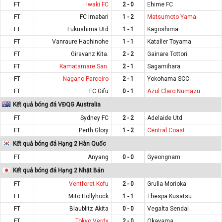
FT
Iwaki FC
2 - 0
Ehime FC
FT
FC Imabari
1 - 2
Matsumoto Yama.
FT
Fukushima Utd
1 - 1
Kagoshima
FT
Vanraure Hachinohe
1 - 1
Kataller Toyama
FT
Giravanz Kita.
2 - 2
Gainare Tottori
FT
Kamatamare San.
2 - 1
Sagamihara
FT
Nagano Parceiro
2 - 1
Yokohama SCC
FT
FC Gifu
0 - 1
Azul Claro Numazu
Kết quả bóng đá VĐQG Australia
FT
Sydney FC
2 - 2
Adelaide Utd
FT
Perth Glory
1 - 2
Central Coast
Kết quả bóng đá Hạng 2 Hàn Quốc
FT
Anyang
0 - 0
Gyeongnam
Kết quả bóng đá Hạng 2 Nhật Bản
FT
Ventforet Kofu
2 - 0
Grulla Morioka
FT
Mito Hollyhock
1 - 1
Thespa Kusatsu
FT
Blaublitz Akita
0 - 0
Vegalta Sendai
FT
Tokyo Verdy
2 - 0
Okayama