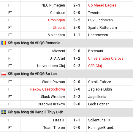
FT
NEC Nijmegen
2 - 3
Go Ahead Eagles
FT
Cambuur
0 - 0
Twente
FT
Groningen
3 - 2
PSV Eindhoven
FT
Utrecht
2 - 0
Sparta Rotterdam
FT
Volendam
1 - 1
Heerenveen
Kết quả bóng đá VĐQG Romania
FT
Mioveni
0 - 0
Botosani
FT
UTA Arad
1 - 2
Universitatea Craiova
FT
Universitaea Cluj
0 - 2
CFR Cluj
Kết quả bóng đá VĐQG Ba Lan
FT
Warta Poznan
0 - 0
Gornik Zabrze
FT
Rakow Czestochowa
3 - 0
Zaglebie Lubin
FT
Slask Wroclaw
2 - 2
Jagiellonia
FT
Cracovia Krakow
0 - 0
Lech Poznan
Kết quả bóng đá Hạng 3 Thụy Điển
FT
Pitea IF
1 - 1
Sollentuna FK
FT
Team Thoren
0 - 0
Haninge/Brand.