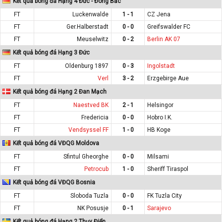
Kết quả bóng đá Hạng 4 Đức - Đông Bắc
FT
Luckenwalde
1 - 1
CZ Jena
FT
Ger.Halberstadt
0 - 0
Greifswalder FC
FT
Meuselwitz
0 - 2
Berlin AK 07
Kết quả bóng đá Hạng 3 Đức
FT
Oldenburg 1897
0 - 3
Ingolstadt
FT
Verl
3 - 2
Erzgebirge Aue
Kết quả bóng đá Hạng 2 Đan Mạch
FT
Naestved BK
2 - 1
Helsingor
FT
Fredericia
0 - 0
Hobro I.K.
FT
Vendsyssel FF
1 - 0
HB Koge
Kết quả bóng đá VĐQG Moldova
FT
Sfintul Gheorghe
0 - 0
Milsami
FT
Petrocub
1 - 0
Sheriff Tiraspol
Kết quả bóng đá VĐQG Bosnia
FT
Sloboda Tuzla
0 - 0
FK Tuzla City
FT
NK Posusje
0 - 1
Sarajevo
Kết quả bóng đá Hạng 2 Thụy Điển