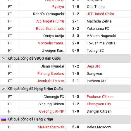
FT
Ryukyu
1 - 0
Oita Trinita
FT
Renofa Yamaguchi
1 - 2
JEF United Chiba
FT
Alb. Niigata (JPN)
2 - 1
Machida Zelvia
FT
Roas. Kumamoto
3 - 2
Yokohama FC
FT
Omiya Ardija
3 - 3
V-Varen Nagasaki
FT
Montedio Yama.
2 - 0
Tokushima Vortis
FT
Zweigen Kan.
0 - 0
Tochigi SC
Kết quả bóng đá VĐQG Hàn Quốc
FT
Ulsan Hyundai
1 - 2
Jeju Utd
FT
Pohang Steelers
1 - 0
Gangwon
FT
Jeonbuk H.Motor
2 - 1
Incheon Utd
Kết quả bóng đá Hạng 3 Hàn Quốc
FT
Cheongju FC
1 - 3
Pocheon Citizen
FT
Siheung Citizen
1 - 2
Changwon City
FT
Gyeongju KHNP
1 - 0
Dangjin Citizen
Kết quả bóng đá Hạng 2 Nga
FT
SKA-Khabarovsk
5 - 0
Veles Moscow