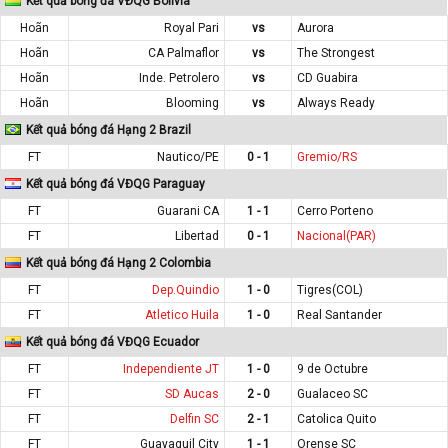
Kết quả bóng đá VĐQG Bolivia
Hoãn
Royal Pari
vs
Aurora
Hoãn
CA Palmaflor
vs
The Strongest
Hoãn
Inde. Petrolero
vs
CD Guabira
Hoãn
Blooming
vs
Always Ready
Kết quả bóng đá Hạng 2 Brazil
FT
Nautico/PE
0 - 1
Gremio/RS
Kết quả bóng đá VĐQG Paraguay
FT
Guarani CA
1 - 1
Cerro Porteno
FT
Libertad
0 - 1
Nacional(PAR)
Kết quả bóng đá Hạng 2 Colombia
FT
Dep.Quindio
1 - 0
Tigres(COL)
FT
Atletico Huila
1 - 0
Real Santander
Kết quả bóng đá VĐQG Ecuador
FT
Independiente JT
1 - 0
9 de Octubre
FT
SD Aucas
2 - 0
Gualaceo SC
FT
Delfin SC
2 - 1
Catolica Quito
FT
Guayaquil City
1 - 1
Orense SC