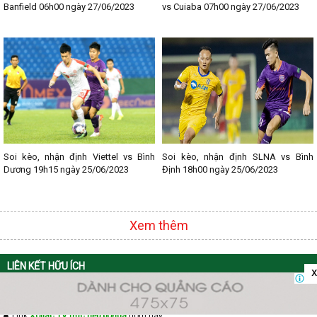
- Lịch thi đấu Bundesliga
Banfield 06h00 ngày 27/06/2023
vs Cuiaba 07h00 ngày 27/06/2023
- Lịch thi đấu Ligue 1
- Lịch thi đấu Serie A
- Lịch thi đấu V - League
- Lịch thi đấu Cup C1
Soi kèo, nhận định Viettel vs Bình
Soi kèo, nhận định SLNA vs Bình
Dương 19h15 ngày 25/06/2023
Định 18h00 ngày 25/06/2023
Xem thêm
LIÊN KẾT HỮU ÍCH
x
Xem
trực tiếp bóngá Vaoroi TV
Link
Xoilac TV trực tiếp bóngá
hôm nay