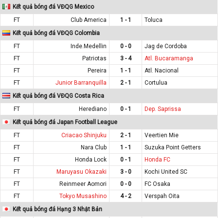
Kết quả bóng đá VĐQG Mexico
FT
Club America
1 - 1
Toluca
Kết quả bóng đá VĐQG Colombia
FT
Inde.Medellin
0 - 0
Jag de Cordoba
FT
Patriotas
3 - 4
Atl. Bucaramanga
FT
Pereira
1 - 1
Atl. Nacional
FT
Junior Barranquilla
2 - 1
Cortulua
Kết quả bóng đá VĐQG Costa Rica
FT
Herediano
0 - 1
Dep. Saprissa
Kết quả bóng đá Japan Football League
FT
Criacao Shinjuku
2 - 1
Veertien Mie
FT
Nara Club
1 - 1
Suzuka Point Getters
FT
Honda Lock
0 - 1
Honda FC
FT
Maruyasu Okazaki
3 - 0
Kochi United SC
FT
Reinmeer Aomori
0 - 0
FC Osaka
FT
Tokyo Musashino
4 - 2
Verspah Oita
Kết quả bóng đá Hạng 3 Nhật Bản