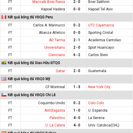
FT
Maccabi Bnei Raina
2 - 0
Bnei Sakhnin
FT
Hapoel Hadera
0 - 0
Hapoel Tel Aviv
Kết quả bóng đá VĐQG Peru
FT
Carlos A. Mannucci
0 - 2
UTC Cajamarca
FT
Alianza Atletico
0 - 0
Sporting Cristal
FT
AD Tarma
2 - 1
Academia Cantolao
FT
Universitario
2 - 0
Sport Huancayo
FT
Cienciano
6 - 2
Carlos Stein
Kết quả bóng đá Giao Hữu ĐTQG
FT
Qatar
2 - 0
Guatemala
Kết quả bóng đá VĐQG Mỹ
FT
CF Montreal
1 - 3
New York City
Kết quả bóng đá VĐQG Chi Lê
FT
Coquimbo Unido
0 - 2
Colo Colo
FT
Antofagasta
1 - 0
U. Espanola
FT
Palestino
4 - 0
La Serena
FT
U. La Calera
4 - 0
Univ. Catolica(CHL)