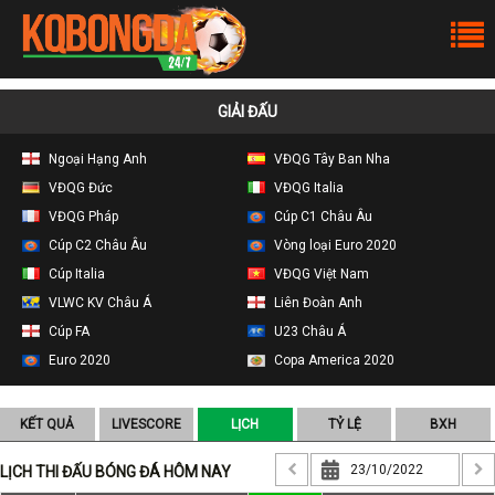
GIẢI ĐẤU
Ngoại Hạng Anh
VĐQG Tây Ban Nha
VĐQG Đức
VĐQG Italia
VĐQG Pháp
Cúp C1 Châu Âu
Cúp C2 Châu Âu
Vòng loại Euro 2020
Cúp Italia
VĐQG Việt Nam
VLWC KV Châu Á
Liên Đoàn Anh
Cúp FA
U23 Châu Á
Euro 2020
Copa America 2020
KẾT QUẢ
LIVESCORE
LỊCH
TỶ LỆ
BXH
LỊCH THI ĐẤU BÓNG ĐÁ HÔM NAY