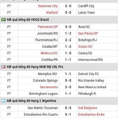
FT
Swansea City
2 - 0
Cardiff City
FT
Watford
3 - 0
Luton Town
Kết quả bóng đá VĐQG Brazil
FT
Palmeiras/SP
3 - 0
Avai/SC
FT
Juventude/RS
1 - 2
Sao Paulo/SP
FT
Fluminense/RJ
2 - 2
Botafogo/RJ
FT
Cuiaba/MT
1 - 2
Goias/GO
FT
Atletico/GO
1 - 0
Ceara/CE
FT
Coritiba/PR
1 - 1
Internacional/RS
Kết quả bóng đá Hạng Nhất Mỹ USL Pro
FT
Memphis 901
1 - 1
Detroit City FC
FT
Colorado Springs
0 - 0
Rio Grande Valley
FT
Sacramento
2 - 0
New Mexico United
FT
Birmingham Legion
1 - 1
Pittsburgh R.
Kết quả bóng đá Hạng 2 Argentina
FT
San Martin Tucuman
0 - 3
Def.Belgrano
FT
Estudiantes Rio Cuarto
0 - 1
Estudiantes BsAs