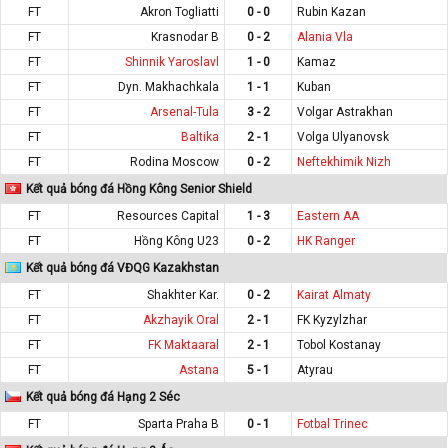
FT
Akron Togliatti
0 - 0
Rubin Kazan
FT
Krasnodar B
0 - 2
Alania Vla
FT
Shinnik Yaroslavl
1 - 0
Kamaz
FT
Dyn. Makhachkala
1 - 1
Kuban
FT
Arsenal-Tula
3 - 2
Volgar Astrakhan
FT
Baltika
2 - 1
Volga Ulyanovsk
FT
Rodina Moscow
0 - 2
Neftekhimik Nizh
Kết quả bóng đá Hồng Kông Senior Shield
FT
Resources Capital
1 - 3
Eastern AA
FT
Hồng Kông U23
0 - 2
HK Ranger
Kết quả bóng đá VĐQG Kazakhstan
FT
Shakhter Kar.
0 - 2
Kairat Almaty
FT
Akzhayik Oral
2 - 1
FK Kyzylzhar
FT
FK Maktaaral
2 - 1
Tobol Kostanay
FT
Astana
5 - 1
Atyrau
Kết quả bóng đá Hạng 2 Séc
FT
Sparta Praha B
0 - 1
Fotbal Trinec