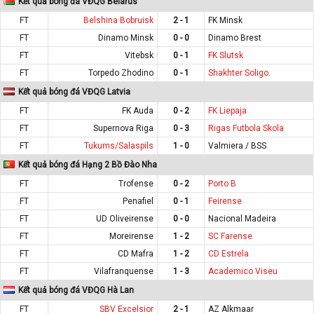
Kết quả bóng đá VĐQG Belarus
FT
Belshina Bobruisk
2 - 1
FK Minsk
FT
Dinamo Minsk
0 - 0
Dinamo Brest
FT
Vitebsk
0 - 1
FK Slutsk
FT
Torpedo Zhodino
0 - 1
Shakhter Soligo.
Kết quả bóng đá VĐQG Latvia
FT
FK Auda
0 - 2
FK Liepaja
FT
Supernova Riga
0 - 3
Rigas Futbola Skola
FT
Tukums/Salaspils
1 - 0
Valmiera / BSS
Kết quả bóng đá Hạng 2 Bồ Đào Nha
FT
Trofense
0 - 2
Porto B
FT
Penafiel
0 - 1
Feirense
FT
UD Oliveirense
0 - 0
Nacional Madeira
FT
Moreirense
1 - 2
SC Farense
FT
CD Mafra
1 - 2
CD Estrela
FT
Vilafranquense
1 - 3
Academico Viseu
Kết quả bóng đá VĐQG Hà Lan
FT
SBV Excelsior
2 - 1
AZ Alkmaar