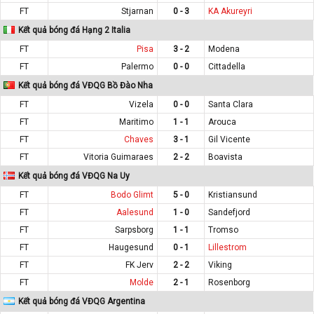
FT
Stjarnan
0 - 3
KA Akureyri
Kết quả bóng đá Hạng 2 Italia
FT
Pisa
3 - 2
Modena
FT
Palermo
0 - 0
Cittadella
Kết quả bóng đá VĐQG Bồ Đào Nha
FT
Vizela
0 - 0
Santa Clara
FT
Maritimo
1 - 1
Arouca
FT
Chaves
3 - 1
Gil Vicente
FT
Vitoria Guimaraes
2 - 2
Boavista
Kết quả bóng đá VĐQG Na Uy
FT
Bodo Glimt
5 - 0
Kristiansund
FT
Aalesund
1 - 0
Sandefjord
FT
Sarpsborg
1 - 1
Tromso
FT
Haugesund
0 - 1
Lillestrom
FT
FK Jerv
2 - 2
Viking
FT
Molde
2 - 1
Rosenborg
Kết quả bóng đá VĐQG Argentina