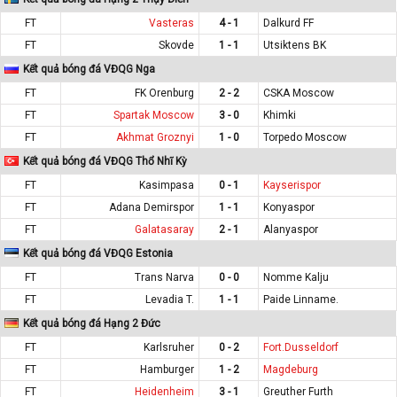
FT
Vasteras
4 - 1
Dalkurd FF
FT
Skovde
1 - 1
Utsiktens BK
Kết quả bóng đá VĐQG Nga
FT
FK Orenburg
2 - 2
CSKA Moscow
FT
Spartak Moscow
3 - 0
Khimki
FT
Akhmat Groznyi
1 - 0
Torpedo Moscow
Kết quả bóng đá VĐQG Thổ Nhĩ Kỳ
FT
Kasimpasa
0 - 1
Kayserispor
FT
Adana Demirspor
1 - 1
Konyaspor
FT
Galatasaray
2 - 1
Alanyaspor
Kết quả bóng đá VĐQG Estonia
FT
Trans Narva
0 - 0
Nomme Kalju
FT
Levadia T.
1 - 1
Paide Linname.
Kết quả bóng đá Hạng 2 Đức
FT
Karlsruher
0 - 2
Fort.Dusseldorf
FT
Hamburger
1 - 2
Magdeburg
FT
Heidenheim
3 - 1
Greuther Furth