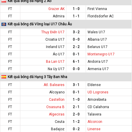
Kết quả bóng đá Hạng 2 Áo
FT
Grazer AK
1 - 0
First Vienna
FT
Admira
1 - 1
Floridsdorfer AC
Kết quả bóng đá Vòng loại U17 Châu Âu
FT
Thụy Điển U17
3 - 2
Wales U17
FT
Croatia U17
0 - 0
Albania U17
FT
Ireland U17
2 - 2
Belarus U17
FT
Áo U17
0 - 1
Montenegro U17
FT
Ba Lan U17
6 - 1
Andorra U17
FT
Na Uy U17
0 - 0
Armenia U17
Kết quả bóng đá Hạng 3 Tây Ban Nha
FT
Atl. Baleares
3 - 1
Eldense
FT
Alcoyano
0 - 1
UD Logrones
FT
Castellon
1 - 0
Amorebieta
FT
Osasuna B
2 - 1
CD Calahorra
FT
Algeciras
2 - 0
Talavera
FT
Ceuta
1 - 2
Alcorcon
FT
Badajoz
0 - 2
Linense