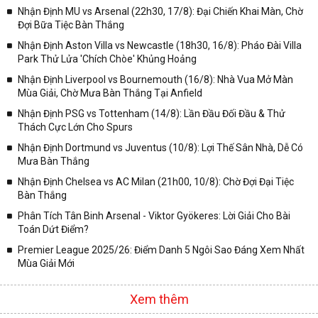
trong từng giải đấu như:
Nhận Định MU vs Arsenal (22h30, 17/8): Đại Chiến Khai Màn, Chờ
Đợi Bữa Tiệc Bàn Thắng
✓ Giải đấu bóng đá Ngoại hạng Anh;
Nhận Định Aston Villa vs Newcastle (18h30, 16/8): Pháo Đài Villa
✓ Giải bóng Cúp C1 Châu Âu;
Park Thử Lửa 'Chích Chòe' Khủng Hoảng
✓ Giải Cúp C2 Châu Âu;
Nhận Định Liverpool vs Bournemouth (16/8): Nhà Vua Mở Màn
Mùa Giải, Chờ Mưa Bàn Thắng Tại Anfield
✓ Giải VĐQG Tây Ban Nha;
Nhận Định PSG vs Tottenham (14/8): Lần Đầu Đối Đầu & Thử
✓ VĐQG Đức;
Thách Cực Lớn Cho Spurs
✓ Giải VĐQG Italia;
Nhận Định Dortmund vs Juventus (10/8): Lợi Thế Sân Nhà, Dễ Có
✓ VĐQG Pháp;
Mưa Bàn Thắng
Nhận Định Chelsea vs AC Milan (21h00, 10/8): Chờ Đợi Đại Tiệc
✓ Liên Đoàn Anh;
Bàn Thắng
✓ Cúp FA;
Phân Tích Tân Binh Arsenal - Viktor Gyökeres: Lời Giải Cho Bài
✓ U23 Châu Á;
Toán Dứt Điểm?
✓ Euro 2020;
Premier League 2025/26: Điểm Danh 5 Ngôi Sao Đáng Xem Nhất
Mùa Giải Mới
✓ VLWC KV Châu Á;
✓ Copa America 2020;
Xem thêm
✓ Các giải đấu bóng đá khác.