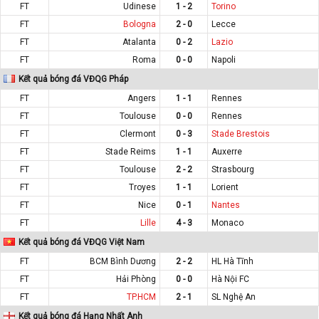
FT
Udinese
1 - 2
Torino
FT
Bologna
2 - 0
Lecce
FT
Atalanta
0 - 2
Lazio
FT
Roma
0 - 0
Napoli
Kết quả bóng đá VĐQG Pháp
FT
Angers
1 - 1
Rennes
FT
Toulouse
0 - 0
Rennes
FT
Clermont
0 - 3
Stade Brestois
FT
Stade Reims
1 - 1
Auxerre
FT
Toulouse
2 - 2
Strasbourg
FT
Troyes
1 - 1
Lorient
FT
Nice
0 - 1
Nantes
FT
Lille
4 - 3
Monaco
Kết quả bóng đá VĐQG Việt Nam
FT
BCM Bình Dương
2 - 2
HL Hà Tĩnh
FT
Hải Phòng
0 - 0
Hà Nội FC
FT
TP.HCM
2 - 1
SL Nghệ An
Kết quả bóng đá Hạng Nhất Anh