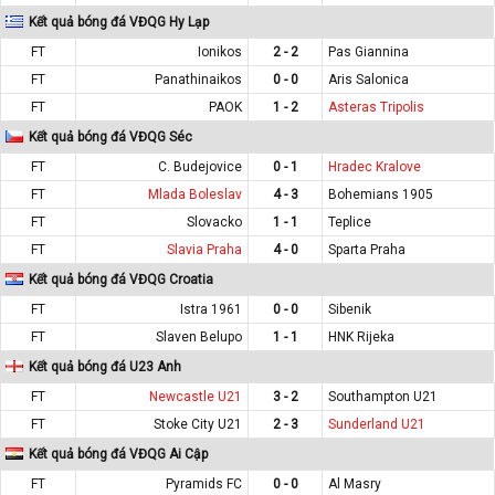
Kết quả bóng đá VĐQG Hy Lạp
FT
Ionikos
2 - 2
Pas Giannina
FT
Panathinaikos
0 - 0
Aris Salonica
FT
PAOK
1 - 2
Asteras Tripolis
Kết quả bóng đá VĐQG Séc
FT
C. Budejovice
0 - 1
Hradec Kralove
FT
Mlada Boleslav
4 - 3
Bohemians 1905
FT
Slovacko
1 - 1
Teplice
FT
Slavia Praha
4 - 0
Sparta Praha
Kết quả bóng đá VĐQG Croatia
FT
Istra 1961
0 - 0
Sibenik
FT
Slaven Belupo
1 - 1
HNK Rijeka
Kết quả bóng đá U23 Anh
FT
Newcastle U21
3 - 2
Southampton U21
FT
Stoke City U21
2 - 3
Sunderland U21
Kết quả bóng đá VĐQG Ai Cập
FT
Pyramids FC
0 - 0
Al Masry