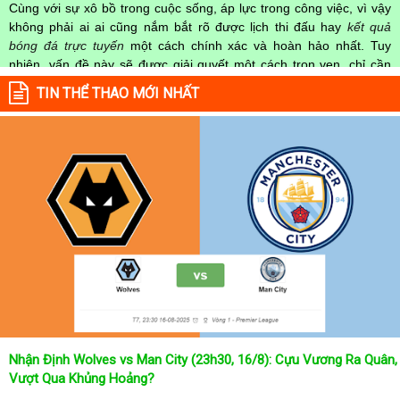
Cùng với sự xô bồ trong cuộc sống, áp lực trong công việc, vì vậy
không phải ai ai cũng nắm bắt rõ được lịch thi đấu hay
kết quả
bóng đá trực tuyến
một cách chính xác và hoàn hảo nhất. Tuy
nhiên, vấn đề này sẽ được giải quyết một cách trọn vẹn, chỉ cần
truy cập vào chuyên mục
Lịch Thi Đấu
của Website
kqbongda.net
TIN THỂ THAO MỚI NHẤT
mọi người hoàn toàn nắm rõ được chính xác về thời gian các trận
đấu bóng đá Việt Nam hay trên Thế giới diễn ra trong thời gian sắp
tới. Hoặc thời gian trận đấu bóng đá đang diễn ra hiện tại,
kết quả
bóng đá
cả 2 đội tuyển bóng đá đang đạt được.
Không chỉ dừng lại ở đó, những người hâm mộ bóng đá có thể cập
nhật được chính xác về lịch phát sóng bóng đá được tường thuật
trực tiếp ở trên những kênh truyền hình thể thao lớn nhất hiện nay
như: VTV3, K+, SCTV, Thể thao TV,... Nếu như bạn không muốn
bỏ lỡ bất kỳ một trận đấu bóng đá nào trong từng mùa giải, hãy
thường xuyên vào chuyên mục
Lịch Thi Đấu
tại chuyên trang
Kqbongda
để cập nhật thông tin chính xác nhất nhé!
Lịch thi đấu được cập nhật chính xác trong toàn bộ các giải
đấu
Nhận Định Wolves vs Man City (23h30, 16/8): Cựu Vương Ra Quân,
Tại
Lịch Thi Đấu
của chuyên trang
kqbongda.net
sẽ cập nhanh
Vượt Qua Khủng Hoảng?
chóng và chính xác nhất thời gian từng trận đấu bóng đá diễn ra ở