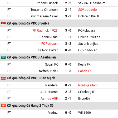
FT
Phonix Lubeck
2 - 2
VfV 06 Hildesheim
FT
Teutonia Ottensen
2 - 4
SSV Jeddeloh
FT
Drochtersen/Assel
3 - 3
Holstein Kiel II
Kết quả bóng đá VĐQG Serbia
FT
FK Radnicki 1923
3 - 0
FK Kolubara
FT
Radnicki Nis
1 - 1
Crvena Zvezda
FT
FK Partizan
3 - 2
Javor Ivanjica
FT
FK Novi Pazar
0 - 0
FK Vozdovac
Kết quả bóng đá VĐQG Azerbaijan
FT
Səbail FK
0 - 0
Keşla FK
FT
Neftchi Baku
1 - 3
Sabah FK
Kết quả bóng đá VĐQG Đan Mạch
FT
Randers
0 - 2
Nordsjaelland
FT
AC Horsens
2 - 2
Silkeborg IF
FT
Aarhus AGF
2 - 1
Brondby
Kết quả bóng đá Hạng 2 Thụy Sỹ
FT
Vaduz
0 - 0
Wil 1900