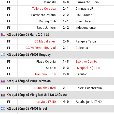
FT
Banfield
0 - 0
Sarmiento Junin
FT
Talleres Cordoba
2 - 1
Gimnasia LP
FT
Patronato Parana
2 - 2
CA Huracan
FT
Racing Club
1 - 1
River Plate
FT
Boca Juniors
2 - 2
Independiente
Kết quả bóng đá Hạng 2 Chi Lê
FT
CD Magallanes
2 - 0
Rangers Talca
FT
CCDA Fernandez Vial
2 - 1
Cobreloa
Kết quả bóng đá VĐQG Uruguay
FT
Plaza Colonia
1 - 3
Sportivo Cerrito
FT
CA Fenix
0 - 3
Liverpool P. (URU)
FT
Nacional(URU)
2 - 0
Danubio
Kết quả bóng đá VĐQG Slovakia
FT
Dunajska Stred
2 - 1
Zelez. Podbrezova
Kết quả bóng đá Vòng loại U17 Nữ Châu Âu
FT
Latvia U17 Nữ
4 - 0
Azerbaijan U17 Nữ
Kết quả bóng đá VĐQG Israel