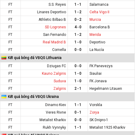
FT
S.S. Reyes
1 - 1
Salamanca
FT
Linares Deportivo
1 - 2
Celta Vigo II
FT
Athletic Bilbao B
0 - 2
Murcia
FT
SD Logrones
4 - 0
Barcelona B
FT
San Fernando
1 - 2
Merida
FT
Real Madrid B
1 - 0
Deportivo
FT
Cornella
0 - 0
La Nucía
Kết quả bóng đá VĐQG Lithuania
FT
Dziugas FC
0 - 0
FK Panevezys
FT
Kauno Zalgiris
1 - 0
Siauliai
FT
Suduva
1 - 0
FK Jonava
FT
Zalgiris
2 - 1
Hegelmann Litauen
Kết quả bóng đá VĐQG Ukraina
FT
Dinamo Kiev
1 - 1
Vorskla
FT
Veres Rivne
0 - 1
Zorya
FT
Metalist Kharkiv
0 - 0
SK Dnipro-1
FT
Rukh Vynnyky
1 - 1
Metalist 1925 Kharkiv