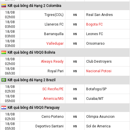
Kết quả bóng đá Hạng 2 Colombia
18/08
Tigres(COL)
vs
Real San Andres
02h00
18/08
Llaneros FC
vs
Bogota FC
03h00
18/08
Barranquilla
vs
Leones FC
03h00
18/08
Valledupar
vs
Orsomarso
03h00
Kết quả bóng đá VĐQG Bolivia
18/08
Always Ready
vs
Club Destroyers
02h00
18/08
Royal Pari
vs
Nacional Potosi
06h30
Kết quả bóng đá Hạng 2 Brazil
18/08
SC Recife/PE
vs
Botafogo/SP
02h30
18/08
America/MG
vs
Cuiaba/MT
05h00
Kết quả bóng đá VĐQG Paraguay
18/08
Cerro Porteno
vs
Olimpia Asuncion
02h30
18/08
Deportivo Santani
vs
Sol de America
05h30