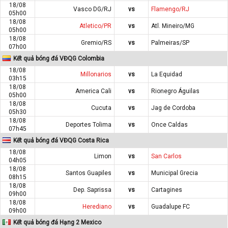
18/08
Vasco DG/RJ
vs
Flamengo/RJ
05h00
18/08
Atletico/PR
vs
Atl. Mineiro/MG
05h00
18/08
Gremio/RS
vs
Palmeiras/SP
07h00
Kết quả bóng đá VĐQG Colombia
18/08
Millonarios
vs
La Equidad
03h15
18/08
America Cali
vs
Rionegro Águilas
05h00
18/08
Cucuta
vs
Jag de Cordoba
05h30
18/08
Deportes Tolima
vs
Once Caldas
07h45
Kết quả bóng đá VĐQG Costa Rica
18/08
Limon
vs
San Carlos
04h05
18/08
Santos Guapiles
vs
Municipal Grecia
08h15
18/08
Dep. Saprissa
vs
Cartagines
09h00
18/08
Herediano
vs
Guadalupe FC
09h00
Kết quả bóng đá Hạng 2 Mexico