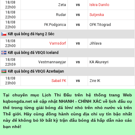
18/08
Zeta
vs
Iskra Danilo
22h00
18/08
Rudar
vs
Sutjeska
22h00
18/08
FK Podgorica
vs
OFK Titograd
22h00
Kết quả bóng đá Hạng 2 Séc
18/08
Varnsdorf
vs
Jihlava
22h00
Kết quả bóng đá VĐQG Iceland
18/08
Vestmannaeyjar
vs
KA Akureyri
22h59
Kết quả bóng đá VĐQG Azerbaijan
18/08
Səbail FK
vs
Zire IK
23h00
Tại chuyên mục Lịch Thi Đấu trên hệ thống trang Web
kqbongda.net sẽ cập nhật NHANH - CHÍNH XÁC về lịch đấu cụ
thể trong từng giải bóng đá lớn/ nhỏ trên nhỏ nước và trên
Thế giới. Hãy cùng đồng hành cùng địa chỉ uy tín bậc nhất
này để không bỏ lỡ bất kỳ trận đấu bóng đá hấp dẫn nào các
bạn nhé!