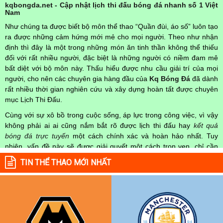
kqbongda.net - Cập nhật lịch thi đấu bóng đá nhanh số 1 Việt
Nam
Như chúng ta được biết bộ môn thể thao “Quần đùi, áo số” luôn tạo
ra được những cảm hứng mới mẻ cho mọi người. Theo như nhận
định thì đây là một trong những món ăn tinh thần không thể thiếu
đối với rất nhiều người, đặc biệt là những người có niềm đam mê
bất diệt với bộ môn này. Thấu hiểu được nhu cầu giải trí của mọi
người, cho nên các chuyên gia hàng đầu của
Kq Bóng Đá
đã dành
rất nhiều thời gian nghiên cứu và xây dựng hoàn tất được chuyên
mục Lịch Thi Đấu.
Cùng với sự xô bồ trong cuộc sống, áp lực trong công việc, vì vậy
không phải ai ai cũng nắm bắt rõ được lịch thi đấu hay
kết quả
bóng đá trực tuyến
một cách chính xác và hoàn hảo nhất. Tuy
nhiên, vấn đề này sẽ được giải quyết một cách trọn vẹn, chỉ cần
truy cập vào chuyên mục
Lịch Thi Đấu
của Website
kqbongda.net
TIN THỂ THAO MỚI NHẤT
mọi người hoàn toàn nắm rõ được chính xác về thời gian các trận
đấu bóng đá Việt Nam hay trên Thế giới diễn ra trong thời gian sắp
tới. Hoặc thời gian trận đấu bóng đá đang diễn ra hiện tại,
kết quả
bóng đá
cả 2 đội tuyển bóng đá đang đạt được.
Không chỉ dừng lại ở đó, những người hâm mộ bóng đá có thể cập