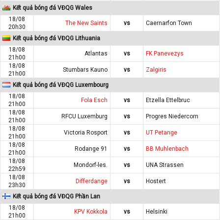
Kết quả bóng đá VĐQG Wales
18/08
The New Saints
vs
Caernarfon Town
20h30
Kết quả bóng đá VĐQG Lithuania
18/08
Atlantas
vs
FK Panevezys
21h00
18/08
Stumbars Kauno
vs
Zalgiris
21h00
Kết quả bóng đá VĐQG Luxembourg
18/08
Fola Esch
vs
Etzella Ettelbruc
21h00
18/08
RFCU Luxemburg
vs
Progres Niedercorn
21h00
18/08
Victoria Rosport
vs
UT Petange
21h00
18/08
Rodange 91
vs
BB Muhlenbach
21h00
18/08
Mondorf-les.
vs
UNA Strassen
22h59
18/08
Differdange
vs
Hostert
23h30
Kết quả bóng đá VĐQG Phần Lan
18/08
KPV Kokkola
vs
Helsinki
21h00