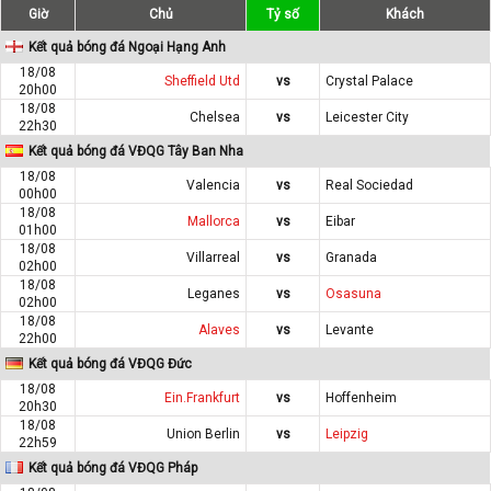
Giờ
Chủ
Tỷ số
Khách
Kết quả bóng đá Ngoại Hạng Anh
18/08
Sheffield Utd
vs
Crystal Palace
20h00
18/08
Chelsea
vs
Leicester City
22h30
Kết quả bóng đá VĐQG Tây Ban Nha
18/08
Valencia
vs
Real Sociedad
00h00
18/08
Mallorca
vs
Eibar
01h00
18/08
Villarreal
vs
Granada
02h00
18/08
Leganes
vs
Osasuna
02h00
18/08
Alaves
vs
Levante
22h00
Kết quả bóng đá VĐQG Đức
18/08
Ein.Frankfurt
vs
Hoffenheim
20h30
18/08
Union Berlin
vs
Leipzig
22h59
Kết quả bóng đá VĐQG Pháp