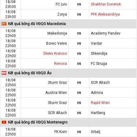
18/08
FC Lviv
vs
Shakhtar Donetsk
23h30
18/08
Zorya
vs
PFK Aleksandriya
23h30
Kết quả bóng đá VĐQG Macedonia
18/08
Makedonija
vs
Academy Pandev
22h00
18/08
Borec Veles
vs
Vardar
22h00
18/08
Sileks Kratovo
vs
Shkendija
22h00
18/08
Renova
vs
FC Struga
22h00
Kết quả bóng đá VĐQG Áo
18/08
Sturm Graz
vs
SCR Altach
22h00
18/08
Austria Wien
vs
Admira
22h00
18/08
Sturm Graz
vs
Rapid Wien
22h00
18/08
SCR Altach
vs
Hartberg
22h00
Kết quả bóng đá VĐQG Montenegro
18/08
FK Kom
vs
Grbalj
22h00