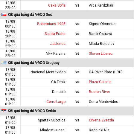
18/08
Cska Sofia
vs
Arda Kardzhali
22h00
Kết quả bóng đá VĐQG Séc
18/08
Bohemians 1905
vs
Sigma Olomouc
00h30
18/08
Sparta Praha
vs
Banik Ostrava
20h00
18/08
Jablonec
vs
Mlada Boleslav
22h00
18/08
MFk Karvina
vs
Slovan Liberec
22h00
Kết quả bóng đá VĐQG Uruguay
18/08
Nacional Montevideo
vs
CA River Plate (URU)
01h00
18/08
CA Fenix
vs
Plaza Colonia
01h00
18/08
Danubio
vs
Boston River
01h00
18/08
Cerro Largo
vs
Cerro Montevideo
01h00
Kết quả bóng đá VĐQG Serbia
18/08
Spartak Subotica
vs
Crvena Zvezda
01h00
18/08
Mladost Lucani
vs
Radnicki Nis
01h00