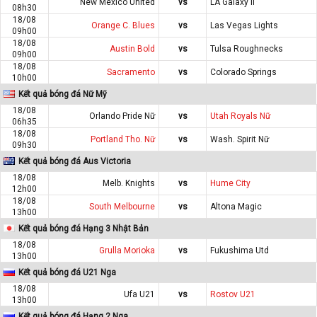
New Mexico United
vs
LA Galaxy II
08h30
18/08
Orange C. Blues
vs
Las Vegas Lights
09h00
18/08
Austin Bold
vs
Tulsa Roughnecks
09h00
18/08
Sacramento
vs
Colorado Springs
10h00
Kết quả bóng đá Nữ Mỹ
18/08
Orlando Pride Nữ
vs
Utah Royals Nữ
06h35
18/08
Portland Tho. Nữ
vs
Wash. Spirit Nữ
09h30
Kết quả bóng đá Aus Victoria
18/08
Melb. Knights
vs
Hume City
12h00
18/08
South Melbourne
vs
Altona Magic
13h00
Kết quả bóng đá Hạng 3 Nhật Bản
18/08
Grulla Morioka
vs
Fukushima Utd
13h00
Kết quả bóng đá U21 Nga
18/08
Ufa U21
vs
Rostov U21
13h00
Kết quả bóng đá Hạng 2 Nga