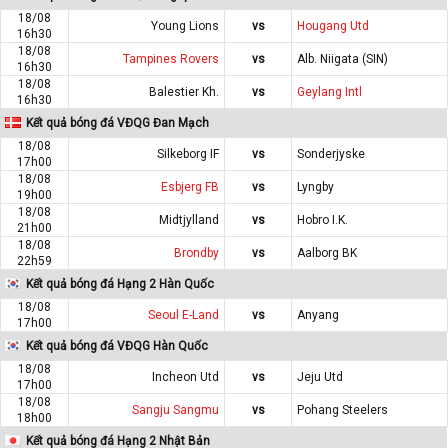
18/08
Young Lions
vs
Hougang Utd
16h30
18/08
Tampines Rovers
vs
Alb. Niigata (SIN)
16h30
18/08
Balestier Kh.
vs
Geylang Intl
16h30
Kết quả bóng đá VĐQG Đan Mạch
18/08
Silkeborg IF
vs
Sonderjyske
17h00
18/08
Esbjerg FB
vs
Lyngby
19h00
18/08
Midtjylland
vs
Hobro I.K.
21h00
18/08
Brondby
vs
Aalborg BK
22h59
Kết quả bóng đá Hạng 2 Hàn Quốc
18/08
Seoul E-Land
vs
Anyang
17h00
Kết quả bóng đá VĐQG Hàn Quốc
18/08
Incheon Utd
vs
Jeju Utd
17h00
18/08
Sangju Sangmu
vs
Pohang Steelers
18h00
Kết quả bóng đá Hạng 2 Nhật Bản