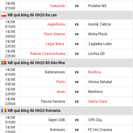
18/08
Cukaricki
vs
Proleter NS
01h00
Kết quả bóng đá VĐQG Ba Lan
18/08
Jagiellonia
vs
Gornik Zabrze
01h00
18/08
Piast Gliwice
vs
Wisla Plock
20h00
18/08
Legia Wars.
vs
Zaglebie Lubin
22h30
18/08
Rakow Czestochowa
vs
Lechia GD
22h30
Kết quả bóng đá VĐQG Bồ Đào Nha
18/08
Belenenses
vs
Benfica
01h00
18/08
Porto
vs
Vitoria Setubal
03h30
18/08
Aves
vs
Maritimo
22h00
18/08
Pacos Ferreira
vs
Santa Clara
22h00
Kết quả bóng đá VĐQG Romania
18/08
Sepsi OSK
vs
CFR Cluj
01h00
18/08
Botosani
vs
FC Uni.Craiova
22h00