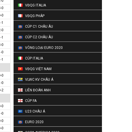
2-0
VĐQG ITALIA
3-0
0-0
VĐQG PHÁP
1-1
CÚP C1 CHÂU ÂU
2-0
CÚP C2 CHÂU ÂU
1-1
3-0
VÒNG LOẠI EURO 2020
1-0
CÚP ITALIA
1-1
VĐQG VIỆT NAM
0-0
VLWC KV CHÂU Á
1-0
0-2
LIÊN ĐOÀN ANH
CÚP FA
0-0
U23 CHÂU Á
1-0
0-0
EURO 2020
0-0