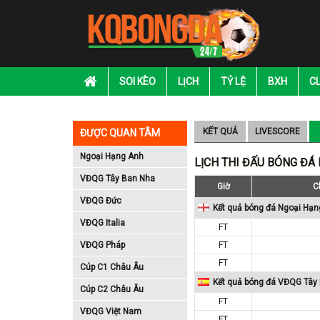
SOI KÈO
LỊCH
TỶ LỆ
BXH
C
KẾT QUẢ
LIVESCORE
ĐƯỢC QUAN TÂM
Ngoại Hạng Anh
LỊCH THI ĐẤU BÓNG ĐÁ
VĐQG Tây Ban Nha
Giờ
C
VĐQG Đức
Kết quả bóng đá Ngoại Hạn
VĐQG Italia
FT
VĐQG Pháp
FT
FT
Cúp C1 Châu Âu
Kết quả bóng đá VĐQG Tây
Cúp C2 Châu Âu
FT
VĐQG Việt Nam
FT