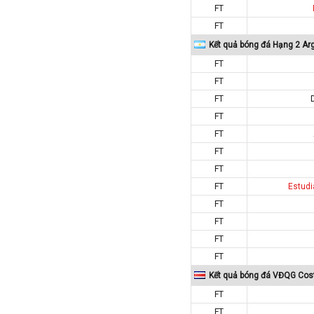
Iran
FT
Iraq
FT
Kết quả bóng đá Hạng 2 Ar
Ireland
FT
Israel
FT
Italia
FT
Jordan
FT
Kazakhstan
FT
Kosovo
FT
Kuwait
FT
FT
Estudi
Lao
FT
Latvia
FT
Li băng
FT
Liechtenstein
FT
Lithuania
Kết quả bóng đá VĐQG Cos
Luxembourg
FT
Ma rốc
FT