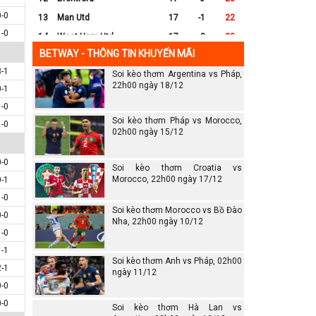
0-0
13
Man Utd
17
-1
22
1-0
14
West Ham Utd
17
-8
20
BETWAY - THÔNG TIN KHUYẾN MÃI
15
Everton
17
-7
17
3-1
Soi kèo thơm Argentina vs Pháp,
16
Crystal Palace
17
-8
16
22h00 ngày 18/12
0-1
17
Leicester City
17
-16
14
1-0
18
Ipswich
17
-16
12
Soi kèo thơm Pháp vs Morocco,
1-0
19
Wolves
17
-13
12
02h00 ngày 15/12
20
Southampton
17
-25
6
0-0
Soi kèo thơm Croatia vs
Morocco, 22h00 ngày 17/12
0-1
1-0
Soi kèo thơm Morocco vs Bồ Đào
0-0
Nha, 22h00 ngày 10/12
1-0
1-1
Soi kèo thơm Anh vs Pháp, 02h00
2-1
ngày 11/12
0-0
0-0
Soi kèo thơm Hà Lan vs