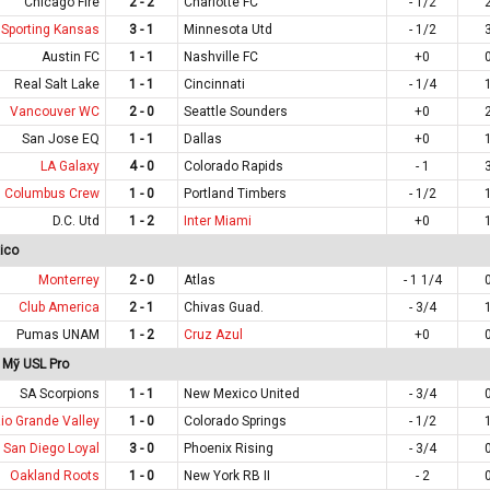
Chicago Fire
2 - 2
Charlotte FC
- 1/2
Sporting Kansas
3 - 1
Minnesota Utd
- 1/2
Austin FC
1 - 1
Nashville FC
+0
Real Salt Lake
1 - 1
Cincinnati
- 1/4
Vancouver WC
2 - 0
Seattle Sounders
+0
San Jose EQ
1 - 1
Dallas
+0
LA Galaxy
4 - 0
Colorado Rapids
- 1
Columbus Crew
1 - 0
Portland Timbers
- 1/2
D.C. Utd
1 - 2
Inter Miami
+0
ico
Monterrey
2 - 0
Atlas
- 1 1/4
Club America
2 - 1
Chivas Guad.
- 3/4
Pumas UNAM
1 - 2
Cruz Azul
+0
 Mỹ USL Pro
SA Scorpions
1 - 1
New Mexico United
- 3/4
io Grande Valley
1 - 0
Colorado Springs
- 1/2
San Diego Loyal
3 - 0
Phoenix Rising
- 3/4
Oakland Roots
1 - 0
New York RB II
- 2