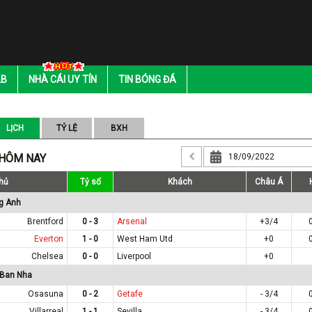
LB
NHÀ CÁI UY TÍN
TIN BÓNG ĐÁ
LỊCH
TỶ LỆ
BXH
 HÔM NAY
hủ
Tỷ số
Khách
Châu Á
g Anh
Brentford
0 - 3
Arsenal
+3/4
Everton
1 - 0
West Ham Utd
+0
Chelsea
0 - 0
Liverpool
+0
 Ban Nha
Osasuna
0 - 2
Getafe
- 3/4
Villarreal
1 - 1
Sevilla
- 3/4