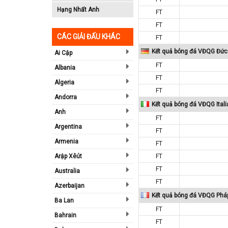
Hạng Nhất Anh
FT
FT
CÁC GIẢI ĐẤU KHÁC
FT
Kết quả bóng đá VĐQG Đức
Ai Cập
FT
Albania
FT
Algeria
FT
Andorra
Kết quả bóng đá VĐQG Itali
Anh
FT
Argentina
FT
Armenia
FT
Arập Xêút
FT
FT
Australia
FT
Azerbaijan
Kết quả bóng đá VĐQG Phá
Ba Lan
FT
Bahrain
FT