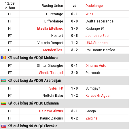
12/09
Racing Union
vs
Dudelange
21h00
FT
UT Petange
0 - 1
Wiltz
FT
Differdange
0 - 0
Swift Hesperange
FT
Etzella Ettelbruc
3 - 0
Rodange 91
FT
Hostert
0 - 3
Jeunesse Esch
FT
Victoria Rosport
1 - 2
UNA Strassen
FT
Mondorf-les.
3 - 2
RM Hamm Benfica
Kết quả bóng đá VĐQG Moldova
FT
Sfintul Gheorghe
0 - 1
Dinamo-Auto
FT
Sheriff Tiraspol
2 - 0
Petrocub
Kết quả bóng đá VĐQG Azerbaijan
FT
Səbail FK
1 - 0
Sumqayit
FT
Neftchi Baku
1 - 2
Karabakh Agdam
Kết quả bóng đá VĐQG Lithuania
FT
Dainava Alytus
3 - 1
Banga
FT
Kauno Zalgiris
0 - 2
Zalgiris
Kết quả bóng đá VĐQG Slovakia