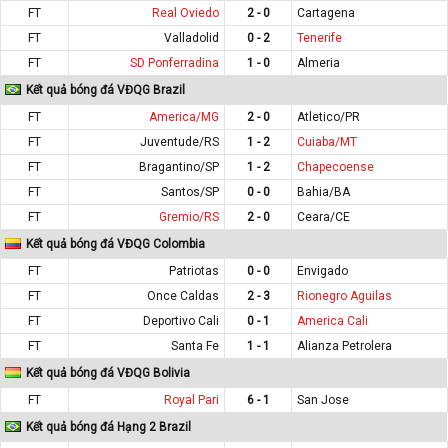
FT
Real Oviedo
2 - 0
Cartagena
FT
Valladolid
0 - 2
Tenerife
FT
SD Ponferradina
1 - 0
Almeria
Kết quả bóng đá VĐQG Brazil
FT
America/MG
2 - 0
Atletico/PR
FT
Juventude/RS
1 - 2
Cuiaba/MT
FT
Bragantino/SP
1 - 2
Chapecoense
FT
Santos/SP
0 - 0
Bahia/BA
FT
Gremio/RS
2 - 0
Ceara/CE
Kết quả bóng đá VĐQG Colombia
FT
Patriotas
0 - 0
Envigado
FT
Once Caldas
2 - 3
Rionegro Aguilas
FT
Deportivo Cali
0 - 1
America Cali
FT
Santa Fe
1 - 1
Alianza Petrolera
Kết quả bóng đá VĐQG Bolivia
FT
Royal Pari
6 - 1
San Jose
Kết quả bóng đá Hạng 2 Brazil