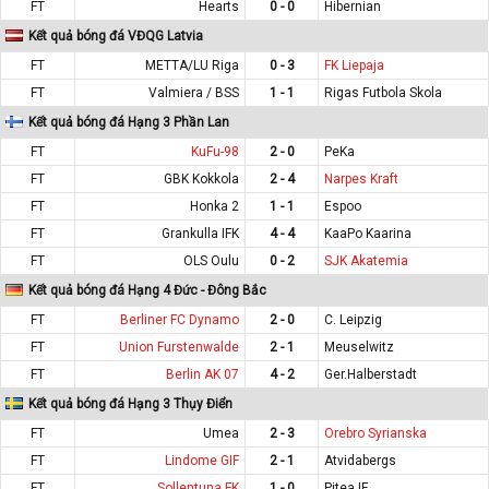
FT
Hearts
0 - 0
Hibernian
Kết quả bóng đá VĐQG Latvia
FT
METTA/LU Riga
0 - 3
FK Liepaja
FT
Valmiera / BSS
1 - 1
Rigas Futbola Skola
Kết quả bóng đá Hạng 3 Phần Lan
FT
KuFu-98
2 - 0
PeKa
FT
GBK Kokkola
2 - 4
Narpes Kraft
FT
Honka 2
1 - 1
Espoo
FT
Grankulla IFK
4 - 4
KaaPo Kaarina
FT
OLS Oulu
0 - 2
SJK Akatemia
Kết quả bóng đá Hạng 4 Đức - Đông Bắc
FT
Berliner FC Dynamo
2 - 0
C. Leipzig
FT
Union Furstenwalde
2 - 1
Meuselwitz
FT
Berlin AK 07
4 - 2
Ger.Halberstadt
Kết quả bóng đá Hạng 3 Thụy Điển
FT
Umea
2 - 3
Orebro Syrianska
FT
Lindome GIF
2 - 1
Atvidabergs
FT
Sollentuna FK
1 - 0
Pitea IF