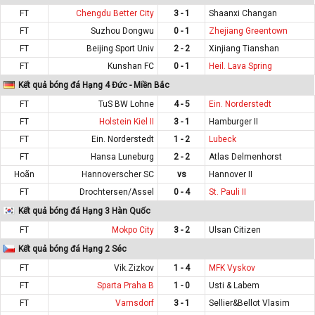
FT
Chengdu Better City
3 - 1
Shaanxi Changan
FT
Suzhou Dongwu
0 - 1
Zhejiang Greentown
FT
Beijing Sport Univ
2 - 2
Xinjiang Tianshan
FT
Kunshan FC
0 - 1
Heil. Lava Spring
Kết quả bóng đá Hạng 4 Đức - Miền Bắc
FT
TuS BW Lohne
4 - 5
Ein. Norderstedt
FT
Holstein Kiel II
3 - 1
Hamburger II
FT
Ein. Norderstedt
1 - 2
Lubeck
FT
Hansa Luneburg
2 - 2
Atlas Delmenhorst
Hoãn
Hannoverscher SC
vs
Hannover II
FT
Drochtersen/Assel
0 - 4
St. Pauli II
Kết quả bóng đá Hạng 3 Hàn Quốc
FT
Mokpo City
3 - 2
Ulsan Citizen
Kết quả bóng đá Hạng 2 Séc
FT
Vik.Zizkov
1 - 4
MFK Vyskov
FT
Sparta Praha B
1 - 0
Usti & Labem
FT
Varnsdorf
3 - 1
Sellier&Bellot Vlasim