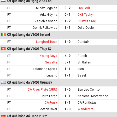
Kết quả bóng đá Hạng 2 Ba Lan
FT
Miedz Legnica
0 - 2
LKS Lodz
FT
Arka Gdynia
0 - 1
GKS Tychy
FT
Zaglebie Sosno
1 - 2
Puszcza Nie.
FT
Gornik Polkowice
1 - 1
Odra Opole
Kết quả bóng đá VĐQG Ireland
FT
Longford Town
1 - 0
Dundalk
Kết quả bóng đá VĐQG Thụy Sỹ
FT
Young Boys
4 - 0
Zurich
FT
Servette
5 - 1
St. Gallen
FT
Lausanne Sports
1 - 1
Sion
FT
Lugano
1 - 1
Basel
Kết quả bóng đá VĐQG Uruguay
FT
CA River Plate (URU)
1 - 0
Sportivo Cerrito
FT
Cerro Largo
1 - 1
Nacional Montevideo
FT
CA Fenix
3 - 1
CA Rentistas
FT
Boston River
1 - 3
Wanderers
Kết quả bóng đá Hạng 2 Đức