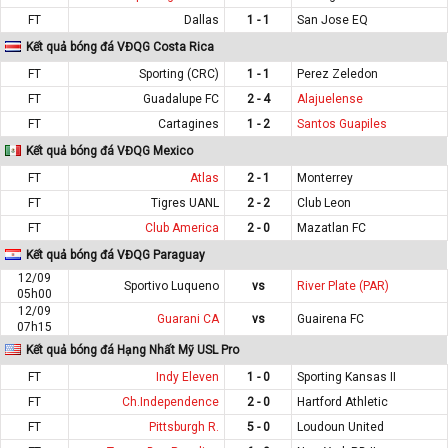
FT
Dallas
1 - 1
San Jose EQ
Kết quả bóng đá VĐQG Costa Rica
FT
Sporting (CRC)
1 - 1
Perez Zeledon
FT
Guadalupe FC
2 - 4
Alajuelense
FT
Cartagines
1 - 2
Santos Guapiles
Kết quả bóng đá VĐQG Mexico
FT
Atlas
2 - 1
Monterrey
FT
Tigres UANL
2 - 2
Club Leon
FT
Club America
2 - 0
Mazatlan FC
Kết quả bóng đá VĐQG Paraguay
12/09
Sportivo Luqueno
vs
River Plate (PAR)
05h00
12/09
Guarani CA
vs
Guairena FC
07h15
Kết quả bóng đá Hạng Nhất Mỹ USL Pro
FT
Indy Eleven
1 - 0
Sporting Kansas II
FT
Ch.Independence
2 - 0
Hartford Athletic
FT
Pittsburgh R.
5 - 0
Loudoun United