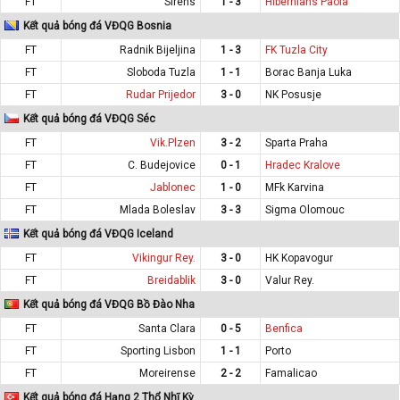
FT
Sirens
1 - 3
Hibernians Paola
Kết quả bóng đá VĐQG Bosnia
FT
Radnik Bijeljina
1 - 3
FK Tuzla City
FT
Sloboda Tuzla
1 - 1
Borac Banja Luka
FT
Rudar Prijedor
3 - 0
NK Posusje
Kết quả bóng đá VĐQG Séc
FT
Vik.Plzen
3 - 2
Sparta Praha
FT
C. Budejovice
0 - 1
Hradec Kralove
FT
Jablonec
1 - 0
MFk Karvina
FT
Mlada Boleslav
3 - 3
Sigma Olomouc
Kết quả bóng đá VĐQG Iceland
FT
Vikingur Rey.
3 - 0
HK Kopavogur
FT
Breidablik
3 - 0
Valur Rey.
Kết quả bóng đá VĐQG Bồ Đào Nha
FT
Santa Clara
0 - 5
Benfica
FT
Sporting Lisbon
1 - 1
Porto
FT
Moreirense
2 - 2
Famalicao
Kết quả bóng đá Hạng 2 Thổ Nhĩ Kỳ