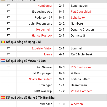
FT
Hamburger
2 - 1
Sandhausen
FT
Erzgebirge Aue
0 - 1
Fort.Dusseldorf
FT
Paderborn 07
0 - 1
Schalke 04
FT
Jahn Regensburg
2 - 2
Nurnberg
FT
Heidenheim
2 - 1
Dynamo Dresden
FT
Hansa Rostock
2 - 1
Darmstadt
Kết quả bóng đá Hạng 2 Bỉ
FT
Excelsior Virton
2 - 1
Lommel
FT
Lierse
4 - 1
RWD Molenbeek
Kết quả bóng đá VĐQG Hà Lan
FT
AZ Alkmaar
0 - 3
PSV Eindhoven
FT
NEC Nijmegen
0 - 0
Willem II
FT
Sparta Rotterdam
3 - 1
Fortuna Sittard
FT
Groningen
1 - 1
Heerenveen
FT
RKC Waalwijk
1 - 2
Vitesse Arnhem
Kết quả bóng đá Hạng 2 Tây Ban Nha
FT
Mirandes
1 - 3
Alcorcon