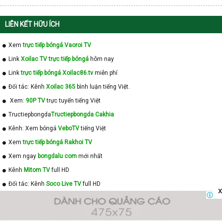
LIÊN KẾT HỮU ÍCH
Xem
trực tiếp bóngá Vaoroi TV
Link
Xoilac TV trực tiếp bóngá
hôm nay
Link
trực tiếp bóngá Xoilac86.tv
miễn phí
Đối tác: Kênh
Xoilac 365
bình luận tiếng Việt.
Xem:
90P TV
trực tuyến tiếng Việt
Tructiepbongda
Tructiepbongda Cakhia
Kênh: Xem bóngá
VeboTV
tiếng Việt
Xem
trực tiếp bóngá Rakhoi TV
Xem ngay
bongdalu com
mới nhất
Kênh
Mitom TV
full HD
Đối tác: Kênh
Soco Live TV
full HD
x
NHẬN ĐỊNH BÓNG ĐÁ HÔM NAY