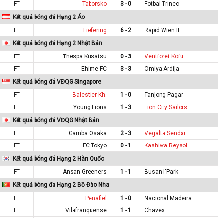
FT
Taborsko
3 - 0
Fotbal Trinec
Kết quả bóng đá Hạng 2 Áo
FT
Liefering
6 - 2
Rapid Wien II
Kết quả bóng đá Hạng 2 Nhật Bản
FT
Thespa Kusatsu
0 - 3
Ventforet Kofu
FT
Ehime FC
3 - 3
Omiya Ardija
Kết quả bóng đá VĐQG Singapore
FT
Balestier Kh.
1 - 0
Tanjong Pagar
FT
Young Lions
1 - 3
Lion City Sailors
Kết quả bóng đá VĐQG Nhật Bản
FT
Gamba Osaka
2 - 3
Vegalta Sendai
FT
FC Tokyo
0 - 1
Kashiwa Reysol
Kết quả bóng đá Hạng 2 Hàn Quốc
FT
Ansan Greeners
1 - 1
Busan I'Park
Kết quả bóng đá Hạng 2 Bồ Đào Nha
FT
Penafiel
1 - 0
Nacional Madeira
FT
Vilafranquense
1 - 1
Chaves