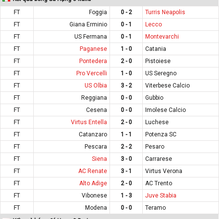
FT
Foggia
0 - 2
Turris Neapolis
FT
Giana Erminio
0 - 1
Lecco
FT
US Fermana
0 - 1
Montevarchi
FT
Paganese
1 - 0
Catania
FT
Pontedera
2 - 0
Pistoiese
FT
Pro Vercelli
1 - 0
US Seregno
FT
US Olbia
3 - 2
Viterbese Calcio
FT
Reggiana
0 - 0
Gubbio
FT
Cesena
0 - 0
Imolese Calcio
FT
Virtus Entella
2 - 0
Luchese
FT
Catanzaro
1 - 1
Potenza SC
FT
Pescara
2 - 2
Pesaro
FT
Siena
3 - 0
Carrarese
FT
AC Renate
3 - 1
Virtus Verona
FT
Alto Adige
2 - 0
AC Trento
FT
Vibonese
1 - 3
Juve Stabia
FT
Modena
0 - 0
Teramo