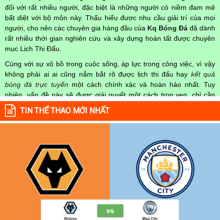
đối với rất nhiều người, đặc biệt là những người có niềm đam mê
bất diệt với bộ môn này. Thấu hiểu được nhu cầu giải trí của mọi
người, cho nên các chuyên gia hàng đầu của
Kq Bóng Đá
đã dành
rất nhiều thời gian nghiên cứu và xây dựng hoàn tất được chuyên
mục Lịch Thi Đấu.
Cùng với sự xô bồ trong cuộc sống, áp lực trong công việc, vì vậy
không phải ai ai cũng nắm bắt rõ được lịch thi đấu hay
kết quả
bóng đá trực tuyến
một cách chính xác và hoàn hảo nhất. Tuy
nhiên, vấn đề này sẽ được giải quyết một cách trọn vẹn, chỉ cần
truy cập vào chuyên mục
Lịch Thi Đấu
của Website
kqbongda.net
TIN THỂ THAO MỚI NHẤT
mọi người hoàn toàn nắm rõ được chính xác về thời gian các trận
đấu bóng đá Việt Nam hay trên Thế giới diễn ra trong thời gian sắp
tới. Hoặc thời gian trận đấu bóng đá đang diễn ra hiện tại,
kết quả
bóng đá
cả 2 đội tuyển bóng đá đang đạt được.
Không chỉ dừng lại ở đó, những người hâm mộ bóng đá có thể cập
nhật được chính xác về lịch phát sóng bóng đá được tường thuật
trực tiếp ở trên những kênh truyền hình thể thao lớn nhất hiện nay
như: VTV3, K+, SCTV, Thể thao TV,... Nếu như bạn không muốn
bỏ lỡ bất kỳ một trận đấu bóng đá nào trong từng mùa giải, hãy
thường xuyên vào chuyên mục
Lịch Thi Đấu
tại chuyên trang