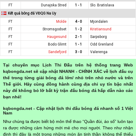
FT
Dunajska Stred
1 - 1
Slo. Bratislava
Kết quả bóng đá VĐQG Na Uy
FT
Molde
4 - 0
Mjondalen
FT
Stromsgodset
1 - 2
Kristiansund
FT
Haugesund
2 - 1
Sarpsborg
FT
Bodo Glimt
1 - 1
Odd Grenland
FT
Sandefjord
3 - 0
Valerenga
Tại chuyên mục Lịch Thi Đấu trên hệ thống trang Web
kqbongda.net sẽ cập nhật NHANH - CHÍNH XÁC về lịch đấu cụ
thể trong từng giải bóng đá lớn/ nhỏ trên nhỏ nước và trên
Thế giới. Hãy cùng đồng hành cùng địa chỉ uy tín bậc nhất
này để không bỏ lỡ bất kỳ trận đấu bóng đá hấp dẫn nào các
bạn nhé!
kqbongda.net - Cập nhật lịch thi đấu bóng đá nhanh số 1 Việt
Nam
Như chúng ta được biết bộ môn thể thao “Quần đùi, áo số” luôn tạo
ra được những cảm hứng mới mẻ cho mọi người. Theo như nhận
định thì đây là một trong những món ăn tinh thần không thể thiếu