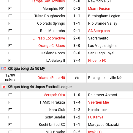
FT
Tampa Bay Rowdies
6 - 0
New York RB II
FT
Memphis 901
0 - 2
Miami Fusion
FT
Tulsa Roughnecks
1 - 1
Birmingham Legion
FT
Colorado Springs
1 - 1
Rio Grande Valley
FT
Real Monarchs
0 - 1
SA Scorpions
FT
El Paso Locomotive
2 - 0
Sacramento
FT
Orange C. Blues
3 - 0
Las Vegas Lights
FT
Oakland Roots
0 - 0
San Diego Loyal
FT
LA Galaxy II
3 - 4
Phoenix FC
Kết quả bóng đá Nữ Mỹ
12/09
Orlando Pride Nữ
vs
Racing Louisville Nữ
06h07
Kết quả bóng đá Japan Football League
FT
Verspah Oita
1 - 0
Reinmeer Aomori
FT
TIAMO Hirakata
1 - 4
Veertien Mie
FT
Nara Club
2 - 2
Honda Lock
FT
Sony Sendai
1 - 2
FC Kariya
FT
Kochi United SC
1 - 1
Maruyasu Okazaki
FT
MIO Biwako
0 - 2
Iwaki FC