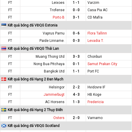
FT
Leixoes
1 - 1
Varzim
FT
Trofense
0 - 0
Casa Pia AC
FT
Porto B
3 - 1
CD Mafra
Kết quả bóng đá VĐQG Estonia
FT
Vaprus Parnu
0 - 6
Flora Tallinn
FT
Paide Linname.
0 - 3
Levadia T.
Kết quả bóng đá VĐQG Thái Lan
FT
Muang Thong Utd
3 - 3
Chonburi
FT
Nong Bua Pitchaya
0 - 1
Samut Prakan City
FT
Bangkok Utd
1 - 1
Port FC
Kết quả bóng đá Hạng 2 Đan Mạch
FT
Helsingor
2 - 2
Hvidovre IF
FT
Jammerbugt
4 - 3
HB Koge
FT
AC Horsens
1 - 3
Fredericia
Kết quả bóng đá Hạng 2 Thụy Điển
FT
Osters
2 - 0
Varnamo
Kết quả bóng đá VĐQG Scotland