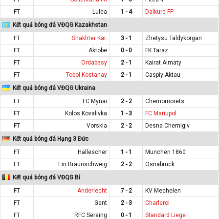
FT
Lulea
1 - 4
Dalkurd FF
Kết quả bóng đá VĐQG Kazakhstan
FT
Shakhter Kar.
3 - 1
Zhetysu Taldykorgan
FT
Aktobe
0 - 0
FK Taraz
FT
Ordabasy
2 - 1
Kairat Almaty
FT
Tobol Kostanay
2 - 1
Caspiy Aktau
Kết quả bóng đá VĐQG Ukraina
FT
FC Mynai
2 - 2
Chernomorets
FT
Kolos Kovalivka
1 - 3
FC Mariupol
FT
Vorskla
2 - 2
Desna Chernigiv
Kết quả bóng đá Hạng 3 Đức
FT
Hallescher
1 - 1
Munchen 1860
FT
Ein.Braunschweig
2 - 2
Osnabruck
Kết quả bóng đá VĐQG Bỉ
FT
Anderlecht
7 - 2
KV Mechelen
FT
Gent
2 - 3
Charleroi
FT
RFC Seraing
0 - 1
Standard Liege