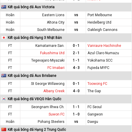
Kết quả bóng đá Aus Victoria
Hoãn
Eastern Lions
vs
Port Melbourne
Hoãn
Altona City
vs
Heidelberg Utd
Hoãn
South Melbourne
vs
Oakleigh Cannons
Kết quả bóng đá Hạng 3 Nhật Bản
FT
Kamatamare San.
0 - 1
Vanraure Hachinohe
FT
Fukushima Utd
2 - 1
Azul Claro Numazu
FT
Tegevajaro Miyazaki
1 - 1
Yokohama SCC
FT
FC Imabari
4 - 3
Fujieda MYFC
Kết quả bóng đá Aus Brisbane
FT
St George Willawong
0 - 1
Toowong FC
FT
Albany Creek
4 - 0
The Gap
Kết quả bóng đá VĐQG Hàn Quốc
FT
Seongnam Ilhwa Ch.
1 - 1
FC Seoul
FT
Suwon FC
1 - 0
Gangwon
Hoãn
Pohang Steelers
vs
Daegu
Kết quả bóng đá Hạng 2 Trung Quốc