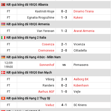
Kết quả bóng đá VĐQG Albania
FT
Kastrioti Kruje
0 - 2
Dinamo Tirana
FT
Egnatia Rrogozhine
1 - 3
Kukesi
Kết quả bóng đá VĐQG Armenia
FT
Van Yerevan
1 - 2
Ararat-Armenia
Kết quả bóng đá Hạng 2 Italia
FT
Cosenza
2 - 1
Vicenza
FT
Cremonese
2 - 0
Cittadella
Kết quả bóng đá Hạng 4 Đức - Miền Nam
12/09
Sonnenhof
vs
Pirmasens
19h00
Kết quả bóng đá VĐQG Đan Mạch
FT
Viborg
2 - 3
Aalborg BK
FT
Randers
0 - 2
Kobenhavn
FT
Aarhus AGF
1 - 0
Vejle
Kết quả bóng đá Hạng 2 Thụy Sỹ
FT
Vaduz
4 - 1
SC Kriens