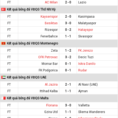
FT
AC Milan
2 - 0
Lazio
Kết quả bóng đá VĐQG Thổ Nhĩ Kỳ
FT
Kayserispor
2 - 0
Kasimpasa
FT
Besiktas
3 - 0
Malatyaspor
FT
Rizespor
0 - 2
Hatayspor
FT
Fenerbahce
1 - 1
Sivasspor
Kết quả bóng đá VĐQG Montenegro
FT
Zeta
1 - 2
FK Jerezo
FT
OFK Petrovac
3 - 2
Decic Tuzi
FT
Mornar Bar
0 - 1
Iskra Danilo
FT
FK Podgorica
0 - 1
Rudar
Kết quả bóng đá VĐQG UAE
FT
Al Jazira
2 - 1
Al Nasr (UAE)
FT
Ittihad Kalba
1 - 1
Ajman
Kết quả bóng đá VĐQG Malta
FT
Floriana
3 - 0
Valletta
FT
Gzira Utd
1 - 1
Sliema Wanderers