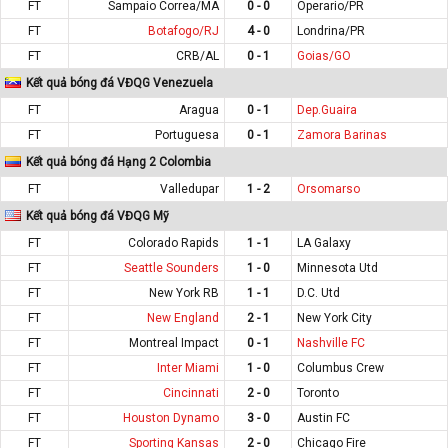
FT
Sampaio Correa/MA
0 - 0
Operario/PR
FT
Botafogo/RJ
4 - 0
Londrina/PR
FT
CRB/AL
0 - 1
Goias/GO
Kết quả bóng đá VĐQG Venezuela
FT
Aragua
0 - 1
Dep.Guaira
FT
Portuguesa
0 - 1
Zamora Barinas
Kết quả bóng đá Hạng 2 Colombia
FT
Valledupar
1 - 2
Orsomarso
Kết quả bóng đá VĐQG Mỹ
FT
Colorado Rapids
1 - 1
LA Galaxy
FT
Seattle Sounders
1 - 0
Minnesota Utd
FT
New York RB
1 - 1
D.C. Utd
FT
New England
2 - 1
New York City
FT
Montreal Impact
0 - 1
Nashville FC
FT
Inter Miami
1 - 0
Columbus Crew
FT
Cincinnati
2 - 0
Toronto
FT
Houston Dynamo
3 - 0
Austin FC
FT
Sporting Kansas
2 - 0
Chicago Fire