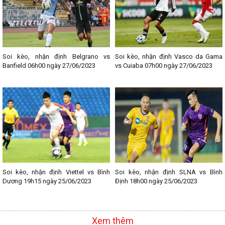
nhé!
--------------------------------
Lịch thi đấu bóng đá các giải nổi bật:
- Lịch thi đấu Ngoại hạng Anh
- Lịch thi đấu La Liga
Soi kèo, nhận định Belgrano vs
Soi kèo, nhận định Vasco da Gama
- Lịch thi đấu Bundesliga
Banfield 06h00 ngày 27/06/2023
vs Cuiaba 07h00 ngày 27/06/2023
- Lịch thi đấu Ligue 1
- Lịch thi đấu Serie A
- Lịch thi đấu V - League
- Lịch thi đấu Cup C1
Soi kèo, nhận định Viettel vs Bình
Soi kèo, nhận định SLNA vs Bình
Dương 19h15 ngày 25/06/2023
Định 18h00 ngày 25/06/2023
Xem thêm