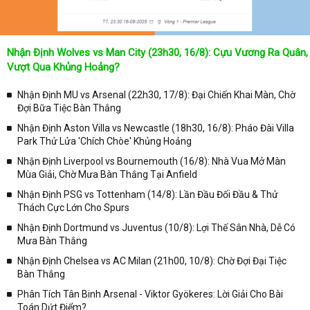
Kqbongda
để cập nhật thông tin chính xác nhất nhé!
Lịch thi đấu được cập nhật chính xác trong toàn bộ các giải
đấu
Nhận Định Wolves vs Man City (23h30, 16/8): Cựu Vương Ra Quân,
Tại
Lịch Thi Đấu
của chuyên trang
kqbongda.net
sẽ cập nhanh
Vượt Qua Khủng Hoảng?
chóng và chính xác nhất thời gian từng trận đấu bóng đá diễn ra ở
trong từng giải đấu như:
Nhận Định MU vs Arsenal (22h30, 17/8): Đại Chiến Khai Màn, Chờ
Đợi Bữa Tiệc Bàn Thắng
✓ Giải đấu bóng đá Ngoại hạng Anh;
Nhận Định Aston Villa vs Newcastle (18h30, 16/8): Pháo Đài Villa
✓ Giải bóng Cúp C1 Châu Âu;
Park Thử Lửa 'Chích Chòe' Khủng Hoảng
✓ Giải Cúp C2 Châu Âu;
Nhận Định Liverpool vs Bournemouth (16/8): Nhà Vua Mở Màn
Mùa Giải, Chờ Mưa Bàn Thắng Tại Anfield
✓ Giải VĐQG Tây Ban Nha;
Nhận Định PSG vs Tottenham (14/8): Lần Đầu Đối Đầu & Thử
✓ VĐQG Đức;
Thách Cực Lớn Cho Spurs
✓ Giải VĐQG Italia;
Nhận Định Dortmund vs Juventus (10/8): Lợi Thế Sân Nhà, Dễ Có
✓ VĐQG Pháp;
Mưa Bàn Thắng
Nhận Định Chelsea vs AC Milan (21h00, 10/8): Chờ Đợi Đại Tiệc
✓ Liên Đoàn Anh;
Bàn Thắng
✓ Cúp FA;
Phân Tích Tân Binh Arsenal - Viktor Gyökeres: Lời Giải Cho Bài
✓ U23 Châu Á;
Toán Dứt Điểm?