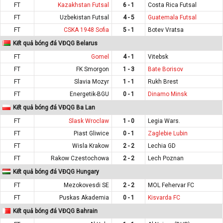
FT
Kazakhstan Futsal
6 - 1
Costa Rica Futsal
FT
Uzbekistan Futsal
4 - 5
Guatemala Futsal
FT
CSKA 1948 Sofia
5 - 1
Botev Vratsa
Kết quả bóng đá VĐQG Belarus
FT
Gomel
4 - 1
Vitebsk
FT
FK Smorgon
1 - 3
Bate Borisov
FT
Slavia Mozyr
1 - 1
Rukh Brest
FT
Energetik-BGU
0 - 1
Dinamo Minsk
Kết quả bóng đá VĐQG Ba Lan
FT
Slask Wroclaw
1 - 0
Legia Wars.
FT
Piast Gliwice
0 - 1
Zaglebie Lubin
FT
Wisla Krakow
2 - 2
Lechia GD
FT
Rakow Czestochowa
2 - 2
Lech Poznan
Kết quả bóng đá VĐQG Hungary
FT
Mezokovesdi SE
2 - 2
MOL Fehervar FC
FT
Puskas Akademia
0 - 1
Kisvarda FC
Kết quả bóng đá VĐQG Bahrain