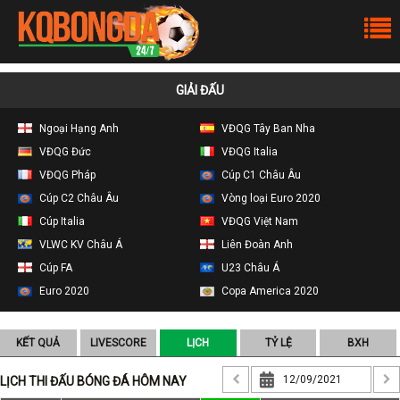
GIẢI ĐẤU
Ngoại Hạng Anh
VĐQG Tây Ban Nha
VĐQG Đức
VĐQG Italia
VĐQG Pháp
Cúp C1 Châu Âu
Cúp C2 Châu Âu
Vòng loại Euro 2020
Cúp Italia
VĐQG Việt Nam
VLWC KV Châu Á
Liên Đoàn Anh
Cúp FA
U23 Châu Á
Euro 2020
Copa America 2020
KẾT QUẢ
LIVESCORE
LỊCH
TỶ LỆ
BXH
LỊCH THI ĐẤU BÓNG ĐÁ HÔM NAY