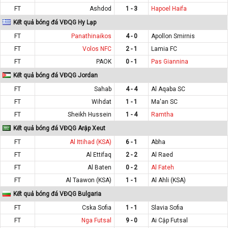
FT
Ashdod
1 - 3
Hapoel Haifa
Kết quả bóng đá VĐQG Hy Lạp
FT
Panathinaikos
4 - 0
Apollon Smirnis
FT
Volos NFC
2 - 1
Lamia FC
FT
PAOK
0 - 1
Pas Giannina
Kết quả bóng đá VĐQG Jordan
FT
Sahab
4 - 4
Al Aqaba SC
FT
Wihdat
1 - 1
Ma'an SC
FT
Sheikh Hussein
1 - 4
Ramtha
Kết quả bóng đá VĐQG Arập Xeut
FT
Al Ittihad (KSA)
6 - 1
Abha
FT
Al Ettifaq
2 - 2
Al Raed
FT
Al Baten
0 - 2
Al Fateh
FT
Al Taawon (KSA)
1 - 1
Al Ahli (KSA)
Kết quả bóng đá VĐQG Bulgaria
FT
Cska Sofia
1 - 1
Slavia Sofia
FT
Nga Futsal
9 - 0
Ai Cập Futsal