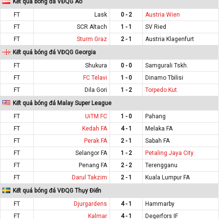
Kết quả bóng đá VĐQG Áo
FT
Lask
0 - 2
Austria Wien
FT
SCR Altach
1 - 1
SV Ried
FT
Sturm Graz
2 - 1
Austria Klagenfurt
Kết quả bóng đá VĐQG Georgia
FT
Shukura
0 - 0
Samgurali Tskh.
FT
FC Telavi
1 - 0
Dinamo Tbilisi
FT
Dila Gori
1 - 2
Torpedo Kut.
Kết quả bóng đá Malay Super League
FT
UiTM FC
1 - 0
Pahang
FT
Kedah FA
4 - 1
Melaka FA
FT
Perak FA
2 - 1
Sabah FA
FT
Selangor FA
1 - 2
Petaling Jaya City
FT
Penang FA
2 - 2
Terengganu
FT
Darul Takzim
2 - 1
Kuala Lumpur FA
Kết quả bóng đá VĐQG Thụy Điển
FT
Djurgardens
4 - 1
Hammarby
FT
Kalmar
4 - 1
Degerfors IF