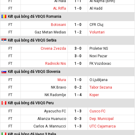
FT
Al Hala
1 - 1
Al Najma (BHR)
FT
AL Riffa
1 - 0
Al Hadd
Kết quả bóng đá VĐQG Romania
FT
Botosani
1 - 0
CFR Cluj
FT
Gaz Metan Medias
1 - 2
Voluntari
Kết quả bóng đá VĐQG Serbia
FT
Crvena Zvezda
3 - 0
Proleter NS
FT
3 - 0
Novi Pazar
FT
Radnicki Nis
1 - 0
FK Vozdovac
Kết quả bóng đá VĐQG Slovenia
FT
Mura
1 - 0
O.Ljubljana
FT
NK Bravo
0 - 2
Tabor Sezana
FT
NK Radomlje
1 - 4
Koper
Kết quả bóng đá VĐQG Peru
FT
Ayacucho FC
1 - 3
Cusco FC
FT
Alianza Huanuco
0 - 3
Dep. Municipal
FT
Carlos A. Mannucci
1 - 3
UTC Cajamarca
Kết quả bóng đá Hạng 3 Italia