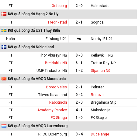
FT
Goteborg
2 - 0
Halmstads
Kết quả bóng đá Hạng 2 Na Uy
FT
Fredrikstad
2 - 1
Sogndal
Kết quả bóng đá U21 Thụy Điển
Hoãn
Elfsborg U21
vs
Norrby IF U21
Kết quả bóng đá Nữ Iceland
FT
Thor Akureyri Nữ
0 - 0
Keflavik IF Nữ
FT
Breidablik Nữ
6 - 1
Trottur Rey. Nữ
FT
UMF Tindastoll Nữ
1 - 2
Stjarnan Nữ
Kết quả bóng đá VĐQG Macedonia
FT
Borec Veles
2 - 1
Pelister
FT
Tikves Kavadarci
0 - 2
Renova
FT
Rabotnicki
2 - 0
Bregalnica Stip
FT
Academy Pandev
4 - 1
Makedonija
FT
FC Struga
1 - 0
FK Skopje
Kết quả bóng đá VĐQG Luxembourg
FT
RFCU Luxemburg
3 - 4
Dudelange