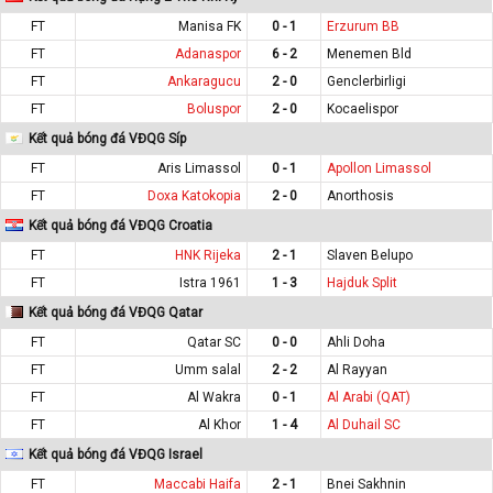
FT
Manisa FK
0 - 1
Erzurum BB
FT
Adanaspor
6 - 2
Menemen Bld
FT
Ankaragucu
2 - 0
Genclerbirligi
FT
Boluspor
2 - 0
Kocaelispor
Kết quả bóng đá VĐQG Síp
FT
Aris Limassol
0 - 1
Apollon Limassol
FT
Doxa Katokopia
2 - 0
Anorthosis
Kết quả bóng đá VĐQG Croatia
FT
HNK Rijeka
2 - 1
Slaven Belupo
FT
Istra 1961
1 - 3
Hajduk Split
Kết quả bóng đá VĐQG Qatar
FT
Qatar SC
0 - 0
Ahli Doha
FT
Umm salal
2 - 2
Al Rayyan
FT
Al Wakra
0 - 1
Al Arabi (QAT)
FT
Al Khor
1 - 4
Al Duhail SC
Kết quả bóng đá VĐQG Israel
FT
Maccabi Haifa
2 - 1
Bnei Sakhnin