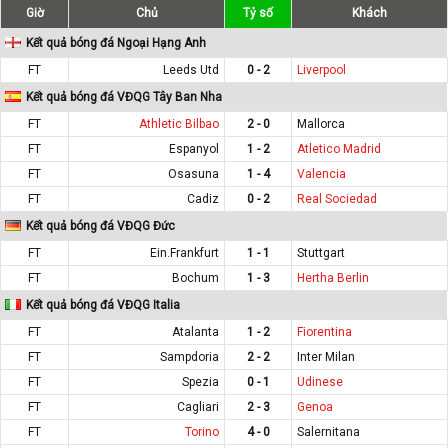
Giờ
Chủ
Tỷ số
Khách
Kết quả bóng đá Ngoại Hạng Anh
FT
Leeds Utd
0 - 2
Liverpool
Kết quả bóng đá VĐQG Tây Ban Nha
FT
Athletic Bilbao
2 - 0
Mallorca
FT
Espanyol
1 - 2
Atletico Madrid
FT
Osasuna
1 - 4
Valencia
FT
Cadiz
0 - 2
Real Sociedad
Kết quả bóng đá VĐQG Đức
FT
Ein.Frankfurt
1 - 1
Stuttgart
FT
Bochum
1 - 3
Hertha Berlin
Kết quả bóng đá VĐQG Italia
FT
Atalanta
1 - 2
Fiorentina
FT
Sampdoria
2 - 2
Inter Milan
FT
Spezia
0 - 1
Udinese
FT
Cagliari
2 - 3
Genoa
FT
Torino
4 - 0
Salernitana