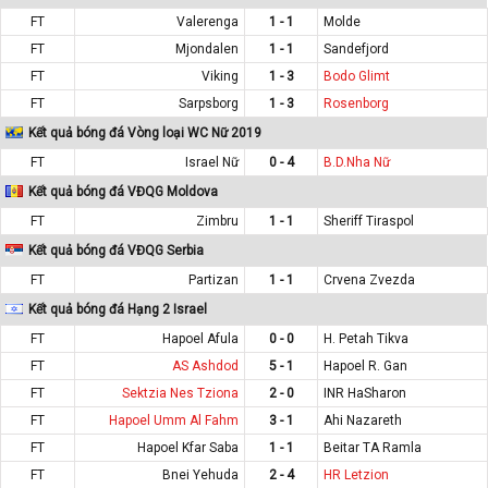
FT
Valerenga
1 - 1
Molde
FT
Mjondalen
1 - 1
Sandefjord
FT
Viking
1 - 3
Bodo Glimt
FT
Sarpsborg
1 - 3
Rosenborg
Kết quả bóng đá Vòng loại WC Nữ 2019
FT
Israel Nữ
0 - 4
B.D.Nha Nữ
Kết quả bóng đá VĐQG Moldova
FT
Zimbru
1 - 1
Sheriff Tiraspol
Kết quả bóng đá VĐQG Serbia
FT
Partizan
1 - 1
Crvena Zvezda
Kết quả bóng đá Hạng 2 Israel
FT
Hapoel Afula
0 - 0
H. Petah Tikva
FT
AS Ashdod
5 - 1
Hapoel R. Gan
FT
Sektzia Nes Tziona
2 - 0
INR HaSharon
FT
Hapoel Umm Al Fahm
3 - 1
Ahi Nazareth
FT
Hapoel Kfar Saba
1 - 1
Beitar TA Ramla
FT
Bnei Yehuda
2 - 4
HR Letzion