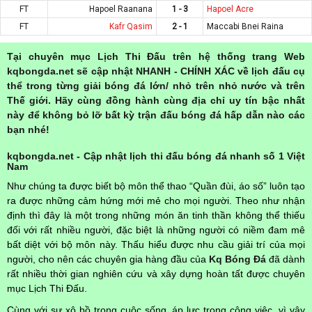
FT
Hapoel Raanana
1 - 3
Hapoel Acre
FT
Kafr Qasim
2 - 1
Maccabi Bnei Raina
Tại chuyên mục Lịch Thi Đấu trên hệ thống trang Web
kqbongda.net sẽ cập nhật NHANH - CHÍNH XÁC về lịch đấu cụ
thể trong từng giải bóng đá lớn/ nhỏ trên nhỏ nước và trên
Thế giới. Hãy cùng đồng hành cùng địa chỉ uy tín bậc nhất
này để không bỏ lỡ bất kỳ trận đấu bóng đá hấp dẫn nào các
bạn nhé!
kqbongda.net - Cập nhật lịch thi đấu bóng đá nhanh số 1 Việt
Nam
Như chúng ta được biết bộ môn thể thao “Quần đùi, áo số” luôn tạo
ra được những cảm hứng mới mẻ cho mọi người. Theo như nhận
định thì đây là một trong những món ăn tinh thần không thể thiếu
đối với rất nhiều người, đặc biệt là những người có niềm đam mê
bất diệt với bộ môn này. Thấu hiểu được nhu cầu giải trí của mọi
người, cho nên các chuyên gia hàng đầu của
Kq Bóng Đá
đã dành
rất nhiều thời gian nghiên cứu và xây dựng hoàn tất được chuyên
mục Lịch Thi Đấu.
Cùng với sự xô bồ trong cuộc sống, áp lực trong công việc, vì vậy