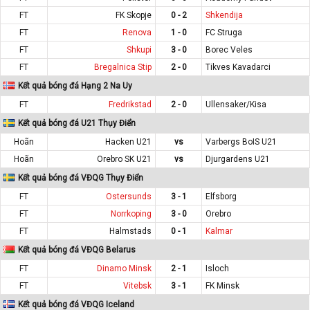
FT
FK Skopje
0 - 2
Shkendija
FT
Renova
1 - 0
FC Struga
FT
Shkupi
3 - 0
Borec Veles
FT
Bregalnica Stip
2 - 0
Tikves Kavadarci
Kết quả bóng đá Hạng 2 Na Uy
FT
Fredrikstad
2 - 0
Ullensaker/Kisa
Kết quả bóng đá U21 Thụy Điển
Hoãn
Hacken U21
vs
Varbergs BoIS U21
Hoãn
Orebro SK U21
vs
Djurgardens U21
Kết quả bóng đá VĐQG Thụy Điển
FT
Ostersunds
3 - 1
Elfsborg
FT
Norrkoping
3 - 0
Orebro
FT
Halmstads
0 - 1
Kalmar
Kết quả bóng đá VĐQG Belarus
FT
Dinamo Minsk
2 - 1
Isloch
FT
Vitebsk
3 - 1
FK Minsk
Kết quả bóng đá VĐQG Iceland