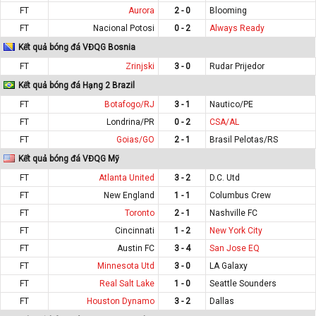
FT
Aurora
2 - 0
Blooming
FT
Nacional Potosi
0 - 2
Always Ready
Kết quả bóng đá VĐQG Bosnia
FT
Zrinjski
3 - 0
Rudar Prijedor
Kết quả bóng đá Hạng 2 Brazil
FT
Botafogo/RJ
3 - 1
Nautico/PE
FT
Londrina/PR
0 - 2
CSA/AL
FT
Goias/GO
2 - 1
Brasil Pelotas/RS
Kết quả bóng đá VĐQG Mỹ
FT
Atlanta United
3 - 2
D.C. Utd
FT
New England
1 - 1
Columbus Crew
FT
Toronto
2 - 1
Nashville FC
FT
Cincinnati
1 - 2
New York City
FT
Austin FC
3 - 4
San Jose EQ
FT
Minnesota Utd
3 - 0
LA Galaxy
FT
Real Salt Lake
1 - 0
Seattle Sounders
FT
Houston Dynamo
3 - 2
Dallas