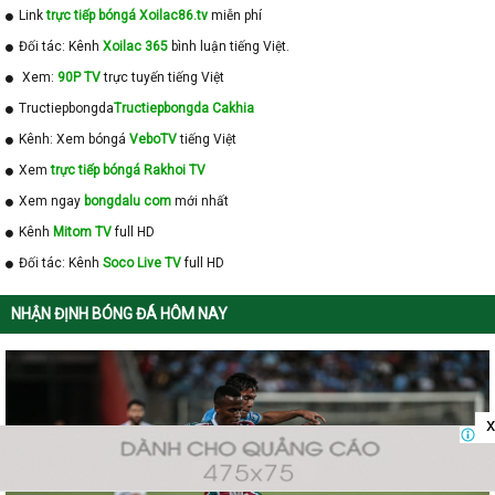
Link
trực tiếp bóngá Xoilac86.tv
miễn phí
Đối tác: Kênh
Xoilac 365
bình luận tiếng Việt.
Xem:
90P TV
trực tuyến tiếng Việt
Tructiepbongda
Tructiepbongda Cakhia
Kênh: Xem bóngá
VeboTV
tiếng Việt
Xem
trực tiếp bóngá Rakhoi TV
Xem ngay
bongdalu com
mới nhất
Kênh
Mitom TV
full HD
Đối tác: Kênh
Soco Live TV
full HD
NHẬN ĐỊNH BÓNG ĐÁ HÔM NAY
x