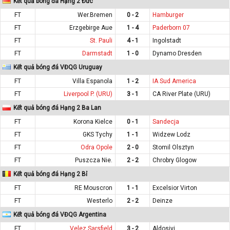
Kết quả bóng đá Hạng 2 Đức
FT
Wer.Bremen
0 - 2
Hamburger
FT
Erzgebirge Aue
1 - 4
Paderborn 07
FT
St. Pauli
4 - 1
Ingolstadt
FT
Darmstadt
1 - 0
Dynamo Dresden
Kết quả bóng đá VĐQG Uruguay
FT
Villa Espanola
1 - 2
IA Sud America
FT
Liverpool P. (URU)
3 - 1
CA River Plate (URU)
Kết quả bóng đá Hạng 2 Ba Lan
FT
Korona Kielce
0 - 1
Sandecja
FT
GKS Tychy
1 - 1
Widzew Lodz
FT
Odra Opole
2 - 0
Stomil Olsztyn
FT
Puszcza Nie.
2 - 2
Chrobry Glogow
Kết quả bóng đá Hạng 2 Bỉ
FT
RE Mouscron
1 - 1
Excelsior Virton
FT
Westerlo
2 - 2
Deinze
Kết quả bóng đá VĐQG Argentina
FT
Velez Sarsfield
3 - 2
Aldosivi