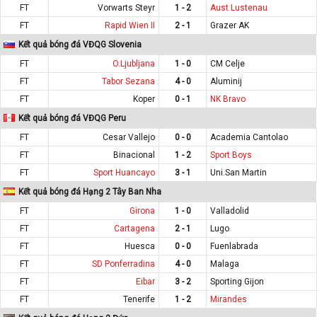
FT
Vorwarts Steyr
1 - 2
Aust Lustenau
FT
Rapid Wien II
2 - 1
Grazer AK
Kết quả bóng đá VĐQG Slovenia
FT
O.Ljubljana
1 - 0
CM Celje
FT
Tabor Sezana
4 - 0
Aluminij
FT
Koper
0 - 1
NK Bravo
Kết quả bóng đá VĐQG Peru
FT
Cesar Vallejo
0 - 0
Academia Cantolao
FT
Binacional
1 - 2
Sport Boys
FT
Sport Huancayo
3 - 1
Uni.San Martin
Kết quả bóng đá Hạng 2 Tây Ban Nha
FT
Girona
1 - 0
Valladolid
FT
Cartagena
2 - 1
Lugo
FT
Huesca
0 - 0
Fuenlabrada
FT
SD Ponferradina
4 - 0
Malaga
FT
Eibar
3 - 2
Sporting Gijon
FT
Tenerife
1 - 2
Mirandes