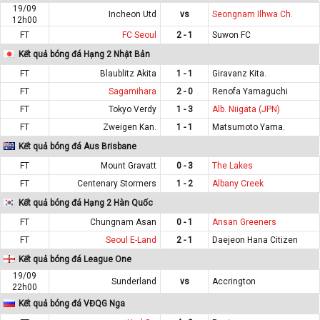
19/09
Incheon Utd
vs
Seongnam Ilhwa Ch.
12h00
FT
FC Seoul
2 - 1
Suwon FC
Kết quả bóng đá Hạng 2 Nhật Bản
FT
Blaublitz Akita
1 - 1
Giravanz Kita.
FT
Sagamihara
2 - 0
Renofa Yamaguchi
FT
Tokyo Verdy
1 - 3
Alb. Niigata (JPN)
FT
Zweigen Kan.
1 - 1
Matsumoto Yama.
Kết quả bóng đá Aus Brisbane
FT
Mount Gravatt
0 - 3
The Lakes
FT
Centenary Stormers
1 - 2
Albany Creek
Kết quả bóng đá Hạng 2 Hàn Quốc
FT
Chungnam Asan
0 - 1
Ansan Greeners
FT
Seoul E-Land
2 - 1
Daejeon Hana Citizen
Kết quả bóng đá League One
19/09
Sunderland
vs
Accrington
22h00
Kết quả bóng đá VĐQG Nga