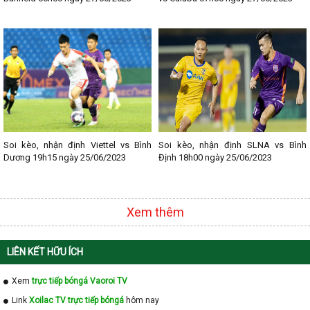
- Lịch thi đấu Ligue 1
- Lịch thi đấu Serie A
- Lịch thi đấu V - League
- Lịch thi đấu Cup C1
Soi kèo, nhận định Viettel vs Bình
Soi kèo, nhận định SLNA vs Bình
Dương 19h15 ngày 25/06/2023
Định 18h00 ngày 25/06/2023
Xem thêm
LIÊN KẾT HỮU ÍCH
Xem
trực tiếp bóngá Vaoroi TV
Link
Xoilac TV trực tiếp bóngá
hôm nay