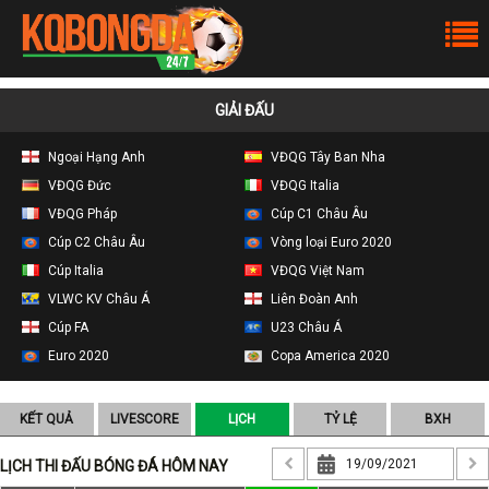
GIẢI ĐẤU
Ngoại Hạng Anh
VĐQG Tây Ban Nha
VĐQG Đức
VĐQG Italia
VĐQG Pháp
Cúp C1 Châu Âu
Cúp C2 Châu Âu
Vòng loại Euro 2020
Cúp Italia
VĐQG Việt Nam
VLWC KV Châu Á
Liên Đoàn Anh
Cúp FA
U23 Châu Á
Euro 2020
Copa America 2020
KẾT QUẢ
LIVESCORE
LỊCH
TỶ LỆ
BXH
LỊCH THI ĐẤU BÓNG ĐÁ HÔM NAY