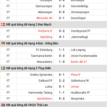
FT
Tuzlaspor
0 - 0
Bursaspor
FT
Samsunspor
2 - 2
Genclerbirligi
FT
Adanaspor
0 - 0
Umraniyespor
FT
Altinordu SK
2 - 1
Denizlispor
Kết quả bóng đá Hạng 2 Đan Mạch
FT
Hvidovre IF
3 - 2
Vendsyssel FF
FT
Nykobing
4 - 1
Jammerbugt
Kết quả bóng đá Hạng 4 Đức - Đông Bắc
FT
FC Eilenburg
1 - 1
Lok.Leipzig
FT
Tasmania Berlin
3 - 3
Union Furstenwalde
FT
Meuselwitz
1 - 3
Berlin AK 07
Kết quả bóng đá Hạng 3 Thụy Điển
FT
Orebro Syrianska
0 - 1
Pitea IF
FT
Dalkurd FF
2 - 2
Sollentuna FK
FT
Lulea
0 - 1
Umea
FT
Hammarby Talang
1 - 1
Hudiksvalls FF
FT
Sandvikens
5 - 2
Assyriska
Kết quả bóng đá VĐQG Thái Lan