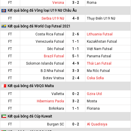
FT
Verona
3 - 2
Roma
Kết quả bóng đá Vòng loại U19 Nữ Châu Âu
FT
Serbia U19 Nữ
4 - 0
Thụy Điển U19 Nữ
Kết quả bóng đá World Cup Futsal 2021
FT
Costa Rica Futsal
2 - 6
Lithuania Futsal
FT
Venezuela Futsal
1 - 1
Kazakhstan Futsal
FT
Séc Futsal
1 - 1
Việt Nam Futsal
FT
Brazil Futsal
5 - 1
Panama Futsal
FT
Solomon Islands Futsal
4 - 9
Thái Lan Futsal
FT
B.D.Nha Futsal
3 - 3
Ma Rốc Futsal
FT
Botev Vratsa
2 - 4
Cska Sofia
Kết quả bóng đá VĐQG Malta
FT
Valletta
0 - 2
Gzira Utd
FT
Hibernians Paola
3 - 2
Mosta
FT
Birkirkara
1 - 1
Floriana
Kết quả bóng đá Cúp Kuwait
FT
Burgan SC
0 - 2
Al Quadisiya