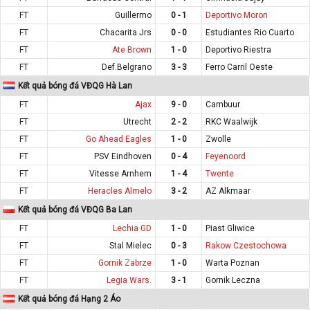
FT
Guillermo
0 - 1
Deportivo Moron
FT
Chacarita Jrs
0 - 0
Estudiantes Rio Cuarto
FT
Ate Brown
1 - 0
Deportivo Riestra
FT
Def.Belgrano
3 - 3
Ferro Carril Oeste
Kết quả bóng đá VĐQG Hà Lan
FT
Ajax
9 - 0
Cambuur
FT
Utrecht
2 - 2
RKC Waalwijk
FT
Go Ahead Eagles
1 - 0
Zwolle
FT
PSV Eindhoven
0 - 4
Feyenoord
FT
Vitesse Arnhem
1 - 4
Twente
FT
Heracles Almelo
3 - 2
AZ Alkmaar
Kết quả bóng đá VĐQG Ba Lan
FT
Lechia GD
1 - 0
Piast Gliwice
FT
Stal Mielec
0 - 3
Rakow Czestochowa
FT
Gornik Zabrze
1 - 0
Warta Poznan
FT
Legia Wars.
3 - 1
Gornik Leczna
Kết quả bóng đá Hạng 2 Áo