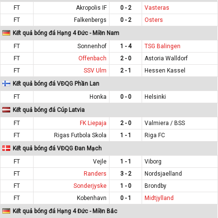
FT
Akropolis IF
0 - 2
Vasteras
FT
Falkenbergs
0 - 2
Osters
Kết quả bóng đá Hạng 4 Đức - Miền Nam
FT
Sonnenhof
1 - 4
TSG Balingen
FT
Offenbach
2 - 0
Astoria Walldorf
FT
SSV Ulm
2 - 1
Hessen Kassel
Kết quả bóng đá VĐQG Phần Lan
FT
Honka
0 - 0
Helsinki
Kết quả bóng đá Cúp Latvia
FT
FK Liepaja
2 - 0
Valmiera / BSS
FT
Rigas Futbola Skola
1 - 1
Riga FC
Kết quả bóng đá VĐQG Đan Mạch
FT
Vejle
1 - 1
Viborg
FT
Randers
3 - 2
Nordsjaelland
FT
Sonderjyske
1 - 0
Brondby
FT
Kobenhavn
0 - 1
Midtjylland
Kết quả bóng đá Hạng 4 Đức - Miền Bắc