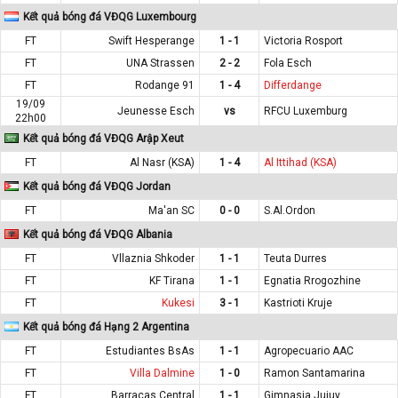
Kết quả bóng đá VĐQG Luxembourg
FT
Swift Hesperange
1 - 1
Victoria Rosport
FT
UNA Strassen
2 - 2
Fola Esch
FT
Rodange 91
1 - 4
Differdange
19/09
Jeunesse Esch
vs
RFCU Luxemburg
22h00
Kết quả bóng đá VĐQG Arập Xeut
FT
Al Nasr (KSA)
1 - 4
Al Ittihad (KSA)
Kết quả bóng đá VĐQG Jordan
FT
Ma'an SC
0 - 0
S.Al.Ordon
Kết quả bóng đá VĐQG Albania
FT
Vllaznia Shkoder
1 - 1
Teuta Durres
FT
KF Tirana
1 - 1
Egnatia Rrogozhine
FT
Kukesi
3 - 1
Kastrioti Kruje
Kết quả bóng đá Hạng 2 Argentina
FT
Estudiantes BsAs
1 - 1
Agropecuario AAC
FT
Villa Dalmine
1 - 0
Ramon Santamarina
FT
Barracas Central
1 - 1
Gimnasia Jujuy