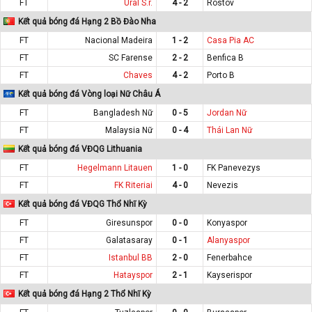
FT
Ural S.r.
4 - 2
Rostov
Kết quả bóng đá Hạng 2 Bồ Đào Nha
FT
Nacional Madeira
1 - 2
Casa Pia AC
FT
SC Farense
2 - 2
Benfica B
FT
Chaves
4 - 2
Porto B
Kết quả bóng đá Vòng loại Nữ Châu Á
FT
Bangladesh Nữ
0 - 5
Jordan Nữ
FT
Malaysia Nữ
0 - 4
Thái Lan Nữ
Kết quả bóng đá VĐQG Lithuania
FT
Hegelmann Litauen
1 - 0
FK Panevezys
FT
FK Riteriai
4 - 0
Nevezis
Kết quả bóng đá VĐQG Thổ Nhĩ Kỳ
FT
Giresunspor
0 - 0
Konyaspor
FT
Galatasaray
0 - 1
Alanyaspor
FT
Istanbul BB
2 - 0
Fenerbahce
FT
Hatayspor
2 - 1
Kayserispor
Kết quả bóng đá Hạng 2 Thổ Nhĩ Kỳ