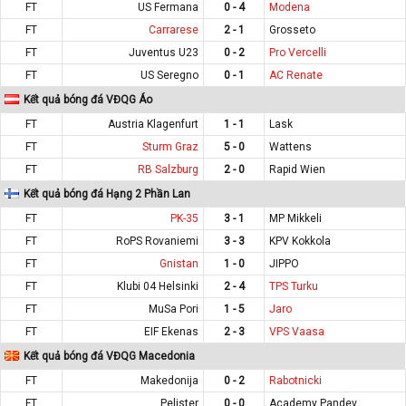
FT
US Fermana
0 - 4
Modena
FT
Carrarese
2 - 1
Grosseto
FT
Juventus U23
0 - 2
Pro Vercelli
FT
US Seregno
0 - 1
AC Renate
Kết quả bóng đá VĐQG Áo
FT
Austria Klagenfurt
1 - 1
Lask
FT
Sturm Graz
5 - 0
Wattens
FT
RB Salzburg
2 - 0
Rapid Wien
Kết quả bóng đá Hạng 2 Phần Lan
FT
PK-35
3 - 1
MP Mikkeli
FT
RoPS Rovaniemi
3 - 3
KPV Kokkola
FT
Gnistan
1 - 0
JIPPO
FT
Klubi 04 Helsinki
2 - 4
TPS Turku
FT
MuSa Pori
1 - 5
Jaro
FT
EIF Ekenas
2 - 3
VPS Vaasa
Kết quả bóng đá VĐQG Macedonia
FT
Makedonija
0 - 2
Rabotnicki
FT
Pelister
0 - 0
Academy Pandev