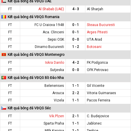
Kết quả bóng đá VĐQG UAE
FT
Al Shabab (UAE)
4 - 3
Al Sharjah
Kết quả bóng đá VĐQG Romania
FT
FC U Craiova 1948
0 - 1
Steaua Bucuresti
FT
Aca. Clinceni
0 - 1
Arges Pitesti
FT
Sepsi OSK
0 - 0
UTA Arad
FT
Dinamo Bucuresti
1 - 2
Botosani
Kết quả bóng đá VĐQG Montenegro
FT
Iskra Danilo
4 - 2
FK Podgorica
FT
Sutjeska
0 - 0
OFK Petrovac
Kết quả bóng đá VĐQG Bồ Đào Nha
FT
Belenenses
1 - 1
Gil Vicente
FT
Arouca
2 - 2
Vitoria Guimaraes
FT
Vizela
1 - 1
Pacos Ferreira
Kết quả bóng đá VĐQG Séc
FT
Vik.Plzen
2 - 1
C. Budejovice
FT
Sparta Praha
1 - 1
Jablonec
FT
MFk Karvina
1 - 1
Teplice