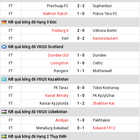
FT
Prachuap FC
2 - 2
Suphanburi
FT
Nakhon Ratch.
1 - 0
Police Tero FC
Kết quả bóng đá Hạng 3 Đức
FT
Freiburg II
2 - 0
Viktoria Berlin
FT
Verl
0 - 2
Kaiserslautern
Kết quả bóng đá VĐQG Scotland
FT
Dundee Utd
1 - 0
Dundee
FT
Livingston
1 - 0
Celtic
FT
Rangers
1 - 1
Motherwell
Kết quả bóng đá VĐQG Kazakhstan
FT
FK Taraz
0 - 0
Tobol Kostanay
FT
Kairat Almaty
1 - 0
FK Kyzylzhar
FT
Kaisar Kyzylorda
1 - 2
Shakhter Kar.
Kết quả bóng đá VĐQG Uzbekistan
FT
Andijan
1 - 0
Pakhtakor
FT
Metallurg Bekabad
0 - 1
Kokand-1912
Kết quả bóng đá Hạng 2 Thụy Điển