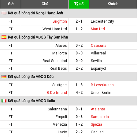
Giờ
Chủ
Tỷ số
Khách
Kết quả bóng đá Ngoại Hạng Anh
FT
Brighton
2 - 1
Leicester City
FT
West Ham Utd
1 - 2
Man Utd
Kết quả bóng đá VĐQG Tây Ban Nha
FT
Alaves
0 - 2
Osasuna
FT
Mallorca
0 - 0
Villarreal
FT
Real Sociedad
0 - 0
Sevilla
FT
Real Betis
2 - 2
Espanyol
Kết quả bóng đá VĐQG Đức
FT
Stuttgart
1 - 3
B.Leverkusen
FT
B.Dortmund
4 - 2
Union Berlin
Kết quả bóng đá VĐQG Italia
FT
Salernitana
0 - 1
Atalanta
FT
Empoli
0 - 3
Sampdoria
FT
Venezia
1 - 2
Spezia
FT
Lazio
2 - 2
Cagliari