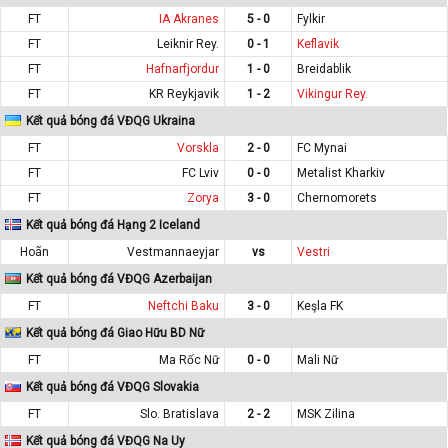
FT
IA Akranes
5 - 0
Fylkir
FT
Leiknir Rey.
0 - 1
Keflavik
FT
Hafnarfjordur
1 - 0
Breidablik
FT
KR Reykjavik
1 - 2
Vikingur Rey.
Kết quả bóng đá VĐQG Ukraina
FT
Vorskla
2 - 0
FC Mynai
FT
FC Lviv
0 - 0
Metalist Kharkiv
FT
Zorya
3 - 0
Chernomorets
Kết quả bóng đá Hạng 2 Iceland
Hoãn
Vestmannaeyjar
vs
Vestri
Kết quả bóng đá VĐQG Azerbaijan
FT
Neftchi Baku
3 - 0
Keşla FK
Kết quả bóng đá Giao Hữu BD Nữ
FT
Ma Rốc Nữ
0 - 0
Mali Nữ
Kết quả bóng đá VĐQG Slovakia
FT
Slo. Bratislava
2 - 2
MSK Zilina
Kết quả bóng đá VĐQG Na Uy