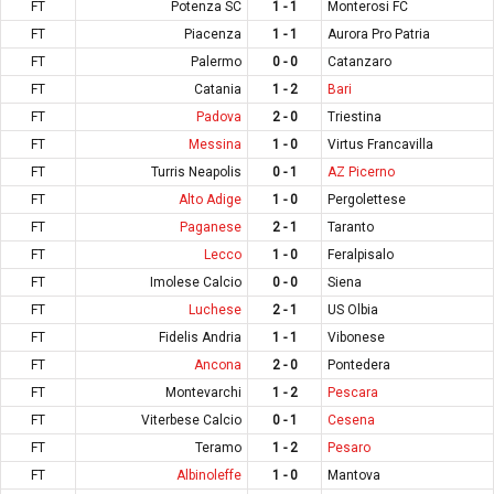
FT
Potenza SC
1 - 1
Monterosi FC
FT
Piacenza
1 - 1
Aurora Pro Patria
FT
Palermo
0 - 0
Catanzaro
FT
Catania
1 - 2
Bari
FT
Padova
2 - 0
Triestina
FT
Messina
1 - 0
Virtus Francavilla
FT
Turris Neapolis
0 - 1
AZ Picerno
FT
Alto Adige
1 - 0
Pergolettese
FT
Paganese
2 - 1
Taranto
FT
Lecco
1 - 0
Feralpisalo
FT
Imolese Calcio
0 - 0
Siena
FT
Luchese
2 - 1
US Olbia
FT
Fidelis Andria
1 - 1
Vibonese
FT
Ancona
2 - 0
Pontedera
FT
Montevarchi
1 - 2
Pescara
FT
Viterbese Calcio
0 - 1
Cesena
FT
Teramo
1 - 2
Pesaro
FT
Albinoleffe
1 - 0
Mantova