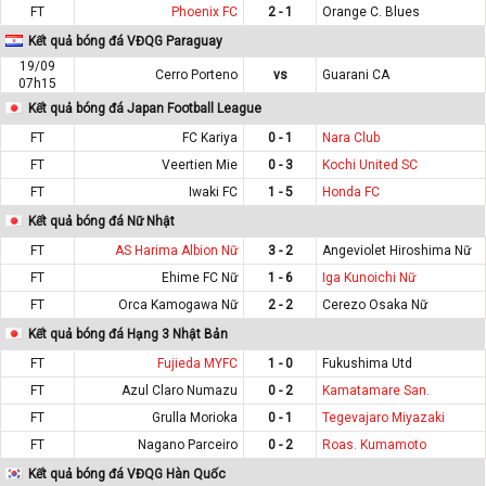
FT
Phoenix FC
2 - 1
Orange C. Blues
Kết quả bóng đá VĐQG Paraguay
19/09
Cerro Porteno
vs
Guarani CA
07h15
Kết quả bóng đá Japan Football League
FT
FC Kariya
0 - 1
Nara Club
FT
Veertien Mie
0 - 3
Kochi United SC
FT
Iwaki FC
1 - 5
Honda FC
Kết quả bóng đá Nữ Nhật
FT
AS Harima Albion Nữ
3 - 2
Angeviolet Hiroshima Nữ
FT
Ehime FC Nữ
1 - 6
Iga Kunoichi Nữ
FT
Orca Kamogawa Nữ
2 - 2
Cerezo Osaka Nữ
Kết quả bóng đá Hạng 3 Nhật Bản
FT
Fujieda MYFC
1 - 0
Fukushima Utd
FT
Azul Claro Numazu
0 - 2
Kamatamare San.
FT
Grulla Morioka
0 - 1
Tegevajaro Miyazaki
FT
Nagano Parceiro
0 - 2
Roas. Kumamoto
Kết quả bóng đá VĐQG Hàn Quốc