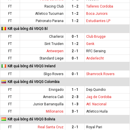
FT
Racing Club
1 - 2
Talleres Cordoba
FT
Atletico Tucuman
1 - 2
Boca Juniors
FT
Patronato Parana
1 - 2
Estudiantes LP
Kết quả bóng đá VĐQG Bỉ
FT
Charleroi
0 - 1
Club Brugge
FT
Sint Truiden
1 - 2
Genk
FT
Antwerpen
2 - 1
RFC Seraing
FT
Standard Liege
0 - 1
Anderlecht
Kết quả bóng đá VĐQG Ireland
FT
Sligo Rovers
0 - 1
Shamrock Rovers
Kết quả bóng đá VĐQG Colombia
FT
Envigado
1 - 1
Dep.Quindio
FT
America Cali
2 - 3
Jag de Cordoba
FT
Junior Barranquilla
1 - 3
Atl. Nacional
FT
Millonarios
3 - 1
Atletico Huila
Kết quả bóng đá VĐQG Bolivia
FT
Real Santa Cruz
2 - 1
Royal Pari