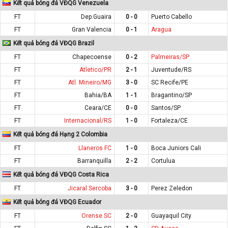
Kết quả bóng đá VĐQG Venezuela
FT
Dep.Guaira
0 - 0
Puerto Cabello
FT
Gran Valencia
0 - 1
Aragua
Kết quả bóng đá VĐQG Brazil
FT
Chapecoense
0 - 2
Palmeiras/SP
FT
Atletico/PR
2 - 1
Juventude/RS
FT
Atl. Mineiro/MG
3 - 0
SC Recife/PE
FT
Bahia/BA
1 - 1
Bragantino/SP
FT
Ceara/CE
0 - 0
Santos/SP
FT
Internacional/RS
1 - 0
Fortaleza/CE
Kết quả bóng đá Hạng 2 Colombia
FT
Llaneros FC
1 - 0
Boca Juniors Cali
FT
Barranquilla
2 - 2
Cortulua
Kết quả bóng đá VĐQG Costa Rica
FT
Jicaral Sercoba
3 - 0
Perez Zeledon
Kết quả bóng đá VĐQG Ecuador
FT
Orense SC
2 - 0
Guayaquil City