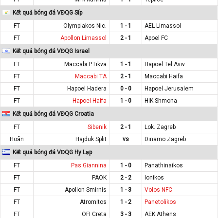
Kết quả bóng đá VĐQG Síp
FT
Olympiakos Nic.
1 - 1
AEL Limassol
FT
Apollon Limassol
2 - 1
Apoel FC
Kết quả bóng đá VĐQG Israel
FT
Maccabi P.Tikva
1 - 1
Hapoel Tel Aviv
FT
Maccabi TA
2 - 1
Maccabi Haifa
FT
Hapoel Hadera
0 - 0
Hapoel Jerusalem
FT
Hapoel Haifa
1 - 0
HIK Shmona
Kết quả bóng đá VĐQG Croatia
FT
Sibenik
2 - 1
Lok. Zagreb
Hoãn
Hajduk Split
vs
Dinamo Zagreb
Kết quả bóng đá VĐQG Hy Lạp
FT
Pas Giannina
1 - 0
Panathinaikos
FT
PAOK
2 - 2
Ionikos
FT
Apollon Smirnis
1 - 3
Volos NFC
FT
Atromitos
1 - 2
Panetolikos
FT
OFI Creta
3 - 3
AEK Athens