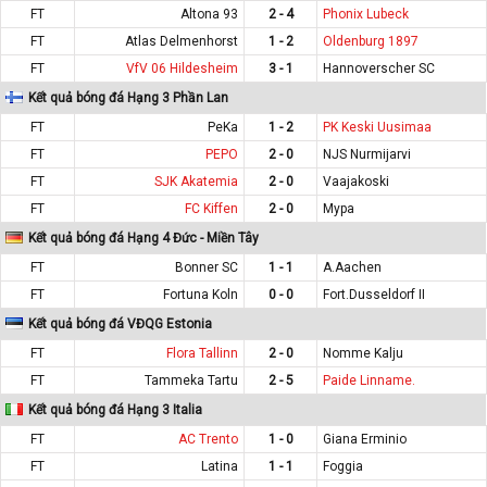
FT
Altona 93
2 - 4
Phonix Lubeck
FT
Atlas Delmenhorst
1 - 2
Oldenburg 1897
FT
VfV 06 Hildesheim
3 - 1
Hannoverscher SC
Kết quả bóng đá Hạng 3 Phần Lan
FT
PeKa
1 - 2
PK Keski Uusimaa
FT
PEPO
2 - 0
NJS Nurmijarvi
FT
SJK Akatemia
2 - 0
Vaajakoski
FT
FC Kiffen
2 - 0
Mypa
Kết quả bóng đá Hạng 4 Đức - Miền Tây
FT
Bonner SC
1 - 1
A.Aachen
FT
Fortuna Koln
0 - 0
Fort.Dusseldorf II
Kết quả bóng đá VĐQG Estonia
FT
Flora Tallinn
2 - 0
Nomme Kalju
FT
Tammeka Tartu
2 - 5
Paide Linname.
Kết quả bóng đá Hạng 3 Italia
FT
AC Trento
1 - 0
Giana Erminio
FT
Latina
1 - 1
Foggia