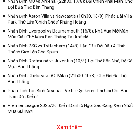
Nhận Định MU vs Arsenal (22h30, 17/8): Đại Chiến Khai Màn, Chờ
Đợi Bữa Tiệc Bàn Thắng
✓ Giải đấu bóng đá Ngoại hạng Anh;
Nhận Định Aston Villa vs Newcastle (18h30, 16/8): Pháo Đài Villa
✓ Giải bóng Cúp C1 Châu Âu;
Park Thử Lửa 'Chích Chòe' Khủng Hoảng
✓ Giải Cúp C2 Châu Âu;
Nhận Định Liverpool vs Bournemouth (16/8): Nhà Vua Mở Màn
Mùa Giải, Chờ Mưa Bàn Thắng Tại Anfield
✓ Giải VĐQG Tây Ban Nha;
Nhận Định PSG vs Tottenham (14/8): Lần Đầu Đối Đầu & Thử
✓ VĐQG Đức;
Thách Cực Lớn Cho Spurs
✓ Giải VĐQG Italia;
Nhận Định Dortmund vs Juventus (10/8): Lợi Thế Sân Nhà, Dễ Có
✓ VĐQG Pháp;
Mưa Bàn Thắng
Nhận Định Chelsea vs AC Milan (21h00, 10/8): Chờ Đợi Đại Tiệc
✓ Liên Đoàn Anh;
Bàn Thắng
✓ Cúp FA;
Phân Tích Tân Binh Arsenal - Viktor Gyökeres: Lời Giải Cho Bài
✓ U23 Châu Á;
Toán Dứt Điểm?
✓ Euro 2020;
Premier League 2025/26: Điểm Danh 5 Ngôi Sao Đáng Xem Nhất
Mùa Giải Mới
✓ VLWC KV Châu Á;
✓ Copa America 2020;
Xem thêm
✓ Các giải đấu bóng đá khác.