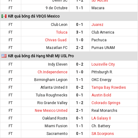
FT
Delfin SC
1 - 2
SD Aucas
FT
9 de Octubre
1 - 1
Macara
Kết quả bóng đá VĐQG Mexico
FT
Club Leon
0 - 1
Juarez
FT
Toluca
3 - 1
Club America
FT
Chivas Guad.
1 - 0
Pachuca
FT
Mazatlan FC
2 - 2
Pumas UNAM
Kết quả bóng đá Hạng Nhất Mỹ USL Pro
FT
Indy Eleven
0 - 2
Louisville City
FT
Ch.Independence
1 - 0
Pittsburgh R.
FT
Birmingham Legion
1 - 1
OKC Energy
FT
Atlanta United II
0 - 2
Tampa Bay Rowdies
FT
Tulsa Roughnecks
0 - 1
Austin Bold
FT
Rio Grande Valley
1 - 2
Colorado Springs
FT
New Mexico United
2 - 1
Real Monarchs
FT
Oakland Roots
0 - 1
LA Galaxy II
FT
Miami Fusion
1 - 1
Ch. Battery
FT
Sacramento
0 - 1
SA Scorpions