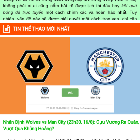
không phải ai ai cũng nắm bắt rõ được lịch thi đấu hay
kết quả
bóng đá trực tuyến
một cách chính xác và hoàn hảo nhất. Tuy
nhiên, vấn đề này sẽ được giải quyết một cách trọn vẹn, chỉ cần
truy cập vào chuyên mục
Lịch Thi Đấu
của Website
kqbongda.net
TIN THỂ THAO MỚI NHẤT
mọi người hoàn toàn nắm rõ được chính xác về thời gian các trận
đấu bóng đá Việt Nam hay trên Thế giới diễn ra trong thời gian sắp
tới. Hoặc thời gian trận đấu bóng đá đang diễn ra hiện tại,
kết quả
bóng đá
cả 2 đội tuyển bóng đá đang đạt được.
Không chỉ dừng lại ở đó, những người hâm mộ bóng đá có thể cập
nhật được chính xác về lịch phát sóng bóng đá được tường thuật
trực tiếp ở trên những kênh truyền hình thể thao lớn nhất hiện nay
như: VTV3, K+, SCTV, Thể thao TV,... Nếu như bạn không muốn
bỏ lỡ bất kỳ một trận đấu bóng đá nào trong từng mùa giải, hãy
thường xuyên vào chuyên mục
Lịch Thi Đấu
tại chuyên trang
Kqbongda
để cập nhật thông tin chính xác nhất nhé!
Lịch thi đấu được cập nhật chính xác trong toàn bộ các giải
đấu
Nhận Định Wolves vs Man City (23h30, 16/8): Cựu Vương Ra Quân,
Tại
Lịch Thi Đấu
của chuyên trang
kqbongda.net
sẽ cập nhanh
Vượt Qua Khủng Hoảng?
chóng và chính xác nhất thời gian từng trận đấu bóng đá diễn ra ở
trong từng giải đấu như: