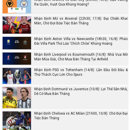
Ra Quân, Vượt Qua Khủng Hoảng?
Nhận Định MU vs Arsenal (22h30, 17/8): Đại Chiến Khai
Màn, Chờ Đợi Bữa Tiệc Bàn Thắng
Nhận Định Aston Villa vs Newcastle (18h30, 16/8): Pháo
Đài Villa Park Thử Lửa 'Chích Chòe' Khủng Hoảng
Nhận Định Liverpool vs Bournemouth (16/8): Nhà Vua Mở
Màn Mùa Giải, Chờ Mưa Bàn Thắng Tại Anfield
Nhận Định PSG vs Tottenham (14/8): Lần Đầu Đối Đầu &
Thử Thách Cực Lớn Cho Spurs
Nhận Định Dortmund vs Juventus (10/8): Lợi Thế Sân Nhà,
Dễ Có Mưa Bàn Thắng
Nhận Định Chelsea vs AC Milan (21h00, 10/8): Chờ Đợi Đại
Tiệc Bàn Thắng