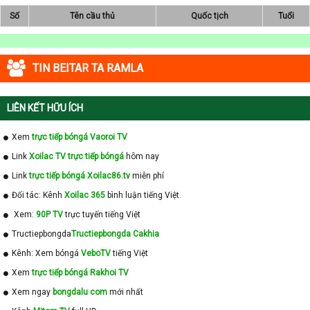
Số
Tên cầu thủ
Quốc tịch
Tuổi
TIN BEITAR TA RAMLA
LIÊN KẾT HỮU ÍCH
Xem
trực tiếp bóngá Vaoroi TV
Link
Xoilac TV trực tiếp bóngá
hôm nay
Link
trực tiếp bóngá Xoilac86.tv
miễn phí
Đối tác: Kênh
Xoilac 365
bình luận tiếng Việt.
Xem:
90P TV
trực tuyến tiếng Việt
Tructiepbongda
Tructiepbongda Cakhia
Kênh: Xem bóngá
VeboTV
tiếng Việt
Xem
trực tiếp bóngá Rakhoi TV
Xem ngay
bongdalu com
mới nhất