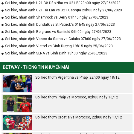
Soi kèo, nhận định U21 Bồ Đào Nha vs U21 Bỉ 23h00 ngày 27/06/2023
Soi kèo, nhận định U21 Hà Lan vs U21 Georgia 23h00 ngày 27/06/2023
Soi kèo, nhận định Shamrock vs Derry 01h45 ngày 27/06/2023
Soi kèo, nhận định Dundalk vs St Patrick's 01h45 ngày 27/06/2023
Soi kèo, nhận định Belgrano vs Banfield 06h00 ngày 27/06/2023
Soi kèo, nhận định Vasco da Gama vs Cuiaba 07h00 ngày 27/06/2023
Soi kèo, nhận định Viettel vs Bình Dương 19h15 ngày 25/06/2023
Soi kèo, nhận định SLNA vs Bình Định 18h00 ngày 25/06/2023
BETWAY - THÔNG TIN KHUYẾN MÃI
Soi kèo thơm Argentina vs Pháp, 22h00 ngày 18/12
Soi kèo thơm Pháp vs Morocco, 02h00 ngày 15/12
Soi kèo thơm Croatia vs Morocco, 22h00 ngày 17/12