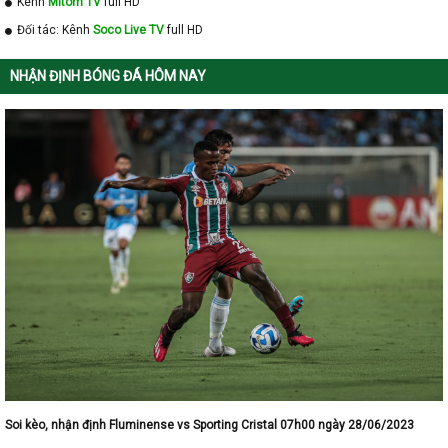
Kênh
Mitom TV
full HD
Đối tác: Kênh
Soco Live TV
full HD
NHẬN ĐỊNH BÓNG ĐÁ HÔM NAY
Soi kèo, nhận định Fluminense vs Sporting Cristal 07h00 ngày 28/06/2023