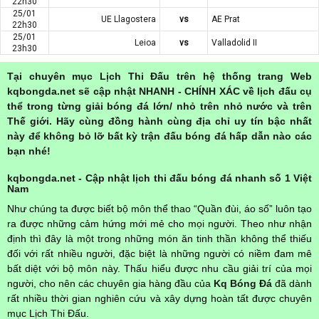
22h30
25/01
UE Llagostera
vs
AE Prat
22h30
25/01
Leioa
vs
Valladolid II
23h30
Tại chuyên mục Lịch Thi Đấu trên hệ thống trang Web
kqbongda.net sẽ cập nhật NHANH - CHÍNH XÁC về lịch đấu cụ
thể trong từng giải bóng đá lớn/ nhỏ trên nhỏ nước và trên
Thế giới. Hãy cùng đồng hành cùng địa chỉ uy tín bậc nhất
này để không bỏ lỡ bất kỳ trận đấu bóng đá hấp dẫn nào các
bạn nhé!
kqbongda.net - Cập nhật lịch thi đấu bóng đá nhanh số 1 Việt
Nam
Như chúng ta được biết bộ môn thể thao “Quần đùi, áo số” luôn tạo
ra được những cảm hứng mới mẻ cho mọi người. Theo như nhận
định thì đây là một trong những món ăn tinh thần không thể thiếu
đối với rất nhiều người, đặc biệt là những người có niềm đam mê
bất diệt với bộ môn này. Thấu hiểu được nhu cầu giải trí của mọi
người, cho nên các chuyên gia hàng đầu của
Kq Bóng Đá
đã dành
rất nhiều thời gian nghiên cứu và xây dựng hoàn tất được chuyên
mục Lịch Thi Đấu.