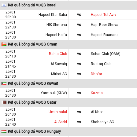
Kết quả bóng đá VĐQG Israel
25/01
Hapoel Kfar Saba
vs
Hapoel Tel Aviv
20h00
25/01
HIK Shmona
vs
Hap. Beer Sheva
22h30
25/01
Hapoel Haifa
vs
Hapoel Raanana
23h30
Kết quả bóng đá VĐQG Oman
25/01
Bahla Club
vs
Sohar Club (OMA)
20h10
25/01
Al Suwaiq
vs
Rustaq Club
21h45
25/01
Mirbat SC
vs
Dhofar
22h30
Kết quả bóng đá VĐQG Kuwait
25/01
Yarmouk (KUW)
vs
Kazma
20h30
Kết quả bóng đá VĐQG Qatar
25/01
Umm salal
vs
Al Khor
20h30
25/01
Al Sadd
vs
Shahaniya SC
22h40
Kết quả bóng đá VĐQG Hungary