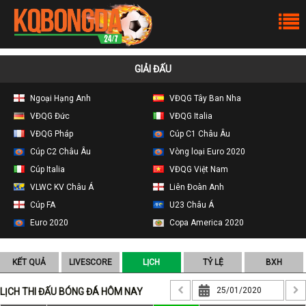
GIẢI ĐẤU
Ngoại Hạng Anh
VĐQG Tây Ban Nha
VĐQG Đức
VĐQG Italia
VĐQG Pháp
Cúp C1 Châu Âu
Cúp C2 Châu Âu
Vòng loại Euro 2020
Cúp Italia
VĐQG Việt Nam
VLWC KV Châu Á
Liên Đoàn Anh
Cúp FA
U23 Châu Á
Euro 2020
Copa America 2020
KẾT QUẢ
LIVESCORE
LỊCH
TỶ LỆ
BXH
LỊCH THI ĐẤU BÓNG ĐÁ HÔM NAY