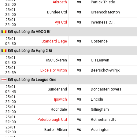
Arbroath
vs
Partick Thistle
22h00
25/01
Dundee Utd
vs
Greenock Morton
22h00
25/01
Ayr Utd
vs
Inverness C.T.
22h00
Kết quả bóng đá VĐQG Bỉ
25/01
Standard Liege
vs
Oostende
02h30
Kết quả bóng đá Hạng 2 Bỉ
25/01
KSC Lokeren
vs
OH Leuven
02h30
25/01
Excelsior Virton
vs
Beerschot-Wilrijk
22h59
Kết quả bóng đá League One
25/01
Sunderland
vs
Doncaster Rovers
02h45
25/01
Ipswich
vs
Lincoln
22h00
25/01
Rochdale
vs
Gillingham
22h00
25/01
Peterborough Utd
vs
Rotherham Utd
22h00
25/01
Burton Albion
vs
Accrington
22h00