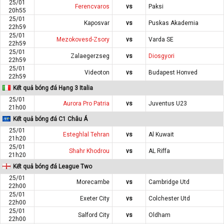
25/01
Ferencvaros
vs
Paksi
20h55
25/01
Kaposvar
vs
Puskas Akademia
22h59
25/01
Mezokovesd-Zsory
vs
Varda SE
22h59
25/01
Zalaegerzseg
vs
Diosgyori
22h59
25/01
Videoton
vs
Budapest Honved
22h59
Kết quả bóng đá Hạng 3 Italia
25/01
Aurora Pro Patria
vs
Juventus U23
21h00
Kết quả bóng đá C1 Châu Á
25/01
Esteghlal Tehran
vs
Al Kuwait
21h20
25/01
Shahr Khodrou
vs
AL Riffa
21h20
Kết quả bóng đá League Two
25/01
Morecambe
vs
Cambridge Utd
22h00
25/01
Exeter City
vs
Colchester Utd
22h00
25/01
Salford City
vs
Oldham
22h00