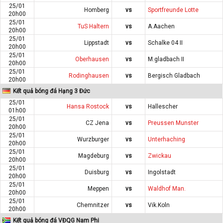
25/01
Homberg
vs
Sportfreunde Lotte
20h00
25/01
TuS Haltern
vs
A.Aachen
20h00
25/01
Lippstadt
vs
Schalke 04 II
20h00
25/01
Oberhausen
vs
M.gladbach II
20h00
25/01
Rodinghausen
vs
Bergisch Gladbach
20h00
Kết quả bóng đá Hạng 3 Đức
25/01
Hansa Rostock
vs
Hallescher
01h00
25/01
CZ Jena
vs
Preussen Munster
20h00
25/01
Wurzburger
vs
Unterhaching
20h00
25/01
Magdeburg
vs
Zwickau
20h00
25/01
Duisburg
vs
Ingolstadt
20h00
25/01
Meppen
vs
Waldhof Man.
20h00
25/01
Chemnitzer
vs
Vik.Koln
20h00
Kết quả bóng đá VĐQG Nam Phi