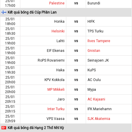
25/01
Palestine
vs
Burundi
17h00
Kết quả bóng đá Cúp Phần Lan
25/01
Honka
vs
HIFK
18h00
25/01
Helsinki
vs
TPS Turku
18h30
25/01
Lahti
vs
Ilves Tampere
19h00
25/01
EIF Ekenas
vs
Gnistan
19h00
25/01
RoPS Rovaniemi
vs
Seinajoen JK
19h00
25/01
Haka
vs
KuPS
19h30
25/01
KPV Kokkola
vs
AC Oulu
20h00
25/01
MP Mikkeli
vs
Mypa
20h00
25/01
Jaro
vs
AC Kajaani
20h15
25/01
Inter Turku
vs
IFK Mariehamn
20h15
25/01
VPS Vaasa
vs
SJK Akatemia
22h59
Kết quả bóng đá Hạng 2 Thổ Nhĩ Kỳ