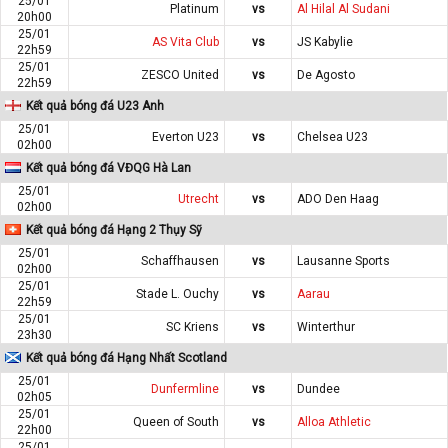
25/01
Platinum
vs
Al Hilal Al Sudani
20h00
25/01
AS Vita Club
vs
JS Kabylie
22h59
25/01
ZESCO United
vs
De Agosto
22h59
Kết quả bóng đá U23 Anh
25/01
Everton U23
vs
Chelsea U23
02h00
Kết quả bóng đá VĐQG Hà Lan
25/01
Utrecht
vs
ADO Den Haag
02h00
Kết quả bóng đá Hạng 2 Thụy Sỹ
25/01
Schaffhausen
vs
Lausanne Sports
02h00
25/01
Stade L. Ouchy
vs
Aarau
22h59
25/01
SC Kriens
vs
Winterthur
23h30
Kết quả bóng đá Hạng Nhất Scotland
25/01
Dunfermline
vs
Dundee
02h05
25/01
Queen of South
vs
Alloa Athletic
22h00
25/01