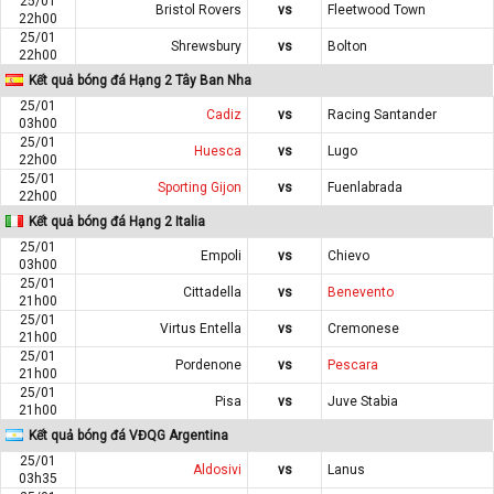
25/01
Bristol Rovers
vs
Fleetwood Town
22h00
25/01
Shrewsbury
vs
Bolton
22h00
Kết quả bóng đá Hạng 2 Tây Ban Nha
25/01
Cadiz
vs
Racing Santander
03h00
25/01
Huesca
vs
Lugo
22h00
25/01
Sporting Gijon
vs
Fuenlabrada
22h00
Kết quả bóng đá Hạng 2 Italia
25/01
Empoli
vs
Chievo
03h00
25/01
Cittadella
vs
Benevento
21h00
25/01
Virtus Entella
vs
Cremonese
21h00
25/01
Pordenone
vs
Pescara
21h00
25/01
Pisa
vs
Juve Stabia
21h00
Kết quả bóng đá VĐQG Argentina
25/01
Aldosivi
vs
Lanus
03h35