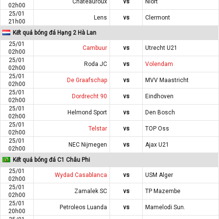
Chateauroux
vs
Niort
02h00
25/01
Lens
vs
Clermont
21h00
Kết quả bóng đá Hạng 2 Hà Lan
25/01
Cambuur
vs
Utrecht U21
02h00
25/01
Roda JC
vs
Volendam
02h00
25/01
De Graafschap
vs
MVV Maastricht
02h00
25/01
Dordrecht 90
vs
Eindhoven
02h00
25/01
Helmond Sport
vs
Den Bosch
02h00
25/01
Telstar
vs
TOP Oss
02h00
25/01
NEC Nijmegen
vs
Ajax U21
02h00
Kết quả bóng đá C1 Châu Phi
25/01
Wydad Casablanca
vs
USM Alger
02h00
25/01
Zamalek SC
vs
TP Mazembe
02h00
25/01
Petroleos Luanda
vs
Mamelodi Sun.
20h00