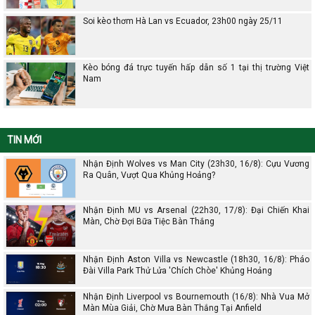
Soi kèo thơm Hà Lan vs Ecuador, 23h00 ngày 25/11
Kèo bóng đá trực tuyến hấp dẫn số 1 tại thị trường Việt
Nam
TIN MỚI
Nhận Định Wolves vs Man City (23h30, 16/8): Cựu Vương
Ra Quân, Vượt Qua Khủng Hoảng?
Nhận Định MU vs Arsenal (22h30, 17/8): Đại Chiến Khai
Màn, Chờ Đợi Bữa Tiệc Bàn Thắng
Nhận Định Aston Villa vs Newcastle (18h30, 16/8): Pháo
Đài Villa Park Thử Lửa 'Chích Chòe' Khủng Hoảng
Nhận Định Liverpool vs Bournemouth (16/8): Nhà Vua Mở
Màn Mùa Giải, Chờ Mưa Bàn Thắng Tại Anfield