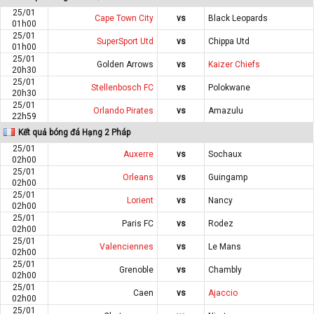
25/01
Cape Town City
vs
Black Leopards
01h00
25/01
SuperSport Utd
vs
Chippa Utd
01h00
25/01
Golden Arrows
vs
Kaizer Chiefs
20h30
25/01
Stellenbosch FC
vs
Polokwane
20h30
25/01
Orlando Pirates
vs
Amazulu
22h59
Kết quả bóng đá Hạng 2 Pháp
25/01
Auxerre
vs
Sochaux
02h00
25/01
Orleans
vs
Guingamp
02h00
25/01
Lorient
vs
Nancy
02h00
25/01
Paris FC
vs
Rodez
02h00
25/01
Valenciennes
vs
Le Mans
02h00
25/01
Grenoble
vs
Chambly
02h00
25/01
Caen
vs
Ajaccio
02h00
25/01