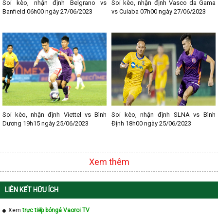
- Lịch thi đấu La Liga
Soi kèo, nhận định Belgrano vs
Soi kèo, nhận định Vasco da Gama
- Lịch thi đấu Bundesliga
Banfield 06h00 ngày 27/06/2023
vs Cuiaba 07h00 ngày 27/06/2023
- Lịch thi đấu Ligue 1
- Lịch thi đấu Serie A
- Lịch thi đấu V - League
- Lịch thi đấu Cup C1
Soi kèo, nhận định Viettel vs Bình
Soi kèo, nhận định SLNA vs Bình
Dương 19h15 ngày 25/06/2023
Định 18h00 ngày 25/06/2023
Xem thêm
LIÊN KẾT HỮU ÍCH
Xem
trực tiếp bóngá Vaoroi TV