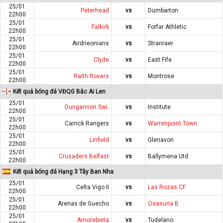
25/01
Peterhead
vs
Dumbarton
22h00
25/01
Falkirk
vs
Forfar Athletic
22h00
25/01
Airdrieonians
vs
Stranraer
22h00
25/01
Clyde
vs
East Fife
22h00
25/01
Raith Rovers
vs
Montrose
22h00
Kết quả bóng đá VĐQG Bắc Ai Len
25/01
Dungannon Swi.
vs
Institute
22h00
25/01
Carrick Rangers
vs
Warrenpoint Town
22h00
25/01
Linfield
vs
Glenavon
22h00
25/01
Crusaders Belfast
vs
Ballymena Utd
22h00
Kết quả bóng đá Hạng 3 Tây Ban Nha
25/01
Celta Vigo II
vs
Las Rozas CF
22h00
25/01
Arenas de Guecho
vs
Osasuna B
22h00
25/01
Amorebieta
vs
Tudelano