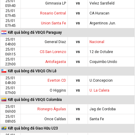
25/01
Gimnasia LP
vs
Velez Sarsfield
05h40
25/01
Rosario Central
vs
CA Huracan
07h45
25/01
Union Santa Fe
vs
Argentinos Jun.
07h45
Kết quả bóng đá VĐQG Paraguay
25/01
General Diaz
vs
Nacional
04h00
25/01
CS San Lorenzo
vs
12 de Octubre
06h15
25/01
Antofagasta
vs
Coquimbo Unido
22h00
Kết quả bóng đá VĐQG Chi Lê
25/01
Everton CD
vs
U.Concepcion
04h30
25/01
O Higgins
vs
U. La Calera
07h00
Kết quả bóng đá VĐQG Colombia
25/01
Rionegro Águilas
vs
Jag de Cordoba
06h00
25/01
Once Caldas
vs
Santa Fe
08h05
Kết quả bóng đá Giao Hữu U23