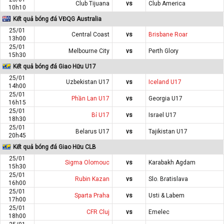
Club Tijuana
vs
Club America
10h10
Kết quả bóng đá VĐQG Australia
25/01
Central Coast
vs
Brisbane Roar
13h00
25/01
Melbourne City
vs
Perth Glory
15h30
Kết quả bóng đá Giao Hữu U17
25/01
Uzbekistan U17
vs
Iceland U17
14h00
25/01
Phần Lan U17
vs
Georgia U17
16h15
25/01
Bỉ U17
vs
Israel U17
18h30
25/01
Belarus U17
vs
Tajikistan U17
20h45
Kết quả bóng đá Giao Hữu CLB
25/01
Sigma Olomouc
vs
Karabakh Agdam
15h30
25/01
Rubin Kazan
vs
Slo. Bratislava
16h00
25/01
Sparta Praha
vs
Usti & Labem
17h00
25/01
CFR Cluj
vs
Emelec
18h00