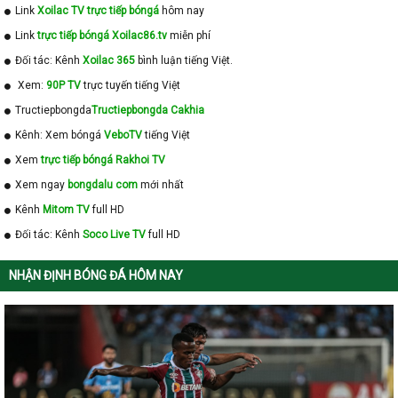
Link
Xoilac TV trực tiếp bóngá
hôm nay
Link
trực tiếp bóngá Xoilac86.tv
miễn phí
Đối tác: Kênh
Xoilac 365
bình luận tiếng Việt.
Xem:
90P TV
trực tuyến tiếng Việt
Tructiepbongda
Tructiepbongda Cakhia
Kênh: Xem bóngá
VeboTV
tiếng Việt
Xem
trực tiếp bóngá Rakhoi TV
Xem ngay
bongdalu com
mới nhất
Kênh
Mitom TV
full HD
Đối tác: Kênh
Soco Live TV
full HD
NHẬN ĐỊNH BÓNG ĐÁ HÔM NAY