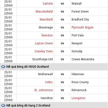
25/01
Carlisle
vs
Walsall
22h00
25/01
Macclesfield
vs
Forest Green
22h00
25/01
Mansfield
vs
Bradford City
22h00
25/01
Stevenage
vs
Plymouth Argyle
22h00
25/01
Swindon
vs
Port Vale
22h00
25/01
Leyton Orient
vs
Newport
22h00
25/01
Crawley Town
vs
Grimsby
22h00
25/01
Scunthorpe Utd
vs
Crewe Alexandra
22h00
Kết quả bóng đá VĐQG Scotland
25/01
Motherwell
vs
Hibernian
22h00
25/01
Celtic
vs
Ross County
22h00
25/01
St. Johnstone
vs
Kilmarnock
22h00
25/01
Hamilton
vs
Livingston
22h00
Kết quả bóng đá Hạng 2 Scotland