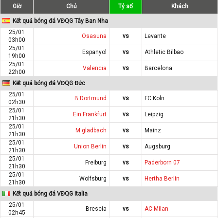
Giờ
Chủ
Tỷ số
Khách
Kết quả bóng đá VĐQG Tây Ban Nha
25/01
Osasuna
vs
Levante
03h00
25/01
Espanyol
vs
Athletic Bilbao
19h00
25/01
Valencia
vs
Barcelona
22h00
Kết quả bóng đá VĐQG Đức
25/01
B.Dortmund
vs
FC Koln
02h30
25/01
Ein.Frankfurt
vs
Leipzig
21h30
25/01
M.gladbach
vs
Mainz
21h30
25/01
Union Berlin
vs
Augsburg
21h30
25/01
Freiburg
vs
Paderborn 07
21h30
25/01
Wolfsburg
vs
Hertha Berlin
21h30
Kết quả bóng đá VĐQG Italia
25/01
Brescia
vs
AC Milan
02h45