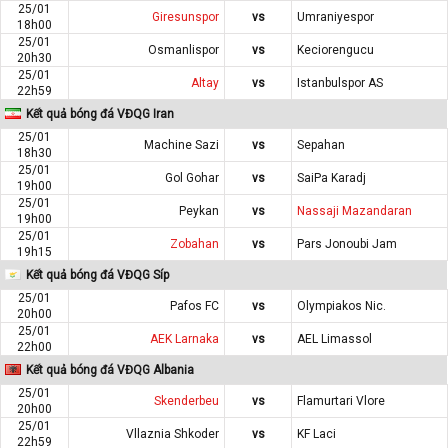
25/01
Giresunspor
vs
Umraniyespor
18h00
25/01
Osmanlispor
vs
Keciorengucu
20h30
25/01
Altay
vs
Istanbulspor AS
22h59
Kết quả bóng đá VĐQG Iran
25/01
Machine Sazi
vs
Sepahan
18h30
25/01
Gol Gohar
vs
SaiPa Karadj
19h00
25/01
Peykan
vs
Nassaji Mazandaran
19h00
25/01
Zobahan
vs
Pars Jonoubi Jam
19h15
Kết quả bóng đá VĐQG Síp
25/01
Pafos FC
vs
Olympiakos Nic.
20h00
25/01
AEK Larnaka
vs
AEL Limassol
22h00
Kết quả bóng đá VĐQG Albania
25/01
Skenderbeu
vs
Flamurtari Vlore
20h00
25/01
Vllaznia Shkoder
vs
KF Laci
22h59