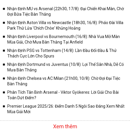
chóng và chính xác nhất thời gian từng trận đấu bóng đá diễn ra ở
trong từng giải đấu như:
Nhận Định MU vs Arsenal (22h30, 17/8): Đại Chiến Khai Màn, Chờ
Đợi Bữa Tiệc Bàn Thắng
✓ Giải đấu bóng đá Ngoại hạng Anh;
Nhận Định Aston Villa vs Newcastle (18h30, 16/8): Pháo Đài Villa
✓ Giải bóng Cúp C1 Châu Âu;
Park Thử Lửa 'Chích Chòe' Khủng Hoảng
✓ Giải Cúp C2 Châu Âu;
Nhận Định Liverpool vs Bournemouth (16/8): Nhà Vua Mở Màn
Mùa Giải, Chờ Mưa Bàn Thắng Tại Anfield
✓ Giải VĐQG Tây Ban Nha;
Nhận Định PSG vs Tottenham (14/8): Lần Đầu Đối Đầu & Thử
✓ VĐQG Đức;
Thách Cực Lớn Cho Spurs
✓ Giải VĐQG Italia;
Nhận Định Dortmund vs Juventus (10/8): Lợi Thế Sân Nhà, Dễ Có
✓ VĐQG Pháp;
Mưa Bàn Thắng
Nhận Định Chelsea vs AC Milan (21h00, 10/8): Chờ Đợi Đại Tiệc
✓ Liên Đoàn Anh;
Bàn Thắng
✓ Cúp FA;
Phân Tích Tân Binh Arsenal - Viktor Gyökeres: Lời Giải Cho Bài
✓ U23 Châu Á;
Toán Dứt Điểm?
✓ Euro 2020;
Premier League 2025/26: Điểm Danh 5 Ngôi Sao Đáng Xem Nhất
Mùa Giải Mới
✓ VLWC KV Châu Á;
✓ Copa America 2020;
Xem thêm