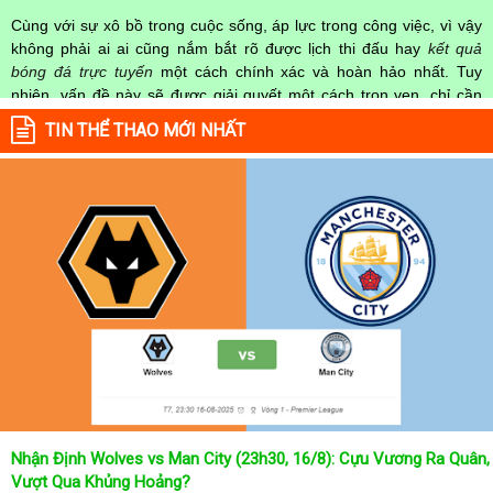
Cùng với sự xô bồ trong cuộc sống, áp lực trong công việc, vì vậy
không phải ai ai cũng nắm bắt rõ được lịch thi đấu hay
kết quả
bóng đá trực tuyến
một cách chính xác và hoàn hảo nhất. Tuy
nhiên, vấn đề này sẽ được giải quyết một cách trọn vẹn, chỉ cần
truy cập vào chuyên mục
Lịch Thi Đấu
của Website
kqbongda.net
TIN THỂ THAO MỚI NHẤT
mọi người hoàn toàn nắm rõ được chính xác về thời gian các trận
đấu bóng đá Việt Nam hay trên Thế giới diễn ra trong thời gian sắp
tới. Hoặc thời gian trận đấu bóng đá đang diễn ra hiện tại,
kết quả
bóng đá
cả 2 đội tuyển bóng đá đang đạt được.
Không chỉ dừng lại ở đó, những người hâm mộ bóng đá có thể cập
nhật được chính xác về lịch phát sóng bóng đá được tường thuật
trực tiếp ở trên những kênh truyền hình thể thao lớn nhất hiện nay
như: VTV3, K+, SCTV, Thể thao TV,... Nếu như bạn không muốn
bỏ lỡ bất kỳ một trận đấu bóng đá nào trong từng mùa giải, hãy
thường xuyên vào chuyên mục
Lịch Thi Đấu
tại chuyên trang
Kqbongda
để cập nhật thông tin chính xác nhất nhé!
Lịch thi đấu được cập nhật chính xác trong toàn bộ các giải
đấu
Nhận Định Wolves vs Man City (23h30, 16/8): Cựu Vương Ra Quân,
Tại
Lịch Thi Đấu
của chuyên trang
kqbongda.net
sẽ cập nhanh
Vượt Qua Khủng Hoảng?