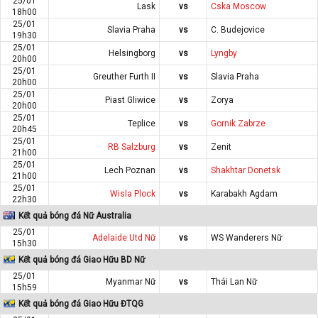
25/01
Lask
vs
Cska Moscow
18h00
25/01
Slavia Praha
vs
C. Budejovice
19h30
25/01
Helsingborg
vs
Lyngby
20h00
25/01
Greuther Furth II
vs
Slavia Praha
20h00
25/01
Piast Gliwice
vs
Zorya
20h00
25/01
Teplice
vs
Gornik Zabrze
20h45
25/01
RB Salzburg
vs
Zenit
21h00
25/01
Lech Poznan
vs
Shakhtar Donetsk
21h00
25/01
Wisla Plock
vs
Karabakh Agdam
22h30
Kết quả bóng đá Nữ Australia
25/01
Adelaide Utd Nữ
vs
WS Wanderers Nữ
15h30
Kết quả bóng đá Giao Hữu BD Nữ
25/01
Myanmar Nữ
vs
Thái Lan Nữ
15h59
Kết quả bóng đá Giao Hữu ĐTQG