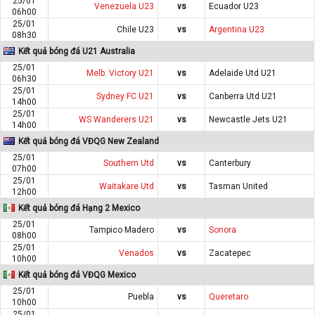
25/01
Venezuela U23
vs
Ecuador U23
06h00
25/01
Chile U23
vs
Argentina U23
08h30
Kết quả bóng đá U21 Australia
25/01
Melb. Victory U21
vs
Adelaide Utd U21
06h30
25/01
Sydney FC U21
vs
Canberra Utd U21
14h00
25/01
WS Wanderers U21
vs
Newcastle Jets U21
14h00
Kết quả bóng đá VĐQG New Zealand
25/01
Southern Utd
vs
Canterbury
07h00
25/01
Waitakare Utd
vs
Tasman United
12h00
Kết quả bóng đá Hạng 2 Mexico
25/01
Tampico Madero
vs
Sonora
08h00
25/01
Venados
vs
Zacatepec
10h00
Kết quả bóng đá VĐQG Mexico
25/01
Puebla
vs
Queretaro
10h00
25/01