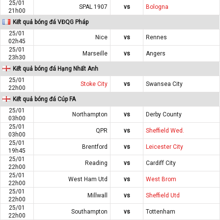
25/01
SPAL 1907
vs
Bologna
21h00
Kết quả bóng đá VĐQG Pháp
25/01
Nice
vs
Rennes
02h45
25/01
Marseille
vs
Angers
23h30
Kết quả bóng đá Hạng Nhất Anh
25/01
Stoke City
vs
Swansea City
22h00
Kết quả bóng đá Cúp FA
25/01
Northampton
vs
Derby County
03h00
25/01
QPR
vs
Sheffield Wed.
03h00
25/01
Brentford
vs
Leicester City
19h45
25/01
Reading
vs
Cardiff City
22h00
25/01
West Ham Utd
vs
West Brom
22h00
25/01
Millwall
vs
Sheffield Utd
22h00
25/01
Southampton
vs
Tottenham
22h00