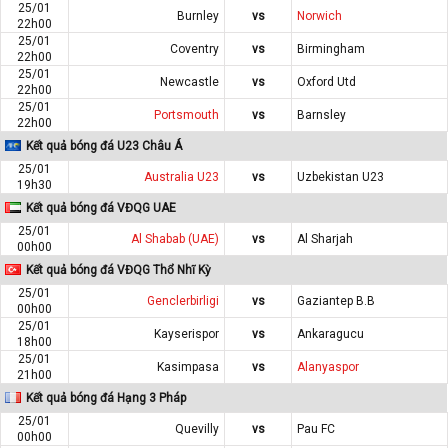
25/01
Burnley
vs
Norwich
22h00
25/01
Coventry
vs
Birmingham
22h00
25/01
Newcastle
vs
Oxford Utd
22h00
25/01
Portsmouth
vs
Barnsley
22h00
Kết quả bóng đá U23 Châu Á
25/01
Australia U23
vs
Uzbekistan U23
19h30
Kết quả bóng đá VĐQG UAE
25/01
Al Shabab (UAE)
vs
Al Sharjah
00h00
Kết quả bóng đá VĐQG Thổ Nhĩ Kỳ
25/01
Genclerbirligi
vs
Gaziantep B.B
00h00
25/01
Kayserispor
vs
Ankaragucu
18h00
25/01
Kasimpasa
vs
Alanyaspor
21h00
Kết quả bóng đá Hạng 3 Pháp
25/01
Quevilly
vs
Pau FC
00h00