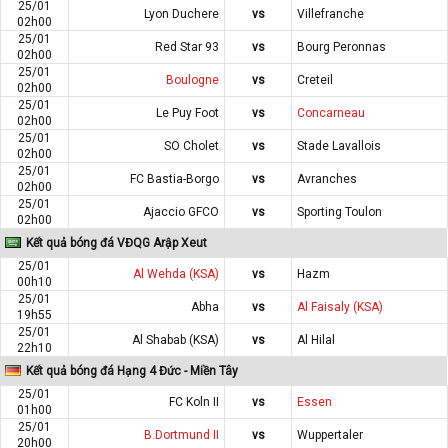
25/01
Lyon Duchere
vs
Villefranche
02h00
25/01
Red Star 93
vs
Bourg Peronnas
02h00
25/01
Boulogne
vs
Creteil
02h00
25/01
Le Puy Foot
vs
Concarneau
02h00
25/01
SO Cholet
vs
Stade Lavallois
02h00
25/01
FC Bastia-Borgo
vs
Avranches
02h00
25/01
Ajaccio GFCO
vs
Sporting Toulon
02h00
Kết quả bóng đá VĐQG Arập Xeut
25/01
Al Wehda (KSA)
vs
Hazm
00h10
25/01
Abha
vs
Al Faisaly (KSA)
19h55
25/01
Al Shabab (KSA)
vs
Al Hilal
22h10
Kết quả bóng đá Hạng 4 Đức - Miền Tây
25/01
FC Koln II
vs
Essen
01h00
25/01
B.Dortmund II
vs
Wuppertaler
20h00