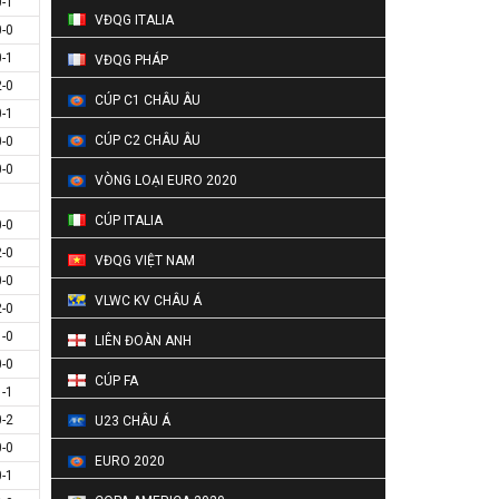
0-1
VĐQG ITALIA
0-0
0-1
VĐQG PHÁP
2-0
CÚP C1 CHÂU ÂU
0-1
CÚP C2 CHÂU ÂU
0-0
0-0
VÒNG LOẠI EURO 2020
CÚP ITALIA
0-0
2-0
VĐQG VIỆT NAM
0-0
VLWC KV CHÂU Á
2-0
1-0
LIÊN ĐOÀN ANH
0-0
CÚP FA
1-1
0-2
U23 CHÂU Á
0-0
EURO 2020
0-1