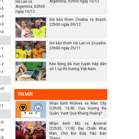
2-1
Argentina, 02h00 ngày 10/12
0-0
0-0
Soi kèo thơm Croatia vs Brazil,
0-0
22h00 ngày 09/12
0-0
Soi kèo thơm Hà Lan vs Ecuador,
23h00 ngày 25/11
1-1
0-1
Kèo bóng đá trực tuyến hấp dẫn
1-2
số 1 tại thị trường Việt Nam
2-1
0-0
TIN MỚI
Nhận Định Wolves vs Man City
0-1
(23h30, 16/8): Cựu Vương Ra
Quân, Vượt Qua Khủng Hoảng?
2-0
Nhận Định MU vs Arsenal
(22h30, 17/8): Đại Chiến Khai
0-0
Màn, Chờ Đợi Bữa Tiệc Bàn
2-0
Thắng