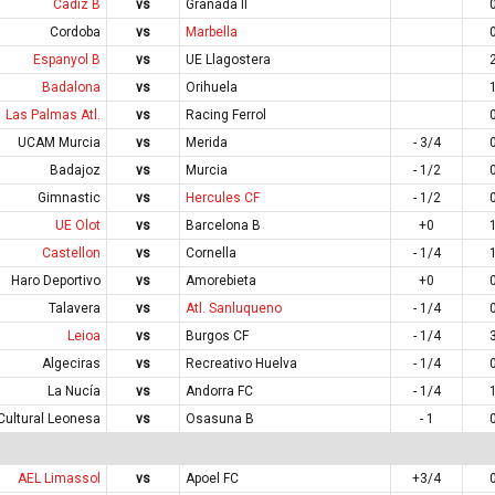
Cadiz B
vs
Granada II
Cordoba
vs
Marbella
Espanyol B
vs
UE Llagostera
Badalona
vs
Orihuela
Las Palmas Atl.
vs
Racing Ferrol
UCAM Murcia
vs
Merida
- 3/4
Badajoz
vs
Murcia
- 1/2
Gimnastic
vs
Hercules CF
- 1/2
UE Olot
vs
Barcelona B
+0
Castellon
vs
Cornella
- 1/4
Haro Deportivo
vs
Amorebieta
+0
Talavera
vs
Atl. Sanluqueno
- 1/4
Leioa
vs
Burgos CF
- 1/4
Algeciras
vs
Recreativo Huelva
- 1/4
La Nucía
vs
Andorra FC
- 1/4
Cultural Leonesa
vs
Osasuna B
- 1
AEL Limassol
vs
Apoel FC
+3/4