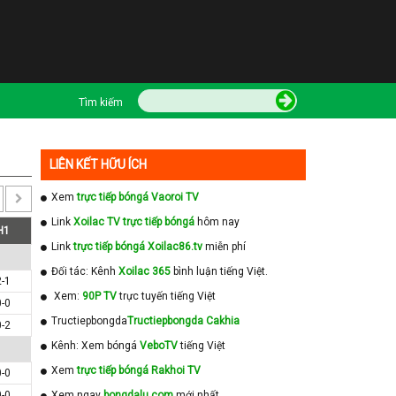
Tìm kiếm
LIÊN KẾT HỮU ÍCH
Xem
trực tiếp bóngá Vaoroi TV
Link
Xoilac TV trực tiếp bóngá
hôm nay
H1
Link
trực tiếp bóngá Xoilac86.tv
miễn phí
Đối tác: Kênh
Xoilac 365
bình luận tiếng Việt.
2-1
Xem:
90P TV
trực tuyến tiếng Việt
0-0
Tructiepbongda
Tructiepbongda Cakhia
0-2
Kênh: Xem bóngá
VeboTV
tiếng Việt
Xem
trực tiếp bóngá Rakhoi TV
0-0
0-0
Xem ngay
bongdalu com
mới nhất