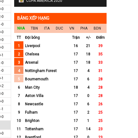
COPA AMERICA 2020
0-0
0-0
2-0
BẢNG XẾP HẠNG
1-0
NHA
TBN
ITA
DUC
VN
PHA
BDN
0-0
TT
Đội bóng
Trận
+/-
Điểm
0-0
1
Liverpool
16
21
39
0-0
2
Chelsea
17
18
35
0-1
3
Arsenal
17
18
33
1-0
1-0
4
Nottingham Forest
17
4
31
0-1
5
Bournemouth
17
6
28
0-2
6
Man City
18
4
28
3-0
7
Aston Villa
17
0
28
0-0
8
Newcastle
17
6
26
1-1
9
Fulham
17
2
25
0-0
10
Brighton
17
1
25
11
Tottenham
17
14
23
0-0
12
Brentford
17
0
23