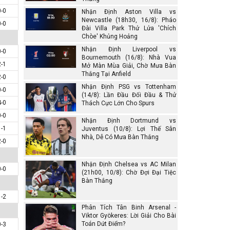
0-0
Nhận Định Aston Villa vs
Newcastle (18h30, 16/8): Pháo
0-0
Đài Villa Park Thử Lửa 'Chích
Chòe' Khủng Hoảng
Nhận Định Liverpool vs
0-0
Bournemouth (16/8): Nhà Vua
2-1
Mở Màn Mùa Giải, Chờ Mưa Bàn
Thắng Tại Anfield
2-0
Nhận Định PSG vs Tottenham
0-0
(14/8): Lần Đầu Đối Đầu & Thử
4-0
Thách Cực Lớn Cho Spurs
0-0
Nhận Định Dortmund vs
1-1
Juventus (10/8): Lợi Thế Sân
Nhà, Dễ Có Mưa Bàn Thắng
2-0
Nhận Định Chelsea vs AC Milan
0-0
(21h00, 10/8): Chờ Đợi Đại Tiệc
Bàn Thắng
1-2
Phân Tích Tân Binh Arsenal -
Viktor Gyökeres: Lời Giải Cho Bài
Toán Dứt Điểm?
0-3