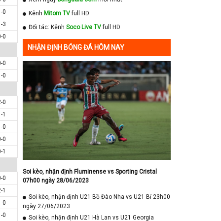
1-0
Kênh
Mitom TV
full HD
1-3
Đối tác: Kênh
Soco Live TV
full HD
0-0
NHẬN ĐỊNH BÓNG ĐÁ HÔM NAY
0-0
1-0
2-0
1-1
1-0
0-0
0-1
Soi kèo, nhận định Fluminense vs Sporting Cristal
0-0
07h00 ngày 28/06/2023
2-1
Soi kèo, nhận định U21 Bồ Đào Nha vs U21 Bỉ 23h00
1-0
ngày 27/06/2023
1-0
Soi kèo, nhận định U21 Hà Lan vs U21 Georgia