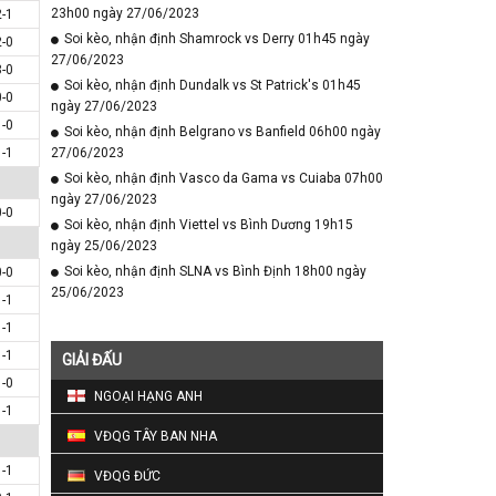
23h00 ngày 27/06/2023
2-1
Soi kèo, nhận định Shamrock vs Derry 01h45 ngày
2-0
27/06/2023
3-0
Soi kèo, nhận định Dundalk vs St Patrick's 01h45
0-0
ngày 27/06/2023
1-0
Soi kèo, nhận định Belgrano vs Banfield 06h00 ngày
1-1
27/06/2023
Soi kèo, nhận định Vasco da Gama vs Cuiaba 07h00
ngày 27/06/2023
0-0
Soi kèo, nhận định Viettel vs Bình Dương 19h15
ngày 25/06/2023
Soi kèo, nhận định SLNA vs Bình Định 18h00 ngày
0-0
25/06/2023
1-1
1-1
1-1
GIẢI ĐẤU
1-0
NGOẠI HẠNG ANH
1-1
VĐQG TÂY BAN NHA
1-1
VĐQG ĐỨC