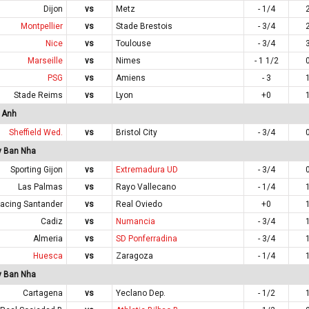
Dijon
vs
Metz
- 1/4
Montpellier
vs
Stade Brestois
- 3/4
Nice
vs
Toulouse
- 3/4
Marseille
vs
Nimes
- 1 1/2
PSG
vs
Amiens
- 3
Stade Reims
vs
Lyon
+0
 Anh
Sheffield Wed.
vs
Bristol City
- 3/4
y Ban Nha
Sporting Gijon
vs
Extremadura UD
- 3/4
Las Palmas
vs
Rayo Vallecano
- 1/4
acing Santander
vs
Real Oviedo
+0
Cadiz
vs
Numancia
- 3/4
Almeria
vs
SD Ponferradina
- 3/4
Huesca
vs
Zaragoza
- 1/4
y Ban Nha
Cartagena
vs
Yeclano Dep.
- 1/2