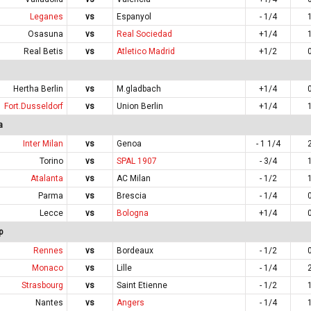
Leganes
vs
Espanyol
- 1/4
Osasuna
vs
Real Sociedad
+1/4
Real Betis
vs
Atletico Madrid
+1/2
Hertha Berlin
vs
M.gladbach
+1/4
Fort.Dusseldorf
vs
Union Berlin
+1/4
a
Inter Milan
vs
Genoa
- 1 1/4
Torino
vs
SPAL 1907
- 3/4
Atalanta
vs
AC Milan
- 1/2
Parma
vs
Brescia
- 1/4
Lecce
vs
Bologna
+1/4
p
Rennes
vs
Bordeaux
- 1/2
Monaco
vs
Lille
- 1/4
Strasbourg
vs
Saint Etienne
- 1/2
Nantes
vs
Angers
- 1/4