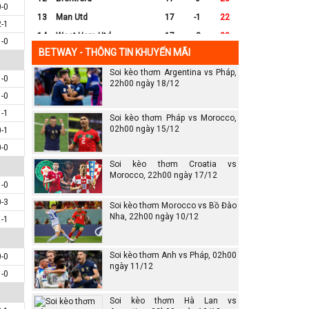
0-0
13
Man Utd
17
-1
22
2-1
14
West Ham Utd
17
-8
20
1-0
BETWAY - THÔNG TIN KHUYẾN MÃI
15
Everton
17
-7
17
Soi kèo thơm Argentina vs Pháp,
16
Crystal Palace
17
-8
16
1-0
22h00 ngày 18/12
17
Leicester City
17
-16
14
1-0
18
Ipswich
17
-16
12
1-1
Soi kèo thơm Pháp vs Morocco,
19
Wolves
17
-13
12
02h00 ngày 15/12
0-1
0-0
20
Southampton
17
-25
6
Soi kèo thơm Croatia vs
Morocco, 22h00 ngày 17/12
1-0
0-3
Soi kèo thơm Morocco vs Bồ Đào
Nha, 22h00 ngày 10/12
1-1
Soi kèo thơm Anh vs Pháp, 02h00
0-0
ngày 11/12
1-0
Soi kèo thơm Hà Lan vs