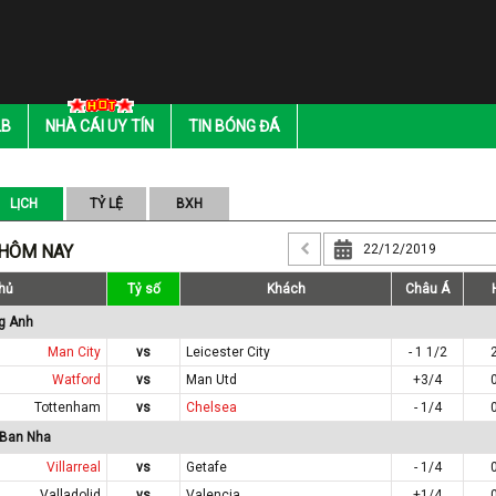
LB
NHÀ CÁI UY TÍN
TIN BÓNG ĐÁ
LỊCH
TỶ LỆ
BXH
 HÔM NAY
hủ
Tỷ số
Khách
Châu Á
g Anh
Man City
vs
Leicester City
- 1 1/2
Watford
vs
Man Utd
+3/4
Tottenham
vs
Chelsea
- 1/4
 Ban Nha
Villarreal
vs
Getafe
- 1/4
Valladolid
vs
Valencia
+1/4