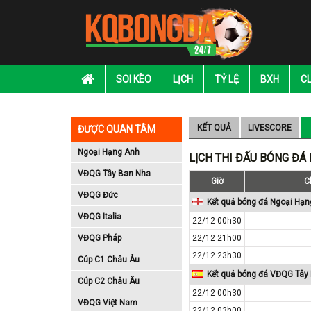
SOI KÈO
LỊCH
TỶ LỆ
BXH
C
KẾT QUẢ
LIVESCORE
ĐƯỢC QUAN TÂM
Ngoại Hạng Anh
LỊCH THI ĐẤU BÓNG ĐÁ
VĐQG Tây Ban Nha
Giờ
C
VĐQG Đức
Kết quả bóng đá Ngoại Hạn
VĐQG Italia
22/12 00h30
VĐQG Pháp
22/12 21h00
22/12 23h30
Cúp C1 Châu Âu
Kết quả bóng đá VĐQG Tây
Cúp C2 Châu Âu
22/12 00h30
VĐQG Việt Nam
22/12 03h00