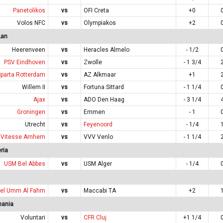
Panetolikos
vs
OFI Creta
+0
Volos NFC
vs
Olympiakos
+2
Lan
Heerenveen
vs
Heracles Almelo
- 1/2
PSV Eindhoven
vs
Zwolle
- 1 3/4
Sparta Rotterdam
vs
AZ Alkmaar
+1
Willem II
vs
Fortuna Sittard
- 1 1/4
Ajax
vs
ADO Den Haag
- 3 1/4
Groningen
vs
Emmen
- 1
Utrecht
vs
Feyenoord
- 1/4
Vitesse Arnhem
vs
VVV Venlo
- 1 1/4
ria
USM Bel Abbes
vs
USM Alger
- 1/4
el Umm Al Fahm
vs
Maccabi TA
+2
mania
Voluntari
vs
CFR Cluj
+1 1/4