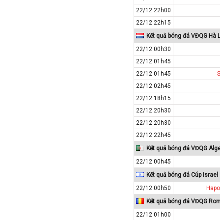
22/12 22h00
Tajikistan
22/12 22h15
Thái Lan
Kết quả bóng đá VĐQG Hà 
Thế Giới
22/12 00h30
Thổ Nhĩ Kỳ
22/12 01h45
Thụy Sỹ
22/12 01h45
Thụy Điển
22/12 02h45
Trung Quốc
22/12 18h15
22/12 20h30
Tunisia
22/12 20h30
Tây Ban Nha
22/12 22h45
UAE
Kết quả bóng đá VĐQG Alge
Ukraina
22/12 00h45
Uruguay
Kết quả bóng đá Cúp Israel
Uzbekistan
22/12 00h50
Hapo
Venezuela
Kết quả bóng đá VĐQG Ro
Việt Nam
22/12 01h00