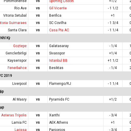
Portimonense
vs
Sporting Lisbon
+1/2
Rio Ave
vs
Gil Vicente
- 1 1/2
Vitoria Setubal
vs
Benfica
+1
itoria Guimaraes
vs
SC Covilha
- 1 3/4
Santa Clara
vs
Casa Pia AC
- 1 1/4
Nhĩ Kỳ
Goztepe
vs
Galatasaray
- 1/4
Genclerbirligi
vs
Sivasspor
+1/4
Kayserispor
vs
Istanbul BB
+1 1/2
Fenerbahce
vs
Besiktas
- 1/4
 WC 2019
Liverpool
vs
Flamengo/RJ
- 1 1/4
ập
Al Masry
vs
Pyramids FC
+1/2
Lạp
Asteras Tripolis
vs
Xanthi
- 3/4
Lamia FC
vs
AEK Athens
+1
Larissa
vs
Panionios
- 3/4