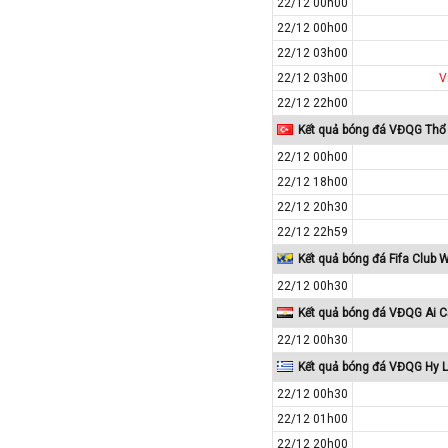
22/12 00h00
Paraguay
22/12 00h00
Peru
22/12 03h00
Pháp
22/12 03h00
V
Phần Lan
22/12 22h00
Qatar
Kết quả bóng đá VĐQG Thổ 
Quốc Tế
22/12 00h00
22/12 18h00
Rumany
22/12 20h30
San Marino
22/12 22h59
Scotland
Kết quả bóng đá Fifa Club
Serbia
22/12 00h30
Singapore
Kết quả bóng đá VĐQG Ai C
Slovakia
22/12 00h30
Slovenia
Kết quả bóng đá VĐQG Hy 
Syria
22/12 00h30
Séc
22/12 01h00
22/12 20h00
Síp