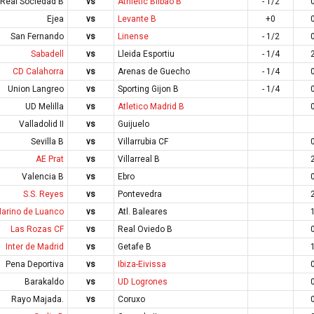
Real Sociedad B
vs
Athletic Bilbao B
- 1/2
Ejea
vs
Levante B
+0
San Fernando
vs
Linense
- 1/2
Sabadell
vs
Lleida Esportiu
- 1/4
CD Calahorra
vs
Arenas de Guecho
- 1/4
Union Langreo
vs
Sporting Gijon B
- 1/4
UD Melilla
vs
Atletico Madrid B
Valladolid II
vs
Guijuelo
Sevilla B
vs
Villarrubia CF
AE Prat
vs
Villarreal B
Valencia B
vs
Ebro
S.S. Reyes
vs
Pontevedra
arino de Luanco
vs
Atl. Baleares
Las Rozas CF
vs
Real Oviedo B
Inter de Madrid
vs
Getafe B
Pena Deportiva
vs
Ibiza-Eivissa
Barakaldo
vs
UD Logrones
Rayo Majada.
vs
Coruxo