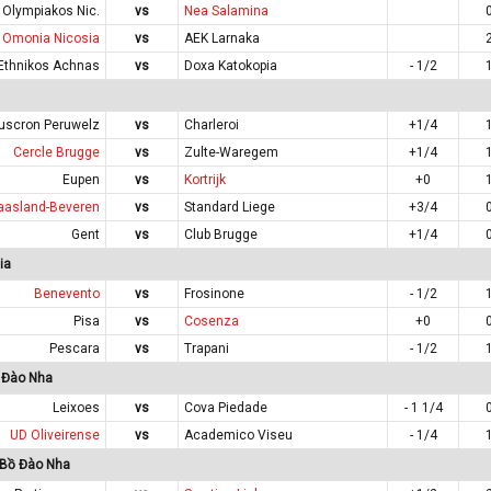
Olympiakos Nic.
vs
Nea Salamina
Omonia Nicosia
vs
AEK Larnaka
Ethnikos Achnas
vs
Doxa Katokopia
- 1/2
uscron Peruwelz
vs
Charleroi
+1/4
Cercle Brugge
vs
Zulte-Waregem
+1/4
Eupen
vs
Kortrijk
+0
asland-Beveren
vs
Standard Liege
+3/4
Gent
vs
Club Brugge
+1/4
ia
Benevento
vs
Frosinone
- 1/2
Pisa
vs
Cosenza
+0
Pescara
vs
Trapani
- 1/2
 Đào Nha
Leixoes
vs
Cova Piedade
- 1 1/4
UD Oliveirense
vs
Academico Viseu
- 1/4
 Bồ Đào Nha