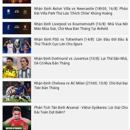
Nhận Định Aston Villa vs Newcastle (18h30, 16/8): Pháo
Đài Villa Park Thử Lửa 'Chích Chòe' Khủng Hoảng
Nhận Định Liverpool vs Bournemouth (16/8): Nhà Vua Mở
Màn Mùa Giải, Chờ Mưa Bàn Thắng Tại Anfield
Nhận Định PSG vs Tottenham (14/8): Lần Đầu Đối Đầu &
Thử Thách Cực Lớn Cho Spurs
Nhận Định Dortmund vs Juventus (10/8): Lợi Thế Sân Nhà,
Dễ Có Mưa Bàn Thắng
Nhận Định Chelsea vs AC Milan (21h00, 10/8): Chờ Đợi Đại
Tiệc Bàn Thắng
Phân Tích Tân Binh Arsenal - Viktor Gyökeres: Lời Giải Cho
Bài Toán Dứt Điểm?