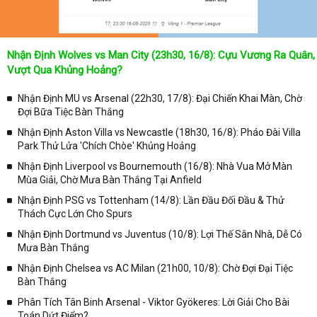
nước Ý.
Các trận chung kết giải đấu Siêu Cúp Ý được diễn ra tại các
địa điểm như sau:
Nhận Định Wolves vs Man City (23h30, 16/8): Cựu Vương Ra Quân,
Có 19 lần được diễn ra trên sân nhà của đội bóng vô địch giải đấu
Vượt Qua Khủng Hoảng?
Serie A
Có 4 lần được diễn ra tại Trung Quốc
Nhận Định MU vs Arsenal (22h30, 17/8): Đại Chiến Khai Màn, Chờ
Có 2 lần được diễn ra tại Hoa Kỳ
Đợi Bữa Tiệc Bàn Thắng
Có 2 lần được diễn ra tại Doha, Qatar
Có 2 lần được diễn ra ở Stadio Olimpico tại Rome (Ở đây như là
Nhận Định Aston Villa vs Newcastle (18h30, 16/8): Pháo Đài Villa
một vị trí trung lập chứ không phải là sân nhà của đội bóng vô địch
Park Thử Lửa 'Chích Chòe' Khủng Hoảng
giải đấu Serie A)
Nhận Định Liverpool vs Bournemouth (16/8): Nhà Vua Mở Màn
Có 2 lần được diễn ra tại Ả Rập Xê Út
Mùa Giải, Chờ Mưa Bàn Thắng Tại Anfield
Có 1 lần được diễn ra tại Tripoli - Libya
Nhận Định PSG vs Tottenham (14/8): Lần Đầu Đối Đầu & Thử
Với 8 lần xảy ra trường hợp một đội bóng cùng lúc đạt được ngôi
Thách Cực Lớn Cho Spurs
vô địch tại giải đấu Scudetto Serie A và Coppa Italia. Đó là 5 lần của
câu lạc bộ Juventus (năm 1995, 2015, 2016, 2017 và 2018), Lazio
Nhận Định Dortmund vs Juventus (10/8): Lợi Thế Sân Nhà, Dễ Có
(năm 2000) và Internazionale (vào năm 2006 và 2010). Nên đội Á
Mưa Bàn Thắng
quân tại giải đấu Coppa Italia sẽ tiếp tục thi đấu với đội vô địch tại
Nhận Định Chelsea vs AC Milan (21h00, 10/8): Chờ Đợi Đại Tiệc
giải đấu SuperCoppa tiếp theo. Để xác định đội bóng đạt được
kết
Bàn Thắng
quả bóng đá Siêu Cúp Ý
xuất sắc nhất.
Phân Tích Tân Binh Arsenal - Viktor Gyökeres: Lời Giải Cho Bài
Juventus là câu lạc bộ bóng đá đã rất xuất sắc khi nắm kỷ lục với 8
Toán Dứt Điểm?