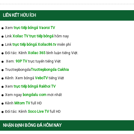
LIÊN KẾT HỮU ÍCH
Xem
trực tiếp bóngá Vaoroi TV
Link
Xoilac TV trực tiếp bóngá
hôm nay
Link
trực tiếp bóngá Xoilac86.tv
miễn phí
Đối tác: Kênh
Xoilac 365
bình luận tiếng Việt.
Xem:
90P TV
trực tuyến tiếng Việt
Tructiepbongda
Tructiepbongda Cakhia
Kênh: Xem bóngá
VeboTV
tiếng Việt
Xem
trực tiếp bóngá Rakhoi TV
Xem ngay
bongdalu com
mới nhất
Kênh
Mitom TV
full HD
Đối tác: Kênh
Soco Live TV
full HD
NHẬN ĐỊNH BÓNG ĐÁ HÔM NAY