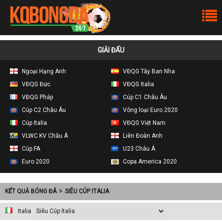
GIẢI ĐẤU
Ngoại Hạng Anh
VĐQG Tây Ban Nha
VĐQG Đức
VĐQG Italia
VĐQG Pháp
Cúp C1 Châu Âu
Cúp C2 Châu Âu
Vòng loại Euro 2020
Cúp Italia
VĐQG Việt Nam
VLWC KV Châu Á
Liên Đoàn Anh
Cúp FA
U23 Châu Á
Euro 2020
Copa America 2020
KẾT QUẢ BÓNG ĐÁ
SIÊU CÚP ITALIA
Italia