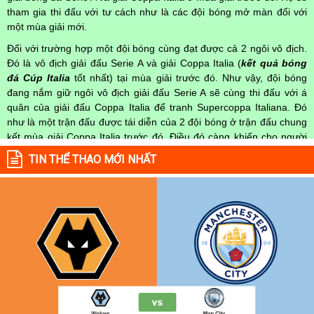
tham gia thi đấu với tư cách như là các đội bóng mở màn đối với
một mùa giải mới.
Đối với trường hợp một đội bóng cùng đạt được cả 2 ngôi vô địch.
Đó là vô địch giải đấu Serie A và giải Coppa Italia (
kết quả bóng
đá Cúp Italia
tốt nhất) tại mùa giải trước đó. Như vậy, đội bóng
đang nắm giữ ngôi vô địch giải đấu Serie A sẽ cùng thi đấu với á
quân của giải đấu Coppa Italia để tranh Supercoppa Italiana. Đó
như là một trận đấu được tái diễn của 2 đội bóng ở trận đấu chung
kết mùa giải Coppa Italia trước đó. Điều đó càng khiến cho người
xem tò mò về
kết quả bóng đá Siêu Cúp Ý
sẽ như thế nào ?
TIN THỂ THAO MỚI NHẤT
Lịch sử hình thành của giải bóng đá Siêu Cúp Italia
Giải bóng đá Siêu Cúp Italia được thành lập vào năm 1988. Trong
số 21 mùa giải Supercoppa Italiana, có 18 mùa giải được tổ chức
trên sân nhà của các đội bóng vô địch giải đấu Serie A. Chỉ riêng có
giải đấu vào năm 1993 và năm 2003, giải đấu được diễn ra ở một
số thành phố của Hoa Kỳ như Washington, DC cùng với East
Rutherford, New. Và năm 2002 thì giải bóng đá này đã được tổ
chức ở thủ đô Tripoli của Libya. Kể từ năm 2009 trở đi, những địa
điểm được chọn để tổ chức giải đấu Siêu Cúp ý chủ yếu là ngoài