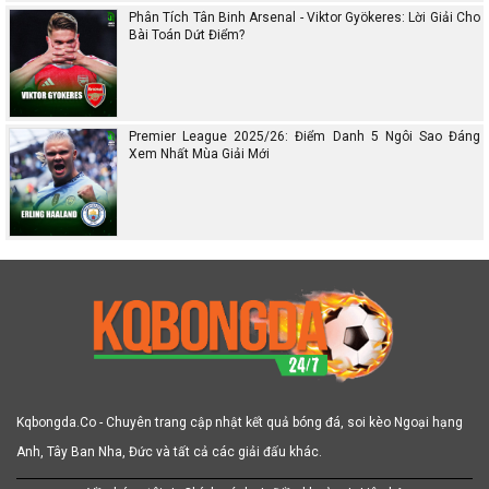
Phân Tích Tân Binh Arsenal - Viktor Gyökeres: Lời Giải Cho
Bài Toán Dứt Điểm?
Premier League 2025/26: Điểm Danh 5 Ngôi Sao Đáng
Xem Nhất Mùa Giải Mới
Kqbongda.Co - Chuyên trang cập nhật kết quả bóng đá, soi kèo Ngoại hạng
Anh, Tây Ban Nha, Đức và tất cả các giải đấu khác.