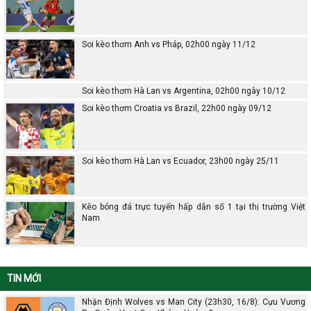
Soi kèo thơm Anh vs Pháp, 02h00 ngày 11/12
Soi kèo thơm Hà Lan vs Argentina, 02h00 ngày 10/12
Soi kèo thơm Croatia vs Brazil, 22h00 ngày 09/12
Soi kèo thơm Hà Lan vs Ecuador, 23h00 ngày 25/11
Kèo bóng đá trực tuyến hấp dẫn số 1 tại thị trường Việt
Nam
TIN MỚI
Nhận Định Wolves vs Man City (23h30, 16/8): Cựu Vương