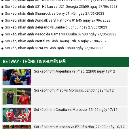
Soi kèo, nhận định U21 Hà Lan vs U21 Georgia 23h00 ngày 27/06/2023
Soi kèo, nhận định Shamrock vs Derry 01h45 ngày 27/06/2023
Soi kèo, nhận định Dundalk vs St Patrick's 01h45 ngày 27/06/2023
Soi kèo, nhận định Belgrano vs Banfield 06h00 ngày 27/06/2023
Soi kèo, nhận định Vasco da Gama vs Cuiaba 07h00 ngày 27/06/2023
Soi kèo, nhận định Viettel vs Bình Dương 19h15 ngày 25/06/2023
Soi kèo, nhận định SLNA vs Bình Định 18h00 ngày 25/06/2023
BETWAY - THÔNG TIN KHUYẾN MÃI
Soi kèo thơm Argentina vs Pháp, 22h00 ngày 18/12
Soi kèo thơm Pháp vs Morocco, 02h00 ngày 15/12
Soi kèo thơm Croatia vs Morocco, 22h00 ngày 17/12
Soi kèo thơm Morocco vs Bồ Đào Nha, 22h00 ngày 10/12