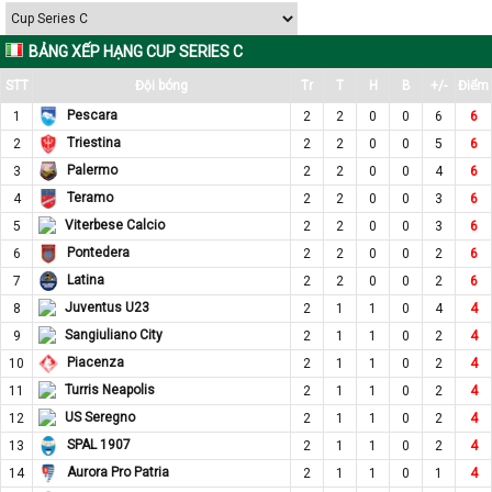
BẢNG XẾP HẠNG CUP SERIES C
STT
Đội bóng
Tr
T
H
B
+/-
Điểm
Pescara
1
2
2
0
0
6
6
Triestina
2
2
2
0
0
5
6
Palermo
3
2
2
0
0
4
6
Teramo
4
2
2
0
0
3
6
Viterbese Calcio
5
2
2
0
0
3
6
Pontedera
6
2
2
0
0
2
6
Latina
7
2
2
0
0
2
6
Juventus U23
8
2
1
1
0
4
4
Sangiuliano City
9
2
1
1
0
2
4
Piacenza
10
2
1
1
0
2
4
Turris Neapolis
11
2
1
1
0
2
4
US Seregno
12
2
1
1
0
2
4
SPAL 1907
13
2
1
1
0
2
4
Aurora Pro Patria
14
2
1
1
0
1
4