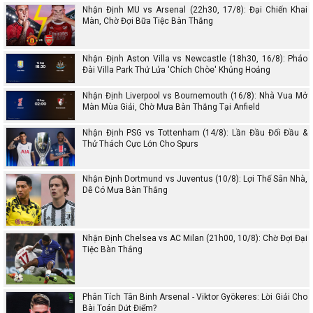
Nhận Định MU vs Arsenal (22h30, 17/8): Đại Chiến Khai
Màn, Chờ Đợi Bữa Tiệc Bàn Thắng
Nhận Định Aston Villa vs Newcastle (18h30, 16/8): Pháo
Đài Villa Park Thử Lửa 'Chích Chòe' Khủng Hoảng
Nhận Định Liverpool vs Bournemouth (16/8): Nhà Vua Mở
Màn Mùa Giải, Chờ Mưa Bàn Thắng Tại Anfield
Nhận Định PSG vs Tottenham (14/8): Lần Đầu Đối Đầu &
Thử Thách Cực Lớn Cho Spurs
Nhận Định Dortmund vs Juventus (10/8): Lợi Thế Sân Nhà,
Dễ Có Mưa Bàn Thắng
Nhận Định Chelsea vs AC Milan (21h00, 10/8): Chờ Đợi Đại
Tiệc Bàn Thắng
Phân Tích Tân Binh Arsenal - Viktor Gyökeres: Lời Giải Cho
Bài Toán Dứt Điểm?