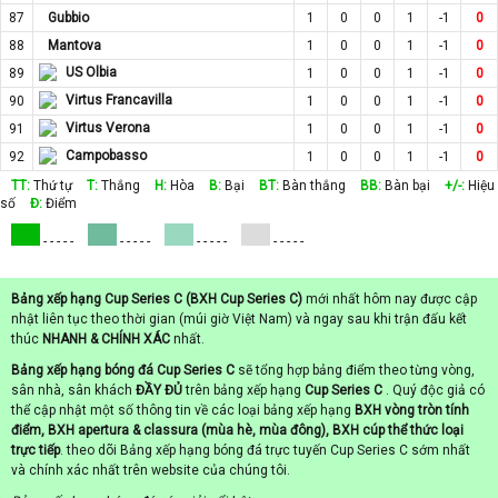
87
Gubbio
1
0
0
1
-1
0
88
Mantova
1
0
0
1
-1
0
US Olbia
89
1
0
0
1
-1
0
Virtus Francavilla
90
1
0
0
1
-1
0
Virtus Verona
91
1
0
0
1
-1
0
Campobasso
92
1
0
0
1
-1
0
TT:
Thứ tự
T:
Thắng
H:
Hòa
B:
Bại
BT:
Bàn thắng
BB:
Bàn bại
+/-:
Hiệu
số
Đ:
Điểm
- - - - -
- - - - -
- - - - -
- - - - -
Bảng xếp hạng Cup Series C (BXH Cup Series C)
mới nhất hôm nay được cập
nhật liên tục theo thời gian (múi giờ Việt Nam) và ngay sau khi trận đấu kết
thúc
NHANH & CHÍNH XÁC
nhất.
Bảng xếp hạng bóng đá Cup Series C
sẽ tổng hợp bảng điểm theo từng vòng,
sân nhà, sân khách
ĐẦY ĐỦ
trên bảng xếp hạng
Cup Series C
. Quý độc giả có
thể cập nhật một số thông tin về các loại bảng xếp hạng
BXH vòng tròn tính
điểm, BXH apertura & classura (mùa hè, mùa đông), BXH cúp thể thức loại
trực tiếp
. theo dõi Bảng xếp hạng bóng đá trực tuyến Cup Series C sớm nhất
và chính xác nhất trên website của chúng tôi.