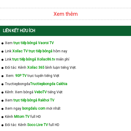
Xem thêm
LIÊN KẾT HỮU ÍCH
Xem
trực tiếp bóngá Vaoroi TV
Link
Xoilac TV trực tiếp bóngá
hôm nay
Link
trực tiếp bóngá Xoilac86.tv
miễn phí
Đối tác: Kênh
Xoilac 365
bình luận tiếng Việt.
Xem:
90P TV
trực tuyến tiếng Việt
Tructiepbongda
Tructiepbongda Cakhia
Kênh: Xem bóngá
VeboTV
tiếng Việt
Xem
trực tiếp bóngá Rakhoi TV
Xem ngay
bongdalu com
mới nhất
Kênh
Mitom TV
full HD
Đối tác: Kênh
Soco Live TV
full HD