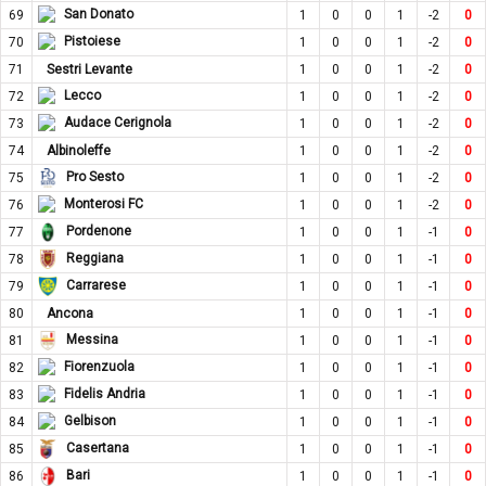
San Donato
69
1
0
0
1
-2
0
Pistoiese
70
1
0
0
1
-2
0
71
Sestri Levante
1
0
0
1
-2
0
Lecco
72
1
0
0
1
-2
0
Audace Cerignola
73
1
0
0
1
-2
0
74
Albinoleffe
1
0
0
1
-2
0
Pro Sesto
75
1
0
0
1
-2
0
Monterosi FC
76
1
0
0
1
-2
0
Pordenone
77
1
0
0
1
-1
0
Reggiana
78
1
0
0
1
-1
0
Carrarese
79
1
0
0
1
-1
0
80
Ancona
1
0
0
1
-1
0
Messina
81
1
0
0
1
-1
0
Fiorenzuola
82
1
0
0
1
-1
0
Fidelis Andria
83
1
0
0
1
-1
0
Gelbison
84
1
0
0
1
-1
0
Casertana
85
1
0
0
1
-1
0
Bari
86
1
0
0
1
-1
0