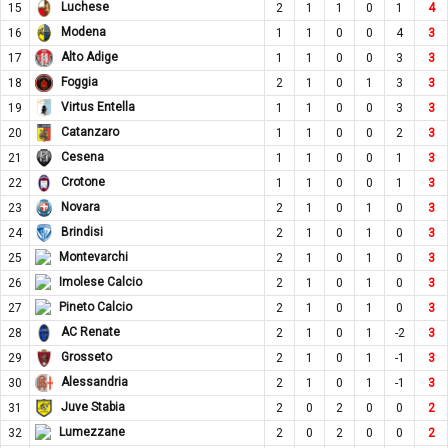
Luchese
15
2
1
1
0
1
4
Modena
16
1
1
0
0
4
3
Alto Adige
17
1
1
0
0
3
3
Foggia
18
2
1
0
1
3
3
Virtus Entella
19
1
1
0
0
3
3
Catanzaro
20
1
1
0
0
2
3
Cesena
21
1
1
0
0
1
3
Crotone
22
1
1
0
0
1
3
Novara
23
2
1
0
1
0
3
Brindisi
24
2
1
0
1
0
3
Montevarchi
25
2
1
0
1
0
3
Imolese Calcio
26
2
1
0
1
0
3
Pineto Calcio
27
2
1
0
1
0
3
AC Renate
28
2
1
0
1
-2
3
Grosseto
29
2
1
0
1
-1
3
Alessandria
30
2
1
0
1
-1
3
Juve Stabia
31
2
0
2
0
0
2
Lumezzane
32
2
0
2
0
0
2