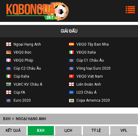
GIẢI ĐẤU
Ngoại Hạng Anh
VĐQG Tây Ban Nha
VĐQG Đức
VĐQG Italia
VĐQG Pháp
Cúp C1 Châu Âu
Cúp C2 Châu Âu
Vòng loại Euro 2020
Cúp Italia
VĐQG Việt Nam
VLWC KV Châu Á
Liên Đoàn Anh
Cúp FA
U23 Châu Á
Euro 2020
Copa America 2020
BXH
NGOẠI HẠNG ANH
KẾT QUẢ
BXH
LỊCH
TỶ LỆ
VPL