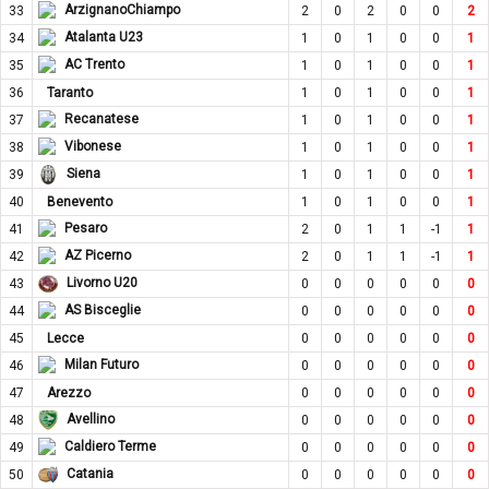
ArzignanoChiampo
33
2
0
2
0
0
2
Atalanta U23
34
1
0
1
0
0
1
AC Trento
35
1
0
1
0
0
1
36
Taranto
1
0
1
0
0
1
Recanatese
37
1
0
1
0
0
1
Vibonese
38
1
0
1
0
0
1
Siena
39
1
0
1
0
0
1
Benevento
40
1
0
1
0
0
1
Pesaro
41
2
0
1
1
-1
1
AZ Picerno
42
2
0
1
1
-1
1
Livorno U20
43
0
0
0
0
0
0
AS Bisceglie
44
0
0
0
0
0
0
Lecce
45
0
0
0
0
0
0
Milan Futuro
46
0
0
0
0
0
0
47
Arezzo
0
0
0
0
0
0
Avellino
48
0
0
0
0
0
0
Caldiero Terme
49
0
0
0
0
0
0
Catania
50
0
0
0
0
0
0