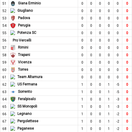
Giana Erminio
51
0
0
0
0
0
0
Giugliano
52
0
0
0
0
0
0
Padova
53
0
0
0
0
0
0
Perugia
54
0
0
0
0
0
0
Potenza SC
55
0
0
0
0
0
0
56
Pro Vercelli
0
0
0
0
0
0
Rimini
57
0
0
0
0
0
0
Trapani
58
0
0
0
0
0
0
Vicenza
59
0
0
0
0
0
0
Torres
60
0
0
0
0
0
0
Team Altamura
61
0
0
0
0
0
0
US Fermana
62
1
0
0
1
-5
0
Sorrento
63
1
0
0
1
-5
0
Feralpisalo
64
1
0
0
1
-3
0
SS Monopoli
65
1
0
0
1
-3
0
Legnano
66
1
0
0
1
-2
0
Pergolettese
67
1
0
0
1
-2
0
Paganese
68
1
0
0
1
-2
0