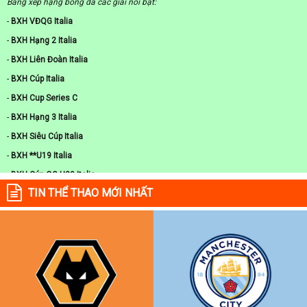
Bảng xếp hạng bóng đá các giải nổi bật:
-
BXH VĐQG Italia
-
BXH Hạng 2 Italia
-
BXH Liên Đoàn Italia
-
BXH Cúp Italia
-
BXH Cup Series C
-
BXH Hạng 3 Italia
-
BXH Siêu Cúp Italia
-
BXH **U19 Italia
-
BXH Cúp QG U20 Italia
TIN THỂ THAO MỚI NHẤT
-
BXH U20 Italia
-
BXH Additional troubleshooting information here.
-
BXH Cloudflare
-
BXH Additional troubleshooting information
-
BXH cloudflare.com
-
BXH