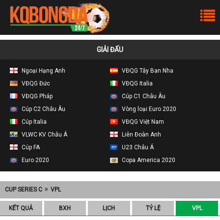
GIẢI ĐẤU
Ngoại Hạng Anh
VĐQG Tây Ban Nha
VĐQG Đức
VĐQG Italia
VĐQG Pháp
Cúp C1 Châu Âu
Cúp C2 Châu Âu
Vòng loại Euro 2020
Cúp Italia
VĐQG Việt Nam
VLWC KV Châu Á
Liên Đoàn Anh
Cúp FA
U23 Châu Á
Euro 2020
Copa America 2020
CUP SERIES C
VPL
KẾT QUẢ
BXH
LỊCH
TỶ LỆ
VPL