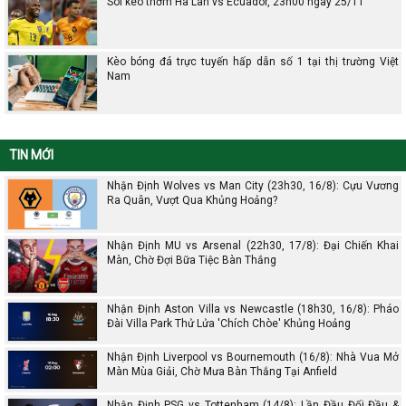
Soi kèo thơm Hà Lan vs Ecuador, 23h00 ngày 25/11
Kèo bóng đá trực tuyến hấp dẫn số 1 tại thị trường Việt
Nam
TIN MỚI
Nhận Định Wolves vs Man City (23h30, 16/8): Cựu Vương
Ra Quân, Vượt Qua Khủng Hoảng?
Nhận Định MU vs Arsenal (22h30, 17/8): Đại Chiến Khai
Màn, Chờ Đợi Bữa Tiệc Bàn Thắng
Nhận Định Aston Villa vs Newcastle (18h30, 16/8): Pháo
Đài Villa Park Thử Lửa 'Chích Chòe' Khủng Hoảng
Nhận Định Liverpool vs Bournemouth (16/8): Nhà Vua Mở
Màn Mùa Giải, Chờ Mưa Bàn Thắng Tại Anfield
Nhận Định PSG vs Tottenham (14/8): Lần Đầu Đối Đầu &