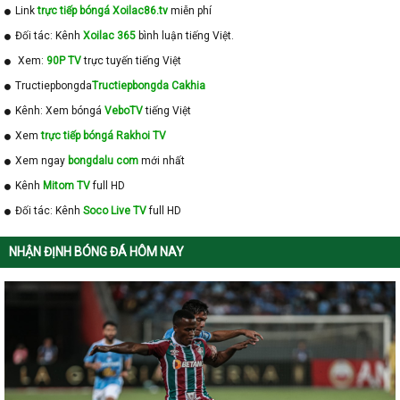
Link
trực tiếp bóngá Xoilac86.tv
miễn phí
Đối tác: Kênh
Xoilac 365
bình luận tiếng Việt.
Xem:
90P TV
trực tuyến tiếng Việt
Tructiepbongda
Tructiepbongda Cakhia
Kênh: Xem bóngá
VeboTV
tiếng Việt
Xem
trực tiếp bóngá Rakhoi TV
Xem ngay
bongdalu com
mới nhất
Kênh
Mitom TV
full HD
Đối tác: Kênh
Soco Live TV
full HD
NHẬN ĐỊNH BÓNG ĐÁ HÔM NAY