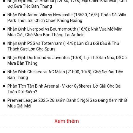
Nhận Định MU vs Arsenal (22h30, 17/8): Đại Chiến Khai Màn, Chờ
Đợi Bữa Tiệc Bàn Thắng
Nhận Định Aston Villa vs Newcastle (18h30, 16/8): Pháo Đài Villa
Park Thử Lửa 'Chích Chòe' Khủng Hoảng
Nhận Định Liverpool vs Bournemouth (16/8): Nhà Vua Mở Màn
Mùa Giải, Chờ Mưa Bàn Thắng Tại Anfield
Nhận Định PSG vs Tottenham (14/8): Lần Đầu Đối Đầu & Thử
Thách Cực Lớn Cho Spurs
Nhận Định Dortmund vs Juventus (10/8): Lợi Thế Sân Nhà, Dễ Có
Mưa Bàn Thắng
Nhận Định Chelsea vs AC Milan (21h00, 10/8): Chờ Đợi Đại Tiệc
Bàn Thắng
Phân Tích Tân Binh Arsenal - Viktor Gyökeres: Lời Giải Cho Bài
Toán Dứt Điểm?
Premier League 2025/26: Điểm Danh 5 Ngôi Sao Đáng Xem Nhất
Mùa Giải Mới
Xem thêm