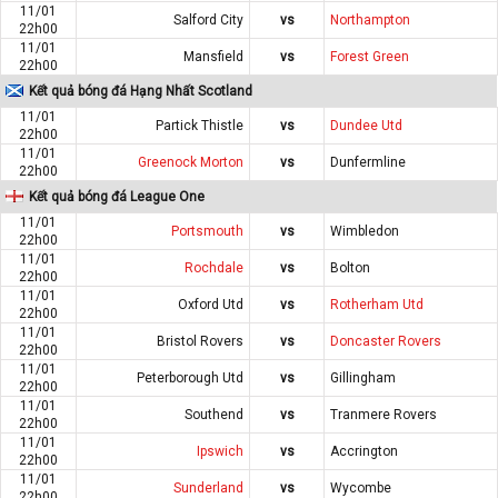
11/01
Salford City
vs
Northampton
22h00
11/01
Mansfield
vs
Forest Green
22h00
Kết quả bóng đá Hạng Nhất Scotland
11/01
Partick Thistle
vs
Dundee Utd
22h00
11/01
Greenock Morton
vs
Dunfermline
22h00
Kết quả bóng đá League One
11/01
Portsmouth
vs
Wimbledon
22h00
11/01
Rochdale
vs
Bolton
22h00
11/01
Oxford Utd
vs
Rotherham Utd
22h00
11/01
Bristol Rovers
vs
Doncaster Rovers
22h00
11/01
Peterborough Utd
vs
Gillingham
22h00
11/01
Southend
vs
Tranmere Rovers
22h00
11/01
Ipswich
vs
Accrington
22h00
11/01
Sunderland
vs
Wycombe
22h00