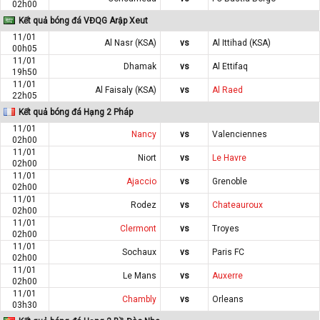
02h00
Kết quả bóng đá VĐQG Arập Xeut
11/01
Al Nasr (KSA)
vs
Al Ittihad (KSA)
00h05
11/01
Dhamak
vs
Al Ettifaq
19h50
11/01
Al Faisaly (KSA)
vs
Al Raed
22h05
Kết quả bóng đá Hạng 2 Pháp
11/01
Nancy
vs
Valenciennes
02h00
11/01
Niort
vs
Le Havre
02h00
11/01
Ajaccio
vs
Grenoble
02h00
11/01
Rodez
vs
Chateauroux
02h00
11/01
Clermont
vs
Troyes
02h00
11/01
Sochaux
vs
Paris FC
02h00
11/01
Le Mans
vs
Auxerre
02h00
11/01
Chambly
vs
Orleans
03h30