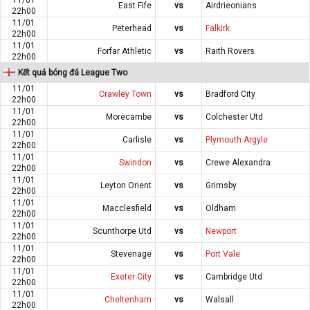
East Fife
vs
Airdrieonians
22h00
11/01
Peterhead
vs
Falkirk
22h00
11/01
Forfar Athletic
vs
Raith Rovers
22h00
Kết quả bóng đá League Two
11/01
Crawley Town
vs
Bradford City
22h00
11/01
Morecambe
vs
Colchester Utd
22h00
11/01
Carlisle
vs
Plymouth Argyle
22h00
11/01
Swindon
vs
Crewe Alexandra
22h00
11/01
Leyton Orient
vs
Grimsby
22h00
11/01
Macclesfield
vs
Oldham
22h00
11/01
Scunthorpe Utd
vs
Newport
22h00
11/01
Stevenage
vs
Port Vale
22h00
11/01
Exeter City
vs
Cambridge Utd
22h00
11/01
Cheltenham
vs
Walsall
22h00