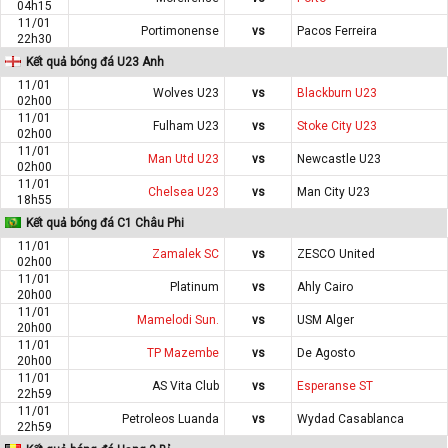
04h15
11/01
Portimonense
vs
Pacos Ferreira
22h30
Kết quả bóng đá U23 Anh
11/01
Wolves U23
vs
Blackburn U23
02h00
11/01
Fulham U23
vs
Stoke City U23
02h00
11/01
Man Utd U23
vs
Newcastle U23
02h00
11/01
Chelsea U23
vs
Man City U23
18h55
Kết quả bóng đá C1 Châu Phi
11/01
Zamalek SC
vs
ZESCO United
02h00
11/01
Platinum
vs
Ahly Cairo
20h00
11/01
Mamelodi Sun.
vs
USM Alger
20h00
11/01
TP Mazembe
vs
De Agosto
20h00
11/01
AS Vita Club
vs
Esperanse ST
22h59
11/01
Petroleos Luanda
vs
Wydad Casablanca
22h59