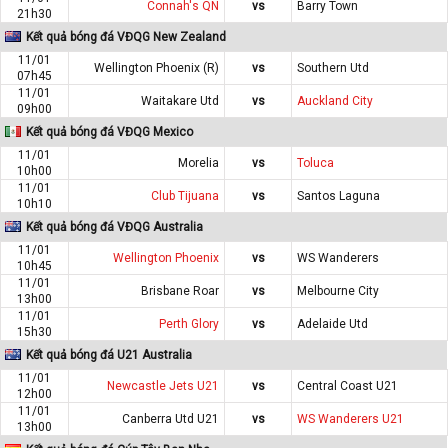
Connah's QN
vs
Barry Town
21h30
Kết quả bóng đá VĐQG New Zealand
11/01
Wellington Phoenix (R)
vs
Southern Utd
07h45
11/01
Waitakare Utd
vs
Auckland City
09h00
Kết quả bóng đá VĐQG Mexico
11/01
Morelia
vs
Toluca
10h00
11/01
Club Tijuana
vs
Santos Laguna
10h10
Kết quả bóng đá VĐQG Australia
11/01
Wellington Phoenix
vs
WS Wanderers
10h45
11/01
Brisbane Roar
vs
Melbourne City
13h00
11/01
Perth Glory
vs
Adelaide Utd
15h30
Kết quả bóng đá U21 Australia
11/01
Newcastle Jets U21
vs
Central Coast U21
12h00
11/01
Canberra Utd U21
vs
WS Wanderers U21
13h00