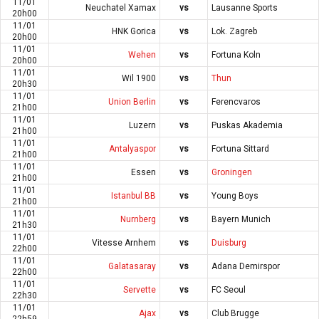
11/01
Neuchatel Xamax
vs
Lausanne Sports
20h00
11/01
HNK Gorica
vs
Lok. Zagreb
20h00
11/01
Wehen
vs
Fortuna Koln
20h00
11/01
Wil 1900
vs
Thun
20h30
11/01
Union Berlin
vs
Ferencvaros
21h00
11/01
Luzern
vs
Puskas Akademia
21h00
11/01
Antalyaspor
vs
Fortuna Sittard
21h00
11/01
Essen
vs
Groningen
21h00
11/01
Istanbul BB
vs
Young Boys
21h00
11/01
Nurnberg
vs
Bayern Munich
21h30
11/01
Vitesse Arnhem
vs
Duisburg
22h00
11/01
Galatasaray
vs
Adana Demirspor
22h00
11/01
Servette
vs
FC Seoul
22h30
11/01
Ajax
vs
Club Brugge
22h59