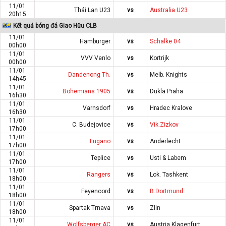
11/01
Thái Lan U23
vs
Australia U23
20h15
Kết quả bóng đá Giao Hữu CLB
11/01
Hamburger
vs
Schalke 04
00h00
11/01
VVV Venlo
vs
Kortrijk
00h00
11/01
Dandenong Th.
vs
Melb. Knights
14h45
11/01
Bohemians 1905
vs
Dukla Praha
16h30
11/01
Varnsdorf
vs
Hradec Kralove
16h30
11/01
C. Budejovice
vs
Vik.Zizkov
17h00
11/01
Lugano
vs
Anderlecht
17h00
11/01
Teplice
vs
Usti & Labem
17h00
11/01
Rangers
vs
Lok. Tashkent
18h00
11/01
Feyenoord
vs
B.Dortmund
18h00
11/01
Spartak Trnava
vs
Zlin
18h00
11/01
Wolfsberger AC
vs
Austria Klagenfurt