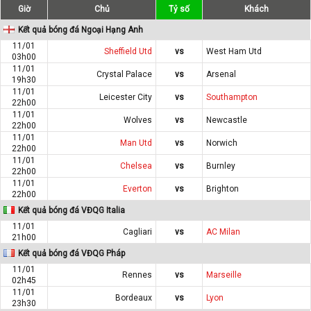
Giờ
Chủ
Tỷ số
Khách
Kết quả bóng đá Ngoại Hạng Anh
11/01
Sheffield Utd
vs
West Ham Utd
03h00
11/01
Crystal Palace
vs
Arsenal
19h30
11/01
Leicester City
vs
Southampton
22h00
11/01
Wolves
vs
Newcastle
22h00
11/01
Man Utd
vs
Norwich
22h00
11/01
Chelsea
vs
Burnley
22h00
11/01
Everton
vs
Brighton
22h00
Kết quả bóng đá VĐQG Italia
11/01
Cagliari
vs
AC Milan
21h00
Kết quả bóng đá VĐQG Pháp
11/01
Rennes
vs
Marseille
02h45
11/01
Bordeaux
vs
Lyon
23h30