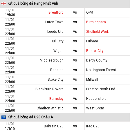
Kết quả bóng đá Hạng Nhất Anh
11/01
Brentford
vs
QPR
19h30
11/01
Luton Town
vs
Birmingham
22h00
11/01
Leeds Utd
vs
Sheffield Wed.
22h00
11/01
Hull City
vs
Fulham
22h00
11/01
Wigan
vs
Bristol City
22h00
11/01
Middlesbrough
vs
Derby County
22h00
11/01
Reading
vs
Nottingham Forest
22h00
11/01
Stoke City
vs
Millwall
22h00
11/01
Blackburn Rovers
vs
Preston North End
22h00
11/01
Barnsley
vs
Huddersfield
22h00
11/01
Charlton Athletic
vs
West Brom
22h00
Kết quả bóng đá U23 Châu Á
11/01
Bahrain U23
vs
Iraq U23
17h15