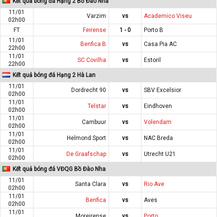
Kết quả bóng đá Hạng 2 Bồ Đào Nha
11/01
Varzim
vs
Academico Viseu
02h00
FT
Feirense
1 - 0
Porto B
11/01
Benfica B
vs
Casa Pia AC
22h00
11/01
SC Covilha
vs
Estoril
22h00
Kết quả bóng đá Hạng 2 Hà Lan
11/01
Dordrecht 90
vs
SBV Excelsior
02h00
11/01
Telstar
vs
Eindhoven
02h00
11/01
Cambuur
vs
Volendam
02h00
11/01
Helmond Sport
vs
NAC Breda
02h00
11/01
De Graafschap
vs
Utrecht U21
02h00
Kết quả bóng đá VĐQG Bồ Đào Nha
11/01
Santa Clara
vs
Rio Ave
02h00
11/01
Benfica
vs
Aves
02h00
11/01
Moreirense
vs
Porto