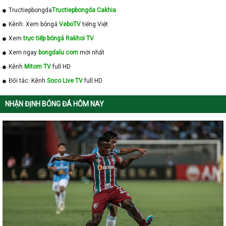
Tructiepbongda
Tructiepbongda Cakhia
Kênh: Xem bóngá
VeboTV
tiếng Việt
Xem
trực tiếp bóngá Rakhoi TV
Xem ngay
bongdalu com
mới nhất
Kênh
Mitom TV
full HD
Đối tác: Kênh
Soco Live TV
full HD
NHẬN ĐỊNH BÓNG ĐÁ HÔM NAY