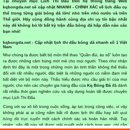
Tại chuyên mục Lịch Thi Đấu trên hệ thống trang Web
kqbongda.net sẽ cập nhật NHANH - CHÍNH XÁC về lịch đấu cụ
thể trong từng giải bóng đá lớn/ nhỏ trên nhỏ nước và trên
Thế giới. Hãy cùng đồng hành cùng địa chỉ uy tín bậc nhất
này để không bỏ lỡ bất kỳ trận đấu bóng đá hấp dẫn nào các
bạn nhé!
kqbongda.net - Cập nhật lịch thi đấu bóng đá nhanh số 1 Việt
Nam
Như chúng ta được biết bộ môn thể thao “Quần đùi, áo số” luôn tạo
ra được những cảm hứng mới mẻ cho mọi người. Theo như nhận
định thì đây là một trong những món ăn tinh thần không thể thiếu
đối với rất nhiều người, đặc biệt là những người có niềm đam mê
bất diệt với bộ môn này. Thấu hiểu được nhu cầu giải trí của mọi
người, cho nên các chuyên gia hàng đầu của
Kq Bóng Đá
đã dành
rất nhiều thời gian nghiên cứu và xây dựng hoàn tất được chuyên
mục Lịch Thi Đấu.
Cùng với sự xô bồ trong cuộc sống, áp lực trong công việc, vì vậy
không phải ai ai cũng nắm bắt rõ được lịch thi đấu hay
kết quả
bóng đá trực tuyến
một cách chính xác và hoàn hảo nhất. Tuy
nhiên, vấn đề này sẽ được giải quyết một cách trọn vẹn, chỉ cần