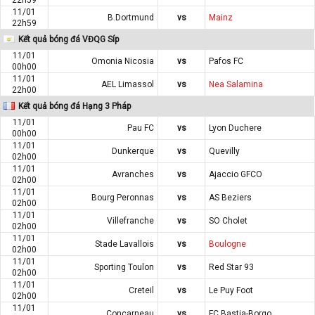
11/01
B.Dortmund
vs
Mainz
22h59
Kết quả bóng đá VĐQG Síp
11/01
Omonia Nicosia
vs
Pafos FC
00h00
11/01
AEL Limassol
vs
Nea Salamina
22h00
Kết quả bóng đá Hạng 3 Pháp
11/01
Pau FC
vs
Lyon Duchere
00h00
11/01
Dunkerque
vs
Quevilly
02h00
11/01
Avranches
vs
Ajaccio GFCO
02h00
11/01
Bourg Peronnas
vs
AS Beziers
02h00
11/01
Villefranche
vs
SO Cholet
02h00
11/01
Stade Lavallois
vs
Boulogne
02h00
11/01
Sporting Toulon
vs
Red Star 93
02h00
11/01
Creteil
vs
Le Puy Foot
02h00
11/01
Concarneau
vs
FC Bastia-Borgo