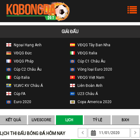
GIẢI ĐẤU
Ngoại Hạng Anh
VĐQG Tây Ban Nha
VĐQG Đức
VĐQG Italia
VĐQG Pháp
Cúp C1 Châu Âu
Cúp C2 Châu Âu
Vòng loại Euro 2020
Cúp Italia
VĐQG Việt Nam
VLWC KV Châu Á
Liên Đoàn Anh
Cúp FA
U23 Châu Á
Euro 2020
Copa America 2020
KẾT QUẢ
LIVESCORE
LỊCH
TỶ LỆ
BXH
LỊCH THI ĐẤU BÓNG ĐÁ HÔM NAY