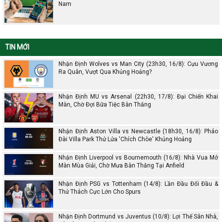
Nam
TIN MỚI
Nhận Định Wolves vs Man City (23h30, 16/8): Cựu Vương
Ra Quân, Vượt Qua Khủng Hoảng?
Nhận Định MU vs Arsenal (22h30, 17/8): Đại Chiến Khai
Màn, Chờ Đợi Bữa Tiệc Bàn Thắng
Nhận Định Aston Villa vs Newcastle (18h30, 16/8): Pháo
Đài Villa Park Thử Lửa 'Chích Chòe' Khủng Hoảng
Nhận Định Liverpool vs Bournemouth (16/8): Nhà Vua Mở
Màn Mùa Giải, Chờ Mưa Bàn Thắng Tại Anfield
Nhận Định PSG vs Tottenham (14/8): Lần Đầu Đối Đầu &
Thử Thách Cực Lớn Cho Spurs
Nhận Định Dortmund vs Juventus (10/8): Lợi Thế Sân Nhà,