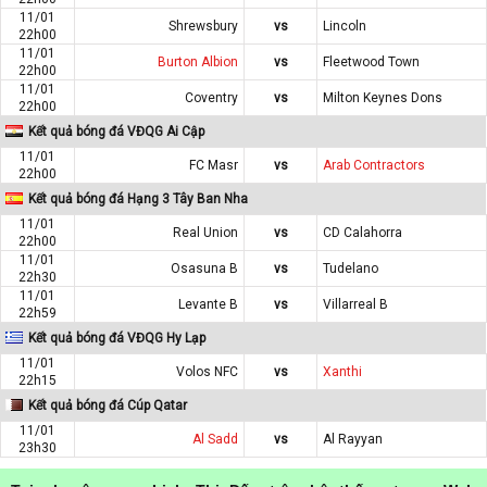
11/01
Shrewsbury
vs
Lincoln
22h00
11/01
Burton Albion
vs
Fleetwood Town
22h00
11/01
Coventry
vs
Milton Keynes Dons
22h00
Kết quả bóng đá VĐQG Ai Cập
11/01
FC Masr
vs
Arab Contractors
22h00
Kết quả bóng đá Hạng 3 Tây Ban Nha
11/01
Real Union
vs
CD Calahorra
22h00
11/01
Osasuna B
vs
Tudelano
22h30
11/01
Levante B
vs
Villarreal B
22h59
Kết quả bóng đá VĐQG Hy Lạp
11/01
Volos NFC
vs
Xanthi
22h15
Kết quả bóng đá Cúp Qatar
11/01
Al Sadd
vs
Al Rayyan
23h30