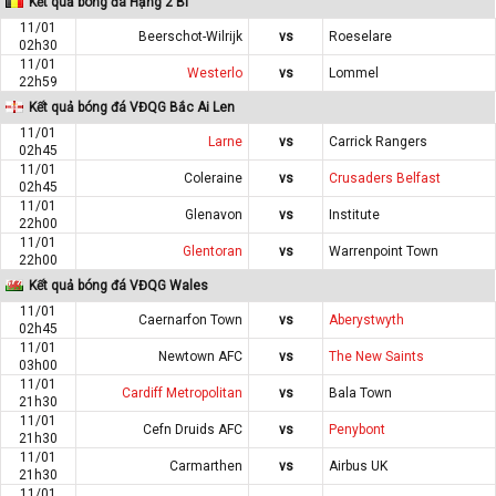
Kết quả bóng đá Hạng 2 Bỉ
11/01
Beerschot-Wilrijk
vs
Roeselare
02h30
11/01
Westerlo
vs
Lommel
22h59
Kết quả bóng đá VĐQG Bắc Ai Len
11/01
Larne
vs
Carrick Rangers
02h45
11/01
Coleraine
vs
Crusaders Belfast
02h45
11/01
Glenavon
vs
Institute
22h00
11/01
Glentoran
vs
Warrenpoint Town
22h00
Kết quả bóng đá VĐQG Wales
11/01
Caernarfon Town
vs
Aberystwyth
02h45
11/01
Newtown AFC
vs
The New Saints
03h00
11/01
Cardiff Metropolitan
vs
Bala Town
21h30
11/01
Cefn Druids AFC
vs
Penybont
21h30
11/01
Carmarthen
vs
Airbus UK
21h30
11/01