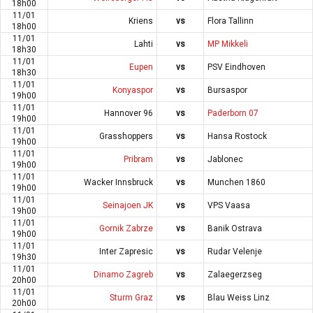
18h00
11/01
Kriens
vs
Flora Tallinn
18h00
11/01
Lahti
vs
MP Mikkeli
18h30
11/01
Eupen
vs
PSV Eindhoven
18h30
11/01
Konyaspor
vs
Bursaspor
19h00
11/01
Hannover 96
vs
Paderborn 07
19h00
11/01
Grasshoppers
vs
Hansa Rostock
19h00
11/01
Pribram
vs
Jablonec
19h00
11/01
Wacker Innsbruck
vs
Munchen 1860
19h00
11/01
Seinajoen JK
vs
VPS Vaasa
19h00
11/01
Gornik Zabrze
vs
Banik Ostrava
19h00
11/01
Inter Zapresic
vs
Rudar Velenje
19h30
11/01
Dinamo Zagreb
vs
Zalaegerzseg
20h00
11/01
Sturm Graz
vs
Blau Weiss Linz
20h00