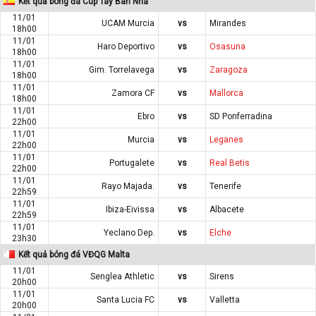
Kết quả bóng đá Cúp Tây Ban Nha
11/01
UCAM Murcia
vs
Mirandes
18h00
11/01
Haro Deportivo
vs
Osasuna
18h00
11/01
Gim. Torrelavega
vs
Zaragoza
18h00
11/01
Zamora CF
vs
Mallorca
18h00
11/01
Ebro
vs
SD Ponferradina
22h00
11/01
Murcia
vs
Leganes
22h00
11/01
Portugalete
vs
Real Betis
22h00
11/01
Rayo Majada.
vs
Tenerife
22h59
11/01
Ibiza-Eivissa
vs
Albacete
22h59
11/01
Yeclano Dep.
vs
Elche
23h30
Kết quả bóng đá VĐQG Malta
11/01
Senglea Athletic
vs
Sirens
20h00
11/01
Santa Lucia FC
vs
Valletta
20h00