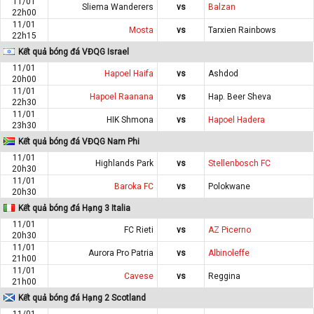
11/01
Sliema Wanderers
vs
Balzan
22h00
11/01
Mosta
vs
Tarxien Rainbows
22h15
Kết quả bóng đá VĐQG Israel
11/01
Hapoel Haifa
vs
Ashdod
20h00
11/01
Hapoel Raanana
vs
Hap. Beer Sheva
22h30
11/01
HIK Shmona
vs
Hapoel Hadera
23h30
Kết quả bóng đá VĐQG Nam Phi
11/01
Highlands Park
vs
Stellenbosch FC
20h30
11/01
Baroka FC
vs
Polokwane
20h30
Kết quả bóng đá Hạng 3 Italia
11/01
FC Rieti
vs
AZ Picerno
20h30
11/01
Aurora Pro Patria
vs
Albinoleffe
21h00
11/01
Cavese
vs
Reggina
21h00
Kết quả bóng đá Hạng 2 Scotland
11/01