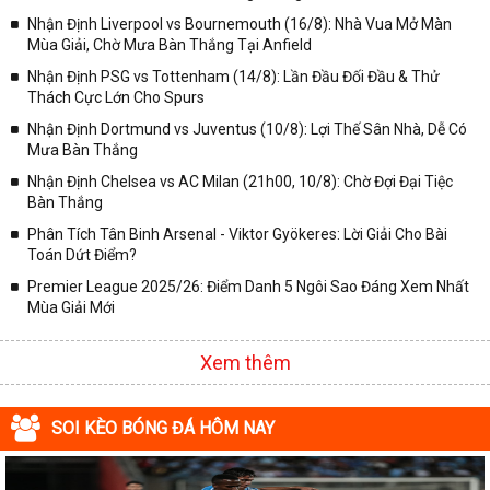
✓ Giải Cúp C2 Châu Âu;
Nhận Định Liverpool vs Bournemouth (16/8): Nhà Vua Mở Màn
Mùa Giải, Chờ Mưa Bàn Thắng Tại Anfield
✓ Giải VĐQG Tây Ban Nha;
Nhận Định PSG vs Tottenham (14/8): Lần Đầu Đối Đầu & Thử
✓ VĐQG Đức;
Thách Cực Lớn Cho Spurs
✓ Giải VĐQG Italia;
Nhận Định Dortmund vs Juventus (10/8): Lợi Thế Sân Nhà, Dễ Có
✓ VĐQG Pháp;
Mưa Bàn Thắng
Nhận Định Chelsea vs AC Milan (21h00, 10/8): Chờ Đợi Đại Tiệc
✓ Liên Đoàn Anh;
Bàn Thắng
✓ Cúp FA;
Phân Tích Tân Binh Arsenal - Viktor Gyökeres: Lời Giải Cho Bài
✓ U23 Châu Á;
Toán Dứt Điểm?
✓ Euro 2020;
Premier League 2025/26: Điểm Danh 5 Ngôi Sao Đáng Xem Nhất
Mùa Giải Mới
✓ VLWC KV Châu Á;
✓ Copa America 2020;
Xem thêm
✓ Các giải đấu bóng đá khác.
Vì vậy, đồng hành cùng với chuyên trang
kqbongda.net
các bạn
SOI KÈO BÓNG ĐÁ HÔM NAY
sẽ không bỏ lỡ bất kỳ trận đấu bóng đá nào, đặc biệt là những trận
bóng siêu kinh điển tại các giải bóng đá lớn nhất trên Thế giới. Tại
đây, mọi người sẽ có thể khai thác thêm được rất nhiều những