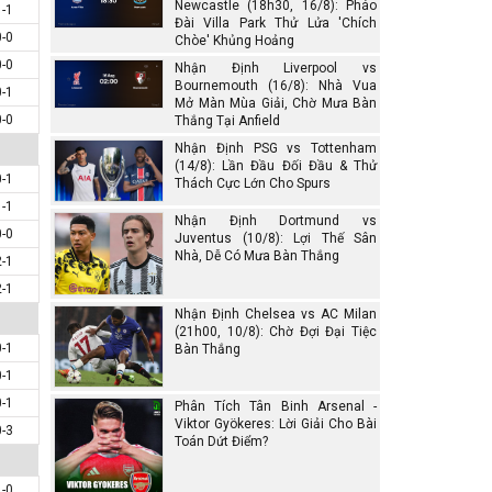
Newcastle (18h30, 16/8): Pháo
1-1
Đài Villa Park Thử Lửa 'Chích
0-0
Chòe' Khủng Hoảng
0-0
Nhận Định Liverpool vs
Bournemouth (16/8): Nhà Vua
0-1
Mở Màn Mùa Giải, Chờ Mưa Bàn
0-0
Thắng Tại Anfield
Nhận Định PSG vs Tottenham
(14/8): Lần Đầu Đối Đầu & Thử
0-1
Thách Cực Lớn Cho Spurs
1-1
Nhận Định Dortmund vs
0-0
Juventus (10/8): Lợi Thế Sân
Nhà, Dễ Có Mưa Bàn Thắng
2-1
2-1
Nhận Định Chelsea vs AC Milan
(21h00, 10/8): Chờ Đợi Đại Tiệc
0-1
Bàn Thắng
0-1
0-1
Phân Tích Tân Binh Arsenal -
Viktor Gyökeres: Lời Giải Cho Bài
0-3
Toán Dứt Điểm?
1-0