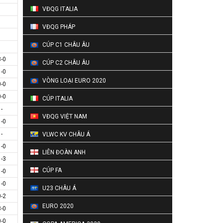
VĐQG ITALIA
VĐQG PHÁP
CÚP C1 CHÂU ÂU
3-0
CÚP C2 CHÂU ÂU
1-0
VÒNG LOẠI EURO 2020
0-0
0-0
CÚP ITALIA
-
VĐQG VIỆT NAM
1-0
-
VLWC KV CHÂU Á
1-0
LIÊN ĐOÀN ANH
1-3
CÚP FA
1-0
1-0
U23 CHÂU Á
0-2
EURO 2020
3-0
0-0