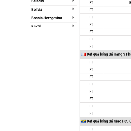
Belarus
FT
Bolivia
FT
FT
Bosnia-Herzgovina
FT
Brazil
FT
Bulgary
FT
Bắc Ireland
FT
Bắc Mỹ
Kết quả bóng đá Hạng 3 Ph
Bỉ
FT
Bồ Đào Nha
FT
FT
Campuchia
FT
Canada
FT
Chi Lê
FT
Châu Phi
FT
Châu Á
FT
Châu Âu
Kết quả bóng đá Giao Hữu 
Châu Úc
FT