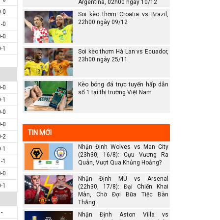
Argentina, 02h00 ngày 10/12
0-0
Soi kèo thơm Croatia vs Brazil,
22h00 ngày 09/12
1-0
0-0
0-1
Soi kèo thơm Hà Lan vs Ecuador,
23h00 ngày 25/11
Kèo bóng đá trực tuyến hấp dẫn
0-0
số 1 tại thị trường Việt Nam
0-1
0-0
0-0
TIN MỚI
0-2
Nhận Định Wolves vs Man City
0-1
(23h30, 16/8): Cựu Vương Ra
1-1
Quân, Vượt Qua Khủng Hoảng?
0-0
Nhận Định MU vs Arsenal
0-1
(22h30, 17/8): Đại Chiến Khai
Màn, Chờ Đợi Bữa Tiệc Bàn
Thắng
-
Nhận Định Aston Villa vs