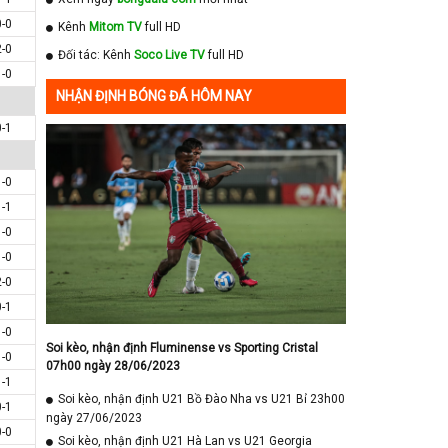
0-0
Kênh
Mitom TV
full HD
2-0
Đối tác: Kênh
Soco Live TV
full HD
1-0
NHẬN ĐỊNH BÓNG ĐÁ HÔM NAY
0-1
1-0
1-1
1-0
1-0
2-0
0-1
1-0
Soi kèo, nhận định Fluminense vs Sporting Cristal
1-0
07h00 ngày 28/06/2023
1-1
Soi kèo, nhận định U21 Bồ Đào Nha vs U21 Bỉ 23h00
0-1
ngày 27/06/2023
0-0
Soi kèo, nhận định U21 Hà Lan vs U21 Georgia