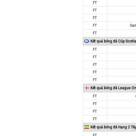
FT
Tajikistan
FT
Thái Lan
FT
Thế Giới
FT
Sam
FT
Thổ Nhĩ Kỳ
Kết quả bóng đá Cúp Scotl
Thụy Sỹ
FT
Thụy Điển
FT
Trung Quốc
FT
Tunisia
FT
Tây Ban Nha
FT
UAE
Kết quả bóng đá League O
Ukraina
FT
FT
Uruguay
FT
Uzbekistan
FT
Venezuela
Kết quả bóng đá Hạng 2 Tâ
Việt Nam
FT