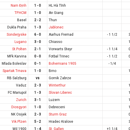
Nam Định
1 - 0
HL Hà Tĩnh
TP.HCM
1 - 0
An Giang
Basel
2 - 2
Thun
Dukla Praha
1 - 3
Jablonec
Sonderjyske
6 - 0
Aarhus Fremad
- 1 1/2
Lugano
3 - 0
Chiasso
St.Polten
2 - 1
Vorwarts Steyr
- 1 1/4
MFk Karvina
0 - 0
Fotbal Trinec
- 1 1/2
Mlada Boleslav
0 - 1
Bohemians 1905
- 1/4
Spartak Trnava
1 - 0
Brno
RB Salzburg
vs
Gornik Zabrze
Vaduz
2 - 3
Winterthur
FC Mariupol
1 - 3
Slovan Liberec
Zurich
3 - 1
Luzern
Diosgyori
1 - 0
Debreceni
NK Osijek
2 - 3
Sturm Graz
Vik.Plzen
5 - 2
Hradec Kralove
Wil 1900
1 - 4
St. Gallen
+1 1/4