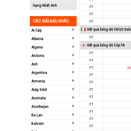
Hạng Nhất Anh
FT
FT
CÁC GIẢI ĐẤU KHÁC
FT
Kết quả bóng đá VĐQG Itali
Ai Cập
FT
Albania
Kết quả bóng đá Cúp FA
Algeria
FT
Andorra
FT
Anh
FT
N
Argentina
FT
Armenia
FT
Arập Xêút
FT
FT
Australia
FT
Azerbaijan
FT
Ba Lan
FT
Bahrain
FT