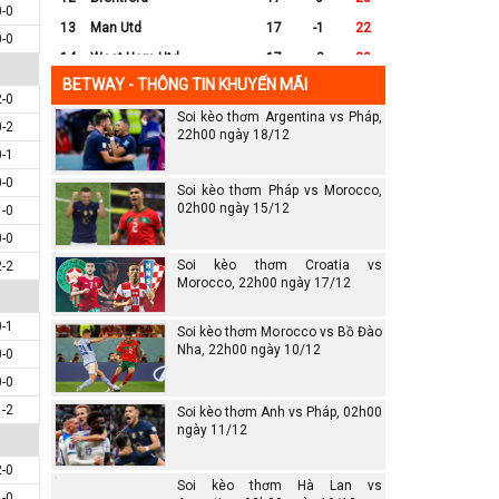
0-0
13
Man Utd
17
-1
22
0-0
14
West Ham Utd
17
-8
20
BETWAY - THÔNG TIN KHUYẾN MÃI
15
Everton
17
-7
17
2-0
Soi kèo thơm Argentina vs Pháp,
16
Crystal Palace
17
-8
16
0-2
22h00 ngày 18/12
17
Leicester City
17
-16
14
0-1
18
Ipswich
17
-16
12
0-0
Soi kèo thơm Pháp vs Morocco,
19
Wolves
17
-13
12
02h00 ngày 15/12
1-0
0-0
20
Southampton
17
-25
6
Soi kèo thơm Croatia vs
2-2
Morocco, 22h00 ngày 17/12
0-1
Soi kèo thơm Morocco vs Bồ Đào
Nha, 22h00 ngày 10/12
0-0
0-0
1-2
Soi kèo thơm Anh vs Pháp, 02h00
ngày 11/12
2-0
Soi kèo thơm Hà Lan vs
1-0