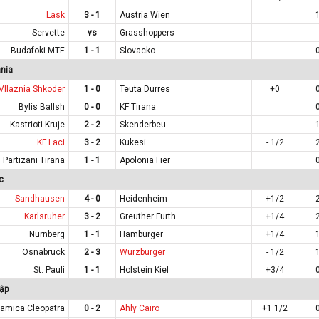
Lask
3 - 1
Austria Wien
Servette
vs
Grasshoppers
Budafoki MTE
1 - 1
Slovacko
nia
Vllaznia Shkoder
1 - 0
Teuta Durres
+0
Bylis Ballsh
0 - 0
KF Tirana
Kastrioti Kruje
2 - 2
Skenderbeu
KF Laci
3 - 2
Kukesi
- 1/2
Partizani Tirana
1 - 1
Apolonia Fier
c
Sandhausen
4 - 0
Heidenheim
+1/2
Karlsruher
3 - 2
Greuther Furth
+1/4
Nurnberg
1 - 1
Hamburger
+1/4
Osnabruck
2 - 3
Wurzburger
- 1/2
St. Pauli
1 - 1
Holstein Kiel
+3/4
ập
amica Cleopatra
0 - 2
Ahly Cairo
+1 1/2