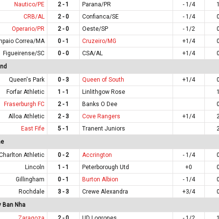
Nautico/PE
2 - 1
Parana/PR
- 1/4
CRB/AL
2 - 0
Confianca/SE
- 1/4
Operario/PR
2 - 0
Oeste/SP
- 1/2
paio Correa/MA
0 - 1
Cruzeiro/MG
+1/4
Figueirense/SC
0 - 0
CSA/AL
+1/4
and
Queen's Park
0 - 3
Queen of South
+1/4
Forfar Athletic
1 - 1
Linlithgow Rose
Fraserburgh FC
2 - 1
Banks O Dee
Alloa Athletic
2 - 3
Cove Rangers
+1/4
East Fife
5 - 1
Tranent Juniors
ne
Charlton Athletic
0 - 2
Accrington
- 1/4
Lincoln
1 - 1
Peterborough Utd
+0
Gillingham
0 - 1
Burton Albion
- 1/4
Rochdale
3 - 3
Crewe Alexandra
+3/4
y Ban Nha
Zaragoza
2 - 0
UD Logrones
- 1/2