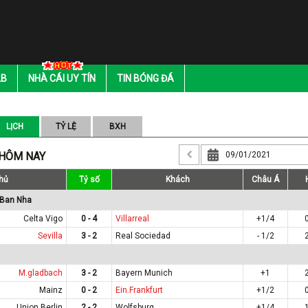
LB
NHÀ CÁI UY TÍN
TIN BÓNG ĐÁ
LỊCH
TỶ LỆ
BXH
 HÔM NAY
hủ
Tỷ số
Khách
Châu Á
 Ban Nha
Celta Vigo
0 - 4
Villarreal
+1/4
Sevilla
3 - 2
Real Sociedad
- 1/2
M.gladbach
3 - 2
Bayern Munich
+1
Mainz
0 - 2
Ein.Frankfurt
+1/2
Union Berlin
2 - 2
Wolfsburg
+1/4