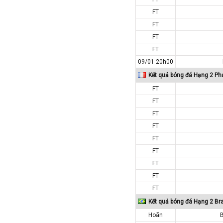
Paraguay
FT
Peru
FT
Pháp
FT
Phần Lan
FT
09/01 20h00
Qatar
Kết quả bóng đá Hạng 2 Ph
Quốc Tế
FT
Rumany
FT
San Marino
FT
Scotland
FT
Serbia
FT
Singapore
FT
FT
Slovakia
FT
Slovenia
FT
Syria
Kết quả bóng đá Hạng 2 Bra
Séc
Hoãn
B
Síp