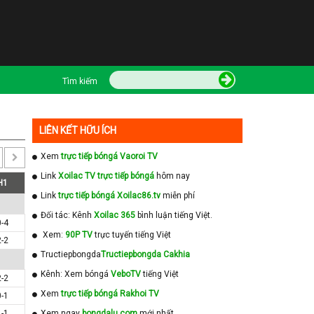
Tìm kiếm
LIÊN KẾT HỮU ÍCH
Xem
trực tiếp bóngá Vaoroi TV
Link
Xoilac TV trực tiếp bóngá
hôm nay
H1
Link
trực tiếp bóngá Xoilac86.tv
miễn phí
Đối tác: Kênh
Xoilac 365
bình luận tiếng Việt.
0-4
Xem:
90P TV
trực tuyến tiếng Việt
2-2
Tructiepbongda
Tructiepbongda Cakhia
Kênh: Xem bóngá
VeboTV
tiếng Việt
2-2
Xem
trực tiếp bóngá Rakhoi TV
0-1
1-1
Xem ngay
bongdalu com
mới nhất