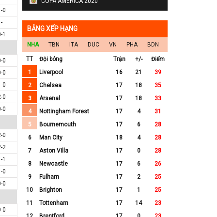
COPA AMERICA 2020
1-0
-
BẢNG XẾP HẠNG
0-1
NHA
TBN
ITA
DUC
VN
PHA
BDN
TT
Đội bóng
Trận
+/-
Điểm
0-0
1
Liverpool
16
21
39
0-0
1-0
2
Chelsea
17
18
35
2-0
3
Arsenal
17
18
33
0-0
4
Nottingham Forest
17
4
31
5
Bournemouth
17
6
28
2-0
6
Man City
18
4
28
2-2
7
Aston Villa
17
0
28
1-1
8
Newcastle
17
6
26
1-0
9
Fulham
17
2
25
0-0
10
Brighton
17
1
25
11
Tottenham
17
14
23
0-0
12
Brentford
17
0
23