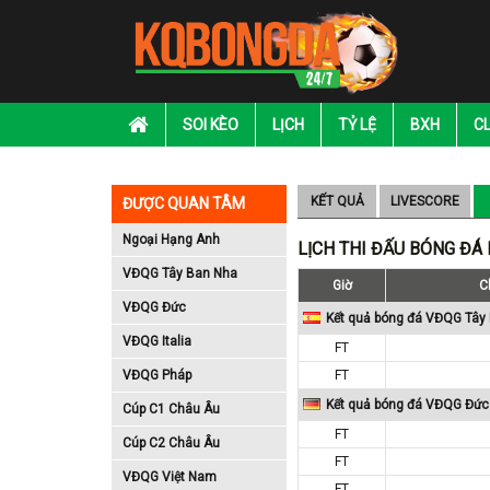
SOI KÈO
LỊCH
TỶ LỆ
BXH
C
KẾT QUẢ
LIVESCORE
ĐƯỢC QUAN TÂM
Ngoại Hạng Anh
LỊCH THI ĐẤU BÓNG ĐÁ
VĐQG Tây Ban Nha
Giờ
C
VĐQG Đức
Kết quả bóng đá VĐQG Tây
VĐQG Italia
FT
VĐQG Pháp
FT
Kết quả bóng đá VĐQG Đức
Cúp C1 Châu Âu
FT
Cúp C2 Châu Âu
FT
VĐQG Việt Nam
FT