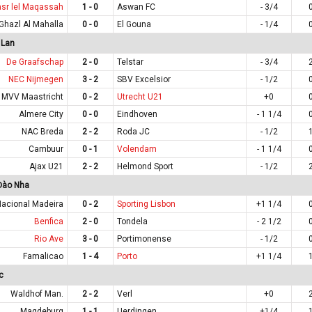
sr lel Maqassah
1 - 0
Aswan FC
- 3/4
Ghazl Al Mahalla
0 - 0
El Gouna
- 1/4
 Lan
De Graafschap
2 - 0
Telstar
- 3/4
NEC Nijmegen
3 - 2
SBV Excelsior
- 1/2
MVV Maastricht
0 - 2
Utrecht U21
+0
Almere City
0 - 0
Eindhoven
- 1 1/4
NAC Breda
2 - 2
Roda JC
- 1/2
Cambuur
0 - 1
Volendam
- 1 1/4
Ajax U21
2 - 2
Helmond Sport
- 1/2
Đào Nha
Nacional Madeira
0 - 2
Sporting Lisbon
+1 1/4
Benfica
2 - 0
Tondela
- 2 1/2
Rio Ave
3 - 0
Portimonense
- 1/2
Famalicao
1 - 4
Porto
+1 1/4
c
Waldhof Man.
2 - 2
Verl
+0
Magdeburg
1 - 1
Uerdingen
+1/4