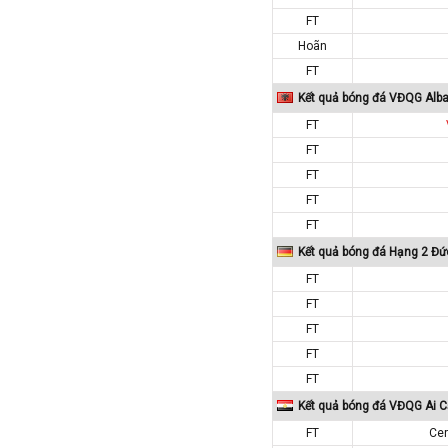
Iran
FT
Iraq
Hoãn
Ireland
FT
Israel
Kết quả bóng đá VĐQG Alba
Italia
FT
FT
Jordan
FT
Kazakhstan
FT
Kosovo
FT
Kuwait
Kết quả bóng đá Hạng 2 Đứ
Lao
FT
Latvia
FT
Li băng
FT
FT
Liechtenstein
FT
Lithuania
Kết quả bóng đá VĐQG Ai C
Luxembourg
FT
Cer
Ma rốc