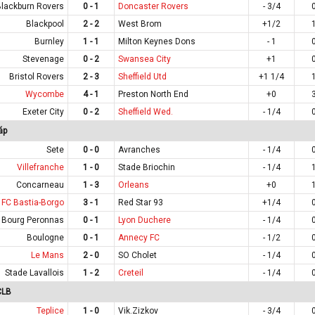
Blackburn Rovers
0 - 1
Doncaster Rovers
- 3/4
Blackpool
2 - 2
West Brom
+1/2
Burnley
1 - 1
Milton Keynes Dons
- 1
Stevenage
0 - 2
Swansea City
+1
Bristol Rovers
2 - 3
Sheffield Utd
+1 1/4
Wycombe
4 - 1
Preston North End
+0
Exeter City
0 - 2
Sheffield Wed.
- 1/4
áp
Sete
0 - 0
Avranches
- 1/4
Villefranche
1 - 0
Stade Briochin
- 1/4
Concarneau
1 - 3
Orleans
+0
FC Bastia-Borgo
3 - 1
Red Star 93
+1/4
Bourg Peronnas
0 - 1
Lyon Duchere
- 1/4
Boulogne
0 - 1
Annecy FC
- 1/2
Le Mans
2 - 0
SO Cholet
- 1/4
Stade Lavallois
1 - 2
Creteil
- 1/4
CLB
Teplice
1 - 0
Vik.Zizkov
- 3/4