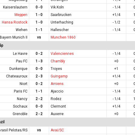
Kaiserslautern
0 - 0
Vik.Koln
- 1/4
Meppen
1 - 0
Saarbrucken
+1/4
Hansa Rostock
1 - 0
Unterhaching
- 1/2
Wehen
1 - 1
Hallescher
- 1/4
Bayern Munich II
vs
Munchen 1860
áp
Le Havre
0 - 2
Valenciennes
- 1/4
Pau FC
1 - 3
Chambly
+0
Dunkerque
0 - 0
Troyes
+1
Chateauroux
2 - 3
Guingamp
+1/4
Niort
0 - 2
Amiens
+0
Paris FC
1 - 1
Ajaccio
- 1/4
Nancy
2 - 2
Rodez
- 1/4
Sochaux
0 - 0
Clermont
+1/4
Grenoble
2 - 2
Auxerre
+0
zil
rasil Pelotas/RS
vs
Avai/SC