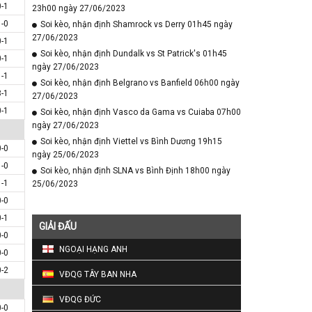
0-1
23h00 ngày 27/06/2023
1-0
Soi kèo, nhận định Shamrock vs Derry 01h45 ngày
27/06/2023
0-1
Soi kèo, nhận định Dundalk vs St Patrick's 01h45
0-1
ngày 27/06/2023
1-1
Soi kèo, nhận định Belgrano vs Banfield 06h00 ngày
3-1
27/06/2023
0-1
Soi kèo, nhận định Vasco da Gama vs Cuiaba 07h00
ngày 27/06/2023
Soi kèo, nhận định Viettel vs Bình Dương 19h15
0-0
ngày 25/06/2023
1-0
Soi kèo, nhận định SLNA vs Bình Định 18h00 ngày
1-1
25/06/2023
0-0
0-1
GIẢI ĐẤU
0-0
NGOẠI HẠNG ANH
0-0
0-2
VĐQG TÂY BAN NHA
VĐQG ĐỨC
0-0