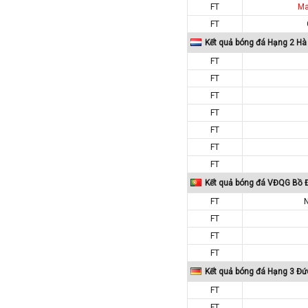
FT
Ma
Macedonia
FT
Malaysia
Kết quả bóng đá Hạng 2 Hà
Malta
FT
Mexico
FT
Moldova
FT
FT
Montenegro
FT
Mỹ
FT
Na Uy
FT
Nam Mỹ
Kết quả bóng đá VĐQG Bồ 
Nam Phi
FT
New Zealand
FT
Nga
FT
FT
Nhật Bản
Kết quả bóng đá Hạng 3 Đứ
Nicaragua
FT
Oman
FT