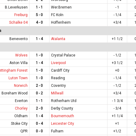
B.Leverkusen
1 - 1
Wer.Bremen
- 1
Freiburg
5 - 0
FC Koln
- 1/4
Schalke 04
4 - 0
Hoffenheim
+3/4
a
Benevento
1 - 4
Atalanta
+1 1/2
Wolves
1 - 0
Crystal Palace
- 1/2
Aston Villa
1 - 4
Liverpool
+3 1/2
ottingham Forest
1 - 0
Cardiff City
+0
Luton Town
1 - 0
Reading
- 1/4
Norwich
2 - 0
Coventry
- 1/2
Boreham Wood
0 - 2
Millwall
+3/4
Everton
1 - 1
Rotherham Utd
- 1 3/4
Chorley
2 - 0
Derby County
- 3/4
Oldham
1 - 4
Bournemouth
+1 1/4
Stoke City
0 - 4
Leicester City
+1
QPR
0 - 0
Fulham
+1/2