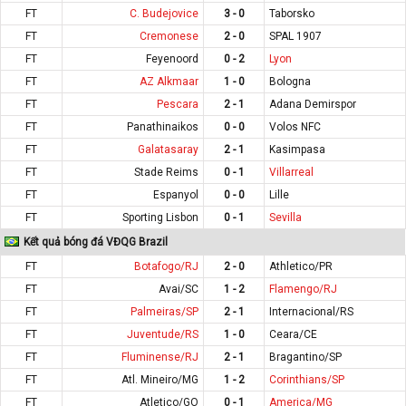
FT
C. Budejovice
3 - 0
Taborsko
FT
Cremonese
2 - 0
SPAL 1907
FT
Feyenoord
0 - 2
Lyon
FT
AZ Alkmaar
1 - 0
Bologna
FT
Pescara
2 - 1
Adana Demirspor
FT
Panathinaikos
0 - 0
Volos NFC
FT
Galatasaray
2 - 1
Kasimpasa
FT
Stade Reims
0 - 1
Villarreal
FT
Espanyol
0 - 0
Lille
FT
Sporting Lisbon
0 - 1
Sevilla
Kết quả bóng đá VĐQG Brazil
FT
Botafogo/RJ
2 - 0
Athletico/PR
FT
Avai/SC
1 - 2
Flamengo/RJ
FT
Palmeiras/SP
2 - 1
Internacional/RS
FT
Juventude/RS
1 - 0
Ceara/CE
FT
Fluminense/RJ
2 - 1
Bragantino/SP
FT
Atl. Mineiro/MG
1 - 2
Corinthians/SP
FT
Atletico/GO
0 - 1
America/MG