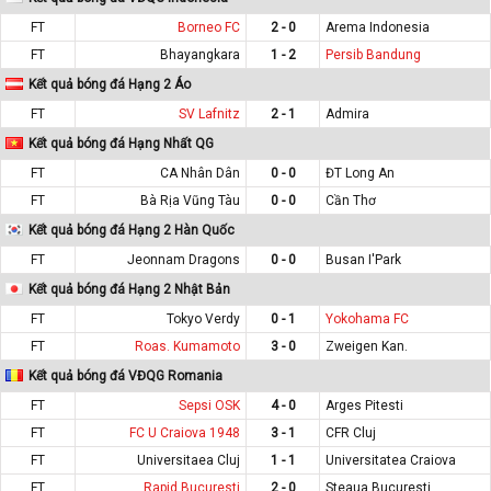
FT
Borneo FC
2 - 0
Arema Indonesia
FT
Bhayangkara
1 - 2
Persib Bandung
Kết quả bóng đá Hạng 2 Áo
FT
SV Lafnitz
2 - 1
Admira
Kết quả bóng đá Hạng Nhất QG
FT
CA Nhân Dân
0 - 0
ĐT Long An
FT
Bà Rịa Vũng Tàu
0 - 0
Cần Thơ
Kết quả bóng đá Hạng 2 Hàn Quốc
FT
Jeonnam Dragons
0 - 0
Busan I'Park
Kết quả bóng đá Hạng 2 Nhật Bản
FT
Tokyo Verdy
0 - 1
Yokohama FC
FT
Roas. Kumamoto
3 - 0
Zweigen Kan.
Kết quả bóng đá VĐQG Romania
FT
Sepsi OSK
4 - 0
Arges Pitesti
FT
FC U Craiova 1948
3 - 1
CFR Cluj
FT
Universitaea Cluj
1 - 1
Universitatea Craiova
FT
Rapid Bucuresti
2 - 0
Steaua Bucuresti