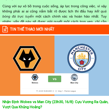
Cùng với sự xô bồ trong cuộc sống, áp lực trong công việc, vì vậy
không phải ai ai cũng nắm bắt rõ được lịch thi đấu hay
kết quả
bóng đá trực tuyến
một cách chính xác và hoàn hảo nhất. Tuy
nhiên, vấn đề này sẽ được giải quyết một cách trọn vẹn, chỉ cần
truy cập vào chuyên mục
Lịch Thi Đấu
của Website
kqbongda.net
TIN THỂ THAO MỚI NHẤT
mọi người hoàn toàn nắm rõ được chính xác về thời gian các trận
đấu bóng đá Việt Nam hay trên Thế giới diễn ra trong thời gian sắp
tới. Hoặc thời gian trận đấu bóng đá đang diễn ra hiện tại,
kết quả
bóng đá
cả 2 đội tuyển bóng đá đang đạt được.
Không chỉ dừng lại ở đó, những người hâm mộ bóng đá có thể cập
nhật được chính xác về lịch phát sóng bóng đá được tường thuật
trực tiếp ở trên những kênh truyền hình thể thao lớn nhất hiện nay
như: VTV3, K+, SCTV, Thể thao TV,... Nếu như bạn không muốn
bỏ lỡ bất kỳ một trận đấu bóng đá nào trong từng mùa giải, hãy
thường xuyên vào chuyên mục
Lịch Thi Đấu
tại chuyên trang
Kqbongda
để cập nhật thông tin chính xác nhất nhé!
Lịch thi đấu được cập nhật chính xác trong toàn bộ các giải
đấu
Nhận Định Wolves vs Man City (23h30, 16/8): Cựu Vương Ra Quân,
Tại
Lịch Thi Đấu
của chuyên trang
kqbongda.net
sẽ cập nhanh
Vượt Qua Khủng Hoảng?