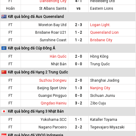
FT
Dandenong City
4 - 1
Heidelberg Utd
Hoãn
St Albans Saints
vs
Eastern Lions
Kết quả bóng đá Aus Queensland
FT
Moreton Bay Utd
2 - 3
Logan Light.
FT
Brisbane Roar U21
1 - 2
Queensland Lion
FT
Sunshine Coast
1 - 2
Brisbane City
Kết quả bóng đá Cúp Đông Á
FT
Hàn Quốc
2 - 0
Hồng Kông
FT
Nhật Bản
0 - 0
Trung Quốc
Kết quả bóng đá Hạng 2 Trung Quốc
FT
Suzhou Dongwu
2 - 0
Shanghai Jiading
FT
Beijing Sport Univ
1 - 3
Nanjing City
FT
Guangxi Pingguo
0 - 0
Sichuan Jiuniu
FT
Qingdao Hainiu
3 - 2
Zibo Cuju
Kết quả bóng đá Hạng 3 Nhật Bản
FT
Yokohama SCC
1 - 1
Kataller Toyama
FT
Nagano Parceiro
2 - 2
Tegevajaro Miyazaki
Kết quả bóng đá VĐQG Indonesia