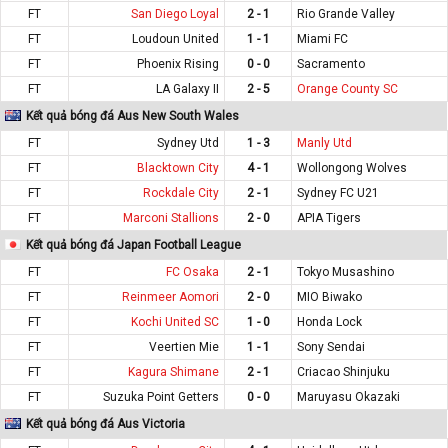
FT
San Diego Loyal
2 - 1
Rio Grande Valley
FT
Loudoun United
1 - 1
Miami FC
FT
Phoenix Rising
0 - 0
Sacramento
FT
LA Galaxy II
2 - 5
Orange County SC
Kết quả bóng đá Aus New South Wales
FT
Sydney Utd
1 - 3
Manly Utd
FT
Blacktown City
4 - 1
Wollongong Wolves
FT
Rockdale City
2 - 1
Sydney FC U21
FT
Marconi Stallions
2 - 0
APIA Tigers
Kết quả bóng đá Japan Football League
FT
FC Osaka
2 - 1
Tokyo Musashino
FT
Reinmeer Aomori
2 - 0
MIO Biwako
FT
Kochi United SC
1 - 0
Honda Lock
FT
Veertien Mie
1 - 1
Sony Sendai
FT
Kagura Shimane
2 - 1
Criacao Shinjuku
FT
Suzuka Point Getters
0 - 0
Maruyasu Okazaki
Kết quả bóng đá Aus Victoria