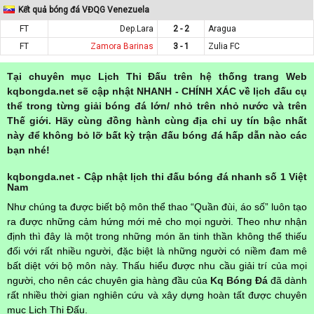
Kết quả bóng đá VĐQG Venezuela
FT
Dep.Lara
2 - 2
Aragua
FT
Zamora Barinas
3 - 1
Zulia FC
Tại chuyên mục Lịch Thi Đấu trên hệ thống trang Web
kqbongda.net sẽ cập nhật NHANH - CHÍNH XÁC về lịch đấu cụ
thể trong từng giải bóng đá lớn/ nhỏ trên nhỏ nước và trên
Thế giới. Hãy cùng đồng hành cùng địa chỉ uy tín bậc nhất
này để không bỏ lỡ bất kỳ trận đấu bóng đá hấp dẫn nào các
bạn nhé!
kqbongda.net - Cập nhật lịch thi đấu bóng đá nhanh số 1 Việt
Nam
Như chúng ta được biết bộ môn thể thao “Quần đùi, áo số” luôn tạo
ra được những cảm hứng mới mẻ cho mọi người. Theo như nhận
định thì đây là một trong những món ăn tinh thần không thể thiếu
đối với rất nhiều người, đặc biệt là những người có niềm đam mê
bất diệt với bộ môn này. Thấu hiểu được nhu cầu giải trí của mọi
người, cho nên các chuyên gia hàng đầu của
Kq Bóng Đá
đã dành
rất nhiều thời gian nghiên cứu và xây dựng hoàn tất được chuyên
mục Lịch Thi Đấu.