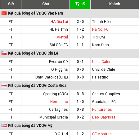
Giờ
Chủ
Tỷ số
Khách
Kết quả bóng đá VĐQG Việt Nam
FT
HA Gia Lai
2 - 0
Thanh Hóa
FT
HL Hà Tĩnh
1 - 2
Hà Nội FC
FT
Viettel
1 - 0
TP.HCM
FT
Sài Gòn FC
1 - 1
Nam Định
Kết quả bóng đá VĐQG Chi Lê
FT
Everton CD
0 - 1
U. La Calera
FT
O Higgins
0 - 0
Univ. de Chile
FT
Univ. Catolica(CHL)
0 - 0
Palestino
Kết quả bóng đá VĐQG Costa Rica
FT
Sporting (CRC)
3 - 3
Santos Guapiles
FT
Herediano
1 - 0
Guadalupe FC
FT
Cartagines
0 - 3
Puntarenas
FT
Municipal Grecia
0 - 2
Dep. Saprissa
Kết quả bóng đá VĐQG Mỹ
FT
D.C. Utd
1 - 2
CF Montreal