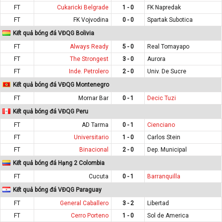
FT
Cukaricki Belgrade
1 - 0
FK Napredak
FT
FK Vojvodina
0 - 0
Spartak Subotica
Kết quả bóng đá VĐQG Bolivia
FT
Always Ready
5 - 0
Real Tomayapo
FT
The Strongest
3 - 0
Aurora
FT
Inde. Petrolero
2 - 0
Univ. De Sucre
Kết quả bóng đá VĐQG Montenegro
FT
Mornar Bar
0 - 1
Decic Tuzi
Kết quả bóng đá VĐQG Peru
FT
AD Tarma
0 - 1
Cienciano
FT
Universitario
1 - 0
Carlos Stein
FT
Binacional
2 - 0
Dep. Municipal
Kết quả bóng đá Hạng 2 Colombia
FT
Cucuta
0 - 1
Barranquilla
Kết quả bóng đá VĐQG Paraguay
FT
General Caballero
3 - 2
Libertad
FT
Cerro Porteno
1 - 0
Sol de America