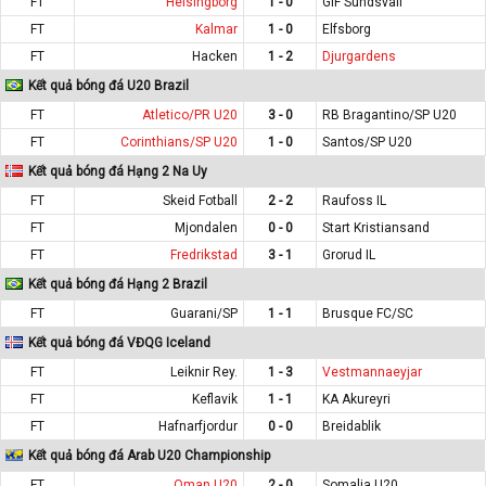
FT
Helsingborg
1 - 0
GIF Sundsvall
FT
Kalmar
1 - 0
Elfsborg
FT
Hacken
1 - 2
Djurgardens
Kết quả bóng đá U20 Brazil
FT
Atletico/PR U20
3 - 0
RB Bragantino/SP U20
FT
Corinthians/SP U20
1 - 0
Santos/SP U20
Kết quả bóng đá Hạng 2 Na Uy
FT
Skeid Fotball
2 - 2
Raufoss IL
FT
Mjondalen
0 - 0
Start Kristiansand
FT
Fredrikstad
3 - 1
Grorud IL
Kết quả bóng đá Hạng 2 Brazil
FT
Guarani/SP
1 - 1
Brusque FC/SC
Kết quả bóng đá VĐQG Iceland
FT
Leiknir Rey.
1 - 3
Vestmannaeyjar
FT
Keflavik
1 - 1
KA Akureyri
FT
Hafnarfjordur
0 - 0
Breidablik
Kết quả bóng đá Arab U20 Championship
FT
Oman U20
2 - 0
Somalia U20