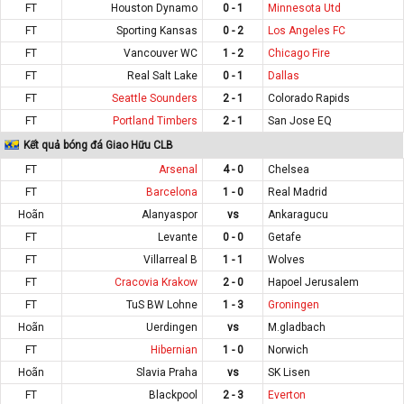
FT
Houston Dynamo
0 - 1
Minnesota Utd
FT
Sporting Kansas
0 - 2
Los Angeles FC
FT
Vancouver WC
1 - 2
Chicago Fire
FT
Real Salt Lake
0 - 1
Dallas
FT
Seattle Sounders
2 - 1
Colorado Rapids
FT
Portland Timbers
2 - 1
San Jose EQ
Kết quả bóng đá Giao Hữu CLB
FT
Arsenal
4 - 0
Chelsea
FT
Barcelona
1 - 0
Real Madrid
Hoãn
Alanyaspor
vs
Ankaragucu
FT
Levante
0 - 0
Getafe
FT
Villarreal B
1 - 1
Wolves
FT
Cracovia Krakow
2 - 0
Hapoel Jerusalem
FT
TuS BW Lohne
1 - 3
Groningen
Hoãn
Uerdingen
vs
M.gladbach
FT
Hibernian
1 - 0
Norwich
Hoãn
Slavia Praha
vs
SK Lisen
FT
Blackpool
2 - 3
Everton