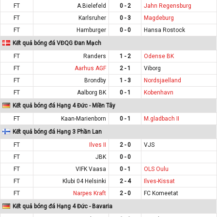
FT
A.Bielefeld
0 - 2
Jahn Regensburg
FT
Karlsruher
0 - 3
Magdeburg
FT
Hamburger
0 - 0
Hansa Rostock
Kết quả bóng đá VĐQG Đan Mạch
FT
Randers
1 - 2
Odense BK
FT
Aarhus AGF
2 - 1
Viborg
FT
Brondby
1 - 3
Nordsjaelland
FT
Aalborg BK
0 - 1
Kobenhavn
Kết quả bóng đá Hạng 4 Đức - Miền Tây
FT
Kaan-Marienborn
0 - 1
M.gladbach II
Kết quả bóng đá Hạng 3 Phần Lan
FT
Ilves II
2 - 0
VJS
FT
JBK
0 - 0
FT
VIFK Vaasa
0 - 1
OLS Oulu
FT
Klubi 04 Helsinki
2 - 4
Ilves-Kissat
FT
Narpes Kraft
2 - 0
FC Komeetat
Kết quả bóng đá Hạng 4 Đức - Bavaria