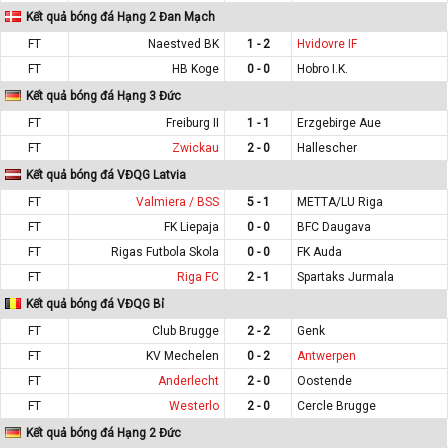
Kết quả bóng đá Hạng 2 Đan Mạch
FT
Naestved BK
1 - 2
Hvidovre IF
FT
HB Koge
0 - 0
Hobro I.K.
Kết quả bóng đá Hạng 3 Đức
FT
Freiburg II
1 - 1
Erzgebirge Aue
FT
Zwickau
2 - 0
Hallescher
Kết quả bóng đá VĐQG Latvia
FT
Valmiera / BSS
5 - 1
METTA/LU Riga
FT
FK Liepaja
0 - 0
BFC Daugava
FT
Rigas Futbola Skola
0 - 0
FK Auda
FT
Riga FC
2 - 1
Spartaks Jurmala
Kết quả bóng đá VĐQG Bỉ
FT
Club Brugge
2 - 2
Genk
FT
KV Mechelen
0 - 2
Antwerpen
FT
Anderlecht
2 - 0
Oostende
FT
Westerlo
2 - 0
Cercle Brugge
Kết quả bóng đá Hạng 2 Đức