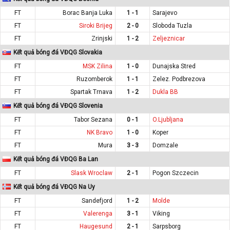
FT
Borac Banja Luka
1 - 1
Sarajevo
FT
Siroki Brijeg
2 - 0
Sloboda Tuzla
FT
Zrinjski
1 - 2
Zeljeznicar
Kết quả bóng đá VĐQG Slovakia
FT
MSK Zilina
1 - 0
Dunajska Stred
FT
Ruzomberok
1 - 1
Zelez. Podbrezova
FT
Spartak Trnava
1 - 2
Dukla BB
Kết quả bóng đá VĐQG Slovenia
FT
Tabor Sezana
0 - 1
O.Ljubljana
FT
NK Bravo
1 - 0
Koper
FT
Mura
3 - 3
Domzale
Kết quả bóng đá VĐQG Ba Lan
FT
Slask Wroclaw
2 - 1
Pogon Szczecin
Kết quả bóng đá VĐQG Na Uy
FT
Sandefjord
1 - 2
Molde
FT
Valerenga
3 - 1
Viking
FT
Haugesund
2 - 1
Sarpsborg