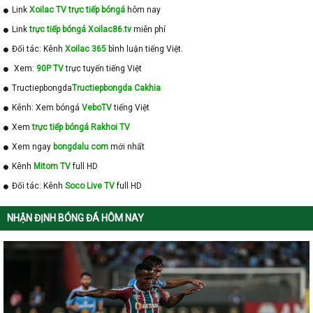
Link
Xoilac TV trực tiếp bóngá
hôm nay
Link
trực tiếp bóngá Xoilac86.tv
miễn phí
Đối tác: Kênh
Xoilac 365
bình luận tiếng Việt.
Xem:
90P TV
trực tuyến tiếng Việt
Tructiepbongda
Tructiepbongda Cakhia
Kênh: Xem bóngá
VeboTV
tiếng Việt
Xem
trực tiếp bóngá Rakhoi TV
Xem ngay
bongdalu com
mới nhất
Kênh
Mitom TV
full HD
Đối tác: Kênh
Soco Live TV
full HD
NHẬN ĐỊNH BÓNG ĐÁ HÔM NAY