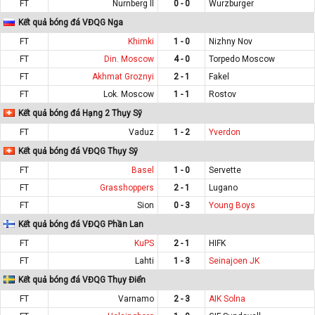
FT
Nurnberg II
0 - 0
Wurzburger
Kết quả bóng đá VĐQG Nga
FT
Khimki
1 - 0
Nizhny Nov
FT
Din. Moscow
4 - 0
Torpedo Moscow
FT
Akhmat Groznyi
2 - 1
Fakel
FT
Lok. Moscow
1 - 1
Rostov
Kết quả bóng đá Hạng 2 Thụy Sỹ
FT
Vaduz
1 - 2
Yverdon
Kết quả bóng đá VĐQG Thụy Sỹ
FT
Basel
1 - 0
Servette
FT
Grasshoppers
2 - 1
Lugano
FT
Sion
0 - 3
Young Boys
Kết quả bóng đá VĐQG Phần Lan
FT
KuPS
2 - 1
HIFK
FT
Lahti
1 - 3
Seinajoen JK
Kết quả bóng đá VĐQG Thụy Điển
FT
Varnamo
2 - 3
AIK Solna