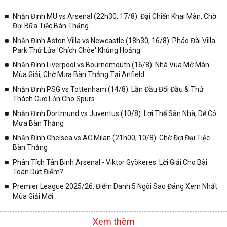
chóng và chính xác nhất thời gian từng trận đấu bóng đá diễn ra ở
trong từng giải đấu như:
Nhận Định MU vs Arsenal (22h30, 17/8): Đại Chiến Khai Màn, Chờ
Đợi Bữa Tiệc Bàn Thắng
✓ Giải đấu bóng đá Ngoại hạng Anh;
Nhận Định Aston Villa vs Newcastle (18h30, 16/8): Pháo Đài Villa
✓ Giải bóng Cúp C1 Châu Âu;
Park Thử Lửa 'Chích Chòe' Khủng Hoảng
✓ Giải Cúp C2 Châu Âu;
Nhận Định Liverpool vs Bournemouth (16/8): Nhà Vua Mở Màn
Mùa Giải, Chờ Mưa Bàn Thắng Tại Anfield
✓ Giải VĐQG Tây Ban Nha;
Nhận Định PSG vs Tottenham (14/8): Lần Đầu Đối Đầu & Thử
✓ VĐQG Đức;
Thách Cực Lớn Cho Spurs
✓ Giải VĐQG Italia;
Nhận Định Dortmund vs Juventus (10/8): Lợi Thế Sân Nhà, Dễ Có
✓ VĐQG Pháp;
Mưa Bàn Thắng
Nhận Định Chelsea vs AC Milan (21h00, 10/8): Chờ Đợi Đại Tiệc
✓ Liên Đoàn Anh;
Bàn Thắng
✓ Cúp FA;
Phân Tích Tân Binh Arsenal - Viktor Gyökeres: Lời Giải Cho Bài
✓ U23 Châu Á;
Toán Dứt Điểm?
✓ Euro 2020;
Premier League 2025/26: Điểm Danh 5 Ngôi Sao Đáng Xem Nhất
Mùa Giải Mới
✓ VLWC KV Châu Á;
✓ Copa America 2020;
Xem thêm