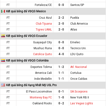
FT
Fortaleza/CE
0 - 0
Santos/SP
Kết quả bóng đá VĐQG Mexico
FT
Cruz Azul
2 - 2
Puebla
FT
Club Tijuana
2 - 0
Club America
FT
Tigres UANL
2 - 0
Atlas
Kết quả bóng đá VĐQG Ecuador
FT
Guayaquil City
0 - 0
Emelec
FT
Mushuc Runa
0 - 0
Tecnico Uni.
FT
Catolica Quito
4 - 0
LDU Quito
Kết quả bóng đá VĐQG Colombia
FT
Deportes Tolima
1 - 2
Atl. Nacional
FT
America Cali
1 - 1
Cortulua
FT
Inde.Medellin
1 - 1
Once Caldas
Kết quả bóng đá Hạng Nhất Mỹ USL Pro
FT
El Paso Locomotive
0 - 1
SA Scorpions
FT
Monterey Bay FC
1 - 0
New York RB II
FT
Oakland Roots
0 - 2
Las Vegas Lights