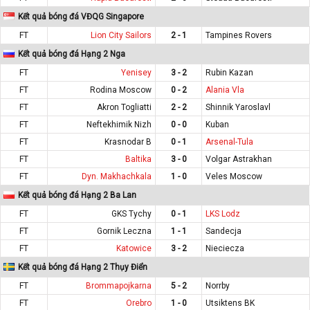
Kết quả bóng đá VĐQG Singapore
FT
Lion City Sailors
2 - 1
Tampines Rovers
Kết quả bóng đá Hạng 2 Nga
FT
Yenisey
3 - 2
Rubin Kazan
FT
Rodina Moscow
0 - 2
Alania Vla
FT
Akron Togliatti
2 - 2
Shinnik Yaroslavl
FT
Neftekhimik Nizh
0 - 0
Kuban
FT
Krasnodar B
0 - 1
Arsenal-Tula
FT
Baltika
3 - 0
Volgar Astrakhan
FT
Dyn. Makhachkala
1 - 0
Veles Moscow
Kết quả bóng đá Hạng 2 Ba Lan
FT
GKS Tychy
0 - 1
LKS Lodz
FT
Gornik Leczna
1 - 1
Sandecja
FT
Katowice
3 - 2
Nieciecza
Kết quả bóng đá Hạng 2 Thụy Điển
FT
Brommapojkarna
5 - 2
Norrby
FT
Orebro
1 - 0
Utsiktens BK