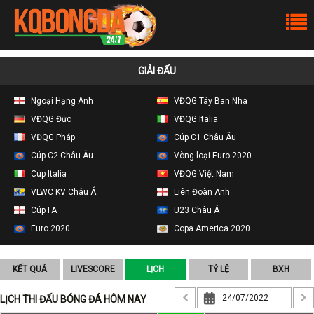
GIẢI ĐẤU
Ngoại Hạng Anh
VĐQG Tây Ban Nha
VĐQG Đức
VĐQG Italia
VĐQG Pháp
Cúp C1 Châu Âu
Cúp C2 Châu Âu
Vòng loại Euro 2020
Cúp Italia
VĐQG Việt Nam
VLWC KV Châu Á
Liên Đoàn Anh
Cúp FA
U23 Châu Á
Euro 2020
Copa America 2020
KẾT QUẢ
LIVESCORE
LỊCH
TỶ LỆ
BXH
LỊCH THI ĐẤU BÓNG ĐÁ HÔM NAY