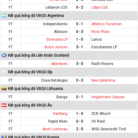
FT
Lebanon U20
0 - 2
Libya U20
Kết quả bóng đá VĐQG Argentina
FT
Independiente
0 - 1
Atletico Tucuman
FT
Aldosivi
0 - 3
River Plate
FT
Gimnasia LP
1 - 0
Lanus
FT
Boca Juniors
3 - 1
Estudiantes LP
Kết quả bóng đá Liên Đoàn Scotland
FT
Aberdeen
3 - 0
Raith Rovers
Kết quả bóng đá VĐQG Síp
FT
Doxa Katokopia
0 - 3
Nea Salamina
Kết quả bóng đá VĐQG Lithuania
FT
Banga
0 - 1
Hegelmann Litauen
Kết quả bóng đá VĐQG Áo
FT
Hartberg
1 - 0
SCR Altach
FT
Rapid Wien
0 - 0
SV Ried
FT
Aust Lustenau
2 - 0
WSG Swarovski Tirol
Kết quả bóng đá VĐQG Bosnia