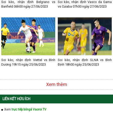
- Lịch thi đấu La Liga
Soi kèo, nhận định Belgrano vs
Soi kèo, nhận định Vasco da Gama
- Lịch thi đấu Bundesliga
Banfield 06h00 ngày 27/06/2023
vs Cuiaba 07h00 ngày 27/06/2023
- Lịch thi đấu Ligue 1
- Lịch thi đấu Serie A
- Lịch thi đấu V - League
- Lịch thi đấu Cup C1
Soi kèo, nhận định Viettel vs Bình
Soi kèo, nhận định SLNA vs Bình
Dương 19h15 ngày 25/06/2023
Định 18h00 ngày 25/06/2023
Xem thêm
LIÊN KẾT HỮU ÍCH
Xem
trực tiếp bóngá Vaoroi TV