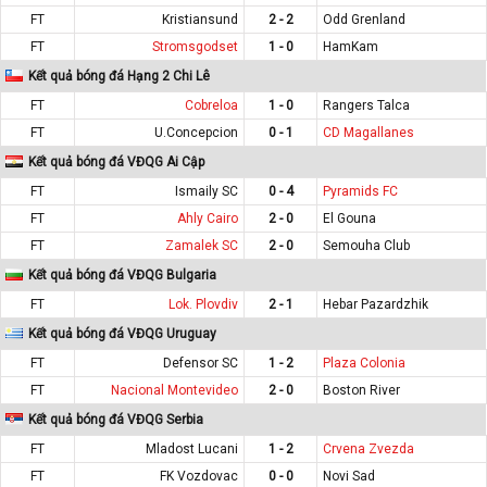
FT
Kristiansund
2 - 2
Odd Grenland
FT
Stromsgodset
1 - 0
HamKam
Kết quả bóng đá Hạng 2 Chi Lê
FT
Cobreloa
1 - 0
Rangers Talca
FT
U.Concepcion
0 - 1
CD Magallanes
Kết quả bóng đá VĐQG Ai Cập
FT
Ismaily SC
0 - 4
Pyramids FC
FT
Ahly Cairo
2 - 0
El Gouna
FT
Zamalek SC
2 - 0
Semouha Club
Kết quả bóng đá VĐQG Bulgaria
FT
Lok. Plovdiv
2 - 1
Hebar Pazardzhik
Kết quả bóng đá VĐQG Uruguay
FT
Defensor SC
1 - 2
Plaza Colonia
FT
Nacional Montevideo
2 - 0
Boston River
Kết quả bóng đá VĐQG Serbia
FT
Mladost Lucani
1 - 2
Crvena Zvezda
FT
FK Vozdovac
0 - 0
Novi Sad