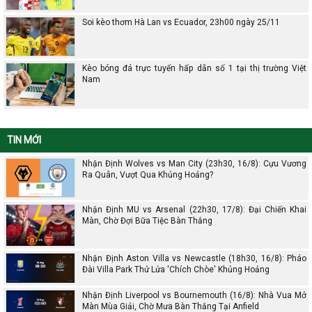
Soi kèo thơm Hà Lan vs Ecuador, 23h00 ngày 25/11
Kèo bóng đá trực tuyến hấp dẫn số 1 tại thị trường Việt
Nam
TIN MỚI
Nhận Định Wolves vs Man City (23h30, 16/8): Cựu Vương
Ra Quân, Vượt Qua Khủng Hoảng?
Nhận Định MU vs Arsenal (22h30, 17/8): Đại Chiến Khai
Màn, Chờ Đợi Bữa Tiệc Bàn Thắng
Nhận Định Aston Villa vs Newcastle (18h30, 16/8): Pháo
Đài Villa Park Thử Lửa 'Chích Chòe' Khủng Hoảng
Nhận Định Liverpool vs Bournemouth (16/8): Nhà Vua Mở
Màn Mùa Giải, Chờ Mưa Bàn Thắng Tại Anfield