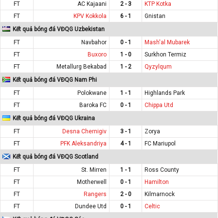
FT
AC Kajaani
2 - 3
KTP Kotka
FT
KPV Kokkola
6 - 1
Gnistan
Kết quả bóng đá VĐQG Uzbekistan
FT
Navbahor
0 - 1
Mash'al Mubarek
FT
Buxoro
1 - 0
Surkhon Termiz
FT
Metallurg Bekabad
1 - 2
Qyzylqum
Kết quả bóng đá VĐQG Nam Phi
FT
Polokwane
1 - 1
Highlands Park
FT
Baroka FC
0 - 1
Chippa Utd
Kết quả bóng đá VĐQG Ukraina
FT
Desna Chernigiv
3 - 1
Zorya
FT
PFK Aleksandriya
4 - 1
FC Mariupol
Kết quả bóng đá VĐQG Scotland
FT
St. Mirren
1 - 1
Ross County
FT
Motherwell
0 - 1
Hamilton
FT
Rangers
2 - 0
Kilmarnock
FT
Dundee Utd
0 - 1
Celtic