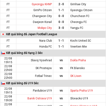
FT
Gyeongju KHNP
2 - 0
Gimhae City
FT
GimPo Citizen
1 - 1
Gyeongju Citizen
FT
Changwon City
0 - 0
Chuncheon FC
FT
Daejeon Korail
0 - 0
Cheongju FC
FT
Mokpo City
3 - 0
Yangju FC
Kết quả bóng đá Japan Football League
FT
Nara Club
1 - 1
Kochi United SC
FT
Honda FC
1 - 1
Veertien Mie
Kết quả bóng đá Hạng 2 Séc
22/08
Slavoj Vysehrad
vs
Dukla Praha
15h15
22/08
SK Prostejov
vs
FK Blansko
22h00
22/08
Fotbal Trinec
vs
SK Lisen
22h00
Kết quả bóng đá U19 Séc
22/08
Pardubice U19
vs
Sparta Praha U19
15h15
22/08
Banik Ostrava U19
vs
Slovacko U19
15h30
22/08