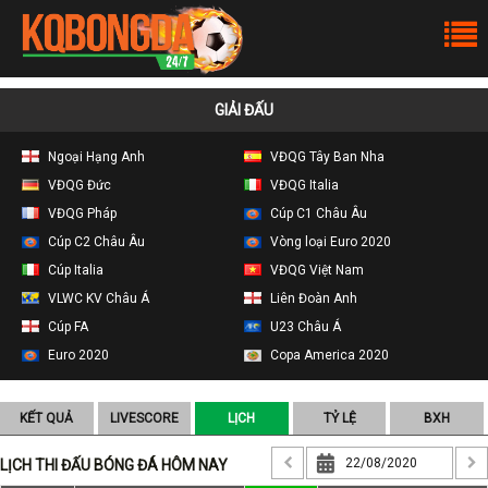
GIẢI ĐẤU
Ngoại Hạng Anh
VĐQG Tây Ban Nha
VĐQG Đức
VĐQG Italia
VĐQG Pháp
Cúp C1 Châu Âu
Cúp C2 Châu Âu
Vòng loại Euro 2020
Cúp Italia
VĐQG Việt Nam
VLWC KV Châu Á
Liên Đoàn Anh
Cúp FA
U23 Châu Á
Euro 2020
Copa America 2020
KẾT QUẢ
LIVESCORE
LỊCH
TỶ LỆ
BXH
LỊCH THI ĐẤU BÓNG ĐÁ HÔM NAY