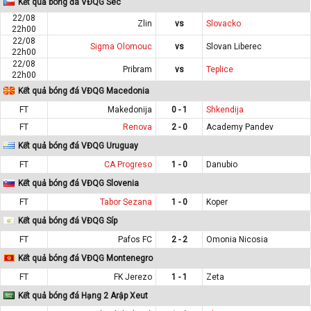
Kết quả bóng đá VĐQG Séc
22/08
Zlin
vs
Slovacko
22h00
22/08
Sigma Olomouc
vs
Slovan Liberec
22h00
22/08
Pribram
vs
Teplice
22h00
Kết quả bóng đá VĐQG Macedonia
FT
Makedonija
0 - 1
Shkendija
FT
Renova
2 - 0
Academy Pandev
Kết quả bóng đá VĐQG Uruguay
FT
CA Progreso
1 - 0
Danubio
Kết quả bóng đá VĐQG Slovenia
FT
Tabor Sezana
1 - 0
Koper
Kết quả bóng đá VĐQG Síp
FT
Pafos FC
2 - 2
Omonia Nicosia
Kết quả bóng đá VĐQG Montenegro
FT
FK Jerezo
1 - 1
Zeta
Kết quả bóng đá Hạng 2 Arập Xeut