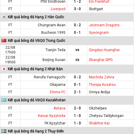
FT
PSV Eindhoven
1 - 2
Ein.Frankfurt
FT
Liverpool
3 - 0
Stuttgart
Kết quả bóng đá Hạng 2 Hàn Quốc
FT
Chungnam Asan
0 - 2
Jeonnam Dragons
FT
Bucheon 1995
0 - 1
Gyeongnam
Kết quả bóng đá VĐQG Trung Quốc
22/08
Tianjin Teda
vs
Qingdao Huanghai
17h00
22/08
Beijing Guoan
vs
Shanghai SIPG
19h00
Kết quả bóng đá Hạng 2 Nhật Bản
FT
Renofa Yamaguchi
0 - 2
Machida Zelvia
FT
Okayama
0 - 1
Thespa Kusatsu
FT
Ehime FC
2 - 1
Omiya Ardija
Kết quả bóng đá VĐQG Kazakhstan
FT
Astana
2 - 0
Okzhetpes
FT
Kaisar Kyzylorda
1 - 0
Zhetysu Taldykorgan
FT
FK Kyzylzhar
1 - 3
Shakhter Kar.
Kết quả bóng đá Hạng 2 Thụy Điển