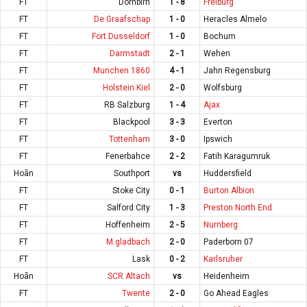
FT
Dornbirn
1 - 8
Freiburg
FT
De Graafschap
1 - 0
Heracles Almelo
FT
Fort.Dusseldorf
1 - 0
Bochum
FT
Darmstadt
2 - 1
Wehen
FT
Munchen 1860
4 - 1
Jahn Regensburg
FT
Holstein Kiel
2 - 0
Wolfsburg
FT
RB Salzburg
1 - 4
Ajax
FT
Blackpool
3 - 3
Everton
FT
Tottenham
3 - 0
Ipswich
FT
Fenerbahce
2 - 2
Fatih Karagumruk
Hoãn
Southport
vs
Huddersfield
FT
Stoke City
0 - 1
Burton Albion
FT
Salford City
1 - 3
Preston North End
FT
Hoffenheim
2 - 5
Nurnberg
FT
M.gladbach
2 - 0
Paderborn 07
FT
Lask
0 - 2
Karlsruher
Hoãn
SCR Altach
vs
Heidenheim
FT
Twente
2 - 0
Go Ahead Eagles