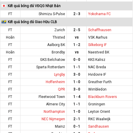
Kết quả bóng đá VĐQG Nhật Bản
FT
Shimizu S-Pulse
2 - 3
Yokohama FC
Kết quả bóng đá Giao Hữu CLB
FT
Zurich
2 - 5
Schaffhausen
Hoãn
Thisted
vs
VSK Aarhus
FT
Aalborg BK
1 - 2
Silkeborg IF
Hoãn
Brondby
vs
Naestved BK
FT
GKS Belchatow
0 - 0
KKS Kalisz
FT
Sparta Rotterdam
1 - 1
NAC Breda
FT
Lyngby
3 - 0
Hvidovre IF
FT
Hoffenheim
1 - 0
Greuther Furth
FT
QPR
3 - 0
Wimbledon
FT
Fleetwood Town
1 - 4
Blackburn Rovers
FT
Almere City
1 - 1
Groningen
FT
Northampton
1 - 0
Leyton Orient
FT
NEC Nijmegen
2 - 1
RKC Waalwijk
FT
Mainz
0 - 1
Sandhausen