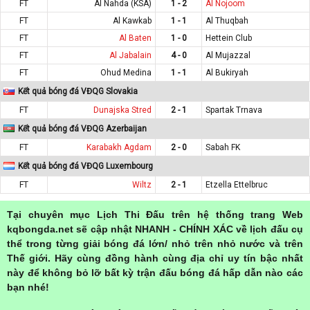
FT
Al Nahda (KSA)
1 - 2
Al Nojoom
FT
Al Kawkab
1 - 1
Al Thuqbah
FT
Al Baten
1 - 0
Hettein Club
FT
Al Jabalain
4 - 0
Al Mujazzal
FT
Ohud Medina
1 - 1
Al Bukiryah
Kết quả bóng đá VĐQG Slovakia
FT
Dunajska Stred
2 - 1
Spartak Trnava
Kết quả bóng đá VĐQG Azerbaijan
FT
Karabakh Agdam
2 - 0
Sabah FK
Kết quả bóng đá VĐQG Luxembourg
FT
Wiltz
2 - 1
Etzella Ettelbruc
Tại chuyên mục Lịch Thi Đấu trên hệ thống trang Web
kqbongda.net sẽ cập nhật NHANH - CHÍNH XÁC về lịch đấu cụ
thể trong từng giải bóng đá lớn/ nhỏ trên nhỏ nước và trên
Thế giới. Hãy cùng đồng hành cùng địa chỉ uy tín bậc nhất
này để không bỏ lỡ bất kỳ trận đấu bóng đá hấp dẫn nào các
bạn nhé!