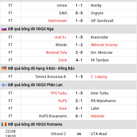
FT
Umea
1 - 1
Norrby
FT
GAIS
0 - 0
Orgryte
FT
Halmstads
1 - 0
GIF Sundsvall
Kết quả bóng đá VĐQG Nga
FT
Ural S.r.
1 - 0
Krasnodar
FT
Khimki
1 - 2
Akhmat Groznyi
FT
Arsenal-Tula
2 - 0
Din. Moscow
FT
Zenit
4 - 1
FK Tambov
Kết quả bóng đá Hạng 4 Đức - Đông Bắc
FT
Tennis Borussia B.
1 - 3
C. Leipzig
Kết quả bóng đá VĐQG Phần Lan
FT
TPS Turku
1 - 0
Inter Turku
FT
KuPS
2 - 1
IFK Mariehamn
FT
Ilves
3 - 1
Lahti
FT
RoPS Rovaniemi
0 - 1
Helsinki
Kết quả bóng đá VĐQG Romania
22/08
Viitorul C.
vs
UTA Arad
19h30