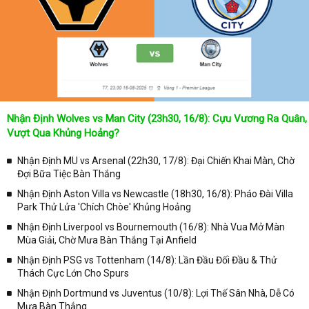
trực tiếp ở trên những kênh truyền hình thể thao lớn nhất hiện nay
như: VTV3, K+, SCTV, Thể thao TV,... Nếu như bạn không muốn
bỏ lỡ bất kỳ một trận đấu bóng đá nào trong từng mùa giải, hãy
thường xuyên vào chuyên mục
Lịch Thi Đấu
tại chuyên trang
Kqbongda
để cập nhật thông tin chính xác nhất nhé!
Lịch thi đấu được cập nhật chính xác trong toàn bộ các giải
đấu
Nhận Định Wolves vs Man City (23h30, 16/8): Cựu Vương Ra Quân,
Tại
Lịch Thi Đấu
của chuyên trang
kqbongda.net
sẽ cập nhanh
Vượt Qua Khủng Hoảng?
chóng và chính xác nhất thời gian từng trận đấu bóng đá diễn ra ở
trong từng giải đấu như:
Nhận Định MU vs Arsenal (22h30, 17/8): Đại Chiến Khai Màn, Chờ
Đợi Bữa Tiệc Bàn Thắng
✓ Giải đấu bóng đá Ngoại hạng Anh;
Nhận Định Aston Villa vs Newcastle (18h30, 16/8): Pháo Đài Villa
✓ Giải bóng Cúp C1 Châu Âu;
Park Thử Lửa 'Chích Chòe' Khủng Hoảng
✓ Giải Cúp C2 Châu Âu;
Nhận Định Liverpool vs Bournemouth (16/8): Nhà Vua Mở Màn
Mùa Giải, Chờ Mưa Bàn Thắng Tại Anfield
✓ Giải VĐQG Tây Ban Nha;
Nhận Định PSG vs Tottenham (14/8): Lần Đầu Đối Đầu & Thử
✓ VĐQG Đức;
Thách Cực Lớn Cho Spurs
✓ Giải VĐQG Italia;
Nhận Định Dortmund vs Juventus (10/8): Lợi Thế Sân Nhà, Dễ Có
✓ VĐQG Pháp;
Mưa Bàn Thắng