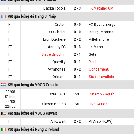
Kết quả bóng đá VĐQG Serbia
FT
Backa Topola
2 - 3
FK Metalac GM
Kết quả bóng đá Hạng 3 Pháp
FT
Creteil
0 - 0
FC Bastia-Borgo
FT
SO Cholet
0 - 0
Bourg Peronnas
FT
Lyon Duchere
2 - 2
Villefranche
FT
Annecy FC
3 - 3
Le Mans
FT
Stade Briochin
2 - 1
Sete
FT
Quevilly
0 - 1
Boulogne
FT
Avranches
0 - 2
Concarneau
FT
Orleans
0 - 1
Stade Lavallois
Kết quả bóng đá VĐQG Croatia
22/08
Istra 1961
vs
Dinamo Zagreb
01h05
22/08
Slaven Belupo
vs
HNK Gorica
22h55
Kết quả bóng đá VĐQG Kuwait
FT
Al Kuwait
2 - 2
Al Arabi (KUW)
Kết quả bóng đá Hạng 2 Ireland