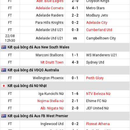
FT
Ade. Blue Eagles
2 - 0
Croydon Kings
FT
Adelaide Comets
4 - 1
Metro Stars
FT
Adelaide Raiders
2 - 2
Modbury Jets
FT
Para Hills Knights
0 - 2
Adelaide City
FT
Adelaide Utd U21
0 - 3
Cumberland Utd
22/08
Adelaide Utd U21
vs
Campbelltown City
12h30
Kết quả bóng đá Aus New South Wales
FT
Marconi Stallions
1 - 1
WS Wanderers U21
FT
Mt Druitt Town
4 - 3
Sydney Utd
Kết quả bóng đá VĐQG Australia
FT
Wellington Phoenix
0 - 1
Perth Glory
Kết quả bóng đá Nữ Nhật
FT
Iga Kunoichi Nữ
1 - 6
NTV Beleza Nữ
FT
Nojima Stella nữ
2 - 1
Ehime FC Nữ
FT
Alb. Niigata Nữ
2 - 0
JEF United Nữ
Kết quả bóng đá Aus FB West Premier
FT
Inglewood Utd
0 - 2
Floreat Athena