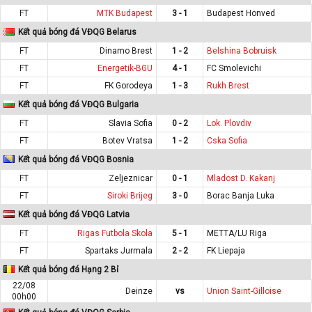
FT
MTK Budapest
3 - 1
Budapest Honved
Kết quả bóng đá VĐQG Belarus
FT
Dinamo Brest
1 - 2
Belshina Bobruisk
FT
Energetik-BGU
4 - 1
FC Smolevichi
FT
FK Gorodeya
1 - 3
Rukh Brest
Kết quả bóng đá VĐQG Bulgaria
FT
Slavia Sofia
0 - 2
Lok. Plovdiv
FT
Botev Vratsa
1 - 2
Cska Sofia
Kết quả bóng đá VĐQG Bosnia
FT
Zeljeznicar
0 - 1
Mladost D. Kakanj
FT
Siroki Brijeg
3 - 0
Borac Banja Luka
Kết quả bóng đá VĐQG Latvia
FT
Rigas Futbola Skola
5 - 1
METTA/LU Riga
FT
Spartaks Jurmala
2 - 2
FK Liepaja
Kết quả bóng đá Hạng 2 Bỉ
22/08
Deinze
vs
Union Saint-Gilloise
00h00