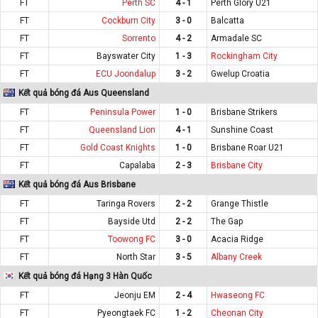
FT
Perth SC
4 - 1
Perth Glory U21
FT
Cockburn City
3 - 0
Balcatta
FT
Sorrento
4 - 2
Armadale SC
FT
Bayswater City
1 - 3
Rockingham City
FT
ECU Joondalup
3 - 2
Gwelup Croatia
Kết quả bóng đá Aus Queensland
FT
Peninsula Power
1 - 0
Brisbane Strikers
FT
Queensland Lion
4 - 1
Sunshine Coast
FT
Gold Coast Knights
1 - 0
Brisbane Roar U21
FT
Capalaba
2 - 3
Brisbane City
Kết quả bóng đá Aus Brisbane
FT
Taringa Rovers
2 - 2
Grange Thistle
FT
Bayside Utd
2 - 2
The Gap
FT
Toowong FC
3 - 0
Acacia Ridge
FT
North Star
3 - 5
Albany Creek
Kết quả bóng đá Hạng 3 Hàn Quốc
FT
Jeonju EM
2 - 4
Hwaseong FC
FT
Pyeongtaek FC
1 - 2
Cheonan City