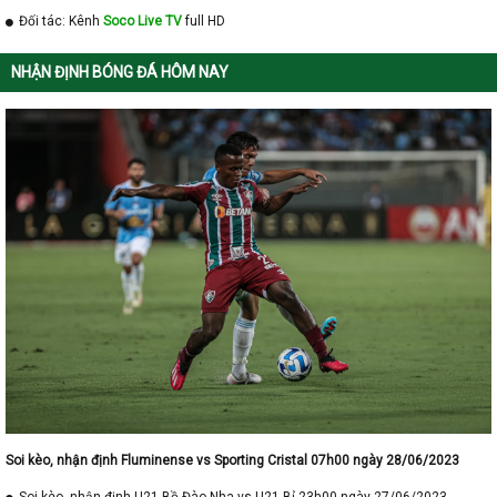
Đối tác: Kênh
Soco Live TV
full HD
NHẬN ĐỊNH BÓNG ĐÁ HÔM NAY
Soi kèo, nhận định Fluminense vs Sporting Cristal 07h00 ngày 28/06/2023
Soi kèo, nhận định U21 Bồ Đào Nha vs U21 Bỉ 23h00 ngày 27/06/2023