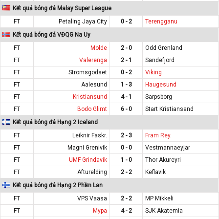
Kết quả bóng đá Malay Super League
FT
Petaling Jaya City
0 - 2
Terengganu
Kết quả bóng đá VĐQG Na Uy
FT
Molde
2 - 0
Odd Grenland
FT
Valerenga
2 - 1
Sandefjord
FT
Stromsgodset
0 - 2
Viking
FT
Aalesund
1 - 3
Haugesund
FT
Kristiansund
4 - 1
Sarpsborg
FT
Bodo Glimt
6 - 0
Start Kristiansand
Kết quả bóng đá Hạng 2 Iceland
FT
Leiknir Faskr.
2 - 3
Fram Rey.
FT
Magni Grenivik
0 - 0
Vestmannaeyjar
FT
UMF Grindavik
1 - 0
Thor Akureyri
FT
Afturelding
2 - 2
Keflavik
Kết quả bóng đá Hạng 2 Phần Lan
FT
VPS Vaasa
2 - 2
MP Mikkeli
FT
Mypa
4 - 2
SJK Akatemia