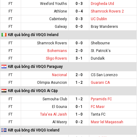
FT
Wexford Youths
0 - 3
Drogheda Utd
FT
Athlone
0 - 4
Shamrock Rovers 2
FT
Cabinteely
0 - 3
UC Dublin
FT
Galway
0 - 0
Bray Wanderers
Kết quả bóng đá VĐQG Ireland
FT
Shamrock Rovers
0 - 0
Shelbourne
FT
Bohemians
2 - 0
St. Patrick's
FT
Sligo Rovers
3 - 1
Dundalk
Kết quả bóng đá VĐQG Paraguay
FT
Nacional
2 - 0
CS San Lorenzo
FT
Olimpia Asuncion
1 - 2
Guarani CA
Kết quả bóng đá VĐQG Ai Cập
FT
Semouha Club
1 - 2
Pyramids FC
FT
El Gouna
0 - 1
FC Masr
FT
Tala'ea Al Jaish
1 - 0
Tanta FC
FT
Al Masry
0 - 2
Masr lel Maqassah
Kết quả bóng đá VĐQG Iceland