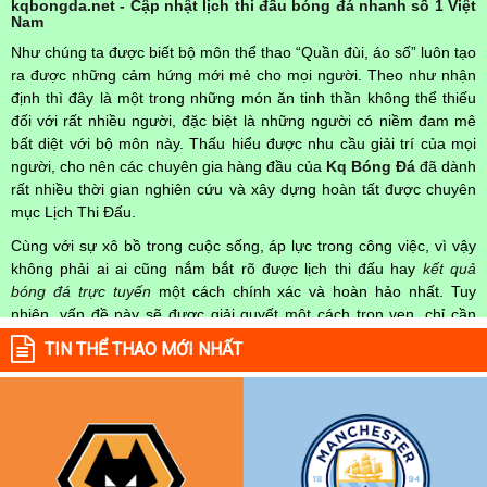
kqbongda.net - Cập nhật lịch thi đấu bóng đá nhanh số 1 Việt
Nam
Như chúng ta được biết bộ môn thể thao “Quần đùi, áo số” luôn tạo
ra được những cảm hứng mới mẻ cho mọi người. Theo như nhận
định thì đây là một trong những món ăn tinh thần không thể thiếu
đối với rất nhiều người, đặc biệt là những người có niềm đam mê
bất diệt với bộ môn này. Thấu hiểu được nhu cầu giải trí của mọi
người, cho nên các chuyên gia hàng đầu của
Kq Bóng Đá
đã dành
rất nhiều thời gian nghiên cứu và xây dựng hoàn tất được chuyên
mục Lịch Thi Đấu.
Cùng với sự xô bồ trong cuộc sống, áp lực trong công việc, vì vậy
không phải ai ai cũng nắm bắt rõ được lịch thi đấu hay
kết quả
bóng đá trực tuyến
một cách chính xác và hoàn hảo nhất. Tuy
nhiên, vấn đề này sẽ được giải quyết một cách trọn vẹn, chỉ cần
truy cập vào chuyên mục
Lịch Thi Đấu
của Website
kqbongda.net
TIN THỂ THAO MỚI NHẤT
mọi người hoàn toàn nắm rõ được chính xác về thời gian các trận
đấu bóng đá Việt Nam hay trên Thế giới diễn ra trong thời gian sắp
tới. Hoặc thời gian trận đấu bóng đá đang diễn ra hiện tại,
kết quả
bóng đá
cả 2 đội tuyển bóng đá đang đạt được.
Không chỉ dừng lại ở đó, những người hâm mộ bóng đá có thể cập
nhật được chính xác về lịch phát sóng bóng đá được tường thuật