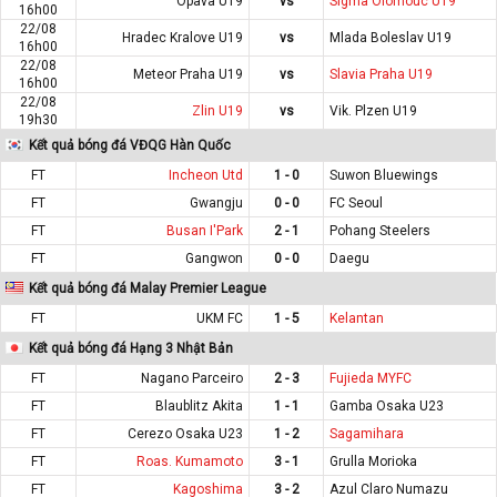
Opava U19
vs
Sigma Olomouc U19
16h00
22/08
Hradec Kralove U19
vs
Mlada Boleslav U19
16h00
22/08
Meteor Praha U19
vs
Slavia Praha U19
16h00
22/08
Zlin U19
vs
Vik. Plzen U19
19h30
Kết quả bóng đá VĐQG Hàn Quốc
FT
Incheon Utd
1 - 0
Suwon Bluewings
FT
Gwangju
0 - 0
FC Seoul
FT
Busan I'Park
2 - 1
Pohang Steelers
FT
Gangwon
0 - 0
Daegu
Kết quả bóng đá Malay Premier League
FT
UKM FC
1 - 5
Kelantan
Kết quả bóng đá Hạng 3 Nhật Bản
FT
Nagano Parceiro
2 - 3
Fujieda MYFC
FT
Blaublitz Akita
1 - 1
Gamba Osaka U23
FT
Cerezo Osaka U23
1 - 2
Sagamihara
FT
Roas. Kumamoto
3 - 1
Grulla Morioka
FT
Kagoshima
3 - 2
Azul Claro Numazu