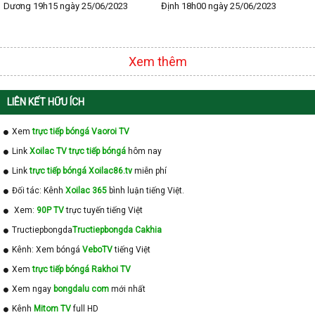
Dương 19h15 ngày 25/06/2023
Định 18h00 ngày 25/06/2023
Xem thêm
LIÊN KẾT HỮU ÍCH
Xem
trực tiếp bóngá Vaoroi TV
Link
Xoilac TV trực tiếp bóngá
hôm nay
Link
trực tiếp bóngá Xoilac86.tv
miễn phí
Đối tác: Kênh
Xoilac 365
bình luận tiếng Việt.
Xem:
90P TV
trực tuyến tiếng Việt
Tructiepbongda
Tructiepbongda Cakhia
Kênh: Xem bóngá
VeboTV
tiếng Việt
Xem
trực tiếp bóngá Rakhoi TV
Xem ngay
bongdalu com
mới nhất
Kênh
Mitom TV
full HD