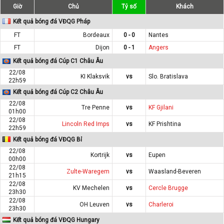
Giờ
Chủ
Tỷ số
Khách
Kết quả bóng đá VĐQG Pháp
FT
Bordeaux
0 - 0
Nantes
FT
Dijon
0 - 1
Angers
Kết quả bóng đá Cúp C1 Châu Âu
22/08
KI Klaksvik
vs
Slo. Bratislava
22h59
Kết quả bóng đá Cúp C2 Châu Âu
22/08
Tre Penne
vs
KF Gjilani
01h00
22/08
Lincoln Red Imps
vs
KF Prishtina
22h59
Kết quả bóng đá VĐQG Bỉ
22/08
Kortrijk
vs
Eupen
00h00
22/08
Zulte-Waregem
vs
Waasland-Beveren
21h15
22/08
KV Mechelen
vs
Cercle Brugge
23h30
22/08
OH Leuven
vs
Charleroi
23h30
Kết quả bóng đá VĐQG Hungary