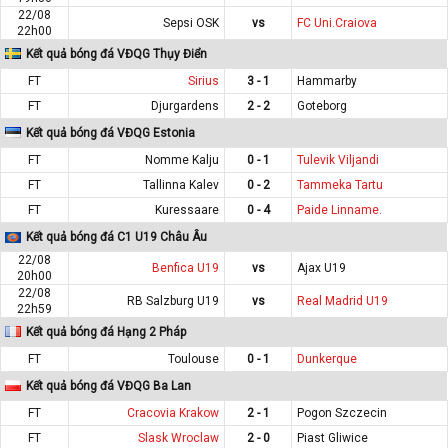
22/08
Sepsi OSK
vs
FC Uni.Craiova
22h00
Kết quả bóng đá VĐQG Thụy Điển
FT
Sirius
3 - 1
Hammarby
FT
Djurgardens
2 - 2
Goteborg
Kết quả bóng đá VĐQG Estonia
FT
Nomme Kalju
0 - 1
Tulevik Viljandi
FT
Tallinna Kalev
0 - 2
Tammeka Tartu
FT
Kuressaare
0 - 4
Paide Linname.
Kết quả bóng đá C1 U19 Châu Âu
22/08
Benfica U19
vs
Ajax U19
20h00
22/08
RB Salzburg U19
vs
Real Madrid U19
22h59
Kết quả bóng đá Hạng 2 Pháp
FT
Toulouse
0 - 1
Dunkerque
Kết quả bóng đá VĐQG Ba Lan
FT
Cracovia Krakow
2 - 1
Pogon Szczecin
FT
Slask Wroclaw
2 - 0
Piast Gliwice