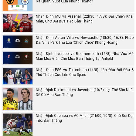
Ra Quân, Vượt Qua Khủng Hoảng?
Nhận Định MU vs Arsenal (22h30, 17/8): Đại Chiến Khai
Màn, Chờ Đợi Bữa Tiệc Bàn Thắng
Nhận Định Aston Villa vs Newcastle (18h30, 16/8): Pháo
Đài Villa Park Thử Lửa 'Chích Chòe' Khủng Hoảng
Nhận Định Liverpool vs Bournemouth (16/8): Nhà Vua Mở
Màn Mùa Giải, Chờ Mưa Bàn Thắng Tại Anfield
Nhận Định PSG vs Tottenham (14/8): Lần Đầu Đối Đầu &
Thử Thách Cực Lớn Cho Spurs
Nhận Định Dortmund vs Juventus (10/8): Lợi Thế Sân Nhà,
Dễ Có Mưa Bàn Thắng
Nhận Định Chelsea vs AC Milan (21h00, 10/8): Chờ Đợi Đại
Tiệc Bàn Thắng