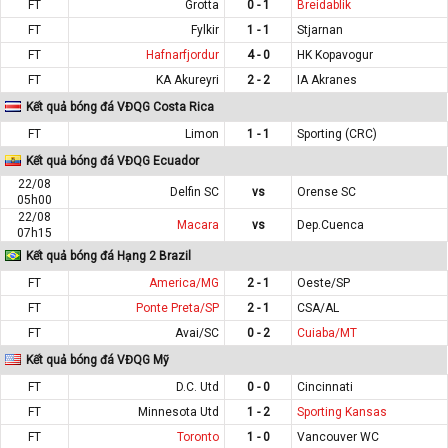
FT
Grotta
0 - 1
Breidablik
FT
Fylkir
1 - 1
Stjarnan
FT
Hafnarfjordur
4 - 0
HK Kopavogur
FT
KA Akureyri
2 - 2
IA Akranes
Kết quả bóng đá VĐQG Costa Rica
FT
Limon
1 - 1
Sporting (CRC)
Kết quả bóng đá VĐQG Ecuador
22/08
Delfin SC
vs
Orense SC
05h00
22/08
Macara
vs
Dep.Cuenca
07h15
Kết quả bóng đá Hạng 2 Brazil
FT
America/MG
2 - 1
Oeste/SP
FT
Ponte Preta/SP
2 - 1
CSA/AL
FT
Avai/SC
0 - 2
Cuiaba/MT
Kết quả bóng đá VĐQG Mỹ
FT
D.C. Utd
0 - 0
Cincinnati
FT
Minnesota Utd
1 - 2
Sporting Kansas
FT
Toronto
1 - 0
Vancouver WC