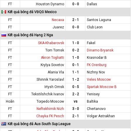
FT
Houston Dynamo
0 - 0
Dallas
Kết quả bóng đá VĐQG Mexico
FT
Necaxa
2 - 1
Santos Laguna
FT
Juarez
0 - 0
Club Leon
Kết quả bóng đá Hạng 2 Nga
FT
SKA-Khabarovsk
1 - 0
Fakel
FT
Tom Tomsk
0 - 2
Dinamo Bryansk
FT
Akron Togliatti
1 - 0
Krasnodar B
FT
Krylya Sovetov
0 - 1
FK Orenburg
FT
Alania Vla
1 - 1
Nizhny Nov
FT
Shinnik Yaroslavl
1 - 2
Veles Moscow
FT
Irtysh Omsk
0 - 5
Spartak Moscow B
FT
Tekstilshchik Ivanov
2 - 2
Yenisey
Hoãn
Torpedo Moscow
vs
Baltika
FT
Neftekhimik Nizh
3 - 0
Chertanovo
FT
Chayka FK Pesch
2 - 1
Volgar Astrakhan
Kết quả bóng đá Aus South Sup.League