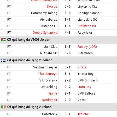
FT
Skovde
5 - 0
Linkoping City
FT
Hammarby Talang
3 - 3
Haninge/Brand.
FT
Atvidabergs
1 - 1
Ljungskile SK
FT
Osterlen FF
1 - 6
Utsiktens BK
FT
Orebro Syrianska
4 - 3
Assyriska
Kết quả bóng đá VĐQG Jordan
FT
Jalil Club
1 - 3
Faisaly (JOR)
FT
Al Aqaba SC
0 - 0
S.Al.Ordon
Kết quả bóng đá Hạng 2 Iceland
FT
Vestmannaeyjar
0 - 1
Grotta
FT
Thor Akureyri
5 - 1
Trottur Rey.
FT
Vik. Olafsvik
2 - 2
UMF Grindavik
FT
Afturelding
0 - 2
Fram Rey.
FT
Fjolnir
2 - 1
UMF Selfoss
FT
Kordrengir
2 - 0
Vestri
Kết quả bóng đá Hạng 2 Ireland
FT
Cabinteely
0 - 1
Athlone