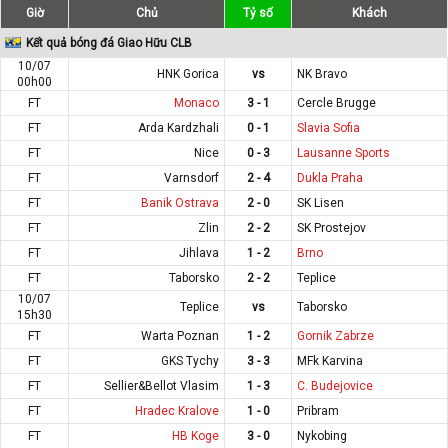
Giờ
Chủ
Tỷ số
Khách
Kết quả bóng đá Giao Hữu CLB
10/07
HNK Gorica
vs
NK Bravo
00h00
FT
Monaco
3 - 1
Cercle Brugge
FT
Arda Kardzhali
0 - 1
Slavia Sofia
FT
Nice
0 - 3
Lausanne Sports
FT
Varnsdorf
2 - 4
Dukla Praha
FT
Banik Ostrava
2 - 0
SK Lisen
FT
Zlin
2 - 2
SK Prostejov
FT
Jihlava
1 - 2
Brno
FT
Taborsko
2 - 2
Teplice
10/07
Teplice
vs
Taborsko
15h30
FT
Warta Poznan
1 - 2
Gornik Zabrze
FT
GKS Tychy
3 - 3
MFk Karvina
FT
Sellier&Bellot Vlasim
1 - 3
C. Budejovice
FT
Hradec Kralove
1 - 0
Pribram
FT
HB Koge
3 - 0
Nykobing