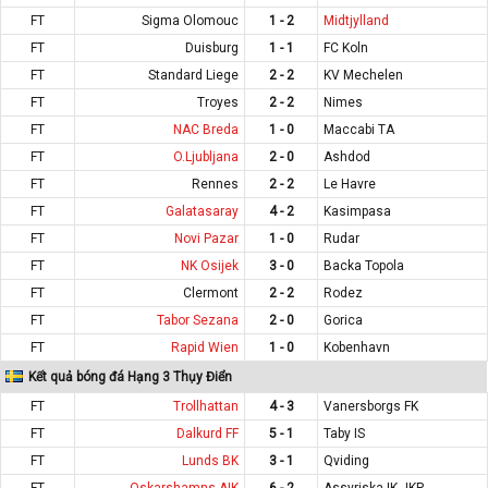
FT
Sigma Olomouc
1 - 2
Midtjylland
FT
Duisburg
1 - 1
FC Koln
FT
Standard Liege
2 - 2
KV Mechelen
FT
Troyes
2 - 2
Nimes
FT
NAC Breda
1 - 0
Maccabi TA
FT
O.Ljubljana
2 - 0
Ashdod
FT
Rennes
2 - 2
Le Havre
FT
Galatasaray
4 - 2
Kasimpasa
FT
Novi Pazar
1 - 0
Rudar
FT
NK Osijek
3 - 0
Backa Topola
FT
Clermont
2 - 2
Rodez
FT
Tabor Sezana
2 - 0
Gorica
FT
Rapid Wien
1 - 0
Kobenhavn
Kết quả bóng đá Hạng 3 Thụy Điển
FT
Trollhattan
4 - 3
Vanersborgs FK
FT
Dalkurd FF
5 - 1
Taby IS
FT
Lunds BK
3 - 1
Qviding
FT
Oskarshamns AIK
6 - 2
Assyriska IK JKP