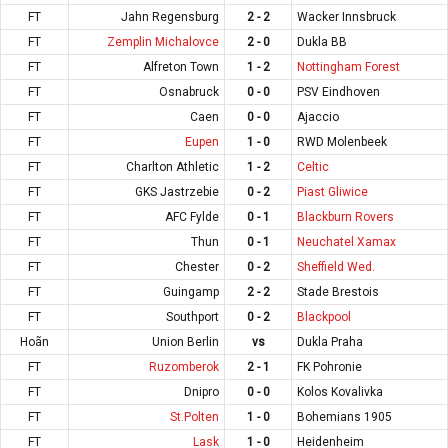
FT
Jahn Regensburg
2 - 2
Wacker Innsbruck
FT
Zemplin Michalovce
2 - 0
Dukla BB
FT
Alfreton Town
1 - 2
Nottingham Forest
FT
Osnabruck
0 - 0
PSV Eindhoven
FT
Caen
0 - 0
Ajaccio
FT
Eupen
1 - 0
RWD Molenbeek
FT
Charlton Athletic
1 - 2
Celtic
FT
GKS Jastrzebie
0 - 2
Piast Gliwice
FT
AFC Fylde
0 - 1
Blackburn Rovers
FT
Thun
0 - 1
Neuchatel Xamax
FT
Chester
0 - 2
Sheffield Wed.
FT
Guingamp
2 - 2
Stade Brestois
FT
Southport
0 - 2
Blackpool
Hoãn
Union Berlin
vs
Dukla Praha
FT
Ruzomberok
2 - 1
FK Pohronie
FT
Dnipro
0 - 0
Kolos Kovalivka
FT
St.Polten
1 - 0
Bohemians 1905
FT
Lask
1 - 0
Heidenheim