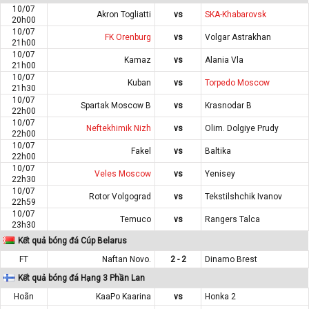
10/07
Akron Togliatti
vs
SKA-Khabarovsk
20h00
10/07
FK Orenburg
vs
Volgar Astrakhan
21h00
10/07
Kamaz
vs
Alania Vla
21h00
10/07
Kuban
vs
Torpedo Moscow
21h30
10/07
Spartak Moscow B
vs
Krasnodar B
22h00
10/07
Neftekhimik Nizh
vs
Olim. Dolgiye Prudy
22h00
10/07
Fakel
vs
Baltika
22h00
10/07
Veles Moscow
vs
Yenisey
22h30
10/07
Rotor Volgograd
vs
Tekstilshchik Ivanov
22h59
10/07
Temuco
vs
Rangers Talca
23h30
Kết quả bóng đá Cúp Belarus
FT
Naftan Novo.
2 - 2
Dinamo Brest
Kết quả bóng đá Hạng 3 Phần Lan
Hoãn
KaaPo Kaarina
vs
Honka 2