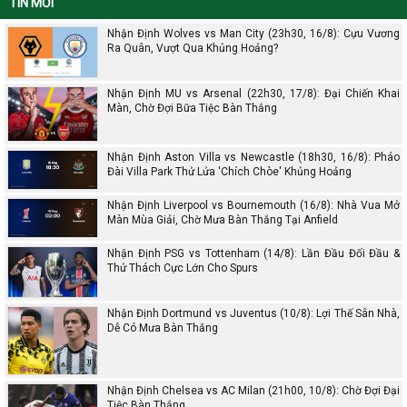
TIN MỚI
Nhận Định Wolves vs Man City (23h30, 16/8): Cựu Vương
Ra Quân, Vượt Qua Khủng Hoảng?
Nhận Định MU vs Arsenal (22h30, 17/8): Đại Chiến Khai
Màn, Chờ Đợi Bữa Tiệc Bàn Thắng
Nhận Định Aston Villa vs Newcastle (18h30, 16/8): Pháo
Đài Villa Park Thử Lửa 'Chích Chòe' Khủng Hoảng
Nhận Định Liverpool vs Bournemouth (16/8): Nhà Vua Mở
Màn Mùa Giải, Chờ Mưa Bàn Thắng Tại Anfield
Nhận Định PSG vs Tottenham (14/8): Lần Đầu Đối Đầu &
Thử Thách Cực Lớn Cho Spurs
Nhận Định Dortmund vs Juventus (10/8): Lợi Thế Sân Nhà,
Dễ Có Mưa Bàn Thắng
Nhận Định Chelsea vs AC Milan (21h00, 10/8): Chờ Đợi Đại
Tiệc Bàn Thắng