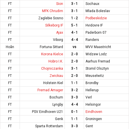
FT
Sion
3 - 1
Sochaux
FT
MFK Chrudim
3 - 1
Mlada Boleslav
FT
Zaglebie Sosno
1 - 2
Podbeskidzie
FT
Silkeborg IF
5 - 1
Hvidovre IF
FT
Ajax
4 - 1
Paderborn 07
FT
Viborg
4 - 4
Randers
Hoãn
Fortuna Sittard
vs
MVV Maastricht
FT
Korona Kielce
2 - 0
Widzew Lodz
FT
Hobro I.K.
2 - 0
Aarhus Fremad
FT
Chojniczanka
3 - 1
Stomil Olsztyn
FT
Zwickau
2 - 0
Meuselwitz
FT
Holstein Kiel
1 - 1
Brondby
FT
Fremad Amager
3 - 2
Hellerup
FT
Bochum
3 - 3
Verl
FT
Lyngby
4 - 4
Helsingor
FT
PSV Eindhoven U21
0 - 1
Eindhoven
FT
Genk
1 - 1
Groningen
FT
Sparta Rotterdam
3 - 3
Gent