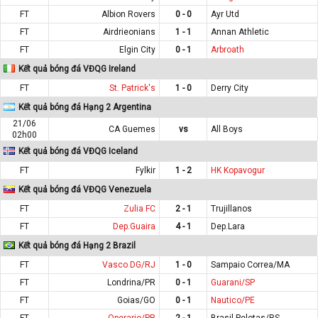
FT
Albion Rovers
0 - 0
Ayr Utd
FT
Airdrieonians
1 - 1
Annan Athletic
FT
Elgin City
0 - 1
Arbroath
Kết quả bóng đá VĐQG Ireland
FT
St. Patrick's
1 - 0
Derry City
Kết quả bóng đá Hạng 2 Argentina
21/06
CA Guemes
vs
All Boys
02h00
Kết quả bóng đá VĐQG Iceland
FT
Fylkir
1 - 2
HK Kopavogur
Kết quả bóng đá VĐQG Venezuela
FT
Zulia FC
2 - 1
Trujillanos
FT
Dep.Guaira
4 - 1
Dep.Lara
Kết quả bóng đá Hạng 2 Brazil
FT
Vasco DG/RJ
1 - 0
Sampaio Correa/MA
FT
Londrina/PR
0 - 1
Guarani/SP
FT
Goias/GO
0 - 1
Nautico/PE
FT
Operario/PR
2 - 1
Brasil Pelotas/RS