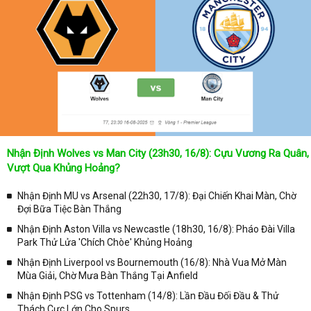
Không chỉ dừng lại ở đó, những người hâm mộ bóng đá có thể cập
nhật được chính xác về lịch phát sóng bóng đá được tường thuật
trực tiếp ở trên những kênh truyền hình thể thao lớn nhất hiện nay
như: VTV3, K+, SCTV, Thể thao TV,... Nếu như bạn không muốn
bỏ lỡ bất kỳ một trận đấu bóng đá nào trong từng mùa giải, hãy
thường xuyên vào chuyên mục
Lịch Thi Đấu
tại chuyên trang
Kqbongda
để cập nhật thông tin chính xác nhất nhé!
Lịch thi đấu được cập nhật chính xác trong toàn bộ các giải
đấu
Nhận Định Wolves vs Man City (23h30, 16/8): Cựu Vương Ra Quân,
Tại
Lịch Thi Đấu
của chuyên trang
kqbongda.net
sẽ cập nhanh
Vượt Qua Khủng Hoảng?
chóng và chính xác nhất thời gian từng trận đấu bóng đá diễn ra ở
trong từng giải đấu như:
Nhận Định MU vs Arsenal (22h30, 17/8): Đại Chiến Khai Màn, Chờ
Đợi Bữa Tiệc Bàn Thắng
✓ Giải đấu bóng đá Ngoại hạng Anh;
Nhận Định Aston Villa vs Newcastle (18h30, 16/8): Pháo Đài Villa
✓ Giải bóng Cúp C1 Châu Âu;
Park Thử Lửa 'Chích Chòe' Khủng Hoảng
✓ Giải Cúp C2 Châu Âu;
Nhận Định Liverpool vs Bournemouth (16/8): Nhà Vua Mở Màn
Mùa Giải, Chờ Mưa Bàn Thắng Tại Anfield
✓ Giải VĐQG Tây Ban Nha;
Nhận Định PSG vs Tottenham (14/8): Lần Đầu Đối Đầu & Thử
✓ VĐQG Đức;
Thách Cực Lớn Cho Spurs