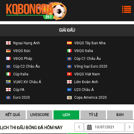
GIẢI ĐẤU
Ngoại Hạng Anh
VĐQG Tây Ban Nha
VĐQG Đức
VĐQG Italia
VĐQG Pháp
Cúp C1 Châu Âu
Cúp C2 Châu Âu
Vòng loại Euro 2020
Cúp Italia
VĐQG Việt Nam
VLWC KV Châu Á
Liên Đoàn Anh
Cúp FA
U23 Châu Á
Euro 2020
Copa America 2020
KẾT QUẢ
LIVESCORE
LỊCH
TỶ LỆ
BXH
LỊCH THI ĐẤU BÓNG ĐÁ HÔM NAY