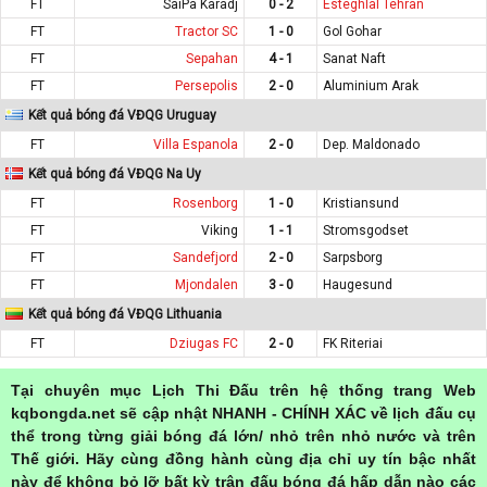
FT
SaiPa Karadj
0 - 2
Esteghlal Tehran
FT
Tractor SC
1 - 0
Gol Gohar
FT
Sepahan
4 - 1
Sanat Naft
FT
Persepolis
2 - 0
Aluminium Arak
Kết quả bóng đá VĐQG Uruguay
FT
Villa Espanola
2 - 0
Dep. Maldonado
Kết quả bóng đá VĐQG Na Uy
FT
Rosenborg
1 - 0
Kristiansund
FT
Viking
1 - 1
Stromsgodset
FT
Sandefjord
2 - 0
Sarpsborg
FT
Mjondalen
3 - 0
Haugesund
Kết quả bóng đá VĐQG Lithuania
FT
Dziugas FC
2 - 0
FK Riteriai
Tại chuyên mục Lịch Thi Đấu trên hệ thống trang Web
kqbongda.net sẽ cập nhật NHANH - CHÍNH XÁC về lịch đấu cụ
thể trong từng giải bóng đá lớn/ nhỏ trên nhỏ nước và trên
Thế giới. Hãy cùng đồng hành cùng địa chỉ uy tín bậc nhất
này để không bỏ lỡ bất kỳ trận đấu bóng đá hấp dẫn nào các