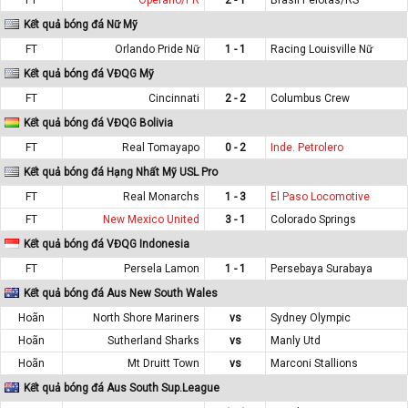
Kết quả bóng đá Nữ Mỹ
FT
Orlando Pride Nữ
1 - 1
Racing Louisville Nữ
Kết quả bóng đá VĐQG Mỹ
FT
Cincinnati
2 - 2
Columbus Crew
Kết quả bóng đá VĐQG Bolivia
FT
Real Tomayapo
0 - 2
Inde. Petrolero
Kết quả bóng đá Hạng Nhất Mỹ USL Pro
FT
Real Monarchs
1 - 3
El Paso Locomotive
FT
New Mexico United
3 - 1
Colorado Springs
Kết quả bóng đá VĐQG Indonesia
FT
Persela Lamon
1 - 1
Persebaya Surabaya
Kết quả bóng đá Aus New South Wales
Hoãn
North Shore Mariners
vs
Sydney Olympic
Hoãn
Sutherland Sharks
vs
Manly Utd
Hoãn
Mt Druitt Town
vs
Marconi Stallions
Kết quả bóng đá Aus South Sup.League