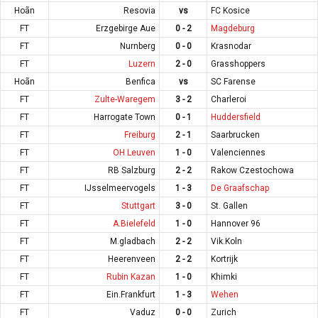
Hoãn
Resovia
vs
FC Kosice
FT
Erzgebirge Aue
0 - 2
Magdeburg
FT
Nurnberg
0 - 0
Krasnodar
FT
Luzern
2 - 0
Grasshoppers
Hoãn
Benfica
vs
SC Farense
FT
Zulte-Waregem
3 - 2
Charleroi
FT
Harrogate Town
0 - 1
Huddersfield
FT
Freiburg
2 - 1
Saarbrucken
FT
OH Leuven
1 - 0
Valenciennes
FT
RB Salzburg
2 - 2
Rakow Czestochowa
FT
IJsselmeervogels
1 - 3
De Graafschap
FT
Stuttgart
3 - 0
St. Gallen
FT
A.Bielefeld
1 - 0
Hannover 96
FT
M.gladbach
2 - 2
Vik.Koln
FT
Heerenveen
2 - 2
Kortrijk
FT
Rubin Kazan
1 - 0
Khimki
FT
Ein.Frankfurt
1 - 3
Wehen
FT
Vaduz
0 - 0
Zurich