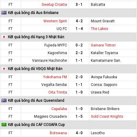
FT
Gwelup Croatia
3 - 1
Balcatta
Kết quả bóng đá Aus Brisbane
FT
Western Spirit
4 - 2
Mount Gravatt
FT
UQ FC
1 - 4
The Lakes
Kết quả bóng đá Hạng 3 Nhật Bản
FT
Fujieda MYFC
0 - 2
Gainare Tottori
FT
Kagoshima
2 - 2
Kataller Toyama
FT
Vanraure Hachinohe
1 - 1
Kamatamare San.
Kết quả bóng đá VĐQG Nhật Bản
FT
Yokohama FM
2 - 0
Avispa Fukuoka
FT
Vegalta Sendai
1 - 1
Consa. Sapporo
FT
Oita Trinita
1 - 0
Urawa Red
Kết quả bóng đá Aus Queensland
FT
Capalaba
1 - 0
Brisbane Strikers
FT
Magpies Crusaders
1 - 5
Gold Coast Knights
Kết quả bóng đá CAF COSAFA Cup
FT
Botswana
4 - 0
Lesotho