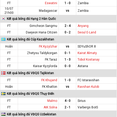
FT
Eswatini
1 - 0
Zambia
10/07
Madagascar
vs
Zambia
21h00
Kết quả bóng đá Hạng 2 Hàn Quốc
FT
Gimcheon Sangmu
2 - 4
Anyang
FT
Daejeon Hana Citizen
0 - 2
Seoul E-Land
Kết quả bóng đá Cúp Kazakhstan
Hoãn
FK Kyzylzhar
vs
SDYuShOR 8
FT
Zhetysu Taldykorgan
0 - 1
Kairat Almaty
FT
FK Taraz
1 - 3
Tobol Kostanay
FT
Kaisar Kyzylorda
0 - 0
Astana
Kết quả bóng đá VĐQG Tajikistan
FT
FK Khujand
1 - 0
FC Istaravshan
Hoãn
FK Khatlon
vs
Ravshan Kulob
Kết quả bóng đá VĐQG Thụy Điển
FT
Malmo
4 - 0
Sirius
FT
AIK Solna
2 - 1
Varbergs BoIS
Kết quả bóng đá VĐQG Uzbekistan