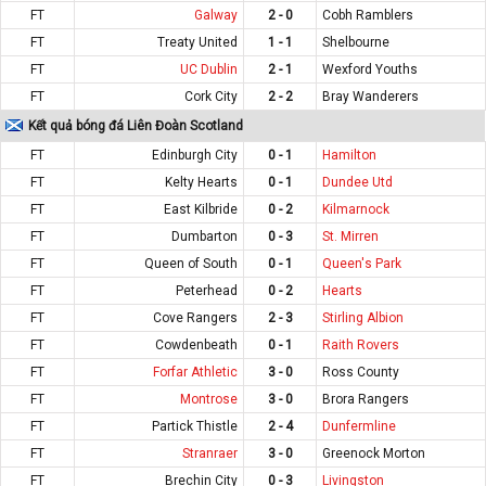
FT
Galway
2 - 0
Cobh Ramblers
FT
Treaty United
1 - 1
Shelbourne
FT
UC Dublin
2 - 1
Wexford Youths
FT
Cork City
2 - 2
Bray Wanderers
Kết quả bóng đá Liên Đoàn Scotland
FT
Edinburgh City
0 - 1
Hamilton
FT
Kelty Hearts
0 - 1
Dundee Utd
FT
East Kilbride
0 - 2
Kilmarnock
FT
Dumbarton
0 - 3
St. Mirren
FT
Queen of South
0 - 1
Queen's Park
FT
Peterhead
0 - 2
Hearts
FT
Cove Rangers
2 - 3
Stirling Albion
FT
Cowdenbeath
0 - 1
Raith Rovers
FT
Forfar Athletic
3 - 0
Ross County
FT
Montrose
3 - 0
Brora Rangers
FT
Partick Thistle
2 - 4
Dunfermline
FT
Stranraer
3 - 0
Greenock Morton
FT
Brechin City
0 - 3
Livingston