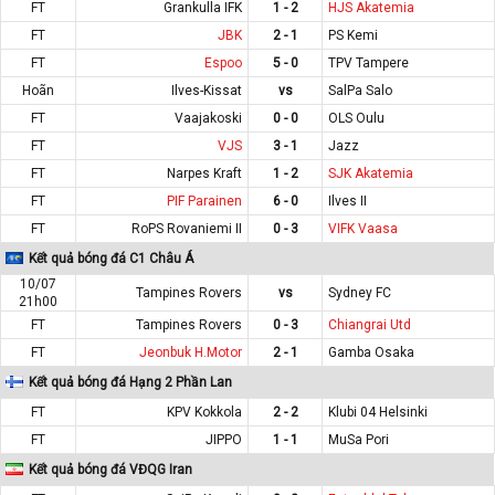
FT
Grankulla IFK
1 - 2
HJS Akatemia
FT
JBK
2 - 1
PS Kemi
FT
Espoo
5 - 0
TPV Tampere
Hoãn
Ilves-Kissat
vs
SalPa Salo
FT
Vaajakoski
0 - 0
OLS Oulu
FT
VJS
3 - 1
Jazz
FT
Narpes Kraft
1 - 2
SJK Akatemia
FT
PIF Parainen
6 - 0
Ilves II
FT
RoPS Rovaniemi II
0 - 3
VIFK Vaasa
Kết quả bóng đá C1 Châu Á
10/07
Tampines Rovers
vs
Sydney FC
21h00
FT
Tampines Rovers
0 - 3
Chiangrai Utd
FT
Jeonbuk H.Motor
2 - 1
Gamba Osaka
Kết quả bóng đá Hạng 2 Phần Lan
FT
KPV Kokkola
2 - 2
Klubi 04 Helsinki
FT
JIPPO
1 - 1
MuSa Pori
Kết quả bóng đá VĐQG Iran