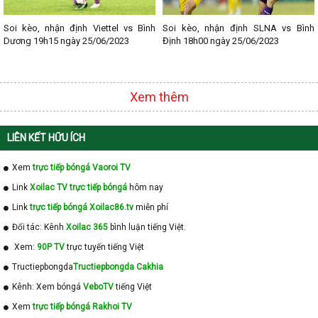
Soi kèo, nhận định Viettel vs Bình
Soi kèo, nhận định SLNA vs Bình
Dương 19h15 ngày 25/06/2023
Định 18h00 ngày 25/06/2023
Xem thêm
LIÊN KẾT HỮU ÍCH
Xem
trực tiếp bóngá Vaoroi TV
Link
Xoilac TV trực tiếp bóngá
hôm nay
Link
trực tiếp bóngá Xoilac86.tv
miễn phí
Đối tác: Kênh
Xoilac 365
bình luận tiếng Việt.
Xem:
90P TV
trực tuyến tiếng Việt
Tructiepbongda
Tructiepbongda Cakhia
Kênh: Xem bóngá
VeboTV
tiếng Việt
Xem
trực tiếp bóngá Rakhoi TV