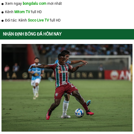
Xem ngay
bongdalu com
mới nhất
Kênh
Mitom TV
full HD
Đối tác: Kênh
Soco Live TV
full HD
NHẬN ĐỊNH BÓNG ĐÁ HÔM NAY