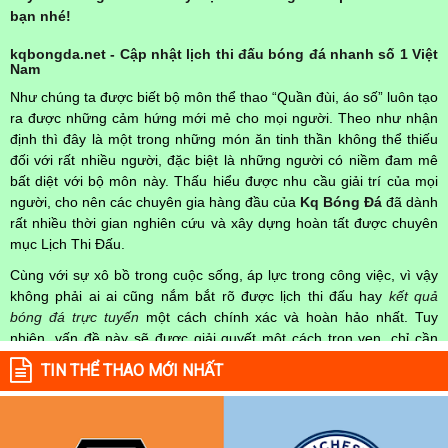
bạn nhé!
kqbongda.net - Cập nhật lịch thi đấu bóng đá nhanh số 1 Việt
Nam
Như chúng ta được biết bộ môn thể thao “Quần đùi, áo số” luôn tạo
ra được những cảm hứng mới mẻ cho mọi người. Theo như nhận
định thì đây là một trong những món ăn tinh thần không thể thiếu
đối với rất nhiều người, đặc biệt là những người có niềm đam mê
bất diệt với bộ môn này. Thấu hiểu được nhu cầu giải trí của mọi
người, cho nên các chuyên gia hàng đầu của
Kq Bóng Đá
đã dành
rất nhiều thời gian nghiên cứu và xây dựng hoàn tất được chuyên
mục Lịch Thi Đấu.
Cùng với sự xô bồ trong cuộc sống, áp lực trong công việc, vì vậy
không phải ai ai cũng nắm bắt rõ được lịch thi đấu hay
kết quả
bóng đá trực tuyến
một cách chính xác và hoàn hảo nhất. Tuy
nhiên, vấn đề này sẽ được giải quyết một cách trọn vẹn, chỉ cần
truy cập vào chuyên mục
Lịch Thi Đấu
của Website
kqbongda.net
TIN THỂ THAO MỚI NHẤT
mọi người hoàn toàn nắm rõ được chính xác về thời gian các trận
đấu bóng đá Việt Nam hay trên Thế giới diễn ra trong thời gian sắp
tới. Hoặc thời gian trận đấu bóng đá đang diễn ra hiện tại,
kết quả
bóng đá
cả 2 đội tuyển bóng đá đang đạt được.