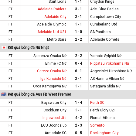
FT
Sturt Lions
1 - 1
Croydon Kings
FT
Adelaide Raiders
3 - 1
Ade. Blue Eagles
FT
Adelaide City
2 - 1
Campbelltown City
FT
Adelaide Olympic
1 - 1
Cumberland Utd
FT
Adelaide Utd U21
1 - 0
SA Panthers
FT
Metro Stars
2 - 2
Adelaide Comets
Kết quả bóng đá Nữ Nhật
FT
Sperenza Osaka Nữ
2 - 2
Yamato Sylphid Nữ
FT
Ehime FC Nữ
0 - 4
Nippatsu Yokohama Nữ
FT
Cerezo Osaka Nữ
6 - 1
Angeviolet Hiroshima Nữ
FT
Iga Kunoichi Nữ
2 - 1
AS Harima Albion Nữ
FT
Orca Kamogawa Nữ
1 - 1
Setagaya Sfida Nữ
Kết quả bóng đá Aus FB West Premier
FT
Bayswater City
1 - 4
Perth SC
FT
Cockburn City
1 - 1
Perth Glory U21
FT
Inglewood Utd
4 - 2
Floreat Athena
FT
ECU Joondalup
2 - 3
Sorrento
FT
Armadale SC
0 - 5
Rockingham City