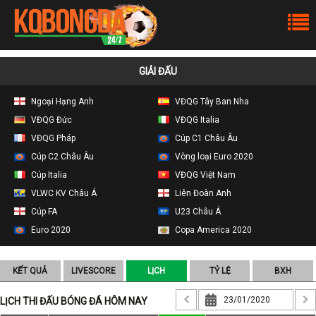
GIẢI ĐẤU
Ngoại Hạng Anh
VĐQG Tây Ban Nha
VĐQG Đức
VĐQG Italia
VĐQG Pháp
Cúp C1 Châu Âu
Cúp C2 Châu Âu
Vòng loại Euro 2020
Cúp Italia
VĐQG Việt Nam
VLWC KV Châu Á
Liên Đoàn Anh
Cúp FA
U23 Châu Á
Euro 2020
Copa America 2020
KẾT QUẢ
LIVESCORE
LỊCH
TỶ LỆ
BXH
LỊCH THI ĐẤU BÓNG ĐÁ HÔM NAY