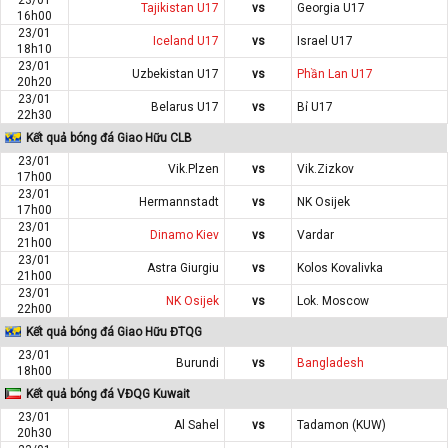
Tajikistan U17
vs
Georgia U17
16h00
23/01
Iceland U17
vs
Israel U17
18h10
23/01
Uzbekistan U17
vs
Phần Lan U17
20h20
23/01
Belarus U17
vs
Bỉ U17
22h30
Kết quả bóng đá Giao Hữu CLB
23/01
Vik.Plzen
vs
Vik.Zizkov
17h00
23/01
Hermannstadt
vs
NK Osijek
17h00
23/01
Dinamo Kiev
vs
Vardar
21h00
23/01
Astra Giurgiu
vs
Kolos Kovalivka
21h00
23/01
NK Osijek
vs
Lok. Moscow
22h00
Kết quả bóng đá Giao Hữu ĐTQG
23/01
Burundi
vs
Bangladesh
18h00
Kết quả bóng đá VĐQG Kuwait
23/01
Al Sahel
vs
Tadamon (KUW)
20h30