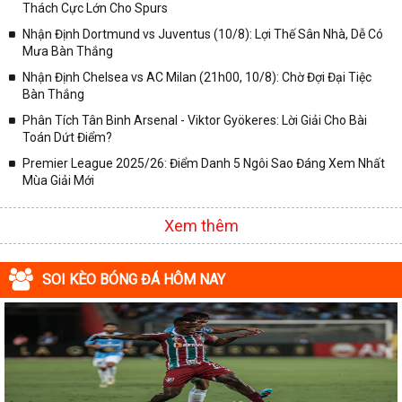
Thách Cực Lớn Cho Spurs
✓ Giải VĐQG Italia;
Nhận Định Dortmund vs Juventus (10/8): Lợi Thế Sân Nhà, Dễ Có
✓ VĐQG Pháp;
Mưa Bàn Thắng
Nhận Định Chelsea vs AC Milan (21h00, 10/8): Chờ Đợi Đại Tiệc
✓ Liên Đoàn Anh;
Bàn Thắng
✓ Cúp FA;
Phân Tích Tân Binh Arsenal - Viktor Gyökeres: Lời Giải Cho Bài
✓ U23 Châu Á;
Toán Dứt Điểm?
✓ Euro 2020;
Premier League 2025/26: Điểm Danh 5 Ngôi Sao Đáng Xem Nhất
Mùa Giải Mới
✓ VLWC KV Châu Á;
✓ Copa America 2020;
Xem thêm
✓ Các giải đấu bóng đá khác.
Vì vậy, đồng hành cùng với chuyên trang
kqbongda.net
các bạn
SOI KÈO BÓNG ĐÁ HÔM NAY
sẽ không bỏ lỡ bất kỳ trận đấu bóng đá nào, đặc biệt là những trận
bóng siêu kinh điển tại các giải bóng đá lớn nhất trên Thế giới. Tại
đây, mọi người sẽ có thể khai thác thêm được rất nhiều những
thông tin liên quan đến trận đấu bóng đá sắp diễn ra như:
✓ Thời gian chính xác trận đấu diễn ra;