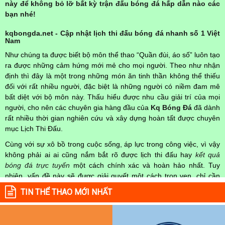
này để không bỏ lỡ bất kỳ trận đấu bóng đá hấp dẫn nào các
bạn nhé!
kqbongda.net - Cập nhật lịch thi đấu bóng đá nhanh số 1 Việt
Nam
Như chúng ta được biết bộ môn thể thao “Quần đùi, áo số” luôn tạo
ra được những cảm hứng mới mẻ cho mọi người. Theo như nhận
định thì đây là một trong những món ăn tinh thần không thể thiếu
đối với rất nhiều người, đặc biệt là những người có niềm đam mê
bất diệt với bộ môn này. Thấu hiểu được nhu cầu giải trí của mọi
người, cho nên các chuyên gia hàng đầu của
Kq Bóng Đá
đã dành
rất nhiều thời gian nghiên cứu và xây dựng hoàn tất được chuyên
mục Lịch Thi Đấu.
Cùng với sự xô bồ trong cuộc sống, áp lực trong công việc, vì vậy
không phải ai ai cũng nắm bắt rõ được lịch thi đấu hay
kết quả
bóng đá trực tuyến
một cách chính xác và hoàn hảo nhất. Tuy
nhiên, vấn đề này sẽ được giải quyết một cách trọn vẹn, chỉ cần
truy cập vào chuyên mục
Lịch Thi Đấu
của Website
kqbongda.net
TIN THỂ THAO MỚI NHẤT
mọi người hoàn toàn nắm rõ được chính xác về thời gian các trận
đấu bóng đá Việt Nam hay trên Thế giới diễn ra trong thời gian sắp
tới. Hoặc thời gian trận đấu bóng đá đang diễn ra hiện tại,
kết quả