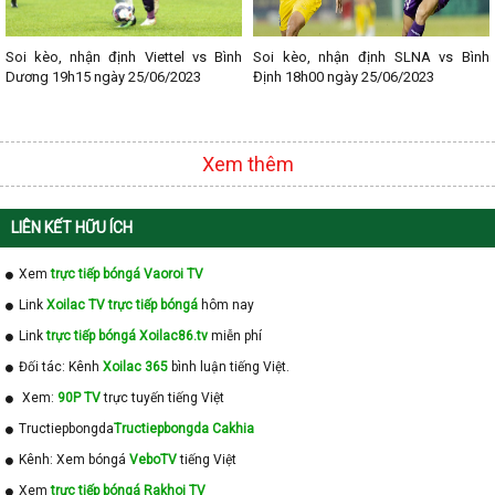
Soi kèo, nhận định Viettel vs Bình
Soi kèo, nhận định SLNA vs Bình
Dương 19h15 ngày 25/06/2023
Định 18h00 ngày 25/06/2023
Xem thêm
LIÊN KẾT HỮU ÍCH
Xem
trực tiếp bóngá Vaoroi TV
Link
Xoilac TV trực tiếp bóngá
hôm nay
Link
trực tiếp bóngá Xoilac86.tv
miễn phí
Đối tác: Kênh
Xoilac 365
bình luận tiếng Việt.
Xem:
90P TV
trực tuyến tiếng Việt
Tructiepbongda
Tructiepbongda Cakhia
Kênh: Xem bóngá
VeboTV
tiếng Việt
Xem
trực tiếp bóngá Rakhoi TV