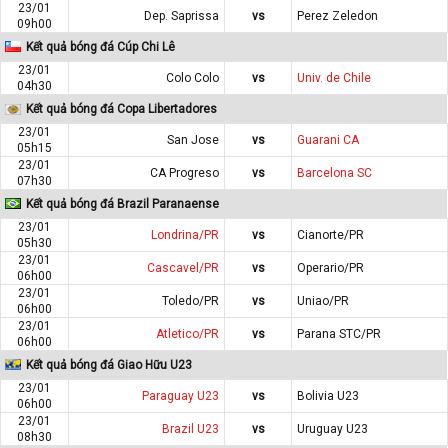
23/01
Dep. Saprissa
vs
Perez Zeledon
09h00
Kết quả bóng đá Cúp Chi Lê
23/01
Colo Colo
vs
Univ. de Chile
04h30
Kết quả bóng đá Copa Libertadores
23/01
San Jose
vs
Guarani CA
05h15
23/01
CA Progreso
vs
Barcelona SC
07h30
Kết quả bóng đá Brazil Paranaense
23/01
Londrina/PR
vs
Cianorte/PR
05h30
23/01
Cascavel/PR
vs
Operario/PR
06h00
23/01
Toledo/PR
vs
Uniao/PR
06h00
23/01
Atletico/PR
vs
Parana STC/PR
06h00
Kết quả bóng đá Giao Hữu U23
23/01
Paraguay U23
vs
Bolivia U23
06h00
23/01
Brazil U23
vs
Uruguay U23
08h30