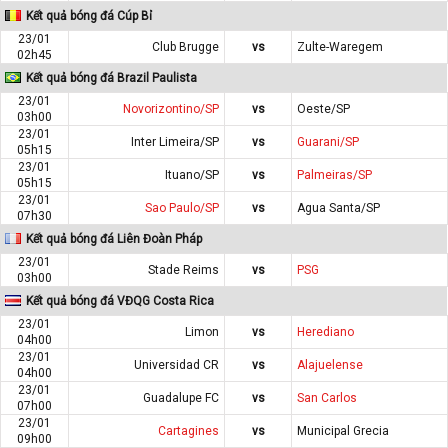
Kết quả bóng đá Cúp Bỉ
23/01
Club Brugge
vs
Zulte-Waregem
02h45
Kết quả bóng đá Brazil Paulista
23/01
Novorizontino/SP
vs
Oeste/SP
03h00
23/01
Inter Limeira/SP
vs
Guarani/SP
05h15
23/01
Ituano/SP
vs
Palmeiras/SP
05h15
23/01
Sao Paulo/SP
vs
Agua Santa/SP
07h30
Kết quả bóng đá Liên Đoàn Pháp
23/01
Stade Reims
vs
PSG
03h00
Kết quả bóng đá VĐQG Costa Rica
23/01
Limon
vs
Herediano
04h00
23/01
Universidad CR
vs
Alajuelense
04h00
23/01
Guadalupe FC
vs
San Carlos
07h00
23/01
Cartagines
vs
Municipal Grecia
09h00