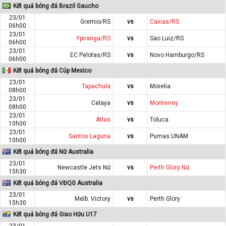
Kết quả bóng đá Brazil Gaucho
23/01
Gremio/RS
vs
Caxias/RS
06h00
23/01
Ypiranga/RS
vs
Sao Luiz/RS
06h00
23/01
EC Pelotas/RS
vs
Novo Hamburgo/RS
06h00
Kết quả bóng đá Cúp Mexico
23/01
Tapachula
vs
Morelia
08h00
23/01
Celaya
vs
Monterrey
08h00
23/01
Atlas
vs
Toluca
10h00
23/01
Santos Laguna
vs
Pumas UNAM
10h00
Kết quả bóng đá Nữ Australia
23/01
Newcastle Jets Nữ
vs
Perth Glory Nữ
15h30
Kết quả bóng đá VĐQG Australia
23/01
Melb. Victory
vs
Perth Glory
15h30
Kết quả bóng đá Giao Hữu U17
23/01