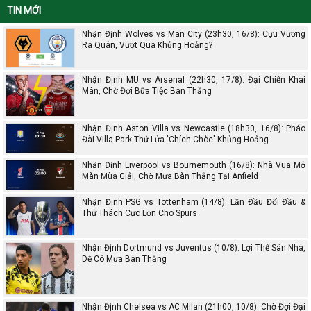
TIN MỚI
Nhận Định Wolves vs Man City (23h30, 16/8): Cựu Vương
Ra Quân, Vượt Qua Khủng Hoảng?
Nhận Định MU vs Arsenal (22h30, 17/8): Đại Chiến Khai
Màn, Chờ Đợi Bữa Tiệc Bàn Thắng
Nhận Định Aston Villa vs Newcastle (18h30, 16/8): Pháo
Đài Villa Park Thử Lửa 'Chích Chòe' Khủng Hoảng
Nhận Định Liverpool vs Bournemouth (16/8): Nhà Vua Mở
Màn Mùa Giải, Chờ Mưa Bàn Thắng Tại Anfield
Nhận Định PSG vs Tottenham (14/8): Lần Đầu Đối Đầu &
Thử Thách Cực Lớn Cho Spurs
Nhận Định Dortmund vs Juventus (10/8): Lợi Thế Sân Nhà,
Dễ Có Mưa Bàn Thắng
Nhận Định Chelsea vs AC Milan (21h00, 10/8): Chờ Đợi Đại