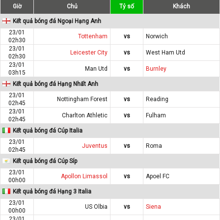
Giờ
Chủ
Tỷ số
Khách
Kết quả bóng đá Ngoại Hạng Anh
23/01
Tottenham
vs
Norwich
02h30
23/01
Leicester City
vs
West Ham Utd
02h30
23/01
Man Utd
vs
Burnley
03h15
Kết quả bóng đá Hạng Nhất Anh
23/01
Nottingham Forest
vs
Reading
02h45
23/01
Charlton Athletic
vs
Fulham
02h45
Kết quả bóng đá Cúp Italia
23/01
Juventus
vs
Roma
02h45
Kết quả bóng đá Cúp Síp
23/01
Apollon Limassol
vs
Apoel FC
00h00
Kết quả bóng đá Hạng 3 Italia
23/01
US Olbia
vs
Siena
00h00
23/01