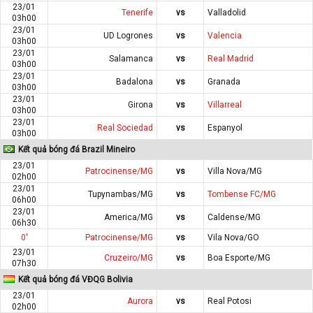
23/01
Tenerife
vs
Valladolid
03h00
23/01
UD Logrones
vs
Valencia
03h00
23/01
Salamanca
vs
Real Madrid
03h00
23/01
Badalona
vs
Granada
03h00
23/01
Girona
vs
Villarreal
03h00
23/01
Real Sociedad
vs
Espanyol
03h00
Kết quả bóng đá Brazil Mineiro
23/01
Patrocinense/MG
vs
Villa Nova/MG
02h00
23/01
Tupynambas/MG
vs
Tombense FC/MG
06h00
23/01
America/MG
vs
Caldense/MG
06h30
0'
Patrocinense/MG
vs
Vila Nova/GO
23/01
Cruzeiro/MG
vs
Boa Esporte/MG
07h30
Kết quả bóng đá VĐQG Bolivia
23/01
Aurora
vs
Real Potosi
02h00