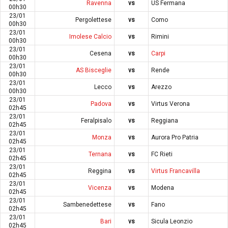
Ravenna
vs
US Fermana
00h30
23/01
Pergolettese
vs
Como
00h30
23/01
Imolese Calcio
vs
Rimini
00h30
23/01
Cesena
vs
Carpi
00h30
23/01
AS Bisceglie
vs
Rende
00h30
23/01
Lecco
vs
Arezzo
00h30
23/01
Padova
vs
Virtus Verona
02h45
23/01
Feralpisalo
vs
Reggiana
02h45
23/01
Monza
vs
Aurora Pro Patria
02h45
23/01
Ternana
vs
FC Rieti
02h45
23/01
Reggina
vs
Virtus Francavilla
02h45
23/01
Vicenza
vs
Modena
02h45
23/01
Sambenedettese
vs
Fano
02h45
23/01
Bari
vs
Sicula Leonzio
02h45