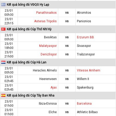
Kết quả bóng đá VĐQG Hy Lạp
23/01
Panathinaikos
vs
Atromitos
00h30
23/01
Asteras Tripolis
vs
Panionios
22h15
Kết quả bóng đá Cúp Thổ Nhĩ Kỳ
23/01
Besiktas
vs
Erzurum BB
00h30
23/01
Malatyaspor
vs
Sivasspor
18h00
23/01
Denizlispor
vs
Trabzonspor
21h00
Kết quả bóng đá Cúp Hà Lan
23/01
Heracles Almelo
vs
Vitesse Arnhem
00h30
23/01
Heerenveen
vs
Willem II
02h45
23/01
Ajax
vs
Spakenburg
02h45
Kết quả bóng đá Cúp Tây Ban Nha
23/01
Ibiza-Eivissa
vs
Barcelona
01h00
23/01
Elche
vs
Athletic Bilbao
01h00