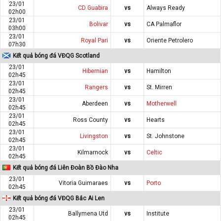
23/01
CD Guabira
vs
Always Ready
02h00
23/01
Bolivar
vs
CA Palmaflor
03h00
23/01
Royal Pari
vs
Oriente Petrolero
07h30
Kết quả bóng đá VĐQG Scotland
23/01
Hibernian
vs
Hamilton
02h45
23/01
Rangers
vs
St. Mirren
02h45
23/01
Aberdeen
vs
Motherwell
02h45
23/01
Ross County
vs
Hearts
02h45
23/01
Livingston
vs
St. Johnstone
02h45
23/01
Kilmarnock
vs
Celtic
02h45
Kết quả bóng đá Liên Đoàn Bồ Đào Nha
23/01
Vitoria Guimaraes
vs
Porto
02h45
Kết quả bóng đá VĐQG Bắc Ai Len
23/01
Ballymena Utd
vs
Institute
02h45