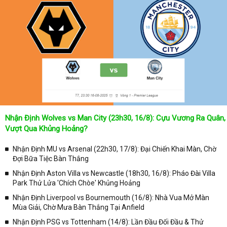
bóng đá
cả 2 đội tuyển bóng đá đang đạt được.
Không chỉ dừng lại ở đó, những người hâm mộ bóng đá có thể cập
nhật được chính xác về lịch phát sóng bóng đá được tường thuật
trực tiếp ở trên những kênh truyền hình thể thao lớn nhất hiện nay
như: VTV3, K+, SCTV, Thể thao TV,... Nếu như bạn không muốn
bỏ lỡ bất kỳ một trận đấu bóng đá nào trong từng mùa giải, hãy
thường xuyên vào chuyên mục
Lịch Thi Đấu
tại chuyên trang
Kqbongda
để cập nhật thông tin chính xác nhất nhé!
Lịch thi đấu được cập nhật chính xác trong toàn bộ các giải
đấu
Nhận Định Wolves vs Man City (23h30, 16/8): Cựu Vương Ra Quân,
Tại
Lịch Thi Đấu
của chuyên trang
kqbongda.net
sẽ cập nhanh
Vượt Qua Khủng Hoảng?
chóng và chính xác nhất thời gian từng trận đấu bóng đá diễn ra ở
trong từng giải đấu như:
Nhận Định MU vs Arsenal (22h30, 17/8): Đại Chiến Khai Màn, Chờ
Đợi Bữa Tiệc Bàn Thắng
✓ Giải đấu bóng đá Ngoại hạng Anh;
Nhận Định Aston Villa vs Newcastle (18h30, 16/8): Pháo Đài Villa
✓ Giải bóng Cúp C1 Châu Âu;
Park Thử Lửa 'Chích Chòe' Khủng Hoảng
✓ Giải Cúp C2 Châu Âu;
Nhận Định Liverpool vs Bournemouth (16/8): Nhà Vua Mở Màn
Mùa Giải, Chờ Mưa Bàn Thắng Tại Anfield
✓ Giải VĐQG Tây Ban Nha;
Nhận Định PSG vs Tottenham (14/8): Lần Đầu Đối Đầu & Thử
✓ VĐQG Đức;