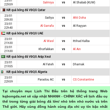
23/01
Salmiya
vs
Al Shabab (KUW)
22h59
Kết quả bóng đá VĐQG Qatar
23/01
Sailiya
vs
Ahli Doha
20h30
23/01
Al Garrafa
vs
Al Rayyan
22h40
Kết quả bóng đá VĐQG UAE
23/01
Al Wasl
vs
Ittihad Kalba
21h30
23/01
Khorfakkan
vs
Al Ain
21h30
Kết quả bóng đá VĐQG Arập Xeut
23/01
Al Fateh
vs
Dhamak
21h55
Kết quả bóng đá VĐQG Algeria
23/01
Paradou AC
vs
CS Constantine
22h59
Tại chuyên mục Lịch Thi Đấu trên hệ thống trang Web
kqbongda.net sẽ cập nhật NHANH - CHÍNH XÁC về lịch đấu cụ
thể trong từng giải bóng đá lớn/ nhỏ trên nhỏ nước và trên
Thế giới. Hãy cùng đồng hành cùng địa chỉ uy tín bậc nhất