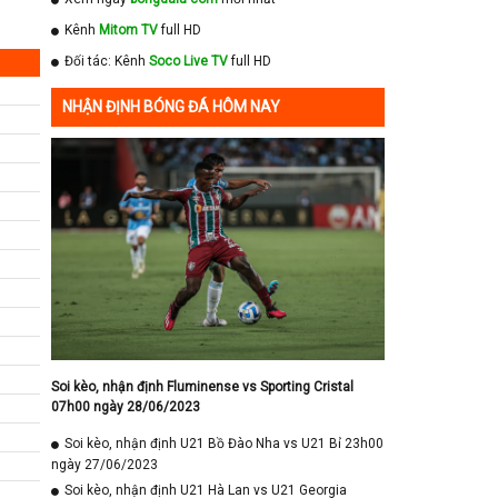
Kênh
Mitom TV
full HD
Đối tác: Kênh
Soco Live TV
full HD
NHẬN ĐỊNH BÓNG ĐÁ HÔM NAY
Soi kèo, nhận định Fluminense vs Sporting Cristal
07h00 ngày 28/06/2023
Soi kèo, nhận định U21 Bồ Đào Nha vs U21 Bỉ 23h00
ngày 27/06/2023
Soi kèo, nhận định U21 Hà Lan vs U21 Georgia