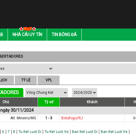
LB
NHÀ CÁI UY TÍN
TIN BÓNG ĐÁ
IBERTADORES
LỊCH
TỶ LỆ
VPL
TADORES
Chủ
Tỷ số
Khách
H
s ngày 30/11/2024
Atl. Mineiro/MG
1 - 3
Botafogo/RJ
0
6
7
8
Tu Ket Luot Di
Tu Ket Luot Ve
Ban Ket Luot Di
Ban Ket Luot Ve