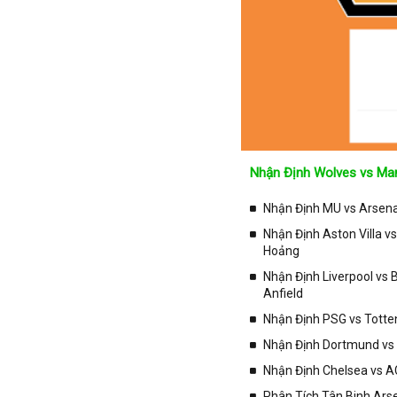
Colombia
Costa Rica
Croatia
Ecuador
Estonia
Georgia
Nhận Định Wolves vs Man
Gibralta
Honduras
Nhận Định MU vs Arsenal
Hungary
Nhận Định Aston Villa v
Hy Lạp
Hoảng
Hà Lan
Nhận Định Liverpool vs
Anfield
Hàn Quốc
Nhận Định PSG vs Totte
Hồng Kông
Nhận Định Dortmund vs 
Iceland
Nhận Định Chelsea vs AC
Indonesia
Phân Tích Tân Binh Arse