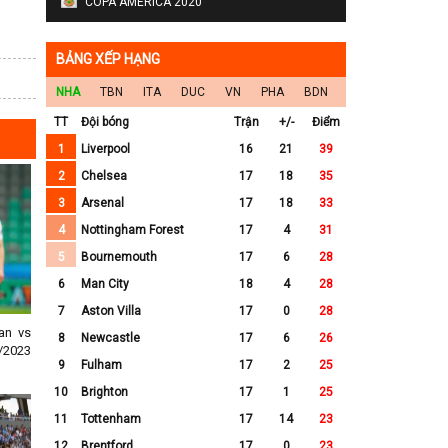
COPA AMERICA 2020
BẢNG XẾP HẠNG
NHA
TBN
ITA
DUC
VN
PHA
BDN
TT
Đội bóng
Trận
+/-
Điểm
1
Liverpool
16
21
39
2
Chelsea
17
18
35
3
Arsenal
17
18
33
4
Nottingham Forest
17
4
31
5
Bournemouth
17
6
28
6
Man City
18
4
28
7
Aston Villa
17
0
28
an vs
8
Newcastle
17
6
26
/2023
9
Fulham
17
2
25
10
Brighton
17
1
25
11
Tottenham
17
14
23
12
Brentford
17
0
23