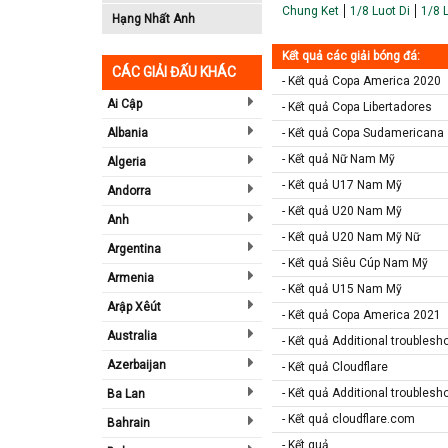
Chung Ket
1/8 Luot Di
1/8 
Hạng Nhất Anh
Kết quả các giải bóng đá:
CÁC GIẢI ĐẤU KHÁC
- Kết quả Copa America 2020
Ai Cập
- Kết quả Copa Libertadores
Albania
- Kết quả Copa Sudamericana
- Kết quả Nữ Nam Mỹ
Algeria
- Kết quả U17 Nam Mỹ
Andorra
- Kết quả U20 Nam Mỹ
Anh
- Kết quả U20 Nam Mỹ Nữ
Argentina
- Kết quả Siêu Cúp Nam Mỹ
Armenia
- Kết quả U15 Nam Mỹ
Arập Xêút
- Kết quả Copa America 2021
Australia
- Kết quả Additional troublesh
Azerbaijan
- Kết quả Cloudflare
- Kết quả Additional troublesh
Ba Lan
- Kết quả cloudflare.com
Bahrain
- Kết quả