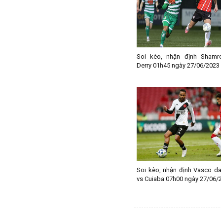
Macedonia
Malaysia
Malta
Mexico
Soi kèo, nhận định Shamr
Derry 01h45 ngày 27/06/2023
Moldova
Montenegro
Mỹ
Na Uy
Nam Mỹ
Nam Phi
New Zealand
Nga
Soi kèo, nhận định Vasco d
vs Cuiaba 07h00 ngày 27/06/
Nhật Bản
Nicaragua
Oman