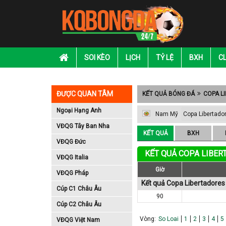
SOI KÈO
LỊCH
TỶ LỆ
BXH
C
ĐƯỢC QUAN TÂM
KẾT QUẢ BÓNG ĐÁ
COPA L
Ngoại Hạng Anh
Nam Mỹ
VĐQG Tây Ban Nha
KẾT QUẢ
BXH
VĐQG Đức
KẾT QUẢ COPA LIBER
VĐQG Italia
Giờ
VĐQG Pháp
Kết quả Copa Libertadore
Cúp C1 Châu Âu
90
Cúp C2 Châu Âu
Vòng:
So Loai
1
2
3
4
5
VĐQG Việt Nam