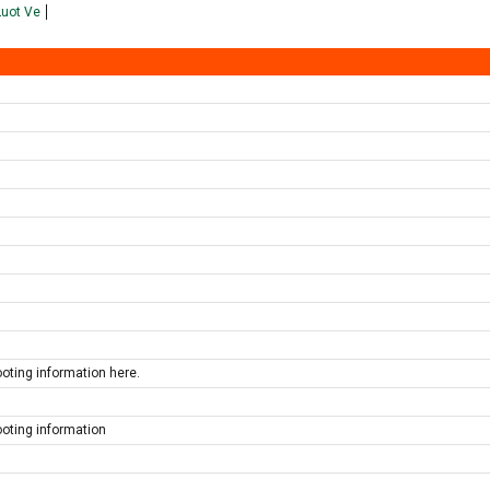
Luot Ve
ooting information here.
ooting information