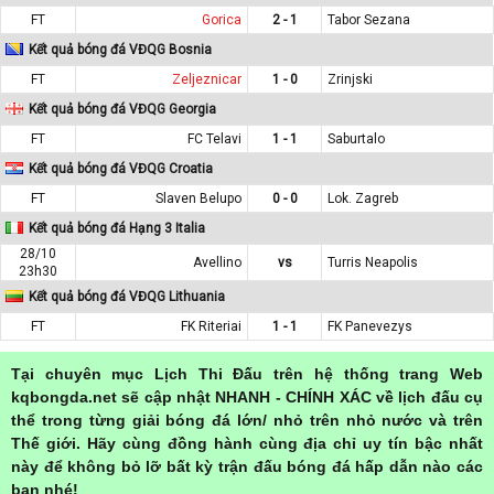
FT
Gorica
2 - 1
Tabor Sezana
Kết quả bóng đá VĐQG Bosnia
FT
Zeljeznicar
1 - 0
Zrinjski
Kết quả bóng đá VĐQG Georgia
FT
FC Telavi
1 - 1
Saburtalo
Kết quả bóng đá VĐQG Croatia
FT
Slaven Belupo
0 - 0
Lok. Zagreb
Kết quả bóng đá Hạng 3 Italia
28/10
Avellino
vs
Turris Neapolis
23h30
Kết quả bóng đá VĐQG Lithuania
FT
FK Riteriai
1 - 1
FK Panevezys
Tại chuyên mục Lịch Thi Đấu trên hệ thống trang Web
kqbongda.net sẽ cập nhật NHANH - CHÍNH XÁC về lịch đấu cụ
thể trong từng giải bóng đá lớn/ nhỏ trên nhỏ nước và trên
Thế giới. Hãy cùng đồng hành cùng địa chỉ uy tín bậc nhất
này để không bỏ lỡ bất kỳ trận đấu bóng đá hấp dẫn nào các
bạn nhé!