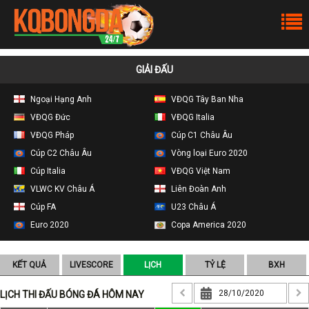
GIẢI ĐẤU
Ngoại Hạng Anh
VĐQG Tây Ban Nha
VĐQG Đức
VĐQG Italia
VĐQG Pháp
Cúp C1 Châu Âu
Cúp C2 Châu Âu
Vòng loại Euro 2020
Cúp Italia
VĐQG Việt Nam
VLWC KV Châu Á
Liên Đoàn Anh
Cúp FA
U23 Châu Á
Euro 2020
Copa America 2020
KẾT QUẢ
LIVESCORE
LỊCH
TỶ LỆ
BXH
LỊCH THI ĐẤU BÓNG ĐÁ HÔM NAY