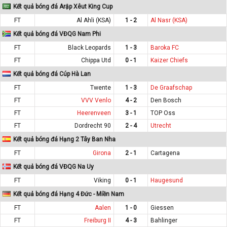
Kết quả bóng đá Arập Xêut King Cup
FT
Al Ahli (KSA)
1 - 2
Al Nasr (KSA)
Kết quả bóng đá VĐQG Nam Phi
FT
Black Leopards
1 - 3
Baroka FC
FT
Chippa Utd
0 - 1
Kaizer Chiefs
Kết quả bóng đá Cúp Hà Lan
FT
Twente
1 - 3
De Graafschap
FT
VVV Venlo
4 - 2
Den Bosch
FT
Heerenveen
3 - 1
TOP Oss
FT
Dordrecht 90
2 - 4
Utrecht
Kết quả bóng đá Hạng 2 Tây Ban Nha
FT
Girona
2 - 1
Cartagena
Kết quả bóng đá VĐQG Na Uy
FT
Viking
0 - 1
Haugesund
Kết quả bóng đá Hạng 4 Đức - Miền Nam
FT
Aalen
1 - 0
Giessen
FT
Freiburg II
4 - 3
Bahlinger