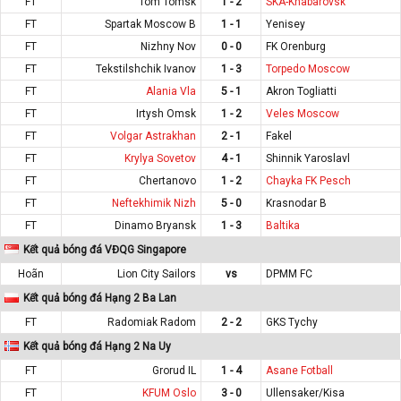
FT
Tom Tomsk
1 - 2
SKA-Khabarovsk
FT
Spartak Moscow B
1 - 1
Yenisey
FT
Nizhny Nov
0 - 0
FK Orenburg
FT
Tekstilshchik Ivanov
1 - 3
Torpedo Moscow
FT
Alania Vla
5 - 1
Akron Togliatti
FT
Irtysh Omsk
1 - 2
Veles Moscow
FT
Volgar Astrakhan
2 - 1
Fakel
FT
Krylya Sovetov
4 - 1
Shinnik Yaroslavl
FT
Chertanovo
1 - 2
Chayka FK Pesch
FT
Neftekhimik Nizh
5 - 0
Krasnodar B
FT
Dinamo Bryansk
1 - 3
Baltika
Kết quả bóng đá VĐQG Singapore
Hoãn
Lion City Sailors
vs
DPMM FC
Kết quả bóng đá Hạng 2 Ba Lan
FT
Radomiak Radom
2 - 2
GKS Tychy
Kết quả bóng đá Hạng 2 Na Uy
FT
Grorud IL
1 - 4
Asane Fotball
FT
KFUM Oslo
3 - 0
Ullensaker/Kisa