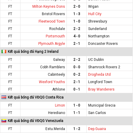
FT
Milton Keynes Dons
2 - 0
Wigan
FT
Bristol Rovers
1 - 3
Hull City
FT
Fleetwood Town
1 - 0
Shrewsbury
FT
Rochdale
2 - 2
Sunderland
FT
Portsmouth
4 - 0
Northampton
FT
Plymouth Argyle
2 - 1
Doncaster Rovers
Kết quả bóng đá Hạng 2 Ireland
FT
Galway
2 - 2
UC Dublin
FT
Cobh Ramblers
0 - 0
Shamrock Rovers 2
FT
Cabinteely
0 - 2
Drogheda Utd
FT
Wexford Youths
2 - 1
Longford Town
FT
Athlone
0 - 1
Bray Wanderers
Kết quả bóng đá VĐQG Costa Rica
FT
Limon
1 - 0
Municipal Grecia
FT
Herediano
1 - 1
San Carlos
Kết quả bóng đá VĐQG Venezuela
FT
Estu.Merida
1 - 2
Dep.Guaira