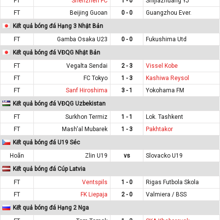
FT
Shenzhen FC
1 - 0
Shijiazhuang YJ
FT
Beijing Guoan
0 - 0
Guangzhou Ever.
Kết quả bóng đá Hạng 3 Nhật Bản
FT
Gamba Osaka U23
0 - 0
Fukushima Utd
Kết quả bóng đá VĐQG Nhật Bản
FT
Vegalta Sendai
2 - 3
Vissel Kobe
FT
FC Tokyo
1 - 3
Kashiwa Reysol
FT
Sanf Hiroshima
3 - 1
Yokohama FM
Kết quả bóng đá VĐQG Uzbekistan
FT
Surkhon Termiz
1 - 1
Lok. Tashkent
FT
Mash'al Mubarek
1 - 3
Pakhtakor
Kết quả bóng đá U19 Séc
Hoãn
Zlin U19
vs
Slovacko U19
Kết quả bóng đá Cúp Latvia
FT
Ventspils
1 - 0
Rigas Futbola Skola
FT
FK Liepaja
2 - 0
Valmiera / BSS
Kết quả bóng đá Hạng 2 Nga