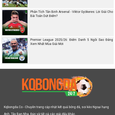
Phân Tích Tân Binh Arsenal - Viktor Gyökeres: Lời Giải Cho
Bài Toán Dứt Điểm?
Premier League 2025/26: Điểm Danh 5 Ngôi Sao Đáng
Xem Nhất Mùa Giải Mới
Kqbongda.Co - Chuyên trang cập nhật kết quả bóng đá, soi kèo Ngoại hạng
Anh, Tây Ban Nha, Đức và tất cả các giải đấu khác.