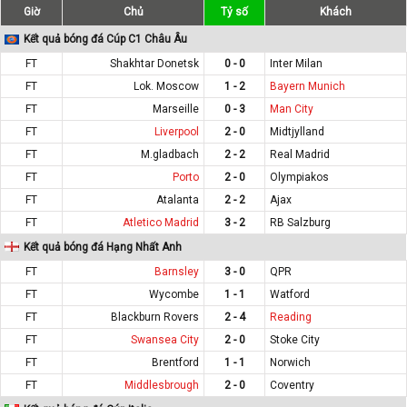
Giờ
Chủ
Tỷ số
Khách
Kết quả bóng đá Cúp C1 Châu Âu
FT
Shakhtar Donetsk
0 - 0
Inter Milan
FT
Lok. Moscow
1 - 2
Bayern Munich
FT
Marseille
0 - 3
Man City
FT
Liverpool
2 - 0
Midtjylland
FT
M.gladbach
2 - 2
Real Madrid
FT
Porto
2 - 0
Olympiakos
FT
Atalanta
2 - 2
Ajax
FT
Atletico Madrid
3 - 2
RB Salzburg
Kết quả bóng đá Hạng Nhất Anh
FT
Barnsley
3 - 0
QPR
FT
Wycombe
1 - 1
Watford
FT
Blackburn Rovers
2 - 4
Reading
FT
Swansea City
2 - 0
Stoke City
FT
Brentford
1 - 1
Norwich
FT
Middlesbrough
2 - 0
Coventry