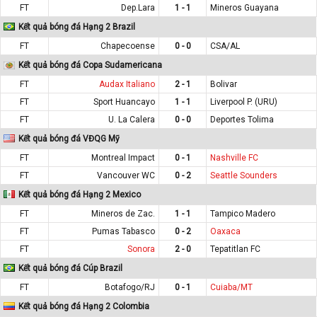
FT
Dep.Lara
1 - 1
Mineros Guayana
Kết quả bóng đá Hạng 2 Brazil
FT
Chapecoense
0 - 0
CSA/AL
Kết quả bóng đá Copa Sudamericana
FT
Audax Italiano
2 - 1
Bolivar
FT
Sport Huancayo
1 - 1
Liverpool P. (URU)
FT
U. La Calera
0 - 0
Deportes Tolima
Kết quả bóng đá VĐQG Mỹ
FT
Montreal Impact
0 - 1
Nashville FC
FT
Vancouver WC
0 - 2
Seattle Sounders
Kết quả bóng đá Hạng 2 Mexico
FT
Mineros de Zac.
1 - 1
Tampico Madero
FT
Pumas Tabasco
0 - 2
Oaxaca
FT
Sonora
2 - 0
Tepatitlan FC
Kết quả bóng đá Cúp Brazil
FT
Botafogo/RJ
0 - 1
Cuiaba/MT
Kết quả bóng đá Hạng 2 Colombia