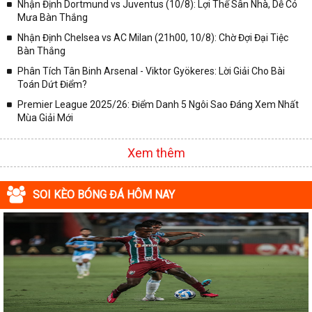
Nhận Định Dortmund vs Juventus (10/8): Lợi Thế Sân Nhà, Dễ Có
✓ VĐQG Pháp;
Mưa Bàn Thắng
Nhận Định Chelsea vs AC Milan (21h00, 10/8): Chờ Đợi Đại Tiệc
✓ Liên Đoàn Anh;
Bàn Thắng
✓ Cúp FA;
Phân Tích Tân Binh Arsenal - Viktor Gyökeres: Lời Giải Cho Bài
✓ U23 Châu Á;
Toán Dứt Điểm?
✓ Euro 2020;
Premier League 2025/26: Điểm Danh 5 Ngôi Sao Đáng Xem Nhất
Mùa Giải Mới
✓ VLWC KV Châu Á;
✓ Copa America 2020;
Xem thêm
✓ Các giải đấu bóng đá khác.
Vì vậy, đồng hành cùng với chuyên trang
kqbongda.net
các bạn
SOI KÈO BÓNG ĐÁ HÔM NAY
sẽ không bỏ lỡ bất kỳ trận đấu bóng đá nào, đặc biệt là những trận
bóng siêu kinh điển tại các giải bóng đá lớn nhất trên Thế giới. Tại
đây, mọi người sẽ có thể khai thác thêm được rất nhiều những
thông tin liên quan đến trận đấu bóng đá sắp diễn ra như:
✓ Thời gian chính xác trận đấu diễn ra;
✓ Đội hình thi đấu dự kiến;