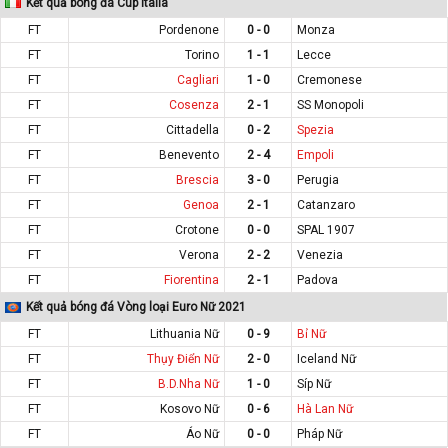
Kết quả bóng đá Cúp Italia
FT
Pordenone
0 - 0
Monza
FT
Torino
1 - 1
Lecce
FT
Cagliari
1 - 0
Cremonese
FT
Cosenza
2 - 1
SS Monopoli
FT
Cittadella
0 - 2
Spezia
FT
Benevento
2 - 4
Empoli
FT
Brescia
3 - 0
Perugia
FT
Genoa
2 - 1
Catanzaro
FT
Crotone
0 - 0
SPAL 1907
FT
Verona
2 - 2
Venezia
FT
Fiorentina
2 - 1
Padova
Kết quả bóng đá Vòng loại Euro Nữ 2021
FT
Lithuania Nữ
0 - 9
Bỉ Nữ
FT
Thụy Điển Nữ
2 - 0
Iceland Nữ
FT
B.D.Nha Nữ
1 - 0
Síp Nữ
FT
Kosovo Nữ
0 - 6
Hà Lan Nữ
FT
Áo Nữ
0 - 0
Pháp Nữ