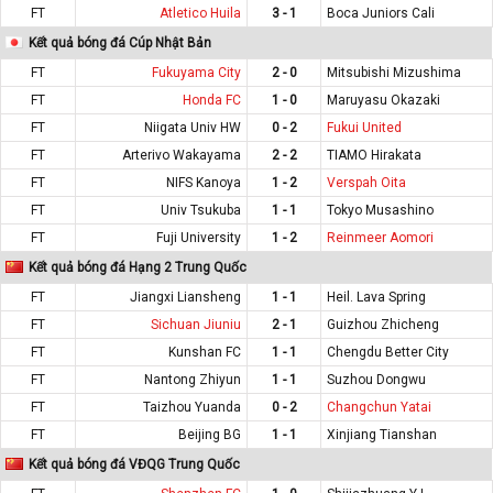
FT
Atletico Huila
3 - 1
Boca Juniors Cali
Kết quả bóng đá Cúp Nhật Bản
FT
Fukuyama City
2 - 0
Mitsubishi Mizushima
FT
Honda FC
1 - 0
Maruyasu Okazaki
FT
Niigata Univ HW
0 - 2
Fukui United
FT
Arterivo Wakayama
2 - 2
TIAMO Hirakata
FT
NIFS Kanoya
1 - 2
Verspah Oita
FT
Univ Tsukuba
1 - 1
Tokyo Musashino
FT
Fuji University
1 - 2
Reinmeer Aomori
Kết quả bóng đá Hạng 2 Trung Quốc
FT
Jiangxi Liansheng
1 - 1
Heil. Lava Spring
FT
Sichuan Jiuniu
2 - 1
Guizhou Zhicheng
FT
Kunshan FC
1 - 1
Chengdu Better City
FT
Nantong Zhiyun
1 - 1
Suzhou Dongwu
FT
Taizhou Yuanda
0 - 2
Changchun Yatai
FT
Beijing BG
1 - 1
Xinjiang Tianshan
Kết quả bóng đá VĐQG Trung Quốc