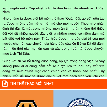
kqbongda.net - Cập nhật lịch thi đấu bóng đá nhanh số 1 Việt
Nam
Như chúng ta được biết bộ môn thể thao “Quần đùi, áo số” luôn tạo
ra được những cảm hứng mới mẻ cho mọi người. Theo như nhận
định thì đây là một trong những món ăn tinh thần không thể thiếu
đối với rất nhiều người, đặc biệt là những người có niềm đam mê
bất diệt với bộ môn này. Thấu hiểu được nhu cầu giải trí của mọi
người, cho nên các chuyên gia hàng đầu của
Kq Bóng Đá
đã dành
rất nhiều thời gian nghiên cứu và xây dựng hoàn tất được chuyên
mục Lịch Thi Đấu.
Cùng với sự xô bồ trong cuộc sống, áp lực trong công việc, vì vậy
không phải ai ai cũng nắm bắt rõ được lịch thi đấu hay
kết quả
bóng đá trực tuyến
một cách chính xác và hoàn hảo nhất. Tuy
nhiên, vấn đề này sẽ được giải quyết một cách trọn vẹn, chỉ cần
truy cập vào chuyên mục
Lịch Thi Đấu
của Website
kqbongda.net
TIN THỂ THAO MỚI NHẤT
mọi người hoàn toàn nắm rõ được chính xác về thời gian các trận
đấu bóng đá Việt Nam hay trên Thế giới diễn ra trong thời gian sắp
tới. Hoặc thời gian trận đấu bóng đá đang diễn ra hiện tại,
kết quả
bóng đá
cả 2 đội tuyển bóng đá đang đạt được.