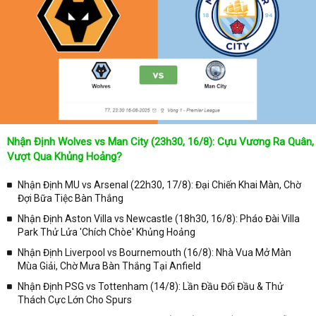
Không chỉ dừng lại ở đó, những người hâm mộ bóng đá có thể cập
nhật được chính xác về lịch phát sóng bóng đá được tường thuật
trực tiếp ở trên những kênh truyền hình thể thao lớn nhất hiện nay
như: VTV3, K+, SCTV, Thể thao TV,... Nếu như bạn không muốn
bỏ lỡ bất kỳ một trận đấu bóng đá nào trong từng mùa giải, hãy
thường xuyên vào chuyên mục
Lịch Thi Đấu
tại chuyên trang
Kqbongda
để cập nhật thông tin chính xác nhất nhé!
Lịch thi đấu được cập nhật chính xác trong toàn bộ các giải
đấu
Nhận Định Wolves vs Man City (23h30, 16/8): Cựu Vương Ra Quân,
Tại
Lịch Thi Đấu
của chuyên trang
kqbongda.net
sẽ cập nhanh
Vượt Qua Khủng Hoảng?
chóng và chính xác nhất thời gian từng trận đấu bóng đá diễn ra ở
trong từng giải đấu như:
Nhận Định MU vs Arsenal (22h30, 17/8): Đại Chiến Khai Màn, Chờ
Đợi Bữa Tiệc Bàn Thắng
✓ Giải đấu bóng đá Ngoại hạng Anh;
Nhận Định Aston Villa vs Newcastle (18h30, 16/8): Pháo Đài Villa
✓ Giải bóng Cúp C1 Châu Âu;
Park Thử Lửa 'Chích Chòe' Khủng Hoảng
✓ Giải Cúp C2 Châu Âu;
Nhận Định Liverpool vs Bournemouth (16/8): Nhà Vua Mở Màn
Mùa Giải, Chờ Mưa Bàn Thắng Tại Anfield
✓ Giải VĐQG Tây Ban Nha;
Nhận Định PSG vs Tottenham (14/8): Lần Đầu Đối Đầu & Thử
✓ VĐQG Đức;
Thách Cực Lớn Cho Spurs
✓ Giải VĐQG Italia;