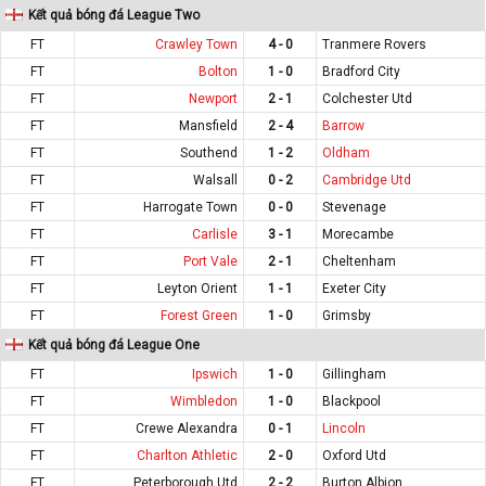
Kết quả bóng đá League Two
FT
Crawley Town
4 - 0
Tranmere Rovers
FT
Bolton
1 - 0
Bradford City
FT
Newport
2 - 1
Colchester Utd
FT
Mansfield
2 - 4
Barrow
FT
Southend
1 - 2
Oldham
FT
Walsall
0 - 2
Cambridge Utd
FT
Harrogate Town
0 - 0
Stevenage
FT
Carlisle
3 - 1
Morecambe
FT
Port Vale
2 - 1
Cheltenham
FT
Leyton Orient
1 - 1
Exeter City
FT
Forest Green
1 - 0
Grimsby
Kết quả bóng đá League One
FT
Ipswich
1 - 0
Gillingham
FT
Wimbledon
1 - 0
Blackpool
FT
Crewe Alexandra
0 - 1
Lincoln
FT
Charlton Athletic
2 - 0
Oxford Utd
FT
Peterborough Utd
2 - 2
Burton Albion