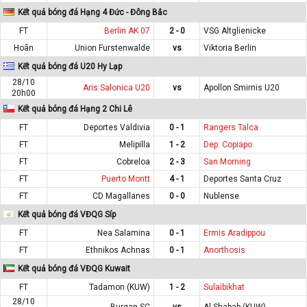
Kết quả bóng đá Hạng 4 Đức - Đông Bắc
FT
Berlin AK 07
2 - 0
VSG Altglienicke
Hoãn
Union Furstenwalde
vs
Viktoria Berlin
Kết quả bóng đá U20 Hy Lạp
28/10
Aris Salonica U20
vs
Apollon Smirnis U20
20h00
Kết quả bóng đá Hạng 2 Chi Lê
FT
Deportes Valdivia
0 - 1
Rangers Talca
FT
Melipilla
1 - 2
Dep. Copiapo
FT
Cobreloa
2 - 3
San.Morning
FT
Puerto Montt
4 - 1
Deportes Santa Cruz
FT
CD Magallanes
0 - 0
Nublense
Kết quả bóng đá VĐQG Síp
FT
Nea Salamina
0 - 1
Ermis Aradippou
FT
Ethnikos Achnas
0 - 1
Anorthosis
Kết quả bóng đá VĐQG Kuwait
FT
Tadamon (KUW)
1 - 2
Sulaibikhat
28/10
Burgan SC
vs
Al Shabab (KUW)