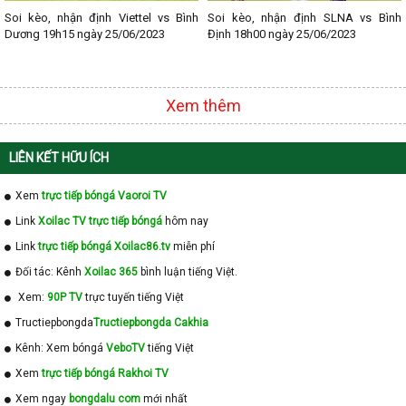
Soi kèo, nhận định Viettel vs Bình
Soi kèo, nhận định SLNA vs Bình
Dương 19h15 ngày 25/06/2023
Định 18h00 ngày 25/06/2023
Xem thêm
LIÊN KẾT HỮU ÍCH
Xem
trực tiếp bóngá Vaoroi TV
Link
Xoilac TV trực tiếp bóngá
hôm nay
Link
trực tiếp bóngá Xoilac86.tv
miễn phí
Đối tác: Kênh
Xoilac 365
bình luận tiếng Việt.
Xem:
90P TV
trực tuyến tiếng Việt
Tructiepbongda
Tructiepbongda Cakhia
Kênh: Xem bóngá
VeboTV
tiếng Việt
Xem
trực tiếp bóngá Rakhoi TV
Xem ngay
bongdalu com
mới nhất