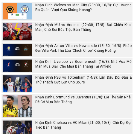
Nhận Định Wolves vs Man City (23h30, 16/8): Cựu Vương
Ra Quân, Vượt Qua Khủng Hoảng?
Nhận Định MU vs Arsenal (22h30, 17/8): Đại Chiến Khai
Màn, Chờ Đợi Bữa Tiệc Bàn Thắng
Nhận Định Aston Villa vs Newcastle (18h30, 16/8): Pháo
Đài Villa Park Thử Lửa 'Chích Chòe' Khủng Hoảng
Nhận Định Liverpool vs Bournemouth (16/8): Nhà Vua Mở
Màn Mùa Giải, Chờ Mưa Bàn Thắng Tại Anfield
Nhận Định PSG vs Tottenham (14/8): Lần Đầu Đối Đầu &
Thử Thách Cực Lớn Cho Spurs
Nhận Định Dortmund vs Juventus (10/8): Lợi Thế Sân Nhà,
Dễ Có Mưa Bàn Thắng
Nhận Định Chelsea vs AC Milan (21h00, 10/8): Chờ Đợi Đại
Tiệc Bàn Thắng