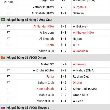
21h30
FT
Yarmouk (KUW)
2 - 3
Burgan SC
FT
Al Shabab (KUW)
1 - 1
Salmiya
Kết quả bóng đá Hạng 2 Arập Xeut
FT
Al Nahda (KSA)
3 - 2
Al Bukiryah
FT
Al Nojoom
1 - 3
Al Khaleej(KSA)
FT
Al Shoalah
1 - 1
Najran
FT
Hazm
3 - 1
Al Tai
FT
Jeddah Club
1 - 2
Al Jabalain
Kết quả bóng đá VĐQG Oman
FT
Mirbat SC
0 - 4
Al Suwaiq
FT
Al Oruba (OMA)
2 - 2
Al Nahda (OMA)
FT
Fanja
3 - 1
Rustaq Club
FT
Saham Club
1 - 2
Dhofar
FT
Nasr Salalah
1 - 0
Sohar Club (OMA)
FT
Bahla Club
0 - 0
Oman Club
FT
Muscat Club
1 - 1
Al Seeb
Kết quả bóng đá VĐQG Slovenia