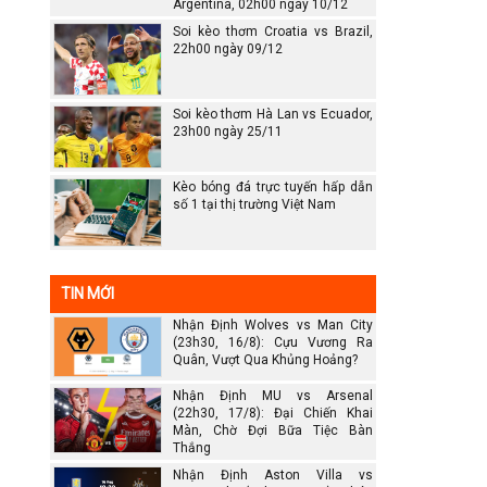
Argentina, 02h00 ngày 10/12
Soi kèo thơm Croatia vs Brazil,
22h00 ngày 09/12
Soi kèo thơm Hà Lan vs Ecuador,
23h00 ngày 25/11
Kèo bóng đá trực tuyến hấp dẫn
số 1 tại thị trường Việt Nam
TIN MỚI
Nhận Định Wolves vs Man City
(23h30, 16/8): Cựu Vương Ra
Quân, Vượt Qua Khủng Hoảng?
Nhận Định MU vs Arsenal
(22h30, 17/8): Đại Chiến Khai
Màn, Chờ Đợi Bữa Tiệc Bàn
Thắng
Nhận Định Aston Villa vs