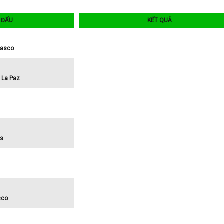
I ĐẤU
KẾT QUẢ
basco
 La Paz
os
sco