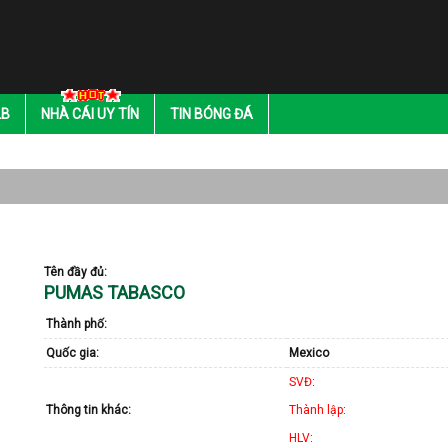
LB
NHÀ CÁI UY TÍN
TIN BÓNG ĐÁ
Tên đầy đủ:
PUMAS TABASCO
Thành phố:
Quốc gia:
Mexico
SVĐ
:
Thông tin khác:
Thành lập
:
HLV
: