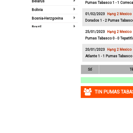
Belarus
Pumas Tabasco 1 - 1 Correc
Bolivia
01/02/2023
Hạng 2 Mexico
Bosnia-Herzgovina
Dorados 1 - 2 Pumas Tabasc
Brazil
25/01/2023
Hạng 2 Mexico
Bulgary
Pumas Tabasco 0 - 0 Tepatitl
Bắc Ireland
20/01/2023
Hạng 2 Mexico
Bắc Mỹ
Atlante 1 - 1 Pumas Tabasco
Bỉ
Số
T
Bồ Đào Nha
Campuchia
Canada
TIN PUMAS TAB
Chi Lê
Châu Phi
Châu Á
Châu Âu
Châu Úc