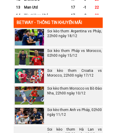
13
Man Utd
17
-1
22
14
West Ham Utd
17
-8
20
BETWAY - THÔNG TIN KHUYẾN MÃI
15
Everton
17
-7
17
Soi kèo thơm Argentina vs Pháp,
16
Crystal Palace
17
-8
16
22h00 ngày 18/12
17
Leicester City
17
-16
14
18
Ipswich
17
-16
12
Soi kèo thơm Pháp vs Morocco,
19
Wolves
17
-13
12
02h00 ngày 15/12
20
Southampton
17
-25
6
Soi kèo thơm Croatia vs
Morocco, 22h00 ngày 17/12
Soi kèo thơm Morocco vs Bồ Đào
Nha, 22h00 ngày 10/12
Soi kèo thơm Anh vs Pháp, 02h00
ngày 11/12
Soi kèo thơm Hà Lan vs