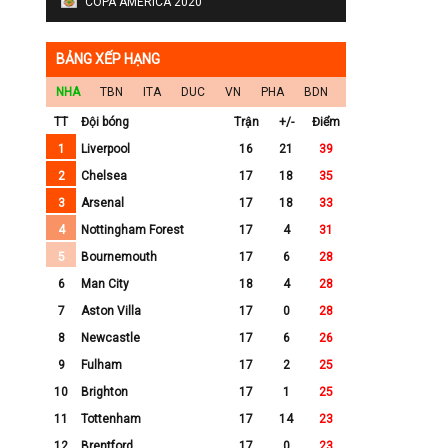
COPA AMERICA 2020
BẢNG XẾP HẠNG
NHA
TBN
ITA
DUC
VN
PHA
BDN
TT
Đội bóng
Trận
+/-
Điểm
1
Liverpool
16
21
39
2
Chelsea
17
18
35
3
Arsenal
17
18
33
4
Nottingham Forest
17
4
31
5
Bournemouth
17
6
28
6
Man City
18
4
28
7
Aston Villa
17
0
28
8
Newcastle
17
6
26
9
Fulham
17
2
25
10
Brighton
17
1
25
11
Tottenham
17
14
23
12
Brentford
17
0
23