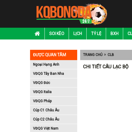
SOI KÈO
LỊCH
TỶ LỆ
BXH
C
ĐƯỢC QUAN TÂM
TRANG CHỦ
CLB
Ngoại Hạng Anh
CHI TIẾT CÂU LẠC BỘ
VĐQG Tây Ban Nha
VĐQG Đức
VĐQG Italia
VĐQG Pháp
Cúp C1 Châu Âu
Cúp C2 Châu Âu
VĐQG Việt Nam