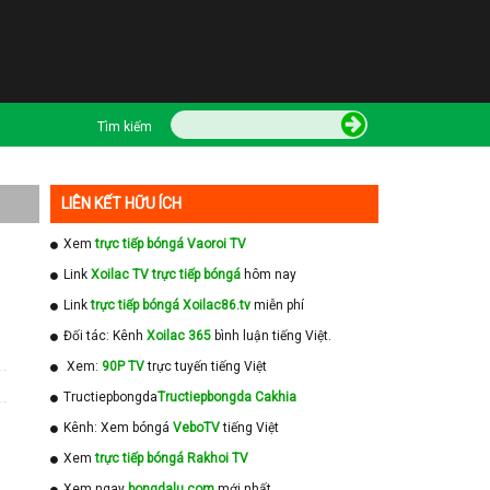
Tìm kiếm
LIÊN KẾT HỮU ÍCH
Xem
trực tiếp bóngá Vaoroi TV
Link
Xoilac TV trực tiếp bóngá
hôm nay
Link
trực tiếp bóngá Xoilac86.tv
miễn phí
Đối tác: Kênh
Xoilac 365
bình luận tiếng Việt.
Xem:
90P TV
trực tuyến tiếng Việt
Tructiepbongda
Tructiepbongda Cakhia
Kênh: Xem bóngá
VeboTV
tiếng Việt
Xem
trực tiếp bóngá Rakhoi TV
Xem ngay
bongdalu com
mới nhất