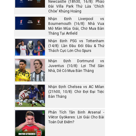
Newcastle (18h30, 16/8): Pháo
Đài Villa Park Thử Lửa 'Chích
Chòe' Khủng Hoảng
Nhận Định Liverpool vs
Bournemouth (16/8): Nhà Vua
Mở Màn Mùa Giải, Chờ Mưa Bàn
Thắng Tại Anfield
Nhận Định PSG vs Tottenham
(14/8): Lần Đầu Đối Đầu & Thử
Thách Cực Lớn Cho Spurs
Nhận Định Dortmund vs
Juventus (10/8): Lợi Thế Sân
Nhà, Dễ Có Mưa Bàn Thắng
Nhận Định Chelsea vs AC Milan
(21h00, 10/8): Chờ Đợi Đại Tiệc
Bàn Thắng
Phân Tích Tân Binh Arsenal -
Viktor Gyökeres: Lời Giải Cho Bài
Toán Dứt Điểm?