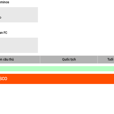
aminos
o
an FC
ên cầu thủ
Quốc tịch
Tuổi
ASCO