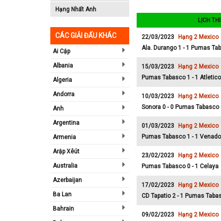
Hạng Nhất Anh
LỊCH TH
CÁC GIẢI ĐẤU KHÁC
22/03/2023
Hạng 2 Mexico
Ala. Durango 1 - 1 Pumas Ta
Ai Cập
Albania
15/03/2023
Hạng 2 Mexico
Pumas Tabasco 1 - 1 Atletico
Algeria
Andorra
10/03/2023
Hạng 2 Mexico
Sonora 0 - 0 Pumas Tabasco
Anh
Argentina
01/03/2023
Hạng 2 Mexico
Pumas Tabasco 1 - 1 Venad
Armenia
Arập Xêút
23/02/2023
Hạng 2 Mexico
Australia
Pumas Tabasco 0 - 1 Celaya
Azerbaijan
17/02/2023
Hạng 2 Mexico
Ba Lan
CD Tapatio 2 - 1 Pumas Taba
Bahrain
09/02/2023
Hạng 2 Mexico