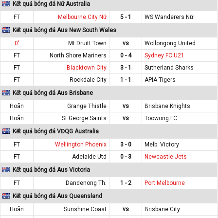
Kết quả bóng đá Nữ Australia
FT
Melbourne City Nữ
5 - 1
WS Wanderers Nữ
Kết quả bóng đá Aus New South Wales
0'
Mt Druitt Town
vs
Wollongong United
FT
North Shore Mariners
0 - 4
Sydney FC U21
FT
Blacktown City
3 - 1
Sutherland Sharks
FT
Rockdale City
1 - 1
APIA Tigers
Kết quả bóng đá Aus Brisbane
Hoãn
Grange Thistle
vs
Brisbane Knights
Hoãn
St George Saints
vs
Toowong FC
Kết quả bóng đá VĐQG Australia
FT
Wellington Phoenix
3 - 0
Melb. Victory
FT
Adelaide Utd
0 - 3
Newcastle Jets
Kết quả bóng đá Aus Victoria
FT
Dandenong Th.
1 - 2
Port Melbourne
Kết quả bóng đá Aus Queensland
Hoãn
Sunshine Coast
vs
Brisbane City