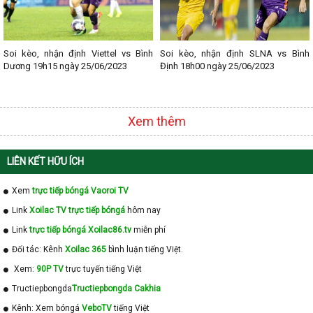
Soi kèo, nhận định Viettel vs Bình
Soi kèo, nhận định SLNA vs Bình
Dương 19h15 ngày 25/06/2023
Định 18h00 ngày 25/06/2023
Xem thêm
LIÊN KẾT HỮU ÍCH
Xem
trực tiếp bóngá Vaoroi TV
Link
Xoilac TV trực tiếp bóngá
hôm nay
Link
trực tiếp bóngá Xoilac86.tv
miễn phí
Đối tác: Kênh
Xoilac 365
bình luận tiếng Việt.
Xem:
90P TV
trực tuyến tiếng Việt
Tructiepbongda
Tructiepbongda Cakhia
Kênh: Xem bóngá
VeboTV
tiếng Việt