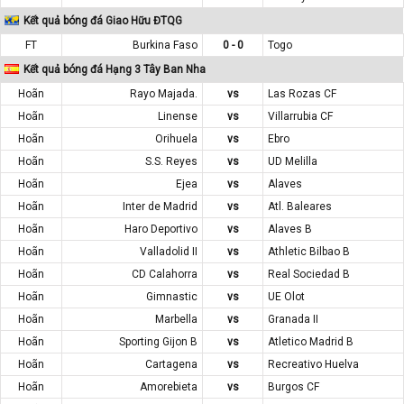
Kết quả bóng đá Giao Hữu ĐTQG
FT
Burkina Faso
0 - 0
Togo
Kết quả bóng đá Hạng 3 Tây Ban Nha
Hoãn
Rayo Majada.
vs
Las Rozas CF
Hoãn
Linense
vs
Villarrubia CF
Hoãn
Orihuela
vs
Ebro
Hoãn
S.S. Reyes
vs
UD Melilla
Hoãn
Ejea
vs
Alaves
Hoãn
Inter de Madrid
vs
Atl. Baleares
Hoãn
Haro Deportivo
vs
Alaves B
Hoãn
Valladolid II
vs
Athletic Bilbao B
Hoãn
CD Calahorra
vs
Real Sociedad B
Hoãn
Gimnastic
vs
UE Olot
Hoãn
Marbella
vs
Granada II
Hoãn
Sporting Gijon B
vs
Atletico Madrid B
Hoãn
Cartagena
vs
Recreativo Huelva
Hoãn
Amorebieta
vs
Burgos CF