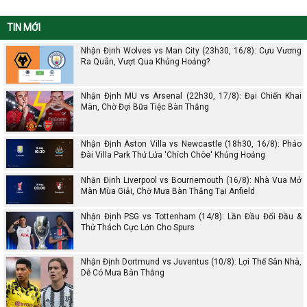
TIN MỚI
Nhận Định Wolves vs Man City (23h30, 16/8): Cựu Vương
Ra Quân, Vượt Qua Khủng Hoảng?
Nhận Định MU vs Arsenal (22h30, 17/8): Đại Chiến Khai
Màn, Chờ Đợi Bữa Tiệc Bàn Thắng
Nhận Định Aston Villa vs Newcastle (18h30, 16/8): Pháo
Đài Villa Park Thử Lửa 'Chích Chòe' Khủng Hoảng
Nhận Định Liverpool vs Bournemouth (16/8): Nhà Vua Mở
Màn Mùa Giải, Chờ Mưa Bàn Thắng Tại Anfield
Nhận Định PSG vs Tottenham (14/8): Lần Đầu Đối Đầu &
Thử Thách Cực Lớn Cho Spurs
Nhận Định Dortmund vs Juventus (10/8): Lợi Thế Sân Nhà,
Dễ Có Mưa Bàn Thắng