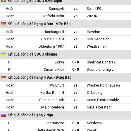
Kết quả bóng đá VĐQG Azerbaijan
Hoãn
Sumqayit
vs
Səbail FK
Hoãn
Neftchi Baku
vs
Zire IK
Kết quả bóng đá Hạng 4 Đức - Miền Bắc
Hoãn
Hamburger II
vs
Havelse
Hoãn
Holstein Kiel II
vs
SSV Jeddeloh
Hoãn
Oldenburg 1987
vs
Wer.Bremen II
Kết quả bóng đá VĐQG Ukraina
FT
Zorya
0 - 0
Shakhtar Donetsk
FT
Dinamo Kiev
0 - 0
Desna Chernigiv
Kết quả bóng đá Hạng 4 Đức - Đông Bắc
Hoãn
RW Erfurt
vs
Wacker Nordhausen
Hoãn
Hertha Berlin II
vs
C. Leipzig
Hoãn
Ger.Halberstadt
vs
Union Furstenwalde
Hoãn
SV Lichtenberg
vs
Ger.Halberstadt
Kết quả bóng đá Hạng 2 Nga
FT
Chertanovo
0 - 0
Mordovia
FT
Neftekhimik Nizh
0 - 0
Khimki