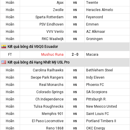
Hoãn
Ajax
vs
Twente
Hoãn
Zwolle
vs
Heracles Almelo
Hoãn
Sparta Rotterdam
vs
Feyenoord
Hoãn
PSV Eindhoven
vs
Emmen
Hoãn
VVV Venlo
vs
AZ Alkmaar
Hoãn
RKC Waalwijk
vs
Groningen
Kết quả bóng đá VĐQG Ecuador
FT
Mushuc Runa
2 - 0
Macara
Kết quả bóng đá Hạng Nhất Mỹ USL Pro
Hoãn
Carolina Railhawks
vs
Bethlehem Steel
Hoãn
Swope Park Rangers
vs
Indy Eleven
Hoãn
Real Monarchs
vs
Phoenix FC
Hoãn
Colorado Springs
vs
SA Scorpions
Hoãn
Ch.Independence
vs
Pittsburgh R.
Hoãn
Tulsa Roughnecks
vs
New Mexico United
Hoãn
Memphis 901
vs
Saint Louis FC
Hoãn
El Paso Locomotive
vs
Portland Timbers II
Hoãn
Reno 1868
vs
OKC Energy