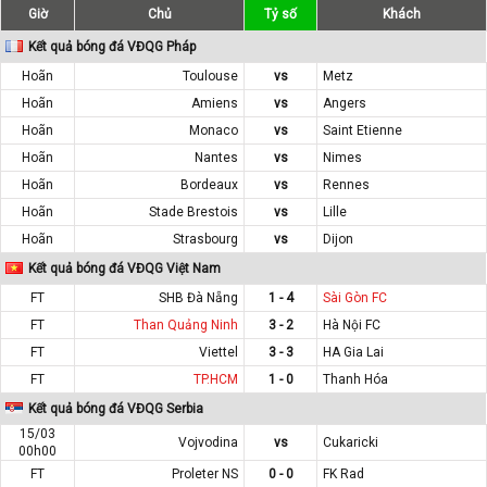
Giờ
Chủ
Tỷ số
Khách
Kết quả bóng đá VĐQG Pháp
Hoãn
Toulouse
vs
Metz
Hoãn
Amiens
vs
Angers
Hoãn
Monaco
vs
Saint Etienne
Hoãn
Nantes
vs
Nimes
Hoãn
Bordeaux
vs
Rennes
Hoãn
Stade Brestois
vs
Lille
Hoãn
Strasbourg
vs
Dijon
Kết quả bóng đá VĐQG Việt Nam
FT
SHB Đà Nẵng
1 - 4
Sài Gòn FC
FT
Than Quảng Ninh
3 - 2
Hà Nội FC
FT
Viettel
3 - 3
HA Gia Lai
FT
TP.HCM
1 - 0
Thanh Hóa
Kết quả bóng đá VĐQG Serbia
15/03
Vojvodina
vs
Cukaricki
00h00
FT
Proleter NS
0 - 0
FK Rad