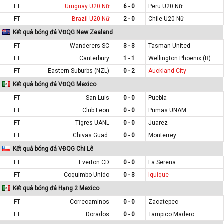
FT
Uruguay U20 Nữ
6 - 0
Peru U20 Nữ
FT
Brazil U20 Nữ
2 - 0
Chile U20 Nữ
Kết quả bóng đá VĐQG New Zealand
FT
Wanderers SC
3 - 3
Tasman United
FT
Canterbury
1 - 1
Wellington Phoenix (R)
FT
Eastern Suburbs (NZL)
0 - 2
Auckland City
Kết quả bóng đá VĐQG Mexico
FT
San Luis
0 - 0
Puebla
FT
Club Leon
0 - 0
Pumas UNAM
FT
Tigres UANL
0 - 0
Juarez
FT
Chivas Guad.
0 - 0
Monterrey
Kết quả bóng đá VĐQG Chi Lê
FT
Everton CD
0 - 0
La Serena
FT
Coquimbo Unido
0 - 3
Iquique
Kết quả bóng đá Hạng 2 Mexico
FT
Correcaminos
0 - 0
Zacatepec
FT
Dorados
0 - 0
Tampico Madero