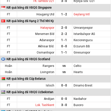
FT
FK Tambov U21
3 - 0
Kryliya Sov. U21
Kết quả bóng đá VĐQG Singapore
FT
Hougang Utd
1 - 2
Geylang Intl
Kết quả bóng đá Hạng 2 Thổ Nhĩ Kỳ
FT
Hatayspor
2 - 0
Umraniyespor
FT
Menemen Bld
2 - 2
Istanbulspor AS
FT
Adanaspor
1 - 1
Keciorengucu
FT
Akhisar Bld.
0 - 0
Erzurum BB
FT
Osmanlispor
1 - 1
Giresunspor
Kết quả bóng đá VĐQG Scotland
Hoãn
Rangers
vs
Celtic
Hoãn
Livingston
vs
Hearts
Kết quả bóng đá Cúp Belarus
FT
Isloch
0 - 0
Dinamo Brest
Kết quả bóng đá VĐQG Uzbekistan
FT
Andijan
0 - 0
Navbahor
FT
Lok. Tashkent
3 - 0
Buxoro