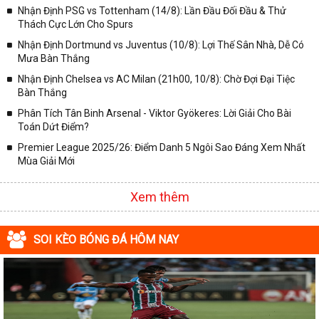
Nhận Định PSG vs Tottenham (14/8): Lần Đầu Đối Đầu & Thử
✓ VĐQG Đức;
Thách Cực Lớn Cho Spurs
✓ Giải VĐQG Italia;
Nhận Định Dortmund vs Juventus (10/8): Lợi Thế Sân Nhà, Dễ Có
✓ VĐQG Pháp;
Mưa Bàn Thắng
Nhận Định Chelsea vs AC Milan (21h00, 10/8): Chờ Đợi Đại Tiệc
✓ Liên Đoàn Anh;
Bàn Thắng
✓ Cúp FA;
Phân Tích Tân Binh Arsenal - Viktor Gyökeres: Lời Giải Cho Bài
✓ U23 Châu Á;
Toán Dứt Điểm?
✓ Euro 2020;
Premier League 2025/26: Điểm Danh 5 Ngôi Sao Đáng Xem Nhất
Mùa Giải Mới
✓ VLWC KV Châu Á;
✓ Copa America 2020;
Xem thêm
✓ Các giải đấu bóng đá khác.
Vì vậy, đồng hành cùng với chuyên trang
kqbongda.net
các bạn
SOI KÈO BÓNG ĐÁ HÔM NAY
sẽ không bỏ lỡ bất kỳ trận đấu bóng đá nào, đặc biệt là những trận
bóng siêu kinh điển tại các giải bóng đá lớn nhất trên Thế giới. Tại
đây, mọi người sẽ có thể khai thác thêm được rất nhiều những
thông tin liên quan đến trận đấu bóng đá sắp diễn ra như:
✓ Thời gian chính xác trận đấu diễn ra;