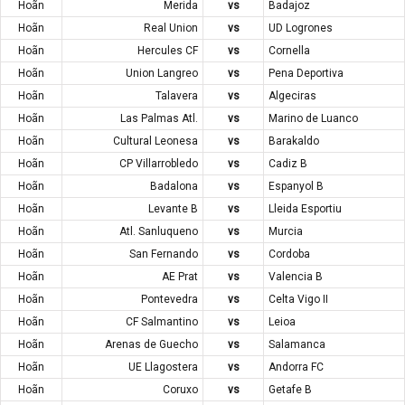
Hoãn
Merida
vs
Badajoz
Hoãn
Real Union
vs
UD Logrones
Hoãn
Hercules CF
vs
Cornella
Hoãn
Union Langreo
vs
Pena Deportiva
Hoãn
Talavera
vs
Algeciras
Hoãn
Las Palmas Atl.
vs
Marino de Luanco
Hoãn
Cultural Leonesa
vs
Barakaldo
Hoãn
CP Villarrobledo
vs
Cadiz B
Hoãn
Badalona
vs
Espanyol B
Hoãn
Levante B
vs
Lleida Esportiu
Hoãn
Atl. Sanluqueno
vs
Murcia
Hoãn
San Fernando
vs
Cordoba
Hoãn
AE Prat
vs
Valencia B
Hoãn
Pontevedra
vs
Celta Vigo II
Hoãn
CF Salmantino
vs
Leioa
Hoãn
Arenas de Guecho
vs
Salamanca
Hoãn
UE Llagostera
vs
Andorra FC
Hoãn
Coruxo
vs
Getafe B