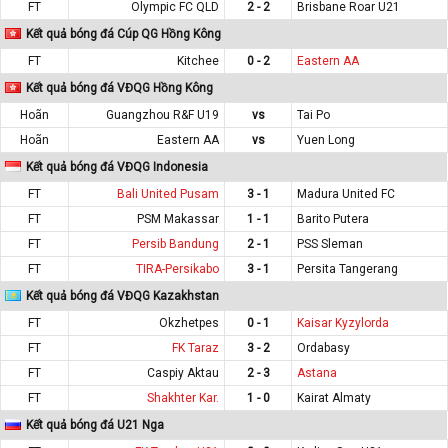
FT
Olympic FC QLD
2 - 2
Brisbane Roar U21
Kết quả bóng đá Cúp QG Hồng Kông
FT
Kitchee
0 - 2
Eastern AA
Kết quả bóng đá VĐQG Hồng Kông
Hoãn
Guangzhou R&F U19
vs
Tai Po
Hoãn
Eastern AA
vs
Yuen Long
Kết quả bóng đá VĐQG Indonesia
FT
Bali United Pusam
3 - 1
Madura United FC
FT
PSM Makassar
1 - 1
Barito Putera
FT
Persib Bandung
2 - 1
PSS Sleman
FT
TIRA-Persikabo
3 - 1
Persita Tangerang
Kết quả bóng đá VĐQG Kazakhstan
FT
Okzhetpes
0 - 1
Kaisar Kyzylorda
FT
FK Taraz
3 - 2
Ordabasy
FT
Caspiy Aktau
2 - 3
Astana
FT
Shakhter Kar.
1 - 0
Kairat Almaty
Kết quả bóng đá U21 Nga