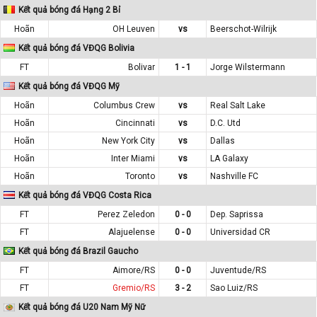
Kết quả bóng đá Hạng 2 Bỉ
Hoãn
OH Leuven
vs
Beerschot-Wilrijk
Kết quả bóng đá VĐQG Bolivia
FT
Bolivar
1 - 1
Jorge Wilstermann
Kết quả bóng đá VĐQG Mỹ
Hoãn
Columbus Crew
vs
Real Salt Lake
Hoãn
Cincinnati
vs
D.C. Utd
Hoãn
New York City
vs
Dallas
Hoãn
Inter Miami
vs
LA Galaxy
Hoãn
Toronto
vs
Nashville FC
Kết quả bóng đá VĐQG Costa Rica
FT
Perez Zeledon
0 - 0
Dep. Saprissa
FT
Alajuelense
0 - 0
Universidad CR
Kết quả bóng đá Brazil Gaucho
FT
Aimore/RS
0 - 0
Juventude/RS
FT
Gremio/RS
3 - 2
Sao Luiz/RS
Kết quả bóng đá U20 Nam Mỹ Nữ