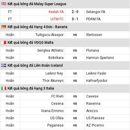
Kết quả bóng đá Malay Super League
FT
Kedah FA
2 - 0
Selangor FA
FT
UiTM FC
3 - 1
PDRM FA
Kết quả bóng đá Hạng 4 Đức - Bavaria
Hoãn
Turkgucu-Ataspor
vs
Illertissen
Kết quả bóng đá VĐQG Malta
Hoãn
Senglea Athletic
vs
Floriana
Hoãn
Birkirkara
vs
Hamrun Spartans
Kết quả bóng đá Liên Đoàn Iceland
Hoãn
Leiknir Rey.
vs
Leiknir Faskr.
Hoãn
Thor Akureyri
vs
Hafnarfjordur
Kết quả bóng đá Hạng 3 Italia
Hoãn
FC Rieti
vs
Cavese
Hoãn
Cesena
vs
Ravenna
Hoãn
Giana Erminio
vs
Arezzo
Hoãn
US Olbia
vs
US Pianese
Hoãn
Paganese
vs
AZ Picerno