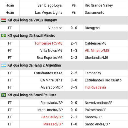
Hoãn
San Diego Loyal
vs
Rio Grande Valley
Hoãn
Las Vegas Lights
vs
Sacramento
Kết quả bóng đá VĐQG Hungary
FT
Videoton
0 - 0
Diosgyori
Kết quả bóng đá Brazil Mineiro
FT
Tombense FC/MG
2 - 1
Caldense/MG
FT
Villa Nova/MG
1 - 3
Atl. Mineiro/MG
FT
Boa Esporte/MG
2 - 2
Uberlandia/MG
Kết quả bóng đá Hạng 2 Argentina
FT
Estudiantes BsAs
2 - 2
Temperley
FT
CA Mitre Salta
0 - 0
Estudiantes Rio Cuarto
FT
Alvarado MDP
0 - 3
Ind.Rivadavia
Kết quả bóng đá Brazil Paulista
FT
Ferroviaria/SP
0 - 0
Novorizontino/SP
FT
Inter Limeira/SP
0 - 0
Palmeiras/SP
FT
Sao Paulo/SP
2 - 1
Santos/SP
FT
Mirassol/SP
1 - 0
Santo Andre/SP