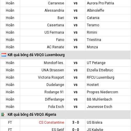
Hoãn
Carrarese
vs
Aurora Pro Patria
Hoãn
Alessandria
vs
Albinoleffe
Hoãn
Bari
vs
Catania
Hoãn
Casertana
vs
Teramo
Hoãn
US Fermana
vs
Rimini
Hoãn
Fano
vs
Triestina
Hoãn
AC Renate
vs
Monza
Kết quả bóng đá VĐQG Luxembourg
Hoãn
Mondorf-les.
vs
UT Petange
Hoãn
UNA Strassen
vs
Etzella Ettelbruc
Hoãn
Victoria Rosport
vs
RFCU Luxemburg
Hoãn
Dudelange
vs
Hostert
Hoãn
Rodange 91
vs
Progres Niedercorn
Hoãn
Differdange
vs
BB Muhlenbach
Hoãn
Fola Esch
vs
Jeunesse Esch
Kết quả bóng đá VĐQG Algeria
FT
CS Constantine
3 - 0
US Biskra
FT
ES Setif
0 - 0
JS Kabylie