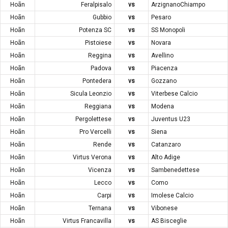
Hoãn
Feralpisalo
vs
ArzignanoChiampo
Hoãn
Gubbio
vs
Pesaro
Hoãn
Potenza SC
vs
SS Monopoli
Hoãn
Pistoiese
vs
Novara
Hoãn
Reggina
vs
Avellino
Hoãn
Padova
vs
Piacenza
Hoãn
Pontedera
vs
Gozzano
Hoãn
Sicula Leonzio
vs
Viterbese Calcio
Hoãn
Reggiana
vs
Modena
Hoãn
Pergolettese
vs
Juventus U23
Hoãn
Pro Vercelli
vs
Siena
Hoãn
Rende
vs
Catanzaro
Hoãn
Virtus Verona
vs
Alto Adige
Hoãn
Vicenza
vs
Sambenedettese
Hoãn
Lecco
vs
Como
Hoãn
Carpi
vs
Imolese Calcio
Hoãn
Ternana
vs
Vibonese
Hoãn
Virtus Francavilla
vs
AS Bisceglie