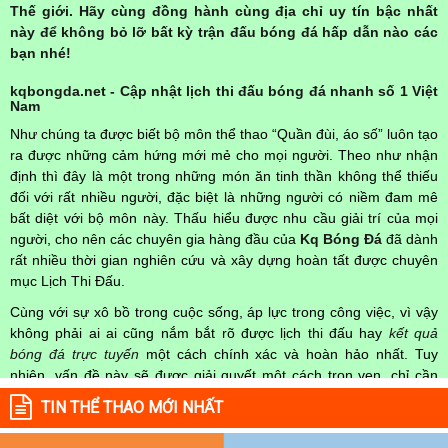
Thế giới. Hãy cùng đồng hành cùng địa chỉ uy tín bậc nhất
này để không bỏ lỡ bất kỳ trận đấu bóng đá hấp dẫn nào các
bạn nhé!
kqbongda.net - Cập nhật lịch thi đấu bóng đá nhanh số 1 Việt
Nam
Như chúng ta được biết bộ môn thể thao “Quần đùi, áo số” luôn tạo
ra được những cảm hứng mới mẻ cho mọi người. Theo như nhận
định thì đây là một trong những món ăn tinh thần không thể thiếu
đối với rất nhiều người, đặc biệt là những người có niềm đam mê
bất diệt với bộ môn này. Thấu hiểu được nhu cầu giải trí của mọi
người, cho nên các chuyên gia hàng đầu của
Kq Bóng Đá
đã dành
rất nhiều thời gian nghiên cứu và xây dựng hoàn tất được chuyên
mục Lịch Thi Đấu.
Cùng với sự xô bồ trong cuộc sống, áp lực trong công việc, vì vậy
không phải ai ai cũng nắm bắt rõ được lịch thi đấu hay
kết quả
bóng đá trực tuyến
một cách chính xác và hoàn hảo nhất. Tuy
nhiên, vấn đề này sẽ được giải quyết một cách trọn vẹn, chỉ cần
truy cập vào chuyên mục
Lịch Thi Đấu
của Website
kqbongda.net
TIN THỂ THAO MỚI NHẤT
mọi người hoàn toàn nắm rõ được chính xác về thời gian các trận
đấu bóng đá Việt Nam hay trên Thế giới diễn ra trong thời gian sắp