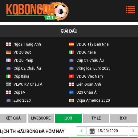
GIẢI ĐẤU
Ngoại Hạng Anh
VĐQG Tây Ban Nha
VĐQG Đức
VĐQG Italia
VĐQG Pháp
Cúp C1 Châu Âu
Cúp C2 Châu Âu
Vòng loại Euro 2020
Cúp Italia
VĐQG Việt Nam
VLWC KV Châu Á
Liên Đoàn Anh
Cúp FA
U23 Châu Á
Euro 2020
Copa America 2020
KẾT QUẢ
LIVESCORE
LỊCH
TỶ LỆ
BXH
LỊCH THI ĐẤU BÓNG ĐÁ HÔM NAY