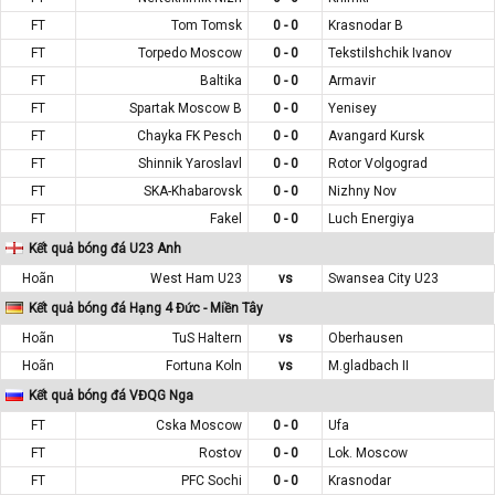
FT
Tom Tomsk
0 - 0
Krasnodar B
FT
Torpedo Moscow
0 - 0
Tekstilshchik Ivanov
FT
Baltika
0 - 0
Armavir
FT
Spartak Moscow B
0 - 0
Yenisey
FT
Chayka FK Pesch
0 - 0
Avangard Kursk
FT
Shinnik Yaroslavl
0 - 0
Rotor Volgograd
FT
SKA-Khabarovsk
0 - 0
Nizhny Nov
FT
Fakel
0 - 0
Luch Energiya
Kết quả bóng đá U23 Anh
Hoãn
West Ham U23
vs
Swansea City U23
Kết quả bóng đá Hạng 4 Đức - Miền Tây
Hoãn
TuS Haltern
vs
Oberhausen
Hoãn
Fortuna Koln
vs
M.gladbach II
Kết quả bóng đá VĐQG Nga
FT
Cska Moscow
0 - 0
Ufa
FT
Rostov
0 - 0
Lok. Moscow
FT
PFC Sochi
0 - 0
Krasnodar