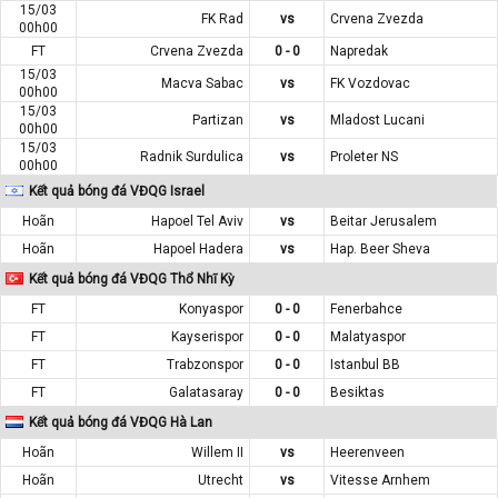
15/03
FK Rad
vs
Crvena Zvezda
00h00
FT
Crvena Zvezda
0 - 0
Napredak
15/03
Macva Sabac
vs
FK Vozdovac
00h00
15/03
Partizan
vs
Mladost Lucani
00h00
15/03
Radnik Surdulica
vs
Proleter NS
00h00
Kết quả bóng đá VĐQG Israel
Hoãn
Hapoel Tel Aviv
vs
Beitar Jerusalem
Hoãn
Hapoel Hadera
vs
Hap. Beer Sheva
Kết quả bóng đá VĐQG Thổ Nhĩ Kỳ
FT
Konyaspor
0 - 0
Fenerbahce
FT
Kayserispor
0 - 0
Malatyaspor
FT
Trabzonspor
0 - 0
Istanbul BB
FT
Galatasaray
0 - 0
Besiktas
Kết quả bóng đá VĐQG Hà Lan
Hoãn
Willem II
vs
Heerenveen
Hoãn
Utrecht
vs
Vitesse Arnhem