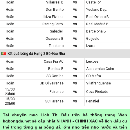
Hoãn
Villarreal B
vs
Castellon
Hoãn
Don Benito
vs
Yeclano Dep.
Hoãn
Ibiza-Eivissa
vs
Real Oviedo B
Hoãn
Racing Ferrol
vs
Real Madrid B
Hoãn
Sabadell
vs
Barcelona B
Hoãn
Osasuna B
vs
Guijuelo
Hoãn
Tudelano
vs
Izarra
Kết quả bóng đá Hạng 2 Bồ Đào Nha
Hoãn
Casa Pia AC
vs
Leixoes
Hoãn
Benfica B
vs
Academica Coim
Hoãn
SC Covilha
vs
CD Mafra
Hoãn
UD Oliveirense
vs
Vilafranquense
15/03
Feirense
vs
Cova Piedade
23h00
15/03
SC Farense
vs
Penafiel
23h00
Tại chuyên mục Lịch Thi Đấu trên hệ thống trang Web
kqbongda.net sẽ cập nhật NHANH - CHÍNH XÁC về lịch đấu cụ
thể trong từng giải bóng đá lớn/ nhỏ trên nhỏ nước và trên