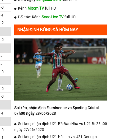
1-0
Kênh
Mitom TV
full HD
1-1
Đối tác: Kênh
Soco Live TV
full HD
2-2
NHẬN ĐỊNH BÓNG ĐÁ HÔM NAY
0-0
-
-
2-0
1-0
0-0
Soi kèo, nhận định Fluminense vs Sporting Cristal
0-1
07h00 ngày 28/06/2023
Soi kèo, nhận định U21 Bồ Đào Nha vs U21 Bỉ 23h00
ngày 27/06/2023
2-0
Soi kèo, nhận định U21 Hà Lan vs U21 Georgia
0-1