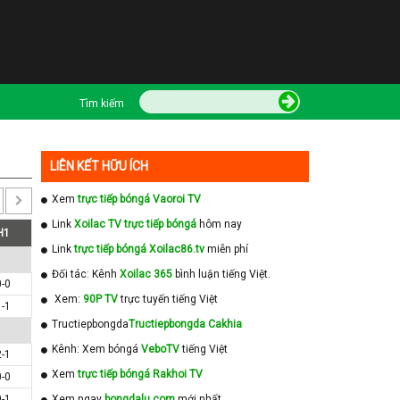
Tìm kiếm
LIÊN KẾT HỮU ÍCH
Xem
trực tiếp bóngá Vaoroi TV
Link
Xoilac TV trực tiếp bóngá
hôm nay
H1
Link
trực tiếp bóngá Xoilac86.tv
miễn phí
Đối tác: Kênh
Xoilac 365
bình luận tiếng Việt.
0-0
Xem:
90P TV
trực tuyến tiếng Việt
1-1
Tructiepbongda
Tructiepbongda Cakhia
Kênh: Xem bóngá
VeboTV
tiếng Việt
2-1
Xem
trực tiếp bóngá Rakhoi TV
0-0
0-1
Xem ngay
bongdalu com
mới nhất