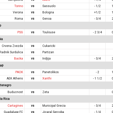
Torino
vs
Sassuolo
- 1/2
Verona
vs
Bologna
+1/2
Roma
vs
Genoa
- 3/4
p
PSG
vs
Toulouse
- 2 3/4
ia
Crvena Zvezda
vs
Cukaricki
Radnik Surdulica
vs
Partizan
Backa
vs
Indjija
- 3/4
Lạp
PAOK
vs
Panetolikos
- 2
AEK Athens
vs
Xanthi
- 1 1/2
ntenegro
Buducnost
vs
Zeta
ta Rica
Cartagines
vs
Municipal Grecia
- 3/4
Guadalupe FC
vs
Jicaral Sercoba
- 1/4