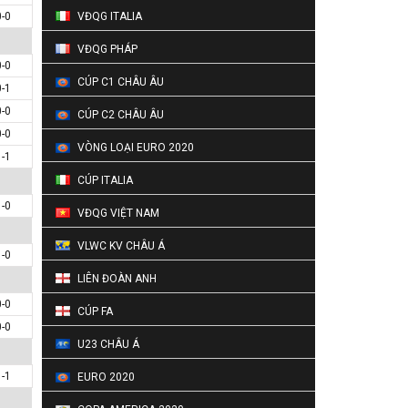
0-0
VĐQG ITALIA
VĐQG PHÁP
0-0
CÚP C1 CHÂU ÂU
0-1
0-0
CÚP C2 CHÂU ÂU
0-0
VÒNG LOẠI EURO 2020
1-1
CÚP ITALIA
1-0
VĐQG VIỆT NAM
VLWC KV CHÂU Á
1-0
LIÊN ĐOÀN ANH
0-0
CÚP FA
0-0
U23 CHÂU Á
1-1
EURO 2020