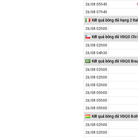
26/08 05h45
Tajikistan
26/08 07h45
Thái Lan
Kết quả bóng đá Hạng 2 Ital
Thế Giới
26/08 02h00
Thổ Nhĩ Kỳ
Kết quả bóng đá VĐQG Chi 
Thụy Sỹ
26/08 02h00
Thụy Điển
26/08 04h30
Kết quả bóng đá VĐQG Braz
Trung Quốc
26/08 02h00
Tunisia
26/08 02h00
Tây Ban Nha
26/08 02h00
UAE
26/08 05h00
Ukraina
26/08 05h00
Uruguay
26/08 05h00
Uzbekistan
Kết quả bóng đá VĐQG Boli
Venezuela
26/08 02h00
26/08 02h00
Việt Nam