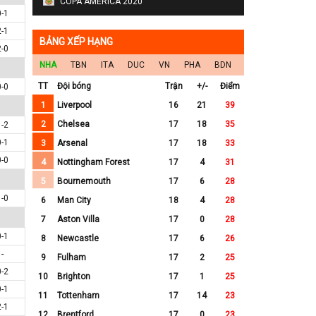
COPA AMERICA 2020
0-1
2-1
BẢNG XẾP HẠNG
2-0
NHA
TBN
ITA
DUC
VN
PHA
BDN
TT
Đội bóng
Trận
+/-
Điểm
0-0
1
Liverpool
16
21
39
2
Chelsea
17
18
35
1-2
0-1
3
Arsenal
17
18
33
0-0
4
Nottingham Forest
17
4
31
5
Bournemouth
17
6
28
1-0
6
Man City
18
4
28
7
Aston Villa
17
0
28
0-1
8
Newcastle
17
6
26
-
9
Fulham
17
2
25
0-2
10
Brighton
17
1
25
0-1
11
Tottenham
17
14
23
2-1
12
Brentford
17
0
23