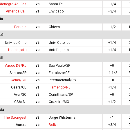
Rionegro Águilas
vs
Santa Fe
- 1/4
America Cali
vs
Envigado
- 3/4
ia
Perugia
vs
Chievo
- 1/2
Lê
Univ. de Chile
vs
Univ. Catolica
+1/4
Huachipato
vs
Antofagasta
+1/4
il
Vasco DG/RJ
vs
Sao Paulo/SP
+0
Santos/SP
vs
Fortaleza/CE
- 1 1/2
Goias/GO
vs
Internacional/RS
+0
Ceara/CE
vs
Flamengo/RJ
+1/4
Avai/SC
vs
Corinthians/SP
+0
CSA/AL
vs
Cruzeiro/MG
+1/2
via
The Strongest
vs
Jorge Wilstermann
- 1
Aurora
vs
Bolivar
+3/4