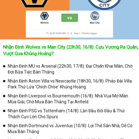
như: VTV3, K+, SCTV, Thể thao TV,... Nếu như bạn không muốn
bỏ lỡ bất kỳ một trận đấu bóng đá nào trong từng mùa giải, hãy
thường xuyên vào chuyên mục
Lịch Thi Đấu
tại chuyên trang
Kqbongda
để cập nhật thông tin chính xác nhất nhé!
Lịch thi đấu được cập nhật chính xác trong toàn bộ các giải
đấu
Nhận Định Wolves vs Man City (23h30, 16/8): Cựu Vương Ra Quân,
Tại
Lịch Thi Đấu
của chuyên trang
kqbongda.net
sẽ cập nhanh
Vượt Qua Khủng Hoảng?
chóng và chính xác nhất thời gian từng trận đấu bóng đá diễn ra ở
trong từng giải đấu như:
Nhận Định MU vs Arsenal (22h30, 17/8): Đại Chiến Khai Màn, Chờ
Đợi Bữa Tiệc Bàn Thắng
✓ Giải đấu bóng đá Ngoại hạng Anh;
Nhận Định Aston Villa vs Newcastle (18h30, 16/8): Pháo Đài Villa
✓ Giải bóng Cúp C1 Châu Âu;
Park Thử Lửa 'Chích Chòe' Khủng Hoảng
✓ Giải Cúp C2 Châu Âu;
Nhận Định Liverpool vs Bournemouth (16/8): Nhà Vua Mở Màn
Mùa Giải, Chờ Mưa Bàn Thắng Tại Anfield
✓ Giải VĐQG Tây Ban Nha;
Nhận Định PSG vs Tottenham (14/8): Lần Đầu Đối Đầu & Thử
✓ VĐQG Đức;
Thách Cực Lớn Cho Spurs
✓ Giải VĐQG Italia;
Nhận Định Dortmund vs Juventus (10/8): Lợi Thế Sân Nhà, Dễ Có
✓ VĐQG Pháp;
Mưa Bàn Thắng