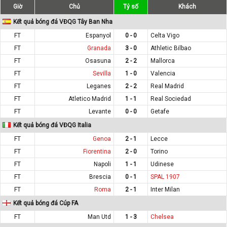
Giờ
Chủ
Tỷ số
Khách
Kết quả bóng đá VĐQG Tây Ban Nha
FT
Espanyol
0 - 0
Celta Vigo
FT
Granada
3 - 0
Athletic Bilbao
FT
Osasuna
2 - 2
Mallorca
FT
Sevilla
1 - 0
Valencia
FT
Leganes
2 - 2
Real Madrid
FT
Atletico Madrid
1 - 1
Real Sociedad
FT
Levante
0 - 0
Getafe
Kết quả bóng đá VĐQG Italia
FT
Genoa
2 - 1
Lecce
FT
Fiorentina
2 - 0
Torino
FT
Napoli
1 - 1
Udinese
FT
Brescia
0 - 1
SPAL 1907
FT
Roma
2 - 1
Inter Milan
Kết quả bóng đá Cúp FA
FT
Man Utd
1 - 3
Chelsea