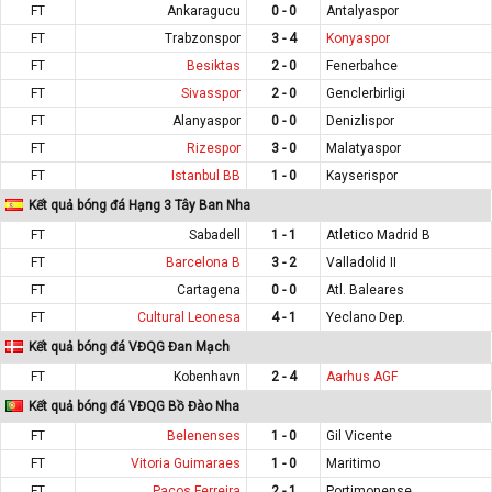
FT
Ankaragucu
0 - 0
Antalyaspor
FT
Trabzonspor
3 - 4
Konyaspor
FT
Besiktas
2 - 0
Fenerbahce
FT
Sivasspor
2 - 0
Genclerbirligi
FT
Alanyaspor
0 - 0
Denizlispor
FT
Rizespor
3 - 0
Malatyaspor
FT
Istanbul BB
1 - 0
Kayserispor
Kết quả bóng đá Hạng 3 Tây Ban Nha
FT
Sabadell
1 - 1
Atletico Madrid B
FT
Barcelona B
3 - 2
Valladolid II
FT
Cartagena
0 - 0
Atl. Baleares
FT
Cultural Leonesa
4 - 1
Yeclano Dep.
Kết quả bóng đá VĐQG Đan Mạch
FT
Kobenhavn
2 - 4
Aarhus AGF
Kết quả bóng đá VĐQG Bồ Đào Nha
FT
Belenenses
1 - 0
Gil Vicente
FT
Vitoria Guimaraes
1 - 0
Maritimo
FT
Pacos Ferreira
2 - 1
Portimonense