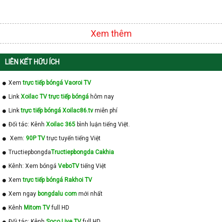
Xem thêm
LIÊN KẾT HỮU ÍCH
Xem
trực tiếp bóngá Vaoroi TV
Link
Xoilac TV trực tiếp bóngá
hôm nay
Link
trực tiếp bóngá Xoilac86.tv
miễn phí
Đối tác: Kênh
Xoilac 365
bình luận tiếng Việt.
Xem:
90P TV
trực tuyến tiếng Việt
Tructiepbongda
Tructiepbongda Cakhia
Kênh: Xem bóngá
VeboTV
tiếng Việt
Xem
trực tiếp bóngá Rakhoi TV
Xem ngay
bongdalu com
mới nhất
Kênh
Mitom TV
full HD
Đối tác: Kênh
Soco Live TV
full HD