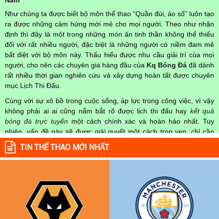
Như chúng ta được biết bộ môn thể thao “Quần đùi, áo số” luôn tạo
ra được những cảm hứng mới mẻ cho mọi người. Theo như nhận
định thì đây là một trong những món ăn tinh thần không thể thiếu
đối với rất nhiều người, đặc biệt là những người có niềm đam mê
bất diệt với bộ môn này. Thấu hiểu được nhu cầu giải trí của mọi
người, cho nên các chuyên gia hàng đầu của
Kq Bóng Đá
đã dành
rất nhiều thời gian nghiên cứu và xây dựng hoàn tất được chuyên
mục Lịch Thi Đấu.
Cùng với sự xô bồ trong cuộc sống, áp lực trong công việc, vì vậy
không phải ai ai cũng nắm bắt rõ được lịch thi đấu hay
kết quả
bóng đá trực tuyến
một cách chính xác và hoàn hảo nhất. Tuy
nhiên, vấn đề này sẽ được giải quyết một cách trọn vẹn, chỉ cần
truy cập vào chuyên mục
Lịch Thi Đấu
của Website
kqbongda.net
TIN THỂ THAO MỚI NHẤT
mọi người hoàn toàn nắm rõ được chính xác về thời gian các trận
đấu bóng đá Việt Nam hay trên Thế giới diễn ra trong thời gian sắp
tới. Hoặc thời gian trận đấu bóng đá đang diễn ra hiện tại,
kết quả
bóng đá
cả 2 đội tuyển bóng đá đang đạt được.
Không chỉ dừng lại ở đó, những người hâm mộ bóng đá có thể cập
nhật được chính xác về lịch phát sóng bóng đá được tường thuật
trực tiếp ở trên những kênh truyền hình thể thao lớn nhất hiện nay