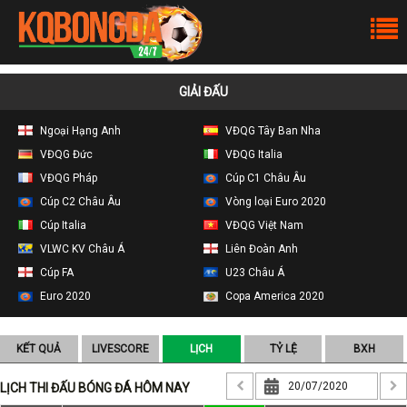
GIẢI ĐẤU
Ngoại Hạng Anh
VĐQG Tây Ban Nha
VĐQG Đức
VĐQG Italia
VĐQG Pháp
Cúp C1 Châu Âu
Cúp C2 Châu Âu
Vòng loại Euro 2020
Cúp Italia
VĐQG Việt Nam
VLWC KV Châu Á
Liên Đoàn Anh
Cúp FA
U23 Châu Á
Euro 2020
Copa America 2020
KẾT QUẢ
LIVESCORE
LỊCH
TỶ LỆ
BXH
LỊCH THI ĐẤU BÓNG ĐÁ HÔM NAY