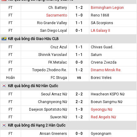
FT
Ch. Battery
1 - 2
Birmingham Legion
FT
Sacramento
1 - 0
Reno 1868
FT
Rio Grande Valley
1 - 1
SA Scorpions
FT
San Diego Loyal
0 - 1
LA Galaxy II
Kết quả bóng đá Giao Hữu CLB
FT
Cruz Azul
1 - 1
Chivas Guad.
FT
Shinnik Yaroslavl
1 - 1
Saturn
FT
FK Metalac
0 - 0
Crvena Zvezda
FT
Torpedo Zhodino Re.
1 - 2
Dinamo Minsk Re.
Hoãn
FC Struga
vs
Borec Veles
Kết quả bóng đá Nữ Hàn Quốc
FT
Seoul Amaz Nữ
2 - 2
Hwacheon KSPO Nữ
FT
Changnyeong Nữ
2 - 2
Boeun Sangmu Nữ
FT
Daejeon Sportstoto Nữ
1 - 3
Gyeongju Nữ
FT
Suwon Nữ
1 - 2
Red Angels Nữ
Kết quả bóng đá Hạng 2 Hàn Quốc
FT
Ansan Greeners
0 - 0
Gyeongnam