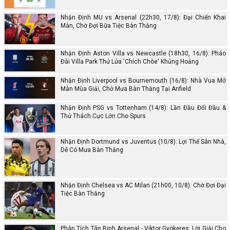
Nhận Định MU vs Arsenal (22h30, 17/8): Đại Chiến Khai
Màn, Chờ Đợi Bữa Tiệc Bàn Thắng
Nhận Định Aston Villa vs Newcastle (18h30, 16/8): Pháo
Đài Villa Park Thử Lửa 'Chích Chòe' Khủng Hoảng
Nhận Định Liverpool vs Bournemouth (16/8): Nhà Vua Mở
Màn Mùa Giải, Chờ Mưa Bàn Thắng Tại Anfield
Nhận Định PSG vs Tottenham (14/8): Lần Đầu Đối Đầu &
Thử Thách Cực Lớn Cho Spurs
Nhận Định Dortmund vs Juventus (10/8): Lợi Thế Sân Nhà,
Dễ Có Mưa Bàn Thắng
Nhận Định Chelsea vs AC Milan (21h00, 10/8): Chờ Đợi Đại
Tiệc Bàn Thắng
Phân Tích Tân Binh Arsenal - Viktor Gyökeres: Lời Giải Cho