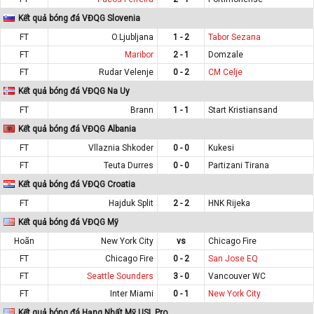
Kết quả bóng đá VĐQG Slovenia
FT
O.Ljubljana
1 - 2
Tabor Sezana
FT
Maribor
2 - 1
Domzale
FT
Rudar Velenje
0 - 2
CM Celje
Kết quả bóng đá VĐQG Na Uy
FT
Brann
1 - 1
Start Kristiansand
Kết quả bóng đá VĐQG Albania
FT
Vllaznia Shkoder
0 - 0
Kukesi
FT
Teuta Durres
0 - 0
Partizani Tirana
Kết quả bóng đá VĐQG Croatia
FT
Hajduk Split
2 - 2
HNK Rijeka
Kết quả bóng đá VĐQG Mỹ
Hoãn
New York City
vs
Chicago Fire
FT
Chicago Fire
0 - 2
San Jose EQ
FT
Seattle Sounders
3 - 0
Vancouver WC
FT
Inter Miami
0 - 1
New York City
Kết quả bóng đá Hạng Nhất Mỹ USL Pro