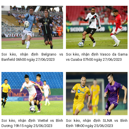
cầu thì đừng quên bỏ qua chuyên mục
Lịch Thi Đấu
của Website
kqbongda.net
, nhằm để cập nhật nhanh chóng và chính xác các
thông tin liên quan đến từng trận đấu bóng đá. Chia sẻ địa chỉ giải
trí uy tín, chất lượng này đến với Fan hâm mộ bóng đá các bạn
nhé!
--------------------------------
Lịch thi đấu bóng đá các giải nổi bật:
- Lịch thi đấu Ngoại hạng Anh
- Lịch thi đấu La Liga
Soi kèo, nhận định Belgrano vs
Soi kèo, nhận định Vasco da Gama
- Lịch thi đấu Bundesliga
Banfield 06h00 ngày 27/06/2023
vs Cuiaba 07h00 ngày 27/06/2023
- Lịch thi đấu Ligue 1
- Lịch thi đấu Serie A
- Lịch thi đấu V - League
- Lịch thi đấu Cup C1
Soi kèo, nhận định Viettel vs Bình
Soi kèo, nhận định SLNA vs Bình
Dương 19h15 ngày 25/06/2023
Định 18h00 ngày 25/06/2023