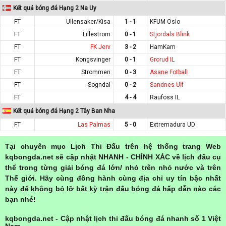
Kết quả bóng đá Hạng 2 Na Uy
FT
Ullensaker/Kisa
1 - 1
KFUM Oslo
FT
Lillestrom
0 - 1
Stjordals Blink
FT
FK Jerv
3 - 2
HamKam
FT
Kongsvinger
0 - 1
Grorud IL
FT
Strommen
0 - 3
Asane Fotball
FT
Sogndal
0 - 2
Sandnes Ulf
FT
4 - 4
Raufoss IL
Kết quả bóng đá Hạng 2 Tây Ban Nha
FT
Las Palmas
5 - 0
Extremadura UD
Tại chuyên mục Lịch Thi Đấu trên hệ thống trang Web
kqbongda.net sẽ cập nhật NHANH - CHÍNH XÁC về lịch đấu cụ
thể trong từng giải bóng đá lớn/ nhỏ trên nhỏ nước và trên
Thế giới. Hãy cùng đồng hành cùng địa chỉ uy tín bậc nhất
này để không bỏ lỡ bất kỳ trận đấu bóng đá hấp dẫn nào các
bạn nhé!
kqbongda.net - Cập nhật lịch thi đấu bóng đá nhanh số 1 Việt
Nam