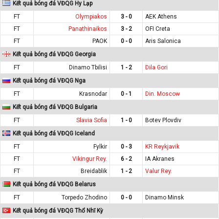
Kết quả bóng đá VĐQG Hy Lạp
FT
Olympiakos
3 - 0
AEK Athens
FT
Panathinaikos
3 - 2
OFI Creta
FT
PAOK
0 - 0
Aris Salonica
Kết quả bóng đá VĐQG Georgia
FT
Dinamo Tbilisi
1 - 2
Dila Gori
Kết quả bóng đá VĐQG Nga
FT
Krasnodar
0 - 1
Din. Moscow
Kết quả bóng đá VĐQG Bulgaria
FT
Slavia Sofia
1 - 0
Botev Plovdiv
Kết quả bóng đá VĐQG Iceland
FT
Fylkir
0 - 3
KR Reykjavik
FT
Vikingur Rey.
6 - 2
IA Akranes
FT
Breidablik
1 - 2
Valur Rey.
Kết quả bóng đá VĐQG Belarus
FT
Torpedo Zhodino
0 - 0
Dinamo Minsk
Kết quả bóng đá VĐQG Thổ Nhĩ Kỳ