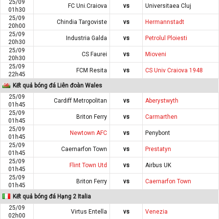
25/09
FC Uni.Craiova
vs
Universitaea Cluj
01h30
25/09
Chindia Targoviste
vs
Hermannstadt
20h00
25/09
Industria Galda
vs
Petrolul Ploiesti
20h30
25/09
CS Faurei
vs
Mioveni
20h30
25/09
FCM Resita
vs
CS Univ Craiova 1948
22h45
Kết quả bóng đá Liên đoàn Wales
25/09
Cardiff Metropolitan
vs
Aberystwyth
01h45
25/09
Briton Ferry
vs
Carmarthen
01h45
25/09
Newtown AFC
vs
Penybont
01h45
25/09
Caernarfon Town
vs
Prestatyn
01h45
25/09
Flint Town Utd
vs
Airbus UK
01h45
25/09
Briton Ferry
vs
Caernarfon Town
01h45
Kết quả bóng đá Hạng 2 Italia
25/09
Virtus Entella
vs
Venezia
02h00