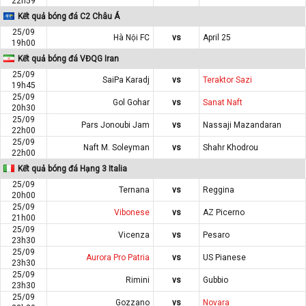
22h59
Kết quả bóng đá C2 Châu Á
25/09
Hà Nội FC
vs
April 25
19h00
Kết quả bóng đá VĐQG Iran
25/09
SaiPa Karadj
vs
Teraktor Sazi
19h45
25/09
Gol Gohar
vs
Sanat Naft
20h30
25/09
Pars Jonoubi Jam
vs
Nassaji Mazandaran
22h00
25/09
Naft M. Soleyman
vs
Shahr Khodrou
22h00
Kết quả bóng đá Hạng 3 Italia
25/09
Ternana
vs
Reggina
20h00
25/09
Vibonese
vs
AZ Picerno
21h00
25/09
Vicenza
vs
Pesaro
23h30
25/09
Aurora Pro Patria
vs
US Pianese
23h30
25/09
Rimini
vs
Gubbio
23h30
25/09
Gozzano
vs
Novara