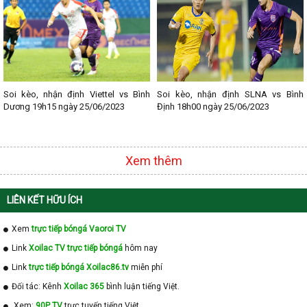
Soi kèo, nhận định Viettel vs Bình
Soi kèo, nhận định SLNA vs Bình
Dương 19h15 ngày 25/06/2023
Định 18h00 ngày 25/06/2023
Xem thêm
LIÊN KẾT HỮU ÍCH
Xem
trực tiếp bóngá Vaoroi TV
Link
Xoilac TV trực tiếp bóngá
hôm nay
Link
trực tiếp bóngá Xoilac86.tv
miễn phí
Đối tác: Kênh
Xoilac 365
bình luận tiếng Việt.
Xem:
90P TV
trực tuyến tiếng Việt