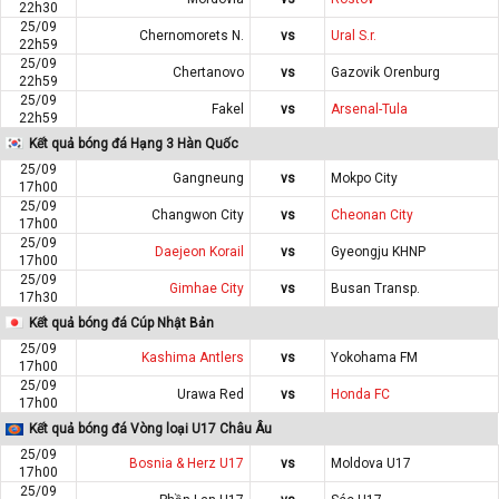
22h30
25/09
Chernomorets N.
vs
Ural S.r.
22h59
25/09
Chertanovo
vs
Gazovik Orenburg
22h59
25/09
Fakel
vs
Arsenal-Tula
22h59
Kết quả bóng đá Hạng 3 Hàn Quốc
25/09
Gangneung
vs
Mokpo City
17h00
25/09
Changwon City
vs
Cheonan City
17h00
25/09
Daejeon Korail
vs
Gyeongju KHNP
17h00
25/09
Gimhae City
vs
Busan Transp.
17h30
Kết quả bóng đá Cúp Nhật Bản
25/09
Kashima Antlers
vs
Yokohama FM
17h00
25/09
Urawa Red
vs
Honda FC
17h00
Kết quả bóng đá Vòng loại U17 Châu Âu
25/09
Bosnia & Herz U17
vs
Moldova U17
17h00
25/09