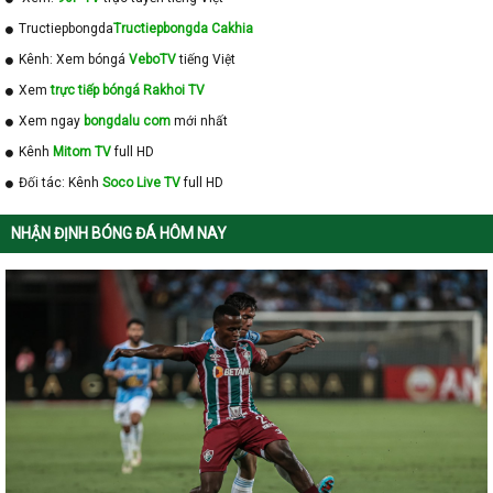
Tructiepbongda
Tructiepbongda Cakhia
Kênh: Xem bóngá
VeboTV
tiếng Việt
Xem
trực tiếp bóngá Rakhoi TV
Xem ngay
bongdalu com
mới nhất
Kênh
Mitom TV
full HD
Đối tác: Kênh
Soco Live TV
full HD
NHẬN ĐỊNH BÓNG ĐÁ HÔM NAY