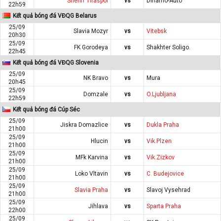
Sheriff Tiraspol
vs
Dinamo-Auto
22h59
Kết quả bóng đá VĐQG Belarus
25/09
Slavia Mozyr
vs
Vitebsk
20h30
25/09
FK Gorodeya
vs
Shakhter Soligo.
22h45
Kết quả bóng đá VĐQG Slovenia
25/09
NK Bravo
vs
Mura
20h45
25/09
Domzale
vs
O.Ljubljana
22h59
Kết quả bóng đá Cúp Séc
25/09
Jiskra Domazlice
vs
Dukla Praha
21h00
25/09
Hlucin
vs
Vik.Plzen
21h00
25/09
MFk Karvina
vs
Vik.Zizkov
21h00
25/09
Loko Vltavin
vs
C. Budejovice
21h00
25/09
Slavia Praha
vs
Slavoj Vysehrad
21h00
25/09
Jihlava
vs
Sparta Praha
22h00
25/09