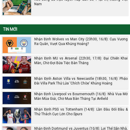
Nam
TIN MỚI
Nhận Định Wolves vs Man City (23h30, 16/8): Cựu Vương
Ra Quân, Vượt Qua Khủng Hoảng?
Nhận Định MU vs Arsenal (22h30, 17/8): Đại Chiến Khai
Màn, Chờ Đợi Bữa Tiệc Bàn Thắng
Nhận Định Aston Villa vs Newcastle (18h30, 16/8): Pháo
Đài Villa Park Thử Lửa 'Chích Chòe' Khủng Hoảng
Nhận Định Liverpool vs Bournemouth (16/8): Nhà Vua Mở
Màn Mùa Giải, Chờ Mưa Bàn Thắng Tại Anfield
Nhận Định PSG vs Tottenham (14/8): Lần Đầu Đối Đầu &
Thử Thách Cực Lớn Cho Spurs
Nhận Định Dortmund vs Juventus (10/8): Lợi Thế Sân Nhà,