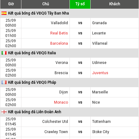
Giờ
Chủ
Tỷ số
Khách
Kết quả bóng đá VĐQG Tây Ban Nha
25/09
Valladolid
vs
Granada
00h00
25/09
Real Betis
vs
Levante
01h00
25/09
Barcelona
vs
Villarreal
02h00
Kết quả bóng đá VĐQG Italia
25/09
Verona
vs
Udinese
00h00
25/09
Brescia
vs
Juventus
02h00
Kết quả bóng đá VĐQG Pháp
25/09
Dijon
vs
Marseille
00h00
25/09
Monaco
vs
Nice
02h00
Kết quả bóng đá Liên Đoàn Anh
25/09
Colchester Utd
vs
Tottenham
01h45
25/09
Crawley Town
vs
Stoke City
01h45