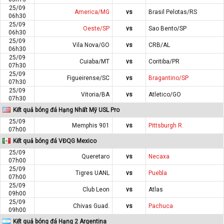
25/09
America/MG
vs
Brasil Pelotas/RS
06h30
25/09
Oeste/SP
vs
Sao Bento/SP
06h30
25/09
Vila Nova/GO
vs
CRB/AL
06h30
25/09
Cuiaba/MT
vs
Coritiba/PR
07h30
25/09
Figueirense/SC
vs
Bragantino/SP
07h30
25/09
Vitoria/BA
vs
Atletico/GO
07h30
Kết quả bóng đá Hạng Nhất Mỹ USL Pro
25/09
Memphis 901
vs
Pittsburgh R.
07h00
Kết quả bóng đá VĐQG Mexico
25/09
Queretaro
vs
Necaxa
07h00
25/09
Tigres UANL
vs
Puebla
07h00
25/09
Club Leon
vs
Atlas
09h00
25/09
Chivas Guad.
vs
Pachuca
09h00
Kết quả bóng đá Hạng 2 Argentina