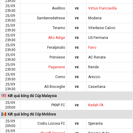
23h30
25/09
Avellino
vs
Virtus Francavilla
23h30
25/09
Sambenedettese
vs
Modena
23h30
25/09
Teramo
vs
Viterbese Calcio
23h30
25/09
Alto Adige
vs
US Fermana
23h30
25/09
Feralpisalo
vs
Fano
23h30
25/09
Pistoiese
vs
AC Renate
23h30
25/09
Paganese
vs
Rende
23h30
25/09
Como
vs
Arezzo
23h30
25/09
AS Bisceglie
vs
Casertana
23h30
Kết quả bóng đá Cúp Malaysia
25/09
PKNP FC
vs
Kedah FA
20h00
Kết quả bóng đá Cúp Moldova
25/09
Codru Lozova FC
vs
Speranta
20h00
25/09