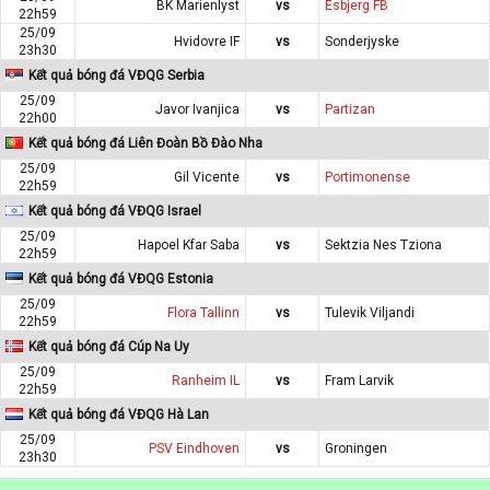
BK Marienlyst
vs
Esbjerg FB
22h59
25/09
Hvidovre IF
vs
Sonderjyske
23h30
Kết quả bóng đá VĐQG Serbia
25/09
Javor Ivanjica
vs
Partizan
22h00
Kết quả bóng đá Liên Đoàn Bồ Đào Nha
25/09
Gil Vicente
vs
Portimonense
22h59
Kết quả bóng đá VĐQG Israel
25/09
Hapoel Kfar Saba
vs
Sektzia Nes Tziona
22h59
Kết quả bóng đá VĐQG Estonia
25/09
Flora Tallinn
vs
Tulevik Viljandi
22h59
Kết quả bóng đá Cúp Na Uy
25/09
Ranheim IL
vs
Fram Larvik
22h59
Kết quả bóng đá VĐQG Hà Lan
25/09
PSV Eindhoven
vs
Groningen
23h30