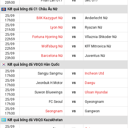
Phần Lan U17
vs
Séc U17
20h30
Kết quả bóng đá C1 Châu Âu Nữ
25/09
BIIK Kazygurt Nữ
vs
Anderlecht Nữ
17h00
25/09
Lyon Nữ
vs
Ryazan Nữ
21h30
25/09
Fortuna Hjorring Nữ
vs
Vllaznia Shkoder Nữ
22h59
25/09
Wolfsburg Nữ
vs
KFF Mitrovica Nữ
22h59
25/09
Barcelona Nữ
vs
Juventus Nữ
23h30
Kết quả bóng đá VĐQG Hàn Quốc
25/09
Sangju Sangmu
vs
Incheon Utd
17h00
25/09
Jeonbuk H.Motor
vs
Daegu
17h00
25/09
Suwon Bluewings
vs
Ulsan Hyundai
17h30
25/09
FC Seoul
vs
Gyeongnam
17h30
25/09
Seongnam
vs
Gangwon
17h30
Kết quả bóng đá VĐQG Kazakhstan
25/09