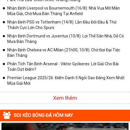
✓ Giải Cúp C2 Châu Âu;
Nhận Định Liverpool vs Bournemouth (16/8): Nhà Vua Mở Màn
Mùa Giải, Chờ Mưa Bàn Thắng Tại Anfield
✓ Giải VĐQG Tây Ban Nha;
Nhận Định PSG vs Tottenham (14/8): Lần Đầu Đối Đầu & Thử
✓ VĐQG Đức;
Thách Cực Lớn Cho Spurs
✓ Giải VĐQG Italia;
Nhận Định Dortmund vs Juventus (10/8): Lợi Thế Sân Nhà, Dễ Có
✓ VĐQG Pháp;
Mưa Bàn Thắng
Nhận Định Chelsea vs AC Milan (21h00, 10/8): Chờ Đợi Đại Tiệc
✓ Liên Đoàn Anh;
Bàn Thắng
✓ Cúp FA;
Phân Tích Tân Binh Arsenal - Viktor Gyökeres: Lời Giải Cho Bài
✓ U23 Châu Á;
Toán Dứt Điểm?
✓ Euro 2020;
Premier League 2025/26: Điểm Danh 5 Ngôi Sao Đáng Xem Nhất
Mùa Giải Mới
✓ VLWC KV Châu Á;
✓ Copa America 2020;
Xem thêm
✓ Các giải đấu bóng đá khác.
Vì vậy, đồng hành cùng với chuyên trang
kqbongda.net
các bạn
SOI KÈO BÓNG ĐÁ HÔM NAY
sẽ không bỏ lỡ bất kỳ trận đấu bóng đá nào, đặc biệt là những trận
bóng siêu kinh điển tại các giải bóng đá lớn nhất trên Thế giới. Tại