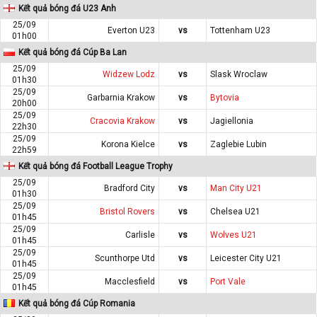
Kết quả bóng đá U23 Anh
25/09
Everton U23
vs
Tottenham U23
01h00
Kết quả bóng đá Cúp Ba Lan
25/09
Widzew Lodz
vs
Slask Wroclaw
01h30
25/09
Garbarnia Krakow
vs
Bytovia
20h00
25/09
Cracovia Krakow
vs
Jagiellonia
22h30
25/09
Korona Kielce
vs
Zaglebie Lubin
22h59
Kết quả bóng đá Football League Trophy
25/09
Bradford City
vs
Man City U21
01h30
25/09
Bristol Rovers
vs
Chelsea U21
01h45
25/09
Carlisle
vs
Wolves U21
01h45
25/09
Scunthorpe Utd
vs
Leicester City U21
01h45
25/09
Macclesfield
vs
Port Vale
01h45
Kết quả bóng đá Cúp Romania