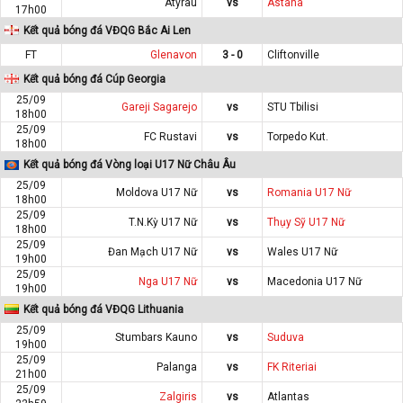
Atyrau
vs
Astana
17h00
Kết quả bóng đá VĐQG Bắc Ai Len
FT
Glenavon
3 - 0
Cliftonville
Kết quả bóng đá Cúp Georgia
25/09
Gareji Sagarejo
vs
STU Tbilisi
18h00
25/09
FC Rustavi
vs
Torpedo Kut.
18h00
Kết quả bóng đá Vòng loại U17 Nữ Châu Âu
25/09
Moldova U17 Nữ
vs
Romania U17 Nữ
18h00
25/09
T.N.Kỳ U17 Nữ
vs
Thụy Sỹ U17 Nữ
18h00
25/09
Đan Mạch U17 Nữ
vs
Wales U17 Nữ
19h00
25/09
Nga U17 Nữ
vs
Macedonia U17 Nữ
19h00
Kết quả bóng đá VĐQG Lithuania
25/09
Stumbars Kauno
vs
Suduva
19h00
25/09
Palanga
vs
FK Riteriai
21h00
25/09
Zalgiris
vs
Atlantas