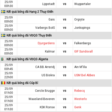
25/09
Lippstadt
vs
Wuppertaler
00h30
Kết quả bóng đá Hạng 2 Thụy Điển
25/09
Gais
vs
Orgryte
00h00
25/09
Varbergs BoIS
vs
Jonkopings
00h00
Kết quả bóng đá VĐQG Thụy Điển
25/09
Djurgardens
vs
Falkenbergs
00h00
25/09
Kalmar
vs
GIF Sundsvall
00h00
Kết quả bóng đá VĐQG Algeria
25/09
CA BB Arreridj
vs
Ain M'lila
00h45
25/09
US Biskra
vs
USM Bel Abbes
22h00
Kết quả bóng đá Cúp Bỉ
25/09
Cercle Brugge
vs
Rebecq
01h00
25/09
Waasland-Beveren
vs
Westerlo
01h00
25/09
KSK Ronse
vs
Genk
01h30