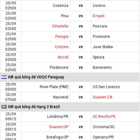
25/09
Cosenza
vs
Livorno
02h00
25/09
Pisa
vs
Empoli
02h00
25/09
Cittadella
vs
Pescara
02h00
25/09
Perugia
vs
Frosinone
02h00
25/09
Crotone
vs
Juve Stabia
02h00
25/09
Ascoli
vs
Spezia
02h00
25/09
Pordenone
vs
Benevento
02h00
Kết quả bóng đá VĐQG Paraguay
25/09
River Plate (PAR)
vs
CS San Lorenzo
05h00
25/09
Nacional
vs
Guarani CA
07h00
Kết quả bóng đá Hạng 2 Brazil
25/09
Londrina/PR
vs
SC Recife/PE
05h15
25/09
Guarani/SP
vs
Criciuma/SC
05h15
25/09
Botafogo/SP
vs
Operario/PR
05h15