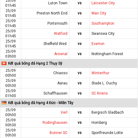
25/09
Luton Town
vs
Leicester City
01h45
25/09
Preston North End
vs
Man City
01h45
25/09
Portsmouth
vs
Southampton
01h45
25/09
Watford
vs
Swansea City
01h45
25/09
Sheffield Wed.
vs
Everton
01h45
25/09
Arsenal
vs
Nottingham Forest
03h00
Kết quả bóng đá Hạng 2 Thụy Sỹ
25/09
Chiasso
vs
Winterthur
00h00
25/09
Aarau
vs
Stade L. Ouchy
00h30
25/09
Schaffhausen
vs
SC Kriens
01h00
Kết quả bóng đá Hạng 4 Đức - Miền Tây
25/09
Verl
vs
Bergisch Gladbach
00h00
25/09
Rodinghausen
vs
Homberg
00h30
25/09
Bonner SC
vs
Sportfreunde Lotte
00h30