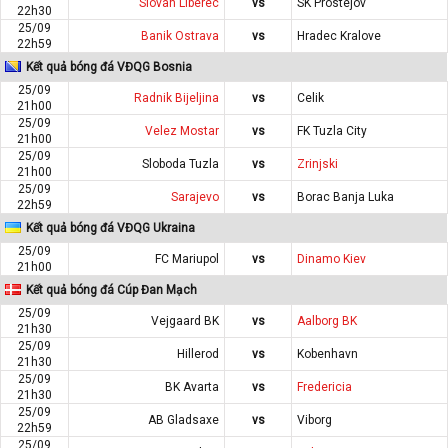
Slovan Liberec
vs
SK Prostejov
22h30
25/09
Banik Ostrava
vs
Hradec Kralove
22h59
Kết quả bóng đá VĐQG Bosnia
25/09
Radnik Bijeljina
vs
Celik
21h00
25/09
Velez Mostar
vs
FK Tuzla City
21h00
25/09
Sloboda Tuzla
vs
Zrinjski
21h00
25/09
Sarajevo
vs
Borac Banja Luka
22h59
Kết quả bóng đá VĐQG Ukraina
25/09
FC Mariupol
vs
Dinamo Kiev
21h00
Kết quả bóng đá Cúp Đan Mạch
25/09
Vejgaard BK
vs
Aalborg BK
21h30
25/09
Hillerod
vs
Kobenhavn
21h30
25/09
BK Avarta
vs
Fredericia
21h30
25/09
AB Gladsaxe
vs
Viborg
22h59
25/09