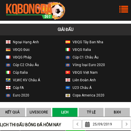
GIẢI ĐẤU
Ngoại Hạng Anh
VĐQG Tây Ban Nha
VĐQG Đức
VĐQG Italia
VĐQG Pháp
Cúp C1 Châu Âu
Cúp C2 Châu Âu
Vòng loại Euro 2020
Cúp Italia
VĐQG Việt Nam
VLWC KV Châu Á
Liên Đoàn Anh
Cúp FA
U23 Châu Á
Euro 2020
Copa America 2020
KẾT QUẢ
LIVESCORE
LỊCH
TỶ LỆ
BXH
LỊCH THI ĐẤU BÓNG ĐÁ HÔM NAY