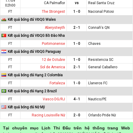
17/09
CA Palmaflor
vs
Real Santa Cruz
02h00
FT
The Strongest
1 - 0
Nacional Potosi
Kết quả bóng đá VĐQG Wales
FT
Aberystwyth
2 - 1
Connah's QN
Kết quả bóng đá VĐQG Bồ Đào Nha
FT
Portimonense
1 - 0
Chaves
Kết quả bóng đá VĐQG Paraguay
FT
12 de Octubre
1 - 0
Resistencia SC
FT
Sol de America
2 - 1
General Caballero
Kết quả bóng đá Hạng 2 Colombia
FT
Fortaleza
1 - 0
Llaneros FC
Kết quả bóng đá Hạng 2 Brazil
FT
Vasco DG/RJ
4 - 1
Nautico/PE
Kết quả bóng đá Nữ Mỹ
FT
Racing Louisville Nữ
2 - 0
Orlando Pride Nữ
Tại chuyên mục Lịch Thi Đấu trên hệ thống trang Web