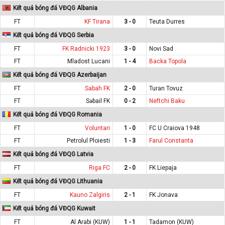
Kết quả bóng đá VĐQG Albania
FT
KF Tirana
3 - 0
Teuta Durres
Kết quả bóng đá VĐQG Serbia
FT
FK Radnicki 1923
3 - 0
Novi Sad
FT
Mladost Lucani
1 - 4
Backa Topola
Kết quả bóng đá VĐQG Azerbaijan
FT
Sabah FK
2 - 0
Turan Tovuz
FT
Səbail FK
0 - 2
Neftchi Baku
Kết quả bóng đá VĐQG Romania
FT
Voluntari
1 - 0
FC U Craiova 1948
FT
Petrolul Ploiesti
1 - 3
Farul Constanta
Kết quả bóng đá VĐQG Latvia
FT
Riga FC
2 - 0
FK Liepaja
Kết quả bóng đá VĐQG Lithuania
FT
Kauno Zalgiris
2 - 1
FK Jonava
Kết quả bóng đá VĐQG Kuwait
FT
Al Arabi (KUW)
1 - 1
Tadamon (KUW)