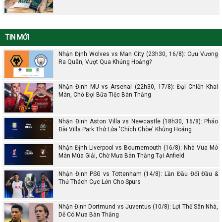
TIN MỚI
Nhận Định Wolves vs Man City (23h30, 16/8): Cựu Vương
Ra Quân, Vượt Qua Khủng Hoảng?
Nhận Định MU vs Arsenal (22h30, 17/8): Đại Chiến Khai
Màn, Chờ Đợi Bữa Tiệc Bàn Thắng
Nhận Định Aston Villa vs Newcastle (18h30, 16/8): Pháo
Đài Villa Park Thử Lửa 'Chích Chòe' Khủng Hoảng
Nhận Định Liverpool vs Bournemouth (16/8): Nhà Vua Mở
Màn Mùa Giải, Chờ Mưa Bàn Thắng Tại Anfield
Nhận Định PSG vs Tottenham (14/8): Lần Đầu Đối Đầu &
Thử Thách Cực Lớn Cho Spurs
Nhận Định Dortmund vs Juventus (10/8): Lợi Thế Sân Nhà,
Dễ Có Mưa Bàn Thắng