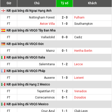
Giờ
Chủ
Tỷ số
Khách
Kết quả bóng đá Ngoại Hạng Anh
FT
Nottingham Forest
2 - 3
Fulham
FT
Aston Villa
1 - 0
Southampton
Kết quả bóng đá VĐQG Tây Ban Nha
FT
Valladolid
0 - 0
Cadiz
Kết quả bóng đá VĐQG Đức
FT
Mainz
0 - 1
Hertha Berlin
Kết quả bóng đá VĐQG Italia
FT
Salernitana
1 - 2
Lecce
Kết quả bóng đá VĐQG Pháp
FT
Auxerre
1 - 3
Lorient
Kết quả bóng đá Hạng 2 Mexico
FT
Tepatitlan FC
1 - 2
Venados
FT
Correcaminos
0 - 1
Dorados
Kết quả bóng đá VĐQG Mexico
FT
Cruz Azul
1 - 1
Club Leon