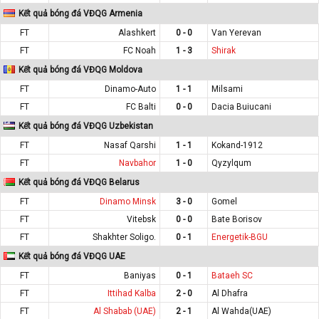
Kết quả bóng đá VĐQG Armenia
FT
Alashkert
0 - 0
Van Yerevan
FT
FC Noah
1 - 3
Shirak
Kết quả bóng đá VĐQG Moldova
FT
Dinamo-Auto
1 - 1
Milsami
FT
FC Balti
0 - 0
Dacia Buiucani
Kết quả bóng đá VĐQG Uzbekistan
FT
Nasaf Qarshi
1 - 1
Kokand-1912
FT
Navbahor
1 - 0
Qyzylqum
Kết quả bóng đá VĐQG Belarus
FT
Dinamo Minsk
3 - 0
Gomel
FT
Vitebsk
0 - 0
Bate Borisov
FT
Shakhter Soligo.
0 - 1
Energetik-BGU
Kết quả bóng đá VĐQG UAE
FT
Baniyas
0 - 1
Bataeh SC
FT
Ittihad Kalba
2 - 0
Al Dhafra
FT
Al Shabab (UAE)
2 - 1
Al Wahda(UAE)