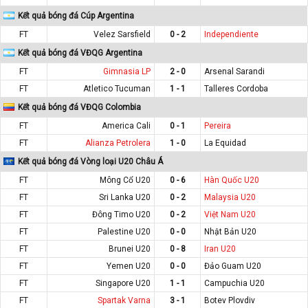
Kết quả bóng đá Cúp Argentina
FT
Velez Sarsfield
0 - 2
Independiente
Kết quả bóng đá VĐQG Argentina
FT
Gimnasia LP
2 - 0
Arsenal Sarandi
FT
Atletico Tucuman
1 - 1
Talleres Cordoba
Kết quả bóng đá VĐQG Colombia
FT
America Cali
0 - 1
Pereira
FT
Alianza Petrolera
1 - 0
La Equidad
Kết quả bóng đá Vòng loại U20 Châu Á
FT
Mông Cổ U20
0 - 6
Hàn Quốc U20
FT
Sri Lanka U20
0 - 2
Malaysia U20
FT
Đông Timo U20
0 - 2
Việt Nam U20
FT
Palestine U20
0 - 0
Nhật Bản U20
FT
Brunei U20
0 - 8
Iran U20
FT
Yemen U20
0 - 0
Đảo Guam U20
FT
Singapore U20
1 - 1
Campuchia U20
FT
Spartak Varna
3 - 1
Botev Plovdiv