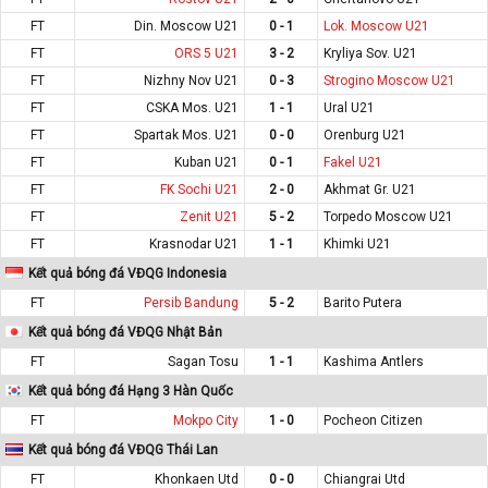
FT
Din. Moscow U21
0 - 1
Lok. Moscow U21
FT
ORS 5 U21
3 - 2
Kryliya Sov. U21
FT
Nizhny Nov U21
0 - 3
Strogino Moscow U21
FT
CSKA Mos. U21
1 - 1
Ural U21
FT
Spartak Mos. U21
0 - 0
Orenburg U21
FT
Kuban U21
0 - 1
Fakel U21
FT
FK Sochi U21
2 - 0
Akhmat Gr. U21
FT
Zenit U21
5 - 2
Torpedo Moscow U21
FT
Krasnodar U21
1 - 1
Khimki U21
Kết quả bóng đá VĐQG Indonesia
FT
Persib Bandung
5 - 2
Barito Putera
Kết quả bóng đá VĐQG Nhật Bản
FT
Sagan Tosu
1 - 1
Kashima Antlers
Kết quả bóng đá Hạng 3 Hàn Quốc
FT
Mokpo City
1 - 0
Pocheon Citizen
Kết quả bóng đá VĐQG Thái Lan
FT
Khonkaen Utd
0 - 0
Chiangrai Utd