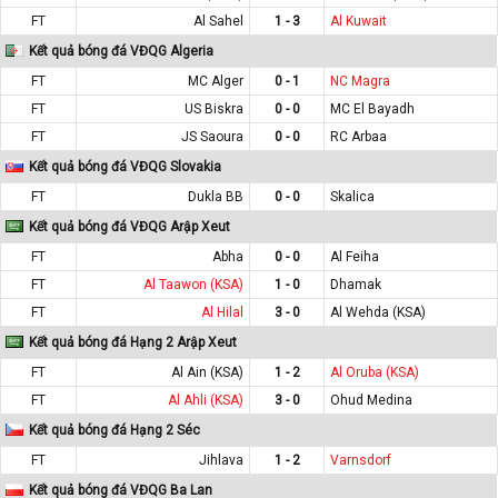
FT
Al Sahel
1 - 3
Al Kuwait
Kết quả bóng đá VĐQG Algeria
FT
MC Alger
0 - 1
NC Magra
FT
US Biskra
0 - 0
MC El Bayadh
FT
JS Saoura
0 - 0
RC Arbaa
Kết quả bóng đá VĐQG Slovakia
FT
Dukla BB
0 - 0
Skalica
Kết quả bóng đá VĐQG Arập Xeut
FT
Abha
0 - 0
Al Feiha
FT
Al Taawon (KSA)
1 - 0
Dhamak
FT
Al Hilal
3 - 0
Al Wehda (KSA)
Kết quả bóng đá Hạng 2 Arập Xeut
FT
Al Ain (KSA)
1 - 2
Al Oruba (KSA)
FT
Al Ahli (KSA)
3 - 0
Ohud Medina
Kết quả bóng đá Hạng 2 Séc
FT
Jihlava
1 - 2
Varnsdorf
Kết quả bóng đá VĐQG Ba Lan