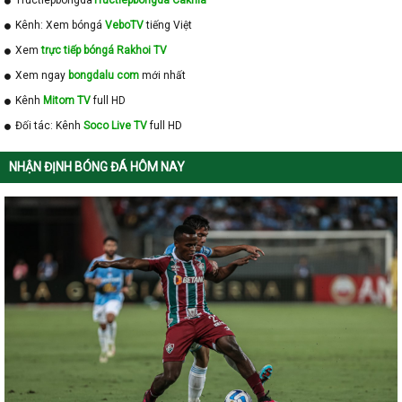
Tructiepbongda
Tructiepbongda Cakhia
Kênh: Xem bóngá
VeboTV
tiếng Việt
Xem
trực tiếp bóngá Rakhoi TV
Xem ngay
bongdalu com
mới nhất
Kênh
Mitom TV
full HD
Đối tác: Kênh
Soco Live TV
full HD
NHẬN ĐỊNH BÓNG ĐÁ HÔM NAY