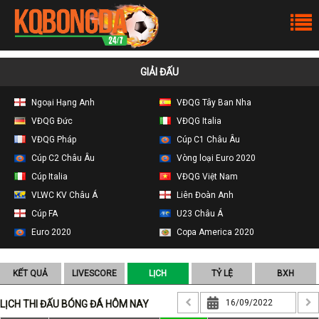
GIẢI ĐẤU
Ngoại Hạng Anh
VĐQG Tây Ban Nha
VĐQG Đức
VĐQG Italia
VĐQG Pháp
Cúp C1 Châu Âu
Cúp C2 Châu Âu
Vòng loại Euro 2020
Cúp Italia
VĐQG Việt Nam
VLWC KV Châu Á
Liên Đoàn Anh
Cúp FA
U23 Châu Á
Euro 2020
Copa America 2020
KẾT QUẢ
LIVESCORE
LỊCH
TỶ LỆ
BXH
LỊCH THI ĐẤU BÓNG ĐÁ HÔM NAY