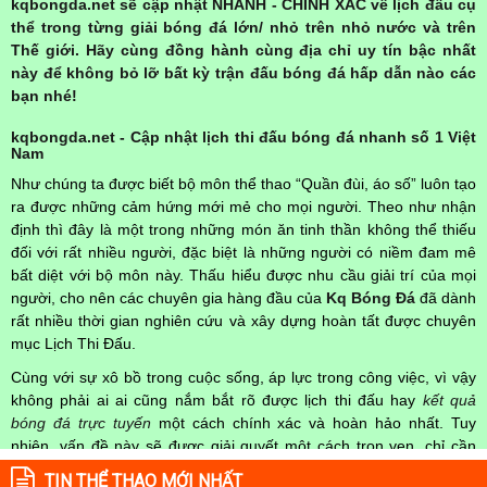
kqbongda.net sẽ cập nhật NHANH - CHÍNH XÁC về lịch đấu cụ
thể trong từng giải bóng đá lớn/ nhỏ trên nhỏ nước và trên
Thế giới. Hãy cùng đồng hành cùng địa chỉ uy tín bậc nhất
này để không bỏ lỡ bất kỳ trận đấu bóng đá hấp dẫn nào các
bạn nhé!
kqbongda.net - Cập nhật lịch thi đấu bóng đá nhanh số 1 Việt
Nam
Như chúng ta được biết bộ môn thể thao “Quần đùi, áo số” luôn tạo
ra được những cảm hứng mới mẻ cho mọi người. Theo như nhận
định thì đây là một trong những món ăn tinh thần không thể thiếu
đối với rất nhiều người, đặc biệt là những người có niềm đam mê
bất diệt với bộ môn này. Thấu hiểu được nhu cầu giải trí của mọi
người, cho nên các chuyên gia hàng đầu của
Kq Bóng Đá
đã dành
rất nhiều thời gian nghiên cứu và xây dựng hoàn tất được chuyên
mục Lịch Thi Đấu.
Cùng với sự xô bồ trong cuộc sống, áp lực trong công việc, vì vậy
không phải ai ai cũng nắm bắt rõ được lịch thi đấu hay
kết quả
bóng đá trực tuyến
một cách chính xác và hoàn hảo nhất. Tuy
nhiên, vấn đề này sẽ được giải quyết một cách trọn vẹn, chỉ cần
truy cập vào chuyên mục
Lịch Thi Đấu
của Website
kqbongda.net
TIN THỂ THAO MỚI NHẤT