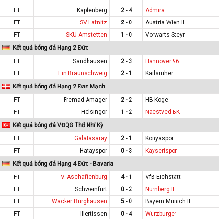
FT
Kapfenberg
2 - 4
Admira
FT
SV Lafnitz
2 - 0
Austria Wien II
FT
SKU Amstetten
1 - 0
Vorwarts Steyr
Kết quả bóng đá Hạng 2 Đức
FT
Sandhausen
2 - 3
Hannover 96
FT
Ein.Braunschweig
2 - 1
Karlsruher
Kết quả bóng đá Hạng 2 Đan Mạch
FT
Fremad Amager
2 - 2
HB Koge
FT
Helsingor
1 - 2
Naestved BK
Kết quả bóng đá VĐQG Thổ Nhĩ Kỳ
FT
Galatasaray
2 - 1
Konyaspor
FT
Hatayspor
0 - 3
Kayserispor
Kết quả bóng đá Hạng 4 Đức - Bavaria
FT
V. Aschaffenburg
4 - 1
VfB Eichstatt
FT
Schweinfurt
0 - 2
Nurnberg II
FT
Wacker Burghausen
5 - 0
Bayern Munich II
FT
Illertissen
0 - 4
Wurzburger