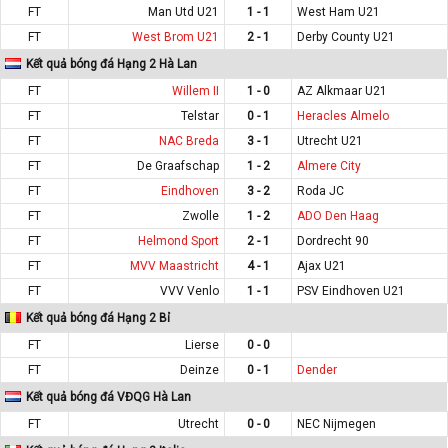
FT
Man Utd U21
1 - 1
West Ham U21
FT
West Brom U21
2 - 1
Derby County U21
Kết quả bóng đá Hạng 2 Hà Lan
FT
Willem II
1 - 0
AZ Alkmaar U21
FT
Telstar
0 - 1
Heracles Almelo
FT
NAC Breda
3 - 1
Utrecht U21
FT
De Graafschap
1 - 2
Almere City
FT
Eindhoven
3 - 2
Roda JC
FT
Zwolle
1 - 2
ADO Den Haag
FT
Helmond Sport
2 - 1
Dordrecht 90
FT
MVV Maastricht
4 - 1
Ajax U21
FT
VVV Venlo
1 - 1
PSV Eindhoven U21
Kết quả bóng đá Hạng 2 Bỉ
FT
Lierse
0 - 0
FT
Deinze
0 - 1
Dender
Kết quả bóng đá VĐQG Hà Lan
FT
Utrecht
0 - 0
NEC Nijmegen