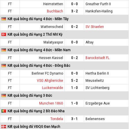
FT
Heimstetten
0 - 0
Greuther Furth II
FT
Buchbach
3 - 2
Hankofen-Hailing
Kết quả bóng đá Hạng 4 Đức - Miền Tây
FT
Wattenscheid
0 - 2
SV Straelen
Kết quả bóng đá Hạng 2 Thổ Nhĩ Kỳ
FT
Malatyaspor
0 - 0
Altay
Kết quả bóng đá Hạng 4 Đức - Miền Nam
FT
Hessen Kassel
0 - 2
Barockstadt FL
Kết quả bóng đá Hạng 4 Đức - Đông Bắc
FT
Berliner FC Dynamo
0 - 0
Hertha Berlin II
FT
VSG Altglienicke
5 - 2
Meuselwitz
FT
Luckenwalde
1 - 0
SV Lichtenberg
Kết quả bóng đá Hạng 3 Đức
FT
Munchen 1860
1 - 0
Erzgebirge Aue
Kết quả bóng đá Hạng 2 Bồ Đào Nha
FT
Tondela
3 - 1
Belenenses
Kết quả bóng đá VĐQG Đan Mạch