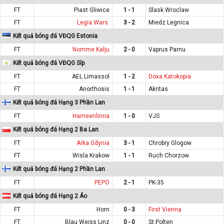
FT
Piast Gliwice
1 - 1
Slask Wroclaw
FT
Legia Wars.
3 - 2
Miedz Legnica
Kết quả bóng đá VĐQG Estonia
FT
Nomme Kalju
2 - 0
Vaprus Parnu
Kết quả bóng đá VĐQG Síp
FT
AEL Limassol
1 - 2
Doxa Katokopia
FT
Anorthosis
1 - 1
Akritas
Kết quả bóng đá Hạng 3 Phần Lan
FT
Hameenlinna
1 - 0
VJS
Kết quả bóng đá Hạng 2 Ba Lan
FT
Arka Gdynia
3 - 1
Chrobry Glogow
FT
Wisla Krakow
1 - 1
Ruch Chorzow
Kết quả bóng đá Hạng 2 Phần Lan
FT
PEPO
2 - 1
PK-35
Kết quả bóng đá Hạng 2 Áo
FT
Horn
0 - 3
First Vienna
FT
Blau Weiss Linz
0 - 0
St.Polten