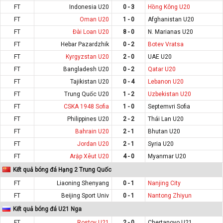
FT
Indonesia U20
0 - 3
Hồng Kông U20
FT
Oman U20
1 - 0
Afghanistan U20
FT
Đài Loan U20
8 - 0
N. Marianas U20
FT
Hebar Pazardzhik
0 - 2
Botev Vratsa
FT
Kyrgyzstan U20
2 - 0
UAE U20
FT
Bangladesh U20
0 - 2
Qatar U20
FT
Tajikistan U20
0 - 4
Lebanon U20
FT
Trung Quốc U20
1 - 2
Uzbekistan U20
FT
CSKA 1948 Sofia
1 - 0
Septemvri Sofia
FT
Philippines U20
2 - 2
Thái Lan U20
FT
Bahrain U20
2 - 1
Bhutan U20
FT
Jordan U20
2 - 1
Syria U20
FT
Arập Xêut U20
4 - 0
Myanmar U20
Kết quả bóng đá Hạng 2 Trung Quốc
FT
Liaoning Shenyang
0 - 1
Nanjing City
FT
Beijing Sport Univ
0 - 1
Nantong Zhiyun
Kết quả bóng đá U21 Nga
FT
Rostov U21
2 - 0
Chertanovo U21