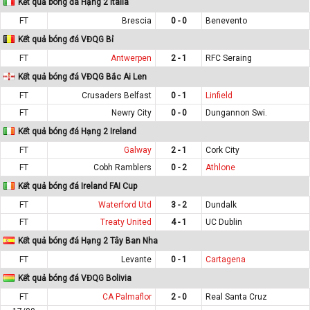
Kết quả bóng đá Hạng 2 Italia
FT
Brescia
0 - 0
Benevento
Kết quả bóng đá VĐQG Bỉ
FT
Antwerpen
2 - 1
RFC Seraing
Kết quả bóng đá VĐQG Bắc Ai Len
FT
Crusaders Belfast
0 - 1
Linfield
FT
Newry City
0 - 0
Dungannon Swi.
Kết quả bóng đá Hạng 2 Ireland
FT
Galway
2 - 1
Cork City
FT
Cobh Ramblers
0 - 2
Athlone
Kết quả bóng đá Ireland FAI Cup
FT
Waterford Utd
3 - 2
Dundalk
FT
Treaty United
4 - 1
UC Dublin
Kết quả bóng đá Hạng 2 Tây Ban Nha
FT
Levante
0 - 1
Cartagena
Kết quả bóng đá VĐQG Bolivia
FT
CA Palmaflor
2 - 0
Real Santa Cruz