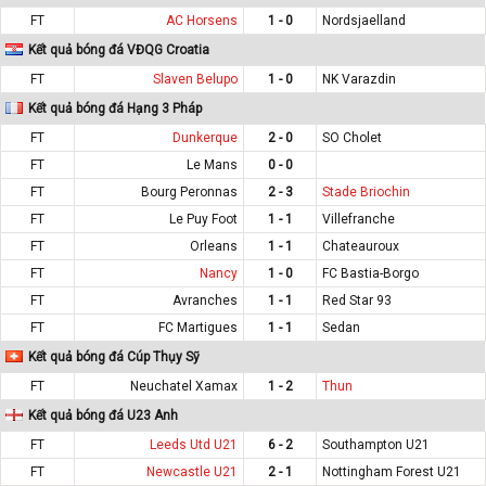
FT
AC Horsens
1 - 0
Nordsjaelland
Kết quả bóng đá VĐQG Croatia
FT
Slaven Belupo
1 - 0
NK Varazdin
Kết quả bóng đá Hạng 3 Pháp
FT
Dunkerque
2 - 0
SO Cholet
FT
Le Mans
0 - 0
FT
Bourg Peronnas
2 - 3
Stade Briochin
FT
Le Puy Foot
1 - 1
Villefranche
FT
Orleans
1 - 1
Chateauroux
FT
Nancy
1 - 0
FC Bastia-Borgo
FT
Avranches
1 - 1
Red Star 93
FT
FC Martigues
1 - 1
Sedan
Kết quả bóng đá Cúp Thụy Sỹ
FT
Neuchatel Xamax
1 - 2
Thun
Kết quả bóng đá U23 Anh
FT
Leeds Utd U21
6 - 2
Southampton U21
FT
Newcastle U21
2 - 1
Nottingham Forest U21