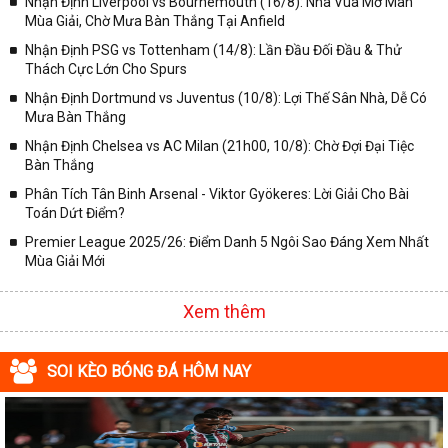
Nhận Định Liverpool vs Bournemouth (16/8): Nhà Vua Mở Màn
Mùa Giải, Chờ Mưa Bàn Thắng Tại Anfield
✓ Giải VĐQG Tây Ban Nha;
Nhận Định PSG vs Tottenham (14/8): Lần Đầu Đối Đầu & Thử
✓ VĐQG Đức;
Thách Cực Lớn Cho Spurs
✓ Giải VĐQG Italia;
Nhận Định Dortmund vs Juventus (10/8): Lợi Thế Sân Nhà, Dễ Có
✓ VĐQG Pháp;
Mưa Bàn Thắng
Nhận Định Chelsea vs AC Milan (21h00, 10/8): Chờ Đợi Đại Tiệc
✓ Liên Đoàn Anh;
Bàn Thắng
✓ Cúp FA;
Phân Tích Tân Binh Arsenal - Viktor Gyökeres: Lời Giải Cho Bài
✓ U23 Châu Á;
Toán Dứt Điểm?
✓ Euro 2020;
Premier League 2025/26: Điểm Danh 5 Ngôi Sao Đáng Xem Nhất
Mùa Giải Mới
✓ VLWC KV Châu Á;
✓ Copa America 2020;
Xem thêm
✓ Các giải đấu bóng đá khác.
Vì vậy, đồng hành cùng với chuyên trang
kqbongda.net
các bạn
SOI KÈO BÓNG ĐÁ HÔM NAY
sẽ không bỏ lỡ bất kỳ trận đấu bóng đá nào, đặc biệt là những trận
bóng siêu kinh điển tại các giải bóng đá lớn nhất trên Thế giới. Tại
đây, mọi người sẽ có thể khai thác thêm được rất nhiều những
thông tin liên quan đến trận đấu bóng đá sắp diễn ra như: