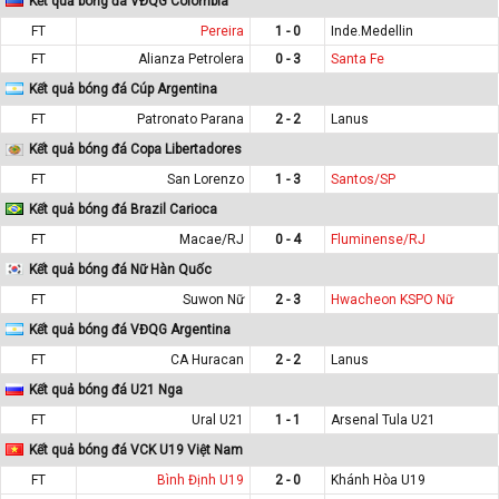
Kết quả bóng đá VĐQG Colombia
FT
Pereira
1 - 0
Inde.Medellin
FT
Alianza Petrolera
0 - 3
Santa Fe
Kết quả bóng đá Cúp Argentina
FT
Patronato Parana
2 - 2
Lanus
Kết quả bóng đá Copa Libertadores
FT
San Lorenzo
1 - 3
Santos/SP
Kết quả bóng đá Brazil Carioca
FT
Macae/RJ
0 - 4
Fluminense/RJ
Kết quả bóng đá Nữ Hàn Quốc
FT
Suwon Nữ
2 - 3
Hwacheon KSPO Nữ
Kết quả bóng đá VĐQG Argentina
FT
CA Huracan
2 - 2
Lanus
Kết quả bóng đá U21 Nga
FT
Ural U21
1 - 1
Arsenal Tula U21
Kết quả bóng đá VCK U19 Việt Nam
FT
Bình Định U19
2 - 0
Khánh Hòa U19