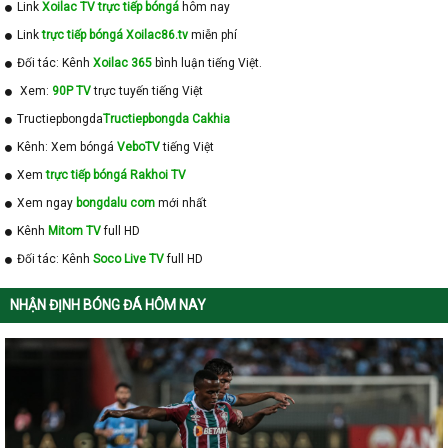
Link
Xoilac TV trực tiếp bóngá
hôm nay
Link
trực tiếp bóngá Xoilac86.tv
miễn phí
Đối tác: Kênh
Xoilac 365
bình luận tiếng Việt.
Xem:
90P TV
trực tuyến tiếng Việt
Tructiepbongda
Tructiepbongda Cakhia
Kênh: Xem bóngá
VeboTV
tiếng Việt
Xem
trực tiếp bóngá Rakhoi TV
Xem ngay
bongdalu com
mới nhất
Kênh
Mitom TV
full HD
Đối tác: Kênh
Soco Live TV
full HD
NHẬN ĐỊNH BÓNG ĐÁ HÔM NAY