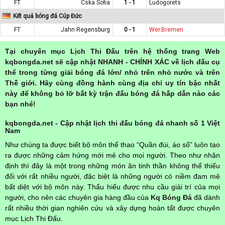
FT
Cska Sofia
1 - 1
Ludogorets
Kết quả bóng đá Cúp Đức
FT
Jahn Regensburg
0 - 1
Wer.Bremen
Tại chuyên mục Lịch Thi Đấu trên hệ thống trang Web
kqbongda.net sẽ cập nhật NHANH - CHÍNH XÁC về lịch đấu cụ
thể trong từng giải bóng đá lớn/ nhỏ trên nhỏ nước và trên
Thế giới. Hãy cùng đồng hành cùng địa chỉ uy tín bậc nhất
này để không bỏ lỡ bất kỳ trận đấu bóng đá hấp dẫn nào các
bạn nhé!
kqbongda.net - Cập nhật lịch thi đấu bóng đá nhanh số 1 Việt
Nam
Như chúng ta được biết bộ môn thể thao “Quần đùi, áo số” luôn tạo
ra được những cảm hứng mới mẻ cho mọi người. Theo như nhận
định thì đây là một trong những món ăn tinh thần không thể thiếu
đối với rất nhiều người, đặc biệt là những người có niềm đam mê
bất diệt với bộ môn này. Thấu hiểu được nhu cầu giải trí của mọi
người, cho nên các chuyên gia hàng đầu của
Kq Bóng Đá
đã dành
rất nhiều thời gian nghiên cứu và xây dựng hoàn tất được chuyên
mục Lịch Thi Đấu.