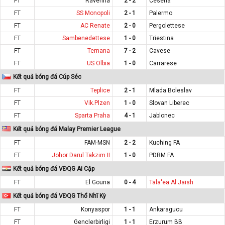
FT
Ravenna
2 - 2
Cesena
FT
SS Monopoli
2 - 1
Palermo
FT
AC Renate
2 - 0
Pergolettese
FT
Sambenedettese
1 - 0
Triestina
FT
Ternana
7 - 2
Cavese
FT
US Olbia
1 - 0
Carrarese
Kết quả bóng đá Cúp Séc
FT
Teplice
2 - 1
Mlada Boleslav
FT
Vik.Plzen
1 - 0
Slovan Liberec
FT
Sparta Praha
4 - 1
Jablonec
Kết quả bóng đá Malay Premier League
FT
FAM-MSN
2 - 2
Kuching FA
FT
Johor Darul Takzim II
1 - 0
PDRM FA
Kết quả bóng đá VĐQG Ai Cập
FT
El Gouna
0 - 4
Tala'ea Al Jaish
Kết quả bóng đá VĐQG Thổ Nhĩ Kỳ
FT
Konyaspor
1 - 1
Ankaragucu
FT
Genclerbirligi
1 - 1
Erzurum BB