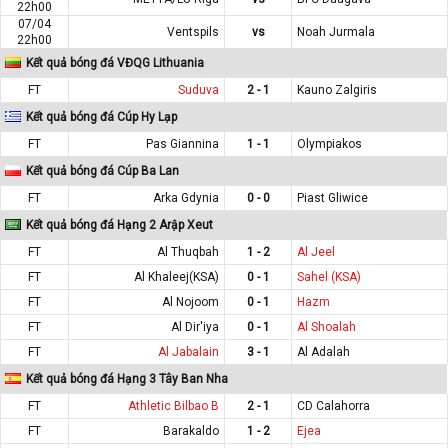
22h00
07/04
Ventspils
vs
Noah Jurmala
22h00
Kết quả bóng đá VĐQG Lithuania
FT
Suduva
2 - 1
Kauno Zalgiris
Kết quả bóng đá Cúp Hy Lạp
FT
Pas Giannina
1 - 1
Olympiakos
Kết quả bóng đá Cúp Ba Lan
FT
Arka Gdynia
0 - 0
Piast Gliwice
Kết quả bóng đá Hạng 2 Arập Xeut
FT
Al Thuqbah
1 - 2
Al Jeel
FT
Al Khaleej(KSA)
0 - 1
Sahel (KSA)
FT
Al Nojoom
0 - 1
Hazm
FT
Al Dir'iya
0 - 1
Al Shoalah
FT
Al Jabalain
3 - 1
Al Adalah
Kết quả bóng đá Hạng 3 Tây Ban Nha
FT
Athletic Bilbao B
2 - 1
CD Calahorra
FT
Barakaldo
1 - 2
Ejea