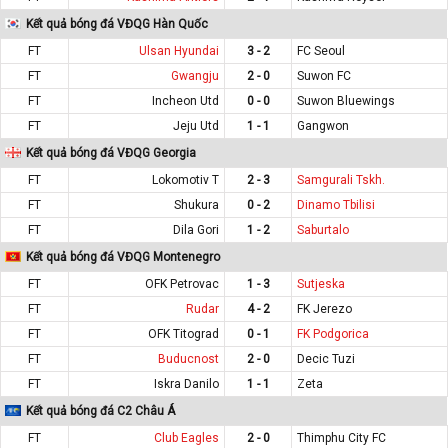
Kết quả bóng đá VĐQG Hàn Quốc
FT
Ulsan Hyundai
3 - 2
FC Seoul
FT
Gwangju
2 - 0
Suwon FC
FT
Incheon Utd
0 - 0
Suwon Bluewings
FT
Jeju Utd
1 - 1
Gangwon
Kết quả bóng đá VĐQG Georgia
FT
Lokomotiv T
2 - 3
Samgurali Tskh.
FT
Shukura
0 - 2
Dinamo Tbilisi
FT
Dila Gori
1 - 2
Saburtalo
Kết quả bóng đá VĐQG Montenegro
FT
OFK Petrovac
1 - 3
Sutjeska
FT
Rudar
4 - 2
FK Jerezo
FT
OFK Titograd
0 - 1
FK Podgorica
FT
Buducnost
2 - 0
Decic Tuzi
FT
Iskra Danilo
1 - 1
Zeta
Kết quả bóng đá C2 Châu Á
FT
Club Eagles
2 - 0
Thimphu City FC