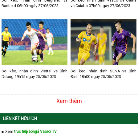
Soi kèo, nhận định Belgrano vs
Soi kèo, nhận định Vasco da Gama
- Lịch thi đấu Bundesliga
Banfield 06h00 ngày 27/06/2023
vs Cuiaba 07h00 ngày 27/06/2023
- Lịch thi đấu Ligue 1
- Lịch thi đấu Serie A
- Lịch thi đấu V - League
- Lịch thi đấu Cup C1
Soi kèo, nhận định Viettel vs Bình
Soi kèo, nhận định SLNA vs Bình
Dương 19h15 ngày 25/06/2023
Định 18h00 ngày 25/06/2023
Xem thêm
LIÊN KẾT HỮU ÍCH
Xem
trực tiếp bóngá Vaoroi TV