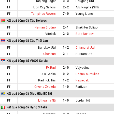
FT
Tanjong Pagar
3 - 3
Hougang Utd
FT
Lion City Sailors
2 - 2
Alb. Niigata (SIN)
FT
Tampines Rovers
7 - 0
Young Lions
Kết quả bóng đá Cúp Belarus
FT
Neman Grodno
2 - 1
Shakhter Soligo.
FT
Vitebsk
2 - 3
Bate Borisov
Kết quả bóng đá Cúp Thái Lan
FT
Bangkok Utd
1 - 2
Chiangrai Utd
FT
Chonburi
2 - 1
Buriram Utd
Kết quả bóng đá VĐQG Serbia
FT
FK Rad
2 - 0
Vojvodina
FT
OFK Backa
0 - 2
Radnik Surdulica
FT
Radnicki Nis
1 - 2
Napredak
FT
Crvena Zvezda
1 - 0
Partizan
Kết quả bóng đá Giao Hữu BD Nữ
FT
Lithuania Nữ
1 - 0
Jordan Nữ
Kết quả bóng đá Hạng 3 Italia