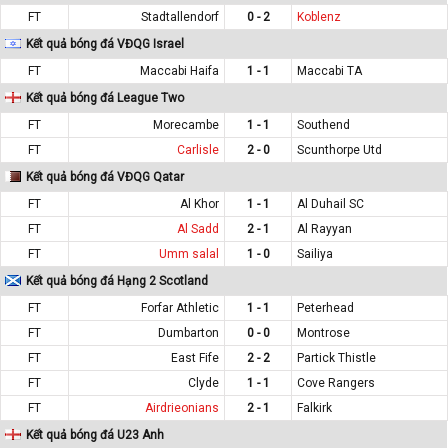
FT
Stadtallendorf
0 - 2
Koblenz
Kết quả bóng đá VĐQG Israel
FT
Maccabi Haifa
1 - 1
Maccabi TA
Kết quả bóng đá League Two
FT
Morecambe
1 - 1
Southend
FT
Carlisle
2 - 0
Scunthorpe Utd
Kết quả bóng đá VĐQG Qatar
FT
Al Khor
1 - 1
Al Duhail SC
FT
Al Sadd
2 - 1
Al Rayyan
FT
Umm salal
1 - 0
Sailiya
Kết quả bóng đá Hạng 2 Scotland
FT
Forfar Athletic
1 - 1
Peterhead
FT
Dumbarton
0 - 0
Montrose
FT
East Fife
2 - 2
Partick Thistle
FT
Clyde
1 - 1
Cove Rangers
FT
Airdrieonians
2 - 1
Falkirk
Kết quả bóng đá U23 Anh