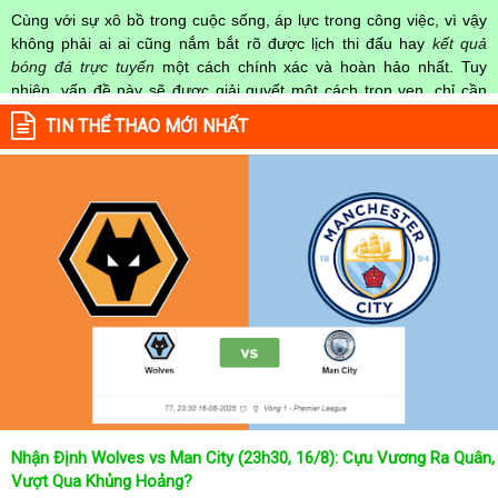
Cùng với sự xô bồ trong cuộc sống, áp lực trong công việc, vì vậy
không phải ai ai cũng nắm bắt rõ được lịch thi đấu hay
kết quả
bóng đá trực tuyến
một cách chính xác và hoàn hảo nhất. Tuy
nhiên, vấn đề này sẽ được giải quyết một cách trọn vẹn, chỉ cần
truy cập vào chuyên mục
Lịch Thi Đấu
của Website
kqbongda.net
TIN THỂ THAO MỚI NHẤT
mọi người hoàn toàn nắm rõ được chính xác về thời gian các trận
đấu bóng đá Việt Nam hay trên Thế giới diễn ra trong thời gian sắp
tới. Hoặc thời gian trận đấu bóng đá đang diễn ra hiện tại,
kết quả
bóng đá
cả 2 đội tuyển bóng đá đang đạt được.
Không chỉ dừng lại ở đó, những người hâm mộ bóng đá có thể cập
nhật được chính xác về lịch phát sóng bóng đá được tường thuật
trực tiếp ở trên những kênh truyền hình thể thao lớn nhất hiện nay
như: VTV3, K+, SCTV, Thể thao TV,... Nếu như bạn không muốn
bỏ lỡ bất kỳ một trận đấu bóng đá nào trong từng mùa giải, hãy
thường xuyên vào chuyên mục
Lịch Thi Đấu
tại chuyên trang
Kqbongda
để cập nhật thông tin chính xác nhất nhé!
Lịch thi đấu được cập nhật chính xác trong toàn bộ các giải
đấu
Nhận Định Wolves vs Man City (23h30, 16/8): Cựu Vương Ra Quân,
Tại
Lịch Thi Đấu
của chuyên trang
kqbongda.net
sẽ cập nhanh
Vượt Qua Khủng Hoảng?
chóng và chính xác nhất thời gian từng trận đấu bóng đá diễn ra ở