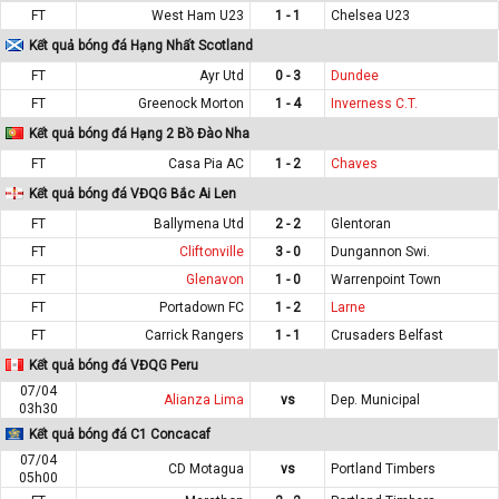
FT
West Ham U23
1 - 1
Chelsea U23
Kết quả bóng đá Hạng Nhất Scotland
FT
Ayr Utd
0 - 3
Dundee
FT
Greenock Morton
1 - 4
Inverness C.T.
Kết quả bóng đá Hạng 2 Bồ Đào Nha
FT
Casa Pia AC
1 - 2
Chaves
Kết quả bóng đá VĐQG Bắc Ai Len
FT
Ballymena Utd
2 - 2
Glentoran
FT
Cliftonville
3 - 0
Dungannon Swi.
FT
Glenavon
1 - 0
Warrenpoint Town
FT
Portadown FC
1 - 2
Larne
FT
Carrick Rangers
1 - 1
Crusaders Belfast
Kết quả bóng đá VĐQG Peru
07/04
Alianza Lima
vs
Dep. Municipal
03h30
Kết quả bóng đá C1 Concacaf
07/04
CD Motagua
vs
Portland Timbers
05h00