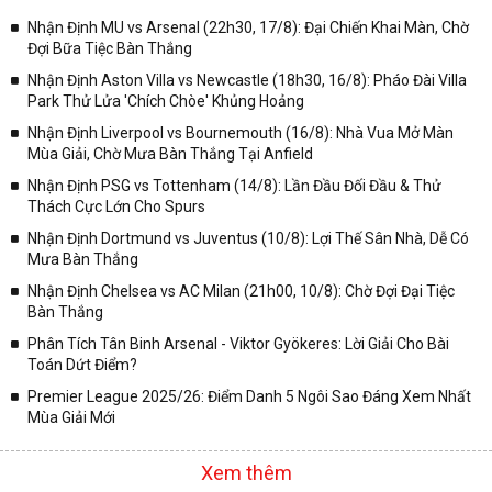
trong từng giải đấu như:
Nhận Định MU vs Arsenal (22h30, 17/8): Đại Chiến Khai Màn, Chờ
Đợi Bữa Tiệc Bàn Thắng
✓ Giải đấu bóng đá Ngoại hạng Anh;
Nhận Định Aston Villa vs Newcastle (18h30, 16/8): Pháo Đài Villa
✓ Giải bóng Cúp C1 Châu Âu;
Park Thử Lửa 'Chích Chòe' Khủng Hoảng
✓ Giải Cúp C2 Châu Âu;
Nhận Định Liverpool vs Bournemouth (16/8): Nhà Vua Mở Màn
Mùa Giải, Chờ Mưa Bàn Thắng Tại Anfield
✓ Giải VĐQG Tây Ban Nha;
Nhận Định PSG vs Tottenham (14/8): Lần Đầu Đối Đầu & Thử
✓ VĐQG Đức;
Thách Cực Lớn Cho Spurs
✓ Giải VĐQG Italia;
Nhận Định Dortmund vs Juventus (10/8): Lợi Thế Sân Nhà, Dễ Có
✓ VĐQG Pháp;
Mưa Bàn Thắng
Nhận Định Chelsea vs AC Milan (21h00, 10/8): Chờ Đợi Đại Tiệc
✓ Liên Đoàn Anh;
Bàn Thắng
✓ Cúp FA;
Phân Tích Tân Binh Arsenal - Viktor Gyökeres: Lời Giải Cho Bài
✓ U23 Châu Á;
Toán Dứt Điểm?
✓ Euro 2020;
Premier League 2025/26: Điểm Danh 5 Ngôi Sao Đáng Xem Nhất
Mùa Giải Mới
✓ VLWC KV Châu Á;
✓ Copa America 2020;
Xem thêm