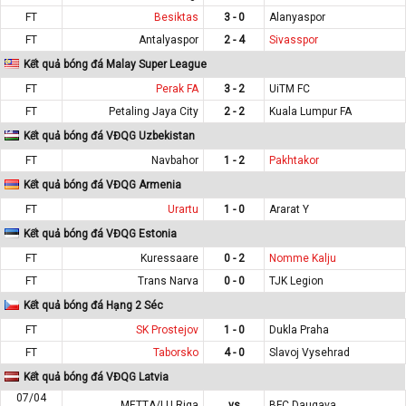
FT
Besiktas
3 - 0
Alanyaspor
FT
Antalyaspor
2 - 4
Sivasspor
Kết quả bóng đá Malay Super League
FT
Perak FA
3 - 2
UiTM FC
FT
Petaling Jaya City
2 - 2
Kuala Lumpur FA
Kết quả bóng đá VĐQG Uzbekistan
FT
Navbahor
1 - 2
Pakhtakor
Kết quả bóng đá VĐQG Armenia
FT
Urartu
1 - 0
Ararat Y
Kết quả bóng đá VĐQG Estonia
FT
Kuressaare
0 - 2
Nomme Kalju
FT
Trans Narva
0 - 0
TJK Legion
Kết quả bóng đá Hạng 2 Séc
FT
SK Prostejov
1 - 0
Dukla Praha
FT
Taborsko
4 - 0
Slavoj Vysehrad
Kết quả bóng đá VĐQG Latvia
07/04
METTA/LU Riga
vs
BFC Daugava