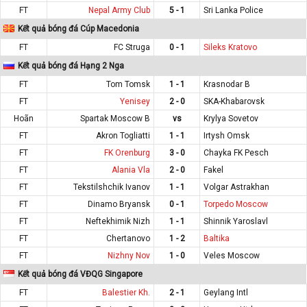
FT
Nepal Army Club
5 - 1
Sri Lanka Police
Kết quả bóng đá Cúp Macedonia
FT
FC Struga
0 - 1
Sileks Kratovo
Kết quả bóng đá Hạng 2 Nga
FT
Tom Tomsk
1 - 1
Krasnodar B
FT
Yenisey
2 - 0
SKA-Khabarovsk
Hoãn
Spartak Moscow B
vs
Krylya Sovetov
FT
Akron Togliatti
1 - 1
Irtysh Omsk
FT
FK Orenburg
3 - 0
Chayka FK Pesch
FT
Alania Vla
2 - 0
Fakel
FT
Tekstilshchik Ivanov
1 - 1
Volgar Astrakhan
FT
Dinamo Bryansk
0 - 1
Torpedo Moscow
FT
Neftekhimik Nizh
1 - 1
Shinnik Yaroslavl
FT
Chertanovo
1 - 2
Baltika
FT
Nizhny Nov
1 - 0
Veles Moscow
Kết quả bóng đá VĐQG Singapore
FT
Balestier Kh.
2 - 1
Geylang Intl