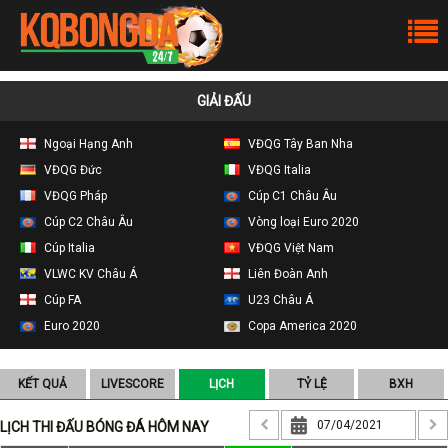
GIẢI ĐẤU
Ngoại Hạng Anh
VĐQG Tây Ban Nha
VĐQG Đức
VĐQG Italia
VĐQG Pháp
Cúp C1 Châu Âu
Cúp C2 Châu Âu
Vòng loại Euro 2020
Cúp Italia
VĐQG Việt Nam
VLWC KV Châu Á
Liên Đoàn Anh
Cúp FA
U23 Châu Á
Euro 2020
Copa America 2020
KẾT QUẢ
LIVESCORE
LỊCH
TỶ LỆ
BXH
LỊCH THI ĐẤU BÓNG ĐÁ HÔM NAY