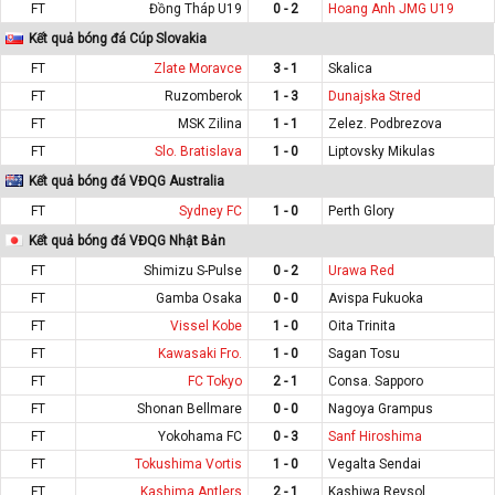
FT
Đồng Tháp U19
0 - 2
Hoang Anh JMG U19
Kết quả bóng đá Cúp Slovakia
FT
Zlate Moravce
3 - 1
Skalica
FT
Ruzomberok
1 - 3
Dunajska Stred
FT
MSK Zilina
1 - 1
Zelez. Podbrezova
FT
Slo. Bratislava
1 - 0
Liptovsky Mikulas
Kết quả bóng đá VĐQG Australia
FT
Sydney FC
1 - 0
Perth Glory
Kết quả bóng đá VĐQG Nhật Bản
FT
Shimizu S-Pulse
0 - 2
Urawa Red
FT
Gamba Osaka
0 - 0
Avispa Fukuoka
FT
Vissel Kobe
1 - 0
Oita Trinita
FT
Kawasaki Fro.
1 - 0
Sagan Tosu
FT
FC Tokyo
2 - 1
Consa. Sapporo
FT
Shonan Bellmare
0 - 0
Nagoya Grampus
FT
Yokohama FC
0 - 3
Sanf Hiroshima
FT
Tokushima Vortis
1 - 0
Vegalta Sendai
FT
Kashima Antlers
2 - 1
Kashiwa Reysol