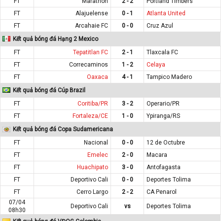
FT
Marathon
2 - 2
Portland Timbers
FT
Alajuelense
0 - 1
Atlanta United
FT
Arcahaie FC
0 - 0
Cruz Azul
Kết quả bóng đá Hạng 2 Mexico
FT
Tepatitlan FC
2 - 1
Tlaxcala FC
FT
Correcaminos
1 - 2
Celaya
FT
Oaxaca
4 - 1
Tampico Madero
Kết quả bóng đá Cúp Brazil
FT
Coritiba/PR
3 - 2
Operario/PR
FT
Fortaleza/CE
1 - 0
Ypiranga/RS
Kết quả bóng đá Copa Sudamericana
FT
Nacional
0 - 0
12 de Octubre
FT
Emelec
2 - 0
Macara
FT
Huachipato
3 - 0
Antofagasta
FT
Deportivo Cali
0 - 0
Deportes Tolima
FT
Cerro Largo
2 - 2
CA Penarol
07/04
Deportivo Cali
vs
Deportes Tolima
08h30