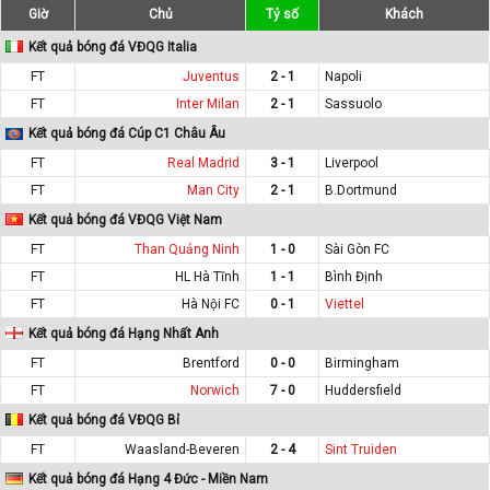
Giờ
Chủ
Tỷ số
Khách
Kết quả bóng đá VĐQG Italia
FT
Juventus
2 - 1
Napoli
FT
Inter Milan
2 - 1
Sassuolo
Kết quả bóng đá Cúp C1 Châu Âu
FT
Real Madrid
3 - 1
Liverpool
FT
Man City
2 - 1
B.Dortmund
Kết quả bóng đá VĐQG Việt Nam
FT
Than Quảng Ninh
1 - 0
Sài Gòn FC
FT
HL Hà Tĩnh
1 - 1
Bình Định
FT
Hà Nội FC
0 - 1
Viettel
Kết quả bóng đá Hạng Nhất Anh
FT
Brentford
0 - 0
Birmingham
FT
Norwich
7 - 0
Huddersfield
Kết quả bóng đá VĐQG Bỉ
FT
Waasland-Beveren
2 - 4
Sint Truiden
Kết quả bóng đá Hạng 4 Đức - Miền Nam