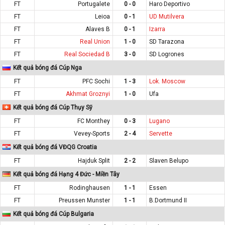
FT
Portugalete
0 - 0
Haro Deportivo
FT
Leioa
0 - 1
UD Mutilvera
FT
Alaves B
0 - 1
Izarra
FT
Real Union
1 - 0
SD Tarazona
FT
Real Sociedad B
3 - 0
SD Logrones
Kết quả bóng đá Cúp Nga
FT
PFC Sochi
1 - 3
Lok. Moscow
FT
Akhmat Groznyi
1 - 0
Ufa
Kết quả bóng đá Cúp Thụy Sỹ
FT
FC Monthey
0 - 3
Lugano
FT
Vevey-Sports
2 - 4
Servette
Kết quả bóng đá VĐQG Croatia
FT
Hajduk Split
2 - 2
Slaven Belupo
Kết quả bóng đá Hạng 4 Đức - Miền Tây
FT
Rodinghausen
1 - 1
Essen
FT
Preussen Munster
1 - 1
B.Dortmund II
Kết quả bóng đá Cúp Bulgaria