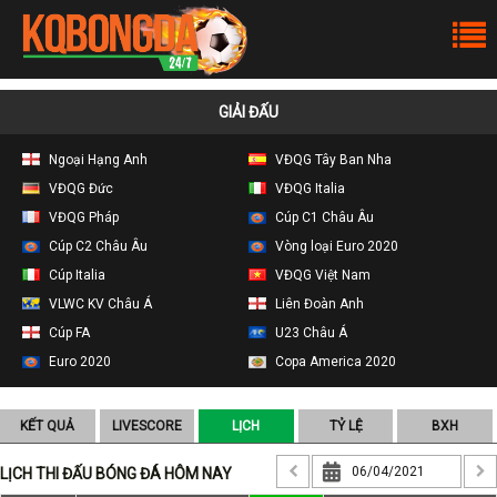
GIẢI ĐẤU
Ngoại Hạng Anh
VĐQG Tây Ban Nha
VĐQG Đức
VĐQG Italia
VĐQG Pháp
Cúp C1 Châu Âu
Cúp C2 Châu Âu
Vòng loại Euro 2020
Cúp Italia
VĐQG Việt Nam
VLWC KV Châu Á
Liên Đoàn Anh
Cúp FA
U23 Châu Á
Euro 2020
Copa America 2020
KẾT QUẢ
LIVESCORE
LỊCH
TỶ LỆ
BXH
LỊCH THI ĐẤU BÓNG ĐÁ HÔM NAY