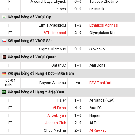
FT
Arsenal Dzyarzhynsk
0 - 0
Torpedo Zhodino
FT
Isloch
0 - 0
FK Minsk
Kết quả bóng đá VĐQG Síp
FT
Ermis Aradippou
1 - 2
Ethnikos Achnas
FT
AEL Limassol
2 - 0
Olympiakos Nic.
Kết quả bóng đá VĐQG Séc
FT
Sigma Olomouc
0 - 0
Slovacko
Kết quả bóng đá VĐQG Qatar
FT
Qatar SC
1 - 1
Ahli Doha
Kết quả bóng đá Hạng 4 Đức - Miền Nam
06/04
Bayern Alzenau
vs
FSV Frankfurt
00h00
Kết quả bóng đá Hạng 2 Arập Xeut
FT
Hajer
1 - 1
Al Nahda (KSA)
FT
Al Feiha
4 - 0
Arar FC
FT
Al Bukiryah
1 - 0
Najran
FT
Jeddah Club
2 - 0
Al Tai
FT
Ohud Medina
2 - 3
Al Kawkab