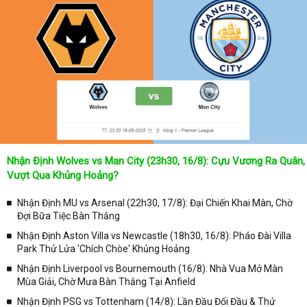
bóng đá
cả 2 đội tuyển bóng đá đang đạt được.
Không chỉ dừng lại ở đó, những người hâm mộ bóng đá có thể cập
nhật được chính xác về lịch phát sóng bóng đá được tường thuật
trực tiếp ở trên những kênh truyền hình thể thao lớn nhất hiện nay
như: VTV3, K+, SCTV, Thể thao TV,... Nếu như bạn không muốn
bỏ lỡ bất kỳ một trận đấu bóng đá nào trong từng mùa giải, hãy
thường xuyên vào chuyên mục
Lịch Thi Đấu
tại chuyên trang
Kqbongda
để cập nhật thông tin chính xác nhất nhé!
Lịch thi đấu được cập nhật chính xác trong toàn bộ các giải
đấu
Nhận Định Wolves vs Man City (23h30, 16/8): Cựu Vương Ra Quân,
Tại
Lịch Thi Đấu
của chuyên trang
kqbongda.net
sẽ cập nhanh
Vượt Qua Khủng Hoảng?
chóng và chính xác nhất thời gian từng trận đấu bóng đá diễn ra ở
trong từng giải đấu như:
Nhận Định MU vs Arsenal (22h30, 17/8): Đại Chiến Khai Màn, Chờ
Đợi Bữa Tiệc Bàn Thắng
✓ Giải đấu bóng đá Ngoại hạng Anh;
Nhận Định Aston Villa vs Newcastle (18h30, 16/8): Pháo Đài Villa
✓ Giải bóng Cúp C1 Châu Âu;
Park Thử Lửa 'Chích Chòe' Khủng Hoảng
✓ Giải Cúp C2 Châu Âu;
Nhận Định Liverpool vs Bournemouth (16/8): Nhà Vua Mở Màn
Mùa Giải, Chờ Mưa Bàn Thắng Tại Anfield
✓ Giải VĐQG Tây Ban Nha;
Nhận Định PSG vs Tottenham (14/8): Lần Đầu Đối Đầu & Thử
✓ VĐQG Đức;