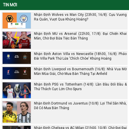
TIN MỚI
Nhận Định Wolves vs Man City (23h30, 16/8): Cựu Vương
Ra Quân, Vượt Qua Khủng Hoảng?
Nhận Định MU vs Arsenal (22h30, 17/8): Đại Chiến Khai
Màn, Chờ Đợi Bữa Tiệc Bàn Thắng
Nhận Định Aston Villa vs Newcastle (18h30, 16/8): Pháo
Đài Villa Park Thử Lửa 'Chích Chòe' Khủng Hoảng
Nhận Định Liverpool vs Bournemouth (16/8): Nhà Vua Mở
Màn Mùa Giải, Chờ Mưa Bàn Thắng Tại Anfield
Nhận Định PSG vs Tottenham (14/8): Lần Đầu Đối Đầu &
Thử Thách Cực Lớn Cho Spurs
Nhận Định Dortmund vs Juventus (10/8): Lợi Thế Sân Nhà,
Dễ Có Mưa Bàn Thắng
Nhận Định Chelsea vs AC Milan (21h00, 10/8): Chờ Đợi Đại