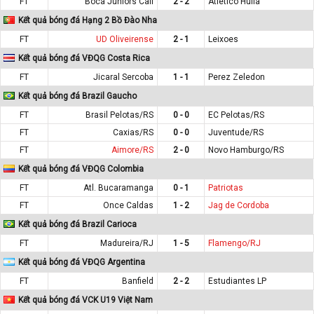
FT
Boca Juniors Cali
2 - 2
Atletico Huila
Kết quả bóng đá Hạng 2 Bồ Đào Nha
FT
UD Oliveirense
2 - 1
Leixoes
Kết quả bóng đá VĐQG Costa Rica
FT
Jicaral Sercoba
1 - 1
Perez Zeledon
Kết quả bóng đá Brazil Gaucho
FT
Brasil Pelotas/RS
0 - 0
EC Pelotas/RS
FT
Caxias/RS
0 - 0
Juventude/RS
FT
Aimore/RS
2 - 0
Novo Hamburgo/RS
Kết quả bóng đá VĐQG Colombia
FT
Atl. Bucaramanga
0 - 1
Patriotas
FT
Once Caldas
1 - 2
Jag de Cordoba
Kết quả bóng đá Brazil Carioca
FT
Madureira/RJ
1 - 5
Flamengo/RJ
Kết quả bóng đá VĐQG Argentina
FT
Banfield
2 - 2
Estudiantes LP
Kết quả bóng đá VCK U19 Việt Nam