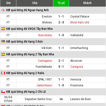
Giờ
Chủ
Tỷ số
Khách
Kết quả bóng đá Ngoại Hạng Anh
FT
Everton
1 - 1
Crystal Palace
FT
Wolves
2 - 3
West Ham Utd
Kết quả bóng đá VĐQG Tây Ban Nha
FT
Barcelona
1 - 0
Valladolid
Kết quả bóng đá Hạng 3 Đức
FT
Vik.Koln
1 - 1
Unterhaching
Kết quả bóng đá Hạng 2 Tây Ban Nha
FT
Cartagena
2 - 1
Alcorcon
FT
Fuenlabrada
0 - 1
Zaragoza
Kết quả bóng đá Hạng 2 Italia
FT
SPAL 1907
1 - 1
Venezia
FT
Salernitana
1 - 0
Frosinone
Kết quả bóng đá Hạng 2 Chi Lê
06/04
Deportes Santa Cruz
vs
Lautaro de Buin
07h00