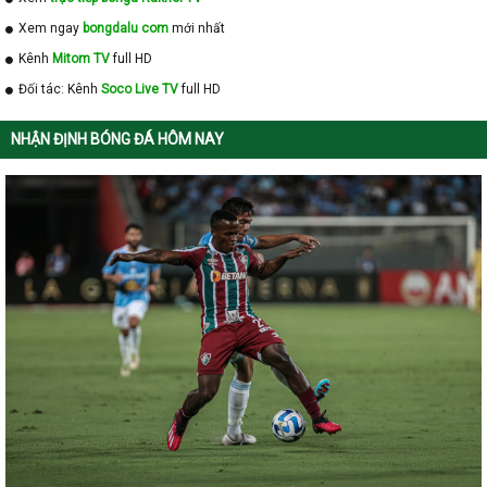
Xem ngay
bongdalu com
mới nhất
Kênh
Mitom TV
full HD
Đối tác: Kênh
Soco Live TV
full HD
NHẬN ĐỊNH BÓNG ĐÁ HÔM NAY