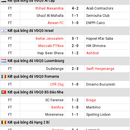
Kết quả bóng đá VĐQG Ai Cập
FT
Ittihad Alexandria
4 - 2
Arab Contractors
FT
Ghazl Al Mahalla
1 - 1
Semouha Club
FT
Aswan FC
1 - 0
ENPPI Cairo
Kết quả bóng đá VĐQG Israel
FT
Beitar Jerusalem
3 - 1
Hapoel Kfar Saba
FT
Maccabi P.Tikva
2 - 0
HIK Shmona
FT
Hap. Beer Sheva
1 - 2
Ashdod
Kết quả bóng đá VĐQG Luxembourg
FT
Dudelange
2 - 3
Swift Hesperange
Kết quả bóng đá VĐQG Romania
FT
CFR Cluj
1 - 0
Dinamo Bucuresti
Kết quả bóng đá VĐQG Bồ Đào Nha
FT
SC Farense
1 - 2
Braga
FT
Benfica
1 - 0
Maritimo
FT
Moreirense
1 - 1
Sporting Lisbon
Kết quả bóng đá Hạng 2 Bỉ