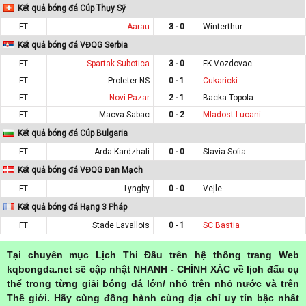
Kết quả bóng đá Cúp Thụy Sỹ
FT
Aarau
3 - 0
Winterthur
Kết quả bóng đá VĐQG Serbia
FT
Spartak Subotica
3 - 0
FK Vozdovac
FT
Proleter NS
0 - 1
Cukaricki
FT
Novi Pazar
2 - 1
Backa Topola
FT
Macva Sabac
0 - 2
Mladost Lucani
Kết quả bóng đá Cúp Bulgaria
FT
Arda Kardzhali
0 - 0
Slavia Sofia
Kết quả bóng đá VĐQG Đan Mạch
FT
Lyngby
0 - 0
Vejle
Kết quả bóng đá Hạng 3 Pháp
FT
Stade Lavallois
0 - 1
SC Bastia
Tại chuyên mục Lịch Thi Đấu trên hệ thống trang Web
kqbongda.net sẽ cập nhật NHANH - CHÍNH XÁC về lịch đấu cụ
thể trong từng giải bóng đá lớn/ nhỏ trên nhỏ nước và trên
Thế giới. Hãy cùng đồng hành cùng địa chỉ uy tín bậc nhất