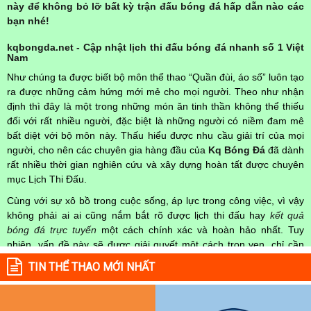
này để không bỏ lỡ bất kỳ trận đấu bóng đá hấp dẫn nào các
bạn nhé!
kqbongda.net - Cập nhật lịch thi đấu bóng đá nhanh số 1 Việt
Nam
Như chúng ta được biết bộ môn thể thao “Quần đùi, áo số” luôn tạo
ra được những cảm hứng mới mẻ cho mọi người. Theo như nhận
định thì đây là một trong những món ăn tinh thần không thể thiếu
đối với rất nhiều người, đặc biệt là những người có niềm đam mê
bất diệt với bộ môn này. Thấu hiểu được nhu cầu giải trí của mọi
người, cho nên các chuyên gia hàng đầu của
Kq Bóng Đá
đã dành
rất nhiều thời gian nghiên cứu và xây dựng hoàn tất được chuyên
mục Lịch Thi Đấu.
Cùng với sự xô bồ trong cuộc sống, áp lực trong công việc, vì vậy
không phải ai ai cũng nắm bắt rõ được lịch thi đấu hay
kết quả
bóng đá trực tuyến
một cách chính xác và hoàn hảo nhất. Tuy
nhiên, vấn đề này sẽ được giải quyết một cách trọn vẹn, chỉ cần
truy cập vào chuyên mục
Lịch Thi Đấu
của Website
kqbongda.net
TIN THỂ THAO MỚI NHẤT
mọi người hoàn toàn nắm rõ được chính xác về thời gian các trận
đấu bóng đá Việt Nam hay trên Thế giới diễn ra trong thời gian sắp
tới. Hoặc thời gian trận đấu bóng đá đang diễn ra hiện tại,
kết quả