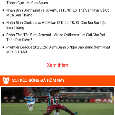
Thách Cực Lớn Cho Spurs
✓ Giải VĐQG Italia;
Nhận Định Dortmund vs Juventus (10/8): Lợi Thế Sân Nhà, Dễ Có
✓ VĐQG Pháp;
Mưa Bàn Thắng
Nhận Định Chelsea vs AC Milan (21h00, 10/8): Chờ Đợi Đại Tiệc
✓ Liên Đoàn Anh;
Bàn Thắng
✓ Cúp FA;
Phân Tích Tân Binh Arsenal - Viktor Gyökeres: Lời Giải Cho Bài
✓ U23 Châu Á;
Toán Dứt Điểm?
✓ Euro 2020;
Premier League 2025/26: Điểm Danh 5 Ngôi Sao Đáng Xem Nhất
Mùa Giải Mới
✓ VLWC KV Châu Á;
✓ Copa America 2020;
Xem thêm
✓ Các giải đấu bóng đá khác.
Vì vậy, đồng hành cùng với chuyên trang
kqbongda.net
các bạn
SOI KÈO BÓNG ĐÁ HÔM NAY
sẽ không bỏ lỡ bất kỳ trận đấu bóng đá nào, đặc biệt là những trận
bóng siêu kinh điển tại các giải bóng đá lớn nhất trên Thế giới. Tại
đây, mọi người sẽ có thể khai thác thêm được rất nhiều những
thông tin liên quan đến trận đấu bóng đá sắp diễn ra như:
✓ Thời gian chính xác trận đấu diễn ra;