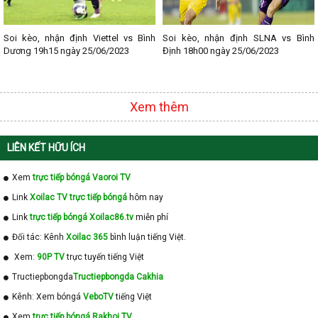
Soi kèo, nhận định Viettel vs Bình
Soi kèo, nhận định SLNA vs Bình
Dương 19h15 ngày 25/06/2023
Định 18h00 ngày 25/06/2023
Xem thêm
LIÊN KẾT HỮU ÍCH
Xem
trực tiếp bóngá Vaoroi TV
Link
Xoilac TV trực tiếp bóngá
hôm nay
Link
trực tiếp bóngá Xoilac86.tv
miễn phí
Đối tác: Kênh
Xoilac 365
bình luận tiếng Việt.
Xem:
90P TV
trực tuyến tiếng Việt
Tructiepbongda
Tructiepbongda Cakhia
Kênh: Xem bóngá
VeboTV
tiếng Việt
Xem
trực tiếp bóngá Rakhoi TV