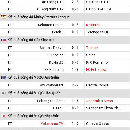
FT
An Giang U19
2 - 2
Sài Gòn FC U19
FT
Quảng Nam U19
0 - 0
Hà Nội T&T U19
Kết quả bóng đá Malay Premier League
FT
Kelantan United
0 - 2
Kelantan
FT
Perak II
0 - 0
Terengganu II
Kết quả bóng đá Cúp Slovakia
FT
Spartak Trnava
0 - 1
Trencin
FT
FC Kosice
0 - 0
Sered
FT
Dukla BB
0 - 0
KFC Komarno
FT
FK Pohronie
1 - 2
FC Petrzalka
Kết quả bóng đá VĐQG Australia
FT
WS Wanderers
2 - 2
Central Coast
Kết quả bóng đá VĐQG Hàn Quốc
FT
Pohang Steelers
1 - 3
Jeonbuk H.Motor
FT
Daegu
0 - 0
Seongnam Ilhwa Ch.
Kết quả bóng đá VĐQG Nhật Bản
FT
Yokohama FM
1 - 0
Cerezo Osaka