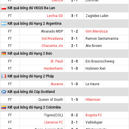
FT
Deinze
2 - 1
Lommel
Kết quả bóng đá VĐQG Ba Lan
FT
Lechia GD
3 - 1
Zaglebie Lubin
Kết quả bóng đá Hạng 2 Argentina
FT
Alvarado MDP
1 - 2
Gim.Mendoza
FT
Ind.Rivadavia
3 - 1
Ramon Santamarina
FT
Chacarita Jrs
2 - 1
Ate Brown
Kết quả bóng đá Hạng 2 Đức
FT
St. Pauli
2 - 0
Ein.Braunschweig
FT
Heidenheim
1 - 0
Holstein Kiel
Kết quả bóng đá Hạng 2 Pháp
FT
Auxerre
1 - 0
Le Havre
Kết quả bóng đá Cúp Scotland
FT
Queen of South
1 - 3
Hibernian
Kết quả bóng đá Hạng 2 Colombia
FT
Tigres(COL)
0 - 2
Bogota FC
FT
Llaneros FC
2 - 1
Valledupar