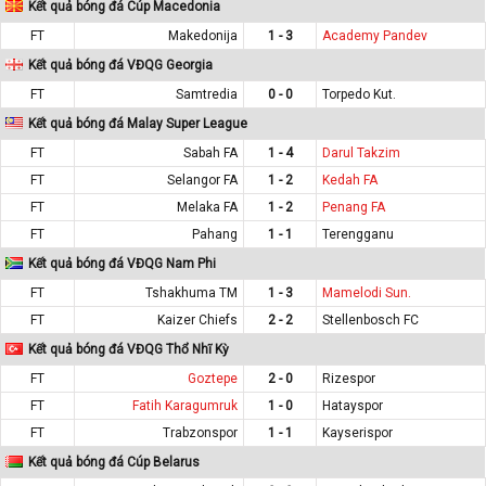
Kết quả bóng đá Cúp Macedonia
FT
Makedonija
1 - 3
Academy Pandev
Kết quả bóng đá VĐQG Georgia
FT
Samtredia
0 - 0
Torpedo Kut.
Kết quả bóng đá Malay Super League
FT
Sabah FA
1 - 4
Darul Takzim
FT
Selangor FA
1 - 2
Kedah FA
FT
Melaka FA
1 - 2
Penang FA
FT
Pahang
1 - 1
Terengganu
Kết quả bóng đá VĐQG Nam Phi
FT
Tshakhuma TM
1 - 3
Mamelodi Sun.
FT
Kaizer Chiefs
2 - 2
Stellenbosch FC
Kết quả bóng đá VĐQG Thổ Nhĩ Kỳ
FT
Goztepe
2 - 0
Rizespor
FT
Fatih Karagumruk
1 - 0
Hatayspor
FT
Trabzonspor
1 - 1
Kayserispor
Kết quả bóng đá Cúp Belarus