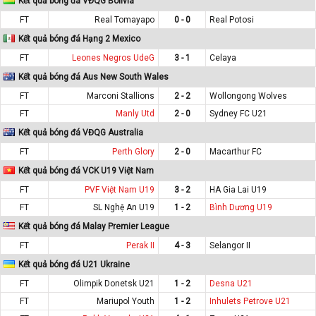
Kết quả bóng đá VĐQG Bolivia
FT
Real Tomayapo
0 - 0
Real Potosi
Kết quả bóng đá Hạng 2 Mexico
FT
Leones Negros UdeG
3 - 1
Celaya
Kết quả bóng đá Aus New South Wales
FT
Marconi Stallions
2 - 2
Wollongong Wolves
FT
Manly Utd
2 - 0
Sydney FC U21
Kết quả bóng đá VĐQG Australia
FT
Perth Glory
2 - 0
Macarthur FC
Kết quả bóng đá VCK U19 Việt Nam
FT
PVF Việt Nam U19
3 - 2
HA Gia Lai U19
FT
SL Nghệ An U19
1 - 2
Bình Dương U19
Kết quả bóng đá Malay Premier League
FT
Perak II
4 - 3
Selangor II
Kết quả bóng đá U21 Ukraine
FT
Olimpik Donetsk U21
1 - 2
Desna U21
FT
Mariupol Youth
1 - 2
Inhulets Petrove U21