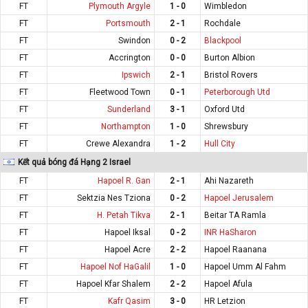
FT
Plymouth Argyle
1 - 0
Wimbledon
FT
Portsmouth
2 - 1
Rochdale
FT
Swindon
0 - 2
Blackpool
FT
Accrington
0 - 0
Burton Albion
FT
Ipswich
2 - 1
Bristol Rovers
FT
Fleetwood Town
0 - 1
Peterborough Utd
FT
Sunderland
3 - 1
Oxford Utd
FT
Northampton
1 - 0
Shrewsbury
FT
Crewe Alexandra
1 - 2
Hull City
Kết quả bóng đá Hạng 2 Israel
FT
Hapoel R. Gan
2 - 1
Ahi Nazareth
FT
Sektzia Nes Tziona
0 - 2
Hapoel Jerusalem
FT
H. Petah Tikva
2 - 1
Beitar TA Ramla
FT
Hapoel Iksal
0 - 2
INR HaSharon
FT
Hapoel Acre
2 - 2
Hapoel Raanana
FT
Hapoel Nof HaGalil
1 - 0
Hapoel Umm Al Fahm
FT
Hapoel Kfar Shalem
2 - 2
Hapoel Afula
FT
Kafr Qasim
3 - 0
HR Letzion