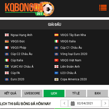
GIẢI ĐẤU
Ngoại Hạng Anh
VĐQG Tây Ban Nha
VĐQG Đức
VĐQG Italia
VĐQG Pháp
Cúp C1 Châu Âu
Cúp C2 Châu Âu
Vòng loại Euro 2020
Cúp Italia
VĐQG Việt Nam
VLWC KV Châu Á
Liên Đoàn Anh
Cúp FA
U23 Châu Á
Euro 2020
Copa America 2020
KẾT QUẢ
LIVESCORE
LỊCH
TỶ LỆ
BXH
LỊCH THI ĐẤU BÓNG ĐÁ HÔM NAY