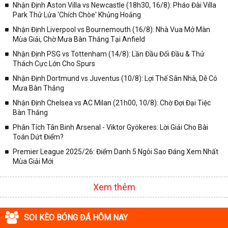
Nhận Định Aston Villa vs Newcastle (18h30, 16/8): Pháo Đài Villa
✓ Giải bóng Cúp C1 Châu Âu;
Park Thử Lửa 'Chích Chòe' Khủng Hoảng
✓ Giải Cúp C2 Châu Âu;
Nhận Định Liverpool vs Bournemouth (16/8): Nhà Vua Mở Màn
Mùa Giải, Chờ Mưa Bàn Thắng Tại Anfield
✓ Giải VĐQG Tây Ban Nha;
Nhận Định PSG vs Tottenham (14/8): Lần Đầu Đối Đầu & Thử
✓ VĐQG Đức;
Thách Cực Lớn Cho Spurs
✓ Giải VĐQG Italia;
Nhận Định Dortmund vs Juventus (10/8): Lợi Thế Sân Nhà, Dễ Có
✓ VĐQG Pháp;
Mưa Bàn Thắng
Nhận Định Chelsea vs AC Milan (21h00, 10/8): Chờ Đợi Đại Tiệc
✓ Liên Đoàn Anh;
Bàn Thắng
✓ Cúp FA;
Phân Tích Tân Binh Arsenal - Viktor Gyökeres: Lời Giải Cho Bài
✓ U23 Châu Á;
Toán Dứt Điểm?
✓ Euro 2020;
Premier League 2025/26: Điểm Danh 5 Ngôi Sao Đáng Xem Nhất
Mùa Giải Mới
✓ VLWC KV Châu Á;
✓ Copa America 2020;
Xem thêm
✓ Các giải đấu bóng đá khác.
Vì vậy, đồng hành cùng với chuyên trang
kqbongda.net
các bạn
SOI KÈO BÓNG ĐÁ HÔM NAY
sẽ không bỏ lỡ bất kỳ trận đấu bóng đá nào, đặc biệt là những trận