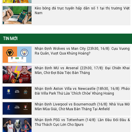
Kèo bóng đá trực tuyến hấp dẫn số 1 tại thị trường Việt
Nam
TIN MỚI
Nhận Định Wolves vs Man City (23h30, 16/8): Cựu Vương
Ra Quân, Vượt Qua Khủng Hoảng?
Nhận Định MU vs Arsenal (22h30, 17/8): Đại Chiến Khai
Màn, Chờ Đợi Bữa Tiệc Bàn Thắng
Nhận Định Aston Villa vs Newcastle (18h30, 16/8): Pháo
Đài Villa Park Thử Lửa 'Chích Chòe' Khủng Hoảng
Nhận Định Liverpool vs Bournemouth (16/8): Nhà Vua Mở
Màn Mùa Giải, Chờ Mưa Bàn Thắng Tại Anfield
Nhận Định PSG vs Tottenham (14/8): Lần Đầu Đối Đầu &
Thử Thách Cực Lớn Cho Spurs