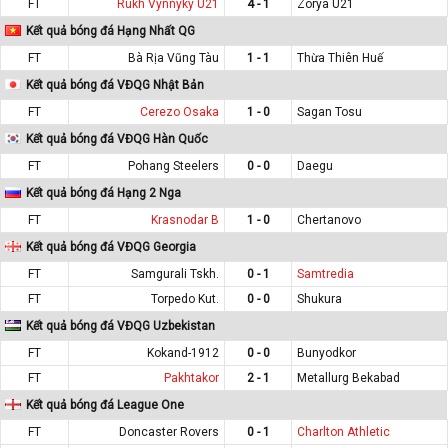
FT
Rukh Vynnyky U21
4 - 1
Zorya U21
Kết quả bóng đá Hạng Nhất QG
FT
Bà Rịa Vũng Tàu
1 - 1
Thừa Thiên Huế
Kết quả bóng đá VĐQG Nhật Bản
FT
Cerezo Osaka
1 - 0
Sagan Tosu
Kết quả bóng đá VĐQG Hàn Quốc
FT
Pohang Steelers
0 - 0
Daegu
Kết quả bóng đá Hạng 2 Nga
FT
Krasnodar B
1 - 0
Chertanovo
Kết quả bóng đá VĐQG Georgia
FT
Samgurali Tskh.
0 - 1
Samtredia
FT
Torpedo Kut.
0 - 0
Shukura
Kết quả bóng đá VĐQG Uzbekistan
FT
Kokand-1912
0 - 0
Bunyodkor
FT
Pakhtakor
2 - 1
Metallurg Bekabad
Kết quả bóng đá League One
FT
Doncaster Rovers
0 - 1
Charlton Athletic