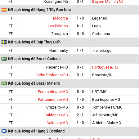
FT
Rosengard Nữ
0 - 1
Bayern Munich Nữ
Kết quả bóng đá Hạng 2 Tây Ban Nha
FT
Mallorca
1 - 0
Leganes
FT
Las Palmas
6 - 1
Lugo
FT
Zaragoza
0 - 0
Cartagena
Kết quả bóng đá Cúp Thụy Điển
FT
Hammarby
1 - 1
Trelleborgs
Kết quả bóng đá Brazil Carioca
FT
Resende/RJ
0 - 1
Portuguesa/RJ
FT
Volta Redonda/RJ
3 - 1
Boavista/RJ
Kết quả bóng đá Brazil Mineiro
FT
Pouso Alegre/MG
3 - 0
URT/MG
FT
Patrocinense/MG
1 - 0
Boa Esporte/MG
FT
Cruzeiro/MG
0 - 0
Tombense FC/MG
FT
Caldense/MG
2 - 1
Atl. Mineiro/MG
FT
Coimbra/MG
1 - 0
Athletic Club/MG
Kết quả bóng đá Hạng 2 Scotland