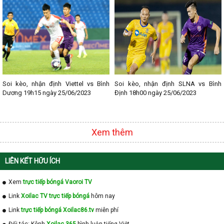
- Lịch thi đấu V - League
- Lịch thi đấu Cup C1
Soi kèo, nhận định Viettel vs Bình
Soi kèo, nhận định SLNA vs Bình
Dương 19h15 ngày 25/06/2023
Định 18h00 ngày 25/06/2023
Xem thêm
LIÊN KẾT HỮU ÍCH
Xem
trực tiếp bóngá Vaoroi TV
Link
Xoilac TV trực tiếp bóngá
hôm nay
Link
trực tiếp bóngá Xoilac86.tv
miễn phí