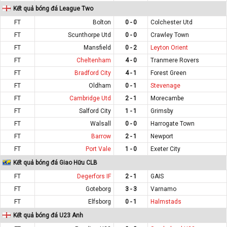
Kết quả bóng đá League Two
FT
Bolton
0 - 0
Colchester Utd
FT
Scunthorpe Utd
0 - 0
Crawley Town
FT
Mansfield
0 - 2
Leyton Orient
FT
Cheltenham
4 - 0
Tranmere Rovers
FT
Bradford City
4 - 1
Forest Green
FT
Oldham
0 - 1
Stevenage
FT
Cambridge Utd
2 - 1
Morecambe
FT
Salford City
1 - 1
Grimsby
FT
Walsall
0 - 0
Harrogate Town
FT
Barrow
2 - 1
Newport
FT
Port Vale
1 - 0
Exeter City
Kết quả bóng đá Giao Hữu CLB
FT
Degerfors IF
2 - 1
GAIS
FT
Goteborg
3 - 3
Varnamo
FT
Elfsborg
0 - 1
Halmstads
Kết quả bóng đá U23 Anh