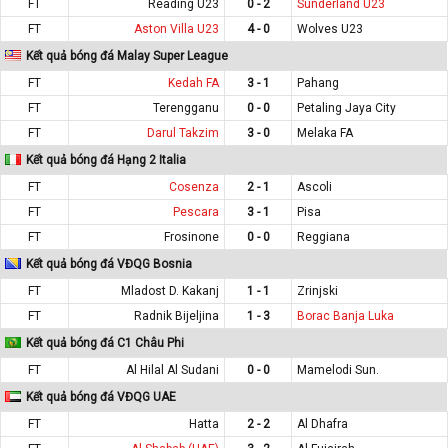
FT
Reading U23
0 - 2
Sunderland U23
FT
Aston Villa U23
4 - 0
Wolves U23
Kết quả bóng đá Malay Super League
FT
Kedah FA
3 - 1
Pahang
FT
Terengganu
0 - 0
Petaling Jaya City
FT
Darul Takzim
3 - 0
Melaka FA
Kết quả bóng đá Hạng 2 Italia
FT
Cosenza
2 - 1
Ascoli
FT
Pescara
3 - 1
Pisa
FT
Frosinone
0 - 0
Reggiana
Kết quả bóng đá VĐQG Bosnia
FT
Mladost D. Kakanj
1 - 1
Zrinjski
FT
Radnik Bijeljina
1 - 3
Borac Banja Luka
Kết quả bóng đá C1 Châu Phi
FT
Al Hilal Al Sudani
0 - 0
Mamelodi Sun.
Kết quả bóng đá VĐQG UAE
FT
Hatta
2 - 2
Al Dhafra