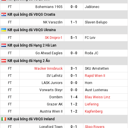
FT
Bohemians 1905
0 - 0
Jablonec
Kết quả bóng đá VĐQG Croatia
FT
NK Varazdin
1 - 1
Slaven Belupo
Kết quả bóng đá VĐQG Ukraina
FT
SK Dnipro-1
5 - 1
FC Lviv
Kết quả bóng đá Hạng 2 Hà Lan
FT
Go Ahead Eagles
0 - 0
Roda JC
Kết quả bóng đá Hạng 2 Áo
FT
Wacker Innsbruck
3 - 1
SKU Amstetten
FT
SV Lafnitz
0 - 1
Rapid Wien II
FT
LASK Juniors
0 - 0
Horn
FT
Vorwarts Steyr
0 - 0
Aust Lustenau
FT
Dornbirn
1 - 4
Blau Weiss Linz
FT
Grazer AK
1 - 2
Liefering
FT
Austria Wien II
1 - 2
Kapfenberg
Kết quả bóng đá VĐQG Ireland
FT
Longford Town
0 - 1
Sligo Rovers