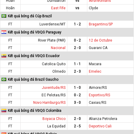
Hoãn
Dumbarton
vs
Airdrieonians
Hoãn
East Fife
vs
Clyde
Kết quả bóng đá Cúp Brazil
FT
Luverdense/MT
1 - 2
Bragantino/SP
Kết quả bóng đá VĐQG Paraguay
FT
River Plate (PAR)
0 - 2
12 de Octubre
FT
Nacional
2 - 0
Guarani CA
Kết quả bóng đá VĐQG Ecuador
FT
Catolica Quito
1 - 1
Macara
FT
Olmedo
2 - 3
Emelec
Kết quả bóng đá Brazil Gaucho
FT
Juventude/RS
1 - 0
Aimore/RS
FT
EC Pelotas/RS
0 - 2
Esportivo/RS
FT
Novo Hamburgo/RS
3 - 0
Caxias/RS
Kết quả bóng đá VĐQG Colombia
FT
Boyaca Chico
2 - 0
Alianza Petrolera
FT
La Equidad
2 - 5
Deportivo Cali