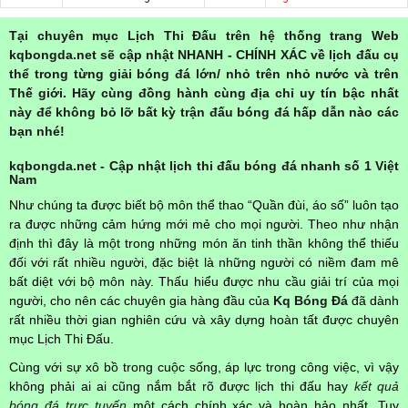
Tại chuyên mục Lịch Thi Đấu trên hệ thống trang Web
kqbongda.net sẽ cập nhật NHANH - CHÍNH XÁC về lịch đấu cụ
thể trong từng giải bóng đá lớn/ nhỏ trên nhỏ nước và trên
Thế giới. Hãy cùng đồng hành cùng địa chỉ uy tín bậc nhất
này để không bỏ lỡ bất kỳ trận đấu bóng đá hấp dẫn nào các
bạn nhé!
kqbongda.net - Cập nhật lịch thi đấu bóng đá nhanh số 1 Việt
Nam
Như chúng ta được biết bộ môn thể thao “Quần đùi, áo số” luôn tạo
ra được những cảm hứng mới mẻ cho mọi người. Theo như nhận
định thì đây là một trong những món ăn tinh thần không thể thiếu
đối với rất nhiều người, đặc biệt là những người có niềm đam mê
bất diệt với bộ môn này. Thấu hiểu được nhu cầu giải trí của mọi
người, cho nên các chuyên gia hàng đầu của
Kq Bóng Đá
đã dành
rất nhiều thời gian nghiên cứu và xây dựng hoàn tất được chuyên
mục Lịch Thi Đấu.
Cùng với sự xô bồ trong cuộc sống, áp lực trong công việc, vì vậy
không phải ai ai cũng nắm bắt rõ được lịch thi đấu hay
kết quả
bóng đá trực tuyến
một cách chính xác và hoàn hảo nhất. Tuy