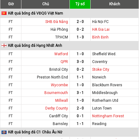
Giờ
Chủ
Tỷ số
Khách
Kết quả bóng đá VĐQG Việt Nam
FT
SHB Đà Nẵng
2 - 0
Hà Nội FC
FT
Hải Phòng
0 - 2
HA Gia Lai
FT
TP.HCM
1 - 3
Bình Định
Kết quả bóng đá Hạng Nhất Anh
FT
Watford
1 - 0
Sheffield Wed.
FT
QPR
3 - 0
Coventry
FT
Bristol City
0 - 2
Stoke City
FT
Preston North End
1 - 1
Norwich
FT
Wycombe
1 - 0
Blackburn Rovers
FT
Bournemouth
3 - 1
Middlesbrough
FT
Millwall
1 - 0
Rotherham Utd
FT
Derby County
2 - 0
Luton Town
FT
Cardiff City
0 - 1
Nottingham Forest
FT
Barnsley
1 - 1
Reading
Kết quả bóng đá C1 Châu Âu Nữ