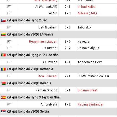
FT
Al Shabab (UAE)
3 - 2
Al Fujairah
FT
Al Wahda(UAE)
0 - 1
Ittihad Kalba
FT
Al Ain
1 - 3
Al Nasr (UAE)
Kết quả bóng đá Hạng 2 Séc
FT
Usti & Labem
0 - 0
Taborsko
Kết quả bóng đá VĐQG Lithuania
FT
Hegelmann Litauen
2 - 0
Nevezis
FT
FK Riteriai
2 - 2
Dainava Alytus
Kết quả bóng đá Hạng 2 Bồ Đào Nha
FT
SC Covilha
1 - 1
Academica Coim
Kết quả bóng đá VĐQG Romania
FT
Aca. Clinceni
2 - 1
CSMS Politehnica Iasi
Kết quả bóng đá VĐQG Belarus
FT
Neman Grodno
0 - 1
Dinamo Brest
Kết quả bóng đá Hạng 3 Tây Ban Nha
FT
Amorebieta
1 - 2
Racing Santander
Kết quả bóng đá VĐQG Serbia