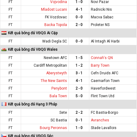
FT
Vojvodina
1 - 0
Novi Pazar
FT
Mladost Lucani
4 - 1
Radnicki Nis
FT
FK Vozdovac
0 - 0
Macva Sabac
FT
Backa Topola
2 - 0
Proleter NS
Kết quả bóng đá VĐQG Ai Cập
FT
Wadi Degla SC
0 - 0
Al Intagh Al Harbi
Kết quả bóng đá VĐQG Wales
FT
Newtown AFC
1 - 5
Connah's QN
FT
Cardiff Metropolitan
1 - 2
Barry Town
FT
Aberystwyth
3 - 1
Cefn Druids AFC
FT
The New Saints
4 - 1
Caernarfon Town
FT
Penybont
2 - 0
Haverfordwest
FT
Bala Town
5 - 0
Flint Town Utd
Kết quả bóng đá Hạng 3 Pháp
FT
Sete
2 - 2
FC Bastia-Borgo
FT
SC Bastia
0 - 1
Avranches
FT
Bourg Peronnas
1 - 0
Stade Lavallois
Kết quả bóng đá VĐQG Séc