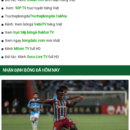
Đối tác: Kênh
Xoilac 365
bình luận tiếng Việt.
Xem:
90P TV
trực tuyến tiếng Việt
Tructiepbongda
Tructiepbongda Cakhia
Kênh: Xem bóngá
VeboTV
tiếng Việt
Xem
trực tiếp bóngá Rakhoi TV
Xem ngay
bongdalu com
mới nhất
Kênh
Mitom TV
full HD
Đối tác: Kênh
Soco Live TV
full HD
NHẬN ĐỊNH BÓNG ĐÁ HÔM NAY