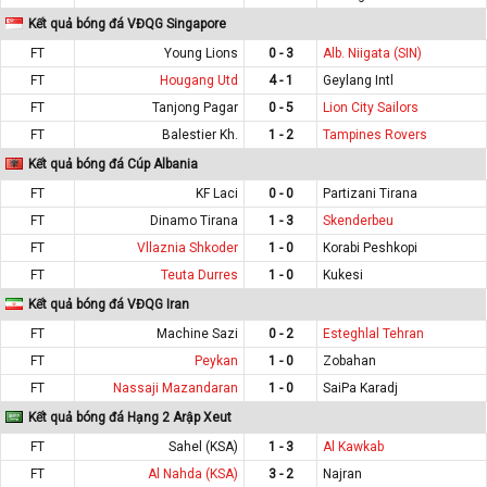
Kết quả bóng đá VĐQG Singapore
FT
Young Lions
0 - 3
Alb. Niigata (SIN)
FT
Hougang Utd
4 - 1
Geylang Intl
FT
Tanjong Pagar
0 - 5
Lion City Sailors
FT
Balestier Kh.
1 - 2
Tampines Rovers
Kết quả bóng đá Cúp Albania
FT
KF Laci
0 - 0
Partizani Tirana
FT
Dinamo Tirana
1 - 3
Skenderbeu
FT
Vllaznia Shkoder
1 - 0
Korabi Peshkopi
FT
Teuta Durres
1 - 0
Kukesi
Kết quả bóng đá VĐQG Iran
FT
Machine Sazi
0 - 2
Esteghlal Tehran
FT
Peykan
1 - 0
Zobahan
FT
Nassaji Mazandaran
1 - 0
SaiPa Karadj
Kết quả bóng đá Hạng 2 Arập Xeut
FT
Sahel (KSA)
1 - 3
Al Kawkab
FT
Al Nahda (KSA)
3 - 2
Najran