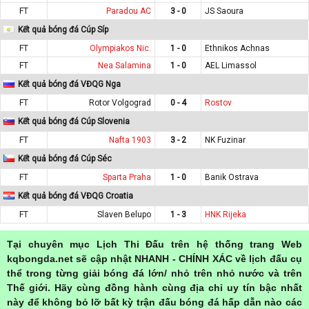
FT
Paradou AC
3 - 0
JS Saoura
Kết quả bóng đá Cúp Síp
FT
Olympiakos Nic.
1 - 0
Ethnikos Achnas
FT
Nea Salamina
1 - 0
AEL Limassol
Kết quả bóng đá VĐQG Nga
FT
Rotor Volgograd
0 - 4
Rostov
Kết quả bóng đá Cúp Slovenia
FT
Nafta 1903
3 - 2
NK Fuzinar
Kết quả bóng đá Cúp Séc
FT
Sparta Praha
1 - 0
Banik Ostrava
Kết quả bóng đá VĐQG Croatia
FT
Slaven Belupo
1 - 3
HNK Rijeka
Tại chuyên mục Lịch Thi Đấu trên hệ thống trang Web
kqbongda.net sẽ cập nhật NHANH - CHÍNH XÁC về lịch đấu cụ
thể trong từng giải bóng đá lớn/ nhỏ trên nhỏ nước và trên
Thế giới. Hãy cùng đồng hành cùng địa chỉ uy tín bậc nhất
này để không bỏ lỡ bất kỳ trận đấu bóng đá hấp dẫn nào các