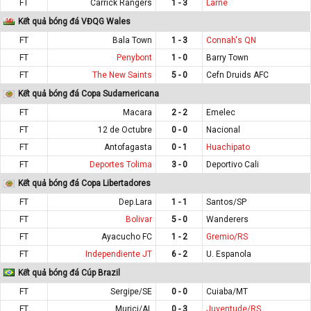
FT
Carrick Rangers
1 - 3
Larne
Kết quả bóng đá VĐQG Wales
FT
Bala Town
1 - 3
Connah's QN
FT
Penybont
1 - 0
Barry Town
FT
The New Saints
5 - 0
Cefn Druids AFC
Kết quả bóng đá Copa Sudamericana
FT
Macara
2 - 2
Emelec
FT
12 de Octubre
0 - 0
Nacional
FT
Antofagasta
0 - 1
Huachipato
FT
Deportes Tolima
3 - 0
Deportivo Cali
Kết quả bóng đá Copa Libertadores
FT
Dep.Lara
1 - 1
Santos/SP
FT
Bolivar
5 - 0
Wanderers
FT
Ayacucho FC
1 - 2
Gremio/RS
FT
Independiente JT
6 - 2
U. Espanola
Kết quả bóng đá Cúp Brazil
FT
Sergipe/SE
0 - 0
Cuiaba/MT
FT
Murici/AL
0 - 3
Juventude/RS