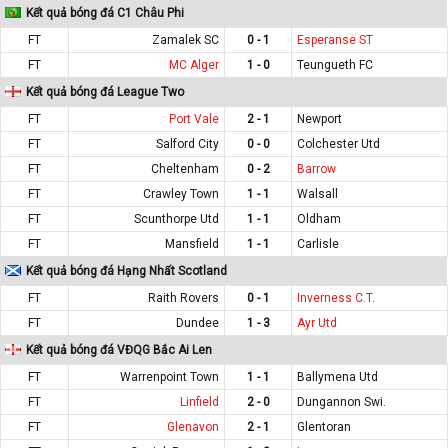
Kết quả bóng đá C1 Châu Phi
FT
Zamalek SC
0 - 1
Esperanse ST
FT
MC Alger
1 - 0
Teungueth FC
Kết quả bóng đá League Two
FT
Port Vale
2 - 1
Newport
FT
Salford City
0 - 0
Colchester Utd
FT
Cheltenham
0 - 2
Barrow
FT
Crawley Town
1 - 1
Walsall
FT
Scunthorpe Utd
1 - 1
Oldham
FT
Mansfield
1 - 1
Carlisle
Kết quả bóng đá Hạng Nhất Scotland
FT
Raith Rovers
0 - 1
Inverness C.T.
FT
Dundee
1 - 3
Ayr Utd
Kết quả bóng đá VĐQG Bắc Ai Len
FT
Warrenpoint Town
1 - 1
Ballymena Utd
FT
Linfield
2 - 0
Dungannon Swi.
FT
Glenavon
2 - 1
Glentoran