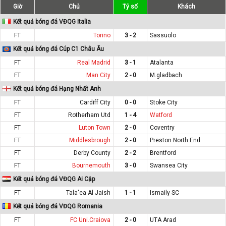
Giờ
Chủ
Tỷ số
Khách
Kết quả bóng đá VĐQG Italia
FT
Torino
3 - 2
Sassuolo
Kết quả bóng đá Cúp C1 Châu Âu
FT
Real Madrid
3 - 1
Atalanta
FT
Man City
2 - 0
M.gladbach
Kết quả bóng đá Hạng Nhất Anh
FT
Cardiff City
0 - 0
Stoke City
FT
Rotherham Utd
1 - 4
Watford
FT
Luton Town
2 - 0
Coventry
FT
Middlesbrough
2 - 0
Preston North End
FT
Derby County
2 - 2
Brentford
FT
Bournemouth
3 - 0
Swansea City
Kết quả bóng đá VĐQG Ai Cập
FT
Tala'ea Al Jaish
1 - 1
Ismaily SC
Kết quả bóng đá VĐQG Romania
FT
FC Uni.Craiova
2 - 0
UTA Arad