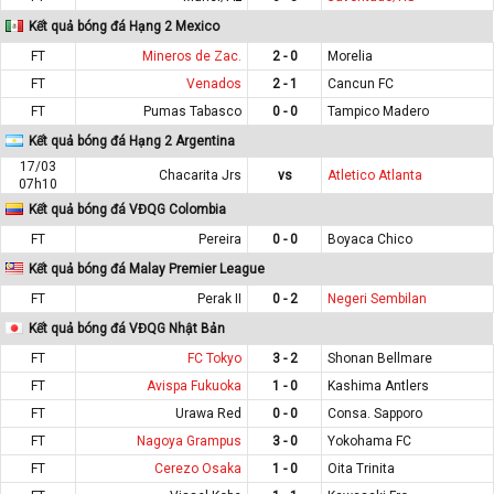
Kết quả bóng đá Hạng 2 Mexico
FT
Mineros de Zac.
2 - 0
Morelia
FT
Venados
2 - 1
Cancun FC
FT
Pumas Tabasco
0 - 0
Tampico Madero
Kết quả bóng đá Hạng 2 Argentina
17/03
Chacarita Jrs
vs
Atletico Atlanta
07h10
Kết quả bóng đá VĐQG Colombia
FT
Pereira
0 - 0
Boyaca Chico
Kết quả bóng đá Malay Premier League
FT
Perak II
0 - 2
Negeri Sembilan
Kết quả bóng đá VĐQG Nhật Bản
FT
FC Tokyo
3 - 2
Shonan Bellmare
FT
Avispa Fukuoka
1 - 0
Kashima Antlers
FT
Urawa Red
0 - 0
Consa. Sapporo
FT
Nagoya Grampus
3 - 0
Yokohama FC
FT
Cerezo Osaka
1 - 0
Oita Trinita