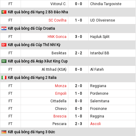
FT
Viitorul C.
0 - 0
Chindia Targoviste
Kết quả bóng đá Hạng 2 Bồ Đào Nha
FT
SC Covilha
1 - 0
UD Oliveirense
Kết quả bóng đá Cúp Croatia
FT
HNK Gorica
3 - 0
Hajduk Split
Kết quả bóng đá Cúp Thổ Nhĩ Kỳ
FT
Besiktas
2 - 2
Istanbul BB
Kết quả bóng đá Arập Xêut King Cup
FT
Al Ittihad (KSA)
0 - 0
Al Fateh
Kết quả bóng đá Hạng 2 Italia
FT
Monza
2 - 0
Reggiana
FT
Empoli
1 - 0
Pordenone
FT
Cittadella
0 - 0
Salernitana
FT
Chievo
0 - 0
Frosinone
FT
Brescia
1 - 0
Reggina
FT
Pescara
2 - 3
Ascoli
Kết quả bóng đá Hạng 3 Đức