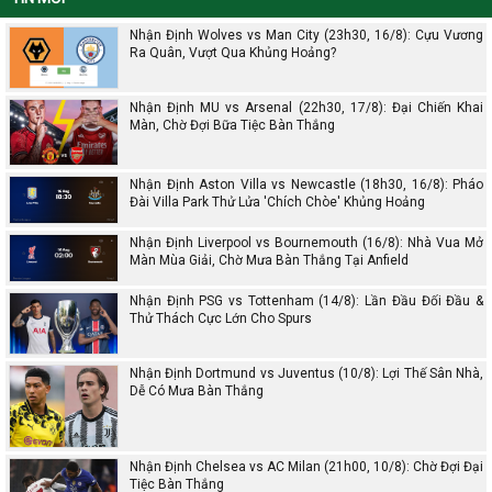
Nhận Định Wolves vs Man City (23h30, 16/8): Cựu Vương
Ra Quân, Vượt Qua Khủng Hoảng?
Nhận Định MU vs Arsenal (22h30, 17/8): Đại Chiến Khai
Màn, Chờ Đợi Bữa Tiệc Bàn Thắng
Nhận Định Aston Villa vs Newcastle (18h30, 16/8): Pháo
Đài Villa Park Thử Lửa 'Chích Chòe' Khủng Hoảng
Nhận Định Liverpool vs Bournemouth (16/8): Nhà Vua Mở
Màn Mùa Giải, Chờ Mưa Bàn Thắng Tại Anfield
Nhận Định PSG vs Tottenham (14/8): Lần Đầu Đối Đầu &
Thử Thách Cực Lớn Cho Spurs
Nhận Định Dortmund vs Juventus (10/8): Lợi Thế Sân Nhà,
Dễ Có Mưa Bàn Thắng
Nhận Định Chelsea vs AC Milan (21h00, 10/8): Chờ Đợi Đại
Tiệc Bàn Thắng