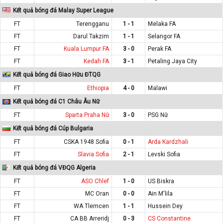
Kết quả bóng đá Malay Super League
FT
Terengganu
1 - 1
Melaka FA
FT
Darul Takzim
1 - 1
Selangor FA
FT
Kuala Lumpur FA
3 - 0
Perak FA
FT
Kedah FA
3 - 1
Petaling Jaya City
Kết quả bóng đá Giao Hữu ĐTQG
FT
Ethiopia
4 - 0
Malawi
Kết quả bóng đá C1 Châu Âu Nữ
FT
Sparta Praha Nữ
3 - 0
PSG Nữ
Kết quả bóng đá Cúp Bulgaria
FT
CSKA 1948 Sofia
0 - 1
Arda Kardzhali
FT
Slavia Sofia
2 - 1
Levski Sofia
Kết quả bóng đá VĐQG Algeria
FT
ASO Chlef
1 - 0
US Biskra
FT
MC Oran
0 - 0
Ain M'lila
FT
WA Tlemcen
1 - 1
Hussein Dey
FT
CA BB Arreridj
0 - 3
CS Constantine