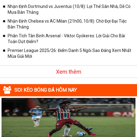
✓ Giải VĐQG Italia;
Nhận Định Dortmund vs Juventus (10/8): Lợi Thế Sân Nhà, Dễ Có
✓ VĐQG Pháp;
Mưa Bàn Thắng
Nhận Định Chelsea vs AC Milan (21h00, 10/8): Chờ Đợi Đại Tiệc
✓ Liên Đoàn Anh;
Bàn Thắng
✓ Cúp FA;
Phân Tích Tân Binh Arsenal - Viktor Gyökeres: Lời Giải Cho Bài
✓ U23 Châu Á;
Toán Dứt Điểm?
✓ Euro 2020;
Premier League 2025/26: Điểm Danh 5 Ngôi Sao Đáng Xem Nhất
Mùa Giải Mới
✓ VLWC KV Châu Á;
✓ Copa America 2020;
Xem thêm
✓ Các giải đấu bóng đá khác.
Vì vậy, đồng hành cùng với chuyên trang
kqbongda.net
các bạn
SOI KÈO BÓNG ĐÁ HÔM NAY
sẽ không bỏ lỡ bất kỳ trận đấu bóng đá nào, đặc biệt là những trận
bóng siêu kinh điển tại các giải bóng đá lớn nhất trên Thế giới. Tại
đây, mọi người sẽ có thể khai thác thêm được rất nhiều những
thông tin liên quan đến trận đấu bóng đá sắp diễn ra như:
✓ Thời gian chính xác trận đấu diễn ra;
✓ Đội hình thi đấu dự kiến;