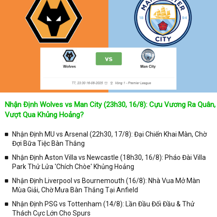
Không chỉ dừng lại ở đó, những người hâm mộ bóng đá có thể cập
nhật được chính xác về lịch phát sóng bóng đá được tường thuật
trực tiếp ở trên những kênh truyền hình thể thao lớn nhất hiện nay
như: VTV3, K+, SCTV, Thể thao TV,... Nếu như bạn không muốn
bỏ lỡ bất kỳ một trận đấu bóng đá nào trong từng mùa giải, hãy
thường xuyên vào chuyên mục
Lịch Thi Đấu
tại chuyên trang
Kqbongda
để cập nhật thông tin chính xác nhất nhé!
Lịch thi đấu được cập nhật chính xác trong toàn bộ các giải
đấu
Nhận Định Wolves vs Man City (23h30, 16/8): Cựu Vương Ra Quân,
Tại
Lịch Thi Đấu
của chuyên trang
kqbongda.net
sẽ cập nhanh
Vượt Qua Khủng Hoảng?
chóng và chính xác nhất thời gian từng trận đấu bóng đá diễn ra ở
trong từng giải đấu như:
Nhận Định MU vs Arsenal (22h30, 17/8): Đại Chiến Khai Màn, Chờ
Đợi Bữa Tiệc Bàn Thắng
✓ Giải đấu bóng đá Ngoại hạng Anh;
Nhận Định Aston Villa vs Newcastle (18h30, 16/8): Pháo Đài Villa
✓ Giải bóng Cúp C1 Châu Âu;
Park Thử Lửa 'Chích Chòe' Khủng Hoảng
✓ Giải Cúp C2 Châu Âu;
Nhận Định Liverpool vs Bournemouth (16/8): Nhà Vua Mở Màn
Mùa Giải, Chờ Mưa Bàn Thắng Tại Anfield
✓ Giải VĐQG Tây Ban Nha;
Nhận Định PSG vs Tottenham (14/8): Lần Đầu Đối Đầu & Thử
✓ VĐQG Đức;
Thách Cực Lớn Cho Spurs