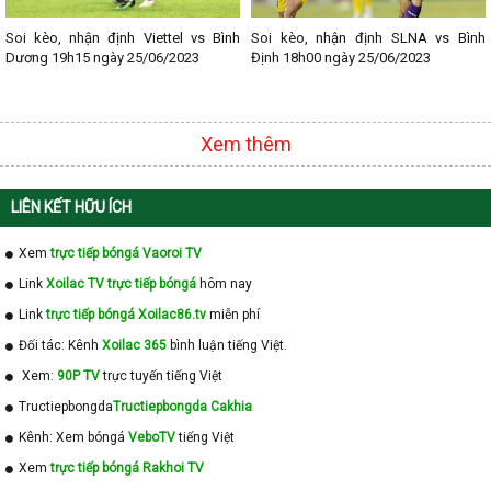
Soi kèo, nhận định Viettel vs Bình
Soi kèo, nhận định SLNA vs Bình
Dương 19h15 ngày 25/06/2023
Định 18h00 ngày 25/06/2023
Xem thêm
LIÊN KẾT HỮU ÍCH
Xem
trực tiếp bóngá Vaoroi TV
Link
Xoilac TV trực tiếp bóngá
hôm nay
Link
trực tiếp bóngá Xoilac86.tv
miễn phí
Đối tác: Kênh
Xoilac 365
bình luận tiếng Việt.
Xem:
90P TV
trực tuyến tiếng Việt
Tructiepbongda
Tructiepbongda Cakhia
Kênh: Xem bóngá
VeboTV
tiếng Việt
Xem
trực tiếp bóngá Rakhoi TV