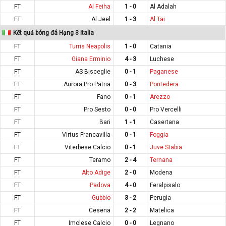
FT
Al Feiha
1 - 0
Al Adalah
FT
Al Jeel
1 - 3
Al Tai
Kết quả bóng đá Hạng 3 Italia
FT
Turris Neapolis
1 - 0
Catania
FT
Giana Erminio
4 - 3
Luchese
FT
AS Bisceglie
0 - 1
Paganese
FT
Aurora Pro Patria
0 - 3
Pontedera
FT
Fano
0 - 1
Arezzo
FT
Pro Sesto
0 - 0
Pro Vercelli
FT
Bari
1 - 1
Casertana
FT
Virtus Francavilla
0 - 1
Foggia
FT
Viterbese Calcio
0 - 1
Juve Stabia
FT
Teramo
2 - 4
Ternana
FT
Alto Adige
2 - 0
Modena
FT
Padova
4 - 0
Feralpisalo
FT
Gubbio
3 - 2
Perugia
FT
Cesena
2 - 2
Matelica
FT
Imolese Calcio
0 - 0
Legnano