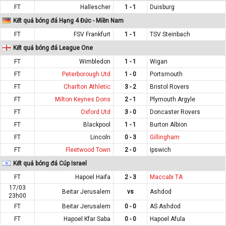
FT
Hallescher
1 - 1
Duisburg
Kết quả bóng đá Hạng 4 Đức - Miền Nam
FT
FSV Frankfurt
1 - 1
TSV Steinbach
Kết quả bóng đá League One
FT
Wimbledon
1 - 1
Wigan
FT
Peterborough Utd
1 - 0
Portsmouth
FT
Charlton Athletic
3 - 2
Bristol Rovers
FT
Milton Keynes Dons
2 - 1
Plymouth Argyle
FT
Oxford Utd
3 - 0
Doncaster Rovers
FT
Blackpool
1 - 1
Burton Albion
FT
Lincoln
0 - 3
Gillingham
FT
Fleetwood Town
2 - 0
Ipswich
Kết quả bóng đá Cúp Israel
FT
Hapoel Haifa
2 - 3
Maccabi TA
17/03
Beitar Jerusalem
vs
Ashdod
23h00
FT
Beitar Jerusalem
0 - 0
AS Ashdod
FT
Hapoel Kfar Saba
0 - 0
Hapoel Afula