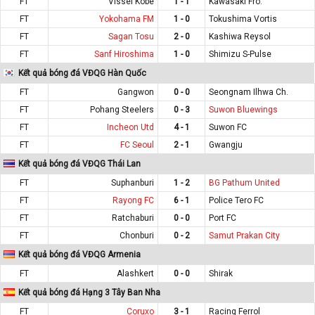
FT
Vissel Kobe
1 - 1
Kawasaki Fro.
FT
Yokohama FM
1 - 0
Tokushima Vortis
FT
Sagan Tosu
2 - 0
Kashiwa Reysol
FT
Sanf Hiroshima
1 - 0
Shimizu S-Pulse
Kết quả bóng đá VĐQG Hàn Quốc
FT
Gangwon
0 - 0
Seongnam Ilhwa Ch.
FT
Pohang Steelers
0 - 3
Suwon Bluewings
FT
Incheon Utd
4 - 1
Suwon FC
FT
FC Seoul
2 - 1
Gwangju
Kết quả bóng đá VĐQG Thái Lan
FT
Suphanburi
1 - 2
BG Pathum United
FT
Rayong FC
6 - 1
Police Tero FC
FT
Ratchaburi
0 - 0
Port FC
FT
Chonburi
0 - 2
Samut Prakan City
Kết quả bóng đá VĐQG Armenia
FT
Alashkert
0 - 0
Shirak
Kết quả bóng đá Hạng 3 Tây Ban Nha
FT
Coruxo
3 - 1
Racing Ferrol