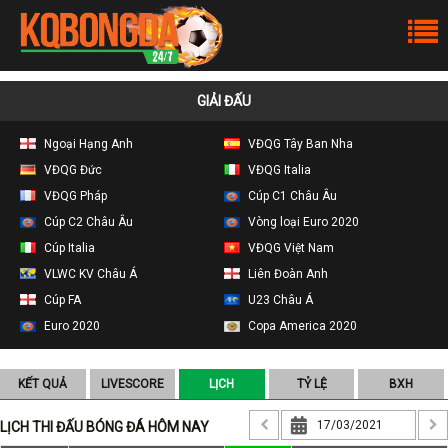
GIẢI ĐẤU
Ngoại Hạng Anh
VĐQG Tây Ban Nha
VĐQG Đức
VĐQG Italia
VĐQG Pháp
Cúp C1 Châu Âu
Cúp C2 Châu Âu
Vòng loại Euro 2020
Cúp Italia
VĐQG Việt Nam
VLWC KV Châu Á
Liên Đoàn Anh
Cúp FA
U23 Châu Á
Euro 2020
Copa America 2020
KẾT QUẢ
LIVESCORE
LỊCH
TỶ LỆ
BXH
LỊCH THI ĐẤU BÓNG ĐÁ HÔM NAY