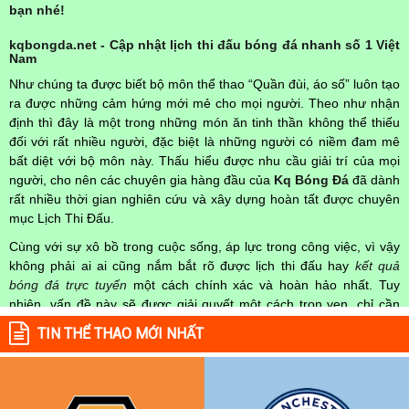
bạn nhé!
kqbongda.net - Cập nhật lịch thi đấu bóng đá nhanh số 1 Việt
Nam
Như chúng ta được biết bộ môn thể thao “Quần đùi, áo số” luôn tạo
ra được những cảm hứng mới mẻ cho mọi người. Theo như nhận
định thì đây là một trong những món ăn tinh thần không thể thiếu
đối với rất nhiều người, đặc biệt là những người có niềm đam mê
bất diệt với bộ môn này. Thấu hiểu được nhu cầu giải trí của mọi
người, cho nên các chuyên gia hàng đầu của
Kq Bóng Đá
đã dành
rất nhiều thời gian nghiên cứu và xây dựng hoàn tất được chuyên
mục Lịch Thi Đấu.
Cùng với sự xô bồ trong cuộc sống, áp lực trong công việc, vì vậy
không phải ai ai cũng nắm bắt rõ được lịch thi đấu hay
kết quả
bóng đá trực tuyến
một cách chính xác và hoàn hảo nhất. Tuy
nhiên, vấn đề này sẽ được giải quyết một cách trọn vẹn, chỉ cần
truy cập vào chuyên mục
Lịch Thi Đấu
của Website
kqbongda.net
TIN THỂ THAO MỚI NHẤT
mọi người hoàn toàn nắm rõ được chính xác về thời gian các trận
đấu bóng đá Việt Nam hay trên Thế giới diễn ra trong thời gian sắp
tới. Hoặc thời gian trận đấu bóng đá đang diễn ra hiện tại,
kết quả
bóng đá
cả 2 đội tuyển bóng đá đang đạt được.